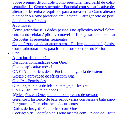
Sobre o painel de controle
Como preencher meu perfil de colab
centralizadas
Como sincronizar Factorial com seu aplicativo de
alteração de senha e requisitos para a nova senha
Como alterar 
funcionário
Nome preferido em Factorial
Carregar foto de perfi
domínios verificados
App móvel
Como gerenciar seus dados pessoais no aplicativo móvel
Sobre
entrada no celular
Aplicativo móvel — Proteja sua conta com au
Respostas às perguntas frequentes
O que fazer quando aparece o erro “Endereço de e-mail já exis
Como adicionar links para formulários externos no Factorial
One
Aproximadamente One
Descubra comunidades com One.
One no aplicativo móvel
ONE IA – Políticas de ausência e inteligência de sistema
Gestão e aprovação de férias com One
One IA - Permissões
One - experiência de tela de bate-papo flexível
ONE - Arquitetura de dados
@Menções em One para contexto preciso de pessoas
Gerencie o histórico de bate-papo, várias conversas e bate-pa
Pergunte ao One sobre seus documentos
Dados de Insights Financeiros com One
Cocriação de Conteúdo de Treinamentos com Upload de Arqu