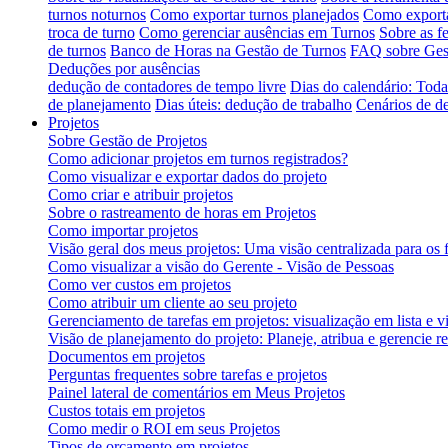
turnos noturnos
Como exportar turnos planejados
Como exporta
troca de turno
Como gerenciar ausências em Turnos
Sobre as f
de turnos
Banco de Horas na Gestão de Turnos
FAQ sobre Ges
Deduções por ausências
dedução de contadores de tempo livre
Dias do calendário: Toda
de planejamento
Dias úteis: dedução de trabalho
Cenários de d
Projetos
Sobre Gestão de Projetos
Como adicionar projetos em turnos registrados?
Como visualizar e exportar dados do projeto
Como criar e atribuir projetos
Sobre o rastreamento de horas em Projetos
Como importar projetos
Visão geral dos meus projetos: Uma visão centralizada para os 
Como visualizar a visão do Gerente - Visão de Pessoas
Como ver custos em projetos
Como atribuir um cliente ao seu projeto
Gerenciamento de tarefas em projetos: visualização em lista e
Visão de planejamento do projeto: Planeje, atribua e gerencie r
Documentos em projetos
Perguntas frequentes sobre tarefas e projetos
Painel lateral de comentários em Meus Projetos
Custos totais em projetos
Como medir o ROI em seus Projetos
Tipos de orçamento em projetos