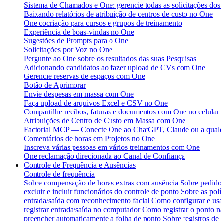
Sistema de Chamados e One: gerencie todas as solicitações do
Baixando relatórios de atribuição de centros de custo no One
One cocriação para cursos e grupos de treinamento
Experiência de boas-vindas no One
Sugestões de Prompts para o One
Solicitações por Voz no One
Pergunte ao One sobre os resultados das suas Pesquisas
Adicionando candidatos ao fazer upload de CVs com One
Gerencie reservas de espaços com One
Botão de Aprimorar
Envie despesas em massa com One
Faça upload de arquivos Excel e CSV no One
Compartilhe recibos, faturas e documentos com One no celular
Atribuições de Centro de Custo em Massa com One
Factorial MCP — Conecte One ao ChatGPT, Claude ou a qualq
Comentários de horas em Projetos no One
Inscreva várias pessoas em vários treinamentos com One
One reclamação direcionada ao Canal de Confiança
Controle de Frequência e Ausências
Controle de frequência
Sobre compensação de horas extras com ausência
Sobre pedido
excluir e incluir funcionários do controle de ponto
Sobre as polí
entrada/saída com reconhecimento facial
Como configurar e usa
registrar entrada/saída no computador
Como registrar o ponto na
preencher automaticamente a folha de ponto
Sobre registros de 