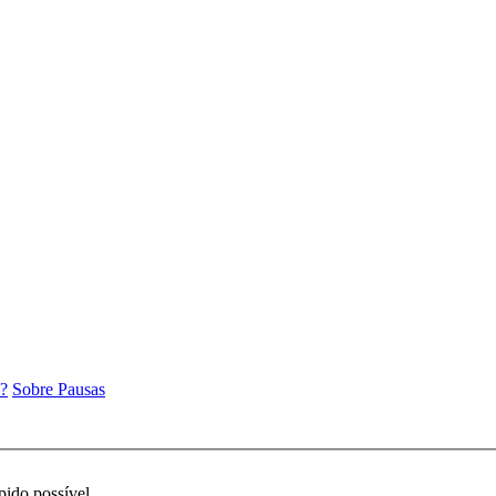
e?
Sobre Pausas
pido possível.