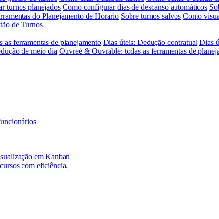
r turnos planejados
Como configurar dias de descanso automáticos
Sob
erramentas do Planejamento de Horário
Sobre turnos salvos
Como visual
tão de Turnos
s as ferramentas de planejamento
Dias úteis: Dedução contratual
Dias ú
edução de meio dia
Ouvreé & Ouvrable: todas as ferramentas de plane
funcionários
 visualização em Kanban
ecursos com eficiência.