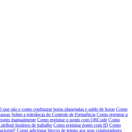
O que são e como configurar horas planejadas e saldo de horas
Como
ausas
Sobre a tolerância do Controle de Frequência
Como registrar a
u ponto manualmente
Como registrar o ponto com QRCode
Como
atribuir horários de trabalho
Como registrar ponto com ID
Como
actorial?
Como adicionar blocos de tempo aos seus colaboradores