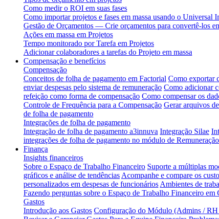
Como medir o ROI em suas fases
Como importar projetos e fases em massa usando o Universal I
Gestão de Orçamentos — Crie orçamentos para convertê-los em
Ações em massa em Projetos
Tempo monitorado por Tarefa em Projetos
Adicionar colaboradores a tarefas do Projeto em massa
Compensação e benefícios
Compensação
Conceitos de folha de pagamento em Factorial
Como exportar d
enviar despesas pelo sistema de remuneração
Como adicionar c
refeição como forma de compensação
Como compensar os dado
Controle de Frequência para a Compensação
Gerar arquivos d
de folha de pagamento
Integrações de folha de pagamento
Integração de folha de pagamento a3innuva
Integração Silae
In
integrações de folha de pagamento no módulo de Remuneração
Finança
Insights financeiros
Sobre o Espaço de Trabalho Financeiro
Suporte a múltiplas mo
gráficos e análise de tendências
Acompanhe e compare os custos
personalizados em despesas de funcionários
Ambientes de traba
Fazendo perguntas sobre o Espaço de Trabalho Financeiro em
Gastos
Introdução aos Gastos
Configuração do Módulo (Admins / RH /