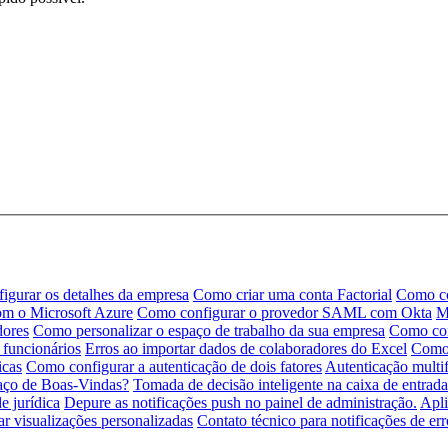
igurar os detalhes da empresa
Como criar uma conta Factorial
Como co
m o Microsoft Azure
Como configurar o provedor SAML com Okta
M
dores
Como personalizar o espaço de trabalho da sua empresa
Como con
funcionários
Erros ao importar dados de colaboradores do Excel
Como 
icas
Como configurar a autenticação de dois fatores
Autenticação multi
aço de Boas-Vindas?
Tomada de decisão inteligente na caixa de entrada
e jurídica
Depure as notificações push no painel de administração.
Apli
ar visualizações personalizadas
Contato técnico para notificações de er