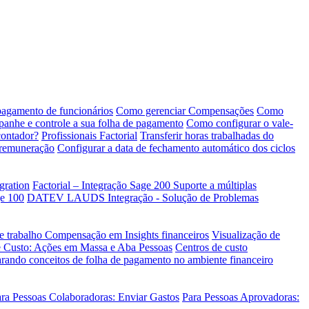
pagamento de funcionários
Como gerenciar Compensações
Como
mpanhe e controle a sua folha de pagamento
Como configurar o vale-
contador?
Profissionais Factorial
Transferir horas trabalhadas do
 remuneração
Configurar a data de fechamento automático dos ciclos
gration
Factorial – Integração Sage 200
Suporte a múltiplas
e 100
DATEV LAUDS Integração - Solução de Problemas
de trabalho
Compensação em Insights financeiros
Visualização de
e Custo: Ações em Massa e Aba Pessoas
Centros de custo
ando conceitos de folha de pagamento no ambiente financeiro
ra Pessoas Colaboradoras: Enviar Gastos
Para Pessoas Aprovadoras: