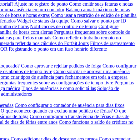
torial?
Ajuste no registro de ponto
Como emitir suas faturas e notas
rar uma ausência em um contador
Balanço anual: máximo de horas
o de horas e horas extras
Como usar a restrição de edição de planilha
feriados
Widget de status da equipe
Como salvar o ponto por ID
nilha de horas
Notificações de controle de tempo
Configure
anilha de horas com alertas
Perguntas frequentes sobre controle de
áticas para freios manuais
Como refletir o trabalho remoto no
erada refletida nos cálculos do Forfait Jours
Filtros de rastreamento
o QR
Registrando o ponto em um fuso horário diferente
bloqueado?
Como aprovar e rejeitar pedidos de folga
Como configurar
e os abonos de tempo livre
Como solicitar e aprovar uma ausência
omo criar tipos de ausência para fechamentos em toda a empresa
erguntas frequentes sobre as configurações de tempo livre
Perguntas
nça médica
Tipos de ausências e como solicitá-las
Solução de
e administradores
neradas
Como configurar o contador de ausência para dias fixos
O que acontece quando eu excluo uma política de férias?
O que
ídios de folga
Como configurar a transferência de férias e dias de
al de dias de férias entre anos
Como funciona o saldo de créditos no
urnos
Como adicionar dias de descanso aos turnos
Como gerenciar