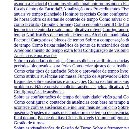
usando a Factorial
Como inserir adicional noturno usando a Fac
fiscais dentro da Factorial?
Atualização nos Procedimentos Fisca
anuais vs tempo planejado
Horários especiais
Como configurar 
de horas
Sobre os alertas de controle de tempo
Como salvar o 
como favorito (Google Chrome)
Como encontrar seu ID de func
lembretes de entrada e saída no aplicativo móvel
Configurando e
tempo
Notificações de controle de tempo - Alerta de manipulaç
Factorial
Categorias e blocos de tempo
Sobre a compensação de
de tempo
Como baixar relatórios de ponto de funcionários demi
Arredondamento do tempo extra total
Configuração de visibili
Ausências e aprovações
Sobre o calendário de folgas
Como solicitar e atribuir ausências
períodos bloqueados para férias
Como criar ajustes de subsídio 
Como criar tipos de ausência
Sobre o aprovador de tempo livre
Como atribuir ausências em massa
Função de Aprovador Globa
frequentes sobre ausências e aprovações
Como excluir uma aus
problemas: Não é possível solicitar ausências pelo aplicativo.
Po
Configurações de ausências
Sobre as configurações de tempo de inatividade: visão geral
Com
Como configurar o contador de ausências com base no tempo t
acontece com as ausências que incluem mais de um ciclo
Sobre
ausência
Ajustes manuais nos contadores de tempo de ausência
final do ano.
Pacote de dias: Ciclos flexíveis
Como configurar u
Gestão de turnos
Sobre as visualizações de Gestão de Turno
Sobre a ferramenta 