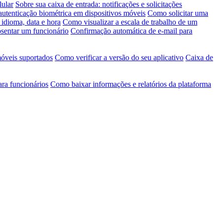
lular
Sobre sua caixa de entrada: notificações e solicitações
autenticação biométrica em dispositivos móveis
Como solicitar uma
idioma, data e hora
Como visualizar a escala de trabalho de um
entar um funcionário
Confirmação automática de e-mail para
móveis suportados
Como verificar a versão do seu aplicativo
Caixa de
ara funcionários
Como baixar informações e relatórios da plataforma