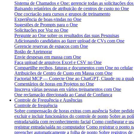
Sistema de Chamados e One: gerencie todas as solicitações do
Baixando relatórios de atribuição de centros de custo no One
One cocriação para cursos e grupos de treinamento
Experiência de boas-vindas no One
Sugestões de Prompts para o One
Solicitações por Voz no One
Pergunte ao One sobre os resultados das suas Pesquisas
Adicionando candidatos ao fazer upload de CVs com One
Gerencie reservas de espaços com One
Botão de Aprimorar
Envie despesas em massa com One
Faça upload de arquivos Excel e CSV no One
Compartilhe recibos, faturas e documentos com One no celular
Atribuições de Centro de Custo em Massa com One
Factorial MCP — Conecte One ao ChatGPT, Claude ou a qualq
Comentários de horas em Projetos no One
Inscreva várias pessoas em vários treinamentos com One
One reclamação direcionada ao Canal de Confiança
Controle de Frequência e Ausências
Controle de frequência
Sobre compensação de horas extras com ausência
Sobre pedido
excluir e incluir funcionários do controle de ponto
Sobre as polí
entrada/saída com reconhecimento facial
Como configurar e usa
registrar entrada/saída no computador
Como registrar o ponto na
preencher automaticamente a folha de ponto
Sobre registros de 