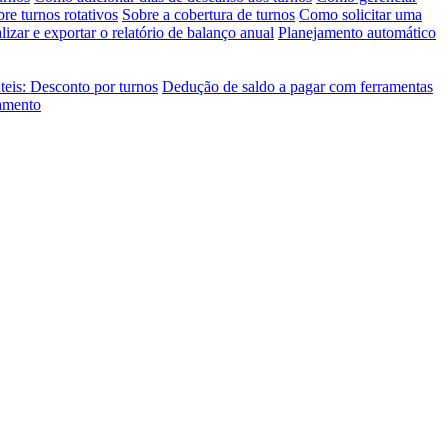
re turnos rotativos
Sobre a cobertura de turnos
Como solicitar uma
izar e exportar o relatório de balanço anual
Planejamento automático
teis: Desconto por turnos
Dedução de saldo a pagar com ferramentas
jamento