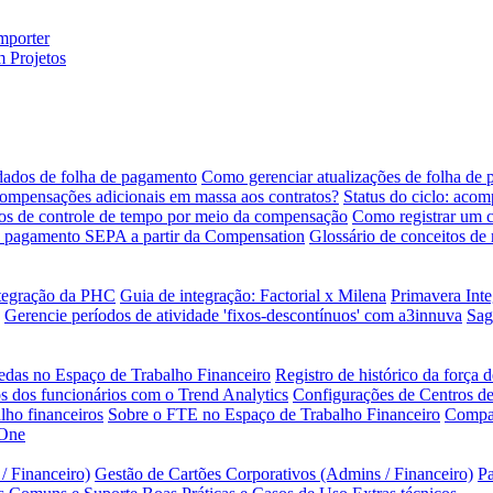
mporter
 Projetos
ados de folha de pagamento
Como gerenciar atualizações de folha de 
ompensações adicionais em massa aos contratos?
Status do ciclo: aco
s de controle de tempo por meio da compensação
Como registrar um 
e pagamento SEPA a partir da Compensation
Glossário de conceitos de
tegração da PHC
Guia de integração: Factorial x Milena
Primavera Inte
Gerencie períodos de atividade 'fixos-descontínuos' com a3innuva
Sag
edas no Espaço de Trabalho Financeiro
Registro de histórico da força 
 dos funcionários com o Trend Analytics
Configurações de Centros d
lho financeiros
Sobre o FTE no Espaço de Trabalho Financeiro
Compar
 One
 Financeiro)
Gestão de Cartões Corporativos (Admins / Financeiro)
Pa