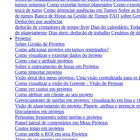
turnos noturnos
Como exportar turnos planejados
Como exporta
troca de turno
Como gerenciar ausências em Turnos
Sobre as f
de turnos
Banco de Horas na Gestão de Turnos
FAQ sobre Ges
Deduções por ausências
dedução de contadores de tempo livre
Dias do calendário: Toda
de planejamento
Dias úteis: dedução de trabalho
Cenários de d
Projetos
Sobre Gestão de Projetos
Como adicionar projetos em turnos registrados?
Como visualizar e exportar dados do projeto
Como criar e atribuir projetos
Sobre o rastreamento de horas em Projetos
Como importar projetos
Visão geral dos meus projetos: Uma visão centralizada para os 
Como visualizar a visão do Gerente - Visão de Pessoas
Como ver custos em projetos
Como atribuir um cliente ao seu projeto
Gerenciamento de tarefas em projetos: visualização em lista e
Visão de planejamento do projeto: Planeje, atribua e gerencie r
Documentos em projetos
Perguntas frequentes sobre tarefas e projetos
Painel lateral de comentários em Meus Projetos
Custos totais em projetos
Como medir o ROI em seus Projetos
Tipos de orçamento em projetos