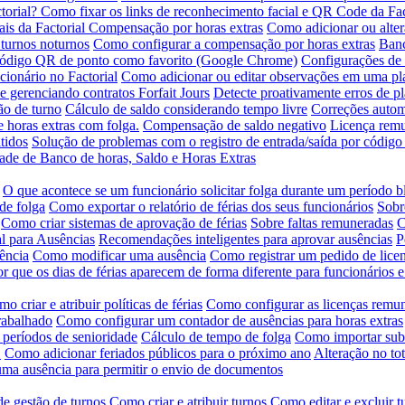
torial?
Como fixar os links de reconhecimento facial e QR Code da Fac
is da Factorial
Compensação por horas extras
Como adicionar ou alte
turnos noturnos
Como configurar a compensação por horas extras
Banc
código QR de ponto como favorito (Google Chrome)
Configurações de 
ionário no Factorial
Como adicionar ou editar observações em uma pla
 gerenciando contratos Forfait Jours
Detecte proativamente erros de pl
ão de turno
Cálculo de saldo considerando tempo livre
Correções autom
 horas extras com folga.
Compensação de saldo negativo
Licença remun
tidos
Solução de problemas com o registro de entrada/saída por códig
dade de Banco de horas, Saldo e Horas Extras
O que acontece se um funcionário solicitar folga durante um período 
de folga
Como exportar o relatório de férias dos seus funcionários
Sobr
Como criar sistemas de aprovação de férias
Sobre faltas remuneradas
C
l para Ausências
Recomendações inteligentes para aprovar ausências
P
ência
Como modificar uma ausência
Como registrar um pedido de lice
r que os dias de férias aparecem de forma diferente para funcionários 
o criar e atribuir políticas de férias
Como configurar as licenças remu
rabalhado
Como configurar um contador de ausências para horas extras
 períodos de senioridade
Cálculo de tempo de folga
Como importar subs
.
Como adicionar feriados públicos para o próximo ano
Alteração no tot
ma ausência para permitir o envio de documentos
de gestão de turnos
Como criar e atribuir turnos
Como editar e excluir t