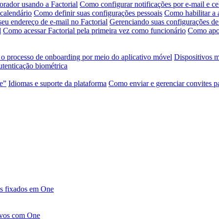
orador usando a Factorial
Como configurar notificações por e-mail e ce
 calendário
Como definir suas configurações pessoais
Como habilitar a 
seu endereço de e-mail no Factorial
Gerenciando suas configurações de 
l
Como acessar Factorial pela primeira vez como funcionário
Como apos
 o processo de onboarding por meio do aplicativo móvel
Dispositivos 
tenticação biométrica
te”
Idiomas e suporte da plataforma
Como enviar e gerenciar convites p
pos fixados em One
ivos com One