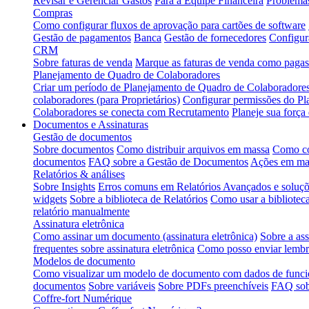
Revisar e Gerenciar Gastos
Para a Equipe Financeira
Problema
Compras
Como configurar fluxos de aprovação para cartões de software
Gestão de pagamentos
Banca
Gestão de fornecedores
Configur
CRM
Sobre faturas de venda
Marque as faturas de venda como pagas
Planejamento de Quadro de Colaboradores
Criar um período de Planejamento de Quadro de Colaboradore
colaboradores (para Proprietários)
Configurar permissões do P
Colaboradores se conecta com Recrutamento
Planeje sua forç
Documentos e Assinaturas
Gestão de documentos
Sobre documentos
Como distribuir arquivos em massa
Como co
documentos
FAQ sobre a Gestão de Documentos
Ações em ma
Relatórios & análises
Sobre Insights
Erros comuns em Relatórios Avançados e soluç
widgets
Sobre a biblioteca de Relatórios
Como usar a bibliotec
relatório manualmente
Assinatura eletrônica
Como assinar um documento (assinatura eletrônica)
Sobre a ass
frequentes sobre assinatura eletrônica
Como posso enviar lembre
Modelos de documento
Como visualizar um modelo de documento com dados de funci
documentos
Sobre variáveis
Sobre PDFs preenchíveis
FAQ sob
Coffre-fort Numérique