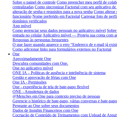
Sobre o painel de controle
Como preencher meu perfil de colab
centralizadas
Como sincronizar Factorial com seu aplicativo de
alteração de senha e requisitos para a nova senha
Como alterar 
funcionário
Nome preferido em Factorial
Carregar foto de perfi
domínios verificados
App móvel
Como gerenciar seus dados pessoais no aplicativo móvel
Sobre
entrada no celular
Aplicativo móvel — Proteja sua conta com au
Respostas às perguntas frequentes
O que fazer quando aparece o erro “Endereço de e-mail já exis
Como adicionar links para formulários externos no Factorial
One
Aproximadamente One
Descubra comunidades com One.
One no aplicativo móvel
ONE IA – Políticas de ausência e inteligência de sistema
Gestão e aprovação de férias com One
One IA - Permissões
One - experiência de tela de bate-papo flexível
ONE - Arquitetura de dados
@Menções em One para contexto preciso de pessoas
Gerencie o histórico de bate-papo, várias conversas e bate-pa
Pergunte ao One sobre seus documentos
Dados de Insights Financeiros com One
Cocriação de Conteúdo de Treinamentos com Upload de Arqu