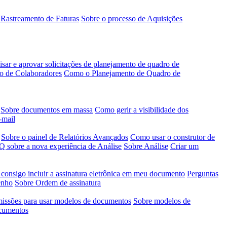
 Rastreamento de Faturas
Sobre o processo de Aquisições
sar e aprovar solicitações de planejamento de quadro de
o de Colaboradores
Como o Planejamento de Quadro de
Sobre documentos em massa
Como gerir a visibilidade dos
-mail
Sobre o painel de Relatórios Avançados
Como usar o construtor de
 sobre a nova experiência de Análise
Sobre Análise
Criar um
 consigo incluir a assinatura eletrônica em meu documento
Perguntas
enho
Sobre Ordem de assinatura
issões para usar modelos de documentos
Sobre modelos de
ocumentos