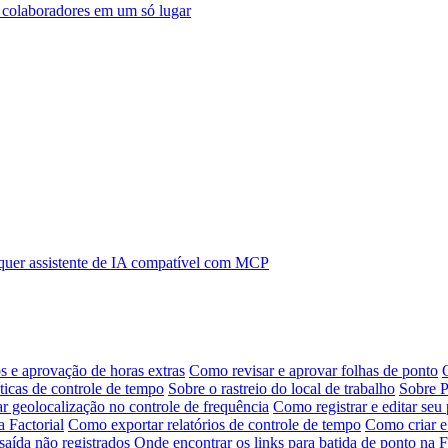
s colaboradores em um só lugar
uer assistente de IA compatível com MCP
s e aprovação de horas extras
Como revisar e aprovar folhas de ponto
ticas de controle de tempo
Sobre o rastreio do local de trabalho
Sobre P
r geolocalização no controle de frequência
Como registrar e editar se
 Factorial
Como exportar relatórios de controle de tempo
Como criar e 
saída não registrados
Onde encontrar os links para batida de ponto na F