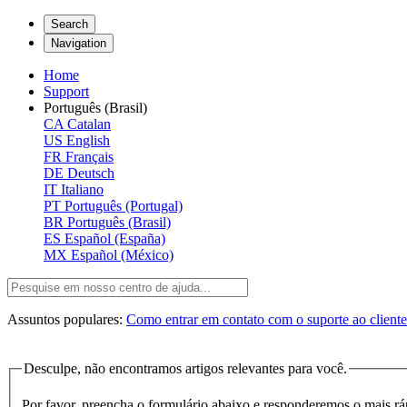
Search
Navigation
Home
Support
Português (Brasil)
CA
Catalan
US
English
FR
Français
DE
Deutsch
IT
Italiano
PT
Português (Portugal)
BR
Português (Brasil)
ES
Español (España)
MX
Español (México)
Assuntos populares:
Como entrar em contato com o suporte ao client
Desculpe, não encontramos artigos relevantes para você.
Por favor, preencha o formulário abaixo e responderemos o mais rá