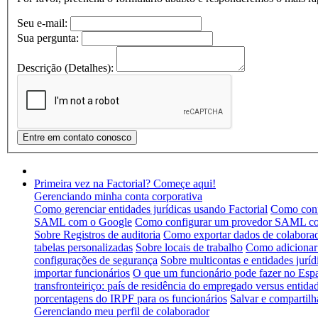
Seu e-mail:
Sua pergunta:
Descrição (Detalhes):
Primeira vez na Factorial? Começe aqui!
Gerenciando minha conta corporativa
Como gerenciar entidades jurídicas usando Factorial
Como conf
SAML com o Google
Como configurar um provedor SAML co
Sobre Registros de auditoria
Como exportar dados de colabora
tabelas personalizadas
Sobre locais de trabalho
Como adicionar 
configurações de segurança
Sobre multicontas e entidades juríd
importar funcionários
O que um funcionário pode fazer no Esp
transfronteiriço: país de residência do empregado versus entidad
porcentagens do IRPF para os funcionários
Salvar e compartilh
Gerenciando meu perfil de colaborador