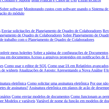
s Comuns e Suporte
Boas Práticas e Casos de Uso
Extras técnicos
Sobre software
Monitorando custos com software usando o Sistema de
ação do módulo
s
Enviar solicitações de Planejamento de Quadro de Colaboradores
Revi
lanejamento de Quadro de Colaboradores
Sobre Planejamento de Quadr
a de trabalho com o Planejamento de Quadro de Colaboradores
nferir meus holerites
Sobre a página de configurações de Documentos
ssa em documentos
Acesso a arquivos protegidos em notificações de E
ões
Como usar o editor de SQL
Como usar IA em Relatórios avançados
a de widgets
Atualizações de Agosto: Apresentando a Nova Análise
FAQ
inatura eletrônica
Como solicitar uma assinatura eletrônica
Por que não
tes de assinatura?
Assinatura eletrônica em planos de ação de desemp
onários
Como enviar modelos de documentos
Como funcionam as perm
re Modelos e variáveis
Variável de nome da função em modelos de d