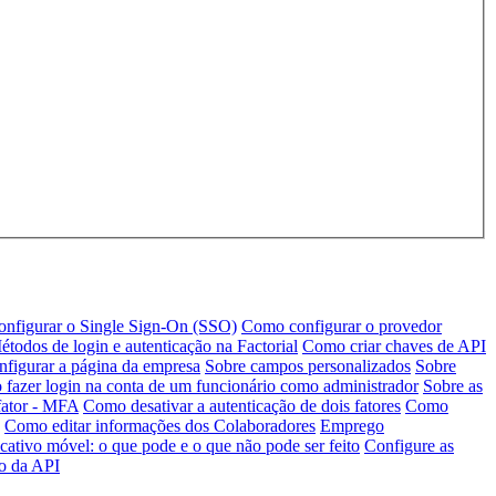
nfigurar o Single Sign-On (SSO)
Como configurar o provedor
étodos de login e autenticação na Factorial
Como criar chaves de API
figurar a página da empresa
Sobre campos personalizados
Sobre
fazer login na conta de um funcionário como administrador
Sobre as
fator - MFA
Como desativar a autenticação de dois fatores
Como
Como editar informações dos Colaboradores
Emprego
cativo móvel: o que pode e o que não pode ser feito
Configure as
ro da API