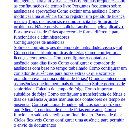
inteligentes para aprovar ausências
Perguntas frequentes sobre
as configurações de tempo livre
Perguntas frequentes sobre
ausências e aprovações
Como excluir uma ausência
Como
modificar uma ausência
Como registrar um pedido de licença
médica
Tipos de ausências e como solicitá-las
Solução de
problemas: Não é possível solicitar ausências pelo aplicativo.
Por que os dias de férias aparecem de forma diferente para
funcionários e administradores
Configurações de ausências
Sobre as configurações de tempo de inatividade: visão geral
Como criar e atribuir políticas de férias
Como configurar as
licenças remuneradas
Como configurar o contador de
ausência para dias fixos
Como configurar o contador de
ausências com base no tempo trabalhado
Como configurar um
contador de ausências para horas extras
O que acontece
quando eu excluo uma política de férias?
O que acontece com
as ausências que incluem mais de um ciclo
Sobre períodos de
senioridade
Cálculo de tempo de folga
Como importar
subsídios de folga
Como configurar a transferência de férias e
dias de ausência
Ajustes manuais nos contadores de tempo de
ausência.
Como adicionar feriados públicos para o próximo
ano
Alteração no total de dias de férias entre anos
Como
funciona o saldo de créditos no final do ano.
Pacote de dias:
Ciclos flexíveis
Como configurar uma ausência para permitir
o envio de documentos