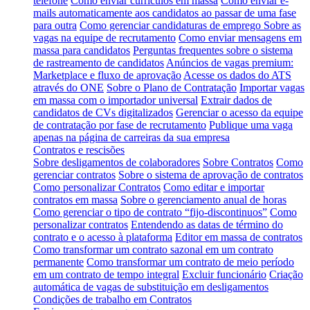
telefone
Como enviar currículos em massa
Como enviar e-
mails automaticamente aos candidatos ao passar de uma fase
para outra
Como gerenciar candidaturas de emprego
Sobre as
vagas na equipe de recrutamento
Como enviar mensagens em
massa para candidatos
Perguntas frequentes sobre o sistema
de rastreamento de candidatos
Anúncios de vagas premium:
Marketplace e fluxo de aprovação
Acesse os dados do ATS
através do ONE
Sobre o Plano de Contratação
Importar vagas
em massa com o importador universal
Extrair dados de
candidatos de CVs digitalizados
Gerenciar o acesso da equipe
de contratação por fase de recrutamento
Publique uma vaga
apenas na página de carreiras da sua empresa
Contratos e rescisões
Sobre desligamentos de colaboradores
Sobre Contratos
Como
gerenciar contratos
Sobre o sistema de aprovação de contratos
Como personalizar Contratos
Como editar e importar
contratos em massa
Sobre o gerenciamento anual de horas
Como gerenciar o tipo de contrato “fijo-discontinuos”
Como
personalizar contratos
Entendendo as datas de término do
contrato e o acesso à plataforma
Editor em massa de contratos
Como transformar um contrato sazonal em um contrato
permanente
Como transformar um contrato de meio período
em um contrato de tempo integral
Excluir funcionário
Criação
automática de vagas de substituição em desligamentos
Condições de trabalho em Contratos