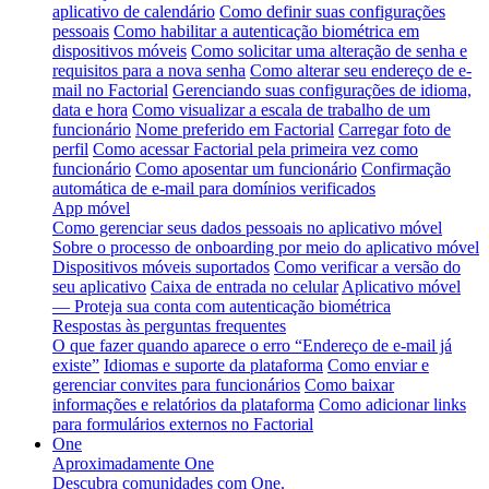
aplicativo de calendário
Como definir suas configurações
pessoais
Como habilitar a autenticação biométrica em
dispositivos móveis
Como solicitar uma alteração de senha e
requisitos para a nova senha
Como alterar seu endereço de e-
mail no Factorial
Gerenciando suas configurações de idioma,
data e hora
Como visualizar a escala de trabalho de um
funcionário
Nome preferido em Factorial
Carregar foto de
perfil
Como acessar Factorial pela primeira vez como
funcionário
Como aposentar um funcionário
Confirmação
automática de e-mail para domínios verificados
App móvel
Como gerenciar seus dados pessoais no aplicativo móvel
Sobre o processo de onboarding por meio do aplicativo móvel
Dispositivos móveis suportados
Como verificar a versão do
seu aplicativo
Caixa de entrada no celular
Aplicativo móvel
— Proteja sua conta com autenticação biométrica
Respostas às perguntas frequentes
O que fazer quando aparece o erro “Endereço de e-mail já
existe”
Idiomas e suporte da plataforma
Como enviar e
gerenciar convites para funcionários
Como baixar
informações e relatórios da plataforma
Como adicionar links
para formulários externos no Factorial
One
Aproximadamente One
Descubra comunidades com One.