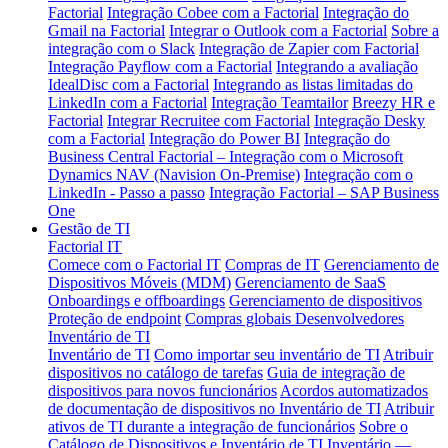
Factorial
Integração Cobee com a Factorial
Integração do
Gmail na Factorial
Integrar o Outlook com a Factorial
Sobre a
integração com o Slack
Integração de Zapier com Factorial
Integração Payflow com a Factorial
Integrando a avaliação
IdealDisc com a Factorial
Integrando as listas limitadas do
LinkedIn com a Factorial
Integração Teamtailor
Breezy HR e
Factorial
Integrar Recruitee com Factorial
Integração Desky
com a Factorial
Integração do Power BI
Integração do
Business Central
Factorial – Integração com o Microsoft
Dynamics NAV (Navision On-Premise)
Integração com o
LinkedIn - Passo a passo
Integração Factorial – SAP Business
One
Gestão de TI
Factorial IT
Comece com o Factorial IT
Compras de IT
Gerenciamento de
Dispositivos Móveis (MDM)
Gerenciamento de SaaS
Onboardings e offboardings
Gerenciamento de dispositivos
Proteção de endpoint
Compras globais
Desenvolvedores
Inventário de TI
Inventário de TI
Como importar seu inventário de TI
Atribuir
dispositivos no catálogo de tarefas
Guia de integração de
dispositivos para novos funcionários
Acordos automatizados
de documentação de dispositivos no Inventário de TI
Atribuir
ativos de TI durante a integração de funcionários
Sobre o
Catálogo de Dispositivos e Inventário de TI
Inventário —