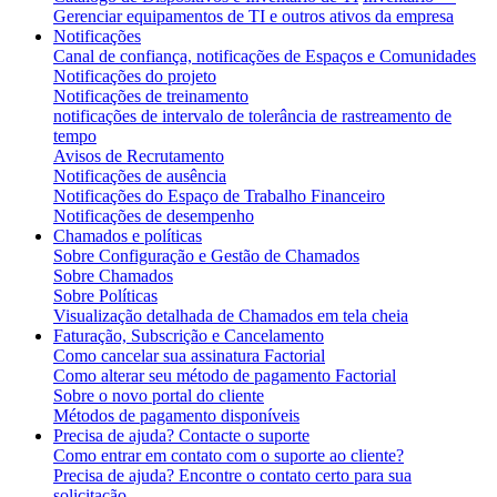
Gerenciar equipamentos de TI e outros ativos da empresa
Notificações
Canal de confiança, notificações de Espaços e Comunidades
Notificações do projeto
Notificações de treinamento
notificações de intervalo de tolerância de rastreamento de
tempo
Avisos de Recrutamento
Notificações de ausência
Notificações do Espaço de Trabalho Financeiro
Notificações de desempenho
Chamados e políticas
Sobre Configuração e Gestão de Chamados
Sobre Chamados
Sobre Políticas
Visualização detalhada de Chamados em tela cheia
Faturação, Subscrição e Cancelamento
Como cancelar sua assinatura Factorial
Como alterar seu método de pagamento Factorial
Sobre o novo portal do cliente
Métodos de pagamento disponíveis
Precisa de ajuda? Contacte o suporte
Como entrar em contato com o suporte ao cliente?
Precisa de ajuda? Encontre o contato certo para sua
solicitação.