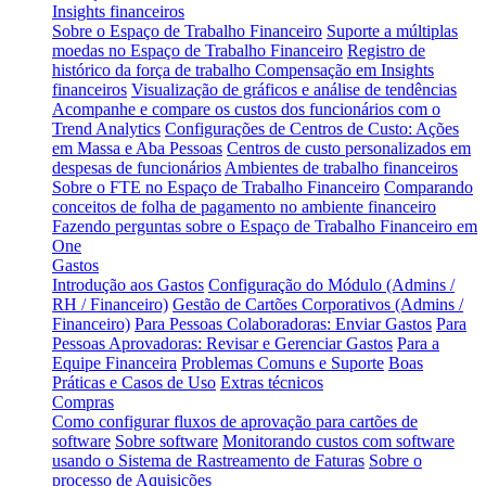
Insights financeiros
Sobre o Espaço de Trabalho Financeiro
Suporte a múltiplas
moedas no Espaço de Trabalho Financeiro
Registro de
histórico da força de trabalho
Compensação em Insights
financeiros
Visualização de gráficos e análise de tendências
Acompanhe e compare os custos dos funcionários com o
Trend Analytics
Configurações de Centros de Custo: Ações
em Massa e Aba Pessoas
Centros de custo personalizados em
despesas de funcionários
Ambientes de trabalho financeiros
Sobre o FTE no Espaço de Trabalho Financeiro
Comparando
conceitos de folha de pagamento no ambiente financeiro
Fazendo perguntas sobre o Espaço de Trabalho Financeiro em
One
Gastos
Introdução aos Gastos
Configuração do Módulo (Admins /
RH / Financeiro)
Gestão de Cartões Corporativos (Admins /
Financeiro)
Para Pessoas Colaboradoras: Enviar Gastos
Para
Pessoas Aprovadoras: Revisar e Gerenciar Gastos
Para a
Equipe Financeira
Problemas Comuns e Suporte
Boas
Práticas e Casos de Uso
Extras técnicos
Compras
Como configurar fluxos de aprovação para cartões de
software
Sobre software
Monitorando custos com software
usando o Sistema de Rastreamento de Faturas
Sobre o
processo de Aquisições