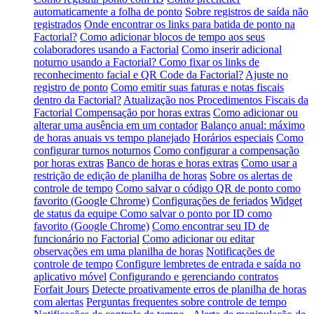
automaticamente a folha de ponto
Sobre registros de saída não
registrados
Onde encontrar os links para batida de ponto na
Factorial?
Como adicionar blocos de tempo aos seus
colaboradores usando a Factorial
Como inserir adicional
noturno usando a Factorial?
Como fixar os links de
reconhecimento facial e QR Code da Factorial?
Ajuste no
registro de ponto
Como emitir suas faturas e notas fiscais
dentro da Factorial?
Atualização nos Procedimentos Fiscais da
Factorial
Compensação por horas extras
Como adicionar ou
alterar uma ausência em um contador
Balanço anual: máximo
de horas anuais vs tempo planejado
Horários especiais
Como
configurar turnos noturnos
Como configurar a compensação
por horas extras
Banco de horas e horas extras
Como usar a
restrição de edição de planilha de horas
Sobre os alertas de
controle de tempo
Como salvar o código QR de ponto como
favorito (Google Chrome)
Configurações de feriados
Widget
de status da equipe
Como salvar o ponto por ID como
favorito (Google Chrome)
Como encontrar seu ID de
funcionário no Factorial
Como adicionar ou editar
observações em uma planilha de horas
Notificações de
controle de tempo
Configure lembretes de entrada e saída no
aplicativo móvel
Configurando e gerenciando contratos
Forfait Jours
Detecte proativamente erros de planilha de horas
com alertas
Perguntas frequentes sobre controle de tempo