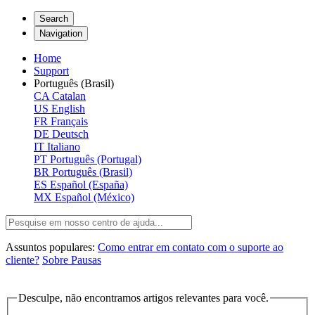
Search
Navigation
Home
Support
Português (Brasil)
CA
Catalan
US
English
FR
Français
DE
Deutsch
IT
Italiano
PT
Português (Portugal)
BR
Português (Brasil)
ES
Español (España)
MX
Español (México)
Assuntos populares:
Como entrar em contato com o suporte ao
cliente?
Sobre Pausas
Desculpe, não encontramos artigos relevantes para você.