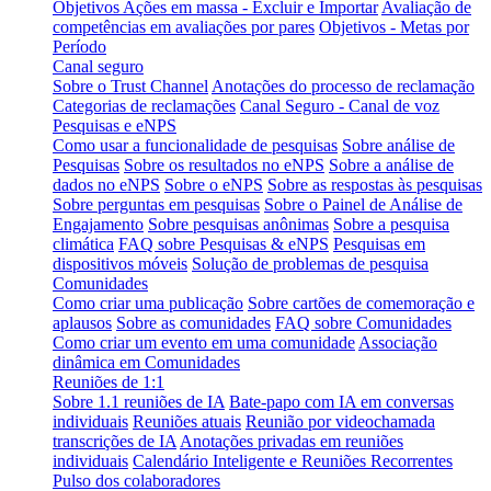
Objetivos Ações em massa - Excluir e Importar
Avaliação de
competências em avaliações por pares
Objetivos - Metas por
Período
Canal seguro
Sobre o Trust Channel
Anotações do processo de reclamação
Categorias de reclamações
Canal Seguro - Canal de voz
Pesquisas e eNPS
Como usar a funcionalidade de pesquisas
Sobre análise de
Pesquisas
Sobre os resultados no eNPS
Sobre a análise de
dados no eNPS
Sobre o eNPS
Sobre as respostas às pesquisas
Sobre perguntas em pesquisas
Sobre o Painel de Análise de
Engajamento
Sobre pesquisas anônimas
Sobre a pesquisa
climática
FAQ sobre Pesquisas & eNPS
Pesquisas em
dispositivos móveis
Solução de problemas de pesquisa
Comunidades
Como criar uma publicação
Sobre cartões de comemoração e
aplausos
Sobre as comunidades
FAQ sobre Comunidades
Como criar um evento em uma comunidade
Associação
dinâmica em Comunidades
Reuniões de 1:1
Sobre 1.1 reuniões de IA
Bate-papo com IA em conversas
individuais
Reuniões atuais
Reunião por videochamada
transcrições de IA
Anotações privadas em reuniões
individuais
Calendário Inteligente e Reuniões Recorrentes
Pulso dos colaboradores