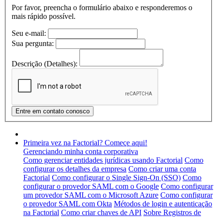
Por favor, preencha o formulário abaixo e responderemos o
mais rápido possível.
Seu e-mail:
Sua pergunta:
Descrição (Detalhes):
Primeira vez na Factorial? Começe aqui!
Gerenciando minha conta corporativa
Como gerenciar entidades jurídicas usando Factorial
Como
configurar os detalhes da empresa
Como criar uma conta
Factorial
Como configurar o Single Sign-On (SSO)
Como
configurar o provedor SAML com o Google
Como configurar
um provedor SAML com o Microsoft Azure
Como configurar
o provedor SAML com Okta
Métodos de login e autenticação
na Factorial
Como criar chaves de API
Sobre Registros de