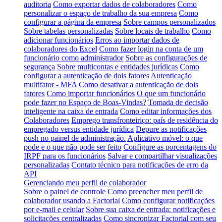
auditoria
Como exportar dados de colaboradores
Como
personalizar o espaço de trabalho da sua empresa
Como
configurar a página da empresa
Sobre campos personalizados
Sobre tabelas personalizadas
Sobre locais de trabalho
Como
adicionar funcionários
Erros ao importar dados de
colaboradores do Excel
Como fazer login na conta de um
funcionário como administrador
Sobre as configurações de
segurança
Sobre multicontas e entidades jurídicas
Como
configurar a autenticação de dois fatores
Autenticação
multifator - MFA
Como desativar a autenticação de dois
fatores
Como importar funcionários
O que um funcionário
pode fazer no Espaço de Boas-Vindas?
Tomada de decisão
inteligente na caixa de entrada
Como editar informações dos
Colaboradores
Emprego transfronteiriço: país de residência do
empregado versus entidade jurídica
Depure as notificações
push no painel de administração.
Aplicativo móvel: o que
pode e o que não pode ser feito
Configure as porcentagens do
IRPF para os funcionários
Salvar e compartilhar visualizações
personalizadas
Contato técnico para notificações de erro da
API
Gerenciando meu perfil de colaborador
Sobre o painel de controle
Como preencher meu perfil de
colaborador usando a Factorial
Como configurar notificações
por e-mail e celular
Sobre sua caixa de entrada: notificações e
solicitações centralizadas
Como sincronizar Factorial com seu