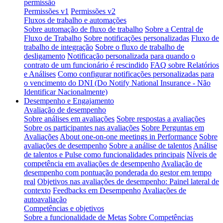
permissão
Permissões v1
Permissões v2
Fluxos de trabalho e automações
Sobre automação de fluxo de trabalho
Sobre a Central de
Fluxo de Trabalho
Sobre notificações personalizadas
Fluxo de
trabalho de integração
Sobre o fluxo de trabalho de
desligamento
Notificação personalizada para quando o
contrato de um funcionário é rescindido
FAQ sobre Relatórios
e Análises
Como configurar notificações personalizadas para
o vencimento do DNI (Do Notify National Insurance - Não
Identificar Nacionalmente)
Desempenho e Engajamento
Avaliação de desempenho
Sobre análises em avaliações
Sobre respostas a avaliações
Sobre os participantes nas avaliações
Sobre Perguntas em
Avaliações
About one-on-one meetings in Performance
Sobre
avaliações de desempenho
Sobre a análise de talentos
Análise
de talentos e Pulse como funcionalidades principais
Níveis de
competência em avaliações de desempenho
Avaliação de
desempenho com pontuação ponderada do gestor em tempo
real
Objetivos nas avaliações de desempenho: Painel lateral de
contexto
Feedbacks em Desempenho
Avaliações de
autoavaliação
Competências e objetivos
Sobre a funcionalidade de Metas
Sobre Competências