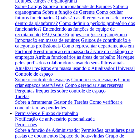
Equipes, cargos e organograma
Sobre Cargos
Sobre a funcionalidade de Equipes
Sobre o
organograma
Sobre a função de Gerente
Como ocultar
futuros funcionários
Quais são as diferentes níveis de acesso
dentro da plataforma?
Como definir o período probatório dos
funcionários?
Entendendo as funções da equipe de
recrutamento
FAQ sobre Equipes, cargos e organograma
Importação em massa de equipes
Grupos de contribuição e
categorias profissionais
Como representar departamentos em
Factorial
Reestruturação em massa da árvore do catálogo de
empregos
Atribua funcionários às áreas de trabalho
Navegue
pelos perfis dos colaboradores usando seus filtros atuais
Atualizar registros em massa usando o Atualizador Universal
Controle de espaço
Sobre o controle de espaços
Como reservar espaços
Como
criar espaços reserváveis
Como gerenciar suas reservas
Perguntas frequentes sobre controle de espaço
Tarefas
Sobre a ferramenta Gestor de Tarefas
Como verificar e
concluir tarefas pendentes
Permissões e Fluxos de trabalho
Notificação de aniversário personalizada
Permissões
Sobre a função de Administrador
Permissões granulares para
pastas de documentos
Espaço de boas-vindas Grupo de