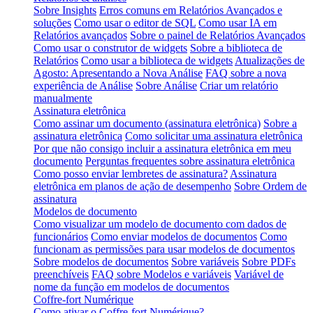
Sobre Insights
Erros comuns em Relatórios Avançados e
soluções
Como usar o editor de SQL
Como usar IA em
Relatórios avançados
Sobre o painel de Relatórios Avançados
Como usar o construtor de widgets
Sobre a biblioteca de
Relatórios
Como usar a biblioteca de widgets
Atualizações de
Agosto: Apresentando a Nova Análise
FAQ sobre a nova
experiência de Análise
Sobre Análise
Criar um relatório
manualmente
Assinatura eletrônica
Como assinar um documento (assinatura eletrônica)
Sobre a
assinatura eletrônica
Como solicitar uma assinatura eletrônica
Por que não consigo incluir a assinatura eletrônica em meu
documento
Perguntas frequentes sobre assinatura eletrônica
Como posso enviar lembretes de assinatura?
Assinatura
eletrônica em planos de ação de desempenho
Sobre Ordem de
assinatura
Modelos de documento
Como visualizar um modelo de documento com dados de
funcionários
Como enviar modelos de documentos
Como
funcionam as permissões para usar modelos de documentos
Sobre modelos de documentos
Sobre variáveis
Sobre PDFs
preenchíveis
FAQ sobre Modelos e variáveis
Variável de
nome da função em modelos de documentos
Coffre-fort Numérique
Como ativar o Coffre-fort Numérique?