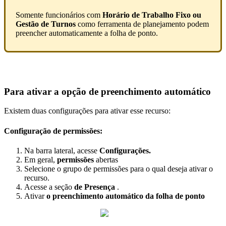
Somente
funcion
á
rios
com
Hor
á
rio
de
Trabalho
Fixo
ou
Gest
ã
o
de
Turnos
como
ferramenta
de
planejamento
podem
preencher
automaticamente
a
folha
de
ponto
.
Para
ativar
a
op
ç
ã
o
de
preenchimento
autom
á
tico
Existem
duas
configura
ç
õ
es
para
ativar
esse
recurso
:
Configura
ç
ã
o
de
permiss
õ
es
:
Na
barra
lateral
,
acesse
Configura
ç
õ
es
.
Em
geral
,
permiss
õ
es
abertas
Selecione
o
grupo
de
permiss
õ
es
para
o
qual
deseja
ativar
o
recurso
.
Acesse
a
se
ç
ã
o
de
Presen
ç
a
.
Ativar
o
preenchimento
autom
á
tico
da
folha
de
ponto