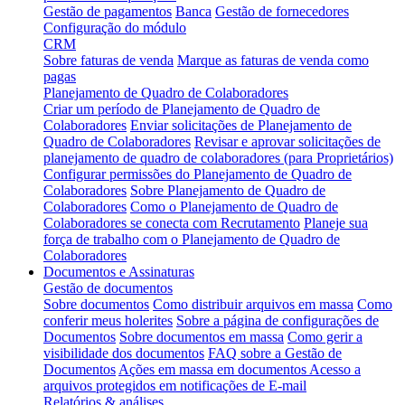
Gestão de pagamentos
Banca
Gestão de fornecedores
Configuração do módulo
CRM
Sobre faturas de venda
Marque as faturas de venda como
pagas
Planejamento de Quadro de Colaboradores
Criar um período de Planejamento de Quadro de
Colaboradores
Enviar solicitações de Planejamento de
Quadro de Colaboradores
Revisar e aprovar solicitações de
planejamento de quadro de colaboradores (para Proprietários)
Configurar permissões do Planejamento de Quadro de
Colaboradores
Sobre Planejamento de Quadro de
Colaboradores
Como o Planejamento de Quadro de
Colaboradores se conecta com Recrutamento
Planeje sua
força de trabalho com o Planejamento de Quadro de
Colaboradores
Documentos e Assinaturas
Gestão de documentos
Sobre documentos
Como distribuir arquivos em massa
Como
conferir meus holerites
Sobre a página de configurações de
Documentos
Sobre documentos em massa
Como gerir a
visibilidade dos documentos
FAQ sobre a Gestão de
Documentos
Ações em massa em documentos
Acesso a
arquivos protegidos em notificações de E-mail
Relatórios & análises