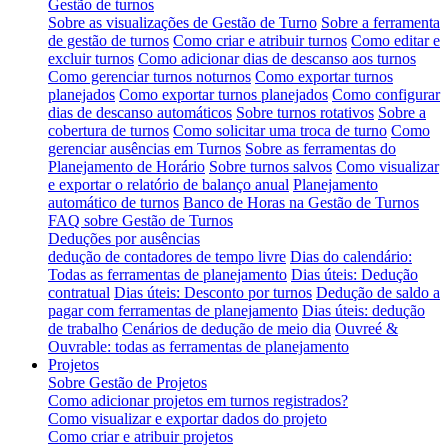
Gestão de turnos
Sobre as visualizações de Gestão de Turno
Sobre a ferramenta
de gestão de turnos
Como criar e atribuir turnos
Como editar e
excluir turnos
Como adicionar dias de descanso aos turnos
Como gerenciar turnos noturnos
Como exportar turnos
planejados
Como exportar turnos planejados
Como configurar
dias de descanso automáticos
Sobre turnos rotativos
Sobre a
cobertura de turnos
Como solicitar uma troca de turno
Como
gerenciar ausências em Turnos
Sobre as ferramentas do
Planejamento de Horário
Sobre turnos salvos
Como visualizar
e exportar o relatório de balanço anual
Planejamento
automático de turnos
Banco de Horas na Gestão de Turnos
FAQ sobre Gestão de Turnos
Deduções por ausências
dedução de contadores de tempo livre
Dias do calendário:
Todas as ferramentas de planejamento
Dias úteis: Dedução
contratual
Dias úteis: Desconto por turnos
Dedução de saldo a
pagar com ferramentas de planejamento
Dias úteis: dedução
de trabalho
Cenários de dedução de meio dia
Ouvreé &
Ouvrable: todas as ferramentas de planejamento
Projetos
Sobre Gestão de Projetos
Como adicionar projetos em turnos registrados?
Como visualizar e exportar dados do projeto
Como criar e atribuir projetos