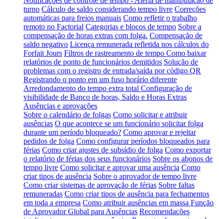
Notificações de controle de tempo - Alerta de manipulação de
turno
Cálculo de saldo considerando tempo livre
Correções
automáticas para freios manuais
Como refletir o trabalho
remoto no Factorial
Categorias e blocos de tempo
Sobre a
compensação de horas extras com folga.
Compensação de
saldo negativo
Licença remunerada refletida nos cálculos do
Forfait Jours
Filtros de rastreamento de tempo
Como baixar
relatórios de ponto de funcionários demitidos
Solução de
problemas com o registro de entrada/saída por código QR
Registrando o ponto em um fuso horário diferente
Arredondamento do tempo extra total
Configuração de
visibilidade de Banco de horas, Saldo e Horas Extras
Ausências e aprovações
Sobre o calendário de folgas
Como solicitar e atribuir
ausências
O que acontece se um funcionário solicitar folga
durante um período bloqueado?
Como aprovar e rejeitar
pedidos de folga
Como configurar períodos bloqueados para
férias
Como criar ajustes de subsídio de folga
Como exportar
o relatório de férias dos seus funcionários
Sobre os abonos de
tempo livre
Como solicitar e aprovar uma ausência
Como
criar tipos de ausência
Sobre o aprovador de tempo livre
Como criar sistemas de aprovação de férias
Sobre faltas
remuneradas
Como criar tipos de ausência para fechamentos
em toda a empresa
Como atribuir ausências em massa
Função
de Aprovador Global para Ausências
Recomendações