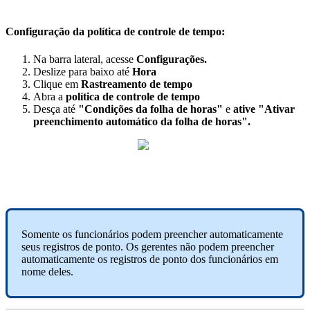
Configura
ç
ã
o
da
pol
í
tica
de
controle
de
tempo
:
Na
barra
lateral
,
acesse
Configura
ç
õ
es
.
Deslize
para
baixo
at
é
Hora
Clique
em
Rastreamento
de
tempo
Abra
a
pol
í
tica
de
controle
de
tempo
Des
ç
a
at
é
"
Condi
ç
õ
es
da
folha
de
horas
"
e
ative
"
Ativar
preenchimento
autom
á
tico
da
folha
de
horas
"
.
Somente
os
funcion
á
rios
podem
preencher
automaticamente
seus
registros
de
ponto
.
Os
gerentes
n
ã
o
podem
preencher
automaticamente
os
registros
de
ponto
dos
funcion
á
rios
em
nome
deles
.