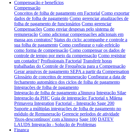
Compensação e benefícios
Compensação
Conceitos de folha de pagamento em Factorial
Como exportar
dados de folha de pagamento
Como gerenciar atualizações de
folha de pagamento de funcionários
Como gerenciar
Compensações
Como enviar despesas pelo sistema de
remuneração
Como adicionar compensações adicionais em
massa aos contratos?
Status do ciclo: acompanhe e controle a
sua folha de pagamento
Como configurar o vale-refeição
como forma de compensação
Como compensar os dados de
controle de tempo por meio da compensação
Como registrar
um contador?
Profissionais Factorial
Transferir horas
trabalhadas do Controle de Frequência para a Compensação
Gerar arquivos de pagamento SEPA a partir da Compensation
Glossário de conceitos de remuneração
Configurar a data de
fechamento automático dos ciclos de folha de pagamento
Integrações de folha de pagamento
Integração de folha de pagamento a3innuva
Integração Silae
Integração da PHC
Guia de integração: Factorial x Milena
Primavera Integration
Factorial – Integração Sage 200
Suporte a múltiplas integrações de folha de pagamento no
módulo de Remuneração
Gerencie períodos de atividade
'fixos-descontínuos' com a3innuva
Sage 100
DATEV
LAUDS Integração - Solução de Problemas
Finança