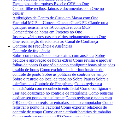
Faça upload de arquivos Excel e CSV no One
Compartilhe recibos, faturas e documentos com One no
celular
Atribuições de Centro de Custo em Massa com One
Factorial MCP — Conecte One ao ChatGPT, Claude ou a
qualquer assistente de IA compatível com MCP
Comentários de horas em Projetos no One
Inscreva várias pessoas em vários treinamentos com One
One reclamação direcionada ao Canal de Confiança
Controle de Frequência e Ausências
Controle de frequência
Sobre compensação de horas extras com ausência
Sobre
pedidos e aprovação de horas extras
Como revisar e aprovar
folhas de ponto
O que são e como configurar horas planejadas
e saldo de horas
Como excluir e incluir funcionários do
controle de ponto
Sobre as políticas de controle de tempo
Sobre o rastreio do local de trabalho
Sobre Pausas
Sobre a
tolerância do Controle de Frequência
Como registrar a
entrada/saída com reconhecimento facial
Como configurar e
usar geolocalização no controle de frequência
Como registrar
e editar seu ponto manualmente
Como registrar o ponto com
QRCode
Como registrar entrada/saída no computador
Como
registrar o ponto na Factorial
Como exportar relatórios de
controle de tempo
Como criar e atribuir horários de trabalho
Como registrar ponto com ID
Como preencher