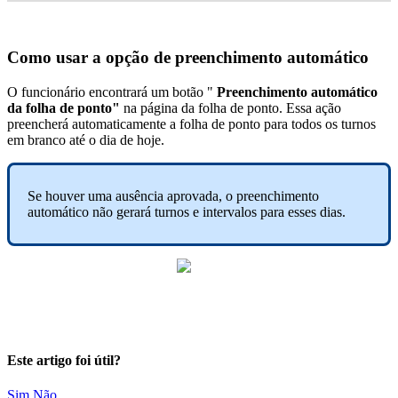
Como
usar
a
op
ç
ã
o
de
preenchimento
autom
á
tico
O
funcion
á
rio
encontrar
á
um
bot
ã
o
"
Preenchimento
autom
á
tico
da
folha
de
ponto
"
na
p
á
gina
da
folha
de
ponto
.
Essa
a
ç
ã
o
preencher
á
automaticamente
a
folha
de
ponto
para
todos
os
turnos
em
branco
at
é
o
dia
de
hoje
.
Se
houver
uma
aus
ê
ncia
aprovada
,
o
preenchimento
autom
á
tico
n
ã
o
gerar
á
turnos
e
intervalos
para
esses
dias
.
Este artigo foi útil?
Sim
Não