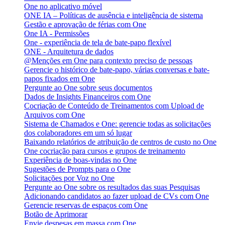
One no aplicativo móvel
ONE IA – Políticas de ausência e inteligência de sistema
Gestão e aprovação de férias com One
One IA - Permissões
One - experiência de tela de bate-papo flexível
ONE - Arquitetura de dados
@Menções em One para contexto preciso de pessoas
Gerencie o histórico de bate-papo, várias conversas e bate-
papos fixados em One
Pergunte ao One sobre seus documentos
Dados de Insights Financeiros com One
Cocriação de Conteúdo de Treinamentos com Upload de
Arquivos com One
Sistema de Chamados e One: gerencie todas as solicitações
dos colaboradores em um só lugar
Baixando relatórios de atribuição de centros de custo no One
One cocriação para cursos e grupos de treinamento
Experiência de boas-vindas no One
Sugestões de Prompts para o One
Solicitações por Voz no One
Pergunte ao One sobre os resultados das suas Pesquisas
Adicionando candidatos ao fazer upload de CVs com One
Gerencie reservas de espaços com One
Botão de Aprimorar
Envie despesas em massa com One