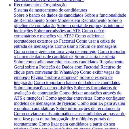
Recrutamento e Organização
Sistema de rastreamento de candidaturas
Sobre o banco de dados de candidatos
Sobre a funcionalidade
de Recrutamento
Sobre Modelos em Recrutamento
Sobre o
pipeline de contratação
Sobre o portal de empregos interno e
indicações
Sobre permissões no ATS
Como deixo
comentários e menções via ATS?
Como adicionar
recrutadores externos ao Factorial
Como usar a caixa de
entrada de mensagens
Como usar o fórum de mensagens
Como criar e gerenciar uma vaga de emprego
Como importar
o banco de dados de candidatos?
Sobre a carta de oferta
Sobre como adicionar etiquetas aos candidatos
Regulamento
Geral sobre a Proteção de Dados com Factorial
Recurso de
clique para conversar do WhatsApp
Como exibir vagas de
emprego
Página "Sobre a empresa"
Sobre o espaço de
integração
Como importar o banco de dados de candidatos
Sobre aprovações de requisições
Sobre os formulários de
avaliação de contratação
Como deixar anotações através do
ATS e menções?
Como agendar entrevistas
Como configurar
modelos de mensagens de rejeição
Como usar IA para avaliar
e pontuar candidaturas
Sobre informações de recrutamento
Como enviar e-mails automáticos aos candidatos ao passar de
uma fase para outra
Integração de múltiplos portais de
recrutamento
Como ligar para candidatos a partir do seu