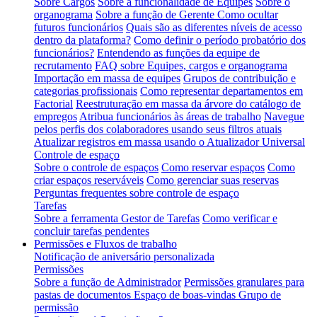
Sobre Cargos
Sobre a funcionalidade de Equipes
Sobre o
organograma
Sobre a função de Gerente
Como ocultar
futuros funcionários
Quais são as diferentes níveis de acesso
dentro da plataforma?
Como definir o período probatório dos
funcionários?
Entendendo as funções da equipe de
recrutamento
FAQ sobre Equipes, cargos e organograma
Importação em massa de equipes
Grupos de contribuição e
categorias profissionais
Como representar departamentos em
Factorial
Reestruturação em massa da árvore do catálogo de
empregos
Atribua funcionários às áreas de trabalho
Navegue
pelos perfis dos colaboradores usando seus filtros atuais
Atualizar registros em massa usando o Atualizador Universal
Controle de espaço
Sobre o controle de espaços
Como reservar espaços
Como
criar espaços reserváveis
Como gerenciar suas reservas
Perguntas frequentes sobre controle de espaço
Tarefas
Sobre a ferramenta Gestor de Tarefas
Como verificar e
concluir tarefas pendentes
Permissões e Fluxos de trabalho
Notificação de aniversário personalizada
Permissões
Sobre a função de Administrador
Permissões granulares para
pastas de documentos
Espaço de boas-vindas Grupo de
permissão