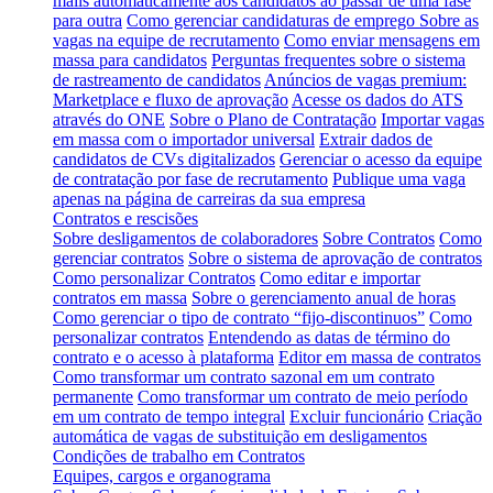
mails automaticamente aos candidatos ao passar de uma fase
para outra
Como gerenciar candidaturas de emprego
Sobre as
vagas na equipe de recrutamento
Como enviar mensagens em
massa para candidatos
Perguntas frequentes sobre o sistema
de rastreamento de candidatos
Anúncios de vagas premium:
Marketplace e fluxo de aprovação
Acesse os dados do ATS
através do ONE
Sobre o Plano de Contratação
Importar vagas
em massa com o importador universal
Extrair dados de
candidatos de CVs digitalizados
Gerenciar o acesso da equipe
de contratação por fase de recrutamento
Publique uma vaga
apenas na página de carreiras da sua empresa
Contratos e rescisões
Sobre desligamentos de colaboradores
Sobre Contratos
Como
gerenciar contratos
Sobre o sistema de aprovação de contratos
Como personalizar Contratos
Como editar e importar
contratos em massa
Sobre o gerenciamento anual de horas
Como gerenciar o tipo de contrato “fijo-discontinuos”
Como
personalizar contratos
Entendendo as datas de término do
contrato e o acesso à plataforma
Editor em massa de contratos
Como transformar um contrato sazonal em um contrato
permanente
Como transformar um contrato de meio período
em um contrato de tempo integral
Excluir funcionário
Criação
automática de vagas de substituição em desligamentos
Condições de trabalho em Contratos
Equipes, cargos e organograma