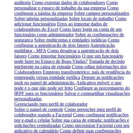
auditoria
Como exportar dados de colaboradores
Como
personalizar o espaço de trabalho da sua empresa
Como
configurar a página da empresa
Sobre campos personalizados
Sobre tabelas personalizadas
Sobre locais de trabalho
Como
adicionar funcionários
Erros ao importar dados de
colaboradores do Excel
Como fazer login na conta de um
funcionário como administrador
Sobre as configurações de
segurança
Sobre multicontas e entidades jurídicas
Como
configurar a autenticação de dois fatores
Autenticação
multifator - MFA
Como desativar a autenticação de dois
fatores
Como importar funcionários
O que um funcionário
pode fazer no Espaço de Boas-Vindas?
Tomada de decisão
inteligente na caixa de entrada
Como editar informações dos
Colaboradores
Emprego transfronteiriço: país de residência do
empregado versus entidade jurídica
Depure as notificações
push no painel de administração.
Aplicativo móvel: o que
pode e o que não pode ser feito
Configure as porcentagens do
IRPF para os funcionários
Salvar e compartilhar visualizações
personalizadas
Gerenciando meu perfil de colaborador
Sobre o painel de controle
Como preencher meu perfil de
colaborador usando a Factorial
Como configurar notificações
por e-mail e celular
Sobre sua caixa de entrada: notificações e
solicitações centralizadas
Como sincronizar Factorial com seu
aplicativo de calendário
Como definir suas configurações