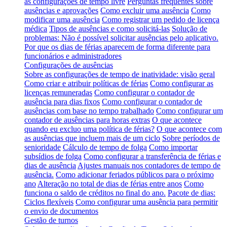
as configurações de tempo livre
Perguntas frequentes sobre
ausências e aprovações
Como excluir uma ausência
Como
modificar uma ausência
Como registrar um pedido de licença
médica
Tipos de ausências e como solicitá-las
Solução de
problemas: Não é possível solicitar ausências pelo aplicativo.
Por que os dias de férias aparecem de forma diferente para
funcionários e administradores
Configurações de ausências
Sobre as configurações de tempo de inatividade: visão geral
Como criar e atribuir políticas de férias
Como configurar as
licenças remuneradas
Como configurar o contador de
ausência para dias fixos
Como configurar o contador de
ausências com base no tempo trabalhado
Como configurar um
contador de ausências para horas extras
O que acontece
quando eu excluo uma política de férias?
O que acontece com
as ausências que incluem mais de um ciclo
Sobre períodos de
senioridade
Cálculo de tempo de folga
Como importar
subsídios de folga
Como configurar a transferência de férias e
dias de ausência
Ajustes manuais nos contadores de tempo de
ausência.
Como adicionar feriados públicos para o próximo
ano
Alteração no total de dias de férias entre anos
Como
funciona o saldo de créditos no final do ano.
Pacote de dias:
Ciclos flexíveis
Como configurar uma ausência para permitir
o envio de documentos
Gestão de turnos