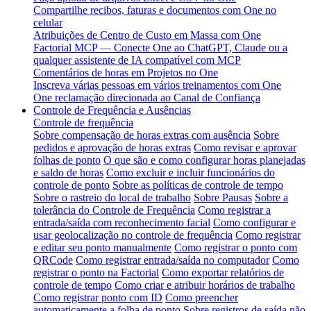
Compartilhe recibos, faturas e documentos com One no
celular
Atribuições de Centro de Custo em Massa com One
Factorial MCP — Conecte One ao ChatGPT, Claude ou a
qualquer assistente de IA compatível com MCP
Comentários de horas em Projetos no One
Inscreva várias pessoas em vários treinamentos com One
One reclamação direcionada ao Canal de Confiança
Controle de Frequência e Ausências
Controle de frequência
Sobre compensação de horas extras com ausência
Sobre
pedidos e aprovação de horas extras
Como revisar e aprovar
folhas de ponto
O que são e como configurar horas planejadas
e saldo de horas
Como excluir e incluir funcionários do
controle de ponto
Sobre as políticas de controle de tempo
Sobre o rastreio do local de trabalho
Sobre Pausas
Sobre a
tolerância do Controle de Frequência
Como registrar a
entrada/saída com reconhecimento facial
Como configurar e
usar geolocalização no controle de frequência
Como registrar
e editar seu ponto manualmente
Como registrar o ponto com
QRCode
Como registrar entrada/saída no computador
Como
registrar o ponto na Factorial
Como exportar relatórios de
controle de tempo
Como criar e atribuir horários de trabalho
Como registrar ponto com ID
Como preencher
automaticamente a folha de ponto
Sobre registros de saída não