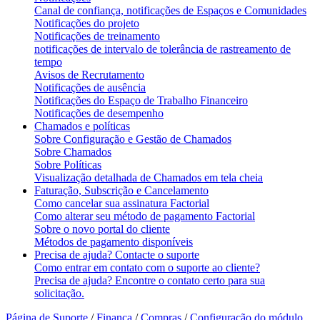
Canal de confiança, notificações de Espaços e Comunidades
Notificações do projeto
Notificações de treinamento
notificações de intervalo de tolerância de rastreamento de
tempo
Avisos de Recrutamento
Notificações de ausência
Notificações do Espaço de Trabalho Financeiro
Notificações de desempenho
Chamados e políticas
Sobre Configuração e Gestão de Chamados
Sobre Chamados
Sobre Políticas
Visualização detalhada de Chamados em tela cheia
Faturação, Subscrição e Cancelamento
Como cancelar sua assinatura Factorial
Como alterar seu método de pagamento Factorial
Sobre o novo portal do cliente
Métodos de pagamento disponíveis
Precisa de ajuda? Contacte o suporte
Como entrar em contato com o suporte ao cliente?
Precisa de ajuda? Encontre o contato certo para sua
solicitação.
Página de Suporte
/
Finança
/
Compras
/
Configuração do módulo