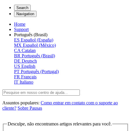
Search
Navigation
Home
Support
Português (Brasil)
ES
Español (España)
MX
Español (México)
CA
Catalan
BR
Português (Brasil)
DE
Deutsch
US
English
PT
Português (Portugal)
FR
Français
IT
Italiano
Assuntos populares:
Como entrar em contato com o suporte ao
cliente?
Sobre Pausas
Desculpe, não encontramos artigos relevantes para você.