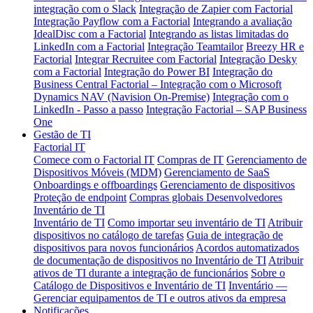
integração com o Slack
Integração de Zapier com Factorial
Integração Payflow com a Factorial
Integrando a avaliação
IdealDisc com a Factorial
Integrando as listas limitadas do
LinkedIn com a Factorial
Integração Teamtailor
Breezy HR e
Factorial
Integrar Recruitee com Factorial
Integração Desky
com a Factorial
Integração do Power BI
Integração do
Business Central
Factorial – Integração com o Microsoft
Dynamics NAV (Navision On-Premise)
Integração com o
LinkedIn - Passo a passo
Integração Factorial – SAP Business
One
Gestão de TI
Factorial IT
Comece com o Factorial IT
Compras de IT
Gerenciamento de
Dispositivos Móveis (MDM)
Gerenciamento de SaaS
Onboardings e offboardings
Gerenciamento de dispositivos
Proteção de endpoint
Compras globais
Desenvolvedores
Inventário de TI
Inventário de TI
Como importar seu inventário de TI
Atribuir
dispositivos no catálogo de tarefas
Guia de integração de
dispositivos para novos funcionários
Acordos automatizados
de documentação de dispositivos no Inventário de TI
Atribuir
ativos de TI durante a integração de funcionários
Sobre o
Catálogo de Dispositivos e Inventário de TI
Inventário —
Gerenciar equipamentos de TI e outros ativos da empresa
Notificações