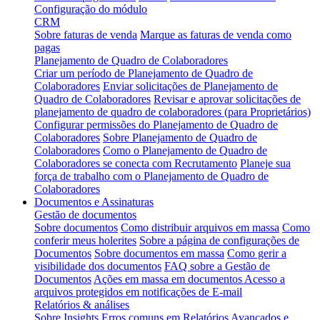
Configuração do módulo
CRM
Sobre faturas de venda
Marque as faturas de venda como
pagas
Planejamento de Quadro de Colaboradores
Criar um período de Planejamento de Quadro de
Colaboradores
Enviar solicitações de Planejamento de
Quadro de Colaboradores
Revisar e aprovar solicitações de
planejamento de quadro de colaboradores (para Proprietários)
Configurar permissões do Planejamento de Quadro de
Colaboradores
Sobre Planejamento de Quadro de
Colaboradores
Como o Planejamento de Quadro de
Colaboradores se conecta com Recrutamento
Planeje sua
força de trabalho com o Planejamento de Quadro de
Colaboradores
Documentos e Assinaturas
Gestão de documentos
Sobre documentos
Como distribuir arquivos em massa
Como
conferir meus holerites
Sobre a página de configurações de
Documentos
Sobre documentos em massa
Como gerir a
visibilidade dos documentos
FAQ sobre a Gestão de
Documentos
Ações em massa em documentos
Acesso a
arquivos protegidos em notificações de E-mail
Relatórios & análises
Sobre Insights
Erros comuns em Relatórios Avançados e