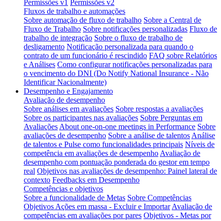
Permissões v1
Permissões v2
Fluxos de trabalho e automações
Sobre automação de fluxo de trabalho
Sobre a Central de
Fluxo de Trabalho
Sobre notificações personalizadas
Fluxo de
trabalho de integração
Sobre o fluxo de trabalho de
desligamento
Notificação personalizada para quando o
contrato de um funcionário é rescindido
FAQ sobre Relatórios
e Análises
Como configurar notificações personalizadas para
o vencimento do DNI (Do Notify National Insurance - Não
Identificar Nacionalmente)
Desempenho e Engajamento
Avaliação de desempenho
Sobre análises em avaliações
Sobre respostas a avaliações
Sobre os participantes nas avaliações
Sobre Perguntas em
Avaliações
About one-on-one meetings in Performance
Sobre
avaliações de desempenho
Sobre a análise de talentos
Análise
de talentos e Pulse como funcionalidades principais
Níveis de
competência em avaliações de desempenho
Avaliação de
desempenho com pontuação ponderada do gestor em tempo
real
Objetivos nas avaliações de desempenho: Painel lateral de
contexto
Feedbacks em Desempenho
Competências e objetivos
Sobre a funcionalidade de Metas
Sobre Competências
Objetivos Ações em massa - Excluir e Importar
Avaliação de
competências em avaliações por pares
Objetivos - Metas por