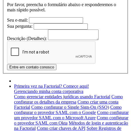
Por favor, preencha o formulário abaixo e responderemos o
mais rápido possível.
Seu e-mail:
Sua pergunta:
Descrição (Detalhes):
Primeira vez na Factorial? Começe aqui!
Gerenciando minha conta corporativa
Como gerenciar entidades jurídicas usando Factorial
Como
configurar os detalhes da empresa
Como criar uma conta
Factorial
Como configurar o Single Sign-On (SSO)
Como
configurar o provedor SAML com o Google
Como configurar
um provedor SAML com o Microsoft Azure
Como configurar
o provedor SAML com Okta
Métodos de login e autenticação
na Factorial
Como criar chaves de API
Sobre Registros de