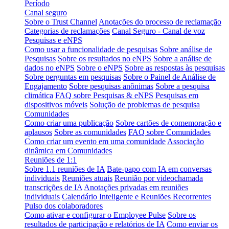
Período
Canal seguro
Sobre o Trust Channel
Anotações do processo de reclamação
Categorias de reclamações
Canal Seguro - Canal de voz
Pesquisas e eNPS
Como usar a funcionalidade de pesquisas
Sobre análise de
Pesquisas
Sobre os resultados no eNPS
Sobre a análise de
dados no eNPS
Sobre o eNPS
Sobre as respostas às pesquisas
Sobre perguntas em pesquisas
Sobre o Painel de Análise de
Engajamento
Sobre pesquisas anônimas
Sobre a pesquisa
climática
FAQ sobre Pesquisas & eNPS
Pesquisas em
dispositivos móveis
Solução de problemas de pesquisa
Comunidades
Como criar uma publicação
Sobre cartões de comemoração e
aplausos
Sobre as comunidades
FAQ sobre Comunidades
Como criar um evento em uma comunidade
Associação
dinâmica em Comunidades
Reuniões de 1:1
Sobre 1.1 reuniões de IA
Bate-papo com IA em conversas
individuais
Reuniões atuais
Reunião por videochamada
transcrições de IA
Anotações privadas em reuniões
individuais
Calendário Inteligente e Reuniões Recorrentes
Pulso dos colaboradores
Como ativar e configurar o Employee Pulse
Sobre os
resultados de participação e relatórios de IA
Como enviar os