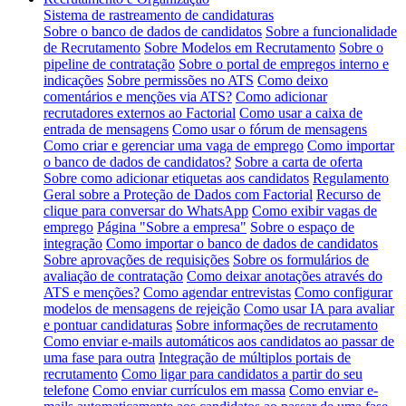
Sistema de rastreamento de candidaturas
Sobre o banco de dados de candidatos
Sobre a funcionalidade
de Recrutamento
Sobre Modelos em Recrutamento
Sobre o
pipeline de contratação
Sobre o portal de empregos interno e
indicações
Sobre permissões no ATS
Como deixo
comentários e menções via ATS?
Como adicionar
recrutadores externos ao Factorial
Como usar a caixa de
entrada de mensagens
Como usar o fórum de mensagens
Como criar e gerenciar uma vaga de emprego
Como importar
o banco de dados de candidatos?
Sobre a carta de oferta
Sobre como adicionar etiquetas aos candidatos
Regulamento
Geral sobre a Proteção de Dados com Factorial
Recurso de
clique para conversar do WhatsApp
Como exibir vagas de
emprego
Página "Sobre a empresa"
Sobre o espaço de
integração
Como importar o banco de dados de candidatos
Sobre aprovações de requisições
Sobre os formulários de
avaliação de contratação
Como deixar anotações através do
ATS e menções?
Como agendar entrevistas
Como configurar
modelos de mensagens de rejeição
Como usar IA para avaliar
e pontuar candidaturas
Sobre informações de recrutamento
Como enviar e-mails automáticos aos candidatos ao passar de
uma fase para outra
Integração de múltiplos portais de
recrutamento
Como ligar para candidatos a partir do seu
telefone
Como enviar currículos em massa
Como enviar e-