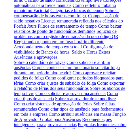
turno
Cálculo de saldo considerando tempo livre
Correções
automáticas para freios manuais
Como refletir o trabalho
remoto no Factorial
Categorias e blocos de tempo
Sobre a
compensação de horas extras com folga.
Compensação de
saldo negativo
Licença remunerada refletida nos cálculos do
Forfait Jours
Filtros de rastreamento de tempo
Como baixar
relatórios de ponto de funcionários demitidos
Solução de
problemas com o registro de entrada/saída por código QR
Registrando o ponto em um fuso horário diferente
Arredondamento do tempo extra total
Configuração de
visibilidade de Banco de horas, Saldo e Horas Extras
Ausências e aprovações
Sobre o calendário de folgas
Como solicitar e atribuir
ausências
O que acontece se um funcionário solicitar folga
durante um período bloqueado?
Como aprovar e rejeitar
pedidos de folga
Como configurar períodos bloqueados para
férias
Como criar ajustes de subsídio de folga
Como exportar
o relatório de férias dos seus funcionários
Sobre os abonos de
tempo livre
Como solicitar e aprovar uma ausência
Como
criar tipos de ausência
Sobre o aprovador de tempo livre
Como criar sistemas de aprovação de férias
Sobre faltas
remuneradas
Como criar tipos de ausência para fechamentos
em toda a empresa
Como atribuir ausências em massa
Função
de Aprovador Global para Ausências
Recomendações
inteligentes para aprovar ausências
Perguntas frequentes sobre