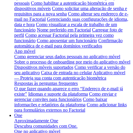
pessoais
Como habilitar a autenticação biométrica em
dispositivos móveis
Como solicitar uma alteração de senha e
requisitos para a nova senha
Como alterar seu endereço de e-
mail no Factorial
Gerenciando suas configurações de idioma,
data e hora
Como visualizar a escala de trabalho de um
funcionário
Nome preferido em Factorial
Carregar foto de
perfil
Como acessar Factorial pela primeira vez como
funcionário
Como aposentar um funcionário
Confirmação
automática de e-mail para domínios verificados
App móvel
Como gerenciar seus dados pessoais no aplicativo móvel
Sobre o processo de onboarding por meio do aplicativo móvel
Dispositivos móveis suportados
Como verificar a versão do
seu aplicativo
Caixa de entrada no celular
Aplicativo móvel
— Proteja sua conta com autenticação biométrica
Respostas às perguntas frequentes
O que fazer quando aparece o erro “Endereço de e-mail já
existe”
Idiomas e suporte da plataforma
Como enviar e
gerenciar convites para funcionários
Como baixar
informações e relatórios da plataforma
Como adicionar links
para formulários externos no Factorial
One
Aproximadamente One
Descubra comunidades com One.
One no aplicativo móvel