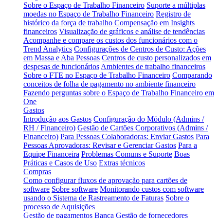
Sobre o Espaço de Trabalho Financeiro
Suporte a múltiplas
moedas no Espaço de Trabalho Financeiro
Registro de
histórico da força de trabalho
Compensação em Insights
financeiros
Visualização de gráficos e análise de tendências
Acompanhe e compare os custos dos funcionários com o
Trend Analytics
Configurações de Centros de Custo: Ações
em Massa e Aba Pessoas
Centros de custo personalizados em
despesas de funcionários
Ambientes de trabalho financeiros
Sobre o FTE no Espaço de Trabalho Financeiro
Comparando
conceitos de folha de pagamento no ambiente financeiro
Fazendo perguntas sobre o Espaço de Trabalho Financeiro em
One
Gastos
Introdução aos Gastos
Configuração do Módulo (Admins /
RH / Financeiro)
Gestão de Cartões Corporativos (Admins /
Financeiro)
Para Pessoas Colaboradoras: Enviar Gastos
Para
Pessoas Aprovadoras: Revisar e Gerenciar Gastos
Para a
Equipe Financeira
Problemas Comuns e Suporte
Boas
Práticas e Casos de Uso
Extras técnicos
Compras
Como configurar fluxos de aprovação para cartões de
software
Sobre software
Monitorando custos com software
usando o Sistema de Rastreamento de Faturas
Sobre o
processo de Aquisições
Gestão de pagamentos
Banca
Gestão de fornecedores