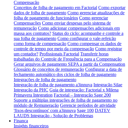
Compensação
Conceitos de folha de pagamento em Factorial
Como exportar
dados de folha de pagamento
Como gerenciar atualizações de
folha de pagamento de funcionários
Como gerenciar
Compensações
Como enviar despesas pelo sistema de
remuneração
Como adicionar compensações adicionais em
massa aos contratos?
Status do ciclo: acompanhe e controle a
sua folha de pagamento
Como configurar o vale-refeição
como forma de compensação
Como compensar os dados de
controle de tempo por meio da compensação
Como registrar
um contador?
Profissionais Factorial
Transferir horas
trabalhadas do Controle de Frequência para a Compensação
Gerar arquivos de pagamento SEPA a partir da Compensation
Glossário de conceitos de remuneração
Configurar a data de
fechamento automático dos ciclos de folha de pagamento
Integrações de folha de pagamento
Integração de folha de pagamento a3innuva
Integração Silae
Integração da PHC
Guia de integração: Factorial x Milena
Primavera Integration
Factorial – Integração Sage 200
Suporte a múltiplas integrações de folha de pagamento no
módulo de Remuneração
Gerencie períodos de atividade
'fixos-descontínuos' com a3innuva
Sage 100
DATEV
LAUDS Integração - Solução de Problemas
Finança
Insights financeiros