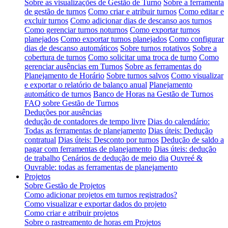
Sobre as visualizações de Gestão de Turno
Sobre a ferramenta
de gestão de turnos
Como criar e atribuir turnos
Como editar e
excluir turnos
Como adicionar dias de descanso aos turnos
Como gerenciar turnos noturnos
Como exportar turnos
planejados
Como exportar turnos planejados
Como configurar
dias de descanso automáticos
Sobre turnos rotativos
Sobre a
cobertura de turnos
Como solicitar uma troca de turno
Como
gerenciar ausências em Turnos
Sobre as ferramentas do
Planejamento de Horário
Sobre turnos salvos
Como visualizar
e exportar o relatório de balanço anual
Planejamento
automático de turnos
Banco de Horas na Gestão de Turnos
FAQ sobre Gestão de Turnos
Deduções por ausências
dedução de contadores de tempo livre
Dias do calendário:
Todas as ferramentas de planejamento
Dias úteis: Dedução
contratual
Dias úteis: Desconto por turnos
Dedução de saldo a
pagar com ferramentas de planejamento
Dias úteis: dedução
de trabalho
Cenários de dedução de meio dia
Ouvreé &
Ouvrable: todas as ferramentas de planejamento
Projetos
Sobre Gestão de Projetos
Como adicionar projetos em turnos registrados?
Como visualizar e exportar dados do projeto
Como criar e atribuir projetos
Sobre o rastreamento de horas em Projetos