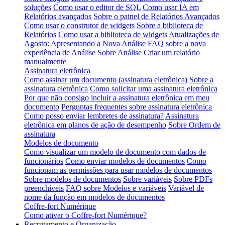
soluções
Como usar o editor de SQL
Como usar IA em
Relatórios avançados
Sobre o painel de Relatórios Avançados
Como usar o construtor de widgets
Sobre a biblioteca de
Relatórios
Como usar a biblioteca de widgets
Atualizações de
Agosto: Apresentando a Nova Análise
FAQ sobre a nova
experiência de Análise
Sobre Análise
Criar um relatório
manualmente
Assinatura eletrônica
Como assinar um documento (assinatura eletrônica)
Sobre a
assinatura eletrônica
Como solicitar uma assinatura eletrônica
Por que não consigo incluir a assinatura eletrônica em meu
documento
Perguntas frequentes sobre assinatura eletrônica
Como posso enviar lembretes de assinatura?
Assinatura
eletrônica em planos de ação de desempenho
Sobre Ordem de
assinatura
Modelos de documento
Como visualizar um modelo de documento com dados de
funcionários
Como enviar modelos de documentos
Como
funcionam as permissões para usar modelos de documentos
Sobre modelos de documentos
Sobre variáveis
Sobre PDFs
preenchíveis
FAQ sobre Modelos e variáveis
Variável de
nome da função em modelos de documentos
Coffre-fort Numérique
Como ativar o Coffre-fort Numérique?
Recrutamento e Organização