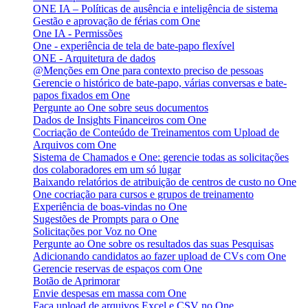
ONE IA – Políticas de ausência e inteligência de sistema
Gestão e aprovação de férias com One
One IA - Permissões
One - experiência de tela de bate-papo flexível
ONE - Arquitetura de dados
@Menções em One para contexto preciso de pessoas
Gerencie o histórico de bate-papo, várias conversas e bate-
papos fixados em One
Pergunte ao One sobre seus documentos
Dados de Insights Financeiros com One
Cocriação de Conteúdo de Treinamentos com Upload de
Arquivos com One
Sistema de Chamados e One: gerencie todas as solicitações
dos colaboradores em um só lugar
Baixando relatórios de atribuição de centros de custo no One
One cocriação para cursos e grupos de treinamento
Experiência de boas-vindas no One
Sugestões de Prompts para o One
Solicitações por Voz no One
Pergunte ao One sobre os resultados das suas Pesquisas
Adicionando candidatos ao fazer upload de CVs com One
Gerencie reservas de espaços com One
Botão de Aprimorar
Envie despesas em massa com One
Faça upload de arquivos Excel e CSV no One