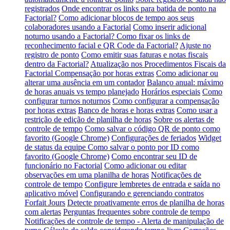
registrados
Onde encontrar os links para batida de ponto na
Factorial?
Como adicionar blocos de tempo aos seus
colaboradores usando a Factorial
Como inserir adicional
noturno usando a Factorial?
Como fixar os links de
reconhecimento facial e QR Code da Factorial?
Ajuste no
registro de ponto
Como emitir suas faturas e notas fiscais
dentro da Factorial?
Atualização nos Procedimentos Fiscais da
Factorial
Compensação por horas extras
Como adicionar ou
alterar uma ausência em um contador
Balanço anual: máximo
de horas anuais vs tempo planejado
Horários especiais
Como
configurar turnos noturnos
Como configurar a compensação
por horas extras
Banco de horas e horas extras
Como usar a
restrição de edição de planilha de horas
Sobre os alertas de
controle de tempo
Como salvar o código QR de ponto como
favorito (Google Chrome)
Configurações de feriados
Widget
de status da equipe
Como salvar o ponto por ID como
favorito (Google Chrome)
Como encontrar seu ID de
funcionário no Factorial
Como adicionar ou editar
observações em uma planilha de horas
Notificações de
controle de tempo
Configure lembretes de entrada e saída no
aplicativo móvel
Configurando e gerenciando contratos
Forfait Jours
Detecte proativamente erros de planilha de horas
com alertas
Perguntas frequentes sobre controle de tempo
Notificações de controle de tempo - Alerta de manipulação de