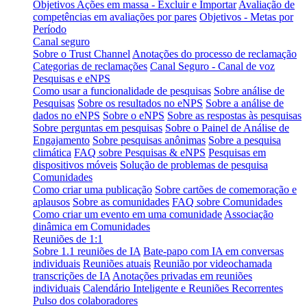
Objetivos Ações em massa - Excluir e Importar
Avaliação de
competências em avaliações por pares
Objetivos - Metas por
Período
Canal seguro
Sobre o Trust Channel
Anotações do processo de reclamação
Categorias de reclamações
Canal Seguro - Canal de voz
Pesquisas e eNPS
Como usar a funcionalidade de pesquisas
Sobre análise de
Pesquisas
Sobre os resultados no eNPS
Sobre a análise de
dados no eNPS
Sobre o eNPS
Sobre as respostas às pesquisas
Sobre perguntas em pesquisas
Sobre o Painel de Análise de
Engajamento
Sobre pesquisas anônimas
Sobre a pesquisa
climática
FAQ sobre Pesquisas & eNPS
Pesquisas em
dispositivos móveis
Solução de problemas de pesquisa
Comunidades
Como criar uma publicação
Sobre cartões de comemoração e
aplausos
Sobre as comunidades
FAQ sobre Comunidades
Como criar um evento em uma comunidade
Associação
dinâmica em Comunidades
Reuniões de 1:1
Sobre 1.1 reuniões de IA
Bate-papo com IA em conversas
individuais
Reuniões atuais
Reunião por videochamada
transcrições de IA
Anotações privadas em reuniões
individuais
Calendário Inteligente e Reuniões Recorrentes
Pulso dos colaboradores