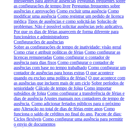
inteligentes para aprovar ausências
Perguntas frequentes sobre
as configurações de tempo livre
Perguntas frequentes sobre
ausências e aprovações
Como excluir uma ausência
Como
modificar uma ausência
Como registrar um pedido de licença
médica
Tipos de ausências e como solicitá-las
Solução de
problemas: Não é possível solicitar ausências pelo aplicativo.
Por que os dias de férias aparecem de forma diferente para
funcionários e administradores
Configurações de ausências
Sobre as configurações de tempo de inatividade: visão geral
Como criar e atribuir políticas de férias
Como configurar as
licenças remuneradas
Como configurar o contador de
ausência para dias fixos
Como configurar o contador de
ausências com base no tempo trabalhado
Como configurar um
contador de ausências para horas extras
O que acontece
quando eu excluo uma política de férias?
O que acontece com
as ausências que incluem mais de um ciclo
Sobre períodos de
senioridade
Cálculo de tempo de folga
Como importar
subsídios de folga
Como configurar a transferência de férias e
dias de ausência
Ajustes manuais nos contadores de tempo de
ausência.
Como adicionar feriados públicos para o próximo
ano
Alteração no total de dias de férias entre anos
Como
funciona o saldo de créditos no final do ano.
Pacote de dias:
Ciclos flexíveis
Como configurar uma ausência para permitir
o envio de documentos