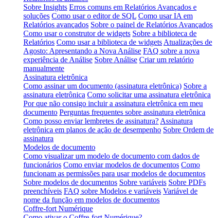
Sobre Insights
Erros comuns em Relatórios Avançados e
soluções
Como usar o editor de SQL
Como usar IA em
Relatórios avançados
Sobre o painel de Relatórios Avançados
Como usar o construtor de widgets
Sobre a biblioteca de
Relatórios
Como usar a biblioteca de widgets
Atualizações de
Agosto: Apresentando a Nova Análise
FAQ sobre a nova
experiência de Análise
Sobre Análise
Criar um relatório
manualmente
Assinatura eletrônica
Como assinar um documento (assinatura eletrônica)
Sobre a
assinatura eletrônica
Como solicitar uma assinatura eletrônica
Por que não consigo incluir a assinatura eletrônica em meu
documento
Perguntas frequentes sobre assinatura eletrônica
Como posso enviar lembretes de assinatura?
Assinatura
eletrônica em planos de ação de desempenho
Sobre Ordem de
assinatura
Modelos de documento
Como visualizar um modelo de documento com dados de
funcionários
Como enviar modelos de documentos
Como
funcionam as permissões para usar modelos de documentos
Sobre modelos de documentos
Sobre variáveis
Sobre PDFs
preenchíveis
FAQ sobre Modelos e variáveis
Variável de
nome da função em modelos de documentos
Coffre-fort Numérique
Como ativar o Coffre-fort Numérique?