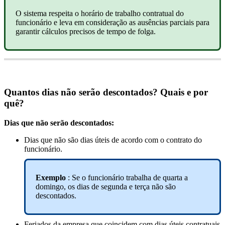
O
sistema
respeita
o
hor
á
rio
de
trabalho
contratual
do
funcion
á
rio
e
leva
em
considera
ç
ã
o
as
aus
ê
ncias
parciais
para
garantir
c
á
lculos
precisos
de
tempo
de
folga
.
Quantos
dias
n
ã
o
ser
ã
o
descontados
?
Quais
e
por
qu
ê
?
Dias
que
n
ã
o
ser
ã
o
descontados
:
Dias
que
n
ã
o
s
ã
o
dias
ú
teis
de
acordo
com
o
contrato
do
funcion
á
rio
.
Exemplo
:
Se
o
funcion
á
rio
trabalha
de
quarta
a
domingo
,
os
dias
de
segunda
e
ter
ç
a
n
ã
o
s
ã
o
descontados
.
Feriados
da
empresa
que
coincidem
com
dias
ú
teis
contratuais