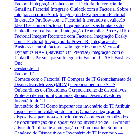
Factorial
Integração Cobee com a Factorial
Integração do
Gmail na Factorial
Integrar o Outlook com a Factorial
Sobre a
integração com o Slack
Integração de Zapier com Factorial
Integração Payflow com a Factorial
Integrando a avaliação
IdealDisc com a Factorial
Integrando as listas limitadas do
LinkedIn com a Factorial
Integração Teamtailor
Breezy HR e
Factorial
Integrar Recruitee com Factorial
Integração Desky
com a Factorial
Integração do Power BI
Integração do
Business Central
Factorial – Integração com o Microsoft
Dynamics NAV (Navision On-Premise)
Integração com o
LinkedIn - Passo a passo
Integração Factorial – SAP Business
One
Gestão de TI
Factorial IT
Comece com o Factorial IT
Compras de IT
Gerenciamento de
Dispositivos Móveis (MDM)
Gerenciamento de SaaS
Onboardings e offboardings
Gerenciamento de dispositivos
Proteção de endpoint
Compras globais
Desenvolvedores
Inventário de TI
Inventário de TI
Como importar seu inventário de TI
Atribuir
dispositivos no catálogo de tarefas
Guia de integração de
dispositivos para novos funcionários
Acordos automatizados
de documentação de dispositivos no Inventário de TI
Atribuir
ativos de TI durante a integração de funcionários
Sobre o
Catálogo de Dispositivos e Inventário de TI
Inventário —