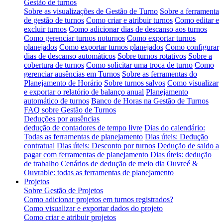
Gestão de turnos
Sobre as visualizações de Gestão de Turno
Sobre a ferramenta
de gestão de turnos
Como criar e atribuir turnos
Como editar e
excluir turnos
Como adicionar dias de descanso aos turnos
Como gerenciar turnos noturnos
Como exportar turnos
planejados
Como exportar turnos planejados
Como configurar
dias de descanso automáticos
Sobre turnos rotativos
Sobre a
cobertura de turnos
Como solicitar uma troca de turno
Como
gerenciar ausências em Turnos
Sobre as ferramentas do
Planejamento de Horário
Sobre turnos salvos
Como visualizar
e exportar o relatório de balanço anual
Planejamento
automático de turnos
Banco de Horas na Gestão de Turnos
FAQ sobre Gestão de Turnos
Deduções por ausências
dedução de contadores de tempo livre
Dias do calendário:
Todas as ferramentas de planejamento
Dias úteis: Dedução
contratual
Dias úteis: Desconto por turnos
Dedução de saldo a
pagar com ferramentas de planejamento
Dias úteis: dedução
de trabalho
Cenários de dedução de meio dia
Ouvreé &
Ouvrable: todas as ferramentas de planejamento
Projetos
Sobre Gestão de Projetos
Como adicionar projetos em turnos registrados?
Como visualizar e exportar dados do projeto
Como criar e atribuir projetos