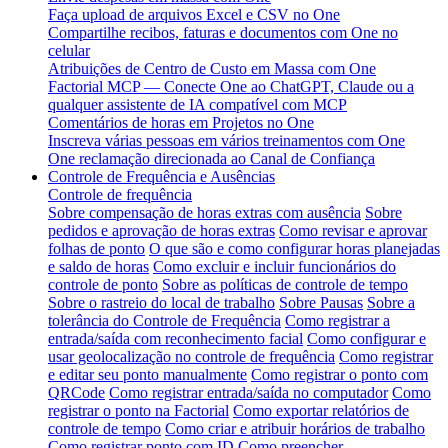
Faça upload de arquivos Excel e CSV no One
Compartilhe recibos, faturas e documentos com One no
celular
Atribuições de Centro de Custo em Massa com One
Factorial MCP — Conecte One ao ChatGPT, Claude ou a
qualquer assistente de IA compatível com MCP
Comentários de horas em Projetos no One
Inscreva várias pessoas em vários treinamentos com One
One reclamação direcionada ao Canal de Confiança
Controle de Frequência e Ausências
Controle de frequência
Sobre compensação de horas extras com ausência
Sobre
pedidos e aprovação de horas extras
Como revisar e aprovar
folhas de ponto
O que são e como configurar horas planejadas
e saldo de horas
Como excluir e incluir funcionários do
controle de ponto
Sobre as políticas de controle de tempo
Sobre o rastreio do local de trabalho
Sobre Pausas
Sobre a
tolerância do Controle de Frequência
Como registrar a
entrada/saída com reconhecimento facial
Como configurar e
usar geolocalização no controle de frequência
Como registrar
e editar seu ponto manualmente
Como registrar o ponto com
QRCode
Como registrar entrada/saída no computador
Como
registrar o ponto na Factorial
Como exportar relatórios de
controle de tempo
Como criar e atribuir horários de trabalho
Como registrar ponto com ID
Como preencher