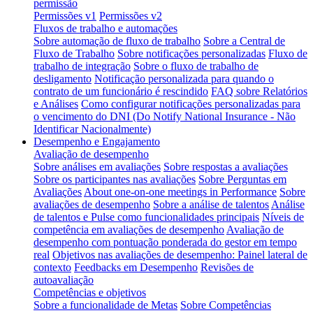
permissão
Permissões v1
Permissões v2
Fluxos de trabalho e automações
Sobre automação de fluxo de trabalho
Sobre a Central de
Fluxo de Trabalho
Sobre notificações personalizadas
Fluxo de
trabalho de integração
Sobre o fluxo de trabalho de
desligamento
Notificação personalizada para quando o
contrato de um funcionário é rescindido
FAQ sobre Relatórios
e Análises
Como configurar notificações personalizadas para
o vencimento do DNI (Do Notify National Insurance - Não
Identificar Nacionalmente)
Desempenho e Engajamento
Avaliação de desempenho
Sobre análises em avaliações
Sobre respostas a avaliações
Sobre os participantes nas avaliações
Sobre Perguntas em
Avaliações
About one-on-one meetings in Performance
Sobre
avaliações de desempenho
Sobre a análise de talentos
Análise
de talentos e Pulse como funcionalidades principais
Níveis de
competência em avaliações de desempenho
Avaliação de
desempenho com pontuação ponderada do gestor em tempo
real
Objetivos nas avaliações de desempenho: Painel lateral de
contexto
Feedbacks em Desempenho
Revisões de
autoavaliação
Competências e objetivos
Sobre a funcionalidade de Metas
Sobre Competências