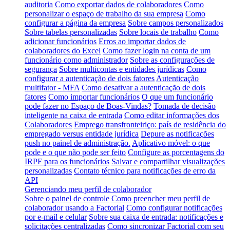
auditoria
Como exportar dados de colaboradores
Como
personalizar o espaço de trabalho da sua empresa
Como
configurar a página da empresa
Sobre campos personalizados
Sobre tabelas personalizadas
Sobre locais de trabalho
Como
adicionar funcionários
Erros ao importar dados de
colaboradores do Excel
Como fazer login na conta de um
funcionário como administrador
Sobre as configurações de
segurança
Sobre multicontas e entidades jurídicas
Como
configurar a autenticação de dois fatores
Autenticação
multifator - MFA
Como desativar a autenticação de dois
fatores
Como importar funcionários
O que um funcionário
pode fazer no Espaço de Boas-Vindas?
Tomada de decisão
inteligente na caixa de entrada
Como editar informações dos
Colaboradores
Emprego transfronteiriço: país de residência do
empregado versus entidade jurídica
Depure as notificações
push no painel de administração.
Aplicativo móvel: o que
pode e o que não pode ser feito
Configure as porcentagens do
IRPF para os funcionários
Salvar e compartilhar visualizações
personalizadas
Contato técnico para notificações de erro da
API
Gerenciando meu perfil de colaborador
Sobre o painel de controle
Como preencher meu perfil de
colaborador usando a Factorial
Como configurar notificações
por e-mail e celular
Sobre sua caixa de entrada: notificações e
solicitações centralizadas
Como sincronizar Factorial com seu