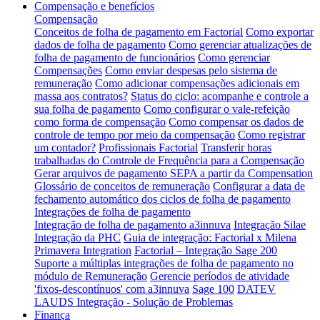
Compensação e benefícios
Compensação
Conceitos de folha de pagamento em Factorial
Como exportar
dados de folha de pagamento
Como gerenciar atualizações de
folha de pagamento de funcionários
Como gerenciar
Compensações
Como enviar despesas pelo sistema de
remuneração
Como adicionar compensações adicionais em
massa aos contratos?
Status do ciclo: acompanhe e controle a
sua folha de pagamento
Como configurar o vale-refeição
como forma de compensação
Como compensar os dados de
controle de tempo por meio da compensação
Como registrar
um contador?
Profissionais Factorial
Transferir horas
trabalhadas do Controle de Frequência para a Compensação
Gerar arquivos de pagamento SEPA a partir da Compensation
Glossário de conceitos de remuneração
Configurar a data de
fechamento automático dos ciclos de folha de pagamento
Integrações de folha de pagamento
Integração de folha de pagamento a3innuva
Integração Silae
Integração da PHC
Guia de integração: Factorial x Milena
Primavera Integration
Factorial – Integração Sage 200
Suporte a múltiplas integrações de folha de pagamento no
módulo de Remuneração
Gerencie períodos de atividade
'fixos-descontínuos' com a3innuva
Sage 100
DATEV
LAUDS Integração - Solução de Problemas
Finança