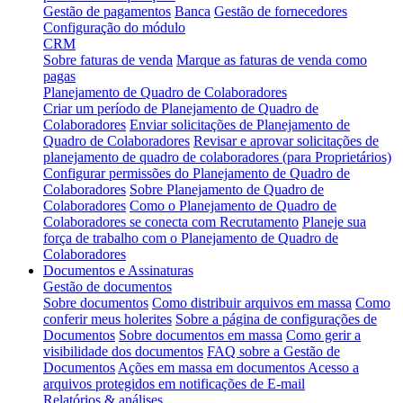
Gestão de pagamentos
Banca
Gestão de fornecedores
Configuração do módulo
CRM
Sobre faturas de venda
Marque as faturas de venda como
pagas
Planejamento de Quadro de Colaboradores
Criar um período de Planejamento de Quadro de
Colaboradores
Enviar solicitações de Planejamento de
Quadro de Colaboradores
Revisar e aprovar solicitações de
planejamento de quadro de colaboradores (para Proprietários)
Configurar permissões do Planejamento de Quadro de
Colaboradores
Sobre Planejamento de Quadro de
Colaboradores
Como o Planejamento de Quadro de
Colaboradores se conecta com Recrutamento
Planeje sua
força de trabalho com o Planejamento de Quadro de
Colaboradores
Documentos e Assinaturas
Gestão de documentos
Sobre documentos
Como distribuir arquivos em massa
Como
conferir meus holerites
Sobre a página de configurações de
Documentos
Sobre documentos em massa
Como gerir a
visibilidade dos documentos
FAQ sobre a Gestão de
Documentos
Ações em massa em documentos
Acesso a
arquivos protegidos em notificações de E-mail
Relatórios & análises