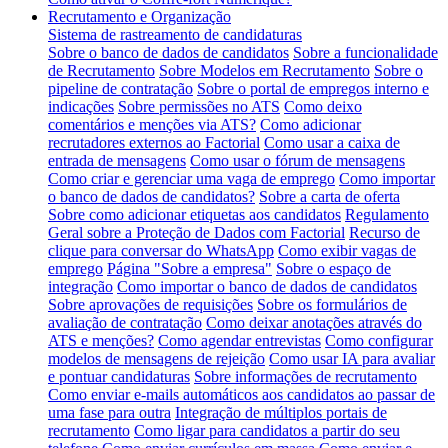
Recrutamento e Organização
Sistema de rastreamento de candidaturas
Sobre o banco de dados de candidatos
Sobre a funcionalidade
de Recrutamento
Sobre Modelos em Recrutamento
Sobre o
pipeline de contratação
Sobre o portal de empregos interno e
indicações
Sobre permissões no ATS
Como deixo
comentários e menções via ATS?
Como adicionar
recrutadores externos ao Factorial
Como usar a caixa de
entrada de mensagens
Como usar o fórum de mensagens
Como criar e gerenciar uma vaga de emprego
Como importar
o banco de dados de candidatos?
Sobre a carta de oferta
Sobre como adicionar etiquetas aos candidatos
Regulamento
Geral sobre a Proteção de Dados com Factorial
Recurso de
clique para conversar do WhatsApp
Como exibir vagas de
emprego
Página "Sobre a empresa"
Sobre o espaço de
integração
Como importar o banco de dados de candidatos
Sobre aprovações de requisições
Sobre os formulários de
avaliação de contratação
Como deixar anotações através do
ATS e menções?
Como agendar entrevistas
Como configurar
modelos de mensagens de rejeição
Como usar IA para avaliar
e pontuar candidaturas
Sobre informações de recrutamento
Como enviar e-mails automáticos aos candidatos ao passar de
uma fase para outra
Integração de múltiplos portais de
recrutamento
Como ligar para candidatos a partir do seu