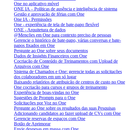
One no aplicativo móvel
ONE IA – Políticas de ausência e inteligência de sistema
Gestão e aprovação de férias com One
One IA - Permissões
One - experiência de tela de bate-papo flexível
ONE - Arquitetura de dados
@Menções em One para contexto preciso de pessoas
Gerencie o histórico de bate-papo, várias conversas e bate-
papos fixados em One
Pergunte ao One sobre seus documentos
Dados de Insights Financeiros com One
Cocriação de Conteúdo de Treinamentos com Upload de
Arquivos com One
Sistema de Chamados e One: gerencie todas as solicitações
dos colaboradores em um só lugar
Baixando relatórios de atribuição de centros de custo no One
One cocriação para cursos e grupos de treinamento
Experiência de boas-vindas no One
Sugestões de Prompts para o One
Solicitações por Voz no One
Pergunte ao One sobre os resultados das suas Pesquisas
Adicionando candidatos ao fazer upload de CVs com One
Gerencie reservas de espaços com One
Botão de Aprimorar
Envie despesas em massa com One