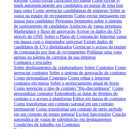
telefone
Como enviar currículos em massa
Como enviar e-
mails automaticamente aos candidatos ao passar de uma fase
para outra
Como gerenciar candidaturas de emprego
Sobre as
vagas na equipe de recrutamento
Como enviar mensagens em
massa para candidatos
Perguntas frequentes sobre o sistema
de rastreamento de candidatos
Anúncios de vagas premium:
Marketplace e fluxo de aprovação
Acesse os dados do ATS
através do ONE
Sobre o Plano de Contratação
Importar vagas
em massa com o importador universal
Extrair dados de
candidatos de CVs digitalizados
Gerenciar o acesso da equipe
de contratação por fase de recrutamento
Publique uma vaga
apenas na página de carreiras da sua empresa
Contratos e rescisões
Sobre desligamentos de colaboradores
Sobre Contratos
Como
gerenciar contratos
Sobre o sistema de aprovação de contratos
Como personalizar Contratos
Como editar e importar
contratos em massa
Sobre o gerenciamento anual de horas
Como gerenciar o tipo de contrato “fijo-discontinuos”
Como
personalizar contratos
Entendendo as datas de término do
contrato e o acesso à plataforma
Editor em massa de contratos
Como transformar um contrato sazonal em um contrato
permanente
Como transformar um contrato de meio período
em um contrato de tempo integral
Excluir funcionário
Criação
automática de vagas de substituição em desligamentos
Condições de trabalho em Contratos