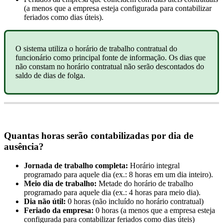
(
a
menos
que
a
empresa
esteja
configurada
para
contabilizar
feriados
como
dias
ú
teis
)
.
O
sistema
utiliza
o
hor
á
rio
de
trabalho
contratual
do
funcion
á
rio
como
principal
fonte
de
informa
ç
ã
o
.
Os
dias
que
n
ã
o
constam
no
hor
á
rio
contratual
n
ã
o
ser
ã
o
descontados
do
saldo
de
dias
de
folga
.
Quantas
horas
ser
ã
o
contabilizadas
por
dia
de
aus
ê
ncia
?
Jornada
de
trabalho
completa
:
Hor
á
rio
integral
programado
para
aquele
dia
(
ex
.
:
8
horas
em
um
dia
inteiro
)
.
Meio
dia
de
trabalho
:
Metade
do
hor
á
rio
de
trabalho
programado
para
aquele
dia
(
ex
.
:
4
horas
para
meio
dia
)
.
Dia
n
ã
o
ú
til
:
0
horas
(
n
ã
o
inclu
í
do
no
hor
á
rio
contratual
)
Feriado
da
empresa
:
0
horas
(
a
menos
que
a
empresa
esteja
configurada
para
contabilizar
feriados
como
dias
ú
teis
)