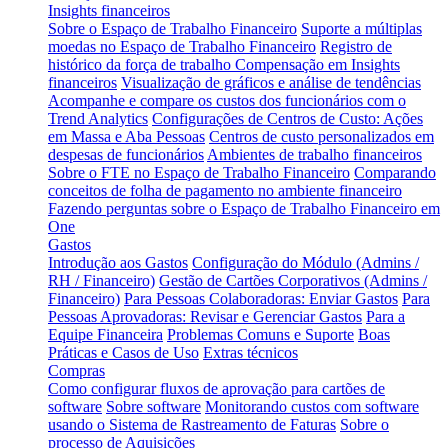
Insights financeiros
Sobre o Espaço de Trabalho Financeiro
Suporte a múltiplas
moedas no Espaço de Trabalho Financeiro
Registro de
histórico da força de trabalho
Compensação em Insights
financeiros
Visualização de gráficos e análise de tendências
Acompanhe e compare os custos dos funcionários com o
Trend Analytics
Configurações de Centros de Custo: Ações
em Massa e Aba Pessoas
Centros de custo personalizados em
despesas de funcionários
Ambientes de trabalho financeiros
Sobre o FTE no Espaço de Trabalho Financeiro
Comparando
conceitos de folha de pagamento no ambiente financeiro
Fazendo perguntas sobre o Espaço de Trabalho Financeiro em
One
Gastos
Introdução aos Gastos
Configuração do Módulo (Admins /
RH / Financeiro)
Gestão de Cartões Corporativos (Admins /
Financeiro)
Para Pessoas Colaboradoras: Enviar Gastos
Para
Pessoas Aprovadoras: Revisar e Gerenciar Gastos
Para a
Equipe Financeira
Problemas Comuns e Suporte
Boas
Práticas e Casos de Uso
Extras técnicos
Compras
Como configurar fluxos de aprovação para cartões de
software
Sobre software
Monitorando custos com software
usando o Sistema de Rastreamento de Faturas
Sobre o
processo de Aquisições