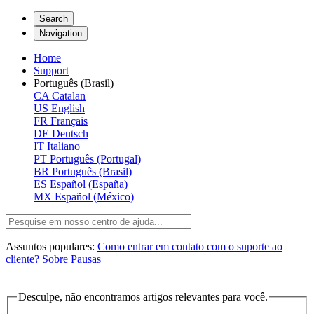
Search
Navigation
Home
Support
Português (Brasil)
CA
Catalan
US
English
FR
Français
DE
Deutsch
IT
Italiano
PT
Português (Portugal)
BR
Português (Brasil)
ES
Español (España)
MX
Español (México)
Assuntos populares:
Como entrar em contato com o suporte ao
cliente?
Sobre Pausas
Desculpe, não encontramos artigos relevantes para você.