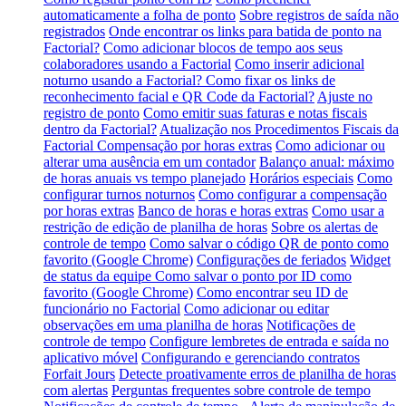
automaticamente a folha de ponto
Sobre registros de saída não
registrados
Onde encontrar os links para batida de ponto na
Factorial?
Como adicionar blocos de tempo aos seus
colaboradores usando a Factorial
Como inserir adicional
noturno usando a Factorial?
Como fixar os links de
reconhecimento facial e QR Code da Factorial?
Ajuste no
registro de ponto
Como emitir suas faturas e notas fiscais
dentro da Factorial?
Atualização nos Procedimentos Fiscais da
Factorial
Compensação por horas extras
Como adicionar ou
alterar uma ausência em um contador
Balanço anual: máximo
de horas anuais vs tempo planejado
Horários especiais
Como
configurar turnos noturnos
Como configurar a compensação
por horas extras
Banco de horas e horas extras
Como usar a
restrição de edição de planilha de horas
Sobre os alertas de
controle de tempo
Como salvar o código QR de ponto como
favorito (Google Chrome)
Configurações de feriados
Widget
de status da equipe
Como salvar o ponto por ID como
favorito (Google Chrome)
Como encontrar seu ID de
funcionário no Factorial
Como adicionar ou editar
observações em uma planilha de horas
Notificações de
controle de tempo
Configure lembretes de entrada e saída no
aplicativo móvel
Configurando e gerenciando contratos
Forfait Jours
Detecte proativamente erros de planilha de horas
com alertas
Perguntas frequentes sobre controle de tempo