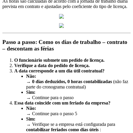
As
horas
s
ã
o
calculadas
de
acordo
com
a
jornada
de
trabalho
di
á
ria
prevista
em
contrato
e
ajustadas
pelo
coeficiente
do
tipo
de
licen
ç
a
.
Passo
a
passo
:
Como
os
dias
de
trabalho
–
contrato
–
descontam
as
f
é
rias
O
funcion
á
rio
submete
um
pedido
de
licen
ç
a
.
Verifique
a
data
do
pedido
de
licen
ç
a
.
A
data
corresponde
a
um
dia
ú
til
contratual
?
N
ã
o
:
→
0
dias
deduzidos
,
0
horas
contabilizadas
(
n
ã
o
faz
parte
do
cronograma
contratual
)
Sim
:
→
Continue
para
o
passo
Essa
data
coincide
com
um
feriado
da
empresa
?
N
ã
o
:
→
Continue
para
o
passo
5
Sim
:
→
Verifique
se
a
empresa
est
á
configurada
para
contabilizar
feriados
como
dias
ú
teis
: