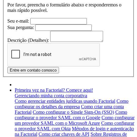
Por favor, preencha o formulário abaixo e responderemos o
mais rápido possível.
Seu e-mail:
Sua pergunta:
Descrição (Detalhes):
Primeira vez na Factorial? Começe aqui!
Gerenciando minha conta corporativa
Como gerenciar entidades jurídicas usando Factorial
Como
configurar os detalhes da empresa
Como criar uma conta
Factorial
Como configurar o Single Sign-On (SSO)
Como
configurar o provedor SAML com o Google
Como configurar
um provedor SAML com o Microsoft Azure
Como configurar
o provedor SAML com Okta
Métodos de login e autenticação
na Factorial
Como criar chaves de API
Sobre Registros de