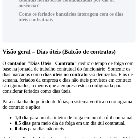
ausência?
Como os feriados bancários interagem com os dias
úteis contratuais
Vis
ã
o
geral
–
Dias
ú
teis
(
Balc
ã
o
de
contratos
)
O
contador
"
Dias
Ú
teis
-
Contrato
"
deduz
o
tempo
de
folga
com
base
na
jornada
de
trabalho
contratual
do
funcion
á
rio
.
Somente
os
dias
marcados
como
dias
ú
teis
no
contrato
s
ã
o
deduzidos
.
Fins
de
semana
,
feriados
da
empresa
e
dias
n
ã
o
ú
teis
previstos
em
contrato
s
ã
o
ignorados
,
a
menos
que
a
empresa
esteja
configurada
para
considerar
feriados
como
dias
ú
teis
.
Para
cada
dia
do
per
í
odo
de
f
é
rias
,
o
sistema
verifica
o
cronograma
do
contrato
e
aplica
:
1
,
0
dia
para
um
dia
inteiro
de
folga
em
um
dia
ú
til
contratual
.
0
,
5
dias
para
meio
dia
de
folga
em
um
dia
ú
til
contratual
.
0
dias
para
dias
n
ã
o
ú
teis