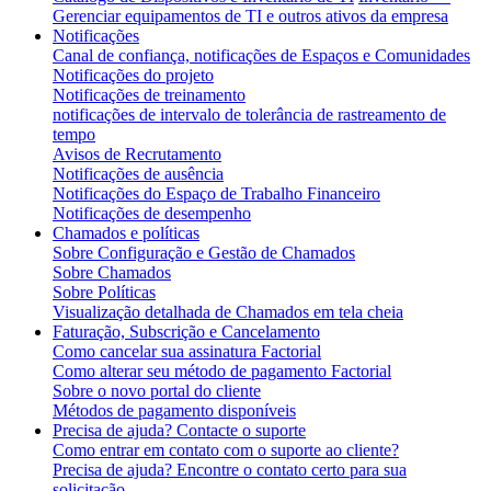
Gerenciar equipamentos de TI e outros ativos da empresa
Notificações
Canal de confiança, notificações de Espaços e Comunidades
Notificações do projeto
Notificações de treinamento
notificações de intervalo de tolerância de rastreamento de
tempo
Avisos de Recrutamento
Notificações de ausência
Notificações do Espaço de Trabalho Financeiro
Notificações de desempenho
Chamados e políticas
Sobre Configuração e Gestão de Chamados
Sobre Chamados
Sobre Políticas
Visualização detalhada de Chamados em tela cheia
Faturação, Subscrição e Cancelamento
Como cancelar sua assinatura Factorial
Como alterar seu método de pagamento Factorial
Sobre o novo portal do cliente
Métodos de pagamento disponíveis
Precisa de ajuda? Contacte o suporte
Como entrar em contato com o suporte ao cliente?
Precisa de ajuda? Encontre o contato certo para sua
solicitação.