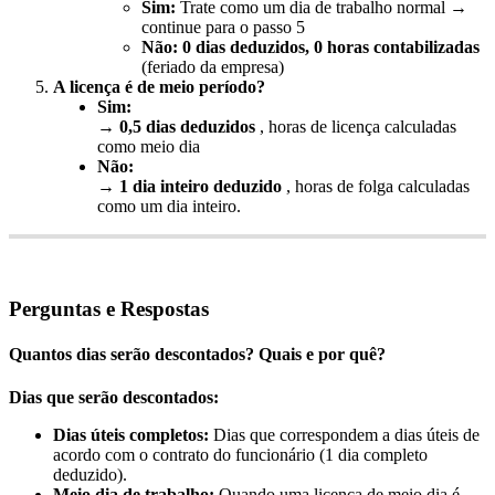
Sim
:
Trate
como
um
dia
de
trabalho
normal
→
continue
para
o
passo
5
N
ã
o
:
0
dias
deduzidos
,
0
horas
contabilizadas
(
feriado
da
empresa
)
A
licen
ç
a
é
de
meio
per
í
odo
?
Sim
:
→
0
,
5
dias
deduzidos
,
horas
de
licen
ç
a
calculadas
como
meio
dia
N
ã
o
:
→
1
dia
inteiro
deduzido
,
horas
de
folga
calculadas
como
um
dia
inteiro
.
Perguntas
e
Respostas
Quantos
dias
ser
ã
o
descontados
?
Quais
e
por
qu
ê
?
Dias
que
ser
ã
o
descontados
:
Dias
ú
teis
completos
:
Dias
que
correspondem
a
dias
ú
teis
de
acordo
com
o
contrato
do
funcion
á
rio
(
1
dia
completo
deduzido
)
.
Meio
dia
de
trabalho
:
Quando
uma
licen
ç
a
de
meio
dia
é