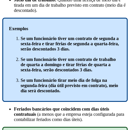
tirada
em
um
dia
de
trabalho
previsto
em
contrato
(
meio
dia
é
descontado
)
.
Exemplos
Se
um
funcion
á
rio
tiver
um
contrato
de
segunda
a
sexta
-
feira
e
tirar
f
é
rias
de
segunda
a
quarta
-
feira
,
ser
ã
o
descontados
3
dias
.
Se
um
funcion
á
rio
tiver
um
contrato
de
trabalho
de
quarta
a
domingo
e
tirar
f
é
rias
de
quarta
a
sexta
-
feira
,
ser
ã
o
descontados
3
dias
.
Se
um
funcion
á
rio
tirar
meio
dia
de
folga
na
segunda
-
feira
(
dia
ú
til
previsto
em
contrato
)
,
meio
dia
ser
á
descontado
.
Feriados
banc
á
rios
que
coincidem
com
dias
ú
teis
contratuais
(
a
menos
que
a
empresa
esteja
configurada
para
contabilizar
feriados
como
dias
ú
teis
)
.