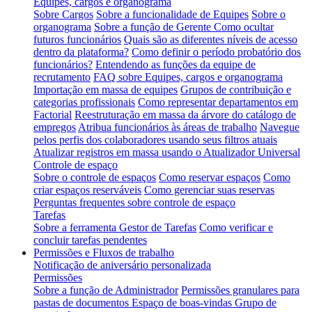
Equipes, cargos e organograma
Sobre Cargos
Sobre a funcionalidade de Equipes
Sobre o
organograma
Sobre a função de Gerente
Como ocultar
futuros funcionários
Quais são as diferentes níveis de acesso
dentro da plataforma?
Como definir o período probatório dos
funcionários?
Entendendo as funções da equipe de
recrutamento
FAQ sobre Equipes, cargos e organograma
Importação em massa de equipes
Grupos de contribuição e
categorias profissionais
Como representar departamentos em
Factorial
Reestruturação em massa da árvore do catálogo de
empregos
Atribua funcionários às áreas de trabalho
Navegue
pelos perfis dos colaboradores usando seus filtros atuais
Atualizar registros em massa usando o Atualizador Universal
Controle de espaço
Sobre o controle de espaços
Como reservar espaços
Como
criar espaços reserváveis
Como gerenciar suas reservas
Perguntas frequentes sobre controle de espaço
Tarefas
Sobre a ferramenta Gestor de Tarefas
Como verificar e
concluir tarefas pendentes
Permissões e Fluxos de trabalho
Notificação de aniversário personalizada
Permissões
Sobre a função de Administrador
Permissões granulares para
pastas de documentos
Espaço de boas-vindas Grupo de