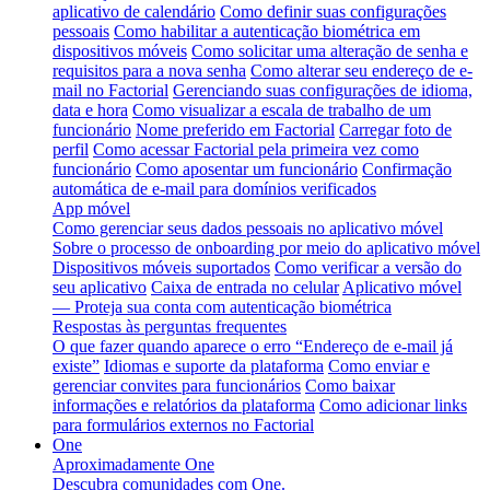
aplicativo de calendário
Como definir suas configurações
pessoais
Como habilitar a autenticação biométrica em
dispositivos móveis
Como solicitar uma alteração de senha e
requisitos para a nova senha
Como alterar seu endereço de e-
mail no Factorial
Gerenciando suas configurações de idioma,
data e hora
Como visualizar a escala de trabalho de um
funcionário
Nome preferido em Factorial
Carregar foto de
perfil
Como acessar Factorial pela primeira vez como
funcionário
Como aposentar um funcionário
Confirmação
automática de e-mail para domínios verificados
App móvel
Como gerenciar seus dados pessoais no aplicativo móvel
Sobre o processo de onboarding por meio do aplicativo móvel
Dispositivos móveis suportados
Como verificar a versão do
seu aplicativo
Caixa de entrada no celular
Aplicativo móvel
— Proteja sua conta com autenticação biométrica
Respostas às perguntas frequentes
O que fazer quando aparece o erro “Endereço de e-mail já
existe”
Idiomas e suporte da plataforma
Como enviar e
gerenciar convites para funcionários
Como baixar
informações e relatórios da plataforma
Como adicionar links
para formulários externos no Factorial
One
Aproximadamente One
Descubra comunidades com One.