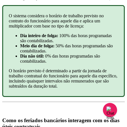
O
sistema
considera
o
hor
á
rio
de
trabalho
previsto
no
contrato
do
funcion
á
rio
para
aquele
dia
e
aplica
um
multiplicador
com
base
no
tipo
de
licen
ç
a
:
Dia
inteiro
de
folga
:
100
%
das
horas
programadas
s
ã
o
contabilizadas
.
Meio
dia
de
folga
:
50
%
das
horas
programadas
s
ã
o
contabilizadas
.
Dia
n
ã
o
ú
til
:
0
%
das
horas
programadas
s
ã
o
contabilizadas
.
O
hor
á
rio
previsto
é
determinado
a
partir
da
jornada
de
trabalho
contratual
do
funcion
á
rio
para
aquele
dia
espec
í
fico
,
incluindo
quaisquer
intervalos
n
ã
o
remunerados
que
s
ã
o
subtra
í
dos
da
dura
ç
ã
o
total
.
Como
os
feriados
banc
á
rios
interagem
com
os
dias
ú
teis
contratuais