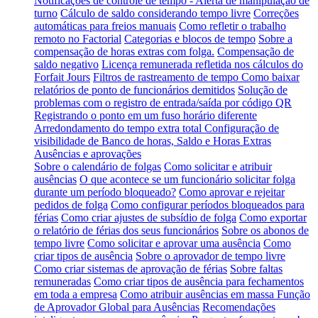
Notificações de controle de tempo - Alerta de manipulação de
turno
Cálculo de saldo considerando tempo livre
Correções
automáticas para freios manuais
Como refletir o trabalho
remoto no Factorial
Categorias e blocos de tempo
Sobre a
compensação de horas extras com folga.
Compensação de
saldo negativo
Licença remunerada refletida nos cálculos do
Forfait Jours
Filtros de rastreamento de tempo
Como baixar
relatórios de ponto de funcionários demitidos
Solução de
problemas com o registro de entrada/saída por código QR
Registrando o ponto em um fuso horário diferente
Arredondamento do tempo extra total
Configuração de
visibilidade de Banco de horas, Saldo e Horas Extras
Ausências e aprovações
Sobre o calendário de folgas
Como solicitar e atribuir
ausências
O que acontece se um funcionário solicitar folga
durante um período bloqueado?
Como aprovar e rejeitar
pedidos de folga
Como configurar períodos bloqueados para
férias
Como criar ajustes de subsídio de folga
Como exportar
o relatório de férias dos seus funcionários
Sobre os abonos de
tempo livre
Como solicitar e aprovar uma ausência
Como
criar tipos de ausência
Sobre o aprovador de tempo livre
Como criar sistemas de aprovação de férias
Sobre faltas
remuneradas
Como criar tipos de ausência para fechamentos
em toda a empresa
Como atribuir ausências em massa
Função
de Aprovador Global para Ausências
Recomendações