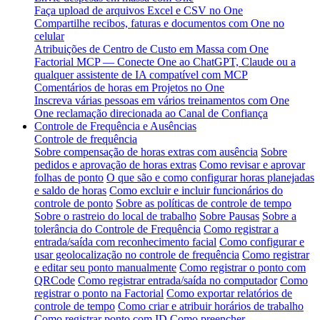
Faça upload de arquivos Excel e CSV no One
Compartilhe recibos, faturas e documentos com One no
celular
Atribuições de Centro de Custo em Massa com One
Factorial MCP — Conecte One ao ChatGPT, Claude ou a
qualquer assistente de IA compatível com MCP
Comentários de horas em Projetos no One
Inscreva várias pessoas em vários treinamentos com One
One reclamação direcionada ao Canal de Confiança
Controle de Frequência e Ausências
Controle de frequência
Sobre compensação de horas extras com ausência
Sobre
pedidos e aprovação de horas extras
Como revisar e aprovar
folhas de ponto
O que são e como configurar horas planejadas
e saldo de horas
Como excluir e incluir funcionários do
controle de ponto
Sobre as políticas de controle de tempo
Sobre o rastreio do local de trabalho
Sobre Pausas
Sobre a
tolerância do Controle de Frequência
Como registrar a
entrada/saída com reconhecimento facial
Como configurar e
usar geolocalização no controle de frequência
Como registrar
e editar seu ponto manualmente
Como registrar o ponto com
QRCode
Como registrar entrada/saída no computador
Como
registrar o ponto na Factorial
Como exportar relatórios de
controle de tempo
Como criar e atribuir horários de trabalho
Como registrar ponto com ID
Como preencher