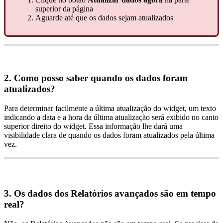
superior
da
p
á
gina
Aguarde
at
é
que
os
dados
sejam
atualizados
2
.
Como
posso
saber
quando
os
dados
foram
atualizados
?
Para
determinar
facilmente
a
ú
ltima
atualiza
ç
ã
o
do
widget
,
um
texto
indicando
a
data
e
a
hora
da
ú
ltima
atualiza
ç
ã
o
ser
á
exibido
no
canto
superior
direito
do
widget
.
Essa
informa
ç
ã
o
lhe
dar
á
uma
visibilidade
clara
de
quando
os
dados
foram
atualizados
pela
ú
ltima
vez
.
3
.
Os
dados
dos
Relat
ó
rios
avan
ç
ados
s
ã
o
em
tempo
real
?