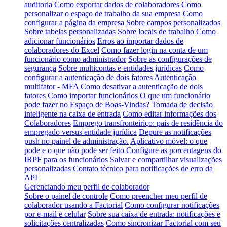
auditoria
Como exportar dados de colaboradores
Como
personalizar o espaço de trabalho da sua empresa
Como
configurar a página da empresa
Sobre campos personalizados
Sobre tabelas personalizadas
Sobre locais de trabalho
Como
adicionar funcionários
Erros ao importar dados de
colaboradores do Excel
Como fazer login na conta de um
funcionário como administrador
Sobre as configurações de
segurança
Sobre multicontas e entidades jurídicas
Como
configurar a autenticação de dois fatores
Autenticação
multifator - MFA
Como desativar a autenticação de dois
fatores
Como importar funcionários
O que um funcionário
pode fazer no Espaço de Boas-Vindas?
Tomada de decisão
inteligente na caixa de entrada
Como editar informações dos
Colaboradores
Emprego transfronteiriço: país de residência do
empregado versus entidade jurídica
Depure as notificações
push no painel de administração.
Aplicativo móvel: o que
pode e o que não pode ser feito
Configure as porcentagens do
IRPF para os funcionários
Salvar e compartilhar visualizações
personalizadas
Contato técnico para notificações de erro da
API
Gerenciando meu perfil de colaborador
Sobre o painel de controle
Como preencher meu perfil de
colaborador usando a Factorial
Como configurar notificações
por e-mail e celular
Sobre sua caixa de entrada: notificações e
solicitações centralizadas
Como sincronizar Factorial com seu