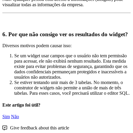
visualizar
todas
as
informa
ç
õ
es
da
empresa
.
6
.
Por
que
n
ã
o
consigo
ver
os
resultados
do
widget
?
Diversos
motivos
podem
causar
isso
:
Se
um
widget
usar
campos
que
o
usu
á
rio
n
ã
o
tem
permiss
ã
o
para
acessar
,
ele
n
ã
o
exibir
á
nenhum
resultado
.
Esta
medida
existe
para
evitar
problemas
de
seguran
ç
a
,
garantindo
que
os
dados
confidenciais
permane
ç
am
protegidos
e
inacess
í
veis
a
usu
á
rios
n
ã
o
autorizados
.
Se
estiver
tentando
unir
mais
de
3
tabelas
.
No
momento
,
o
construtor
de
widgets
n
ã
o
permite
a
uni
ã
o
de
mais
de
tr
ê
s
tabelas
.
Para
esses
casos
,
voc
ê
precisar
á
utilizar
o
editor
SQL
.
Este artigo foi útil?
Sim
Não
Give feedback about this article