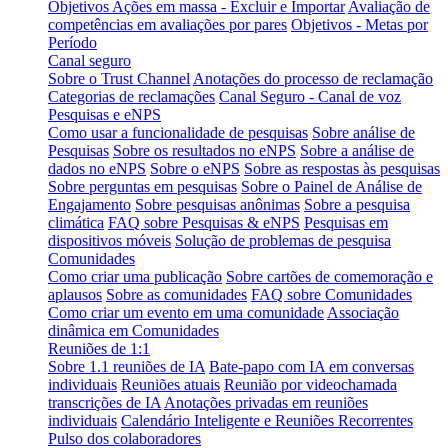
Objetivos Ações em massa - Excluir e Importar
Avaliação de
competências em avaliações por pares
Objetivos - Metas por
Período
Canal seguro
Sobre o Trust Channel
Anotações do processo de reclamação
Categorias de reclamações
Canal Seguro - Canal de voz
Pesquisas e eNPS
Como usar a funcionalidade de pesquisas
Sobre análise de
Pesquisas
Sobre os resultados no eNPS
Sobre a análise de
dados no eNPS
Sobre o eNPS
Sobre as respostas às pesquisas
Sobre perguntas em pesquisas
Sobre o Painel de Análise de
Engajamento
Sobre pesquisas anônimas
Sobre a pesquisa
climática
FAQ sobre Pesquisas & eNPS
Pesquisas em
dispositivos móveis
Solução de problemas de pesquisa
Comunidades
Como criar uma publicação
Sobre cartões de comemoração e
aplausos
Sobre as comunidades
FAQ sobre Comunidades
Como criar um evento em uma comunidade
Associação
dinâmica em Comunidades
Reuniões de 1:1
Sobre 1.1 reuniões de IA
Bate-papo com IA em conversas
individuais
Reuniões atuais
Reunião por videochamada
transcrições de IA
Anotações privadas em reuniões
individuais
Calendário Inteligente e Reuniões Recorrentes
Pulso dos colaboradores