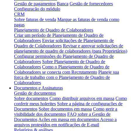
Gestão de pagamentos
Banca
Gestão de fornecedores
Configuração do módulo
CRM
Sobre faturas de venda
Marque as faturas de venda como
pagas
Planejamento de Quadro de Colaboradores
Criar um período de Planejamento de Quadro de
Colaboradores
Enviar solicitações de Planejamento de
Quadro de Colaboradores
Revisar e aprovar solicitações de
planejamento de quadro de colaboradores (para Proprietários)
Configurar permissões do Planejamento de Quadro de
Colaboradores
Sobre Planejamento de Quadro de
Colaboradores
Como o Planejamento de Quadro de
Colaboradores se conecta com Recrutamento
Planeje sua
força de trabalho com o Planejamento de Quadro de
Colaboradores
Documentos e Assinaturas
Gestão de documentos
Sobre documentos
Como distribuir arquivos em massa
Como
conferir meus holerites
Sobre a página de configurações de
Documentos
Sobre documentos em massa
Como gerir a
visibilidade dos documentos
FAQ sobre a Gestão de
Documentos
Ações em massa em documentos
Acesso a
arquivos protegidos em notificações de E-mail
Relatórios & análises