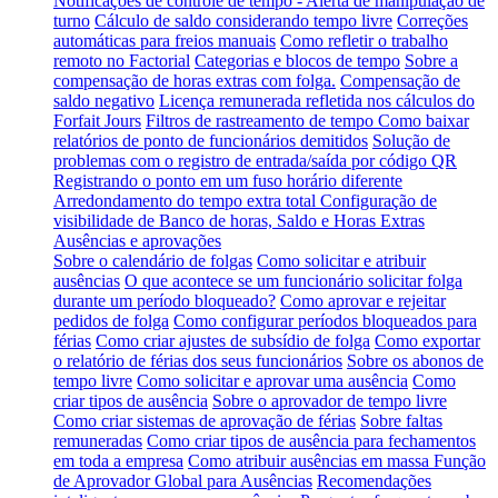
Notificações de controle de tempo - Alerta de manipulação de
turno
Cálculo de saldo considerando tempo livre
Correções
automáticas para freios manuais
Como refletir o trabalho
remoto no Factorial
Categorias e blocos de tempo
Sobre a
compensação de horas extras com folga.
Compensação de
saldo negativo
Licença remunerada refletida nos cálculos do
Forfait Jours
Filtros de rastreamento de tempo
Como baixar
relatórios de ponto de funcionários demitidos
Solução de
problemas com o registro de entrada/saída por código QR
Registrando o ponto em um fuso horário diferente
Arredondamento do tempo extra total
Configuração de
visibilidade de Banco de horas, Saldo e Horas Extras
Ausências e aprovações
Sobre o calendário de folgas
Como solicitar e atribuir
ausências
O que acontece se um funcionário solicitar folga
durante um período bloqueado?
Como aprovar e rejeitar
pedidos de folga
Como configurar períodos bloqueados para
férias
Como criar ajustes de subsídio de folga
Como exportar
o relatório de férias dos seus funcionários
Sobre os abonos de
tempo livre
Como solicitar e aprovar uma ausência
Como
criar tipos de ausência
Sobre o aprovador de tempo livre
Como criar sistemas de aprovação de férias
Sobre faltas
remuneradas
Como criar tipos de ausência para fechamentos
em toda a empresa
Como atribuir ausências em massa
Função
de Aprovador Global para Ausências
Recomendações