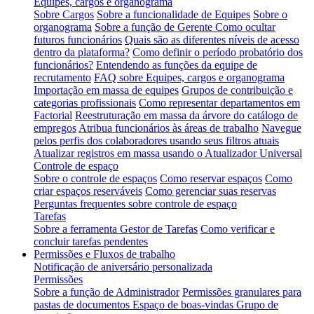
Equipes, cargos e organograma
Sobre Cargos
Sobre a funcionalidade de Equipes
Sobre o
organograma
Sobre a função de Gerente
Como ocultar
futuros funcionários
Quais são as diferentes níveis de acesso
dentro da plataforma?
Como definir o período probatório dos
funcionários?
Entendendo as funções da equipe de
recrutamento
FAQ sobre Equipes, cargos e organograma
Importação em massa de equipes
Grupos de contribuição e
categorias profissionais
Como representar departamentos em
Factorial
Reestruturação em massa da árvore do catálogo de
empregos
Atribua funcionários às áreas de trabalho
Navegue
pelos perfis dos colaboradores usando seus filtros atuais
Atualizar registros em massa usando o Atualizador Universal
Controle de espaço
Sobre o controle de espaços
Como reservar espaços
Como
criar espaços reserváveis
Como gerenciar suas reservas
Perguntas frequentes sobre controle de espaço
Tarefas
Sobre a ferramenta Gestor de Tarefas
Como verificar e
concluir tarefas pendentes
Permissões e Fluxos de trabalho
Notificação de aniversário personalizada
Permissões
Sobre a função de Administrador
Permissões granulares para
pastas de documentos
Espaço de boas-vindas Grupo de