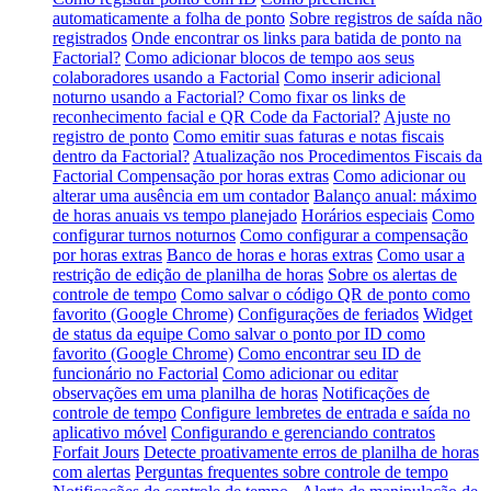
automaticamente a folha de ponto
Sobre registros de saída não
registrados
Onde encontrar os links para batida de ponto na
Factorial?
Como adicionar blocos de tempo aos seus
colaboradores usando a Factorial
Como inserir adicional
noturno usando a Factorial?
Como fixar os links de
reconhecimento facial e QR Code da Factorial?
Ajuste no
registro de ponto
Como emitir suas faturas e notas fiscais
dentro da Factorial?
Atualização nos Procedimentos Fiscais da
Factorial
Compensação por horas extras
Como adicionar ou
alterar uma ausência em um contador
Balanço anual: máximo
de horas anuais vs tempo planejado
Horários especiais
Como
configurar turnos noturnos
Como configurar a compensação
por horas extras
Banco de horas e horas extras
Como usar a
restrição de edição de planilha de horas
Sobre os alertas de
controle de tempo
Como salvar o código QR de ponto como
favorito (Google Chrome)
Configurações de feriados
Widget
de status da equipe
Como salvar o ponto por ID como
favorito (Google Chrome)
Como encontrar seu ID de
funcionário no Factorial
Como adicionar ou editar
observações em uma planilha de horas
Notificações de
controle de tempo
Configure lembretes de entrada e saída no
aplicativo móvel
Configurando e gerenciando contratos
Forfait Jours
Detecte proativamente erros de planilha de horas
com alertas
Perguntas frequentes sobre controle de tempo