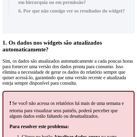
em hierarquia ou em permissão?
6. Por que não consigo ver os resultados do widget?
1
.
Os
dados
nos
widgets
s
ã
o
atualizados
automaticamente
?
Sim
,
os
dados
s
ã
o
atualizados
automaticamente
a
cada
poucas
horas
para
fornecer
uma
vers
ã
o
dos
dados
pronta
para
consumo
.
Isso
elimina
a
necessidade
de
gerar
os
dados
do
relat
ó
rio
sempre
que
quiser
acess
á
-
lo
,
garantindo
que
uma
vers
ã
o
recente
e
atualizada
esteja
sempre
dispon
í
vel
para
consulta
.
❗
Se
voc
ê
n
ã
o
acessa
os
relat
ó
rios
h
á
mais
de
uma
semana
e
retorna
para
visualizar
seus
pain
é
is
,
poder
á
perceber
que
alguns
dados
est
ã
o
faltando
ou
desatualizados
.
Para
resolver
este
problema
:
Clique
no
bot
ã
o
Atualizar
dados
agora
na
parte