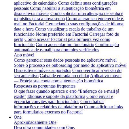
aplicativo de calendário
Como definir suas configurações
pessoais
Como habilitar a autenticação biométrica em
dispositivos móveis
Como solicitar uma alteração de senha e
requisitos para a nova senha
Como alterar seu endereço de e-
mail no Factorial
Gerenciando suas configurações de idioma,
data e hora
Como visualizar a escala de trabalho de um
funcionário
Nome preferido em Factorial
Carregar foto de
perfil
Como acessar Factorial pela primeira vez como
funcionário
Como aposentar um funcionário
Confirmação
automática de e-mail para domínios verificados
App móvel
Como gerenciar seus dados pessoais no aplicativo móvel
Sobre o processo de onboarding por meio do aplicativo móvel
Dispositivos móveis suportados
Como verificar a versão do
seu aplicativo
Caixa de entrada no celular
Aplicativo móvel
— Proteja sua conta com autenticação biométrica
Respostas às perguntas frequentes
O que fazer quando aparece o erro “Endereço de e-mail já
existe”
Idiomas e suporte da plataforma
Como enviar e
gerenciar convites para funcionários
Como baixar
informações e relatórios da plataforma
Como adicionar links
para formulários externos no Factorial
One
Aproximadamente One
Descubra comunidades com One.