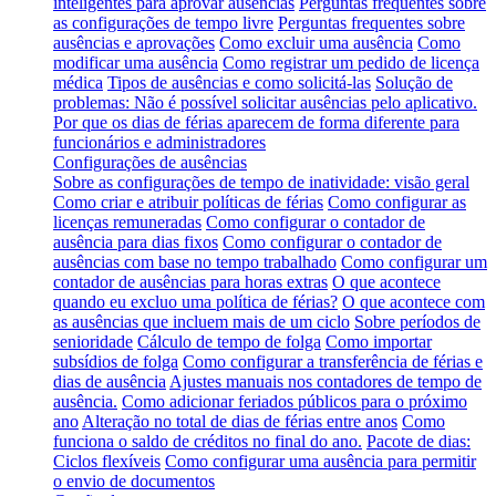
inteligentes para aprovar ausências
Perguntas frequentes sobre
as configurações de tempo livre
Perguntas frequentes sobre
ausências e aprovações
Como excluir uma ausência
Como
modificar uma ausência
Como registrar um pedido de licença
médica
Tipos de ausências e como solicitá-las
Solução de
problemas: Não é possível solicitar ausências pelo aplicativo.
Por que os dias de férias aparecem de forma diferente para
funcionários e administradores
Configurações de ausências
Sobre as configurações de tempo de inatividade: visão geral
Como criar e atribuir políticas de férias
Como configurar as
licenças remuneradas
Como configurar o contador de
ausência para dias fixos
Como configurar o contador de
ausências com base no tempo trabalhado
Como configurar um
contador de ausências para horas extras
O que acontece
quando eu excluo uma política de férias?
O que acontece com
as ausências que incluem mais de um ciclo
Sobre períodos de
senioridade
Cálculo de tempo de folga
Como importar
subsídios de folga
Como configurar a transferência de férias e
dias de ausência
Ajustes manuais nos contadores de tempo de
ausência.
Como adicionar feriados públicos para o próximo
ano
Alteração no total de dias de férias entre anos
Como
funciona o saldo de créditos no final do ano.
Pacote de dias:
Ciclos flexíveis
Como configurar uma ausência para permitir
o envio de documentos