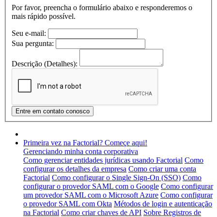
Por favor, preencha o formulário abaixo e responderemos o
mais rápido possível.
Seu e-mail:
Sua pergunta:
Descrição (Detalhes):
Primeira vez na Factorial? Começe aqui!
Gerenciando minha conta corporativa
Como gerenciar entidades jurídicas usando Factorial
Como
configurar os detalhes da empresa
Como criar uma conta
Factorial
Como configurar o Single Sign-On (SSO)
Como
configurar o provedor SAML com o Google
Como configurar
um provedor SAML com o Microsoft Azure
Como configurar
o provedor SAML com Okta
Métodos de login e autenticação
na Factorial
Como criar chaves de API
Sobre Registros de