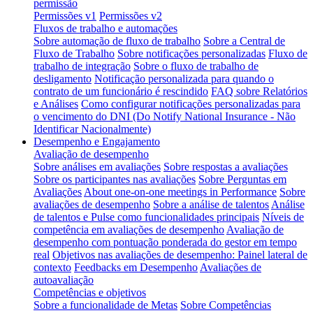
permissão
Permissões v1
Permissões v2
Fluxos de trabalho e automações
Sobre automação de fluxo de trabalho
Sobre a Central de
Fluxo de Trabalho
Sobre notificações personalizadas
Fluxo de
trabalho de integração
Sobre o fluxo de trabalho de
desligamento
Notificação personalizada para quando o
contrato de um funcionário é rescindido
FAQ sobre Relatórios
e Análises
Como configurar notificações personalizadas para
o vencimento do DNI (Do Notify National Insurance - Não
Identificar Nacionalmente)
Desempenho e Engajamento
Avaliação de desempenho
Sobre análises em avaliações
Sobre respostas a avaliações
Sobre os participantes nas avaliações
Sobre Perguntas em
Avaliações
About one-on-one meetings in Performance
Sobre
avaliações de desempenho
Sobre a análise de talentos
Análise
de talentos e Pulse como funcionalidades principais
Níveis de
competência em avaliações de desempenho
Avaliação de
desempenho com pontuação ponderada do gestor em tempo
real
Objetivos nas avaliações de desempenho: Painel lateral de
contexto
Feedbacks em Desempenho
Avaliações de
autoavaliação
Competências e objetivos
Sobre a funcionalidade de Metas
Sobre Competências