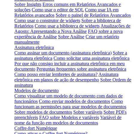
Sobre Insights
Erros comuns em Relatórios Avançados e
soluções
Como usar o editor de SQL
Como usar IA em
Relatórios avançados
Sobre o painel de Relatórios Avançados
Como usar o construtor de widgets
Sobre a biblioteca de
Relatórios
Como usar a biblioteca de widgets
Atualizações de
Agosto: Apresentando a Nova Análise
FAQ sobre a nova
experiência de Análise
Sobre Análise
Criar um relatório
manualmente
Assinatura eletrônica
Como assinar um documento (assinatura eletrônica)
Sobre a
assinatura eletrônica
Como solicitar uma assinatura eletrônica
Por que não consigo incluir a assinatura eletrônica em meu
documento
Perguntas frequentes sobre assinatura eletrônica
Como posso enviar lembretes de assinatura?
Assinatura
eletrônica em planos de ação de desempenho
Sobre Ordem de
assinatura
Modelos de documento
Como visualizar um modelo de documento com dados de
funcionários
Como enviar modelos de documentos
Como
funcionam as permissões para usar modelos de documentos
Sobre modelos de documentos
Sobre variáveis
Sobre PDFs
preenchíveis
FAQ sobre Modelos e variáveis
Variável de
nome da função em modelos de documentos
Coffre-fort Numérique
Como ativar o Coffre-fort Numérique?