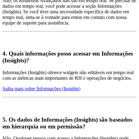
N
ã
o
,
os
Relat
ó
rios
Avan
ç
ados
n
ã
o
s
ã
o
em
tempo
real
.
Se
precisar
de
dados
em
tempo
real
,
voc
ê
pode
acessar
a
se
ç
ã
o
Informa
ç
õ
es
(
Insights
)
.
Se
voc
ê
tiver
uma
necessidade
espec
í
fica
de
dados
em
tempo
real
,
sinta
-
se
à
vontade
para
entrar
em
contato
com
nossa
equipe
de
suporte
para
assist
ê
ncia
.
4
.
Quais
informa
ç
õ
es
posso
acessar
em
Informa
ç
õ
es
(
Insights
)
?
Informa
ç
õ
es
(
Insights
)
oferece
widgets
n
ã
o
edit
á
veis
em
tempo
real
com
as
m
é
tricas
mais
importantes
de
RH
e
opera
ç
õ
es
de
neg
ó
cios
.
Saiba
mais
sobre
Informa
ç
õ
es
(
Insights
)
5
.
Os
dados
de
Informa
ç
õ
es
(
Insights
)
s
ã
o
baseados
em
hierarquia
ou
em
permiss
ã
o
?
N
ã
o
.
Qualquer
pessoa
com
acesso
a
Informa
ç
õ
es
(
Insights
)
pode