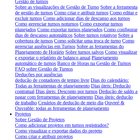
Gestão de turnos
Sobre as visualizações de Gestão de Turno
Sobre a ferramenta
de gestão de turnos
Como criar e atribuir turnos
Como editar e
excluir turnos
Como adicionar dias de descanso aos turnos
Como gerenciar turnos noturnos
Como exportar turnos
planejados
Como exportar turnos planejados
Como configurar
dias de descanso automáticos
Sobre turnos rotativos
Sobre a
cobertura de turnos
Como solicitar uma troca de turno
Como
gerenciar ausências em Turnos
Sobre as ferramentas do
Planejamento de Horário
Sobre turnos salvos
Como visualizar
e exportar o relatório de balanço anual
Planejamento
automático de turnos
Banco de Horas na Gestão de Turnos
FAQ sobre Gestão de Turnos
Deduções por ausências
dedução de contadores de tempo livre
Dias do calendário:
Todas as ferramentas de planejamento
Dias úteis: Dedução
contratual
Dias úteis: Desconto por turnos
Dedução de saldo a
pagar com ferramentas de planejamento
Dias úteis: dedução
de trabalho
Cenários de dedução de meio dia
Ouvreé &
Ouvrable: todas as ferramentas de planejamento
Projetos
Sobre Gestão de Projetos
Como adicionar projetos em turnos registrados?
Como visualizar e exportar dados do projeto
Como criar e atribuir projetos