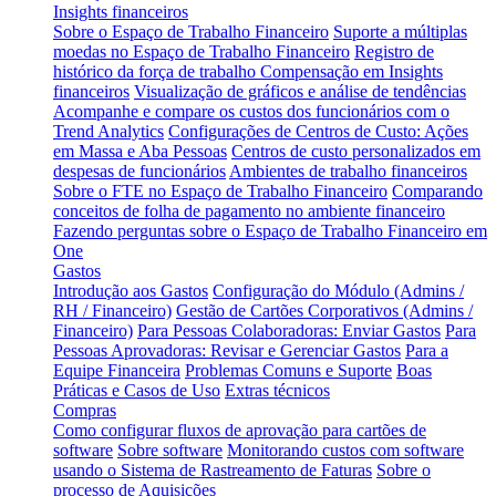
Insights financeiros
Sobre o Espaço de Trabalho Financeiro
Suporte a múltiplas
moedas no Espaço de Trabalho Financeiro
Registro de
histórico da força de trabalho
Compensação em Insights
financeiros
Visualização de gráficos e análise de tendências
Acompanhe e compare os custos dos funcionários com o
Trend Analytics
Configurações de Centros de Custo: Ações
em Massa e Aba Pessoas
Centros de custo personalizados em
despesas de funcionários
Ambientes de trabalho financeiros
Sobre o FTE no Espaço de Trabalho Financeiro
Comparando
conceitos de folha de pagamento no ambiente financeiro
Fazendo perguntas sobre o Espaço de Trabalho Financeiro em
One
Gastos
Introdução aos Gastos
Configuração do Módulo (Admins /
RH / Financeiro)
Gestão de Cartões Corporativos (Admins /
Financeiro)
Para Pessoas Colaboradoras: Enviar Gastos
Para
Pessoas Aprovadoras: Revisar e Gerenciar Gastos
Para a
Equipe Financeira
Problemas Comuns e Suporte
Boas
Práticas e Casos de Uso
Extras técnicos
Compras
Como configurar fluxos de aprovação para cartões de
software
Sobre software
Monitorando custos com software
usando o Sistema de Rastreamento de Faturas
Sobre o
processo de Aquisições