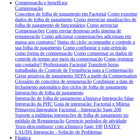
Compensação e benefícios
Compensação
Conceitos de folha de pagamento em Factorial
Como exportar
dados de folha de pagamento
Como gerenciar atualizações de
folha de pagamento de funcionários
Como gerenciar
Compensações
Como enviar despesas pelo sistema de
remuneração
Como adicionar compensações adicionais em
massa aos contratos?
Status do ciclo: acompanhe e controle a
sua folha de pagamento
Como configurar o vale-refeição
como forma de compensação
Como compensar os dados de
controle de tempo por meio da compensação
Como registrar
um contador?
Profissionais Factorial
Transferir horas
trabalhadas do Controle de Frequência para a Compensação
Gerar arquivos de pagamento SEPA a partir da Compensation
Glossário de conceitos de remuneração
Configurar a data de
fechamento automático dos ciclos de folha de pagamento
Integrações de folha de pagamento
Integração de folha de pagamento a3innuva
Integração Silae
Integração da PHC
Guia de integração: Factorial x Milena
Primavera Integration
Factorial – Integração Sage 200
Suporte a múltiplas integrações de folha de pagamento no
módulo de Remuneração
Gerencie períodos de atividade
'fixos-descontínuos' com a3innuva
Sage 100
DATEV
LAUDS Integração - Solução de Problemas
Finança