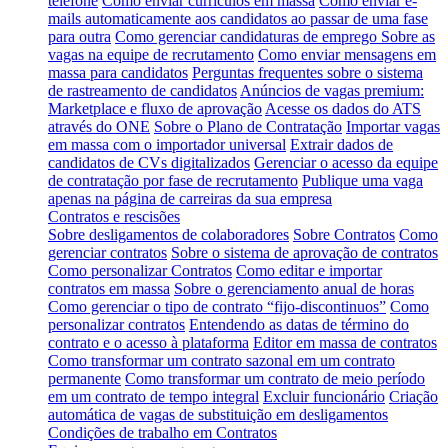
telefone
Como enviar currículos em massa
Como enviar e-
mails automaticamente aos candidatos ao passar de uma fase
para outra
Como gerenciar candidaturas de emprego
Sobre as
vagas na equipe de recrutamento
Como enviar mensagens em
massa para candidatos
Perguntas frequentes sobre o sistema
de rastreamento de candidatos
Anúncios de vagas premium:
Marketplace e fluxo de aprovação
Acesse os dados do ATS
através do ONE
Sobre o Plano de Contratação
Importar vagas
em massa com o importador universal
Extrair dados de
candidatos de CVs digitalizados
Gerenciar o acesso da equipe
de contratação por fase de recrutamento
Publique uma vaga
apenas na página de carreiras da sua empresa
Contratos e rescisões
Sobre desligamentos de colaboradores
Sobre Contratos
Como
gerenciar contratos
Sobre o sistema de aprovação de contratos
Como personalizar Contratos
Como editar e importar
contratos em massa
Sobre o gerenciamento anual de horas
Como gerenciar o tipo de contrato “fijo-discontinuos”
Como
personalizar contratos
Entendendo as datas de término do
contrato e o acesso à plataforma
Editor em massa de contratos
Como transformar um contrato sazonal em um contrato
permanente
Como transformar um contrato de meio período
em um contrato de tempo integral
Excluir funcionário
Criação
automática de vagas de substituição em desligamentos
Condições de trabalho em Contratos