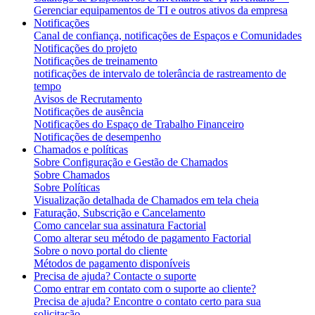
Gerenciar equipamentos de TI e outros ativos da empresa
Notificações
Canal de confiança, notificações de Espaços e Comunidades
Notificações do projeto
Notificações de treinamento
notificações de intervalo de tolerância de rastreamento de
tempo
Avisos de Recrutamento
Notificações de ausência
Notificações do Espaço de Trabalho Financeiro
Notificações de desempenho
Chamados e políticas
Sobre Configuração e Gestão de Chamados
Sobre Chamados
Sobre Políticas
Visualização detalhada de Chamados em tela cheia
Faturação, Subscrição e Cancelamento
Como cancelar sua assinatura Factorial
Como alterar seu método de pagamento Factorial
Sobre o novo portal do cliente
Métodos de pagamento disponíveis
Precisa de ajuda? Contacte o suporte
Como entrar em contato com o suporte ao cliente?
Precisa de ajuda? Encontre o contato certo para sua
solicitação.