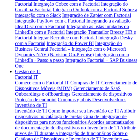
Factorial
Integração Cobee com a Factorial
Integração do
Gmail na Factorial
Integrar o Outlook com a Factorial
Sobre a
integração com o Slack
Integração de Zapier com Factorial
Integração Payflow com a Factorial
Integrando a avaliação
IdealDisc com a Factorial
Integrando as listas limitadas do
LinkedIn com a Factorial
Integração Teamtailor
Breezy HR e
Factorial
Integrar Recruitee com Factorial
Integração Desky
com a Factorial
Integração do Power BI
Integração do
Business Central
Factorial – Integração com o Microsoft
Dynamics NAV (Navision On-Premise)
Integração com o
LinkedIn - Passo a passo
Integração Factorial – SAP Business
One
Gestão de TI
Factorial IT
Comece com o Factorial IT
Compras de IT
Gerenciamento de
Dispositivos Móveis (MDM)
Gerenciamento de SaaS
Onboardings e offboardings
Gerenciamento de dispositivos
Proteção de endpoint
Compras globais
Desenvolvedores
Inventário de TI
Inventário de TI
Como importar seu inventário de TI
Atribuir
dispositivos no catálogo de tarefas
Guia de integração de
dispositivos para novos funcionários
Acordos automatizados
de documentação de dispositivos no Inventário de TI
Atribuir
ativos de TI durante a integração de funcionários
Sobre o
Catálogo de Dispositivos e Inventário de TI
Inventário —