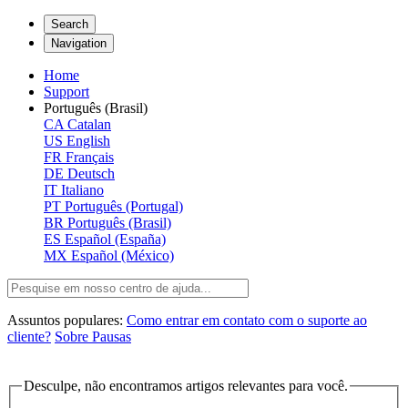
Search
Navigation
Home
Support
Português (Brasil)
CA
Catalan
US
English
FR
Français
DE
Deutsch
IT
Italiano
PT
Português (Portugal)
BR
Português (Brasil)
ES
Español (España)
MX
Español (México)
Assuntos populares:
Como entrar em contato com o suporte ao
cliente?
Sobre Pausas
Desculpe, não encontramos artigos relevantes para você.