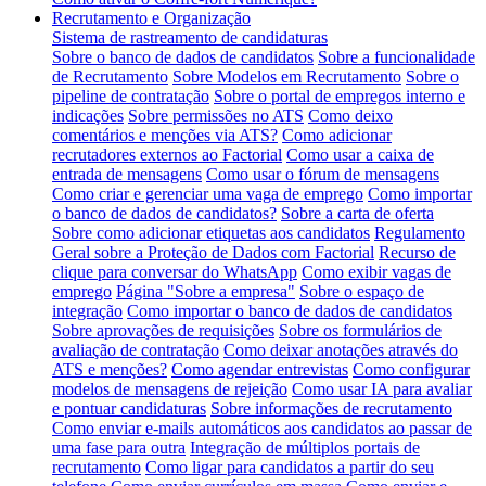
Recrutamento e Organização
Sistema de rastreamento de candidaturas
Sobre o banco de dados de candidatos
Sobre a funcionalidade
de Recrutamento
Sobre Modelos em Recrutamento
Sobre o
pipeline de contratação
Sobre o portal de empregos interno e
indicações
Sobre permissões no ATS
Como deixo
comentários e menções via ATS?
Como adicionar
recrutadores externos ao Factorial
Como usar a caixa de
entrada de mensagens
Como usar o fórum de mensagens
Como criar e gerenciar uma vaga de emprego
Como importar
o banco de dados de candidatos?
Sobre a carta de oferta
Sobre como adicionar etiquetas aos candidatos
Regulamento
Geral sobre a Proteção de Dados com Factorial
Recurso de
clique para conversar do WhatsApp
Como exibir vagas de
emprego
Página "Sobre a empresa"
Sobre o espaço de
integração
Como importar o banco de dados de candidatos
Sobre aprovações de requisições
Sobre os formulários de
avaliação de contratação
Como deixar anotações através do
ATS e menções?
Como agendar entrevistas
Como configurar
modelos de mensagens de rejeição
Como usar IA para avaliar
e pontuar candidaturas
Sobre informações de recrutamento
Como enviar e-mails automáticos aos candidatos ao passar de
uma fase para outra
Integração de múltiplos portais de
recrutamento
Como ligar para candidatos a partir do seu