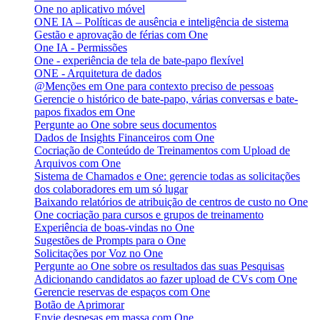
One no aplicativo móvel
ONE IA – Políticas de ausência e inteligência de sistema
Gestão e aprovação de férias com One
One IA - Permissões
One - experiência de tela de bate-papo flexível
ONE - Arquitetura de dados
@Menções em One para contexto preciso de pessoas
Gerencie o histórico de bate-papo, várias conversas e bate-
papos fixados em One
Pergunte ao One sobre seus documentos
Dados de Insights Financeiros com One
Cocriação de Conteúdo de Treinamentos com Upload de
Arquivos com One
Sistema de Chamados e One: gerencie todas as solicitações
dos colaboradores em um só lugar
Baixando relatórios de atribuição de centros de custo no One
One cocriação para cursos e grupos de treinamento
Experiência de boas-vindas no One
Sugestões de Prompts para o One
Solicitações por Voz no One
Pergunte ao One sobre os resultados das suas Pesquisas
Adicionando candidatos ao fazer upload de CVs com One
Gerencie reservas de espaços com One
Botão de Aprimorar
Envie despesas em massa com One