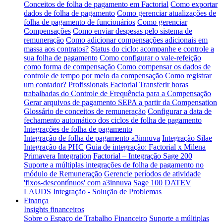
Conceitos de folha de pagamento em Factorial
Como exportar
dados de folha de pagamento
Como gerenciar atualizações de
folha de pagamento de funcionários
Como gerenciar
Compensações
Como enviar despesas pelo sistema de
remuneração
Como adicionar compensações adicionais em
massa aos contratos?
Status do ciclo: acompanhe e controle a
sua folha de pagamento
Como configurar o vale-refeição
como forma de compensação
Como compensar os dados de
controle de tempo por meio da compensação
Como registrar
um contador?
Profissionais Factorial
Transferir horas
trabalhadas do Controle de Frequência para a Compensação
Gerar arquivos de pagamento SEPA a partir da Compensation
Glossário de conceitos de remuneração
Configurar a data de
fechamento automático dos ciclos de folha de pagamento
Integrações de folha de pagamento
Integração de folha de pagamento a3innuva
Integração Silae
Integração da PHC
Guia de integração: Factorial x Milena
Primavera Integration
Factorial – Integração Sage 200
Suporte a múltiplas integrações de folha de pagamento no
módulo de Remuneração
Gerencie períodos de atividade
'fixos-descontínuos' com a3innuva
Sage 100
DATEV
LAUDS Integração - Solução de Problemas
Finança
Insights financeiros
Sobre o Espaço de Trabalho Financeiro
Suporte a múltiplas