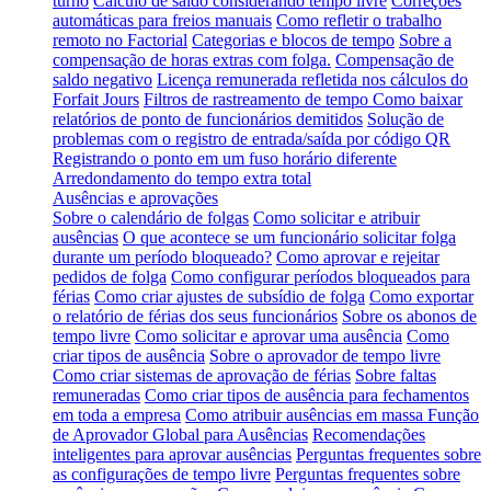
turno
Cálculo de saldo considerando tempo livre
Correções
automáticas para freios manuais
Como refletir o trabalho
remoto no Factorial
Categorias e blocos de tempo
Sobre a
compensação de horas extras com folga.
Compensação de
saldo negativo
Licença remunerada refletida nos cálculos do
Forfait Jours
Filtros de rastreamento de tempo
Como baixar
relatórios de ponto de funcionários demitidos
Solução de
problemas com o registro de entrada/saída por código QR
Registrando o ponto em um fuso horário diferente
Arredondamento do tempo extra total
Ausências e aprovações
Sobre o calendário de folgas
Como solicitar e atribuir
ausências
O que acontece se um funcionário solicitar folga
durante um período bloqueado?
Como aprovar e rejeitar
pedidos de folga
Como configurar períodos bloqueados para
férias
Como criar ajustes de subsídio de folga
Como exportar
o relatório de férias dos seus funcionários
Sobre os abonos de
tempo livre
Como solicitar e aprovar uma ausência
Como
criar tipos de ausência
Sobre o aprovador de tempo livre
Como criar sistemas de aprovação de férias
Sobre faltas
remuneradas
Como criar tipos de ausência para fechamentos
em toda a empresa
Como atribuir ausências em massa
Função
de Aprovador Global para Ausências
Recomendações
inteligentes para aprovar ausências
Perguntas frequentes sobre
as configurações de tempo livre
Perguntas frequentes sobre