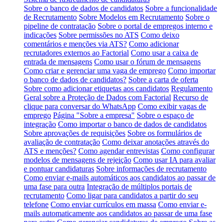
Sobre o banco de dados de candidatos
Sobre a funcionalidade
de Recrutamento
Sobre Modelos em Recrutamento
Sobre o
pipeline de contratação
Sobre o portal de empregos interno e
indicações
Sobre permissões no ATS
Como deixo
comentários e menções via ATS?
Como adicionar
recrutadores externos ao Factorial
Como usar a caixa de
entrada de mensagens
Como usar o fórum de mensagens
Como criar e gerenciar uma vaga de emprego
Como importar
o banco de dados de candidatos?
Sobre a carta de oferta
Sobre como adicionar etiquetas aos candidatos
Regulamento
Geral sobre a Proteção de Dados com Factorial
Recurso de
clique para conversar do WhatsApp
Como exibir vagas de
emprego
Página "Sobre a empresa"
Sobre o espaço de
integração
Como importar o banco de dados de candidatos
Sobre aprovações de requisições
Sobre os formulários de
avaliação de contratação
Como deixar anotações através do
ATS e menções?
Como agendar entrevistas
Como configurar
modelos de mensagens de rejeição
Como usar IA para avaliar
e pontuar candidaturas
Sobre informações de recrutamento
Como enviar e-mails automáticos aos candidatos ao passar de
uma fase para outra
Integração de múltiplos portais de
recrutamento
Como ligar para candidatos a partir do seu
telefone
Como enviar currículos em massa
Como enviar e-
mails automaticamente aos candidatos ao passar de uma fase