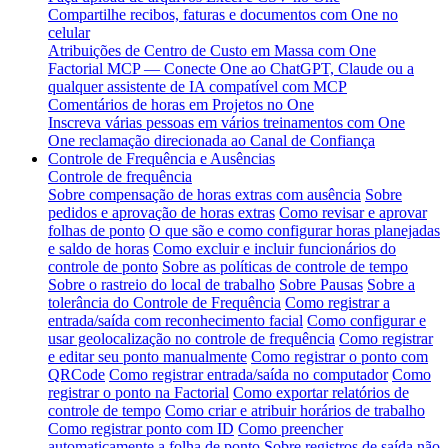
Compartilhe recibos, faturas e documentos com One no
celular
Atribuições de Centro de Custo em Massa com One
Factorial MCP — Conecte One ao ChatGPT, Claude ou a
qualquer assistente de IA compatível com MCP
Comentários de horas em Projetos no One
Inscreva várias pessoas em vários treinamentos com One
One reclamação direcionada ao Canal de Confiança
Controle de Frequência e Ausências
Controle de frequência
Sobre compensação de horas extras com ausência
Sobre
pedidos e aprovação de horas extras
Como revisar e aprovar
folhas de ponto
O que são e como configurar horas planejadas
e saldo de horas
Como excluir e incluir funcionários do
controle de ponto
Sobre as políticas de controle de tempo
Sobre o rastreio do local de trabalho
Sobre Pausas
Sobre a
tolerância do Controle de Frequência
Como registrar a
entrada/saída com reconhecimento facial
Como configurar e
usar geolocalização no controle de frequência
Como registrar
e editar seu ponto manualmente
Como registrar o ponto com
QRCode
Como registrar entrada/saída no computador
Como
registrar o ponto na Factorial
Como exportar relatórios de
controle de tempo
Como criar e atribuir horários de trabalho
Como registrar ponto com ID
Como preencher
automaticamente a folha de ponto
Sobre registros de saída não