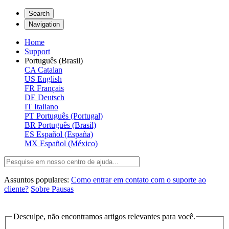
Search
Navigation
Home
Support
Português (Brasil)
CA
Catalan
US
English
FR
Français
DE
Deutsch
IT
Italiano
PT
Português (Portugal)
BR
Português (Brasil)
ES
Español (España)
MX
Español (México)
Assuntos populares:
Como entrar em contato com o suporte ao
cliente?
Sobre Pausas
Desculpe, não encontramos artigos relevantes para você.