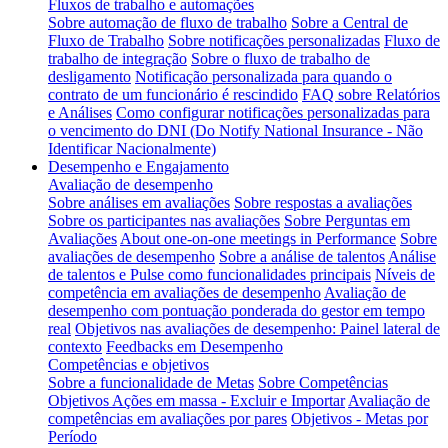
Fluxos de trabalho e automações
Sobre automação de fluxo de trabalho
Sobre a Central de
Fluxo de Trabalho
Sobre notificações personalizadas
Fluxo de
trabalho de integração
Sobre o fluxo de trabalho de
desligamento
Notificação personalizada para quando o
contrato de um funcionário é rescindido
FAQ sobre Relatórios
e Análises
Como configurar notificações personalizadas para
o vencimento do DNI (Do Notify National Insurance - Não
Identificar Nacionalmente)
Desempenho e Engajamento
Avaliação de desempenho
Sobre análises em avaliações
Sobre respostas a avaliações
Sobre os participantes nas avaliações
Sobre Perguntas em
Avaliações
About one-on-one meetings in Performance
Sobre
avaliações de desempenho
Sobre a análise de talentos
Análise
de talentos e Pulse como funcionalidades principais
Níveis de
competência em avaliações de desempenho
Avaliação de
desempenho com pontuação ponderada do gestor em tempo
real
Objetivos nas avaliações de desempenho: Painel lateral de
contexto
Feedbacks em Desempenho
Competências e objetivos
Sobre a funcionalidade de Metas
Sobre Competências
Objetivos Ações em massa - Excluir e Importar
Avaliação de
competências em avaliações por pares
Objetivos - Metas por
Período