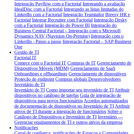
Integração Payflow com a Factorial
Integrando a avaliação
IdealDisc com a Factorial
Integrando as listas limitadas do
LinkedIn com a Factorial
Integração Teamtailor
Breezy HR e
Factorial
Integrar Recruitee com Factorial
Integração Desky
com a Factorial
Integração do Power BI
Integração do
Business Central
Factorial – Integração com o Microsoft
Dynamics NAV (Navision On-Premise)
Integração com o
LinkedIn - Passo a passo
Integração Factorial – SAP Business
One
Gestão de TI
Factorial IT
Comece com o Factorial IT
Compras de IT
Gerenciamento de
Dispositivos Móveis (MDM)
Gerenciamento de SaaS
Onboardings e offboardings
Gerenciamento de dispositivos
Proteção de endpoint
Compras globais
Desenvolvedores
Inventário de TI
Inventário de TI
Como importar seu inventário de TI
Atribuir
dispositivos no catálogo de tarefas
Guia de integração de
dispositivos para novos funcionários
Acordos automatizados
de documentação de dispositivos no Inventário de TI
Atribuir
ativos de TI durante a integração de funcionários
Sobre o
Catálogo de Dispositivos e Inventário de TI
Inventário —
Gerenciar equipamentos de TI e outros ativos da empresa
Notificações
Canal de confiança, notificações de Espaços e Comunidades