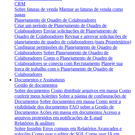
CRM
Sobre faturas de venda
Marque as faturas de venda como
pagas
Planejamento de Quadro de Colaboradores
Criar um período de Planejamento de Quadro de
Colaboradores
Enviar solicitações de Planejamento de
Quadro de Colaboradores
Revisar e aprovar solicitações de
planejamento de quadro de colaboradores (para Proprietários)
Configurar permissões do Planejamento de Quadro de
Colaboradores
Sobre Planejamento de Quadro de
Colaboradores
Como o Planejamento de Quadro de
Colaboradores se conecta com Recrutamento
Planeje sua
força de trabalho com o Planejamento de Quadro de
Colaboradores
Documentos e Assinaturas
Gestão de documentos
Sobre documentos
Como distribuir arquivos em massa
Como
conferir meus holerites
Sobre a página de configurações de
Documentos
Sobre documentos em massa
Como gerir a
visibilidade dos documentos
FAQ sobre a Gestão de
Documentos
Ações em massa em documentos
Acesso a
arquivos protegidos em notificações de E-mail
Relatórios & análises
Sobre Insights
Erros comuns em Relatórios Avançados e
soluções
Como usar o editor de SQL
Como usar IA em