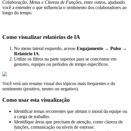
Colabora
ç
ã
o
,
Metas
e
Clareza
de
Fun
ç
õ
es
,
entre
outros
,
ajudando
voc
ê
a
entender
o
que
influencia
o
sentimento
dos
colaboradores
ao
longo
do
tempo
.
Como
visualizar
relat
ó
rios
de
IA
No
menu
lateral
esquerdo
,
acesse
Engajamento
→
Pulso
→
Relat
ó
rio
IA
.
Utilize
os
filtros
na
parte
superior
para
se
concentrar
em
gestores
,
equipes
ou
per
í
odos
de
tempo
espec
í
ficos
.
Voc
ê
ver
á
um
resumo
visual
dos
t
ó
picos
mais
frequentes
e
do
sentimento
(
positivo
,
neutro
ou
negativo
)
.
Como
usar
esta
visualiza
ç
ã
o
Identificar
temas
recorrentes
que
afetam
o
moral
da
equipe
ou
a
carga
de
trabalho
.
Identifique
á
reas
que
precisam
de
aten
ç
ã
o
,
como
clareza
de
fun
ç
õ
es
,
comunica
ç
ã
o
ou
n
í
veis
de
estresse
.