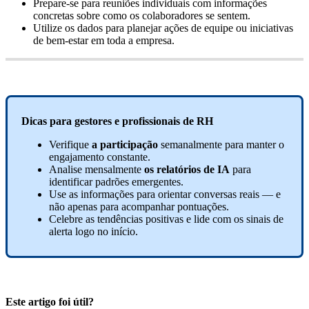
Prepare
-
se
para
reuni
õ
es
individuais
com
informa
ç
õ
es
concretas
sobre
como
os
colaboradores
se
sentem
.
Utilize
os
dados
para
planejar
a
ç
õ
es
de
equipe
ou
iniciativas
de
bem
-
estar
em
toda
a
empresa
.
Dicas
para
gestores
e
profissionais
de
RH
Verifique
a
participa
ç
ã
o
semanalmente
para
manter
o
engajamento
constante
.
Analise
mensalmente
os
relat
ó
rios
de
IA
para
identificar
padr
õ
es
emergentes
.
Use
as
informa
ç
õ
es
para
orientar
conversas
reais
—
e
n
ã
o
apenas
para
acompanhar
pontua
ç
õ
es
.
Celebre
as
tend
ê
ncias
positivas
e
lide
com
os
sinais
de
alerta
logo
no
in
í
cio
.
Este artigo foi útil?