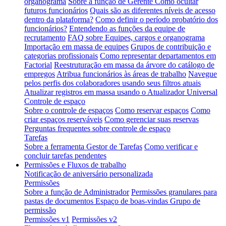
organograma
Sobre a função de Gerente
Como ocultar
futuros funcionários
Quais são as diferentes níveis de acesso
dentro da plataforma?
Como definir o período probatório dos
funcionários?
Entendendo as funções da equipe de
recrutamento
FAQ sobre Equipes, cargos e organograma
Importação em massa de equipes
Grupos de contribuição e
categorias profissionais
Como representar departamentos em
Factorial
Reestruturação em massa da árvore do catálogo de
empregos
Atribua funcionários às áreas de trabalho
Navegue
pelos perfis dos colaboradores usando seus filtros atuais
Atualizar registros em massa usando o Atualizador Universal
Controle de espaço
Sobre o controle de espaços
Como reservar espaços
Como
criar espaços reserváveis
Como gerenciar suas reservas
Perguntas frequentes sobre controle de espaço
Tarefas
Sobre a ferramenta Gestor de Tarefas
Como verificar e
concluir tarefas pendentes
Permissões e Fluxos de trabalho
Notificação de aniversário personalizada
Permissões
Sobre a função de Administrador
Permissões granulares para
pastas de documentos
Espaço de boas-vindas Grupo de
permissão
Permissões v1
Permissões v2