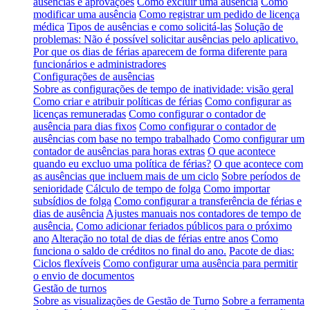
ausências e aprovações
Como excluir uma ausência
Como
modificar uma ausência
Como registrar um pedido de licença
médica
Tipos de ausências e como solicitá-las
Solução de
problemas: Não é possível solicitar ausências pelo aplicativo.
Por que os dias de férias aparecem de forma diferente para
funcionários e administradores
Configurações de ausências
Sobre as configurações de tempo de inatividade: visão geral
Como criar e atribuir políticas de férias
Como configurar as
licenças remuneradas
Como configurar o contador de
ausência para dias fixos
Como configurar o contador de
ausências com base no tempo trabalhado
Como configurar um
contador de ausências para horas extras
O que acontece
quando eu excluo uma política de férias?
O que acontece com
as ausências que incluem mais de um ciclo
Sobre períodos de
senioridade
Cálculo de tempo de folga
Como importar
subsídios de folga
Como configurar a transferência de férias e
dias de ausência
Ajustes manuais nos contadores de tempo de
ausência.
Como adicionar feriados públicos para o próximo
ano
Alteração no total de dias de férias entre anos
Como
funciona o saldo de créditos no final do ano.
Pacote de dias:
Ciclos flexíveis
Como configurar uma ausência para permitir
o envio de documentos
Gestão de turnos
Sobre as visualizações de Gestão de Turno
Sobre a ferramenta