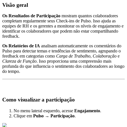
Vis
ã
o
geral
Os
Resultados
de
Participa
ç
ã
o
mostram
quantos
colaboradores
completam
regularmente
seus
Check
-
ins
de
Pulso
.
Isso
ajuda
as
equipes
de
RH
e
os
gerentes
a
monitorar
os
n
í
veis
de
engajamento
e
identificar
os
colaboradores
que
podem
n
ã
o
estar
compartilhando
feedback
.
Os
Relat
ó
rios
de
IA
analisam
automaticamente
os
coment
á
rios
do
Pulso
para
detectar
temas
e
tend
ê
ncias
de
sentimento
,
agrupando
o
feedback
em
categorias
como
Carga
de
Trabalho
,
Colabora
ç
ã
o
e
Clareza
de
Fun
ç
ã
o
.
Isso
proporciona
uma
compreens
ã
o
mais
profunda
do
que
influencia
o
sentimento
dos
colaboradores
ao
longo
do
tempo
.
Como
visualizar
a
participa
ç
ã
o
No
menu
lateral
esquerdo
,
acesse
Engajamento
.
Clique
em
Pulso
→
Participa
ç
ã
o
.