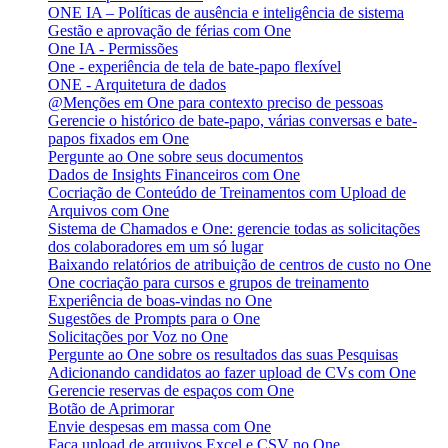
ONE IA – Políticas de ausência e inteligência de sistema
Gestão e aprovação de férias com One
One IA - Permissões
One - experiência de tela de bate-papo flexível
ONE - Arquitetura de dados
@Menções em One para contexto preciso de pessoas
Gerencie o histórico de bate-papo, várias conversas e bate-
papos fixados em One
Pergunte ao One sobre seus documentos
Dados de Insights Financeiros com One
Cocriação de Conteúdo de Treinamentos com Upload de
Arquivos com One
Sistema de Chamados e One: gerencie todas as solicitações
dos colaboradores em um só lugar
Baixando relatórios de atribuição de centros de custo no One
One cocriação para cursos e grupos de treinamento
Experiência de boas-vindas no One
Sugestões de Prompts para o One
Solicitações por Voz no One
Pergunte ao One sobre os resultados das suas Pesquisas
Adicionando candidatos ao fazer upload de CVs com One
Gerencie reservas de espaços com One
Botão de Aprimorar
Envie despesas em massa com One
Faça upload de arquivos Excel e CSV no One