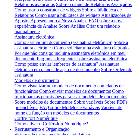
Relatórios avançados
Sobre o painel de Relatórios Avançados
Como usar o construtor de widgets
Sobre a biblioteca de
Relatórios
Como usar a biblioteca de widgets
Atualizações de
Agosto: Apresentando a Nova Análise
FAQ sobre a nova
experiência de Análise
Sobre Análise
Criar um relatório
manualmente
Assinatura eletrônica
Como assinar um documento (assinatura eletrônica)
Sobre a
assinatura eletrônica
Como solicitar uma assinatura eletrônica
Por que não consigo incluir a assinatura eletrônica em meu
documento
Perguntas frequentes sobre assinatura eletrônica
Como posso enviar lembretes de assinatura?
Assinatura
eletrônica em planos de ação de desempenho
Sobre Ordem de
assinatura
Modelos de documento
Como visualizar um modelo de documento com dados de
funcionários
Como enviar modelos de documentos
Como
funcionam as permissões para usar modelos de documentos
Sobre modelos de documentos
Sobre variáveis
Sobre PDFs
preenchíveis
FAQ sobre Modelos e variáveis
Variável de
nome da função em modelos de documentos
Coffre-fort Numérique
Como ativar o Coffre-fort Numérique?
Recrutamento e Organização
Sistema de rastreamento de candidaturas