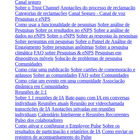
Canal seguro
Sobre o Trust Channel
Anotações do processo de reclamação
Categorias de reclamações
Canal Seguro - Canal de voz
Pesquisas e eNPS
Como usar a funcionalidade de pesquisas
Sobre análise de
Pesquisas
Sobre os resultados no eNPS
Sobre a análise de
dados no eNPS
Sobre o eNPS
Sobre as respostas às pesquisas
Sobre perguntas em pesquisas
Sobre o Painel de Análise de
Engajamento
Sobre pesquisas anônimas
Sobre a pesquisa
climática
FAQ sobre Pesquisas & eNPS
Pesquisas em
dispositivos móveis
Solução de problemas de pesquisa
Comunidades
Como criar uma publicação
Sobre cartões de comemoração e
aplausos
Sobre as comunidades
FAQ sobre Comunidades
Como criar um evento em uma comunidade
Associação
dinâmica em Comunidades
Reuniões de 1:1
Sobre 1.1 reuniões de IA
Bate-papo com IA em conversas
individuais
Reuniões atuais
Reunião por videochamada
transcrições de IA
Anotações privadas em reuniões
individuais
Calendário Inteligente e Reuniões Recorrentes
Pulso dos colaboradores
Como ativar e configurar o Employee Pulse
Sobre os
resultados de participação e relatórios de IA
Como enviar os
registros de acompanhamento do Pulse