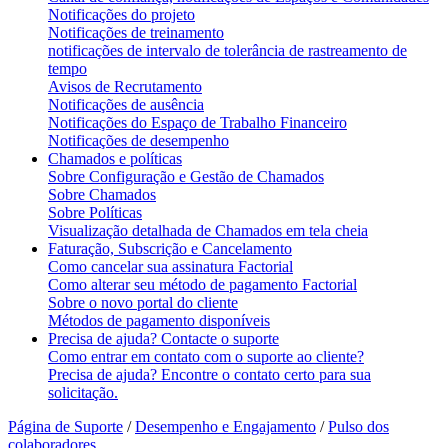
Notificações do projeto
Notificações de treinamento
notificações de intervalo de tolerância de rastreamento de
tempo
Avisos de Recrutamento
Notificações de ausência
Notificações do Espaço de Trabalho Financeiro
Notificações de desempenho
Chamados e políticas
Sobre Configuração e Gestão de Chamados
Sobre Chamados
Sobre Políticas
Visualização detalhada de Chamados em tela cheia
Faturação, Subscrição e Cancelamento
Como cancelar sua assinatura Factorial
Como alterar seu método de pagamento Factorial
Sobre o novo portal do cliente
Métodos de pagamento disponíveis
Precisa de ajuda? Contacte o suporte
Como entrar em contato com o suporte ao cliente?
Precisa de ajuda? Encontre o contato certo para sua
solicitação.
Página de Suporte
/
Desempenho e Engajamento
/
Pulso dos
colaboradores