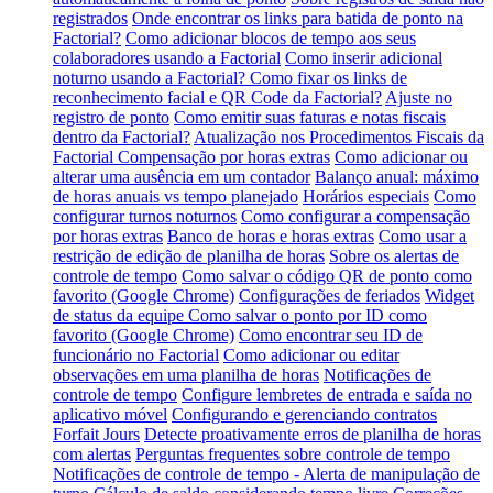
registrados
Onde encontrar os links para batida de ponto na
Factorial?
Como adicionar blocos de tempo aos seus
colaboradores usando a Factorial
Como inserir adicional
noturno usando a Factorial?
Como fixar os links de
reconhecimento facial e QR Code da Factorial?
Ajuste no
registro de ponto
Como emitir suas faturas e notas fiscais
dentro da Factorial?
Atualização nos Procedimentos Fiscais da
Factorial
Compensação por horas extras
Como adicionar ou
alterar uma ausência em um contador
Balanço anual: máximo
de horas anuais vs tempo planejado
Horários especiais
Como
configurar turnos noturnos
Como configurar a compensação
por horas extras
Banco de horas e horas extras
Como usar a
restrição de edição de planilha de horas
Sobre os alertas de
controle de tempo
Como salvar o código QR de ponto como
favorito (Google Chrome)
Configurações de feriados
Widget
de status da equipe
Como salvar o ponto por ID como
favorito (Google Chrome)
Como encontrar seu ID de
funcionário no Factorial
Como adicionar ou editar
observações em uma planilha de horas
Notificações de
controle de tempo
Configure lembretes de entrada e saída no
aplicativo móvel
Configurando e gerenciando contratos
Forfait Jours
Detecte proativamente erros de planilha de horas
com alertas
Perguntas frequentes sobre controle de tempo
Notificações de controle de tempo - Alerta de manipulação de