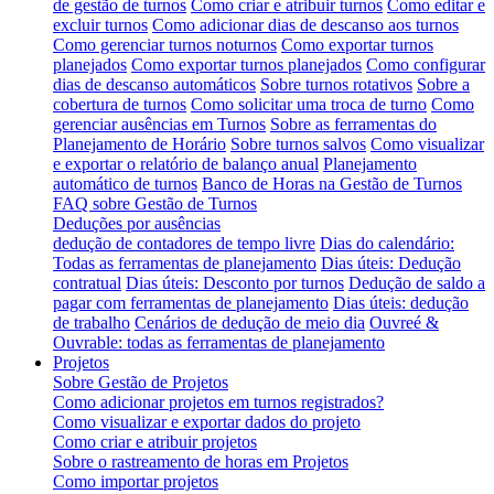
de gestão de turnos
Como criar e atribuir turnos
Como editar e
excluir turnos
Como adicionar dias de descanso aos turnos
Como gerenciar turnos noturnos
Como exportar turnos
planejados
Como exportar turnos planejados
Como configurar
dias de descanso automáticos
Sobre turnos rotativos
Sobre a
cobertura de turnos
Como solicitar uma troca de turno
Como
gerenciar ausências em Turnos
Sobre as ferramentas do
Planejamento de Horário
Sobre turnos salvos
Como visualizar
e exportar o relatório de balanço anual
Planejamento
automático de turnos
Banco de Horas na Gestão de Turnos
FAQ sobre Gestão de Turnos
Deduções por ausências
dedução de contadores de tempo livre
Dias do calendário:
Todas as ferramentas de planejamento
Dias úteis: Dedução
contratual
Dias úteis: Desconto por turnos
Dedução de saldo a
pagar com ferramentas de planejamento
Dias úteis: dedução
de trabalho
Cenários de dedução de meio dia
Ouvreé &
Ouvrable: todas as ferramentas de planejamento
Projetos
Sobre Gestão de Projetos
Como adicionar projetos em turnos registrados?
Como visualizar e exportar dados do projeto
Como criar e atribuir projetos
Sobre o rastreamento de horas em Projetos
Como importar projetos