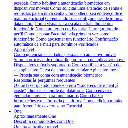
pessoais
Como habilitar a autenticação biométrica em
dispositivos móveis
Como solicitar uma alteração de senha e
requisitos para a nova senha
Como alterar seu endereço de e-
mail no Factorial
Gerenciando suas configurações de idioma,
data e hora
Como visualizar a escala de trabalho de um
funcionário
Nome preferido em Factorial
Carregar foto de
perfil
Como acessar Factorial pela primeira vez como
funcionário
Como aposentar um funcionário
Confirmação
automática de e-mail para domínios verificados
App móvel
Como gerenciar seus dados pessoais no aplicativo móvel
Sobre o processo de onboarding por meio do aplicativo móvel
Dispositivos móveis suportados
Como verificar a versão do
seu aplicativo
Caixa de entrada no celular
Aplicativo móvel
— Proteja sua conta com autenticação biométrica
Respostas às perguntas frequentes
O que fazer quando aparece o erro “Endereço de e-mail já
existe”
Idiomas e suporte da plataforma
Como enviar e
gerenciar convites para funcionários
Como baixar
informações e relatórios da plataforma
Como adicionar links
para formulários externos no Factorial
One
Aproximadamente One
Descubra comunidades com One.
One no aplicativo móvel