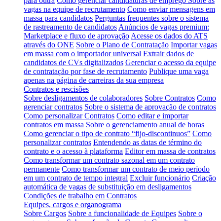
para outra
Como gerenciar candidaturas de emprego
Sobre as
vagas na equipe de recrutamento
Como enviar mensagens em
massa para candidatos
Perguntas frequentes sobre o sistema
de rastreamento de candidatos
Anúncios de vagas premium:
Marketplace e fluxo de aprovação
Acesse os dados do ATS
através do ONE
Sobre o Plano de Contratação
Importar vagas
em massa com o importador universal
Extrair dados de
candidatos de CVs digitalizados
Gerenciar o acesso da equipe
de contratação por fase de recrutamento
Publique uma vaga
apenas na página de carreiras da sua empresa
Contratos e rescisões
Sobre desligamentos de colaboradores
Sobre Contratos
Como
gerenciar contratos
Sobre o sistema de aprovação de contratos
Como personalizar Contratos
Como editar e importar
contratos em massa
Sobre o gerenciamento anual de horas
Como gerenciar o tipo de contrato “fijo-discontinuos”
Como
personalizar contratos
Entendendo as datas de término do
contrato e o acesso à plataforma
Editor em massa de contratos
Como transformar um contrato sazonal em um contrato
permanente
Como transformar um contrato de meio período
em um contrato de tempo integral
Excluir funcionário
Criação
automática de vagas de substituição em desligamentos
Condições de trabalho em Contratos
Equipes, cargos e organograma
Sobre Cargos
Sobre a funcionalidade de Equipes
Sobre o