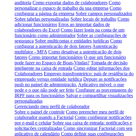
auditoria
Como exportar dados de colaboradores
Como
personalizar o espaço de trabalho da sua empresa
Como
configurar a página da empresa
Sobre campos personalizados
Sobre tabelas personalizadas
Sobre locais de trabalho
Como
adicionar funcionários
Erros ao importar dados de
colaboradores do Excel
Como fazer login na conta de um
funcionário como administrador
Sobre as configurações de
segurança
Sobre multicontas e entidades jurídicas
Como
configurar a autenticação de dois fatores
Autenticação
multifator - MFA
Como desativar a autenticação de dois
fatores
Como importar funcionários
O que um funcionário
pode fazer no Espaço de Boas-Vindas?
Tomada de decisão
inteligente na caixa de entrada
Como editar informações dos
Colaboradores
Emprego transfronteiriço: país de residência do
empregado versus entidade jurídica
Depure as notificações
push no painel de administração.
Aplicativo móvel: o que
pode e o que não pode ser feito
Configure as porcentagens do
IRPF para os funcionários
Salvar e compartilhar visualizações
personalizadas
Gerenciando meu perfil de colaborador
Sobre o painel de controle
Como preencher meu perfil de
colaborador usando a Factorial
Como configurar notificações
por e-mail e celular
Sobre sua caixa de entrada: notificações e
solicitações centralizadas
Como sincronizar Factorial com seu
aplicativo de calendário
Como definir suas configurações