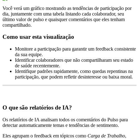
Voc
ê
ver
á
um
gr
á
fico
mostrando
as
tend
ê
ncias
de
participa
ç
ã
o
por
dia
,
juntamente
com
uma
tabela
listando
cada
colaborador
,
seu
ú
ltimo
valor
de
pulso
e
quaisquer
coment
á
rios
que
eles
tenham
compartilhado
.
Como
usar
esta
visualiza
ç
ã
o
Monitore
a
participa
ç
ã
o
para
garantir
um
feedback
consistente
da
sua
equipe
.
Identificar
colaboradores
que
n
ã
o
compartilharam
seu
estado
de
sa
ú
de
recentemente
.
Identifique
padr
õ
es
rapidamente
,
como
quedas
repentinas
na
participa
ç
ã
o
,
que
podem
refletir
desinteresse
ou
baixa
moral
.
O
que
s
ã
o
relat
ó
rios
de
IA
?
Os
relat
ó
rios
de
IA
analisam
todos
os
coment
á
rios
do
Pulso
para
detectar
automaticamente
temas
e
tend
ê
ncias
de
sentimento
.
Eles
agrupam
o
feedback
em
t
ó
picos
como
Carga
de
Trabalho
,