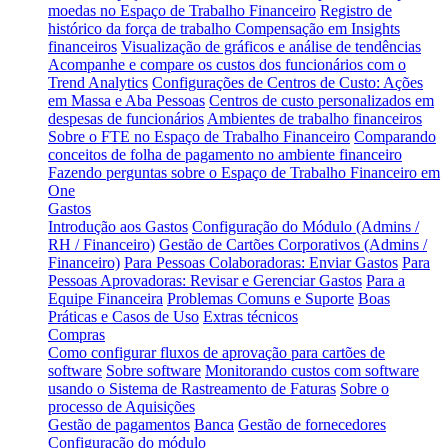
moedas no Espaço de Trabalho Financeiro
Registro de
histórico da força de trabalho
Compensação em Insights
financeiros
Visualização de gráficos e análise de tendências
Acompanhe e compare os custos dos funcionários com o
Trend Analytics
Configurações de Centros de Custo: Ações
em Massa e Aba Pessoas
Centros de custo personalizados em
despesas de funcionários
Ambientes de trabalho financeiros
Sobre o FTE no Espaço de Trabalho Financeiro
Comparando
conceitos de folha de pagamento no ambiente financeiro
Fazendo perguntas sobre o Espaço de Trabalho Financeiro em
One
Gastos
Introdução aos Gastos
Configuração do Módulo (Admins /
RH / Financeiro)
Gestão de Cartões Corporativos (Admins /
Financeiro)
Para Pessoas Colaboradoras: Enviar Gastos
Para
Pessoas Aprovadoras: Revisar e Gerenciar Gastos
Para a
Equipe Financeira
Problemas Comuns e Suporte
Boas
Práticas e Casos de Uso
Extras técnicos
Compras
Como configurar fluxos de aprovação para cartões de
software
Sobre software
Monitorando custos com software
usando o Sistema de Rastreamento de Faturas
Sobre o
processo de Aquisições
Gestão de pagamentos
Banca
Gestão de fornecedores
Configuração do módulo