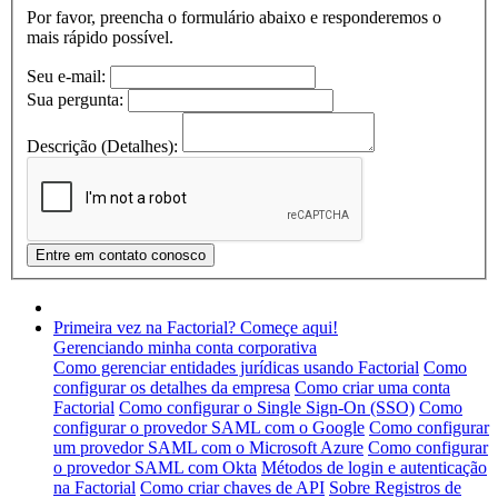
Por favor, preencha o formulário abaixo e responderemos o
mais rápido possível.
Seu e-mail:
Sua pergunta:
Descrição (Detalhes):
Primeira vez na Factorial? Começe aqui!
Gerenciando minha conta corporativa
Como gerenciar entidades jurídicas usando Factorial
Como
configurar os detalhes da empresa
Como criar uma conta
Factorial
Como configurar o Single Sign-On (SSO)
Como
configurar o provedor SAML com o Google
Como configurar
um provedor SAML com o Microsoft Azure
Como configurar
o provedor SAML com Okta
Métodos de login e autenticação
na Factorial
Como criar chaves de API
Sobre Registros de