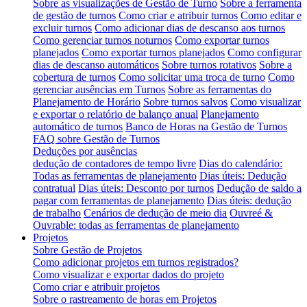
Sobre as visualizações de Gestão de Turno
Sobre a ferramenta
de gestão de turnos
Como criar e atribuir turnos
Como editar e
excluir turnos
Como adicionar dias de descanso aos turnos
Como gerenciar turnos noturnos
Como exportar turnos
planejados
Como exportar turnos planejados
Como configurar
dias de descanso automáticos
Sobre turnos rotativos
Sobre a
cobertura de turnos
Como solicitar uma troca de turno
Como
gerenciar ausências em Turnos
Sobre as ferramentas do
Planejamento de Horário
Sobre turnos salvos
Como visualizar
e exportar o relatório de balanço anual
Planejamento
automático de turnos
Banco de Horas na Gestão de Turnos
FAQ sobre Gestão de Turnos
Deduções por ausências
dedução de contadores de tempo livre
Dias do calendário:
Todas as ferramentas de planejamento
Dias úteis: Dedução
contratual
Dias úteis: Desconto por turnos
Dedução de saldo a
pagar com ferramentas de planejamento
Dias úteis: dedução
de trabalho
Cenários de dedução de meio dia
Ouvreé &
Ouvrable: todas as ferramentas de planejamento
Projetos
Sobre Gestão de Projetos
Como adicionar projetos em turnos registrados?
Como visualizar e exportar dados do projeto
Como criar e atribuir projetos
Sobre o rastreamento de horas em Projetos