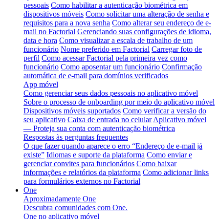
pessoais
Como habilitar a autenticação biométrica em
dispositivos móveis
Como solicitar uma alteração de senha e
requisitos para a nova senha
Como alterar seu endereço de e-
mail no Factorial
Gerenciando suas configurações de idioma,
data e hora
Como visualizar a escala de trabalho de um
funcionário
Nome preferido em Factorial
Carregar foto de
perfil
Como acessar Factorial pela primeira vez como
funcionário
Como aposentar um funcionário
Confirmação
automática de e-mail para domínios verificados
App móvel
Como gerenciar seus dados pessoais no aplicativo móvel
Sobre o processo de onboarding por meio do aplicativo móvel
Dispositivos móveis suportados
Como verificar a versão do
seu aplicativo
Caixa de entrada no celular
Aplicativo móvel
— Proteja sua conta com autenticação biométrica
Respostas às perguntas frequentes
O que fazer quando aparece o erro “Endereço de e-mail já
existe”
Idiomas e suporte da plataforma
Como enviar e
gerenciar convites para funcionários
Como baixar
informações e relatórios da plataforma
Como adicionar links
para formulários externos no Factorial
One
Aproximadamente One
Descubra comunidades com One.
One no aplicativo móvel