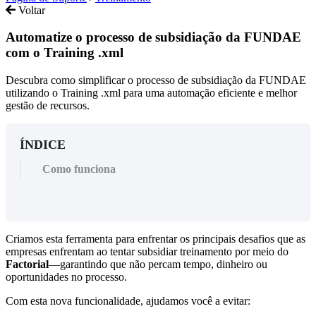
Voltar
Automatize o processo de subsidiação da FUNDAE
com o Training .xml
Descubra como simplificar o processo de subsidiação da FUNDAE
utilizando o Training .xml para uma automação eficiente e melhor
gestão de recursos.
ÍNDICE
Como funciona
Criamos
esta
ferramenta
para
enfrentar
os
principais
desafios
que
as
empresas
enfrentam
ao
tentar
subsidiar
treinamento
por
meio
do
Factorial
—
garantindo
que
n
ã
o
percam
tempo
,
dinheiro
ou
oportunidades
no
processo
.
Com
esta
nova
funcionalidade
,
ajudamos
voc
ê
a
evitar
: