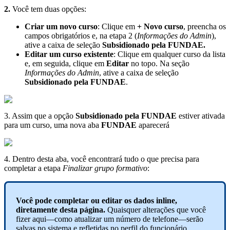
2
.
Voc
ê
tem
duas
op
ç
õ
es
:
Criar
um
novo
curso
:
Clique
em
+
Novo
curso
,
preencha
os
campos
obrigat
ó
rios
e
,
na
etapa
2
(
Informa
ç
õ
es
do
Admin
)
,
ative
a
caixa
de
sele
ç
ã
o
Subsidionado
pela
FUNDAE
.
Editar
um
curso
existente
:
Clique
em
qualquer
curso
da
lista
e
,
em
seguida
,
clique
em
Editar
no
topo
.
Na
se
ç
ã
o
Informa
ç
õ
es
do
Admin
,
ative
a
caixa
de
sele
ç
ã
o
Subsidionado
pela
FUNDAE
.
3
.
Assim
que
a
op
ç
ã
o
Subsidionado
pela
FUNDAE
estiver
ativada
para
um
curso
,
uma
nova
aba
FUNDAE
aparecer
á
4
.
Dentro
desta
aba
,
voc
ê
encontrar
á
tudo
o
que
precisa
para
completar
a
etapa
Finalizar
grupo
formativo
:
Voc
ê
pode
completar
ou
editar
os
dados
inline
,
diretamente
desta
p
á
gina
.
Quaisquer
altera
ç
õ
es
que
voc
ê
fizer
aqui
—
como
atualizar
um
n
ú
mero
de
telefone
—
ser
ã
o
salvas
no
sistema
e
refletidas
no
perfil
do
funcion
á
rio
.