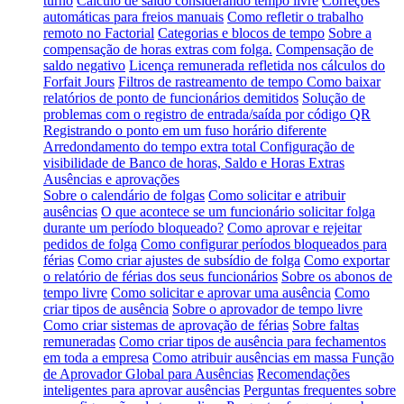
turno
Cálculo de saldo considerando tempo livre
Correções
automáticas para freios manuais
Como refletir o trabalho
remoto no Factorial
Categorias e blocos de tempo
Sobre a
compensação de horas extras com folga.
Compensação de
saldo negativo
Licença remunerada refletida nos cálculos do
Forfait Jours
Filtros de rastreamento de tempo
Como baixar
relatórios de ponto de funcionários demitidos
Solução de
problemas com o registro de entrada/saída por código QR
Registrando o ponto em um fuso horário diferente
Arredondamento do tempo extra total
Configuração de
visibilidade de Banco de horas, Saldo e Horas Extras
Ausências e aprovações
Sobre o calendário de folgas
Como solicitar e atribuir
ausências
O que acontece se um funcionário solicitar folga
durante um período bloqueado?
Como aprovar e rejeitar
pedidos de folga
Como configurar períodos bloqueados para
férias
Como criar ajustes de subsídio de folga
Como exportar
o relatório de férias dos seus funcionários
Sobre os abonos de
tempo livre
Como solicitar e aprovar uma ausência
Como
criar tipos de ausência
Sobre o aprovador de tempo livre
Como criar sistemas de aprovação de férias
Sobre faltas
remuneradas
Como criar tipos de ausência para fechamentos
em toda a empresa
Como atribuir ausências em massa
Função
de Aprovador Global para Ausências
Recomendações
inteligentes para aprovar ausências
Perguntas frequentes sobre