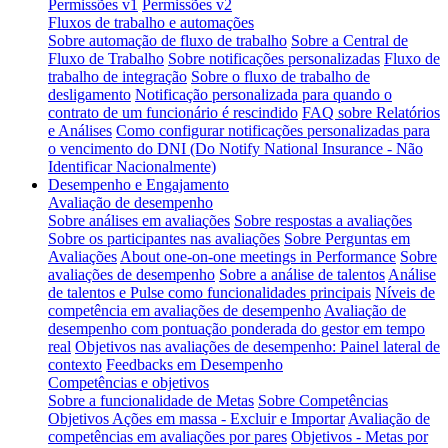
Permissões v1
Permissões v2
Fluxos de trabalho e automações
Sobre automação de fluxo de trabalho
Sobre a Central de
Fluxo de Trabalho
Sobre notificações personalizadas
Fluxo de
trabalho de integração
Sobre o fluxo de trabalho de
desligamento
Notificação personalizada para quando o
contrato de um funcionário é rescindido
FAQ sobre Relatórios
e Análises
Como configurar notificações personalizadas para
o vencimento do DNI (Do Notify National Insurance - Não
Identificar Nacionalmente)
Desempenho e Engajamento
Avaliação de desempenho
Sobre análises em avaliações
Sobre respostas a avaliações
Sobre os participantes nas avaliações
Sobre Perguntas em
Avaliações
About one-on-one meetings in Performance
Sobre
avaliações de desempenho
Sobre a análise de talentos
Análise
de talentos e Pulse como funcionalidades principais
Níveis de
competência em avaliações de desempenho
Avaliação de
desempenho com pontuação ponderada do gestor em tempo
real
Objetivos nas avaliações de desempenho: Painel lateral de
contexto
Feedbacks em Desempenho
Competências e objetivos
Sobre a funcionalidade de Metas
Sobre Competências
Objetivos Ações em massa - Excluir e Importar
Avaliação de
competências em avaliações por pares
Objetivos - Metas por