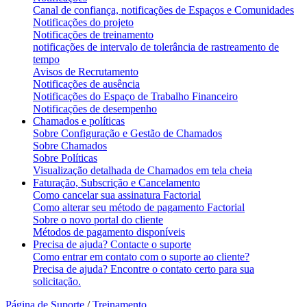
Canal de confiança, notificações de Espaços e Comunidades
Notificações do projeto
Notificações de treinamento
notificações de intervalo de tolerância de rastreamento de
tempo
Avisos de Recrutamento
Notificações de ausência
Notificações do Espaço de Trabalho Financeiro
Notificações de desempenho
Chamados e políticas
Sobre Configuração e Gestão de Chamados
Sobre Chamados
Sobre Políticas
Visualização detalhada de Chamados em tela cheia
Faturação, Subscrição e Cancelamento
Como cancelar sua assinatura Factorial
Como alterar seu método de pagamento Factorial
Sobre o novo portal do cliente
Métodos de pagamento disponíveis
Precisa de ajuda? Contacte o suporte
Como entrar em contato com o suporte ao cliente?
Precisa de ajuda? Encontre o contato certo para sua
solicitação.
Página de Suporte
/
Treinamento