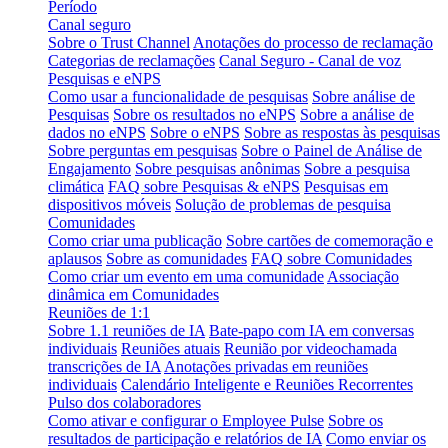
Período
Canal seguro
Sobre o Trust Channel
Anotações do processo de reclamação
Categorias de reclamações
Canal Seguro - Canal de voz
Pesquisas e eNPS
Como usar a funcionalidade de pesquisas
Sobre análise de
Pesquisas
Sobre os resultados no eNPS
Sobre a análise de
dados no eNPS
Sobre o eNPS
Sobre as respostas às pesquisas
Sobre perguntas em pesquisas
Sobre o Painel de Análise de
Engajamento
Sobre pesquisas anônimas
Sobre a pesquisa
climática
FAQ sobre Pesquisas & eNPS
Pesquisas em
dispositivos móveis
Solução de problemas de pesquisa
Comunidades
Como criar uma publicação
Sobre cartões de comemoração e
aplausos
Sobre as comunidades
FAQ sobre Comunidades
Como criar um evento em uma comunidade
Associação
dinâmica em Comunidades
Reuniões de 1:1
Sobre 1.1 reuniões de IA
Bate-papo com IA em conversas
individuais
Reuniões atuais
Reunião por videochamada
transcrições de IA
Anotações privadas em reuniões
individuais
Calendário Inteligente e Reuniões Recorrentes
Pulso dos colaboradores
Como ativar e configurar o Employee Pulse
Sobre os
resultados de participação e relatórios de IA
Como enviar os