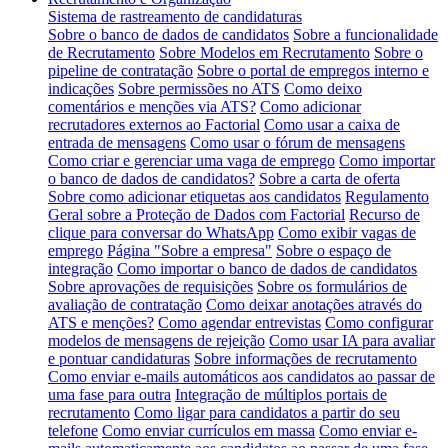
Sistema de rastreamento de candidaturas
Sobre o banco de dados de candidatos
Sobre a funcionalidade
de Recrutamento
Sobre Modelos em Recrutamento
Sobre o
pipeline de contratação
Sobre o portal de empregos interno e
indicações
Sobre permissões no ATS
Como deixo
comentários e menções via ATS?
Como adicionar
recrutadores externos ao Factorial
Como usar a caixa de
entrada de mensagens
Como usar o fórum de mensagens
Como criar e gerenciar uma vaga de emprego
Como importar
o banco de dados de candidatos?
Sobre a carta de oferta
Sobre como adicionar etiquetas aos candidatos
Regulamento
Geral sobre a Proteção de Dados com Factorial
Recurso de
clique para conversar do WhatsApp
Como exibir vagas de
emprego
Página "Sobre a empresa"
Sobre o espaço de
integração
Como importar o banco de dados de candidatos
Sobre aprovações de requisições
Sobre os formulários de
avaliação de contratação
Como deixar anotações através do
ATS e menções?
Como agendar entrevistas
Como configurar
modelos de mensagens de rejeição
Como usar IA para avaliar
e pontuar candidaturas
Sobre informações de recrutamento
Como enviar e-mails automáticos aos candidatos ao passar de
uma fase para outra
Integração de múltiplos portais de
recrutamento
Como ligar para candidatos a partir do seu
telefone
Como enviar currículos em massa
Como enviar e-