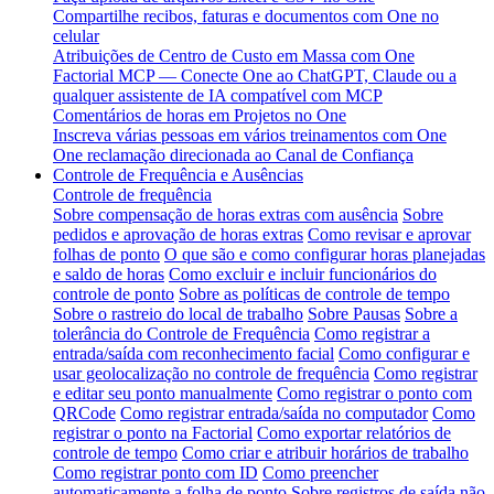
Compartilhe recibos, faturas e documentos com One no
celular
Atribuições de Centro de Custo em Massa com One
Factorial MCP — Conecte One ao ChatGPT, Claude ou a
qualquer assistente de IA compatível com MCP
Comentários de horas em Projetos no One
Inscreva várias pessoas em vários treinamentos com One
One reclamação direcionada ao Canal de Confiança
Controle de Frequência e Ausências
Controle de frequência
Sobre compensação de horas extras com ausência
Sobre
pedidos e aprovação de horas extras
Como revisar e aprovar
folhas de ponto
O que são e como configurar horas planejadas
e saldo de horas
Como excluir e incluir funcionários do
controle de ponto
Sobre as políticas de controle de tempo
Sobre o rastreio do local de trabalho
Sobre Pausas
Sobre a
tolerância do Controle de Frequência
Como registrar a
entrada/saída com reconhecimento facial
Como configurar e
usar geolocalização no controle de frequência
Como registrar
e editar seu ponto manualmente
Como registrar o ponto com
QRCode
Como registrar entrada/saída no computador
Como
registrar o ponto na Factorial
Como exportar relatórios de
controle de tempo
Como criar e atribuir horários de trabalho
Como registrar ponto com ID
Como preencher
automaticamente a folha de ponto
Sobre registros de saída não