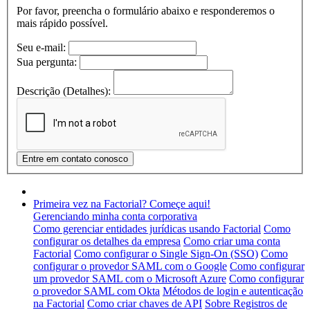
Por favor, preencha o formulário abaixo e responderemos o
mais rápido possível.
Seu e-mail:
Sua pergunta:
Descrição (Detalhes):
Primeira vez na Factorial? Começe aqui!
Gerenciando minha conta corporativa
Como gerenciar entidades jurídicas usando Factorial
Como
configurar os detalhes da empresa
Como criar uma conta
Factorial
Como configurar o Single Sign-On (SSO)
Como
configurar o provedor SAML com o Google
Como configurar
um provedor SAML com o Microsoft Azure
Como configurar
o provedor SAML com Okta
Métodos de login e autenticação
na Factorial
Como criar chaves de API
Sobre Registros de