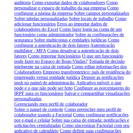
auditoria
Como exportar dados de colaboradores
Como
personalizar o espaço de trabalho da sua empresa
Como
configurar a página da empresa
Sobre campos personalizados
Sobre tabelas personalizadas
Sobre locais de trabalho
Como
adicionar funcionários
Erros ao importar dados de
colaboradores do Excel
Como fazer login na conta de um
funcionário como administrador
Sobre as configurações de
segurança
Sobre multicontas e entidades jurídicas
Como
configurar a autenticação de dois fatores
Autenticação
multifator - MFA
Como desativar a autenticação de dois
fatores
Como importar funcionários
O que um funcionário
pode fazer no Espaço de Boas-Vindas?
Tomada de decisão
inteligente na caixa de entrada
Como editar informações dos
Colaboradores
Emprego transfronteiriço: país de residência do
empregado versus entidade jurídica
Depure as notificações
push no painel de administração.
Aplicativo móvel: o que
pode e o que não pode ser feito
Configure as porcentagens do
IRPF para os funcionários
Salvar e compartilhar visualizações
personalizadas
Gerenciando meu perfil de colaborador
Sobre o painel de controle
Como preencher meu perfil de
colaborador usando a Factorial
Como configurar notificações
por e-mail e celular
Sobre sua caixa de entrada: notificações e
solicitações centralizadas
Como sincronizar Factorial com seu
aplicativo de calendário
Como definir suas configurações