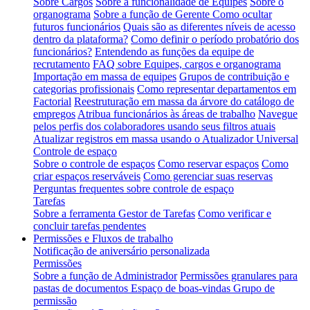
Sobre Cargos
Sobre a funcionalidade de Equipes
Sobre o
organograma
Sobre a função de Gerente
Como ocultar
futuros funcionários
Quais são as diferentes níveis de acesso
dentro da plataforma?
Como definir o período probatório dos
funcionários?
Entendendo as funções da equipe de
recrutamento
FAQ sobre Equipes, cargos e organograma
Importação em massa de equipes
Grupos de contribuição e
categorias profissionais
Como representar departamentos em
Factorial
Reestruturação em massa da árvore do catálogo de
empregos
Atribua funcionários às áreas de trabalho
Navegue
pelos perfis dos colaboradores usando seus filtros atuais
Atualizar registros em massa usando o Atualizador Universal
Controle de espaço
Sobre o controle de espaços
Como reservar espaços
Como
criar espaços reserváveis
Como gerenciar suas reservas
Perguntas frequentes sobre controle de espaço
Tarefas
Sobre a ferramenta Gestor de Tarefas
Como verificar e
concluir tarefas pendentes
Permissões e Fluxos de trabalho
Notificação de aniversário personalizada
Permissões
Sobre a função de Administrador
Permissões granulares para
pastas de documentos
Espaço de boas-vindas Grupo de
permissão