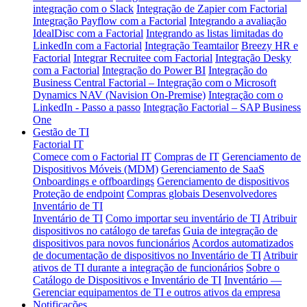
integração com o Slack
Integração de Zapier com Factorial
Integração Payflow com a Factorial
Integrando a avaliação
IdealDisc com a Factorial
Integrando as listas limitadas do
LinkedIn com a Factorial
Integração Teamtailor
Breezy HR e
Factorial
Integrar Recruitee com Factorial
Integração Desky
com a Factorial
Integração do Power BI
Integração do
Business Central
Factorial – Integração com o Microsoft
Dynamics NAV (Navision On-Premise)
Integração com o
LinkedIn - Passo a passo
Integração Factorial – SAP Business
One
Gestão de TI
Factorial IT
Comece com o Factorial IT
Compras de IT
Gerenciamento de
Dispositivos Móveis (MDM)
Gerenciamento de SaaS
Onboardings e offboardings
Gerenciamento de dispositivos
Proteção de endpoint
Compras globais
Desenvolvedores
Inventário de TI
Inventário de TI
Como importar seu inventário de TI
Atribuir
dispositivos no catálogo de tarefas
Guia de integração de
dispositivos para novos funcionários
Acordos automatizados
de documentação de dispositivos no Inventário de TI
Atribuir
ativos de TI durante a integração de funcionários
Sobre o
Catálogo de Dispositivos e Inventário de TI
Inventário —
Gerenciar equipamentos de TI e outros ativos da empresa
Notificações