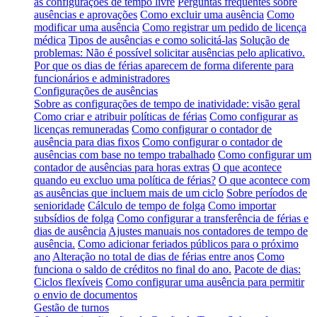
as configurações de tempo livre
Perguntas frequentes sobre
ausências e aprovações
Como excluir uma ausência
Como
modificar uma ausência
Como registrar um pedido de licença
médica
Tipos de ausências e como solicitá-las
Solução de
problemas: Não é possível solicitar ausências pelo aplicativo.
Por que os dias de férias aparecem de forma diferente para
funcionários e administradores
Configurações de ausências
Sobre as configurações de tempo de inatividade: visão geral
Como criar e atribuir políticas de férias
Como configurar as
licenças remuneradas
Como configurar o contador de
ausência para dias fixos
Como configurar o contador de
ausências com base no tempo trabalhado
Como configurar um
contador de ausências para horas extras
O que acontece
quando eu excluo uma política de férias?
O que acontece com
as ausências que incluem mais de um ciclo
Sobre períodos de
senioridade
Cálculo de tempo de folga
Como importar
subsídios de folga
Como configurar a transferência de férias e
dias de ausência
Ajustes manuais nos contadores de tempo de
ausência.
Como adicionar feriados públicos para o próximo
ano
Alteração no total de dias de férias entre anos
Como
funciona o saldo de créditos no final do ano.
Pacote de dias:
Ciclos flexíveis
Como configurar uma ausência para permitir
o envio de documentos
Gestão de turnos