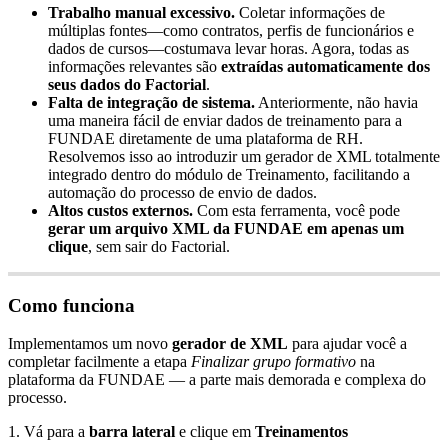
Trabalho
manual
excessivo
.
Coletar
informa
ç
õ
es
de
m
ú
ltiplas
fontes
—
como
contratos
,
perfis
de
funcion
á
rios
e
dados
de
cursos
—
costumava
levar
horas
.
Agora
,
todas
as
informa
ç
õ
es
relevantes
s
ã
o
extra
í
das
automaticamente
dos
seus
dados
do
Factorial
.
Falta
de
integra
ç
ã
o
de
sistema
.
Anteriormente
,
n
ã
o
havia
uma
maneira
f
á
cil
de
enviar
dados
de
treinamento
para
a
FUNDAE
diretamente
de
uma
plataforma
de
RH
.
Resolvemos
isso
ao
introduzir
um
gerador
de
XML
totalmente
integrado
dentro
do
m
ó
dulo
de
Treinamento
,
facilitando
a
automa
ç
ã
o
do
processo
de
envio
de
dados
.
Altos
custos
externos
.
Com
esta
ferramenta
,
voc
ê
pode
gerar
um
arquivo
XML
da
FUNDAE
em
apenas
um
clique
,
sem
sair
do
Factorial
.
Como
funciona
Implementamos
um
novo
gerador
de
XML
para
ajudar
voc
ê
a
completar
facilmente
a
etapa
Finalizar
grupo
formativo
na
plataforma
da
FUNDAE
—
a
parte
mais
demorada
e
complexa
do
processo
.
1
.
V
á
para
a
barra
lateral
e
clique
em
Treinamentos