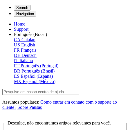
Search
Navigation
Home
Support
Português (Brasil)
CA
Catalan
US
English
FR
Français
DE
Deutsch
IT
Italiano
PT
Português (Portugal)
BR
Português (Brasil)
ES
Español (España)
MX
Español (México)
Assuntos populares:
Como entrar em contato com o suporte ao
cliente?
Sobre Pausas
Desculpe, não encontramos artigos relevantes para você.