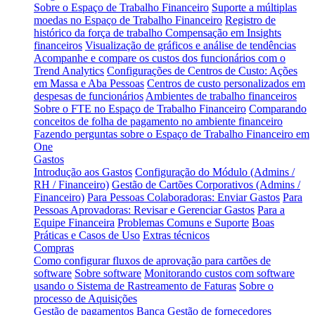
Sobre o Espaço de Trabalho Financeiro
Suporte a múltiplas
moedas no Espaço de Trabalho Financeiro
Registro de
histórico da força de trabalho
Compensação em Insights
financeiros
Visualização de gráficos e análise de tendências
Acompanhe e compare os custos dos funcionários com o
Trend Analytics
Configurações de Centros de Custo: Ações
em Massa e Aba Pessoas
Centros de custo personalizados em
despesas de funcionários
Ambientes de trabalho financeiros
Sobre o FTE no Espaço de Trabalho Financeiro
Comparando
conceitos de folha de pagamento no ambiente financeiro
Fazendo perguntas sobre o Espaço de Trabalho Financeiro em
One
Gastos
Introdução aos Gastos
Configuração do Módulo (Admins /
RH / Financeiro)
Gestão de Cartões Corporativos (Admins /
Financeiro)
Para Pessoas Colaboradoras: Enviar Gastos
Para
Pessoas Aprovadoras: Revisar e Gerenciar Gastos
Para a
Equipe Financeira
Problemas Comuns e Suporte
Boas
Práticas e Casos de Uso
Extras técnicos
Compras
Como configurar fluxos de aprovação para cartões de
software
Sobre software
Monitorando custos com software
usando o Sistema de Rastreamento de Faturas
Sobre o
processo de Aquisições
Gestão de pagamentos
Banca
Gestão de fornecedores