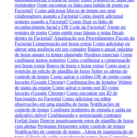
registrados
Onde encontrar os links para batida de ponto na
Factorial?
Como adicionar blocos de tempo aos seus
colaboradores usando a Factorial
Como inserir adicional
noturno usando a Factorial?
Como fixar os links de
reconhecimento facial e QR Code da Factorial?
Ajuste no
registro de ponto
Como emitir suas faturas e notas fiscais
dentro da Factorial?
Atualização nos Procedimentos Fiscais da
Factorial
Compensação por horas extras
Como adicionar ou
alterar uma ausência em um contador
Balanço anual: máximo
de horas anuais vs tempo planejado
Horários especiais
Como
configurar turnos noturnos
Como configurar a compensação
por horas extras
Banco de horas e horas extras
Como usar a
restrição de edição de planilha de horas
Sobre os alertas de
controle de tempo
Como salvar o código QR de ponto como
favorito (Google Chrome)
Configurações de feriados
Widget
de status da equipe
Como salvar o ponto por ID como
favorito (Google Chrome)
Como encontrar seu ID de
funcionário no Factorial
Como adicionar ou editar
observações em uma planilha de horas
Notificações de
controle de tempo
Configure lembretes de entrada e saída no
aplicativo móvel
Configurando e gerenciando contratos
Forfait Jours
Detecte proativamente erros de planilha de horas
com alertas
Perguntas frequentes sobre controle de tempo
Notificações de controle de tempo - Alerta de manipulação de