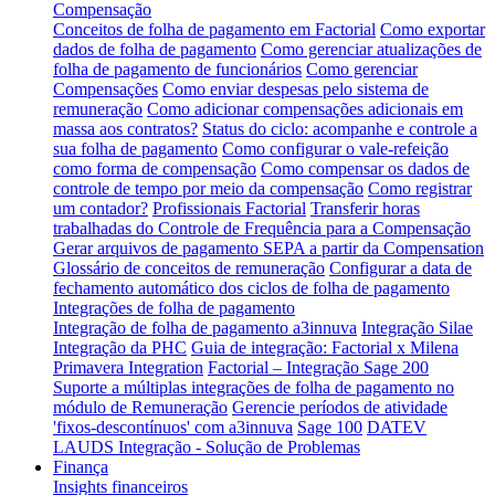
Compensação
Conceitos de folha de pagamento em Factorial
Como exportar
dados de folha de pagamento
Como gerenciar atualizações de
folha de pagamento de funcionários
Como gerenciar
Compensações
Como enviar despesas pelo sistema de
remuneração
Como adicionar compensações adicionais em
massa aos contratos?
Status do ciclo: acompanhe e controle a
sua folha de pagamento
Como configurar o vale-refeição
como forma de compensação
Como compensar os dados de
controle de tempo por meio da compensação
Como registrar
um contador?
Profissionais Factorial
Transferir horas
trabalhadas do Controle de Frequência para a Compensação
Gerar arquivos de pagamento SEPA a partir da Compensation
Glossário de conceitos de remuneração
Configurar a data de
fechamento automático dos ciclos de folha de pagamento
Integrações de folha de pagamento
Integração de folha de pagamento a3innuva
Integração Silae
Integração da PHC
Guia de integração: Factorial x Milena
Primavera Integration
Factorial – Integração Sage 200
Suporte a múltiplas integrações de folha de pagamento no
módulo de Remuneração
Gerencie períodos de atividade
'fixos-descontínuos' com a3innuva
Sage 100
DATEV
LAUDS Integração - Solução de Problemas
Finança
Insights financeiros