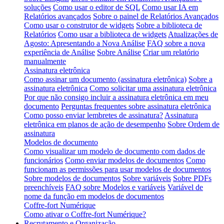
soluções
Como usar o editor de SQL
Como usar IA em
Relatórios avançados
Sobre o painel de Relatórios Avançados
Como usar o construtor de widgets
Sobre a biblioteca de
Relatórios
Como usar a biblioteca de widgets
Atualizações de
Agosto: Apresentando a Nova Análise
FAQ sobre a nova
experiência de Análise
Sobre Análise
Criar um relatório
manualmente
Assinatura eletrônica
Como assinar um documento (assinatura eletrônica)
Sobre a
assinatura eletrônica
Como solicitar uma assinatura eletrônica
Por que não consigo incluir a assinatura eletrônica em meu
documento
Perguntas frequentes sobre assinatura eletrônica
Como posso enviar lembretes de assinatura?
Assinatura
eletrônica em planos de ação de desempenho
Sobre Ordem de
assinatura
Modelos de documento
Como visualizar um modelo de documento com dados de
funcionários
Como enviar modelos de documentos
Como
funcionam as permissões para usar modelos de documentos
Sobre modelos de documentos
Sobre variáveis
Sobre PDFs
preenchíveis
FAQ sobre Modelos e variáveis
Variável de
nome da função em modelos de documentos
Coffre-fort Numérique
Como ativar o Coffre-fort Numérique?
Recrutamento e Organização