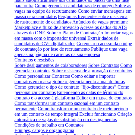
mails automaticamente aos candidatos ao passar de uma fase
para outra
Como gerenciar candidaturas de emprego
Sobre as
vagas na equipe de recrutamento
Como enviar mensagens em
massa para candidatos
Perguntas frequentes sobre o sistema
de rastreamento de candidatos
Anúncios de vagas premium:
Marketplace e fluxo de aprovação
Acesse os dados do ATS
através do ONE
Sobre o Plano de Contratação
Importar vagas
em massa com o importador universal
Extrair dados de
candidatos de CVs digitalizados
Gerenciar o acesso da equipe
de contratação por fase de recrutamento
Publique uma vaga
apenas na página de carreiras da sua empresa
Contratos e rescisões
Sobre desligamentos de colaboradores
Sobre Contratos
Como
gerenciar contratos
Sobre o sistema de aprovação de contratos
Como personalizar Contratos
Como editar e importar
contratos em massa
Sobre o gerenciamento anual de horas
Como gerenciar o tipo de contrato “fijo-discontinuos”
Como
personalizar contratos
Entendendo as datas de término do
contrato e o acesso à plataforma
Editor em massa de contratos
Como transformar um contrato sazonal em um contrato
permanente
Como transformar um contrato de meio período
em um contrato de tempo integral
Excluir funcionário
Criação
automática de vagas de substituição em desligamentos
Condições de trabalho em Contratos
Equipes, cargos e organograma