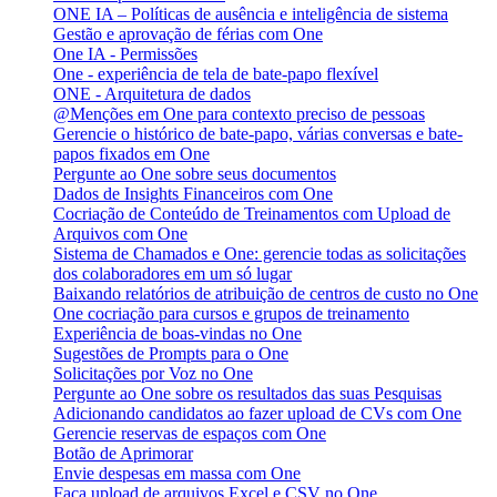
ONE IA – Políticas de ausência e inteligência de sistema
Gestão e aprovação de férias com One
One IA - Permissões
One - experiência de tela de bate-papo flexível
ONE - Arquitetura de dados
@Menções em One para contexto preciso de pessoas
Gerencie o histórico de bate-papo, várias conversas e bate-
papos fixados em One
Pergunte ao One sobre seus documentos
Dados de Insights Financeiros com One
Cocriação de Conteúdo de Treinamentos com Upload de
Arquivos com One
Sistema de Chamados e One: gerencie todas as solicitações
dos colaboradores em um só lugar
Baixando relatórios de atribuição de centros de custo no One
One cocriação para cursos e grupos de treinamento
Experiência de boas-vindas no One
Sugestões de Prompts para o One
Solicitações por Voz no One
Pergunte ao One sobre os resultados das suas Pesquisas
Adicionando candidatos ao fazer upload de CVs com One
Gerencie reservas de espaços com One
Botão de Aprimorar
Envie despesas em massa com One
Faça upload de arquivos Excel e CSV no One