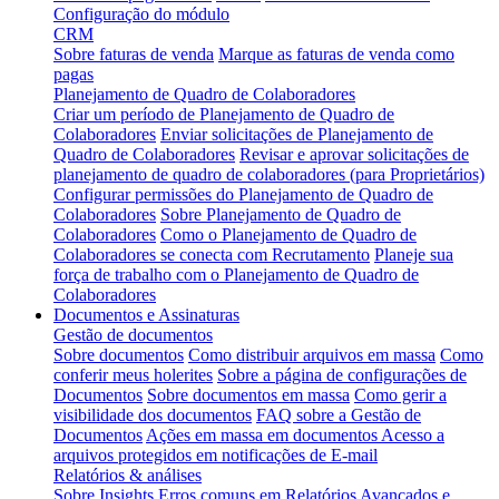
Configuração do módulo
CRM
Sobre faturas de venda
Marque as faturas de venda como
pagas
Planejamento de Quadro de Colaboradores
Criar um período de Planejamento de Quadro de
Colaboradores
Enviar solicitações de Planejamento de
Quadro de Colaboradores
Revisar e aprovar solicitações de
planejamento de quadro de colaboradores (para Proprietários)
Configurar permissões do Planejamento de Quadro de
Colaboradores
Sobre Planejamento de Quadro de
Colaboradores
Como o Planejamento de Quadro de
Colaboradores se conecta com Recrutamento
Planeje sua
força de trabalho com o Planejamento de Quadro de
Colaboradores
Documentos e Assinaturas
Gestão de documentos
Sobre documentos
Como distribuir arquivos em massa
Como
conferir meus holerites
Sobre a página de configurações de
Documentos
Sobre documentos em massa
Como gerir a
visibilidade dos documentos
FAQ sobre a Gestão de
Documentos
Ações em massa em documentos
Acesso a
arquivos protegidos em notificações de E-mail
Relatórios & análises
Sobre Insights
Erros comuns em Relatórios Avançados e