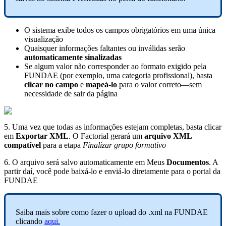
O
sistema
exibe
todos
os
campos
obrigat
ó
rios
em
uma
ú
nica
visualiza
ç
ã
o
Quaisquer
informa
ç
õ
es
faltantes
ou
inv
á
lidas
ser
ã
o
automaticamente
sinalizadas
Se
algum
valor
n
ã
o
corresponder
ao
formato
exigido
pela
FUNDAE
(
por
exemplo
,
uma
categoria
profissional
)
,
basta
clicar
no
campo
e
mape
á
-
lo
para
o
valor
correto
—
sem
necessidade
de
sair
da
p
á
gina
5
.
Uma
vez
que
todas
as
informa
ç
õ
es
estejam
completas
,
basta
clicar
em
Exportar
XML
.
O
Factorial
gerar
á
um
arquivo
XML
compat
í
vel
para
a
etapa
Finalizar
grupo
formativo
6
.
O
arquivo
ser
á
salvo
automaticamente
em
Meus
Documentos
.
A
partir
da
í
,
voc
ê
pode
baix
á
-
lo
e
envi
á
-
lo
diretamente
para
o
portal
da
FUNDAE
Saiba
mais
sobre
como
fazer
o
upload
do
.
xml
na
FUNDAE
clicando
aqui
.