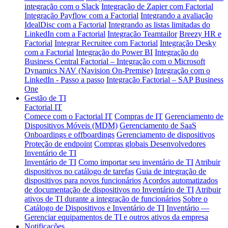
integração com o Slack
Integração de Zapier com Factorial
Integração Payflow com a Factorial
Integrando a avaliação
IdealDisc com a Factorial
Integrando as listas limitadas do
LinkedIn com a Factorial
Integração Teamtailor
Breezy HR e
Factorial
Integrar Recruitee com Factorial
Integração Desky
com a Factorial
Integração do Power BI
Integração do
Business Central
Factorial – Integração com o Microsoft
Dynamics NAV (Navision On-Premise)
Integração com o
LinkedIn - Passo a passo
Integração Factorial – SAP Business
One
Gestão de TI
Factorial IT
Comece com o Factorial IT
Compras de IT
Gerenciamento de
Dispositivos Móveis (MDM)
Gerenciamento de SaaS
Onboardings e offboardings
Gerenciamento de dispositivos
Proteção de endpoint
Compras globais
Desenvolvedores
Inventário de TI
Inventário de TI
Como importar seu inventário de TI
Atribuir
dispositivos no catálogo de tarefas
Guia de integração de
dispositivos para novos funcionários
Acordos automatizados
de documentação de dispositivos no Inventário de TI
Atribuir
ativos de TI durante a integração de funcionários
Sobre o
Catálogo de Dispositivos e Inventário de TI
Inventário —
Gerenciar equipamentos de TI e outros ativos da empresa
Notificações