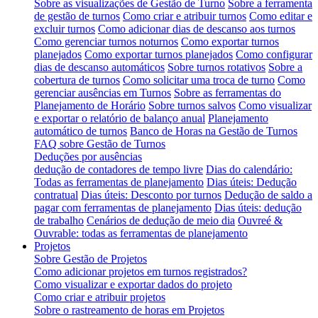
Sobre as visualizações de Gestão de Turno
Sobre a ferramenta
de gestão de turnos
Como criar e atribuir turnos
Como editar e
excluir turnos
Como adicionar dias de descanso aos turnos
Como gerenciar turnos noturnos
Como exportar turnos
planejados
Como exportar turnos planejados
Como configurar
dias de descanso automáticos
Sobre turnos rotativos
Sobre a
cobertura de turnos
Como solicitar uma troca de turno
Como
gerenciar ausências em Turnos
Sobre as ferramentas do
Planejamento de Horário
Sobre turnos salvos
Como visualizar
e exportar o relatório de balanço anual
Planejamento
automático de turnos
Banco de Horas na Gestão de Turnos
FAQ sobre Gestão de Turnos
Deduções por ausências
dedução de contadores de tempo livre
Dias do calendário:
Todas as ferramentas de planejamento
Dias úteis: Dedução
contratual
Dias úteis: Desconto por turnos
Dedução de saldo a
pagar com ferramentas de planejamento
Dias úteis: dedução
de trabalho
Cenários de dedução de meio dia
Ouvreé &
Ouvrable: todas as ferramentas de planejamento
Projetos
Sobre Gestão de Projetos
Como adicionar projetos em turnos registrados?
Como visualizar e exportar dados do projeto
Como criar e atribuir projetos
Sobre o rastreamento de horas em Projetos