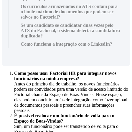
Os currículos armazenados no ATS contam para
o limite máximo de documentos que podem ser
salvos no Factorial?
Se um candidato se candidatar duas vezes pelo
ATS do Factorial, o sistema detecta a candidatura
duplicada?
Como funciona a integração com o LinkedIn?
Como
posso
usar
Factorial
HR
para
integrar
novos
funcion
á
rios
na
minha
empresa
?
Antes
do
primeiro
dia
de
trabalho
,
os
novos
funcion
á
rios
podem
ser
convidados
para
uma
vers
ã
o
de
acesso
limitado
do
Factorial
chamada
Espa
ç
o
de
Boas
-
Vindas
.
Nesse
espa
ç
o
,
eles
podem
concluir
tarefas
de
integra
ç
ã
o
,
como
fazer
upload
de
documentos
pessoais
e
preencher
suas
informa
ç
õ
es
pessoais
.
É
poss
í
vel
realocar
um
funcion
á
rio
de
volta
para
o
Espa
ç
o
de
Boas
-
Vindas
?
Sim
,
um
funcion
á
rio
pode
ser
transferido
de
volta
para
o
Espa
ç
o
de
Boas
-
Vindas
.