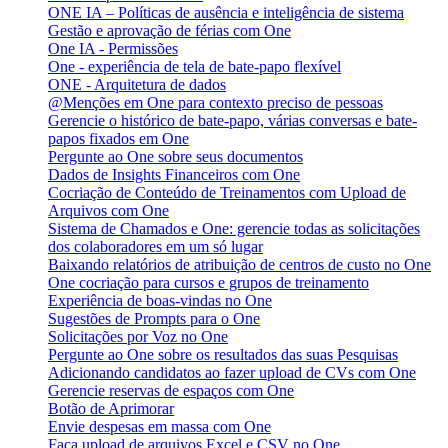
ONE IA – Políticas de ausência e inteligência de sistema
Gestão e aprovação de férias com One
One IA - Permissões
One - experiência de tela de bate-papo flexível
ONE - Arquitetura de dados
@Menções em One para contexto preciso de pessoas
Gerencie o histórico de bate-papo, várias conversas e bate-
papos fixados em One
Pergunte ao One sobre seus documentos
Dados de Insights Financeiros com One
Cocriação de Conteúdo de Treinamentos com Upload de
Arquivos com One
Sistema de Chamados e One: gerencie todas as solicitações
dos colaboradores em um só lugar
Baixando relatórios de atribuição de centros de custo no One
One cocriação para cursos e grupos de treinamento
Experiência de boas-vindas no One
Sugestões de Prompts para o One
Solicitações por Voz no One
Pergunte ao One sobre os resultados das suas Pesquisas
Adicionando candidatos ao fazer upload de CVs com One
Gerencie reservas de espaços com One
Botão de Aprimorar
Envie despesas em massa com One
Faça upload de arquivos Excel e CSV no One