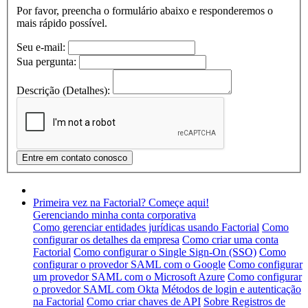
Por favor, preencha o formulário abaixo e responderemos o
mais rápido possível.
Seu e-mail:
Sua pergunta:
Descrição (Detalhes):
Primeira vez na Factorial? Começe aqui!
Gerenciando minha conta corporativa
Como gerenciar entidades jurídicas usando Factorial
Como
configurar os detalhes da empresa
Como criar uma conta
Factorial
Como configurar o Single Sign-On (SSO)
Como
configurar o provedor SAML com o Google
Como configurar
um provedor SAML com o Microsoft Azure
Como configurar
o provedor SAML com Okta
Métodos de login e autenticação
na Factorial
Como criar chaves de API
Sobre Registros de