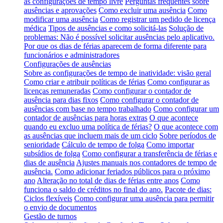
as configurações de tempo livre
Perguntas frequentes sobre
ausências e aprovações
Como excluir uma ausência
Como
modificar uma ausência
Como registrar um pedido de licença
médica
Tipos de ausências e como solicitá-las
Solução de
problemas: Não é possível solicitar ausências pelo aplicativo.
Por que os dias de férias aparecem de forma diferente para
funcionários e administradores
Configurações de ausências
Sobre as configurações de tempo de inatividade: visão geral
Como criar e atribuir políticas de férias
Como configurar as
licenças remuneradas
Como configurar o contador de
ausência para dias fixos
Como configurar o contador de
ausências com base no tempo trabalhado
Como configurar um
contador de ausências para horas extras
O que acontece
quando eu excluo uma política de férias?
O que acontece com
as ausências que incluem mais de um ciclo
Sobre períodos de
senioridade
Cálculo de tempo de folga
Como importar
subsídios de folga
Como configurar a transferência de férias e
dias de ausência
Ajustes manuais nos contadores de tempo de
ausência.
Como adicionar feriados públicos para o próximo
ano
Alteração no total de dias de férias entre anos
Como
funciona o saldo de créditos no final do ano.
Pacote de dias:
Ciclos flexíveis
Como configurar uma ausência para permitir
o envio de documentos
Gestão de turnos