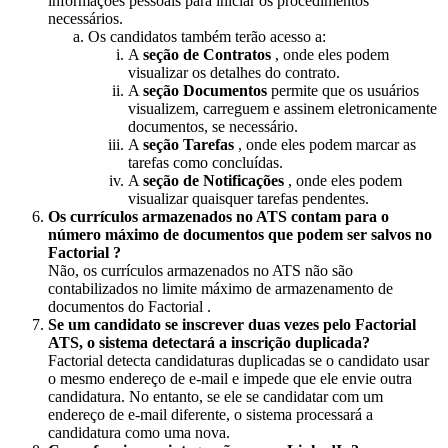
informa
ç
õ
es
pessoais
para
iniciar
os
procedimentos
necess
á
rios
.
Os
candidatos
tamb
é
m
ter
ã
o
acesso
a
:
A
se
ç
ã
o
de
Contratos
,
onde
eles
podem
visualizar
os
detalhes
do
contrato
.
A
se
ç
ã
o
Documentos
permite
que
os
usu
á
rios
visualizem
,
carreguem
e
assinem
eletronicamente
documentos
,
se
necess
á
rio
.
A
se
ç
ã
o
Tarefas
,
onde
eles
podem
marcar
as
tarefas
como
conclu
í
das
.
A
se
ç
ã
o
de
Notifica
ç
õ
es
,
onde
eles
podem
visualizar
quaisquer
tarefas
pendentes
.
Os
curr
í
culos
armazenados
no
ATS
contam
para
o
n
ú
mero
m
á
ximo
de
documentos
que
podem
ser
salvos
no
Factorial
?
N
ã
o
,
os
curr
í
culos
armazenados
no
ATS
n
ã
o
s
ã
o
contabilizados
no
limite
m
á
ximo
de
armazenamento
de
documentos
do
Factorial
.
Se
um
candidato
se
inscrever
duas
vezes
pelo
Factorial
ATS
,
o
sistema
detectar
á
a
inscri
ç
ã
o
duplicada
?
Factorial
detecta
candidaturas
duplicadas
se
o
candidato
usar
o
mesmo
endere
ç
o
de
e
-
mail
e
impede
que
ele
envie
outra
candidatura
.
No
entanto
,
se
ele
se
candidatar
com
um
endere
ç
o
de
e
-
mail
diferente
,
o
sistema
processar
á
a
candidatura
como
uma
nova
.