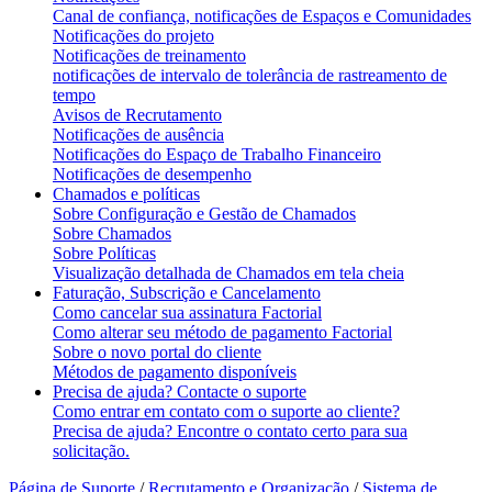
Canal de confiança, notificações de Espaços e Comunidades
Notificações do projeto
Notificações de treinamento
notificações de intervalo de tolerância de rastreamento de
tempo
Avisos de Recrutamento
Notificações de ausência
Notificações do Espaço de Trabalho Financeiro
Notificações de desempenho
Chamados e políticas
Sobre Configuração e Gestão de Chamados
Sobre Chamados
Sobre Políticas
Visualização detalhada de Chamados em tela cheia
Faturação, Subscrição e Cancelamento
Como cancelar sua assinatura Factorial
Como alterar seu método de pagamento Factorial
Sobre o novo portal do cliente
Métodos de pagamento disponíveis
Precisa de ajuda? Contacte o suporte
Como entrar em contato com o suporte ao cliente?
Precisa de ajuda? Encontre o contato certo para sua
solicitação.
Página de Suporte
/
Recrutamento e Organização
/
Sistema de