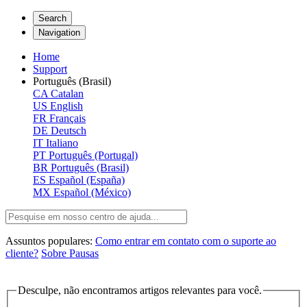
Search
Navigation
Home
Support
Português (Brasil)
CA
Catalan
US
English
FR
Français
DE
Deutsch
IT
Italiano
PT
Português (Portugal)
BR
Português (Brasil)
ES
Español (España)
MX
Español (México)
Assuntos populares:
Como entrar em contato com o suporte ao
cliente?
Sobre Pausas
Desculpe, não encontramos artigos relevantes para você.