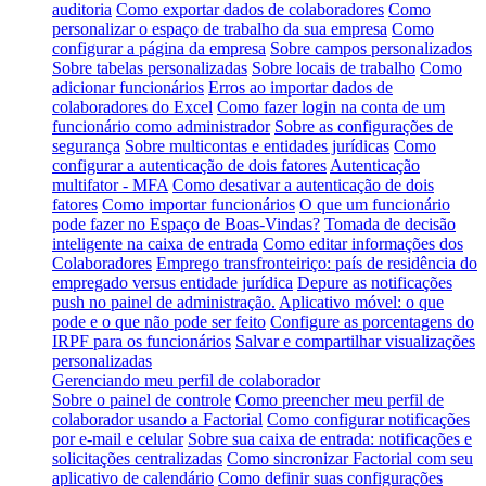
auditoria
Como exportar dados de colaboradores
Como
personalizar o espaço de trabalho da sua empresa
Como
configurar a página da empresa
Sobre campos personalizados
Sobre tabelas personalizadas
Sobre locais de trabalho
Como
adicionar funcionários
Erros ao importar dados de
colaboradores do Excel
Como fazer login na conta de um
funcionário como administrador
Sobre as configurações de
segurança
Sobre multicontas e entidades jurídicas
Como
configurar a autenticação de dois fatores
Autenticação
multifator - MFA
Como desativar a autenticação de dois
fatores
Como importar funcionários
O que um funcionário
pode fazer no Espaço de Boas-Vindas?
Tomada de decisão
inteligente na caixa de entrada
Como editar informações dos
Colaboradores
Emprego transfronteiriço: país de residência do
empregado versus entidade jurídica
Depure as notificações
push no painel de administração.
Aplicativo móvel: o que
pode e o que não pode ser feito
Configure as porcentagens do
IRPF para os funcionários
Salvar e compartilhar visualizações
personalizadas
Gerenciando meu perfil de colaborador
Sobre o painel de controle
Como preencher meu perfil de
colaborador usando a Factorial
Como configurar notificações
por e-mail e celular
Sobre sua caixa de entrada: notificações e
solicitações centralizadas
Como sincronizar Factorial com seu
aplicativo de calendário
Como definir suas configurações