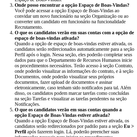
Onde
posso
encontrar
a
op
ç
ã
o
Espa
ç
o
de
Boas
-
Vindas
?
Voc
ê
pode
acessar
a
op
ç
ã
o
Espa
ç
o
de
Boas
-
Vindas
ao
convidar
um
novo
funcion
á
rio
na
se
ç
ã
o
Organiza
ç
ã
o
ou
ao
converter
um
candidato
em
funcion
á
rio
na
funcionalidade
Recrutamento
.
O
que
os
candidatos
ver
ã
o
em
suas
contas
com
a
op
ç
ã
o
de
espa
ç
o
de
boas
-
vindas
ativada
?
Quando
a
op
ç
ã
o
de
espa
ç
o
de
boas
-
vindas
estiver
ativada
,
os
candidatos
ser
ã
o
redirecionados
automaticamente
para
a
se
ç
ã
o
Perfil
ap
ó
s
o
login
.
Nessa
se
ç
ã
o
,
eles
poder
ã
o
completar
seus
dados
para
que
o
Departamento
de
Recursos
Humanos
inicie
os
procedimentos
necess
á
rios
.
Ter
ã
o
acesso
à
se
ç
ã
o
Contrato
,
onde
poder
ã
o
visualizar
as
informa
ç
õ
es
do
contrato
,
e
à
se
ç
ã
o
Documentos
,
onde
poder
ã
o
visualizar
seus
pr
ó
prios
documentos
,
fazer
upload
de
documentos
e
assinar
eletronicamente
,
caso
tenham
sido
notificados
para
tal
.
Al
é
m
disso
,
os
candidatos
podem
marcar
tarefas
como
conclu
í
das
na
se
ç
ã
o
Tarefas
e
visualizar
as
tarefas
pendentes
na
se
ç
ã
o
Notifica
ç
õ
es
.
O
que
os
candidatos
ver
ã
o
em
suas
contas
quando
a
op
ç
ã
o
Espa
ç
o
de
Boas
-
Vindas
estiver
ativada
?
Quando
a
op
ç
ã
o
Espa
ç
o
de
Boas
-
Vindas
estiver
ativada
,
os
candidatos
ser
ã
o
redirecionados
por
padr
ã
o
para
a
se
ç
ã
o
Eu
>
Perfil
ap
ó
s
fazerem
login
.
L
á
,
poder
ã
o
preencher
suas