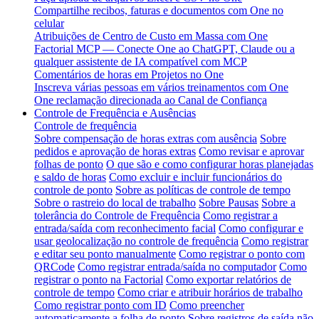
Compartilhe recibos, faturas e documentos com One no
celular
Atribuições de Centro de Custo em Massa com One
Factorial MCP — Conecte One ao ChatGPT, Claude ou a
qualquer assistente de IA compatível com MCP
Comentários de horas em Projetos no One
Inscreva várias pessoas em vários treinamentos com One
One reclamação direcionada ao Canal de Confiança
Controle de Frequência e Ausências
Controle de frequência
Sobre compensação de horas extras com ausência
Sobre
pedidos e aprovação de horas extras
Como revisar e aprovar
folhas de ponto
O que são e como configurar horas planejadas
e saldo de horas
Como excluir e incluir funcionários do
controle de ponto
Sobre as políticas de controle de tempo
Sobre o rastreio do local de trabalho
Sobre Pausas
Sobre a
tolerância do Controle de Frequência
Como registrar a
entrada/saída com reconhecimento facial
Como configurar e
usar geolocalização no controle de frequência
Como registrar
e editar seu ponto manualmente
Como registrar o ponto com
QRCode
Como registrar entrada/saída no computador
Como
registrar o ponto na Factorial
Como exportar relatórios de
controle de tempo
Como criar e atribuir horários de trabalho
Como registrar ponto com ID
Como preencher
automaticamente a folha de ponto
Sobre registros de saída não