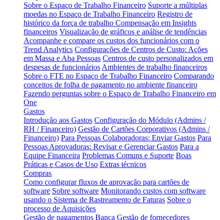
Sobre o Espaço de Trabalho Financeiro
Suporte a múltiplas
moedas no Espaço de Trabalho Financeiro
Registro de
histórico da força de trabalho
Compensação em Insights
financeiros
Visualização de gráficos e análise de tendências
Acompanhe e compare os custos dos funcionários com o
Trend Analytics
Configurações de Centros de Custo: Ações
em Massa e Aba Pessoas
Centros de custo personalizados em
despesas de funcionários
Ambientes de trabalho financeiros
Sobre o FTE no Espaço de Trabalho Financeiro
Comparando
conceitos de folha de pagamento no ambiente financeiro
Fazendo perguntas sobre o Espaço de Trabalho Financeiro em
One
Gastos
Introdução aos Gastos
Configuração do Módulo (Admins /
RH / Financeiro)
Gestão de Cartões Corporativos (Admins /
Financeiro)
Para Pessoas Colaboradoras: Enviar Gastos
Para
Pessoas Aprovadoras: Revisar e Gerenciar Gastos
Para a
Equipe Financeira
Problemas Comuns e Suporte
Boas
Práticas e Casos de Uso
Extras técnicos
Compras
Como configurar fluxos de aprovação para cartões de
software
Sobre software
Monitorando custos com software
usando o Sistema de Rastreamento de Faturas
Sobre o
processo de Aquisições
Gestão de pagamentos
Banca
Gestão de fornecedores