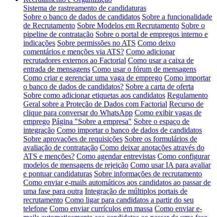
Sistema de rastreamento de candidaturas
Sobre o banco de dados de candidatos
Sobre a funcionalidade
de Recrutamento
Sobre Modelos em Recrutamento
Sobre o
pipeline de contratação
Sobre o portal de empregos interno e
indicações
Sobre permissões no ATS
Como deixo
comentários e menções via ATS?
Como adicionar
recrutadores externos ao Factorial
Como usar a caixa de
entrada de mensagens
Como usar o fórum de mensagens
Como criar e gerenciar uma vaga de emprego
Como importar
o banco de dados de candidatos?
Sobre a carta de oferta
Sobre como adicionar etiquetas aos candidatos
Regulamento
Geral sobre a Proteção de Dados com Factorial
Recurso de
clique para conversar do WhatsApp
Como exibir vagas de
emprego
Página "Sobre a empresa"
Sobre o espaço de
integração
Como importar o banco de dados de candidatos
Sobre aprovações de requisições
Sobre os formulários de
avaliação de contratação
Como deixar anotações através do
ATS e menções?
Como agendar entrevistas
Como configurar
modelos de mensagens de rejeição
Como usar IA para avaliar
e pontuar candidaturas
Sobre informações de recrutamento
Como enviar e-mails automáticos aos candidatos ao passar de
uma fase para outra
Integração de múltiplos portais de
recrutamento
Como ligar para candidatos a partir do seu
telefone
Como enviar currículos em massa
Como enviar e-