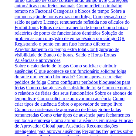
turno
Cálculo de saldo considerando tempo livre
Correções
automáticas para freios manuais
Como refletir o trabalho
remoto no Factorial
Categorias e blocos de tempo
Sobre a
compensação de horas extras com folga.
Compensação de
saldo negativo
Licença remunerada refletida nos cálculos do
Forfait Jours
Filtros de rastreamento de tempo
Como baixar
relatórios de ponto de funcionários demitidos
Solução de
problemas com o registro de entrada/saída por código QR
Registrando o ponto em um fuso horário diferente
Arredondamento do tempo extra total
Configuração de
visibilidade de Banco de horas, Saldo e Horas Extras
Ausências e aprovações
Sobre o calendário de folgas
Como solicitar e atribuir
ausências
O que acontece se um funcionário solicitar folga
durante um período bloqueado?
Como aprovar e rejeitar
pedidos de folga
Como configurar períodos bloqueados para
férias
Como criar ajustes de subsídio de folga
Como exportar
o relatório de férias dos seus funcionários
Sobre os abonos de
tempo livre
Como solicitar e aprovar uma ausência
Como
criar tipos de ausência
Sobre o aprovador de tempo livre
Como criar sistemas de aprovação de férias
Sobre faltas
remuneradas
Como criar tipos de ausência para fechamentos
em toda a empresa
Como atribuir ausências em massa
Função
de Aprovador Global para Ausências
Recomendações
inteligentes para aprovar ausências
Perguntas frequentes sobre