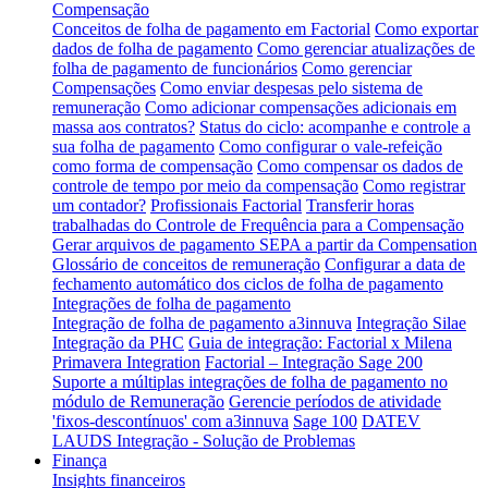
Compensação
Conceitos de folha de pagamento em Factorial
Como exportar
dados de folha de pagamento
Como gerenciar atualizações de
folha de pagamento de funcionários
Como gerenciar
Compensações
Como enviar despesas pelo sistema de
remuneração
Como adicionar compensações adicionais em
massa aos contratos?
Status do ciclo: acompanhe e controle a
sua folha de pagamento
Como configurar o vale-refeição
como forma de compensação
Como compensar os dados de
controle de tempo por meio da compensação
Como registrar
um contador?
Profissionais Factorial
Transferir horas
trabalhadas do Controle de Frequência para a Compensação
Gerar arquivos de pagamento SEPA a partir da Compensation
Glossário de conceitos de remuneração
Configurar a data de
fechamento automático dos ciclos de folha de pagamento
Integrações de folha de pagamento
Integração de folha de pagamento a3innuva
Integração Silae
Integração da PHC
Guia de integração: Factorial x Milena
Primavera Integration
Factorial – Integração Sage 200
Suporte a múltiplas integrações de folha de pagamento no
módulo de Remuneração
Gerencie períodos de atividade
'fixos-descontínuos' com a3innuva
Sage 100
DATEV
LAUDS Integração - Solução de Problemas
Finança
Insights financeiros