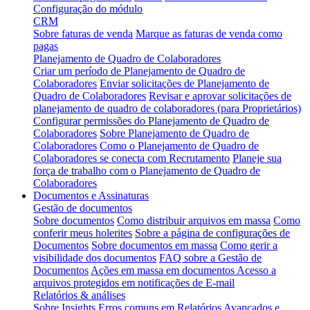
Configuração do módulo
CRM
Sobre faturas de venda
Marque as faturas de venda como
pagas
Planejamento de Quadro de Colaboradores
Criar um período de Planejamento de Quadro de
Colaboradores
Enviar solicitações de Planejamento de
Quadro de Colaboradores
Revisar e aprovar solicitações de
planejamento de quadro de colaboradores (para Proprietários)
Configurar permissões do Planejamento de Quadro de
Colaboradores
Sobre Planejamento de Quadro de
Colaboradores
Como o Planejamento de Quadro de
Colaboradores se conecta com Recrutamento
Planeje sua
força de trabalho com o Planejamento de Quadro de
Colaboradores
Documentos e Assinaturas
Gestão de documentos
Sobre documentos
Como distribuir arquivos em massa
Como
conferir meus holerites
Sobre a página de configurações de
Documentos
Sobre documentos em massa
Como gerir a
visibilidade dos documentos
FAQ sobre a Gestão de
Documentos
Ações em massa em documentos
Acesso a
arquivos protegidos em notificações de E-mail
Relatórios & análises
Sobre Insights
Erros comuns em Relatórios Avançados e