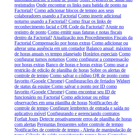
registrados
Onde encontrar os links para batida de ponto na
Factorial?
Como adicionar blocos de tempo aos seus
colaboradores usando a Factorial
Como inserir adicional
noturno usando a Factorial?
Como fixar os links de
reconhecimento facial e QR Code da Factorial?
Ajuste no
registro de ponto
Como emitir suas faturas e notas fiscais
dentro da Factorial?
Atualização nos Procedimentos Fiscais da
Factorial
Compensação por horas extras
Como adicionar ou
alterar uma ausência em um contador
Balanço anual: máximo
de horas anuais vs tempo planejado
Horários especiais
Como
configurar turnos noturnos
Como configurar a compensação
por horas extras
Banco de horas e horas extras
Como usar a
restrição de edição de planilha de horas
Sobre os alertas de
controle de tempo
Como salvar o código QR de ponto como
favorito (Google Chrome)
Configurações de feriados
Widget
de status da equipe
Como salvar o ponto por ID como
favorito (Google Chrome)
Como encontrar seu ID de
funcionário no Factorial
Como adicionar ou editar
observações em uma planilha de horas
Notificações de
controle de tempo
Configure lembretes de entrada e saída no
aplicativo móvel
Configurando e gerenciando contratos
Forfait Jours
Detecte proativamente erros de planilha de horas
com alertas
Perguntas frequentes sobre controle de tempo
Notificações de controle de tempo - Alerta de manipulação de