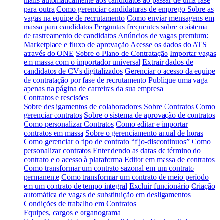
mails automaticamente aos candidatos ao passar de uma fase
para outra
Como gerenciar candidaturas de emprego
Sobre as
vagas na equipe de recrutamento
Como enviar mensagens em
massa para candidatos
Perguntas frequentes sobre o sistema
de rastreamento de candidatos
Anúncios de vagas premium:
Marketplace e fluxo de aprovação
Acesse os dados do ATS
através do ONE
Sobre o Plano de Contratação
Importar vagas
em massa com o importador universal
Extrair dados de
candidatos de CVs digitalizados
Gerenciar o acesso da equipe
de contratação por fase de recrutamento
Publique uma vaga
apenas na página de carreiras da sua empresa
Contratos e rescisões
Sobre desligamentos de colaboradores
Sobre Contratos
Como
gerenciar contratos
Sobre o sistema de aprovação de contratos
Como personalizar Contratos
Como editar e importar
contratos em massa
Sobre o gerenciamento anual de horas
Como gerenciar o tipo de contrato “fijo-discontinuos”
Como
personalizar contratos
Entendendo as datas de término do
contrato e o acesso à plataforma
Editor em massa de contratos
Como transformar um contrato sazonal em um contrato
permanente
Como transformar um contrato de meio período
em um contrato de tempo integral
Excluir funcionário
Criação
automática de vagas de substituição em desligamentos
Condições de trabalho em Contratos
Equipes, cargos e organograma