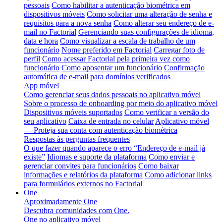
pessoais
Como habilitar a autenticação biométrica em
dispositivos móveis
Como solicitar uma alteração de senha e
requisitos para a nova senha
Como alterar seu endereço de e-
mail no Factorial
Gerenciando suas configurações de idioma,
data e hora
Como visualizar a escala de trabalho de um
funcionário
Nome preferido em Factorial
Carregar foto de
perfil
Como acessar Factorial pela primeira vez como
funcionário
Como aposentar um funcionário
Confirmação
automática de e-mail para domínios verificados
App móvel
Como gerenciar seus dados pessoais no aplicativo móvel
Sobre o processo de onboarding por meio do aplicativo móvel
Dispositivos móveis suportados
Como verificar a versão do
seu aplicativo
Caixa de entrada no celular
Aplicativo móvel
— Proteja sua conta com autenticação biométrica
Respostas às perguntas frequentes
O que fazer quando aparece o erro “Endereço de e-mail já
existe”
Idiomas e suporte da plataforma
Como enviar e
gerenciar convites para funcionários
Como baixar
informações e relatórios da plataforma
Como adicionar links
para formulários externos no Factorial
One
Aproximadamente One
Descubra comunidades com One.
One no aplicativo móvel