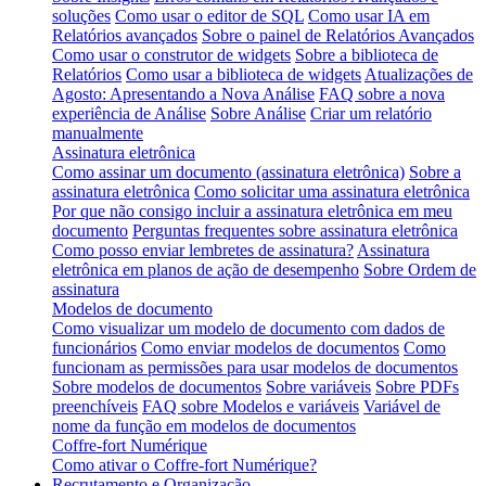
soluções
Como usar o editor de SQL
Como usar IA em
Relatórios avançados
Sobre o painel de Relatórios Avançados
Como usar o construtor de widgets
Sobre a biblioteca de
Relatórios
Como usar a biblioteca de widgets
Atualizações de
Agosto: Apresentando a Nova Análise
FAQ sobre a nova
experiência de Análise
Sobre Análise
Criar um relatório
manualmente
Assinatura eletrônica
Como assinar um documento (assinatura eletrônica)
Sobre a
assinatura eletrônica
Como solicitar uma assinatura eletrônica
Por que não consigo incluir a assinatura eletrônica em meu
documento
Perguntas frequentes sobre assinatura eletrônica
Como posso enviar lembretes de assinatura?
Assinatura
eletrônica em planos de ação de desempenho
Sobre Ordem de
assinatura
Modelos de documento
Como visualizar um modelo de documento com dados de
funcionários
Como enviar modelos de documentos
Como
funcionam as permissões para usar modelos de documentos
Sobre modelos de documentos
Sobre variáveis
Sobre PDFs
preenchíveis
FAQ sobre Modelos e variáveis
Variável de
nome da função em modelos de documentos
Coffre-fort Numérique
Como ativar o Coffre-fort Numérique?
Recrutamento e Organização