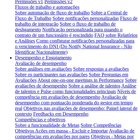
Permissões v1
Permissões v2
Fluxos de trabalho e automações
Sobre automação de fluxo de trabalho
Sobre a Central de
Fluxo de Trabalho
Sobre notificações personalizadas
Fluxo de
trabalho de integração
Sobre o fluxo de trabalho de
desligamento
Notificação personalizada para quando o
contrato de um funcionário é rescindido
FAQ sobre Relatórios
e Análises
Como configurar notificações personalizadas para
o vencimento do DNI (Do Notify National Insurance - Não
Identificar Nacionalmente)
Desempenho e Engajamento
Avaliação de desempenho
Sobre análises em avaliações
Sobre respostas a avaliações
Sobre os participantes nas avaliações
Sobre Perguntas em
Avaliações
About one-on-one meetings in Performance
Sobre
avaliações de desempenho
Sobre a análise de talentos
Análise
de talentos e Pulse como funcionalidades principais
Níveis de
competência em avaliações de desempenho
Avaliação de
desempenho com pontuação ponderada do gestor em tempo
real
Objetivos nas avaliações de desempenho: Painel lateral de
contexto
Feedbacks em Desempenho
Competências e objetivos
Sobre a funcionalidade de Metas
Sobre Competências
Objetivos Ações em massa - Excluir e Importar
Avaliação de
competências em avaliações por pares
Objetivos - Metas por