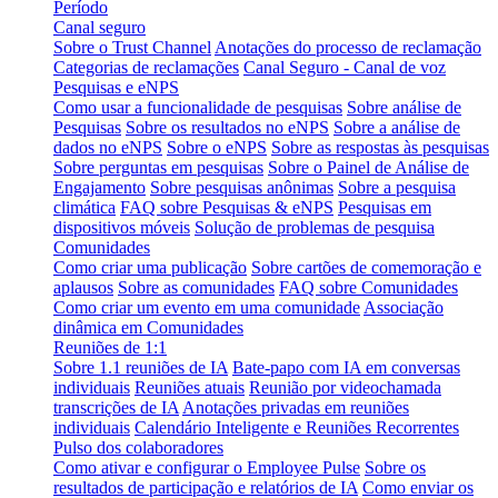
Período
Canal seguro
Sobre o Trust Channel
Anotações do processo de reclamação
Categorias de reclamações
Canal Seguro - Canal de voz
Pesquisas e eNPS
Como usar a funcionalidade de pesquisas
Sobre análise de
Pesquisas
Sobre os resultados no eNPS
Sobre a análise de
dados no eNPS
Sobre o eNPS
Sobre as respostas às pesquisas
Sobre perguntas em pesquisas
Sobre o Painel de Análise de
Engajamento
Sobre pesquisas anônimas
Sobre a pesquisa
climática
FAQ sobre Pesquisas & eNPS
Pesquisas em
dispositivos móveis
Solução de problemas de pesquisa
Comunidades
Como criar uma publicação
Sobre cartões de comemoração e
aplausos
Sobre as comunidades
FAQ sobre Comunidades
Como criar um evento em uma comunidade
Associação
dinâmica em Comunidades
Reuniões de 1:1
Sobre 1.1 reuniões de IA
Bate-papo com IA em conversas
individuais
Reuniões atuais
Reunião por videochamada
transcrições de IA
Anotações privadas em reuniões
individuais
Calendário Inteligente e Reuniões Recorrentes
Pulso dos colaboradores
Como ativar e configurar o Employee Pulse
Sobre os
resultados de participação e relatórios de IA
Como enviar os