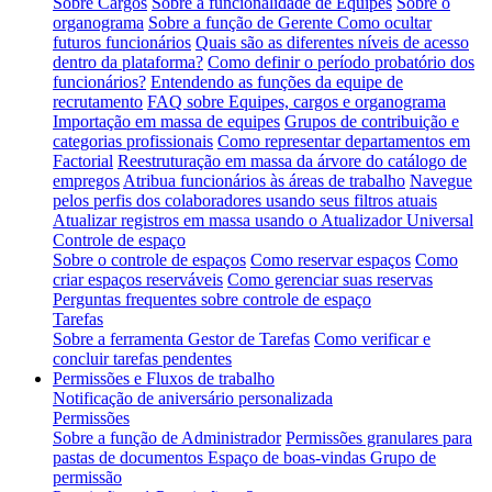
Sobre Cargos
Sobre a funcionalidade de Equipes
Sobre o
organograma
Sobre a função de Gerente
Como ocultar
futuros funcionários
Quais são as diferentes níveis de acesso
dentro da plataforma?
Como definir o período probatório dos
funcionários?
Entendendo as funções da equipe de
recrutamento
FAQ sobre Equipes, cargos e organograma
Importação em massa de equipes
Grupos de contribuição e
categorias profissionais
Como representar departamentos em
Factorial
Reestruturação em massa da árvore do catálogo de
empregos
Atribua funcionários às áreas de trabalho
Navegue
pelos perfis dos colaboradores usando seus filtros atuais
Atualizar registros em massa usando o Atualizador Universal
Controle de espaço
Sobre o controle de espaços
Como reservar espaços
Como
criar espaços reserváveis
Como gerenciar suas reservas
Perguntas frequentes sobre controle de espaço
Tarefas
Sobre a ferramenta Gestor de Tarefas
Como verificar e
concluir tarefas pendentes
Permissões e Fluxos de trabalho
Notificação de aniversário personalizada
Permissões
Sobre a função de Administrador
Permissões granulares para
pastas de documentos
Espaço de boas-vindas Grupo de
permissão