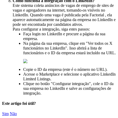
Como
funciona
a
integra
ç
ã
o
com
o
LinkedIn
?
Este
sistema
coleta
an
ú
ncios
de
vagas
de
emprego
de
sites
de
vagas
e
agregadores
na
internet
,
tornando
-
os
vis
í
veis
no
LinkedIn
.
Quando
uma
vaga
é
publicada
pela
Factorial
,
ela
aparece
automaticamente
na
p
á
gina
da
empresa
no
LinkedIn
e
pode
ser
encontrada
por
candidatos
ativos
.
Para
configurar
a
integra
ç
ã
o
,
siga
estes
passos
:
Fa
ç
a
login
no
LinkedIn
e
procure
a
p
á
gina
da
sua
empresa
.
Na
p
á
gina
da
sua
empresa
,
clique
em
"
Ver
todos
os
X
funcion
á
rios
no
LinkedIn
"
.
Isso
abrir
á
a
lista
de
funcion
á
rios
e
o
ID
da
empresa
estar
á
inclu
í
do
na
URL
.
Copie
o
ID
da
empresa
(
este
é
o
n
ú
mero
no
URL
)
.
Acesse
o
Marketplace
e
selecione
o
aplicativo
LinkedIn
Limited
Listings
.
Clique
no
bot
ã
o
"
Configurar
integra
ç
ã
o
"
,
cole
o
ID
da
sua
empresa
no
LinkedIn
e
salve
as
configura
ç
õ
es
de
integra
ç
ã
o
.
Este artigo foi útil?
Sim
Não