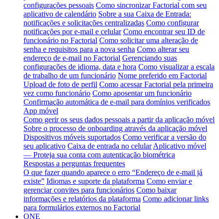
configurações pessoais
Como sincronizar Factorial com seu
aplicativo de calendário
Sobre a sua Caixa de Entrada:
notificações e solicitações centralizadas
Como configurar
notificações por e-mail e celular
Como encontrar seu ID de
funcionário no Factorial
Como solicitar uma alteração de
senha e requisitos para a nova senha
Como alterar seu
endereço de e-mail no Factorial
Gerenciando suas
configurações de idioma, data e hora
Como visualizar a escala
de trabalho de um funcionário
Nome preferido em Factorial
Upload de foto de perfil
Como acessar Factorial pela primeira
vez como funcionário
Como aposentar um funcionário
Confirmação automática de e-mail para domínios verificados
App móvel
Como gerir os seus dados pessoais a partir da aplicação móvel
Sobre o processo de onboarding através da aplicação móvel
Dispositivos móveis suportados
Como verificar a versão do
seu aplicativo
Caixa de entrada no celular
Aplicativo móvel
— Proteja sua conta com autenticação biométrica
Respostas a perguntas frequentes
O que fazer quando aparece o erro “Endereço de e-mail já
existe”
Idiomas e suporte da plataforma
Como enviar e
gerenciar convites para funcionários
Como baixar
informações e relatórios da plataforma
Como adicionar links
para formulários externos no Factorial
ONE