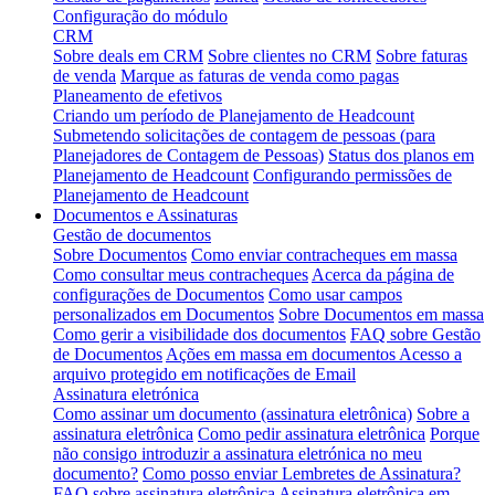
Configuração do módulo
CRM
Sobre deals em CRM
Sobre clientes no CRM
Sobre faturas
de venda
Marque as faturas de venda como pagas
Planeamento de efetivos
Criando um período de Planejamento de Headcount
Submetendo solicitações de contagem de pessoas (para
Planejadores de Contagem de Pessoas)
Status dos planos em
Planejamento de Headcount
Configurando permissões de
Planejamento de Headcount
Documentos e Assinaturas
Gestão de documentos
Sobre Documentos
Como enviar contracheques em massa
Como consultar meus contracheques
Acerca da página de
configurações de Documentos
Como usar campos
personalizados em Documentos
Sobre Documentos em massa
Como gerir a visibilidade dos documentos
FAQ sobre Gestão
de Documentos
Ações em massa em documentos
Acesso a
arquivo protegido em notificações de Email
Assinatura eletrónica
Como assinar um documento (assinatura eletrônica)
Sobre a
assinatura eletrônica
Como pedir assinatura eletrônica
Porque
não consigo introduzir a assinatura eletrónica no meu
documento?
Como posso enviar Lembretes de Assinatura?
FAQ sobre assinatura eletrônica
Assinatura eletrônica em