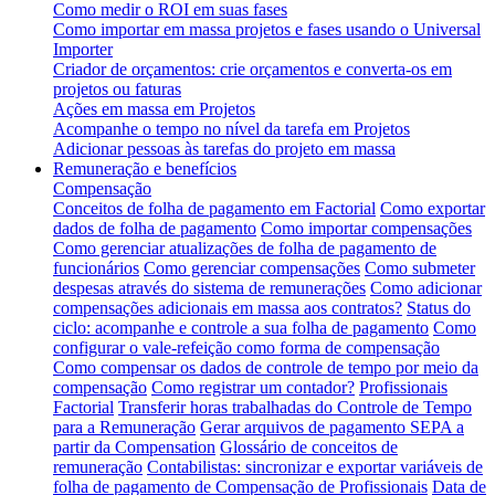
Como medir o ROI em suas fases
Como importar em massa projetos e fases usando o Universal
Importer
Criador de orçamentos: crie orçamentos e converta-os em
projetos ou faturas
Ações em massa em Projetos
Acompanhe o tempo no nível da tarefa em Projetos
Adicionar pessoas às tarefas do projeto em massa
Remuneração e benefícios
Compensação
Conceitos de folha de pagamento em Factorial
Como exportar
dados de folha de pagamento
Como importar compensações
Como gerenciar atualizações de folha de pagamento de
funcionários
Como gerenciar compensações
Como submeter
despesas através do sistema de remunerações
Como adicionar
compensações adicionais em massa aos contratos?
Status do
ciclo: acompanhe e controle a sua folha de pagamento
Como
configurar o vale-refeição como forma de compensação
Como compensar os dados de controle de tempo por meio da
compensação
Como registrar um contador?
Profissionais
Factorial
Transferir horas trabalhadas do Controle de Tempo
para a Remuneração
Gerar arquivos de pagamento SEPA a
partir da Compensation
Glossário de conceitos de
remuneração
Contabilistas: sincronizar e exportar variáveis de
folha de pagamento de Compensação de Profissionais
Data de