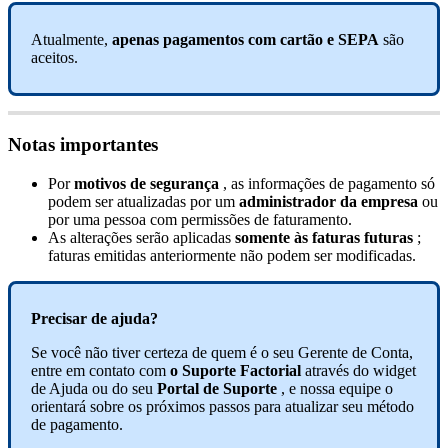
Atualmente
,
apenas
pagamentos
com
cart
ã
o
e
SEPA
s
ã
o
aceitos
.
Notas
importantes
Por
motivos
de
seguran
ç
a
,
as
informa
ç
õ
es
de
pagamento
s
ó
podem
ser
atualizadas
por
um
administrador
da
empresa
ou
por
uma
pessoa
com
permiss
õ
es
de
faturamento
.
As
altera
ç
õ
es
ser
ã
o
aplicadas
somente
à
s
faturas
futuras
;
faturas
emitidas
anteriormente
n
ã
o
podem
ser
modificadas
.
Precisar
de
ajuda
?
Se
voc
ê
n
ã
o
tiver
certeza
de
quem
é
o
seu
Gerente
de
Conta
,
entre
em
contato
com
o
Suporte
Factorial
atrav
é
s
do
widget
de
Ajuda
ou
do
seu
Portal
de
Suporte
,
e
nossa
equipe
o
orientar
á
sobre
os
pr
ó
ximos
passos
para
atualizar
seu
m
é
todo
de
pagamento
.