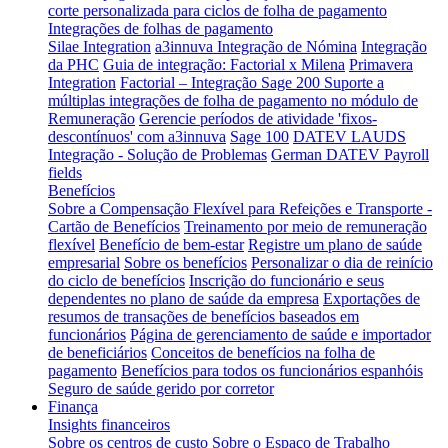
corte personalizada para ciclos de folha de pagamento
Integrações de folhas de pagamento
Silae Integration
a3innuva Integração de Nómina
Integração
da PHC
Guia de integração: Factorial x Milena
Primavera
Integration
Factorial – Integração Sage 200
Suporte a
múltiplas integrações de folha de pagamento no módulo de
Remuneração
Gerencie períodos de atividade 'fixos-
descontínuos' com a3innuva
Sage 100
DATEV LAUDS
Integração - Solução de Problemas
German DATEV Payroll
fields
Benefícios
Sobre a Compensação Flexível para Refeições e Transporte -
Cartão de Benefícios
Treinamento por meio de remuneração
flexível
Benefício de bem-estar
Registre um plano de saúde
empresarial
Sobre os benefícios
Personalizar o dia de reinício
do ciclo de benefícios
Inscrição do funcionário e seus
dependentes no plano de saúde da empresa
Exportações de
resumos de transações de benefícios baseados em
funcionários
Página de gerenciamento de saúde e importador
de beneficiários
Conceitos de benefícios na folha de
pagamento
Benefícios para todos os funcionários espanhóis
Seguro de saúde gerido por corretor
Finança
Insights financeiros
Sobre os centros de custo
Sobre o Espaço de Trabalho