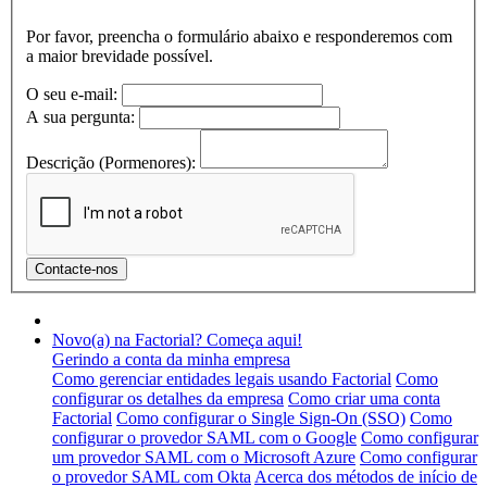
Por favor, preencha o formulário abaixo e responderemos com
a maior brevidade possível.
O seu e-mail:
A sua pergunta:
Descrição (Pormenores):
Novo(a) na Factorial? Começa aqui!
Gerindo a conta da minha empresa
Como gerenciar entidades legais usando Factorial
Como
configurar os detalhes da empresa
Como criar uma conta
Factorial
Como configurar o Single Sign-On (SSO)
Como
configurar o provedor SAML com o Google
Como configurar
um provedor SAML com o Microsoft Azure
Como configurar
o provedor SAML com Okta
Acerca dos métodos de início de