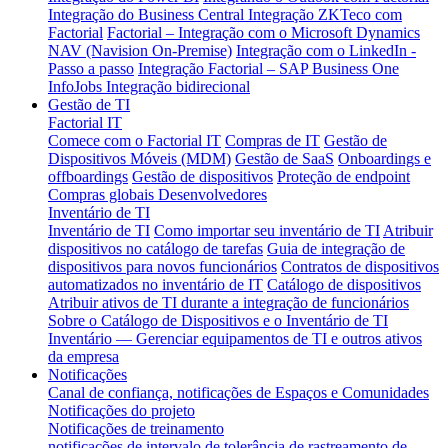
Integração do Business Central
Integração ZKTeco com
Factorial
Factorial – Integração com o Microsoft Dynamics
NAV (Navision On-Premise)
Integração com o LinkedIn -
Passo a passo
Integração Factorial – SAP Business One
InfoJobs Integração bidirecional
Gestão de TI
Factorial IT
Comece com o Factorial IT
Compras de IT
Gestão de
Dispositivos Móveis (MDM)
Gestão de SaaS
Onboardings e
offboardings
Gestão de dispositivos
Proteção de endpoint
Compras globais
Desenvolvedores
Inventário de TI
Inventário de TI
Como importar seu inventário de TI
Atribuir
dispositivos no catálogo de tarefas
Guia de integração de
dispositivos para novos funcionários
Contratos de dispositivos
automatizados no inventário de IT
Catálogo de dispositivos
Atribuir ativos de TI durante a integração de funcionários
Sobre o Catálogo de Dispositivos e o Inventário de TI
Inventário — Gerenciar equipamentos de TI e outros ativos
da empresa
Notificações
Canal de confiança, notificações de Espaços e Comunidades
Notificações do projeto
Notificações de treinamento
notificações de intervalo de tolerância de rastreamento de