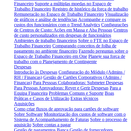
Financeiro
Suporte a múltiplas moedas no Espaço de
Trabalho Financeiro
Registro de histórico da força de trabalho
Remuneração no Espaço de Trabalho Financeiro
Visualização
de gráficos e análise de tendências
Acompanhe e compare os
custos dos funcionários com o Trend Analytics
Configurações
de Centros de Custo: Ações em Massa e Aba Pessoas
Centros
de custo personalizados em despesas de funcionários
Ambientes de trabalho financeiros
Sobre o FTE no Espaço de
Trabalho Financeiro
Comparando conceitos de folha de
pagamento no ambiente financeiro
Fazendo perguntas sobre o
Espaço de Trabalho Financeiro em One
Planeje sua força de
trabalho com o Planejamento de Contingente
Despesas
Introdução às Despesas
Configuração do Módulo (Admins /
RH / Finanças)
Gestão de Cartões Corporativos (Admins /
Finanças)
Para Pessoas Colaboradoras: Submeter Despesas
Para Pessoas Aprovadoras: Rever e Gerir Despesas
Para a
Equipa Financeira
Problemas Comuns e Suporte
Boas
Práticas e Casos de Utilização
Extras técnicos
Aquisições
Como criar fluxos de aprovação para cartões de software
Sobre Software
Monitorização dos custos de software com o
Sistema de Acompanhamento de Faturas
Sobre o processo de
aquisição
Sobre contas a pagar
Gestão de pagamentos
Banca
Gestão de fornecedores