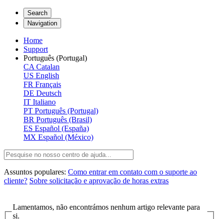
Search
Navigation
Home
Support
Português (Portugal)
CA
Catalan
US
English
FR
Français
DE
Deutsch
IT
Italiano
PT
Português (Portugal)
BR
Português (Brasil)
ES
Español (España)
MX
Español (México)
Assuntos populares:
Como entrar em contato com o suporte ao
cliente?
Sobre solicitação e aprovação de horas extras
Lamentamos, não encontrámos nenhum artigo relevante para
si.