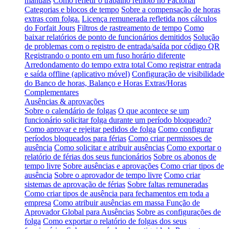
manuais
Como refletir o trabalho remoto no Factorial
Categorias e blocos de tempo
Sobre a compensação de horas
extras com folga.
Licença remunerada refletida nos cálculos
do Forfait Jours
Filtros de rastreamento de tempo
Como
baixar relatórios de ponto de funcionários demitidos
Solução
de problemas com o registro de entrada/saída por código QR
Registrando o ponto em um fuso horário diferente
Arredondamento do tempo extra total
Como registrar entrada
e saída offline (aplicativo móvel)
Configuração de visibilidade
do Banco de horas, Balanço e Horas Extras/Horas
Complementares
Ausências & aprovações
Sobre o calendário de folgas
O que acontece se um
funcionário solicitar folga durante um período bloqueado?
Como aprovar e rejeitar pedidos de folga
Como configurar
períodos bloqueados para férias
Como criar permissoes de
ausência
Como solicitar e atribuir ausências
Como exportar o
relatório de férias dos seus funcionários
Sobre os abonos de
tempo livre
Sobre ausências e aprovações
Como criar tipos de
ausência
Sobre o aprovador de tempo livre
Como criar
sistemas de aprovação de férias
Sobre faltas remuneradas
Como criar tipos de ausência para fechamentos em toda a
empresa
Como atribuir ausências em massa
Função de
Aprovador Global para Ausências
Sobre as configurações de
folga
Como exportar o relatório de folgas dos seus