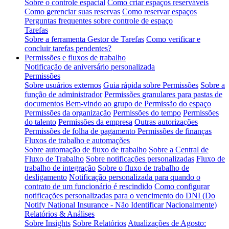
Sobre o controle espacial
Como criar espaços reserváveis
Como gerenciar suas reservas
Como reservar espaços
Perguntas frequentes sobre controle de espaço
Tarefas
Sobre a ferramenta Gestor de Tarefas
Como verificar e
concluir tarefas pendentes?
Permissões e fluxos de trabalho
Notificação de aniversário personalizada
Permissões
Sobre usuários externos
Guia rápida sobre Permissões
Sobre a
função de administrador
Permissões granulares para pastas de
documentos
Bem-vindo ao grupo de Permissão do espaço
Permissões da organização
Permissões do tempo
Permissões
do talento
Permissões da empresa
Outras autorizações
Permissões de folha de pagamento
Permissões de finanças
Fluxos de trabalho e automações
Sobre automação de fluxo de trabalho
Sobre a Central de
Fluxo de Trabalho
Sobre notificações personalizadas
Fluxo de
trabalho de integração
Sobre o fluxo de trabalho de
desligamento
Notificação personalizada para quando o
contrato de um funcionário é rescindido
Como configurar
notificações personalizadas para o vencimento do DNI (Do
Notify National Insurance - Não Identificar Nacionalmente)
Relatórios & Análises
Sobre Insights
Sobre Relatórios
Atualizações de Agosto: