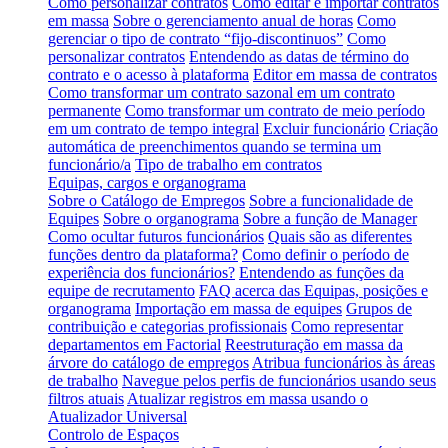
Como personalizar contratos
Como editar e importar contratos
em massa
Sobre o gerenciamento anual de horas
Como
gerenciar o tipo de contrato “fijo-discontinuos”
Como
personalizar contratos
Entendendo as datas de término do
contrato e o acesso à plataforma
Editor em massa de contratos
Como transformar um contrato sazonal em um contrato
permanente
Como transformar um contrato de meio período
em um contrato de tempo integral
Excluir funcionário
Criação
automática de preenchimentos quando se termina um
funcionário/a
Tipo de trabalho em contratos
Equipas, cargos e organograma
Sobre o Catálogo de Empregos
Sobre a funcionalidade de
Equipes
Sobre o organograma
Sobre a função de Manager
Como ocultar futuros funcionários
Quais são as diferentes
funções dentro da plataforma?
Como definir o período de
experiência dos funcionários?
Entendendo as funções da
equipe de recrutamento
FAQ acerca das Equipas, posições e
organograma
Importação em massa de equipes
Grupos de
contribuição e categorias profissionais
Como representar
departamentos em Factorial
Reestruturação em massa da
árvore do catálogo de empregos
Atribua funcionários às áreas
de trabalho
Navegue pelos perfis de funcionários usando seus
filtros atuais
Atualizar registros em massa usando o
Atualizador Universal
Controlo de Espaços