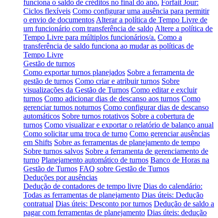
funciona o saldo de créditos no final do ano.
Forfait Jour:
Ciclos flexíveis
Como configurar uma ausência para permitir
o envio de documentos
Alterar a política de Tempo Livre de
um funcionário com transferência de saldo
Altere a política de
Tempo Livre para múltiplos funcionários/a.
Como a
transferência de saldo funciona ao mudar as políticas de
Tempo Livre
Gestão de turnos
Como exportar turnos planejados
Sobre a ferramenta de
gestão de turnos
Como criar e atribuir turnos
Sobre
visualizações da Gestão de Turnos
Como editar e excluir
turnos
Como adicionar dias de descanso aos turnos
Como
gerenciar turnos noturnos
Como configurar dias de descanso
automáticos
Sobre turnos rotativos
Sobre a cobertura de
turnos
Como visualizar e exportar o relatório de balanço anual
Como solicitar uma troca de turno
Como gerenciar ausências
em Shifts
Sobre as ferramentas de planejamento de tempo
Sobre turnos salvos
Sobre a ferramenta de gerenciamento de
turno
Planejamento automático de turnos
Banco de Horas na
Gestão de Turnos
FAQ sobre Gestão de Turnos
Deduções por ausências
Dedução de contadores de tempo livre
Dias do calendário:
Todas as ferramentas de planejamento
Dias úteis: Dedução
contratual
Dias úteis: Desconto por turnos
Dedução de saldo a
pagar com ferramentas de planejamento
Dias úteis: dedução