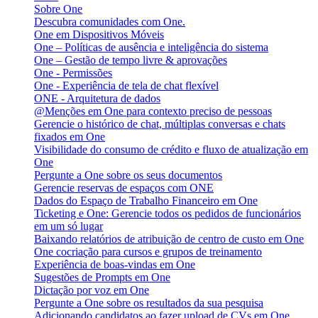
Sobre One
Descubra comunidades com One.
One em Dispositivos Móveis
One – Políticas de ausência e inteligência do sistema
One – Gestão de tempo livre & aprovações
One - Permissões
One - Experiência de tela de chat flexível
ONE - Arquitetura de dados
@Menções em One para contexto preciso de pessoas
Gerencie o histórico de chat, múltiplas conversas e chats
fixados em One
Visibilidade do consumo de crédito e fluxo de atualização em
One
Pergunte a One sobre os seus documentos
Gerencie reservas de espaços com ONE
Dados do Espaço de Trabalho Financeiro em One
Ticketing e One: Gerencie todos os pedidos de funcionários
em um só lugar
Baixando relatórios de atribuição de centro de custo em One
One cocriação para cursos e grupos de treinamento
Experiência de boas-vindas em One
Sugestões de Prompts em One
Dictação por voz em One
Pergunte a One sobre os resultados da sua pesquisa
Adicionando candidatos ao fazer upload de CVs em One