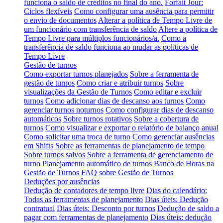
funciona o saldo de créditos no final do ano.
Forfait Jour:
Ciclos flexíveis
Como configurar uma ausência para permitir
o envio de documentos
Alterar a política de Tempo Livre de
um funcionário com transferência de saldo
Altere a política de
Tempo Livre para múltiplos funcionários/a.
Como a
transferência de saldo funciona ao mudar as políticas de
Tempo Livre
Gestão de turnos
Como exportar turnos planejados
Sobre a ferramenta de
gestão de turnos
Como criar e atribuir turnos
Sobre
visualizações da Gestão de Turnos
Como editar e excluir
turnos
Como adicionar dias de descanso aos turnos
Como
gerenciar turnos noturnos
Como configurar dias de descanso
automáticos
Sobre turnos rotativos
Sobre a cobertura de
turnos
Como visualizar e exportar o relatório de balanço anual
Como solicitar uma troca de turno
Como gerenciar ausências
em Shifts
Sobre as ferramentas de planejamento de tempo
Sobre turnos salvos
Sobre a ferramenta de gerenciamento de
turno
Planejamento automático de turnos
Banco de Horas na
Gestão de Turnos
FAQ sobre Gestão de Turnos
Deduções por ausências
Dedução de contadores de tempo livre
Dias do calendário:
Todas as ferramentas de planejamento
Dias úteis: Dedução
contratual
Dias úteis: Desconto por turnos
Dedução de saldo a
pagar com ferramentas de planejamento
Dias úteis: dedução