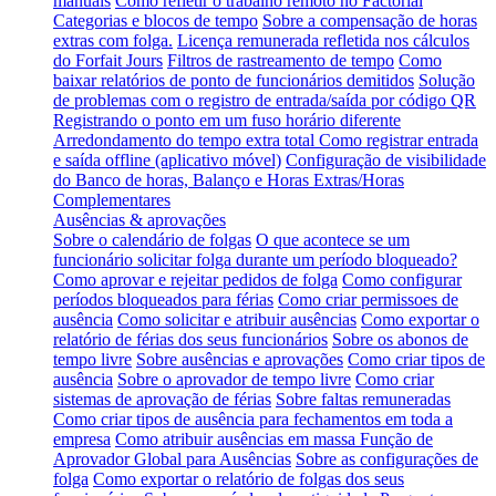
manuais
Como refletir o trabalho remoto no Factorial
Categorias e blocos de tempo
Sobre a compensação de horas
extras com folga.
Licença remunerada refletida nos cálculos
do Forfait Jours
Filtros de rastreamento de tempo
Como
baixar relatórios de ponto de funcionários demitidos
Solução
de problemas com o registro de entrada/saída por código QR
Registrando o ponto em um fuso horário diferente
Arredondamento do tempo extra total
Como registrar entrada
e saída offline (aplicativo móvel)
Configuração de visibilidade
do Banco de horas, Balanço e Horas Extras/Horas
Complementares
Ausências & aprovações
Sobre o calendário de folgas
O que acontece se um
funcionário solicitar folga durante um período bloqueado?
Como aprovar e rejeitar pedidos de folga
Como configurar
períodos bloqueados para férias
Como criar permissoes de
ausência
Como solicitar e atribuir ausências
Como exportar o
relatório de férias dos seus funcionários
Sobre os abonos de
tempo livre
Sobre ausências e aprovações
Como criar tipos de
ausência
Sobre o aprovador de tempo livre
Como criar
sistemas de aprovação de férias
Sobre faltas remuneradas
Como criar tipos de ausência para fechamentos em toda a
empresa
Como atribuir ausências em massa
Função de
Aprovador Global para Ausências
Sobre as configurações de
folga
Como exportar o relatório de folgas dos seus