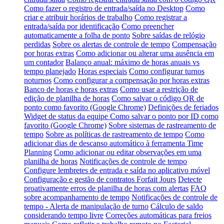
Como fazer o registro de entrada/saída no Desktop
Como
criar e atribuir horários de trabalho
Como registrar a
entrada/saída por identificação
Como preencher
automaticamente a folha de ponto
Sobre saídas de relógio
perdidas
Sobre os alertas de controle de tempo
Compensação
por horas extras
Como adicionar ou alterar uma ausência em
um contador
Balanço anual: máximo de horas anuais vs
tempo planejado
Horas especiais
Como configurar turnos
noturnos
Como configurar a compensação por horas extras
Banco de horas e horas extras
Como usar a restrição de
edição de planilha de horas
Como salvar o código QR de
ponto como favorito (Google Chrome)
Definições de feriados
Widget de status da equipe
Como salvar o ponto por ID como
favorito (Google Chrome)
Sobre sistemas de rastreamento de
tempo
Sobre as políticas de rastreamento de tempo
Como
adicionar dias de descanso automático à ferramenta Time
Planning
Como adicionar ou editar observações em uma
planilha de horas
Notificações de controle de tempo
Configure lembretes de entrada e saída no aplicativo móvel
Configuração e gestão de contratos Forfait Jours
Detecte
proativamente erros de planilha de horas com alertas
FAQ
sobre acompanhamento de tempo
Notificações de controle de
tempo - Alerta de manipulação de turno
Cálculo de saldo
considerando tempo livre
Correções automáticas para freios