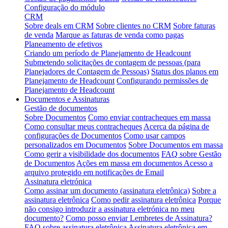
Configuração do módulo
CRM
Sobre deals em CRM
Sobre clientes no CRM
Sobre faturas
de venda
Marque as faturas de venda como pagas
Planeamento de efetivos
Criando um período de Planejamento de Headcount
Submetendo solicitações de contagem de pessoas (para
Planejadores de Contagem de Pessoas)
Status dos planos em
Planejamento de Headcount
Configurando permissões de
Planejamento de Headcount
Documentos e Assinaturas
Gestão de documentos
Sobre Documentos
Como enviar contracheques em massa
Como consultar meus contracheques
Acerca da página de
configurações de Documentos
Como usar campos
personalizados em Documentos
Sobre Documentos em massa
Como gerir a visibilidade dos documentos
FAQ sobre Gestão
de Documentos
Ações em massa em documentos
Acesso a
arquivo protegido em notificações de Email
Assinatura eletrónica
Como assinar um documento (assinatura eletrônica)
Sobre a
assinatura eletrônica
Como pedir assinatura eletrônica
Porque
não consigo introduzir a assinatura eletrónica no meu
documento?
Como posso enviar Lembretes de Assinatura?
FAQ sobre assinatura eletrônica
Assinatura eletrônica em