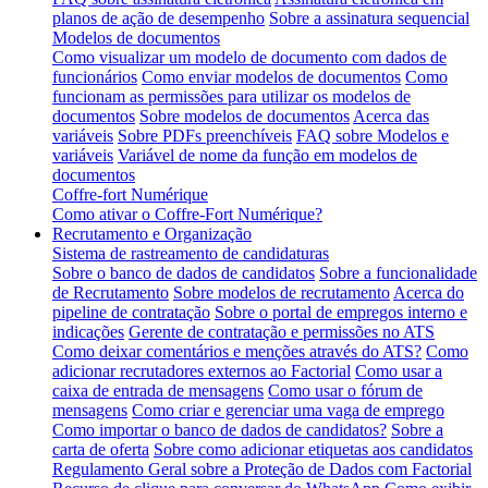
planos de ação de desempenho
Sobre a assinatura sequencial
Modelos de documentos
Como visualizar um modelo de documento com dados de
funcionários
Como enviar modelos de documentos
Como
funcionam as permissões para utilizar os modelos de
documentos
Sobre modelos de documentos
Acerca das
variáveis
Sobre PDFs preenchíveis
FAQ sobre Modelos e
variáveis
Variável de nome da função em modelos de
documentos
Coffre-fort Numérique
Como ativar o Coffre-Fort Numérique?
Recrutamento e Organização
Sistema de rastreamento de candidaturas
Sobre o banco de dados de candidatos
Sobre a funcionalidade
de Recrutamento
Sobre modelos de recrutamento
Acerca do
pipeline de contratação
Sobre o portal de empregos interno e
indicações
Gerente de contratação e permissões no ATS
Como deixar comentários e menções através do ATS?
Como
adicionar recrutadores externos ao Factorial
Como usar a
caixa de entrada de mensagens
Como usar o fórum de
mensagens
Como criar e gerenciar uma vaga de emprego
Como importar o banco de dados de candidatos?
Sobre a
carta de oferta
Sobre como adicionar etiquetas aos candidatos
Regulamento Geral sobre a Proteção de Dados com Factorial