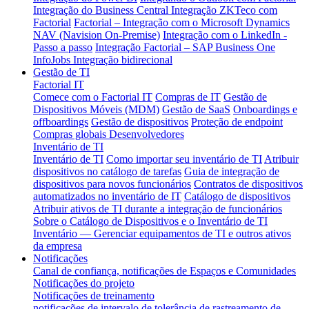
Integração do Business Central
Integração ZKTeco com
Factorial
Factorial – Integração com o Microsoft Dynamics
NAV (Navision On-Premise)
Integração com o LinkedIn -
Passo a passo
Integração Factorial – SAP Business One
InfoJobs Integração bidirecional
Gestão de TI
Factorial IT
Comece com o Factorial IT
Compras de IT
Gestão de
Dispositivos Móveis (MDM)
Gestão de SaaS
Onboardings e
offboardings
Gestão de dispositivos
Proteção de endpoint
Compras globais
Desenvolvedores
Inventário de TI
Inventário de TI
Como importar seu inventário de TI
Atribuir
dispositivos no catálogo de tarefas
Guia de integração de
dispositivos para novos funcionários
Contratos de dispositivos
automatizados no inventário de IT
Catálogo de dispositivos
Atribuir ativos de TI durante a integração de funcionários
Sobre o Catálogo de Dispositivos e o Inventário de TI
Inventário — Gerenciar equipamentos de TI e outros ativos
da empresa
Notificações
Canal de confiança, notificações de Espaços e Comunidades
Notificações do projeto
Notificações de treinamento
notificações de intervalo de tolerância de rastreamento de