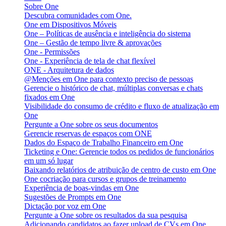
Sobre One
Descubra comunidades com One.
One em Dispositivos Móveis
One – Políticas de ausência e inteligência do sistema
One – Gestão de tempo livre & aprovações
One - Permissões
One - Experiência de tela de chat flexível
ONE - Arquitetura de dados
@Menções em One para contexto preciso de pessoas
Gerencie o histórico de chat, múltiplas conversas e chats
fixados em One
Visibilidade do consumo de crédito e fluxo de atualização em
One
Pergunte a One sobre os seus documentos
Gerencie reservas de espaços com ONE
Dados do Espaço de Trabalho Financeiro em One
Ticketing e One: Gerencie todos os pedidos de funcionários
em um só lugar
Baixando relatórios de atribuição de centro de custo em One
One cocriação para cursos e grupos de treinamento
Experiência de boas-vindas em One
Sugestões de Prompts em One
Dictação por voz em One
Pergunte a One sobre os resultados da sua pesquisa
Adicionando candidatos ao fazer upload de CVs em One