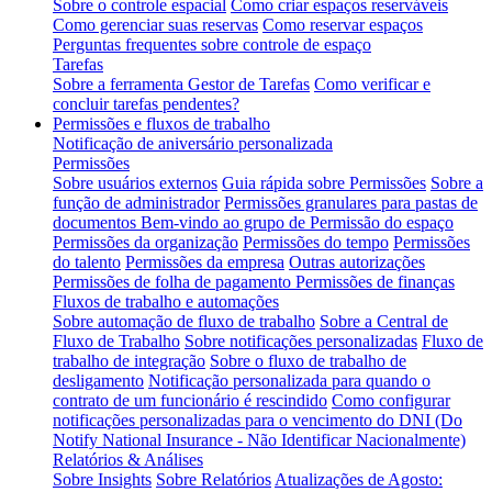
Sobre o controle espacial
Como criar espaços reserváveis
Como gerenciar suas reservas
Como reservar espaços
Perguntas frequentes sobre controle de espaço
Tarefas
Sobre a ferramenta Gestor de Tarefas
Como verificar e
concluir tarefas pendentes?
Permissões e fluxos de trabalho
Notificação de aniversário personalizada
Permissões
Sobre usuários externos
Guia rápida sobre Permissões
Sobre a
função de administrador
Permissões granulares para pastas de
documentos
Bem-vindo ao grupo de Permissão do espaço
Permissões da organização
Permissões do tempo
Permissões
do talento
Permissões da empresa
Outras autorizações
Permissões de folha de pagamento
Permissões de finanças
Fluxos de trabalho e automações
Sobre automação de fluxo de trabalho
Sobre a Central de
Fluxo de Trabalho
Sobre notificações personalizadas
Fluxo de
trabalho de integração
Sobre o fluxo de trabalho de
desligamento
Notificação personalizada para quando o
contrato de um funcionário é rescindido
Como configurar
notificações personalizadas para o vencimento do DNI (Do
Notify National Insurance - Não Identificar Nacionalmente)
Relatórios & Análises
Sobre Insights
Sobre Relatórios
Atualizações de Agosto: