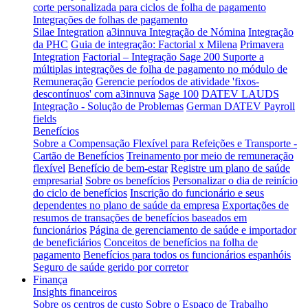
corte personalizada para ciclos de folha de pagamento
Integrações de folhas de pagamento
Silae Integration
a3innuva Integração de Nómina
Integração
da PHC
Guia de integração: Factorial x Milena
Primavera
Integration
Factorial – Integração Sage 200
Suporte a
múltiplas integrações de folha de pagamento no módulo de
Remuneração
Gerencie períodos de atividade 'fixos-
descontínuos' com a3innuva
Sage 100
DATEV LAUDS
Integração - Solução de Problemas
German DATEV Payroll
fields
Benefícios
Sobre a Compensação Flexível para Refeições e Transporte -
Cartão de Benefícios
Treinamento por meio de remuneração
flexível
Benefício de bem-estar
Registre um plano de saúde
empresarial
Sobre os benefícios
Personalizar o dia de reinício
do ciclo de benefícios
Inscrição do funcionário e seus
dependentes no plano de saúde da empresa
Exportações de
resumos de transações de benefícios baseados em
funcionários
Página de gerenciamento de saúde e importador
de beneficiários
Conceitos de benefícios na folha de
pagamento
Benefícios para todos os funcionários espanhóis
Seguro de saúde gerido por corretor
Finança
Insights financeiros
Sobre os centros de custo
Sobre o Espaço de Trabalho