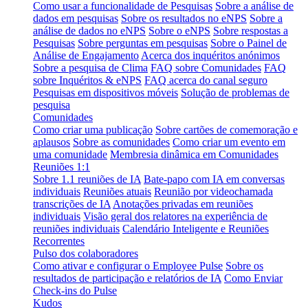
Como usar a funcionalidade de Pesquisas
Sobre a análise de
dados em pesquisas
Sobre os resultados no eNPS
Sobre a
análise de dados no eNPS
Sobre o eNPS
Sobre respostas a
Pesquisas
Sobre perguntas em pesquisas
Sobre o Painel de
Análise de Engajamento
Acerca dos inquéritos anónimos
Sobre a pesquisa de Clima
FAQ sobre Comunidades
FAQ
sobre Inquéritos & eNPS
FAQ acerca do canal seguro
Pesquisas em dispositivos móveis
Solução de problemas de
pesquisa
Comunidades
Como criar uma publicação
Sobre cartões de comemoração e
aplausos
Sobre as comunidades
Como criar um evento em
uma comunidade
Membresia dinâmica em Comunidades
Reuniões 1:1
Sobre 1.1 reuniões de IA
Bate-papo com IA em conversas
individuais
Reuniões atuais
Reunião por videochamada
transcrições de IA
Anotações privadas em reuniões
individuais
Visão geral dos relatores na experiência de
reuniões individuais
Calendário Inteligente e Reuniões
Recorrentes
Pulso dos colaboradores
Como ativar e configurar o Employee Pulse
Sobre os
resultados de participação e relatórios de IA
Como Enviar
Check-ins do Pulse
Kudos