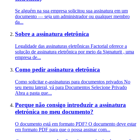
Se alguém na sua empresa solicitou sua assinatura em um
documento — seja um administrador ou qualquer membro
da...
Sobre a assinatura eletrônica
Legalidade das assinaturas eletrônicas Factorial oferece a
solução de assinatura eletrônica por meio da Signaturit , uma
empresa de...
Como pedir assinatura eletrônica
Como solicitar e-assinaturas para documentos privados No
seu menu lateral, vá para Documentos Selecione Privado
Abra a pasta que...
Porque não consigo introduzir a assinatura
eletrónica no meu documento?
O documento está em formato PDF? O documento deve estar
em formato PDF para que o possa assinar com...