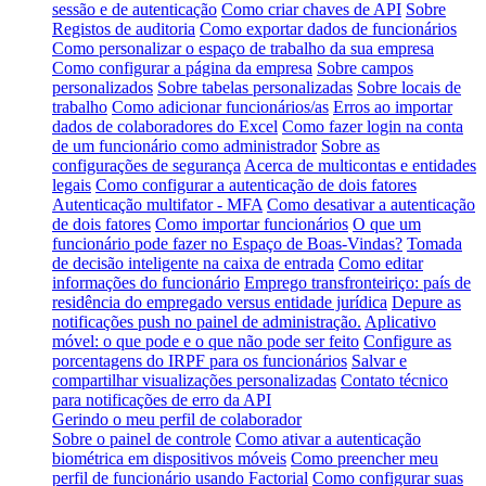
sessão e de autenticação
Como criar chaves de API
Sobre
Registos de auditoria
Como exportar dados de funcionários
Como personalizar o espaço de trabalho da sua empresa
Como configurar a página da empresa
Sobre campos
personalizados
Sobre tabelas personalizadas
Sobre locais de
trabalho
Como adicionar funcionários/as
Erros ao importar
dados de colaboradores do Excel
Como fazer login na conta
de um funcionário como administrador
Sobre as
configurações de segurança
Acerca de multicontas e entidades
legais
Como configurar a autenticação de dois fatores
Autenticação multifator - MFA
Como desativar a autenticação
de dois fatores
Como importar funcionários
O que um
funcionário pode fazer no Espaço de Boas-Vindas?
Tomada
de decisão inteligente na caixa de entrada
Como editar
informações do funcionário
Emprego transfronteiriço: país de
residência do empregado versus entidade jurídica
Depure as
notificações push no painel de administração.
Aplicativo
móvel: o que pode e o que não pode ser feito
Configure as
porcentagens do IRPF para os funcionários
Salvar e
compartilhar visualizações personalizadas
Contato técnico
para notificações de erro da API
Gerindo o meu perfil de colaborador
Sobre o painel de controle
Como ativar a autenticação
biométrica em dispositivos móveis
Como preencher meu
perfil de funcionário usando Factorial
Como configurar suas