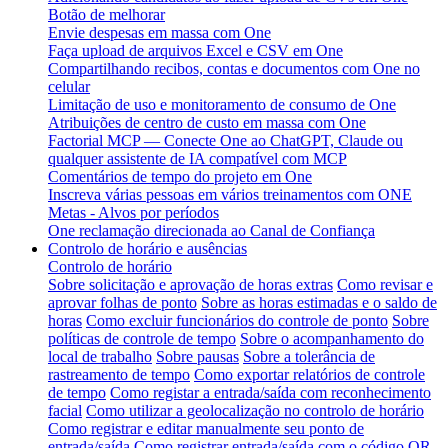
Botão de melhorar
Envie despesas em massa com One
Faça upload de arquivos Excel e CSV em One
Compartilhando recibos, contas e documentos com One no
celular
Limitação de uso e monitoramento de consumo de One
Atribuições de centro de custo em massa com One
Factorial MCP — Conecte One ao ChatGPT, Claude ou
qualquer assistente de IA compatível com MCP
Comentários de tempo do projeto em One
Inscreva várias pessoas em vários treinamentos com ONE
Metas - Alvos por períodos
One reclamação direcionada ao Canal de Confiança
Controlo de horário e ausências
Controlo de horário
Sobre solicitação e aprovação de horas extras
Como revisar e
aprovar folhas de ponto
Sobre as horas estimadas e o saldo de
horas
Como excluir funcionários do controle de ponto
Sobre
políticas de controle de tempo
Sobre o acompanhamento do
local de trabalho
Sobre pausas
Sobre a tolerância de
rastreamento de tempo
Como exportar relatórios de controle
de tempo
Como registar a entrada/saída com reconhecimento
facial
Como utilizar a geolocalização no controlo de horário
Como registrar e editar manualmente seu ponto de
entrada/saída
Como registrar entrada/saída com o código QR