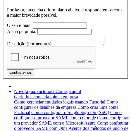
Por favor, preencha o formulário abaixo e responderemos com
a maior brevidade possível.
O seu e-mail:
A sua pergunta:
Descrição (Pormenores):
Novo(a) na Factorial? Começa aqui!
Gerindo a conta da minha empresa
Como gerenciar entidades legais usando Factorial
Como
configurar os detalhes da empresa
Como criar uma conta
Factorial
Como configurar o Single Sign-On (SSO)
Como
configurar o provedor SAML com o Google
Como configurar
um provedor SAML com o Microsoft Azure
Como configurar
o provedor SAML com Okta
Acerca dos métodos de início de