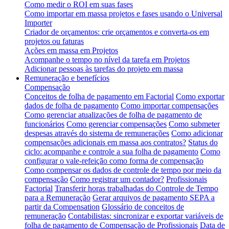
Como medir o ROI em suas fases
Como importar em massa projetos e fases usando o Universal
Importer
Criador de orçamentos: crie orçamentos e converta-os em
projetos ou faturas
Ações em massa em Projetos
Acompanhe o tempo no nível da tarefa em Projetos
Adicionar pessoas às tarefas do projeto em massa
Remuneração e benefícios
Compensação
Conceitos de folha de pagamento em Factorial
Como exportar
dados de folha de pagamento
Como importar compensações
Como gerenciar atualizações de folha de pagamento de
funcionários
Como gerenciar compensações
Como submeter
despesas através do sistema de remunerações
Como adicionar
compensações adicionais em massa aos contratos?
Status do
ciclo: acompanhe e controle a sua folha de pagamento
Como
configurar o vale-refeição como forma de compensação
Como compensar os dados de controle de tempo por meio da
compensação
Como registrar um contador?
Profissionais
Factorial
Transferir horas trabalhadas do Controle de Tempo
para a Remuneração
Gerar arquivos de pagamento SEPA a
partir da Compensation
Glossário de conceitos de
remuneração
Contabilistas: sincronizar e exportar variáveis de
folha de pagamento de Compensação de Profissionais
Data de