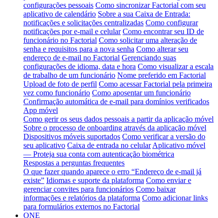
configurações pessoais
Como sincronizar Factorial com seu
aplicativo de calendário
Sobre a sua Caixa de Entrada:
notificações e solicitações centralizadas
Como configurar
notificações por e-mail e celular
Como encontrar seu ID de
funcionário no Factorial
Como solicitar uma alteração de
senha e requisitos para a nova senha
Como alterar seu
endereço de e-mail no Factorial
Gerenciando suas
configurações de idioma, data e hora
Como visualizar a escala
de trabalho de um funcionário
Nome preferido em Factorial
Upload de foto de perfil
Como acessar Factorial pela primeira
vez como funcionário
Como aposentar um funcionário
Confirmação automática de e-mail para domínios verificados
App móvel
Como gerir os seus dados pessoais a partir da aplicação móvel
Sobre o processo de onboarding através da aplicação móvel
Dispositivos móveis suportados
Como verificar a versão do
seu aplicativo
Caixa de entrada no celular
Aplicativo móvel
— Proteja sua conta com autenticação biométrica
Respostas a perguntas frequentes
O que fazer quando aparece o erro “Endereço de e-mail já
existe”
Idiomas e suporte da plataforma
Como enviar e
gerenciar convites para funcionários
Como baixar
informações e relatórios da plataforma
Como adicionar links
para formulários externos no Factorial
ONE