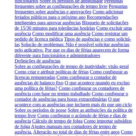
funcionários
Sobre os períodos de antiguidade
Perguntas
frequentes sobre as configurações de tempo livre
Perguntas
frequentes sobre ausências e aprovações
Como adicionar
feriados públicos para o próximo ano
Recomendações
inteligentes para aprovar ausências
Bloqueio de solicitações
de 15/30 minutos para tolerâncias horárias
Como excluir uma
ausência
Como modificar uma ausência
Como registrar um
pedido de licença médica
Tipos de ausências e como solicitá-
las
Solução de problemas: Não é possível solicitar ausências
pelo aplicativo.
Por que os dias de férias aparecem de forma
diferente para funcionários e administradores
Definições de ausências
Sobre as configurações de tempo de inatividade: visão geral
Como criar e atribuir políticas de férias
Como configurar as
licenças remuneradas
Como configurar o contador de
ausências de balanço fixo
O que acontece quando eu excluo
uma política de férias?
Como configurar os contadores de
ausência com base no tempo trabalhado
Como configurar o
contador de ausências para horas extraordinárias
O que
acontece com as ausências que incluem mais do que um ciclo
Sobre os períodos de posse
Sobre as atribuições da política de
tempo livre
Como configurar o acúmulo de férias e dias de
ausência
Cálculo de tempo de folga
Como importar subsídios
de folga
Ajustes manuais nos contadores de tempo de
ausência.
Alteração no total de dias de férias entre anos
Como