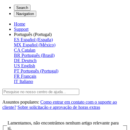
Search
Navigation
Home
Support
Português (Portugal)
ES
Español (España)
MX
Español (México)
CA
Catalan
BR
Português (Brasil)
DE
Deutsch
US
English
PT
Português (Portugal)
FR
Français
IT
Italiano
Assuntos populares:
Como entrar em contato com o suporte ao
cliente?
Sobre solicitação e aprovação de horas extras
Lamentamos, não encontrámos nenhum artigo relevante para
si.