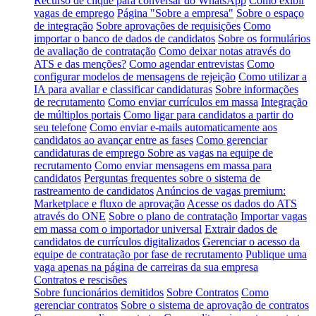
Recurso de clique para conversar do WhatsApp
Como exibir
vagas de emprego
Página "Sobre a empresa"
Sobre o espaço
de integração
Sobre aprovações de requisições
Como
importar o banco de dados de candidatos
Sobre os formulários
de avaliação de contratação
Como deixar notas através do
ATS e das menções?
Como agendar entrevistas
Como
configurar modelos de mensagens de rejeição
Como utilizar a
IA para avaliar e classificar candidaturas
Sobre informações
de recrutamento
Como enviar currículos em massa
Integração
de múltiplos portais
Como ligar para candidatos a partir do
seu telefone
Como enviar e-mails automaticamente aos
candidatos ao avançar entre as fases
Como gerenciar
candidaturas de emprego
Sobre as vagas na equipe de
recrutamento
Como enviar mensagens em massa para
candidatos
Perguntas frequentes sobre o sistema de
rastreamento de candidatos
Anúncios de vagas premium:
Marketplace e fluxo de aprovação
Acesse os dados do ATS
através do ONE
Sobre o plano de contratação
Importar vagas
em massa com o importador universal
Extrair dados de
candidatos de currículos digitalizados
Gerenciar o acesso da
equipe de contratação por fase de recrutamento
Publique uma
vaga apenas na página de carreiras da sua empresa
Contratos e rescisões
Sobre funcionários demitidos
Sobre Contratos
Como
gerenciar contratos
Sobre o sistema de aprovação de contratos