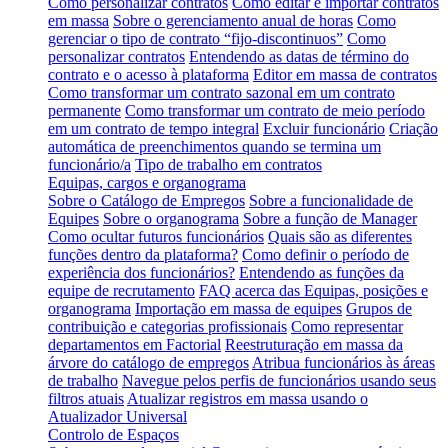
Como personalizar contratos
Como editar e importar contratos
em massa
Sobre o gerenciamento anual de horas
Como
gerenciar o tipo de contrato “fijo-discontinuos”
Como
personalizar contratos
Entendendo as datas de término do
contrato e o acesso à plataforma
Editor em massa de contratos
Como transformar um contrato sazonal em um contrato
permanente
Como transformar um contrato de meio período
em um contrato de tempo integral
Excluir funcionário
Criação
automática de preenchimentos quando se termina um
funcionário/a
Tipo de trabalho em contratos
Equipas, cargos e organograma
Sobre o Catálogo de Empregos
Sobre a funcionalidade de
Equipes
Sobre o organograma
Sobre a função de Manager
Como ocultar futuros funcionários
Quais são as diferentes
funções dentro da plataforma?
Como definir o período de
experiência dos funcionários?
Entendendo as funções da
equipe de recrutamento
FAQ acerca das Equipas, posições e
organograma
Importação em massa de equipes
Grupos de
contribuição e categorias profissionais
Como representar
departamentos em Factorial
Reestruturação em massa da
árvore do catálogo de empregos
Atribua funcionários às áreas
de trabalho
Navegue pelos perfis de funcionários usando seus
filtros atuais
Atualizar registros em massa usando o
Atualizador Universal
Controlo de Espaços