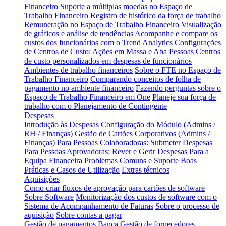
Financeiro
Suporte a múltiplas moedas no Espaço de
Trabalho Financeiro
Registro de histórico da força de trabalho
Remuneração no Espaço de Trabalho Financeiro
Visualização
de gráficos e análise de tendências
Acompanhe e compare os
custos dos funcionários com o Trend Analytics
Configurações
de Centros de Custo: Ações em Massa e Aba Pessoas
Centros
de custo personalizados em despesas de funcionários
Ambientes de trabalho financeiros
Sobre o FTE no Espaço de
Trabalho Financeiro
Comparando conceitos de folha de
pagamento no ambiente financeiro
Fazendo perguntas sobre o
Espaço de Trabalho Financeiro em One
Planeje sua força de
trabalho com o Planejamento de Contingente
Despesas
Introdução às Despesas
Configuração do Módulo (Admins /
RH / Finanças)
Gestão de Cartões Corporativos (Admins /
Finanças)
Para Pessoas Colaboradoras: Submeter Despesas
Para Pessoas Aprovadoras: Rever e Gerir Despesas
Para a
Equipa Financeira
Problemas Comuns e Suporte
Boas
Práticas e Casos de Utilização
Extras técnicos
Aquisições
Como criar fluxos de aprovação para cartões de software
Sobre Software
Monitorização dos custos de software com o
Sistema de Acompanhamento de Faturas
Sobre o processo de
aquisição
Sobre contas a pagar
Gestão de pagamentos
Banca
Gestão de fornecedores