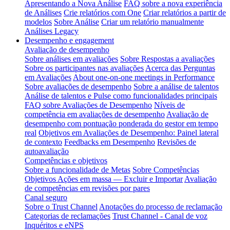
Apresentando a Nova Análise
FAQ sobre a nova experiência
de Análises
Crie relatórios com One
Criar relatórios a partir de
modelos
Sobre Análise
Criar um relatório manualmente
Análises Legacy
Desempenho e engagement
Avaliação de desempenho
Sobre análises em avaliações
Sobre Respostas a avaliações
Sobre os participantes nas avaliações
Acerca das Perguntas
em Avaliações
About one-on-one meetings in Performance
Sobre avaliações de desempenho
Sobre a análise de talentos
Análise de talentos e Pulse como funcionalidades principais
FAQ sobre Avaliações de Desempenho
Níveis de
competência em avaliações de desempenho
Avaliação de
desempenho com pontuação ponderada do gestor em tempo
real
Objetivos em Avaliações de Desempenho: Painel lateral
de contexto
Feedbacks em Desempenho
Revisões de
autoavaliação
Competências e objetivos
Sobre a funcionalidade de Metas
Sobre Competências
Objetivos Ações em massa — Excluir e Importar
Avaliação
de competências em revisões por pares
Canal seguro
Sobre o Trust Channel
Anotações do processo de reclamação
Categorias de reclamações
Trust Channel - Canal de voz
Inquéritos e eNPS