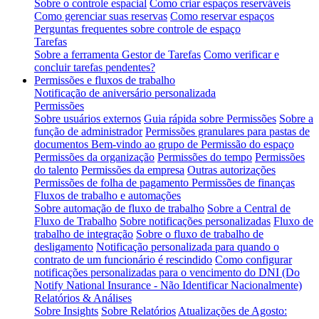
Sobre o controle espacial
Como criar espaços reserváveis
Como gerenciar suas reservas
Como reservar espaços
Perguntas frequentes sobre controle de espaço
Tarefas
Sobre a ferramenta Gestor de Tarefas
Como verificar e
concluir tarefas pendentes?
Permissões e fluxos de trabalho
Notificação de aniversário personalizada
Permissões
Sobre usuários externos
Guia rápida sobre Permissões
Sobre a
função de administrador
Permissões granulares para pastas de
documentos
Bem-vindo ao grupo de Permissão do espaço
Permissões da organização
Permissões do tempo
Permissões
do talento
Permissões da empresa
Outras autorizações
Permissões de folha de pagamento
Permissões de finanças
Fluxos de trabalho e automações
Sobre automação de fluxo de trabalho
Sobre a Central de
Fluxo de Trabalho
Sobre notificações personalizadas
Fluxo de
trabalho de integração
Sobre o fluxo de trabalho de
desligamento
Notificação personalizada para quando o
contrato de um funcionário é rescindido
Como configurar
notificações personalizadas para o vencimento do DNI (Do
Notify National Insurance - Não Identificar Nacionalmente)
Relatórios & Análises
Sobre Insights
Sobre Relatórios
Atualizações de Agosto: