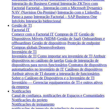
Integração do Business Central
Integração ZKTeco com
Factorial
Factorial – Integração com o Microsoft Dynamics
NAV (Navision On-Premise)
Integração com o LinkedIn -
Passo a passo
Integração Factorial – SAP Business One
InfoJobs Integração bidirecional
Gestão de TI
Factorial IT
Comece com o Factorial IT
Compras de IT
Gestão de
Dispositivos Móveis (MDM)
Gestão de SaaS
Onboardings e
offboardings
Gestão de dispositivos
Proteção de endpoint
Compras globais
Desenvolvedores
Inventário de TI
Inventário de TI
Como importar seu inventário de TI
Atribuir
dispositivos no catálogo de tarefas
Guia de integração de
dispositivos para novos funcionários
Contratos de dispositivos
automatizados no inventário de IT
Catálogo de dispositivos
Atribuir ativos de TI durante a integração de funcionários
Sobre o Catálogo de Dispositivos e o Inventário de TI
Inventário — Gerenciar equipamentos de TI e outros ativos
da empresa
Notificações
Canal de confiança, notificações de Espaços e Comunidades
Notificações do projeto
Notificações de treinamento
notificações de intervalo de tolerância de rastreamento de