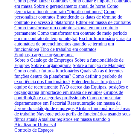
Como personalizar contratos
Como editar e importar contratos
em massa
Sobre o gerenciamento anual de horas
Como
gerenciar o tipo de contrato “fijo-discontinuos”
Como
personalizar contratos
Entendendo as datas de término do
contrato e o acesso à plataforma
Editor em massa de contratos
Como transformar um contrato sazonal em um contrato
permanente
Como transformar um contrato de meio período
em um contrato de tempo integral
Excluir funcionário
Criação
automática de preenchimentos quando se termina um
funcionário/a
Tipo de trabalho em contratos
Equipas, cargos e organograma
Sobre o Catálogo de Empregos
Sobre a funcionalidade de
Equipes
Sobre o organograma
Sobre a função de Manager
Como ocultar futuros funcionários
Quais são as diferentes
funções dentro da plataforma?
Como definir o período de
experiência dos funcionários?
Entendendo as funções da
equipe de recrutamento
FAQ acerca das Equipas, posições e
organograma
Importação em massa de equipes
Grupos de
contribuição e categorias profissionais
Como representar
departamentos em Factorial
Reestruturação em massa da
árvore do catálogo de empregos
Atribua funcionários às áreas
de trabalho
Navegue pelos perfis de funcionários usando seus
filtros atuais
Atualizar registros em massa usando o
Atualizador Universal
Controlo de Espaços