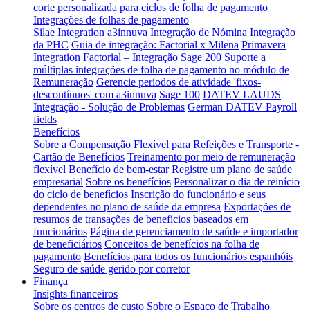
corte personalizada para ciclos de folha de pagamento
Integrações de folhas de pagamento
Silae Integration
a3innuva Integração de Nómina
Integração
da PHC
Guia de integração: Factorial x Milena
Primavera
Integration
Factorial – Integração Sage 200
Suporte a
múltiplas integrações de folha de pagamento no módulo de
Remuneração
Gerencie períodos de atividade 'fixos-
descontínuos' com a3innuva
Sage 100
DATEV LAUDS
Integração - Solução de Problemas
German DATEV Payroll
fields
Benefícios
Sobre a Compensação Flexível para Refeições e Transporte -
Cartão de Benefícios
Treinamento por meio de remuneração
flexível
Benefício de bem-estar
Registre um plano de saúde
empresarial
Sobre os benefícios
Personalizar o dia de reinício
do ciclo de benefícios
Inscrição do funcionário e seus
dependentes no plano de saúde da empresa
Exportações de
resumos de transações de benefícios baseados em
funcionários
Página de gerenciamento de saúde e importador
de beneficiários
Conceitos de benefícios na folha de
pagamento
Benefícios para todos os funcionários espanhóis
Seguro de saúde gerido por corretor
Finança
Insights financeiros
Sobre os centros de custo
Sobre o Espaço de Trabalho