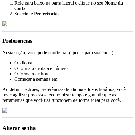
Role
para
baixo
na
barra
lateral
e
clique
no
seu
Nome
da
conta
Selecione
Prefer
ê
ncias
Prefer
ê
ncias
Nesta
se
ç
ã
o
,
voc
ê
pode
configurar
(
apenas
para
sua
conta
)
:
O
idioma
O
formato
de
data
e
n
ú
mero
O
formato
de
hora
Come
ç
ar
a
semana
em
Ao
definir
padr
õ
es
,
prefer
ê
ncias
de
idioma
e
fusos
hor
á
rios
,
voc
ê
pode
agilizar
processos
,
economizar
tempo
e
garantir
que
as
ferramentas
que
voc
ê
usa
funcionem
de
forma
ideal
para
voc
ê
.
Alterar
senha