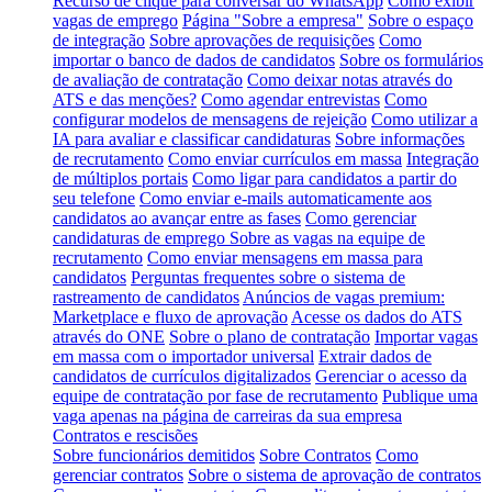
Recurso de clique para conversar do WhatsApp
Como exibir
vagas de emprego
Página "Sobre a empresa"
Sobre o espaço
de integração
Sobre aprovações de requisições
Como
importar o banco de dados de candidatos
Sobre os formulários
de avaliação de contratação
Como deixar notas através do
ATS e das menções?
Como agendar entrevistas
Como
configurar modelos de mensagens de rejeição
Como utilizar a
IA para avaliar e classificar candidaturas
Sobre informações
de recrutamento
Como enviar currículos em massa
Integração
de múltiplos portais
Como ligar para candidatos a partir do
seu telefone
Como enviar e-mails automaticamente aos
candidatos ao avançar entre as fases
Como gerenciar
candidaturas de emprego
Sobre as vagas na equipe de
recrutamento
Como enviar mensagens em massa para
candidatos
Perguntas frequentes sobre o sistema de
rastreamento de candidatos
Anúncios de vagas premium:
Marketplace e fluxo de aprovação
Acesse os dados do ATS
através do ONE
Sobre o plano de contratação
Importar vagas
em massa com o importador universal
Extrair dados de
candidatos de currículos digitalizados
Gerenciar o acesso da
equipe de contratação por fase de recrutamento
Publique uma
vaga apenas na página de carreiras da sua empresa
Contratos e rescisões
Sobre funcionários demitidos
Sobre Contratos
Como
gerenciar contratos
Sobre o sistema de aprovação de contratos