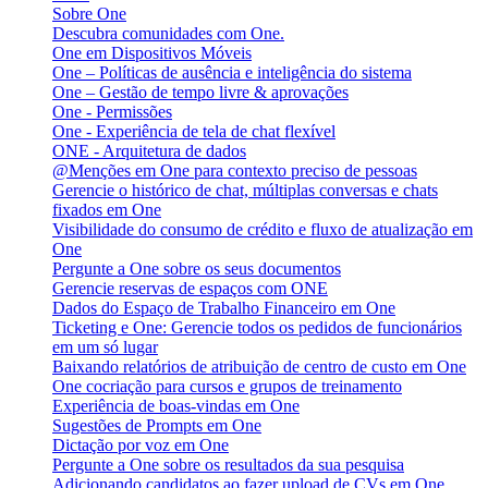
Sobre One
Descubra comunidades com One.
One em Dispositivos Móveis
One – Políticas de ausência e inteligência do sistema
One – Gestão de tempo livre & aprovações
One - Permissões
One - Experiência de tela de chat flexível
ONE - Arquitetura de dados
@Menções em One para contexto preciso de pessoas
Gerencie o histórico de chat, múltiplas conversas e chats
fixados em One
Visibilidade do consumo de crédito e fluxo de atualização em
One
Pergunte a One sobre os seus documentos
Gerencie reservas de espaços com ONE
Dados do Espaço de Trabalho Financeiro em One
Ticketing e One: Gerencie todos os pedidos de funcionários
em um só lugar
Baixando relatórios de atribuição de centro de custo em One
One cocriação para cursos e grupos de treinamento
Experiência de boas-vindas em One
Sugestões de Prompts em One
Dictação por voz em One
Pergunte a One sobre os resultados da sua pesquisa
Adicionando candidatos ao fazer upload de CVs em One