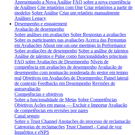
Apresentando a Nova Análise
FAQ sobre a nova experiência
de Análises
Crie relatórios com One
Criar relatórios a partir de
modelos
Sobre Análise
Criar um relatório manualmente
Análises Legacy
Desempenho e engagement
Avaliação de desempenho
Sobre análises em avaliações
Sobre Respostas a avaliações
Sobre os participantes nas avaliações
Acerca das Perguntas
em Avaliações
About one-on-one meetings in Performance
Sobre avaliações de desempenho
Sobre a análise de talentos
Análise de talentos e Pulse como funcionalidades principais
FAQ sobre Avaliações de Desempenho
Níveis de
competência em avaliações de desempenho
Avaliação de
desempenho com pontuação ponderada do gestor em tempo
real
Objetivos em Avaliações de Desempenho: Painel lateral
de contexto
Feedbacks em Desempenho
Revisões de
autoavaliação
Competências e objetivos
Sobre a funcionalidade de Metas
Sobre Competências
Objetivos Ações em massa — Excluir e Importar
Avaliação
de competências em revisões por pares
Canal seguro
Sobre o Trust Channel
Anotações do processo de reclamação
Categorias de reclamações
Trust Channel - Canal de voz
Inquéritos e eNPS