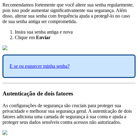
Recomendamos
fortemente
que
voc
ê
altere
sua
senha
regularmente
,
pois
isso
pode
aumentar
significativamente
sua
seguran
ç
a
.
Al
é
m
disso
,
alterar
sua
senha
com
frequ
ê
ncia
ajuda
a
proteg
ê
-
lo
no
caso
de
sua
senha
antiga
ser
comprometida
.
Insira
sua
senha
antiga
e
nova
Clique
em
Enviar
E
se
eu
esquecer
minha
senha
?
Autentica
ç
ã
o
de
dois
fatores
As
configura
ç
õ
es
de
seguran
ç
a
s
ã
o
cruciais
para
proteger
sua
privacidade
e
melhorar
sua
seguran
ç
a
geral
.
A
autentica
ç
ã
o
de
dois
fatores
adiciona
uma
camada
de
seguran
ç
a
à
sua
conta
e
ajuda
a
proteger
seus
dados
sens
í
veis
contra
acessos
n
ã
o
autorizados
.