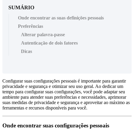
SUMÁRIO
Onde encontrar as suas definições pessoais
Preferências
Alterar palavra-passe
Autenticação de dois fatores
Dicas
Configurar
suas
configura
ç
õ
es
pessoais
é
importante
para
garantir
privacidade
e
seguran
ç
a
e
otimizar
seu
uso
geral
.
Ao
dedicar
um
tempo
para
configurar
suas
configura
ç
õ
es
,
voc
ê
pode
adaptar
seu
ambiente
para
atender
suas
prefer
ê
ncias
e
necessidades
,
aprimorar
suas
medidas
de
privacidade
e
seguran
ç
a
e
aproveitar
ao
m
á
ximo
as
ferramentas
e
recursos
dispon
í
veis
para
voc
ê
.
Onde
encontrar
suas
configura
ç
õ
es
pessoais