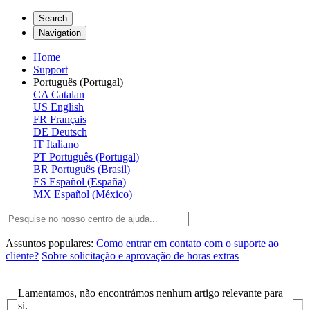
Search
Navigation
Home
Support
Português (Portugal)
CA
Catalan
US
English
FR
Français
DE
Deutsch
IT
Italiano
PT
Português (Portugal)
BR
Português (Brasil)
ES
Español (España)
MX
Español (México)
Assuntos populares:
Como entrar em contato com o suporte ao
cliente?
Sobre solicitação e aprovação de horas extras
Lamentamos, não encontrámos nenhum artigo relevante para
si.