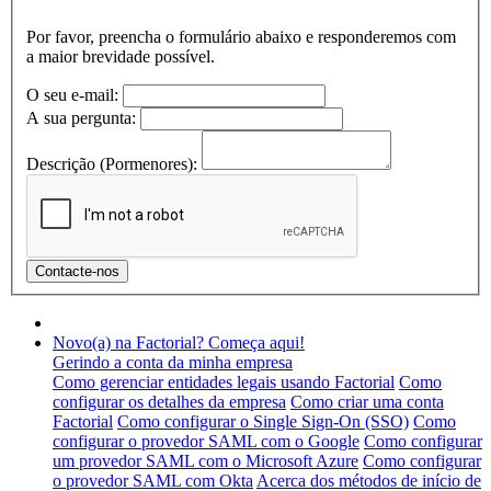
Por favor, preencha o formulário abaixo e responderemos com
a maior brevidade possível.
O seu e-mail:
A sua pergunta:
Descrição (Pormenores):
Novo(a) na Factorial? Começa aqui!
Gerindo a conta da minha empresa
Como gerenciar entidades legais usando Factorial
Como
configurar os detalhes da empresa
Como criar uma conta
Factorial
Como configurar o Single Sign-On (SSO)
Como
configurar o provedor SAML com o Google
Como configurar
um provedor SAML com o Microsoft Azure
Como configurar
o provedor SAML com Okta
Acerca dos métodos de início de