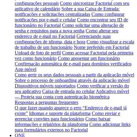
configurações pessoais
Como sincronizar Factorial com seu
aplicativo de calendário
Sobre a sua Caixa de Entrada:
notificações e solicitações centralizadas
Como configurar
notificações por e-mail e celular
Como encontrar seu ID de
funcionário no Factorial
Como solicitar uma alteração de
senha e requisitos para a nova senha
Como alterar seu
endereço de e-mail no Factorial
Gerenciando suas
configurações de idioma, data e hora
Como visualizar a escala
de trabalho de um funcionário
Nome preferido em Factorial
Upload de foto de perfil
Como acessar Factorial pela primeira
vez como funcionário
Como aposentar um funcionário
Confirmação automática de e-mail para domínios verificados
App móvel
Como gerir os seus dados pessoais a partir da aplicação móvel
Sobre o processo de onboarding através da aplicação móvel
Dispositivos móveis suportados
Como verificar a versão do
seu aplicativo
Caixa de entrada no celular
Aplicativo móvel
— Proteja sua conta com autenticação biométrica
Respostas a perguntas frequentes
O que fazer quando aparece o erro “Endereço de e-mail já
existe”
Idiomas e suporte da plataforma
Como enviar e
gerenciar convites para funcionários
Como baixar
informações e relatórios da plataforma
Como adicionar links
para formulários externos no Factorial
ONE