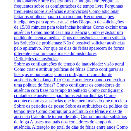
funcionários
Sobre os períodos de antiguidade
Perguntas
frequentes sobre as configurações de tempo livre
Perguntas
frequentes sobre ausências e aprovações
Como adicionar
feriados públicos para o próximo ano
Recomendações
inteligentes para aprovar ausências
Bloqueio de solicitações
de 15/30 minutos para tolerâncias horárias
Como excluir uma
ausência
Como modificar uma ausência
Como registrar um
pedido de licença médica
Tipos de ausências e como solicitá-
las
Solução de problemas: Não é possível solicitar ausências
pelo aplicativo.
Por que os dias de férias aparecem de forma
diferente para funcionários e administradores
Definições de ausências
Sobre as configurações de tempo de inatividade: visão geral
Como criar e atribuir políticas de férias
Como configurar as
licenças remuneradas
Como configurar o contador de
ausências de balanço fixo
O que acontece quando eu excluo
uma política de férias?
Como configurar os contadores de
ausência com base no tempo trabalhado
Como configurar o
contador de ausências para horas extraordinárias
O que
acontece com as ausências que incluem mais do que um ciclo
Sobre os períodos de posse
Sobre as atribuições da política de
tempo livre
Como configurar o acúmulo de férias e dias de
ausência
Cálculo de tempo de folga
Como importar subsídios
de folga
Ajustes manuais nos contadores de tempo de
ausência.
Alteração no total de dias de férias entre anos
Como