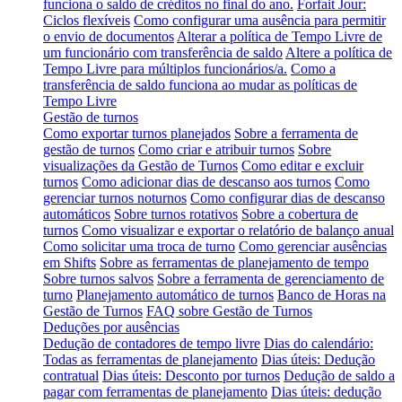
funciona o saldo de créditos no final do ano.
Forfait Jour:
Ciclos flexíveis
Como configurar uma ausência para permitir
o envio de documentos
Alterar a política de Tempo Livre de
um funcionário com transferência de saldo
Altere a política de
Tempo Livre para múltiplos funcionários/a.
Como a
transferência de saldo funciona ao mudar as políticas de
Tempo Livre
Gestão de turnos
Como exportar turnos planejados
Sobre a ferramenta de
gestão de turnos
Como criar e atribuir turnos
Sobre
visualizações da Gestão de Turnos
Como editar e excluir
turnos
Como adicionar dias de descanso aos turnos
Como
gerenciar turnos noturnos
Como configurar dias de descanso
automáticos
Sobre turnos rotativos
Sobre a cobertura de
turnos
Como visualizar e exportar o relatório de balanço anual
Como solicitar uma troca de turno
Como gerenciar ausências
em Shifts
Sobre as ferramentas de planejamento de tempo
Sobre turnos salvos
Sobre a ferramenta de gerenciamento de
turno
Planejamento automático de turnos
Banco de Horas na
Gestão de Turnos
FAQ sobre Gestão de Turnos
Deduções por ausências
Dedução de contadores de tempo livre
Dias do calendário:
Todas as ferramentas de planejamento
Dias úteis: Dedução
contratual
Dias úteis: Desconto por turnos
Dedução de saldo a
pagar com ferramentas de planejamento
Dias úteis: dedução