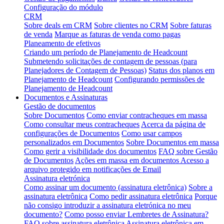
Configuração do módulo
CRM
Sobre deals em CRM
Sobre clientes no CRM
Sobre faturas
de venda
Marque as faturas de venda como pagas
Planeamento de efetivos
Criando um período de Planejamento de Headcount
Submetendo solicitações de contagem de pessoas (para
Planejadores de Contagem de Pessoas)
Status dos planos em
Planejamento de Headcount
Configurando permissões de
Planejamento de Headcount
Documentos e Assinaturas
Gestão de documentos
Sobre Documentos
Como enviar contracheques em massa
Como consultar meus contracheques
Acerca da página de
configurações de Documentos
Como usar campos
personalizados em Documentos
Sobre Documentos em massa
Como gerir a visibilidade dos documentos
FAQ sobre Gestão
de Documentos
Ações em massa em documentos
Acesso a
arquivo protegido em notificações de Email
Assinatura eletrónica
Como assinar um documento (assinatura eletrônica)
Sobre a
assinatura eletrônica
Como pedir assinatura eletrônica
Porque
não consigo introduzir a assinatura eletrónica no meu
documento?
Como posso enviar Lembretes de Assinatura?
FAQ sobre assinatura eletrônica
Assinatura eletrônica em