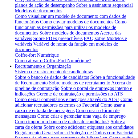
planos de ação de desempenho
Sobre a assinatura sequencial
Modelos de documentos
Como visualizar um modelo de documento com dados de
funcionários
Como enviar modelos de documentos
Como
funcionam as permissões para utilizar os modelos de
documentos
Sobre modelos de documentos
Acerca das
variáveis
Sobre PDFs preenchíveis
FAQ sobre Modelos e
variáveis
Variável de nome da função em modelos de
documentos
Coffre-fort Numérique
Como ativar o Coffre-Fort Numérique?
Recrutamento e Organização
Sistema de rastreamento de candidaturas
Sobre o banco de dados de candidatos
Sobre a funcionalidade
de Recrutamento
Sobre modelos de recrutamento
Acerca do
pipeline de contratação
Sobre o portal de empregos interno e
indicações
Gerente de contratação e permissões no ATS
Como deixar comentários e menções através do ATS?
Como
adicionar recrutadores externos ao Factorial
Como usar a
caixa de entrada de mensagens
Como usar o fórum de
mensagens
Como criar e gerenciar uma vaga de emprego
Como importar o banco de dados de candidatos?
Sobre a
carta de oferta
Sobre como adicionar etiquetas aos candidatos
Regulamento Geral sobre a Proteção de Dados com Factorial