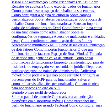
sessão e de autenticação
Como criar chaves de API
Sobre
Registos de auditoria
Como exportar dados de funcionários
Como personalizar o espaço de trabalho da sua empresa
Como configurar a página da empresa
Sobre campos
personalizados
Sobre tabelas personalizadas
Sobre locais de
trabalho
Como adicionar funcionários/as
Erros ao importar
dados de colaboradores do Excel
Como fazer login na conta
de um funcionário como administrador
Sobre as
configurações de segurança
Acerca de multicontas e entidades
legais
Como configurar a autenticação de dois fatores
Autenticação multifator - MFA
Como desativar a autenticação
de dois fatores
Como importar funcionários
O que um
funcionário pode fazer no Espaço de Boas-Vindas?
Tomada
de decisão inteligente na caixa de entrada
Como editar
informações do funcionário
Emprego transfronteiriço: país de
residência do empregado versus entidade jurídica
Depure as
notificações push no painel de administração.
Aplicativo
móvel: o que pode e o que não pode ser feito
Configure as
porcentagens do IRPF para os funcionários
Salvar e
compartilhar visualizações personalizadas
Contato técnico
para notificações de erro da API
Gerindo o meu perfil de colaborador
Sobre o painel de controle
Como ativar a autenticação
biométrica em dispositivos móveis
Como preencher meu
perfil de funcionário usando Factorial
Como configurar suas