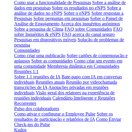
Como usar a funcionalidade de Pesquisas
Sobre a análise de
dados em pesquisas
Sobre os resultados no eNPS
Sobre a
análise de dados no eNPS
Sobre o eNPS
Sobre respostas a
Pesquisas
Sobre perguntas em pesquisas
Sobre o Painel de
Análise de Engajamento
Acerca dos inquéritos anónimos
Sobre a pesquisa de Clima
FAQ sobre Comunidades
FAQ
sobre Inquéritos & eNPS
FAQ acerca do canal seguro
Pesquisas em dispositivos móveis
Solução de problemas de
pesquisa
Comunidades
Como criar uma publicação
Sobre cartões de comemoração e
aplausos
Sobre as comunidades
Como criar um evento em
uma comunidade
Membresia dinâmica em Comunidades
Reuniões 1:1
Sobre 1.1 reuniões de IA
Bate-papo com IA em conversas
individuais
Reuniões atuais
Reunião por videochamada
transcrições de IA
Anotações privadas em reuniões
individuais
Visão geral dos relatores na experiência de
reuniões individuais
Calendário Inteligente e Reuniões
Recorrentes
Pulso dos colaboradores
Como ativar e configurar o Employee Pulse
Sobre os
resultados de participação e relatórios de IA
Como Enviar
Check-ins do Pulse
Kudos