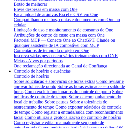
Botão de melhorar
Envie despesas em massa com One
Faça upload de arquivos Excel e CSV em One
Compartilhando recibos, contas e documentos com One no
celular
Limitação de uso e monitoramento de consumo de One
Atribuições de centro de custo em massa com One
Factorial MCP — Conecte One ao ChatGPT, Claude ou
qualquer assistente de IA compatível com MCP
Comentários de tempo do projeto em One
Inscreva várias pessoas em vários treinamentos com ONE
Metas - Alvos por períodos
One reclamação direcionada ao Canal de Confiança
Controlo de horário e ausências
Controlo de horário
Sobre solicitação e aprovação de horas extras
Como revisar e
aprovar folhas de ponto
Sobre as horas estimadas e o saldo de
horas
Como excluir funcionários do controle de ponto
Sobre
políticas de controle de tempo
Sobre o acompanhamento do
local de trabalho
Sobre pausas
Sobre a tolerância de
rastreamento de tempo
Como exportar relatórios de controle
de tempo
Como registar a entrada/saída com reconhecimento
facial
Como utilizar a geolocalização no controlo de horário
Como registrar e editar manualmente seu ponto de
entrada/saída
Como registrar entrada/saída com o código QR