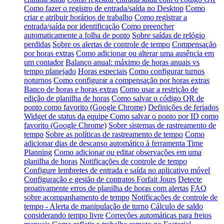
Como fazer o registro de entrada/saída no Desktop
Como
criar e atribuir horários de trabalho
Como registrar a
entrada/saída por identificação
Como preencher
automaticamente a folha de ponto
Sobre saídas de relógio
perdidas
Sobre os alertas de controle de tempo
Compensação
por horas extras
Como adicionar ou alterar uma ausência em
um contador
Balanço anual: máximo de horas anuais vs
tempo planejado
Horas especiais
Como configurar turnos
noturnos
Como configurar a compensação por horas extras
Banco de horas e horas extras
Como usar a restrição de
edição de planilha de horas
Como salvar o código QR de
ponto como favorito (Google Chrome)
Definições de feriados
Widget de status da equipe
Como salvar o ponto por ID como
favorito (Google Chrome)
Sobre sistemas de rastreamento de
tempo
Sobre as políticas de rastreamento de tempo
Como
adicionar dias de descanso automático à ferramenta Time
Planning
Como adicionar ou editar observações em uma
planilha de horas
Notificações de controle de tempo
Configure lembretes de entrada e saída no aplicativo móvel
Configuração e gestão de contratos Forfait Jours
Detecte
proativamente erros de planilha de horas com alertas
FAQ
sobre acompanhamento de tempo
Notificações de controle de
tempo - Alerta de manipulação de turno
Cálculo de saldo
considerando tempo livre
Correções automáticas para freios