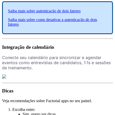
Saiba
mais
sobre
autentica
ç
ã
o
de
dois
fatores
Saiba
mais
sobre
como
desativar
a
autentica
ç
ã
o
de
dois
fatores
Integra
ç
ã
o
de
calend
á
rio
Conecte
seu
calend
á
rio
para
sincronizar
e
agendar
eventos
como
entrevistas
de
candidatos
,
1
:
1s
e
sess
õ
es
de
treinamento
.
Dicas
Veja
recomenda
ç
õ
es
sobre
Factorial
apps
no
seu
painel
.
Escolha
entre
:
Sim
,
quero
ver
dicas