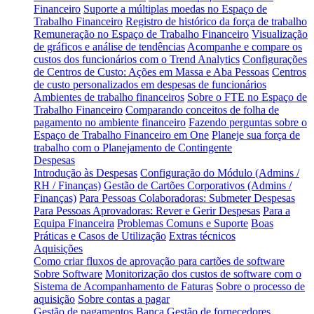
Financeiro
Suporte a múltiplas moedas no Espaço de
Trabalho Financeiro
Registro de histórico da força de trabalho
Remuneração no Espaço de Trabalho Financeiro
Visualização
de gráficos e análise de tendências
Acompanhe e compare os
custos dos funcionários com o Trend Analytics
Configurações
de Centros de Custo: Ações em Massa e Aba Pessoas
Centros
de custo personalizados em despesas de funcionários
Ambientes de trabalho financeiros
Sobre o FTE no Espaço de
Trabalho Financeiro
Comparando conceitos de folha de
pagamento no ambiente financeiro
Fazendo perguntas sobre o
Espaço de Trabalho Financeiro em One
Planeje sua força de
trabalho com o Planejamento de Contingente
Despesas
Introdução às Despesas
Configuração do Módulo (Admins /
RH / Finanças)
Gestão de Cartões Corporativos (Admins /
Finanças)
Para Pessoas Colaboradoras: Submeter Despesas
Para Pessoas Aprovadoras: Rever e Gerir Despesas
Para a
Equipa Financeira
Problemas Comuns e Suporte
Boas
Práticas e Casos de Utilização
Extras técnicos
Aquisições
Como criar fluxos de aprovação para cartões de software
Sobre Software
Monitorização dos custos de software com o
Sistema de Acompanhamento de Faturas
Sobre o processo de
aquisição
Sobre contas a pagar
Gestão de pagamentos
Banca
Gestão de fornecedores