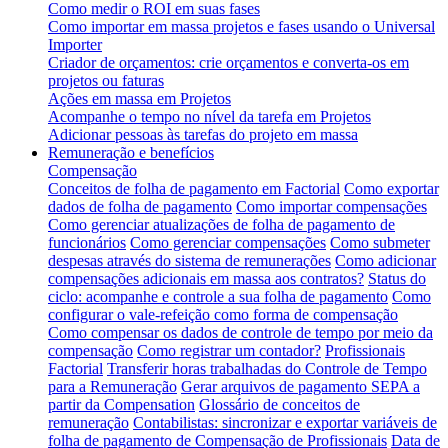
Como medir o ROI em suas fases
Como importar em massa projetos e fases usando o Universal
Importer
Criador de orçamentos: crie orçamentos e converta-os em
projetos ou faturas
Ações em massa em Projetos
Acompanhe o tempo no nível da tarefa em Projetos
Adicionar pessoas às tarefas do projeto em massa
Remuneração e benefícios
Compensação
Conceitos de folha de pagamento em Factorial
Como exportar
dados de folha de pagamento
Como importar compensações
Como gerenciar atualizações de folha de pagamento de
funcionários
Como gerenciar compensações
Como submeter
despesas através do sistema de remunerações
Como adicionar
compensações adicionais em massa aos contratos?
Status do
ciclo: acompanhe e controle a sua folha de pagamento
Como
configurar o vale-refeição como forma de compensação
Como compensar os dados de controle de tempo por meio da
compensação
Como registrar um contador?
Profissionais
Factorial
Transferir horas trabalhadas do Controle de Tempo
para a Remuneração
Gerar arquivos de pagamento SEPA a
partir da Compensation
Glossário de conceitos de
remuneração
Contabilistas: sincronizar e exportar variáveis de
folha de pagamento de Compensação de Profissionais
Data de