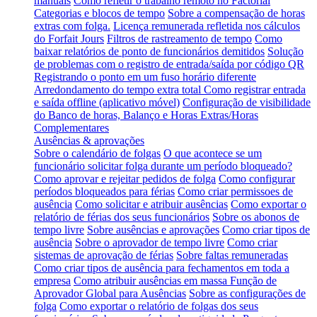
manuais
Como refletir o trabalho remoto no Factorial
Categorias e blocos de tempo
Sobre a compensação de horas
extras com folga.
Licença remunerada refletida nos cálculos
do Forfait Jours
Filtros de rastreamento de tempo
Como
baixar relatórios de ponto de funcionários demitidos
Solução
de problemas com o registro de entrada/saída por código QR
Registrando o ponto em um fuso horário diferente
Arredondamento do tempo extra total
Como registrar entrada
e saída offline (aplicativo móvel)
Configuração de visibilidade
do Banco de horas, Balanço e Horas Extras/Horas
Complementares
Ausências & aprovações
Sobre o calendário de folgas
O que acontece se um
funcionário solicitar folga durante um período bloqueado?
Como aprovar e rejeitar pedidos de folga
Como configurar
períodos bloqueados para férias
Como criar permissoes de
ausência
Como solicitar e atribuir ausências
Como exportar o
relatório de férias dos seus funcionários
Sobre os abonos de
tempo livre
Sobre ausências e aprovações
Como criar tipos de
ausência
Sobre o aprovador de tempo livre
Como criar
sistemas de aprovação de férias
Sobre faltas remuneradas
Como criar tipos de ausência para fechamentos em toda a
empresa
Como atribuir ausências em massa
Função de
Aprovador Global para Ausências
Sobre as configurações de
folga
Como exportar o relatório de folgas dos seus