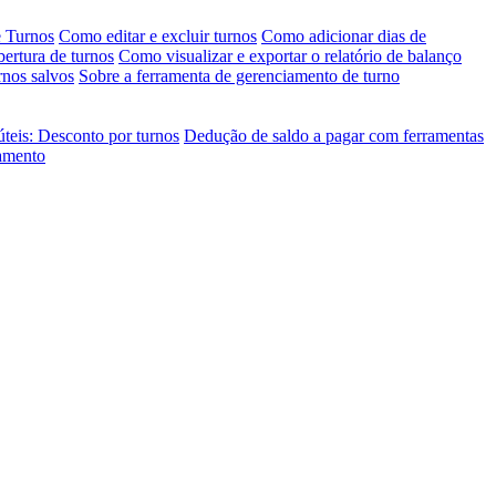
e Turnos
Como editar e excluir turnos
Como adicionar dias de
bertura de turnos
Como visualizar e exportar o relatório de balanço
rnos salvos
Sobre a ferramenta de gerenciamento de turno
úteis: Desconto por turnos
Dedução de saldo a pagar com ferramentas
jamento