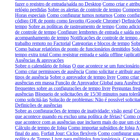
fazer o registro de entrada/saída no Desktop
Como criar e atribu
relógio perdidas
Sobre os alertas de controle de tempo
Compensa
Horas especiais
Como configurar turnos noturnos
Como configu
código QR de ponto como favorito (Google Chrome)
Definiçõe
tempo
Sobre as políticas de rastreamento de tempo
Como adicio
de controle de tempo
Configure lembretes de entrada e saída no
acompanhamento de tempo
Notificações de controle de tempo 
trabalho remoto no Factorial
Categorias e blocos de tempo
Sobr
Como baixar relatórios de ponto de funcionários demitidos
Solu
tempo extra total
Como registrar entrada e saída offline (aplica
Ausências & aprovações
Sobre o calendário de folgas
O que acontece se um funcionário 
Como criar permissoes de ausência
Como solicitar e atribuir au
tipos de ausência
Sobre o aprovador de tempo livre
Como criar 
ausências em massa
Função de Aprovador Global para Ausênci
frequentes sobre as configurações de tempo livre
Perguntas fre
ausências
Bloqueio de solicitações de 15/30 minutos para tolerâ
como solicitá-las
Solução de problemas: Não é possível solicitar
Definições de ausências
Sobre as configurações de tempo de inatividade: visão geral
Com
que acontece quando eu excluo uma política de férias?
Como co
que acontece com as ausências que incluem mais do que um cic
Cálculo de tempo de folga
Como importar subsídios de folga
Aj
final do ano.
Forfait Jour: Ciclos flexíveis
Como configurar uma 
política de Tempo Livre para múltiplos funcionários/a.
Como a t