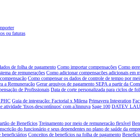
mporter
os ou faturas
ados de folha de pagamento
Como importar compensações
Como geren
istema de remunerações
Como adicionar compensações adicionais em ma
e compensação
Como compensar os dados de controle de tempo por me
ara a Remuneração
Gerar arquivos de pagamento SEPA a partir da Com
pensação de Profissionais
Data de corte personalizada para ciclos de f
a PHC
Guia de integração: Factorial x Milena
Primavera Integration
Fac
e atividade 'fixos-descontínuos' com a3innuva
Sage 100
DATEV LAUDS 
artão de Benefícios
Treinamento por meio de remuneração flexível
Ben
Inscrição do funcionário e seus dependentes no plano de saúde da empr
 beneficiários
Conceitos de benefícios na folha de pagamento
Benefíci