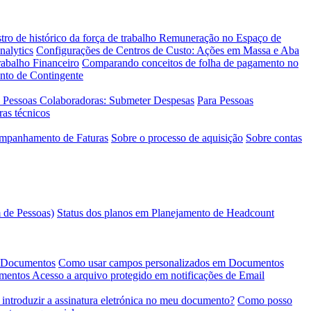
tro de histórico da força de trabalho
Remuneração no Espaço de
nalytics
Configurações de Centros de Custo: Ações em Massa e Aba
abalho Financeiro
Comparando conceitos de folha de pagamento no
ento de Contingente
 Pessoas Colaboradoras: Submeter Despesas
Para Pessoas
ras técnicos
ompanhamento de Faturas
Sobre o processo de aquisição
Sobre contas
 de Pessoas)
Status dos planos em Planejamento de Headcount
e Documentos
Como usar campos personalizados em Documentos
umentos
Acesso a arquivo protegido em notificações de Email
introduzir a assinatura eletrónica no meu documento?
Como posso