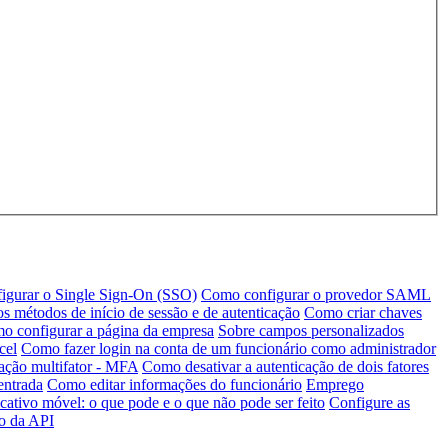
igurar o Single Sign-On (SSO)
Como configurar o provedor SAML
s métodos de início de sessão e de autenticação
Como criar chaves
o configurar a página da empresa
Sobre campos personalizados
cel
Como fazer login na conta de um funcionário como administrador
ação multifator - MFA
Como desativar a autenticação de dois fatores
entrada
Como editar informações do funcionário
Emprego
cativo móvel: o que pode e o que não pode ser feito
Configure as
ro da API