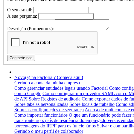
O seu e-mail:
A sua pergunta:
Descrição (Pormenores):
Novo(a) na Factorial? Começa aqui!
Gerindo a conta da minha empresa
Como gerenciar entidades legais usando Factorial
Como configu
com o Google
Como configurar um provedor SAML com o Mic
de API
Sobre Registos de auditoria
Como exportar dados de fu
Sobre tabelas personalizadas
Sobre locais de trabalho
Como adic
Sobre as configurações de segurança
Acerca de multicontas e e
Como importar funcionários
O que um funcionário pode fazer
transfronteiriço: país de residência do empregado versus entidad
porcentagens do IRPF para os funcionários
Salvar e compartilh
Gerindo o meu perfil de colaborador