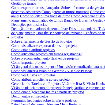
Gestão de turnos
Como exportar turnos planejados
Sobre a ferramenta de gestão 
descanso aos turnos
Como gerenciar turnos noturnos
Como conf
anual
Como solicitar uma troca de turno
Como gerenciar ausênc
Planejamento automático de turnos
Banco de Horas na Gestão 
Deduções por ausências
Dedução de contadores de tempo livre
Dias do calendário: Tod
de planejamento
Dias úteis: dedução de trabalho
Cenários de d
Projetos
Sobre a ferramenta de Gestão de Projetos
Como visualizar e exportar dados do projeto
Como criar e atribuir projetos
Como adicionar projetos em turnos registrados?
Sobre o acompanhamento flexível de projetos
Como importar projetos
Visão geral dos meus projetos: Uma visão centralizada para os 
Como visualizar a visão do Gerente - Visão de Pessoas
Como ver Custos em Projetos
Como atribuir um cliente ao seu projeto
Gerenciando Tarefas em Projetos: Visão de lista & Visão Kanb
Visão de planejamento do projeto: Planeje, atribua e gerencie r
Como criar e gerenciar faturas a partir de projetos
Documentos em projetos
Perguntas frequentes sobre tarefas e projetos
Painel lateral de comentários em Meus Projetos