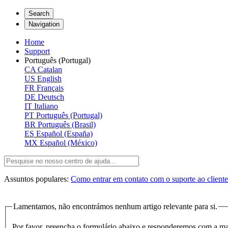
Search
Navigation
Home
Support
Português (Portugal)
CA
Catalan
US
English
FR
Français
DE
Deutsch
IT
Italiano
PT
Português (Portugal)
BR
Português (Brasil)
ES
Español (España)
MX
Español (México)
Assuntos populares:
Como entrar em contato com o suporte ao client
Lamentamos, não encontrámos nenhum artigo relevante para si.
Por favor, preencha o formulário abaixo e responderemos com a ma