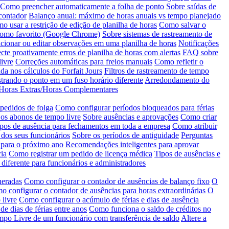
Como preencher automaticamente a folha de ponto
Sobre saídas de
contador
Balanço anual: máximo de horas anuais vs tempo planejado
o usar a restrição de edição de planilha de horas
Como salvar o
como favorito (Google Chrome)
Sobre sistemas de rastreamento de
ionar ou editar observações em uma planilha de horas
Notificações
cte proativamente erros de planilha de horas com alertas
FAQ sobre
ivre
Correções automáticas para freios manuais
Como refletir o
da nos cálculos do Forfait Jours
Filtros de rastreamento de tempo
trando o ponto em um fuso horário diferente
Arredondamento do
e Horas Extras/Horas Complementares
 pedidos de folga
Como configurar períodos bloqueados para férias
os abonos de tempo livre
Sobre ausências e aprovações
Como criar
ipos de ausência para fechamentos em toda a empresa
Como atribuir
 dos seus funcionários
Sobre os períodos de antiguidade
Perguntas
 para o próximo ano
Recomendações inteligentes para aprovar
ia
Como registrar um pedido de licença médica
Tipos de ausências e
 diferente para funcionários e administradores
neradas
Como configurar o contador de ausências de balanço fixo
O
 configurar o contador de ausências para horas extraordinárias
O
 livre
Como configurar o acúmulo de férias e dias de ausência
 de dias de férias entre anos
Como funciona o saldo de créditos no
empo Livre de um funcionário com transferência de saldo
Altere a