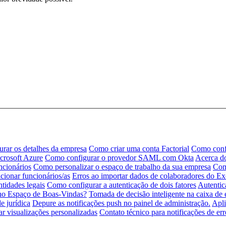
rar os detalhes da empresa
Como criar uma conta Factorial
Como conf
rosoft Azure
Como configurar o provedor SAML com Okta
Acerca do
ncionários
Como personalizar o espaço de trabalho da sua empresa
Com
ionar funcionários/as
Erros ao importar dados de colaboradores do Ex
ntidades legais
Como configurar a autenticação de dois fatores
Autentic
 no Espaço de Boas-Vindas?
Tomada de decisão inteligente na caixa de 
e jurídica
Depure as notificações push no painel de administração.
Apli
ar visualizações personalizadas
Contato técnico para notificações de er