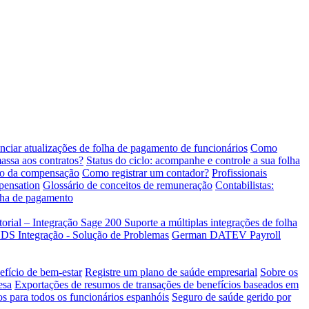
ciar atualizações de folha de pagamento de funcionários
Como
ssa aos contratos?
Status do ciclo: acompanhe e controle a sua folha
io da compensação
Como registrar um contador?
Profissionais
pensation
Glossário de conceitos de remuneração
Contabilistas:
olha de pagamento
torial – Integração Sage 200
Suporte a múltiplas integrações de folha
Integração - Solução de Problemas
German DATEV Payroll
efício de bem-estar
Registre um plano de saúde empresarial
Sobre os
esa
Exportações de resumos de transações de benefícios baseados em
os para todos os funcionários espanhóis
Seguro de saúde gerido por