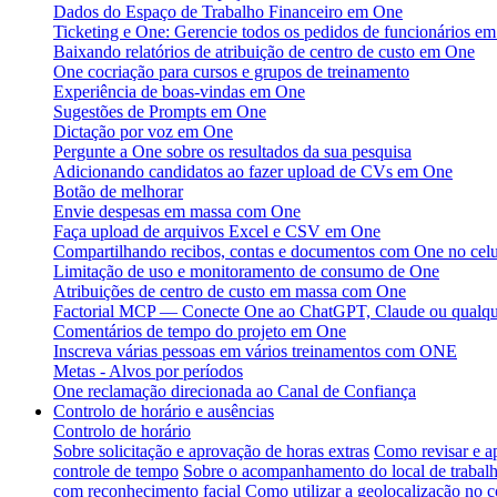
Dados do Espaço de Trabalho Financeiro em One
Ticketing e One: Gerencie todos os pedidos de funcionários em
Baixando relatórios de atribuição de centro de custo em One
One cocriação para cursos e grupos de treinamento
Experiência de boas-vindas em One
Sugestões de Prompts em One
Dictação por voz em One
Pergunte a One sobre os resultados da sua pesquisa
Adicionando candidatos ao fazer upload de CVs em One
Botão de melhorar
Envie despesas em massa com One
Faça upload de arquivos Excel e CSV em One
Compartilhando recibos, contas e documentos com One no celu
Limitação de uso e monitoramento de consumo de One
Atribuições de centro de custo em massa com One
Factorial MCP — Conecte One ao ChatGPT, Claude ou qualque
Comentários de tempo do projeto em One
Inscreva várias pessoas em vários treinamentos com ONE
Metas - Alvos por períodos
One reclamação direcionada ao Canal de Confiança
Controlo de horário e ausências
Controlo de horário
Sobre solicitação e aprovação de horas extras
Como revisar e a
controle de tempo
Sobre o acompanhamento do local de trabal
com reconhecimento facial
Como utilizar a geolocalização no c