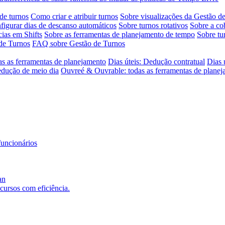
de turnos
Como criar e atribuir turnos
Sobre visualizações da Gestão d
igurar dias de descanso automáticos
Sobre turnos rotativos
Sobre a co
ias em Shifts
Sobre as ferramentas de planejamento de tempo
Sobre tu
de Turnos
FAQ sobre Gestão de Turnos
as as ferramentas de planejamento
Dias úteis: Dedução contratual
Dias 
edução de meio dia
Ouvreé & Ouvrable: todas as ferramentas de plane
funcionários
an
ecursos com eficiência.