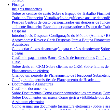
corretor
Finança
Insights financeiros
Sobre os centros de custo
Sobre o Espaço de Trabalho Financei
Trabalho Financeiro
Visualização de gráficos e análise de tendê
Pessoas
Centros de custo personalizados em despesas de funcio
ambiente financeiro
Fazendo perguntas sobre o Espaço de Tra
Despesas
Introdução às Despesas
Configuração do Módulo (Admins / RH
Aprovadoras: Rever e Gerir Despesas
Para a Equipa Financeir
Aquisições
Como criar fluxos de aprovação para cartões de software
Sobre
a pagar
Gestão de pagamentos
Banca
Gestão de fornecedores
Configur
CRM
Sobre deals em CRM
Sobre clientes no CRM
Sobre faturas de
Planeamento de efetivos
Criando um período de Planejamento de Headcount
Submetendo
Configurando permissões de Planejamento de Headcount
Documentos e Assinaturas
Gestão de documentos
Sobre Documentos
Como enviar contracheques em massa
Como
Sobre Documentos em massa
Como gerir a visibilidade dos d
Assinatura eletrónica
Como assinar um documento (assinatura eletrônica)
Sobre a ass