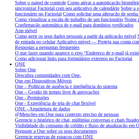
Sobre o painel de controle
Como ativar a autenticação biométri
sincronizar Factorial com seu aplicativo de calendário
Sobre a s
funcionário no Factorial
Como solicitar uma alteração de senha 
Como visualizar a escala de trabalho de um funcionário
Nome p
Confirmação automática de e-mail para domínios verificados
App móvel
Como gerir os seus dados pessoais a partir da aplicação móvel
de entrada no celular
Aplicativo móvel — Proteja sua conta com
Respostas a perguntas frequentes
O que fazer quando aparece o erro “Endereço de e-mail já exis
Como adicionar links para formulários externos no Factorial
ONE
Sobre One
Descubra comunidades com One.
One em Dispositivos Móveis
One – Políticas de ausência e inteligência do sistema
One – Gestão de tempo livre & aprovações
One - Permissões
One - Experiência de tela de chat flexível
ONE - Arquitetura de dados
@Menções em One para contexto preciso de pessoas
Gerencie o histórico de chat, múltiplas conversas e chats fixa
Visibilidade do consumo de crédito e fluxo de atualização em 
Pergunte a One sobre os seus documentos
Gerencie reservas de espaços com ONE