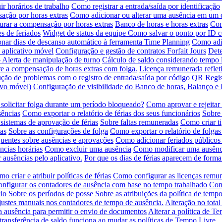
ir horários de trabalho
Como registrar a entrada/saída por identificação
ção por horas extras
Como adicionar ou alterar uma ausência em um 
rar a compensação por horas extras
Banco de horas e horas extras
Com
s de feriados
Widget de status da equipe
Como salvar o ponto por ID 
nar dias de descanso automático à ferramenta Time Planning
Como adic
 aplicativo móvel
Configuração e gestão de contratos Forfait Jours
Dete
- Alerta de manipulação de turno
Cálculo de saldo considerando tempo l
e a compensação de horas extras com folga.
Licença remunerada refleti
ção de problemas com o registro de entrada/saída por código QR
Regis
tivo móvel)
Configuração de visibilidade do Banco de horas, Balanço 
solicitar folga durante um período bloqueado?
Como aprovar e rejeitar
sências
Como exportar o relatório de férias dos seus funcionários
Sobre 
sistemas de aprovação de férias
Sobre faltas remuneradas
Como criar t
as
Sobre as configurações de folga
Como exportar o relatório de folgas
quentes sobre ausências e aprovações
Como adicionar feriados públicos
ncias horárias
Como excluir uma ausência
Como modificar uma ausênc
 ausências pelo aplicativo.
Por que os dias de férias aparecem de forma
o criar e atribuir políticas de férias
Como configurar as licenças remu
nfigurar os contadores de ausência com base no tempo trabalhado
Como
lo
Sobre os períodos de posse
Sobre as atribuições da política de tempo
ustes manuais nos contadores de tempo de ausência.
Alteração no total
ausência para permitir o envio de documentos
Alterar a política de T
ransferência de saldo funciona ao mudar as políticas de Tempo Livre