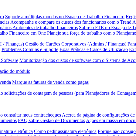
ro
Suporte a múltiplas moedas no Espaço de Trabalho Financeiro
Regis
ncias
Acompanhe e compare os custos dos funcionários com o Trend A
nários
Ambientes de trabalho financeiros
Sobre o FTE no Espaço de Tr
balho Financeiro em One
Planeje sua força de trabalho com o Planejam
 / Finanças)
Gestão de Cartões Corporativos (Admins / Finanças)
Para
a
Problemas Comuns e Suporte
Boas Práticas e Casos de Utilização
Ext
 Software
Monitorização dos custos de software com o Sistema de Ac
ação do módulo
 venda
Marque as faturas de venda como pagas
 solicitações de contagem de pessoas (para Planejadores de Contagem
 consultar meus contracheques
Acerca da página de configurações d
ocumentos
FAQ sobre Gestão de Documentos
Ações em massa em doc
inatura eletrônica
Como pedir assinatura eletrônica
Porque não consigo 