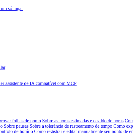
 um só lugar
lar
r assistente de IA compatível com MCP
provar folhas de ponto
Sobre as horas estimadas e o saldo de horas
Como
ho
Sobre pausas
Sobre a tolerância de rastreamento de tempo
Como expor
ontrolo de horário
Como registrar e editar manualmente seu ponto de en