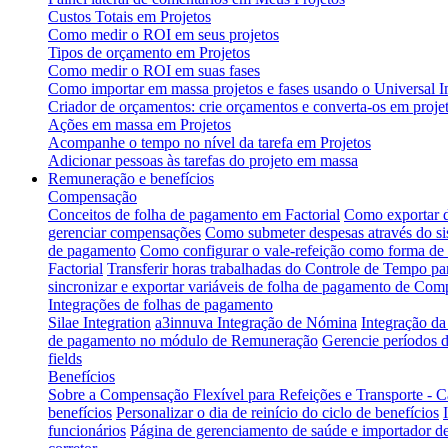
Custos Totais em Projetos
Como medir o ROI em seus projetos
Tipos de orçamento em Projetos
Como medir o ROI em suas fases
Como importar em massa projetos e fases usando o Universal I
Criador de orçamentos: crie orçamentos e converta-os em projet
Ações em massa em Projetos
Acompanhe o tempo no nível da tarefa em Projetos
Adicionar pessoas às tarefas do projeto em massa
Remuneração e benefícios
Compensação
Conceitos de folha de pagamento em Factorial
Como exportar d
gerenciar compensações
Como submeter despesas através do s
de pagamento
Como configurar o vale-refeição como forma d
Factorial
Transferir horas trabalhadas do Controle de Tempo p
sincronizar e exportar variáveis de folha de pagamento de Com
Integrações de folhas de pagamento
Silae Integration
a3innuva Integração de Nómina
Integração d
de pagamento no módulo de Remuneração
Gerencie períodos d
fields
Benefícios
Sobre a Compensação Flexível para Refeições e Transporte - C
benefícios
Personalizar o dia de reinício do ciclo de benefícios
funcionários
Página de gerenciamento de saúde e importador de