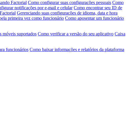
ando Factorial
Como configurar suas configurações pessoais
Como
igurar notificações por e-mail e celular
Como encontrar seu ID de
Factorial
Gerenciando suas configurações de idioma, data e hora
pela primeira vez como funcionário
Como aposentar um funcionário
s móveis suportados
Como verificar a versão do seu aplicativo
Caixa
ara funcionários
Como baixar informações e relatórios da plataforma