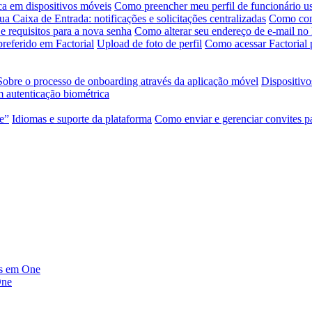
ca em dispositivos móveis
Como preencher meu perfil de funcionário us
ua Caixa de Entrada: notificações e solicitações centralizadas
Como conf
e requisitos para a nova senha
Como alterar seu endereço de e-mail no 
referido em Factorial
Upload de foto de perfil
Como acessar Factorial 
Sobre o processo de onboarding através da aplicação móvel
Dispositivo
 autenticação biométrica
te”
Idiomas e suporte da plataforma
Como enviar e gerenciar convites p
dos em One
One