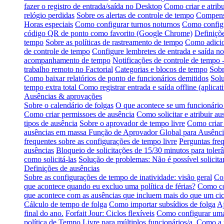
fazer o registro de entrada/saída no Desktop
Como criar e atribu
relógio perdidas
Sobre os alertas de controle de tempo
Compensa
Horas especiais
Como configurar turnos noturnos
Como configu
código QR de ponto como favorito (Google Chrome)
Definiçõe
tempo
Sobre as políticas de rastreamento de tempo
Como adicio
de controle de tempo
Configure lembretes de entrada e saída no
acompanhamento de tempo
Notificações de controle de tempo 
trabalho remoto no Factorial
Categorias e blocos de tempo
Sobr
Como baixar relatórios de ponto de funcionários demitidos
Solu
tempo extra total
Como registrar entrada e saída offline (aplica
Ausências & aprovações
Sobre o calendário de folgas
O que acontece se um funcionário 
Como criar permissoes de ausência
Como solicitar e atribuir au
tipos de ausência
Sobre o aprovador de tempo livre
Como criar 
ausências em massa
Função de Aprovador Global para Ausênci
frequentes sobre as configurações de tempo livre
Perguntas fre
ausências
Bloqueio de solicitações de 15/30 minutos para tolerâ
como solicitá-las
Solução de problemas: Não é possível solicitar
Definições de ausências
Sobre as configurações de tempo de inatividade: visão geral
Com
que acontece quando eu excluo uma política de férias?
Como co
que acontece com as ausências que incluem mais do que um cic
Cálculo de tempo de folga
Como importar subsídios de folga
Aj
final do ano.
Forfait Jour: Ciclos flexíveis
Como configurar uma 
política de Tempo Livre para múltiplos funcionários/a.
Como a t