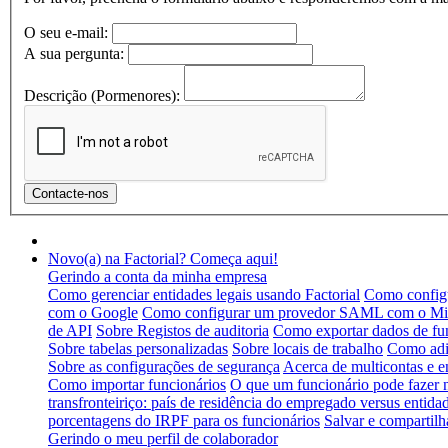
O seu e-mail:
A sua pergunta:
Descrição (Pormenores):
Novo(a) na Factorial? Começa aqui!
Gerindo a conta da minha empresa
Como gerenciar entidades legais usando Factorial
Como configu
com o Google
Como configurar um provedor SAML com o Mic
de API
Sobre Registos de auditoria
Como exportar dados de fu
Sobre tabelas personalizadas
Sobre locais de trabalho
Como adic
Sobre as configurações de segurança
Acerca de multicontas e e
Como importar funcionários
O que um funcionário pode fazer
transfronteiriço: país de residência do empregado versus entidad
porcentagens do IRPF para os funcionários
Salvar e compartilh
Gerindo o meu perfil de colaborador