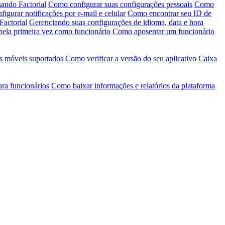
ando Factorial
Como configurar suas configurações pessoais
Como
igurar notificações por e-mail e celular
Como encontrar seu ID de
Factorial
Gerenciando suas configurações de idioma, data e hora
pela primeira vez como funcionário
Como aposentar um funcionário
s móveis suportados
Como verificar a versão do seu aplicativo
Caixa
ara funcionários
Como baixar informações e relatórios da plataforma