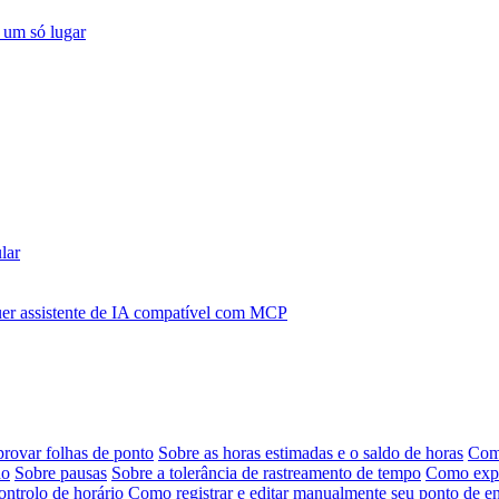
 um só lugar
lar
r assistente de IA compatível com MCP
provar folhas de ponto
Sobre as horas estimadas e o saldo de horas
Como
ho
Sobre pausas
Sobre a tolerância de rastreamento de tempo
Como expor
ontrolo de horário
Como registrar e editar manualmente seu ponto de en