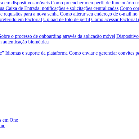
ca em dispositivos móveis
Como preencher meu perfil de funcionário us
ua Caixa de Entrada: notificações e solicitações centralizadas
Como conf
e requisitos para a nova senha
Como alterar seu endereço de e-mail no 
referido em Factorial
Upload de foto de perfil
Como acessar Factorial 
Sobre o processo de onboarding através da aplicação móvel
Dispositivo
 autenticação biométrica
te”
Idiomas e suporte da plataforma
Como enviar e gerenciar convites p
dos em One
One