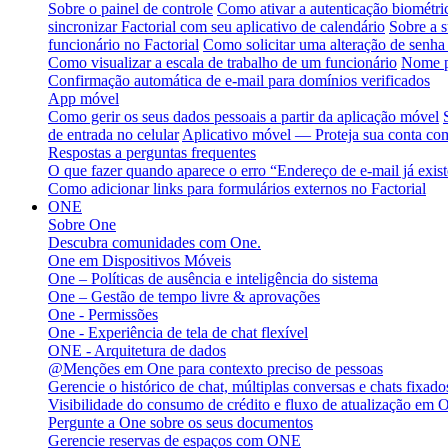
Sobre o painel de controle
Como ativar a autenticação biométri
sincronizar Factorial com seu aplicativo de calendário
Sobre a s
funcionário no Factorial
Como solicitar uma alteração de senha 
Como visualizar a escala de trabalho de um funcionário
Nome p
Confirmação automática de e-mail para domínios verificados
App móvel
Como gerir os seus dados pessoais a partir da aplicação móvel
de entrada no celular
Aplicativo móvel — Proteja sua conta com
Respostas a perguntas frequentes
O que fazer quando aparece o erro “Endereço de e-mail já exis
Como adicionar links para formulários externos no Factorial
ONE
Sobre One
Descubra comunidades com One.
One em Dispositivos Móveis
One – Políticas de ausência e inteligência do sistema
One – Gestão de tempo livre & aprovações
One - Permissões
One - Experiência de tela de chat flexível
ONE - Arquitetura de dados
@Menções em One para contexto preciso de pessoas
Gerencie o histórico de chat, múltiplas conversas e chats fixa
Visibilidade do consumo de crédito e fluxo de atualização em 
Pergunte a One sobre os seus documentos
Gerencie reservas de espaços com ONE