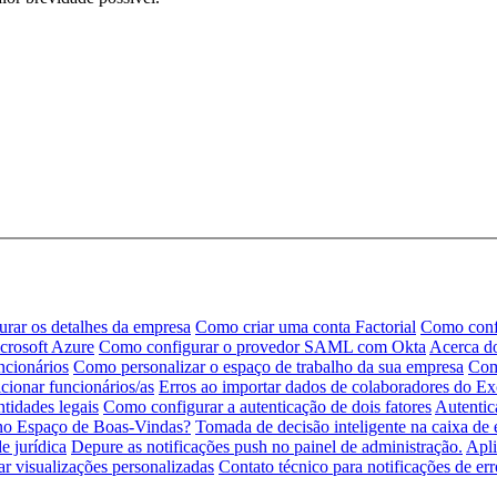
rar os detalhes da empresa
Como criar uma conta Factorial
Como conf
rosoft Azure
Como configurar o provedor SAML com Okta
Acerca do
ncionários
Como personalizar o espaço de trabalho da sua empresa
Com
ionar funcionários/as
Erros ao importar dados de colaboradores do Ex
ntidades legais
Como configurar a autenticação de dois fatores
Autentic
 no Espaço de Boas-Vindas?
Tomada de decisão inteligente na caixa de 
e jurídica
Depure as notificações push no painel de administração.
Apli
ar visualizações personalizadas
Contato técnico para notificações de er