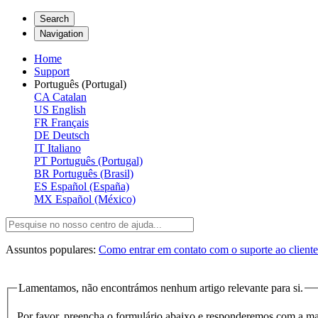
Search
Navigation
Home
Support
Português (Portugal)
CA
Catalan
US
English
FR
Français
DE
Deutsch
IT
Italiano
PT
Português (Portugal)
BR
Português (Brasil)
ES
Español (España)
MX
Español (México)
Assuntos populares:
Como entrar em contato com o suporte ao client
Lamentamos, não encontrámos nenhum artigo relevante para si.
Por favor, preencha o formulário abaixo e responderemos com a ma