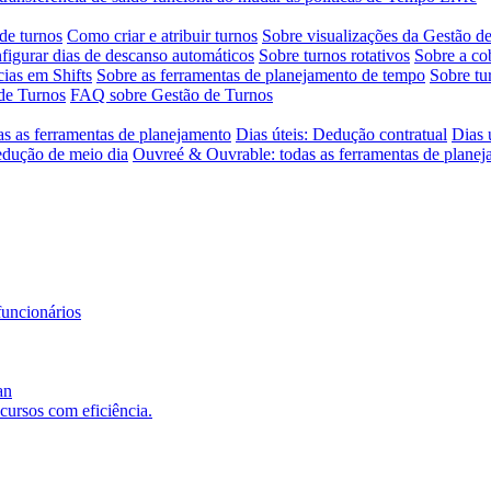
de turnos
Como criar e atribuir turnos
Sobre visualizações da Gestão d
igurar dias de descanso automáticos
Sobre turnos rotativos
Sobre a co
ias em Shifts
Sobre as ferramentas de planejamento de tempo
Sobre tu
de Turnos
FAQ sobre Gestão de Turnos
as as ferramentas de planejamento
Dias úteis: Dedução contratual
Dias 
edução de meio dia
Ouvreé & Ouvrable: todas as ferramentas de plane
funcionários
an
ecursos com eficiência.