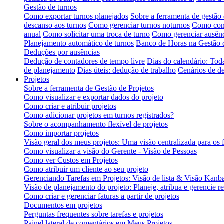
Gestão de turnos
Como exportar turnos planejados
Sobre a ferramenta de gestão 
descanso aos turnos
Como gerenciar turnos noturnos
Como conf
anual
Como solicitar uma troca de turno
Como gerenciar ausênc
Planejamento automático de turnos
Banco de Horas na Gestão 
Deduções por ausências
Dedução de contadores de tempo livre
Dias do calendário: Tod
de planejamento
Dias úteis: dedução de trabalho
Cenários de d
Projetos
Sobre a ferramenta de Gestão de Projetos
Como visualizar e exportar dados do projeto
Como criar e atribuir projetos
Como adicionar projetos em turnos registrados?
Sobre o acompanhamento flexível de projetos
Como importar projetos
Visão geral dos meus projetos: Uma visão centralizada para os 
Como visualizar a visão do Gerente - Visão de Pessoas
Como ver Custos em Projetos
Como atribuir um cliente ao seu projeto
Gerenciando Tarefas em Projetos: Visão de lista & Visão Kanb
Visão de planejamento do projeto: Planeje, atribua e gerencie r
Como criar e gerenciar faturas a partir de projetos
Documentos em projetos
Perguntas frequentes sobre tarefas e projetos
Painel lateral de comentários em Meus Projetos