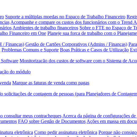
ro
Suporte a múltiplas moedas no Espaço de Trabalho Financeiro
Regis
ncias
Acompanhe e compare os custos dos funcionários com o Trend A
nários
Ambientes de trabalho financeiros
Sobre o FTE no Espaço de Tr
balho Financeiro em One
Planeje sua força de trabalho com o Planejam
 / Finanças)
Gestão de Cartões Corporativos (Admins / Finanças)
Para
a
Problemas Comuns e Suporte
Boas Práticas e Casos de Utilização
Ext
 Software
Monitorização dos custos de software com o Sistema de Ac
ação do módulo
 venda
Marque as faturas de venda como pagas
 solicitações de contagem de pessoas (para Planejadores de Contagem
 consultar meus contracheques
Acerca da página de configurações d
ocumentos
FAQ sobre Gestão de Documentos
Ações em massa em doc
inatura eletrônica
Como pedir assinatura eletrônica
Porque não consigo 