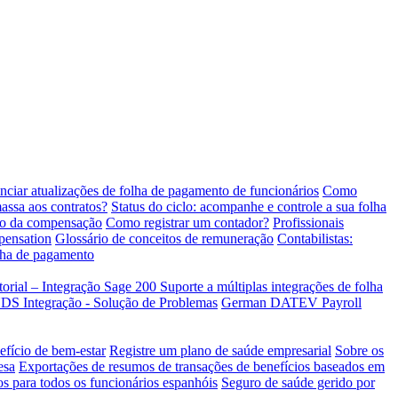
ciar atualizações de folha de pagamento de funcionários
Como
ssa aos contratos?
Status do ciclo: acompanhe e controle a sua folha
io da compensação
Como registrar um contador?
Profissionais
pensation
Glossário de conceitos de remuneração
Contabilistas:
olha de pagamento
torial – Integração Sage 200
Suporte a múltiplas integrações de folha
Integração - Solução de Problemas
German DATEV Payroll
efício de bem-estar
Registre um plano de saúde empresarial
Sobre os
esa
Exportações de resumos de transações de benefícios baseados em
os para todos os funcionários espanhóis
Seguro de saúde gerido por