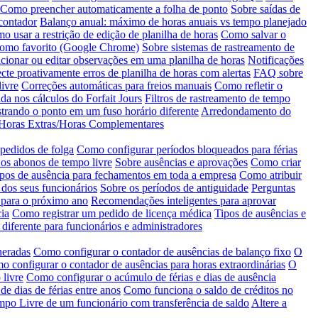
Como preencher automaticamente a folha de ponto
Sobre saídas de
contador
Balanço anual: máximo de horas anuais vs tempo planejado
o usar a restrição de edição de planilha de horas
Como salvar o
como favorito (Google Chrome)
Sobre sistemas de rastreamento de
ionar ou editar observações em uma planilha de horas
Notificações
cte proativamente erros de planilha de horas com alertas
FAQ sobre
ivre
Correções automáticas para freios manuais
Como refletir o
da nos cálculos do Forfait Jours
Filtros de rastreamento de tempo
trando o ponto em um fuso horário diferente
Arredondamento do
e Horas Extras/Horas Complementares
 pedidos de folga
Como configurar períodos bloqueados para férias
os abonos de tempo livre
Sobre ausências e aprovações
Como criar
ipos de ausência para fechamentos em toda a empresa
Como atribuir
 dos seus funcionários
Sobre os períodos de antiguidade
Perguntas
 para o próximo ano
Recomendações inteligentes para aprovar
ia
Como registrar um pedido de licença médica
Tipos de ausências e
 diferente para funcionários e administradores
neradas
Como configurar o contador de ausências de balanço fixo
O
 configurar o contador de ausências para horas extraordinárias
O
 livre
Como configurar o acúmulo de férias e dias de ausência
 de dias de férias entre anos
Como funciona o saldo de créditos no
empo Livre de um funcionário com transferência de saldo
Altere a