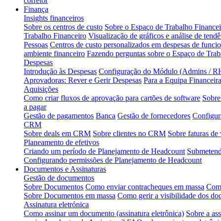
corretor
Finança
Insights financeiros
Sobre os centros de custo
Sobre o Espaço de Trabalho Financei
Trabalho Financeiro
Visualização de gráficos e análise de tendê
Pessoas
Centros de custo personalizados em despesas de funcio
ambiente financeiro
Fazendo perguntas sobre o Espaço de Tra
Despesas
Introdução às Despesas
Configuração do Módulo (Admins / RH
Aprovadoras: Rever e Gerir Despesas
Para a Equipa Financeir
Aquisições
Como criar fluxos de aprovação para cartões de software
Sobre
a pagar
Gestão de pagamentos
Banca
Gestão de fornecedores
Configur
CRM
Sobre deals em CRM
Sobre clientes no CRM
Sobre faturas de
Planeamento de efetivos
Criando um período de Planejamento de Headcount
Submetendo
Configurando permissões de Planejamento de Headcount
Documentos e Assinaturas
Gestão de documentos
Sobre Documentos
Como enviar contracheques em massa
Como
Sobre Documentos em massa
Como gerir a visibilidade dos d
Assinatura eletrónica
Como assinar um documento (assinatura eletrônica)
Sobre a ass