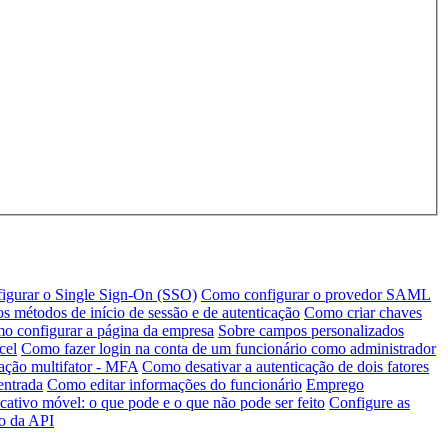
igurar o Single Sign-On (SSO)
Como configurar o provedor SAML
s métodos de início de sessão e de autenticação
Como criar chaves
o configurar a página da empresa
Sobre campos personalizados
cel
Como fazer login na conta de um funcionário como administrador
ação multifator - MFA
Como desativar a autenticação de dois fatores
entrada
Como editar informações do funcionário
Emprego
cativo móvel: o que pode e o que não pode ser feito
Configure as
ro da API