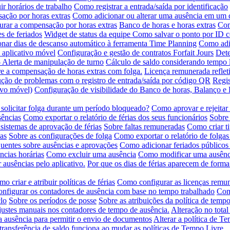
ir horários de trabalho
Como registrar a entrada/saída por identificação
ção por horas extras
Como adicionar ou alterar uma ausência em um 
rar a compensação por horas extras
Banco de horas e horas extras
Com
s de feriados
Widget de status da equipe
Como salvar o ponto por ID 
nar dias de descanso automático à ferramenta Time Planning
Como adic
 aplicativo móvel
Configuração e gestão de contratos Forfait Jours
Dete
- Alerta de manipulação de turno
Cálculo de saldo considerando tempo l
e a compensação de horas extras com folga.
Licença remunerada refleti
ção de problemas com o registro de entrada/saída por código QR
Regis
tivo móvel)
Configuração de visibilidade do Banco de horas, Balanço 
solicitar folga durante um período bloqueado?
Como aprovar e rejeitar
sências
Como exportar o relatório de férias dos seus funcionários
Sobre 
sistemas de aprovação de férias
Sobre faltas remuneradas
Como criar t
as
Sobre as configurações de folga
Como exportar o relatório de folgas
quentes sobre ausências e aprovações
Como adicionar feriados públicos
ncias horárias
Como excluir uma ausência
Como modificar uma ausênc
 ausências pelo aplicativo.
Por que os dias de férias aparecem de forma
o criar e atribuir políticas de férias
Como configurar as licenças remu
nfigurar os contadores de ausência com base no tempo trabalhado
Como
lo
Sobre os períodos de posse
Sobre as atribuições da política de tempo
ustes manuais nos contadores de tempo de ausência.
Alteração no total
ausência para permitir o envio de documentos
Alterar a política de T
ransferência de saldo funciona ao mudar as políticas de Tempo Livre