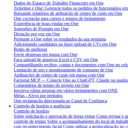
Dados do Espaço de Trabalho Financeiro em One
Ticketing e One: Gerencie todos os pedidos de funcionários em
Baixando relatórios de atribuição de centro de custo em One
One cocriação para cursos e grupos de treinamento
Experiência de boas-vindas em One
Sugestões de Prompts em One
Dictação por voz em One
Pergunte a One sobre os resultados da sua pesquisa
Adicionando candidatos ao fazer upload de CVs em One
Botão de melhorar
Envie despesas em massa com One
Faça upload de arquivos Excel e CSV em One
Compartilhando recibos, contas e documentos com One no celu
Limitação de uso e monitoramento de consumo de One
Atribuições de centro de custo em massa com One
Factorial MCP — Conecte One ao ChatGPT, Claude ou qualque
Comentários de tempo do projeto em One
Inscreva várias pessoas em vários treinamentos com ONE
Metas - Alvos por períodos
One reclamação direcionada ao Canal de Confiança
Controlo de horário e ausências
Controlo de horário
Sobre solicitação e aprovação de horas extras
Como revisar e a
controle de tempo
Sobre o acompanhamento do local de trabal
com reconhecimento facial
Como utilizar a geolocalização no c