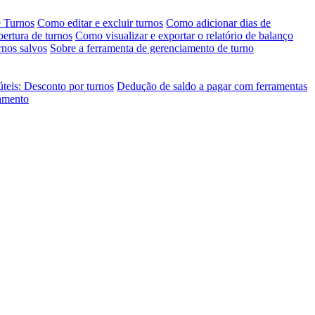
e Turnos
Como editar e excluir turnos
Como adicionar dias de
bertura de turnos
Como visualizar e exportar o relatório de balanço
rnos salvos
Sobre a ferramenta de gerenciamento de turno
úteis: Desconto por turnos
Dedução de saldo a pagar com ferramentas
jamento