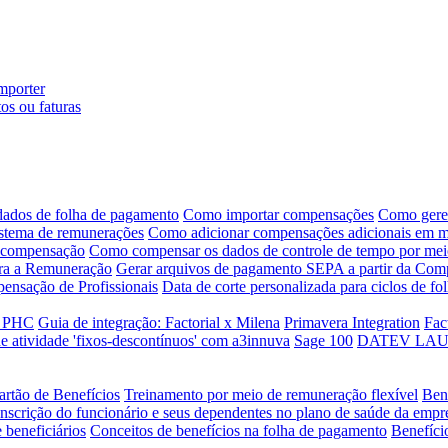
mporter
os ou faturas
ados de folha de pagamento
Como importar compensações
Como geren
istema de remunerações
Como adicionar compensações adicionais em ma
e compensação
Como compensar os dados de controle de tempo por me
ara a Remuneração
Gerar arquivos de pagamento SEPA a partir da Com
pensação de Profissionais
Data de corte personalizada para ciclos de f
a PHC
Guia de integração: Factorial x Milena
Primavera Integration
Fac
e atividade 'fixos-descontínuos' com a3innuva
Sage 100
DATEV LAUDS 
artão de Benefícios
Treinamento por meio de remuneração flexível
Ben
Inscrição do funcionário e seus dependentes no plano de saúde da empr
 beneficiários
Conceitos de benefícios na folha de pagamento
Benefíci