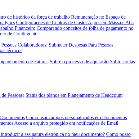
tro de histórico da força de trabalho
Remuneração no Espaço de
nalytics
Configurações de Centros de Custo: Ações em Massa e Aba
abalho Financeiro
Comparando conceitos de folha de pagamento no
ento de Contingente
 Pessoas Colaboradoras: Submeter Despesas
Para Pessoas
ras técnicos
ompanhamento de Faturas
Sobre o processo de aquisição
Sobre contas
 de Pessoas)
Status dos planos em Planejamento de Headcount
e Documentos
Como usar campos personalizados em Documentos
umentos
Acesso a arquivo protegido em notificações de Email
introduzir a assinatura eletrónica no meu documento?
Como posso