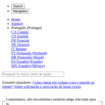
Search
Navigation
Home
Support
Português (Portugal)
CA
Catalan
US
English
FR
Français
DE
Deutsch
IT
Italiano
PT
Português (Portugal)
BR
Português (Brasil)
ES
Español (España)
MX
Español (México)
Assuntos populares:
Como entrar em contato com o suporte ao
cliente?
Sobre solicitação e aprovação de horas extras
Lamentamos, não encontrámos nenhum artigo relevante para
si.