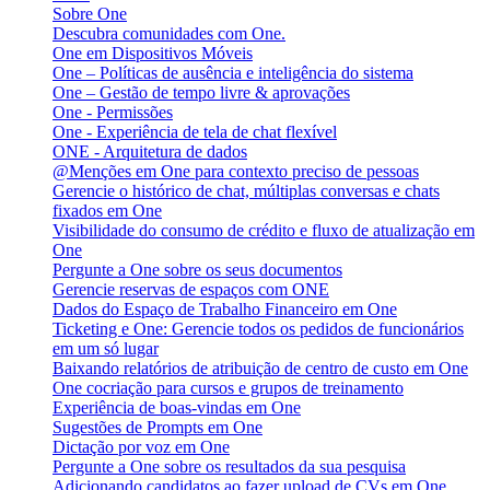
Sobre One
Descubra comunidades com One.
One em Dispositivos Móveis
One – Políticas de ausência e inteligência do sistema
One – Gestão de tempo livre & aprovações
One - Permissões
One - Experiência de tela de chat flexível
ONE - Arquitetura de dados
@Menções em One para contexto preciso de pessoas
Gerencie o histórico de chat, múltiplas conversas e chats
fixados em One
Visibilidade do consumo de crédito e fluxo de atualização em
One
Pergunte a One sobre os seus documentos
Gerencie reservas de espaços com ONE
Dados do Espaço de Trabalho Financeiro em One
Ticketing e One: Gerencie todos os pedidos de funcionários
em um só lugar
Baixando relatórios de atribuição de centro de custo em One
One cocriação para cursos e grupos de treinamento
Experiência de boas-vindas em One
Sugestões de Prompts em One
Dictação por voz em One
Pergunte a One sobre os resultados da sua pesquisa
Adicionando candidatos ao fazer upload de CVs em One