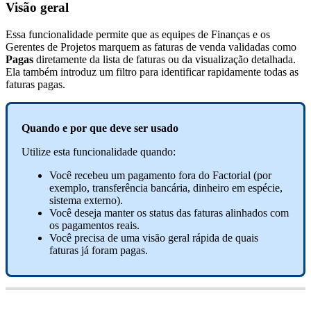
Vis
ã
o
geral
Essa
funcionalidade
permite
que
as
equipes
de
Finan
ç
as
e
os
Gerentes
de
Projetos
marquem
as
faturas
de
venda
validadas
como
Pagas
diretamente
da
lista
de
faturas
ou
da
visualiza
ç
ã
o
detalhada
.
Ela
tamb
é
m
introduz
um
filtro
para
identificar
rapidamente
todas
as
faturas
pagas
.
Quando
e
por
que
deve
ser
usado
Utilize
esta
funcionalidade
quando
:
Voc
ê
recebeu
um
pagamento
fora
do
Factorial
(
por
exemplo
,
transfer
ê
ncia
banc
á
ria
,
dinheiro
em
esp
é
cie
,
sistema
externo
)
.
Voc
ê
deseja
manter
os
status
das
faturas
alinhados
com
os
pagamentos
reais
.
Voc
ê
precisa
de
uma
vis
ã
o
geral
r
á
pida
de
quais
faturas
j
á
foram
pagas
.