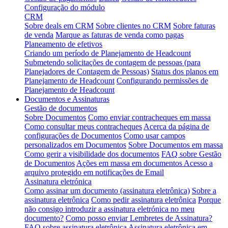
Configuração do módulo
CRM
Sobre deals em CRM
Sobre clientes no CRM
Sobre faturas
de venda
Marque as faturas de venda como pagas
Planeamento de efetivos
Criando um período de Planejamento de Headcount
Submetendo solicitações de contagem de pessoas (para
Planejadores de Contagem de Pessoas)
Status dos planos em
Planejamento de Headcount
Configurando permissões de
Planejamento de Headcount
Documentos e Assinaturas
Gestão de documentos
Sobre Documentos
Como enviar contracheques em massa
Como consultar meus contracheques
Acerca da página de
configurações de Documentos
Como usar campos
personalizados em Documentos
Sobre Documentos em massa
Como gerir a visibilidade dos documentos
FAQ sobre Gestão
de Documentos
Ações em massa em documentos
Acesso a
arquivo protegido em notificações de Email
Assinatura eletrónica
Como assinar um documento (assinatura eletrônica)
Sobre a
assinatura eletrônica
Como pedir assinatura eletrônica
Porque
não consigo introduzir a assinatura eletrónica no meu
documento?
Como posso enviar Lembretes de Assinatura?
FAQ sobre assinatura eletrônica
Assinatura eletrônica em