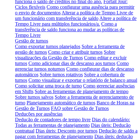
funciona o saldo de créditos no final do ano.
Forfait Jour:
Ciclos flexíveis
Como configurar uma ausência para permitir
o envio de documentos
Alterar a política de Tempo Livre de
um funcionário com transferência de saldo
Altere a política de
Tempo Livre para múltiplos funcionários/a.
Como a
transferência de saldo funciona ao mudar as políticas de
Tempo Livre
Gestão de turnos
Como exportar turnos planejados
Sobre a ferramenta de
gestão de turnos
Como criar e atribuir turnos
Sobre
visualizações da Gestão de Turnos
Como editar e excluir
turnos
Como adicionar dias de descanso aos turnos
Como
gerenciar turnos noturnos
Como configurar dias de descanso
automáticos
Sobre turnos rotativos
Sobre a cobertura de
turnos
Como visualizar e exportar o relatório de balanço anual
Como solicitar uma troca de turno
Como gerenciar ausências
em Shifts
Sobre as ferramentas de planejamento de tempo
Sobre turnos salvos
Sobre a ferramenta de gerenciamento de
turno
Planejamento automático de turnos
Banco de Horas na
Gestão de Turnos
FAQ sobre Gestão de Turnos
Deduções por ausências
Dedução de contadores de tempo livre
Dias do calendário:
Todas as ferramentas de planejamento
Dias úteis: Dedução
contratual
Dias úteis: Desconto por turnos
Dedução de saldo a
pagar com ferramentas de planejamento
Dias úteis: dedução