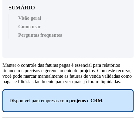
SUMÁRIO
Visão geral
Como usar
Perguntas frequentes
Manter
o
controle
das
faturas
pagas
é
essencial
para
relat
ó
rios
financeiros
precisos
e
gerenciamento
de
projetos
.
Com
este
recurso
,
voc
ê
pode
marcar
manualmente
as
faturas
de
venda
validadas
como
pagas
e
filtr
á
-
las
facilmente
para
ver
quais
j
á
foram
liquidadas
.
Dispon
í
vel
para
empresas
com
projetos
e
CRM
.