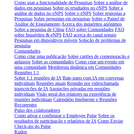
Como usar a funcionalidade de Pesquisas
Sobre a análise de
dados em pesquisas
Sobre os resultados no eNPS
Sobre a
análise de dados no eNPS
Sobre o eNPS
Sobre respostas a
Pesquisas
Sobre perguntas em pesquisas
Sobre o Painel de
Análise de Engajamento
Acerca dos inquéritos anónimos
Sobre a pesquisa de Clima
FAQ sobre Comunidades
FAQ
sobre Inquéritos & eNPS
FAQ acerca do canal seguro
Pesquisas em dispositivos móveis
Solução de problemas de
pesquisa
Comunidades
Como criar uma publicação
Sobre cartões de comemoração e
aplausos
Sobre as comunidades
Como criar um evento em
uma comunidade
Membresia dinâmica em Comunidades
Reuniões 1:1
Sobre 1.1 reuniões de IA
Bate-papo com IA em conversas
individuais
Reuniões atuais
Reunião por videochamada
transcrições de IA
Anotações privadas em reuniões
individuais
Visão geral dos relatores na experiência de
reuniões individuais
Calendário Inteligente e Reuniões
Recorrentes
Pulso dos colaboradores
Como ativar e configurar o Employee Pulse
Sobre os
resultados de participação e relatórios de IA
Como Enviar
Check-ins do Pulse
Kudos