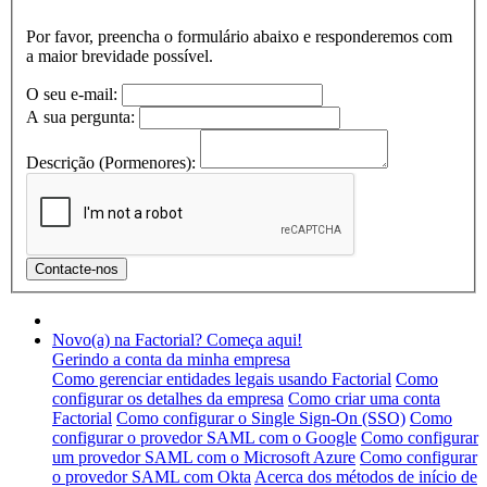
Por favor, preencha o formulário abaixo e responderemos com
a maior brevidade possível.
O seu e-mail:
A sua pergunta:
Descrição (Pormenores):
Novo(a) na Factorial? Começa aqui!
Gerindo a conta da minha empresa
Como gerenciar entidades legais usando Factorial
Como
configurar os detalhes da empresa
Como criar uma conta
Factorial
Como configurar o Single Sign-On (SSO)
Como
configurar o provedor SAML com o Google
Como configurar
um provedor SAML com o Microsoft Azure
Como configurar
o provedor SAML com Okta
Acerca dos métodos de início de