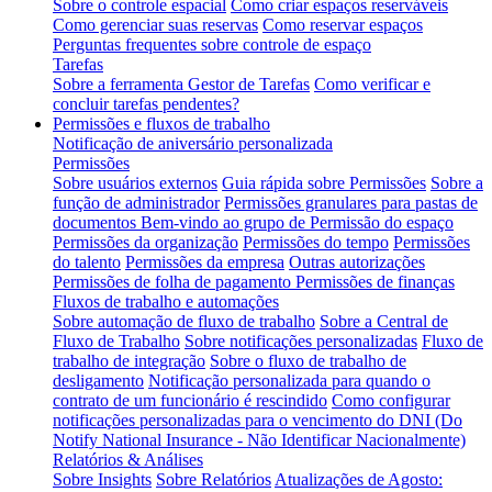
Sobre o controle espacial
Como criar espaços reserváveis
Como gerenciar suas reservas
Como reservar espaços
Perguntas frequentes sobre controle de espaço
Tarefas
Sobre a ferramenta Gestor de Tarefas
Como verificar e
concluir tarefas pendentes?
Permissões e fluxos de trabalho
Notificação de aniversário personalizada
Permissões
Sobre usuários externos
Guia rápida sobre Permissões
Sobre a
função de administrador
Permissões granulares para pastas de
documentos
Bem-vindo ao grupo de Permissão do espaço
Permissões da organização
Permissões do tempo
Permissões
do talento
Permissões da empresa
Outras autorizações
Permissões de folha de pagamento
Permissões de finanças
Fluxos de trabalho e automações
Sobre automação de fluxo de trabalho
Sobre a Central de
Fluxo de Trabalho
Sobre notificações personalizadas
Fluxo de
trabalho de integração
Sobre o fluxo de trabalho de
desligamento
Notificação personalizada para quando o
contrato de um funcionário é rescindido
Como configurar
notificações personalizadas para o vencimento do DNI (Do
Notify National Insurance - Não Identificar Nacionalmente)
Relatórios & Análises
Sobre Insights
Sobre Relatórios
Atualizações de Agosto: