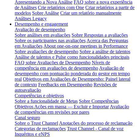
Apresentando a Nova Análise
FAQ sobre a nova experiência
de Análises
Crie relatórios com One
Criar relatórios a partir de
modelos
Sobre Análise
Criar um relatório manualmente
Análises Legacy
Desempenho e engagement
Avaliação de desempenho
Sobre análises em avaliações
Sobre Respostas a avaliações
Sobre os participantes nas avaliações
Acerca das Perguntas
em Avaliações
About one-on-one meetings in Performance
Sobre avaliações de desempenho
Sobre a análise de talentos
Análise de talentos e Pulse como funcionalidades principais
FAQ sobre Avaliações de Desempenho
Níveis de
competência em avaliações de desempenho
Avaliação de
desempenho com pontuação ponderada do gestor em tempo
real
Objetivos em Avaliações de Desempenho: Painel lateral
de contexto
Feedbacks em Desempenho
Revisões de
autoavaliação
Competências e objetivos
Sobre a funcionalidade de Metas
Sobre Competências
Objetivos Ações em massa — Excluir e Importar
Avaliação
de competências em revisões por pares
Canal seguro
Sobre o Trust Channel
Anotações do processo de reclamação
Categorias de reclamações
Trust Channel - Canal de voz
Inquéritos e eNPS