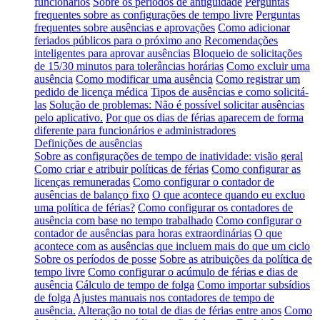
funcionários
Sobre os períodos de antiguidade
Perguntas
frequentes sobre as configurações de tempo livre
Perguntas
frequentes sobre ausências e aprovações
Como adicionar
feriados públicos para o próximo ano
Recomendações
inteligentes para aprovar ausências
Bloqueio de solicitações
de 15/30 minutos para tolerâncias horárias
Como excluir uma
ausência
Como modificar uma ausência
Como registrar um
pedido de licença médica
Tipos de ausências e como solicitá-
las
Solução de problemas: Não é possível solicitar ausências
pelo aplicativo.
Por que os dias de férias aparecem de forma
diferente para funcionários e administradores
Definições de ausências
Sobre as configurações de tempo de inatividade: visão geral
Como criar e atribuir políticas de férias
Como configurar as
licenças remuneradas
Como configurar o contador de
ausências de balanço fixo
O que acontece quando eu excluo
uma política de férias?
Como configurar os contadores de
ausência com base no tempo trabalhado
Como configurar o
contador de ausências para horas extraordinárias
O que
acontece com as ausências que incluem mais do que um ciclo
Sobre os períodos de posse
Sobre as atribuições da política de
tempo livre
Como configurar o acúmulo de férias e dias de
ausência
Cálculo de tempo de folga
Como importar subsídios
de folga
Ajustes manuais nos contadores de tempo de
ausência.
Alteração no total de dias de férias entre anos
Como