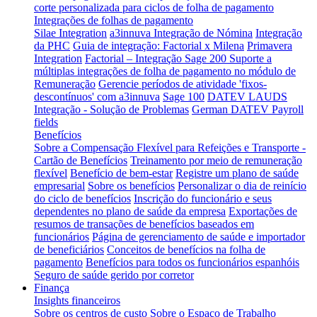
corte personalizada para ciclos de folha de pagamento
Integrações de folhas de pagamento
Silae Integration
a3innuva Integração de Nómina
Integração
da PHC
Guia de integração: Factorial x Milena
Primavera
Integration
Factorial – Integração Sage 200
Suporte a
múltiplas integrações de folha de pagamento no módulo de
Remuneração
Gerencie períodos de atividade 'fixos-
descontínuos' com a3innuva
Sage 100
DATEV LAUDS
Integração - Solução de Problemas
German DATEV Payroll
fields
Benefícios
Sobre a Compensação Flexível para Refeições e Transporte -
Cartão de Benefícios
Treinamento por meio de remuneração
flexível
Benefício de bem-estar
Registre um plano de saúde
empresarial
Sobre os benefícios
Personalizar o dia de reinício
do ciclo de benefícios
Inscrição do funcionário e seus
dependentes no plano de saúde da empresa
Exportações de
resumos de transações de benefícios baseados em
funcionários
Página de gerenciamento de saúde e importador
de beneficiários
Conceitos de benefícios na folha de
pagamento
Benefícios para todos os funcionários espanhóis
Seguro de saúde gerido por corretor
Finança
Insights financeiros
Sobre os centros de custo
Sobre o Espaço de Trabalho