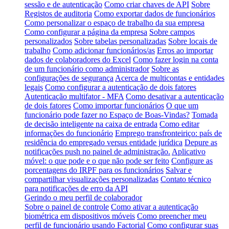
sessão e de autenticação
Como criar chaves de API
Sobre
Registos de auditoria
Como exportar dados de funcionários
Como personalizar o espaço de trabalho da sua empresa
Como configurar a página da empresa
Sobre campos
personalizados
Sobre tabelas personalizadas
Sobre locais de
trabalho
Como adicionar funcionários/as
Erros ao importar
dados de colaboradores do Excel
Como fazer login na conta
de um funcionário como administrador
Sobre as
configurações de segurança
Acerca de multicontas e entidades
legais
Como configurar a autenticação de dois fatores
Autenticação multifator - MFA
Como desativar a autenticação
de dois fatores
Como importar funcionários
O que um
funcionário pode fazer no Espaço de Boas-Vindas?
Tomada
de decisão inteligente na caixa de entrada
Como editar
informações do funcionário
Emprego transfronteiriço: país de
residência do empregado versus entidade jurídica
Depure as
notificações push no painel de administração.
Aplicativo
móvel: o que pode e o que não pode ser feito
Configure as
porcentagens do IRPF para os funcionários
Salvar e
compartilhar visualizações personalizadas
Contato técnico
para notificações de erro da API
Gerindo o meu perfil de colaborador
Sobre o painel de controle
Como ativar a autenticação
biométrica em dispositivos móveis
Como preencher meu
perfil de funcionário usando Factorial
Como configurar suas