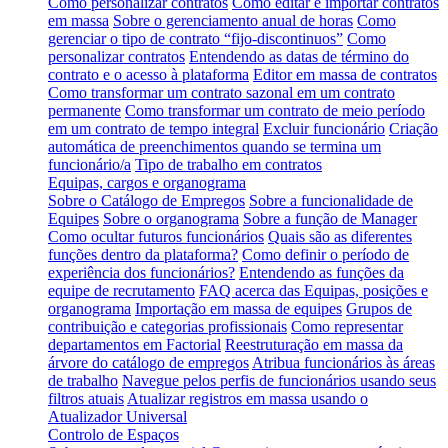
Como personalizar contratos
Como editar e importar contratos
em massa
Sobre o gerenciamento anual de horas
Como
gerenciar o tipo de contrato “fijo-discontinuos”
Como
personalizar contratos
Entendendo as datas de término do
contrato e o acesso à plataforma
Editor em massa de contratos
Como transformar um contrato sazonal em um contrato
permanente
Como transformar um contrato de meio período
em um contrato de tempo integral
Excluir funcionário
Criação
automática de preenchimentos quando se termina um
funcionário/a
Tipo de trabalho em contratos
Equipas, cargos e organograma
Sobre o Catálogo de Empregos
Sobre a funcionalidade de
Equipes
Sobre o organograma
Sobre a função de Manager
Como ocultar futuros funcionários
Quais são as diferentes
funções dentro da plataforma?
Como definir o período de
experiência dos funcionários?
Entendendo as funções da
equipe de recrutamento
FAQ acerca das Equipas, posições e
organograma
Importação em massa de equipes
Grupos de
contribuição e categorias profissionais
Como representar
departamentos em Factorial
Reestruturação em massa da
árvore do catálogo de empregos
Atribua funcionários às áreas
de trabalho
Navegue pelos perfis de funcionários usando seus
filtros atuais
Atualizar registros em massa usando o
Atualizador Universal
Controlo de Espaços