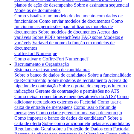
planos de ação de desempenho
Sobre a assinatura sequencial
Modelos de documentos
Como visualizar um modelo de documento com dados de
funcionários
Como enviar modelos de documentos
Como
funcionam as permissões para utilizar os modelos de
documentos
Sobre modelos de documentos
Acerca das
variáveis
Sobre PDFs preenchíveis
FAQ sobre Modelos e
variáveis
Variável de nome da função em modelos de
documentos
Coffre-fort Numérique
Como ativar o Coffre-Fort Numérique?
Recrutamento e Organização
Sistema de rastreamento de candidaturas
Sobre o banco de dados de candidatos
Sobre a funcionalidade
de Recrutamento
Sobre modelos de recrutamento
Acerca do
pipeline de contratação
Sobre o portal de empregos interno e
indicações
Gerente de contratação e permissões no ATS
Como deixar comentários e menções através do ATS?
Como
adicionar recrutadores externos ao Factorial
Como usar a
caixa de entrada de mensagens
Como usar o fórum de
mensagens
Como criar e gerenciar uma vaga de emprego
Como importar o banco de dados de candidatos?
Sobre a
carta de oferta
Sobre como adicionar etiquetas aos candidatos
Regulamento Geral sobre a Proteção de Dados com Factorial