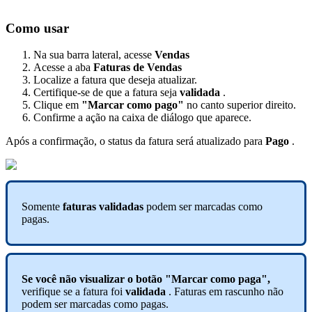
Como
usar
Na
sua
barra
lateral
,
acesse
Vendas
Acesse
a
aba
Faturas
de
Vendas
Localize
a
fatura
que
deseja
atualizar
.
Certifique
-
se
de
que
a
fatura
seja
validada
.
Clique
em
"
Marcar
como
pago
"
no
canto
superior
direito
.
Confirme
a
a
ç
ã
o
na
caixa
de
di
á
logo
que
aparece
.
Ap
ó
s
a
confirma
ç
ã
o
,
o
status
da
fatura
ser
á
atualizado
para
Pago
.
Somente
faturas
validadas
podem
ser
marcadas
como
pagas
.
Se
voc
ê
n
ã
o
visualizar
o
bot
ã
o
"
Marcar
como
paga
"
,
verifique
se
a
fatura
foi
validada
.
Faturas
em
rascunho
n
ã
o
podem
ser
marcadas
como
pagas
.