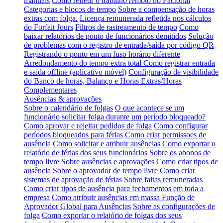
manuais
Como refletir o trabalho remoto no Factorial
Categorias e blocos de tempo
Sobre a compensação de horas
extras com folga.
Licença remunerada refletida nos cálculos
do Forfait Jours
Filtros de rastreamento de tempo
Como
baixar relatórios de ponto de funcionários demitidos
Solução
de problemas com o registro de entrada/saída por código QR
Registrando o ponto em um fuso horário diferente
Arredondamento do tempo extra total
Como registrar entrada
e saída offline (aplicativo móvel)
Configuração de visibilidade
do Banco de horas, Balanço e Horas Extras/Horas
Complementares
Ausências & aprovações
Sobre o calendário de folgas
O que acontece se um
funcionário solicitar folga durante um período bloqueado?
Como aprovar e rejeitar pedidos de folga
Como configurar
períodos bloqueados para férias
Como criar permissoes de
ausência
Como solicitar e atribuir ausências
Como exportar o
relatório de férias dos seus funcionários
Sobre os abonos de
tempo livre
Sobre ausências e aprovações
Como criar tipos de
ausência
Sobre o aprovador de tempo livre
Como criar
sistemas de aprovação de férias
Sobre faltas remuneradas
Como criar tipos de ausência para fechamentos em toda a
empresa
Como atribuir ausências em massa
Função de
Aprovador Global para Ausências
Sobre as configurações de
folga
Como exportar o relatório de folgas dos seus