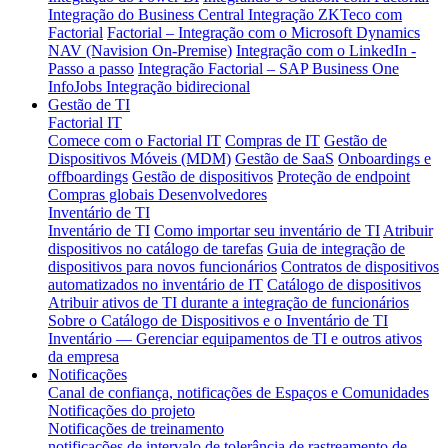
Integração do Business Central
Integração ZKTeco com
Factorial
Factorial – Integração com o Microsoft Dynamics
NAV (Navision On-Premise)
Integração com o LinkedIn -
Passo a passo
Integração Factorial – SAP Business One
InfoJobs Integração bidirecional
Gestão de TI
Factorial IT
Comece com o Factorial IT
Compras de IT
Gestão de
Dispositivos Móveis (MDM)
Gestão de SaaS
Onboardings e
offboardings
Gestão de dispositivos
Proteção de endpoint
Compras globais
Desenvolvedores
Inventário de TI
Inventário de TI
Como importar seu inventário de TI
Atribuir
dispositivos no catálogo de tarefas
Guia de integração de
dispositivos para novos funcionários
Contratos de dispositivos
automatizados no inventário de IT
Catálogo de dispositivos
Atribuir ativos de TI durante a integração de funcionários
Sobre o Catálogo de Dispositivos e o Inventário de TI
Inventário — Gerenciar equipamentos de TI e outros ativos
da empresa
Notificações
Canal de confiança, notificações de Espaços e Comunidades
Notificações do projeto
Notificações de treinamento
notificações de intervalo de tolerância de rastreamento de