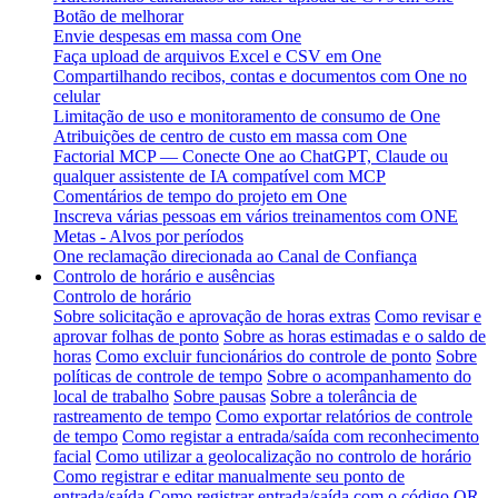
Botão de melhorar
Envie despesas em massa com One
Faça upload de arquivos Excel e CSV em One
Compartilhando recibos, contas e documentos com One no
celular
Limitação de uso e monitoramento de consumo de One
Atribuições de centro de custo em massa com One
Factorial MCP — Conecte One ao ChatGPT, Claude ou
qualquer assistente de IA compatível com MCP
Comentários de tempo do projeto em One
Inscreva várias pessoas em vários treinamentos com ONE
Metas - Alvos por períodos
One reclamação direcionada ao Canal de Confiança
Controlo de horário e ausências
Controlo de horário
Sobre solicitação e aprovação de horas extras
Como revisar e
aprovar folhas de ponto
Sobre as horas estimadas e o saldo de
horas
Como excluir funcionários do controle de ponto
Sobre
políticas de controle de tempo
Sobre o acompanhamento do
local de trabalho
Sobre pausas
Sobre a tolerância de
rastreamento de tempo
Como exportar relatórios de controle
de tempo
Como registar a entrada/saída com reconhecimento
facial
Como utilizar a geolocalização no controlo de horário
Como registrar e editar manualmente seu ponto de
entrada/saída
Como registrar entrada/saída com o código QR