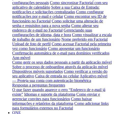
configurações pessoais
Como sincronizar Factorial com seu
aplicativo de calendário
Sobre a sua Caixa de Entrada:
notificações e solicitações centralizadas
Como configurar
notificações por e-mail e celular
Como encontrar seu ID de
funcionário no Factorial
Como solicitar uma alteração de
senha e requisitos para a nova senha
Como alterar seu
endereço de e-mail no Factorial
Gerenciando suas
configurações de idioma, data e hora
Como visualizar a escala
de trabalho de um funcionário
Nome preferido em Factorial
Upload de foto de perfil
Como acessar Factorial pela primeira
vez como funcionário
Como aposentar um funcionário
Confirmação automática de e-mail para domínios verificados
App móvel
Como gerir os seus dados pessoais a partir da aplicação móvel
Sobre o processo de onboarding através da aplicação móvel
Dispositivos móveis suportados
Como verificar a versão do
seu aplicativo
Caixa de entrada no celular
Aplicativo móvel
— Proteja sua conta com autenticação biométrica
Respostas a perguntas frequentes
O que fazer quando aparece o erro “Endereço de e-mail já
existe”
Idiomas e suporte da plataforma
Como enviar e
gerenciar convites para funcionários
Como baixar
informações e relatórios da plataforma
Como adicionar links
para formulários externos no Factorial
ONE