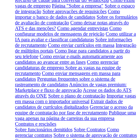
Recurso de clique para conversar do WhatsApp
Como exibir
vagas de emprego
Página "Sobre a empresa"
Sobre o espaço
de integração
Sobre aprovações de requisições
Como
importar o banco de dados de candidatos
Sobre os formulários
de avaliação de contratação
Como deixar notas através do
ATS e das menções?
Como agendar entrevistas
Como
configurar modelos de mensagens de rejeição
Como utilizar a
IA para avaliar e classificar candidaturas
Sobre informações
de recrutamento
Como enviar currículos em massa
Integração
de múltiplos portais
Como ligar para candidatos a partir do
seu telefone
Como enviar e-mails automaticamente aos
candidatos ao avançar entre as fases
Como gerenciar
candidaturas de emprego
Sobre as vagas na equipe de
recrutamento
Como enviar mensagens em massa para
candidatos
Perguntas frequentes sobre o sistema de
rastreamento de candidatos
Anúncios de vagas premium:
Marketplace e fluxo de aprovação
Acesse os dados do ATS
através do ONE
Sobre o plano de contratação
Importar vagas
em massa com o importador universal
Extrair dados de
candidatos de currículos digitalizados
Gerenciar o acesso da
equipe de contratação por fase de recrutamento
Publique uma
vaga apenas na página de carreiras da sua empresa
Contratos e rescisões
Sobre funcionários demitidos
Sobre Contratos
Como
gerenciar contratos
Sobre o sistema de aprovação de contratos