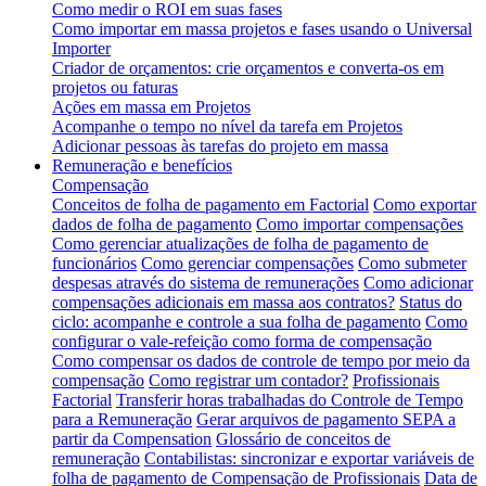
Como medir o ROI em suas fases
Como importar em massa projetos e fases usando o Universal
Importer
Criador de orçamentos: crie orçamentos e converta-os em
projetos ou faturas
Ações em massa em Projetos
Acompanhe o tempo no nível da tarefa em Projetos
Adicionar pessoas às tarefas do projeto em massa
Remuneração e benefícios
Compensação
Conceitos de folha de pagamento em Factorial
Como exportar
dados de folha de pagamento
Como importar compensações
Como gerenciar atualizações de folha de pagamento de
funcionários
Como gerenciar compensações
Como submeter
despesas através do sistema de remunerações
Como adicionar
compensações adicionais em massa aos contratos?
Status do
ciclo: acompanhe e controle a sua folha de pagamento
Como
configurar o vale-refeição como forma de compensação
Como compensar os dados de controle de tempo por meio da
compensação
Como registrar um contador?
Profissionais
Factorial
Transferir horas trabalhadas do Controle de Tempo
para a Remuneração
Gerar arquivos de pagamento SEPA a
partir da Compensation
Glossário de conceitos de
remuneração
Contabilistas: sincronizar e exportar variáveis de
folha de pagamento de Compensação de Profissionais
Data de