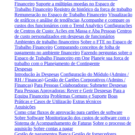
Financeiro
Suporte a múltiplas moedas no Espaço de
Trabalho Financeiro
Registro de histórico da força de trabalho
Remuneração no Espaço de Trabalho Financeiro
Visualização
de gráficos e análise de tendências
Acompanhe e compare os
custos dos funcionários com o Trend Analytics
Configurações
de Centros de Custo: Ações em Massa e Aba Pessoas
Centros
de custo personalizados em despesas de funcionários
Ambientes de trabalho financeiros
Sobre o FTE no Espaço de
Trabalho Financeiro
Comparando conceitos de folha de
pagamento no ambiente financeiro
Fazendo perguntas sobre o
Espaço de Trabalho Financeiro em One
Planeje sua força de
trabalho com o Planejamento de Contingente
Despesas
Introdução às Despesas
Configuração do Módulo (Admins /
RH / Finanças)
Gestão de Cartões Corporativos (Admins /
Finanças)
Para Pessoas Colaboradoras: Submeter Despesas
Para Pessoas Aprovadoras: Rever e Gerir Despesas
Para a
Equipa Financeira
Problemas Comuns e Suporte
Boas
Práticas e Casos de Utilização
Extras técnicos
Aquisições
Como criar fluxos de aprovação para cartões de software
Sobre Software
Monitorização dos custos de software com o
Sistema de Acompanhamento de Faturas
Sobre o processo de
aquisição
Sobre contas a pagar
Gestão de pagamentos
Banca
Gestão de fornecedores