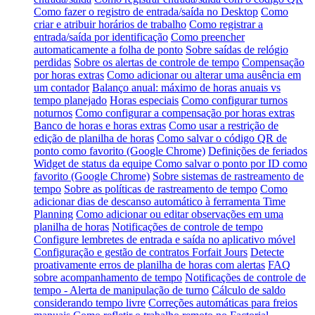
Como fazer o registro de entrada/saída no Desktop
Como
criar e atribuir horários de trabalho
Como registrar a
entrada/saída por identificação
Como preencher
automaticamente a folha de ponto
Sobre saídas de relógio
perdidas
Sobre os alertas de controle de tempo
Compensação
por horas extras
Como adicionar ou alterar uma ausência em
um contador
Balanço anual: máximo de horas anuais vs
tempo planejado
Horas especiais
Como configurar turnos
noturnos
Como configurar a compensação por horas extras
Banco de horas e horas extras
Como usar a restrição de
edição de planilha de horas
Como salvar o código QR de
ponto como favorito (Google Chrome)
Definições de feriados
Widget de status da equipe
Como salvar o ponto por ID como
favorito (Google Chrome)
Sobre sistemas de rastreamento de
tempo
Sobre as políticas de rastreamento de tempo
Como
adicionar dias de descanso automático à ferramenta Time
Planning
Como adicionar ou editar observações em uma
planilha de horas
Notificações de controle de tempo
Configure lembretes de entrada e saída no aplicativo móvel
Configuração e gestão de contratos Forfait Jours
Detecte
proativamente erros de planilha de horas com alertas
FAQ
sobre acompanhamento de tempo
Notificações de controle de
tempo - Alerta de manipulação de turno
Cálculo de saldo
considerando tempo livre
Correções automáticas para freios