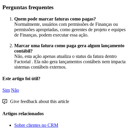
Perguntas
frequentes
Quem
pode
marcar
faturas
como
pagas
?
Normalmente
,
usu
á
rios
com
permiss
õ
es
de
Finan
ç
as
ou
permiss
õ
es
apropriadas
,
como
gerentes
de
projeto
e
equipes
de
Finan
ç
as
,
podem
executar
essa
a
ç
ã
o
.
Marcar
uma
fatura
como
paga
gera
algum
lan
ç
amento
cont
á
bil
?
N
ã
o
,
esta
a
ç
ã
o
apenas
atualiza
o
status
da
fatura
dentro
Factorial
.
Ela
n
ã
o
gera
lan
ç
amentos
cont
á
beis
nem
impacta
sistemas
cont
á
beis
externos
.
Este artigo foi útil?
Sim
Não
Give feedback about this article
Artigos relacionados
Sobre clientes no CRM