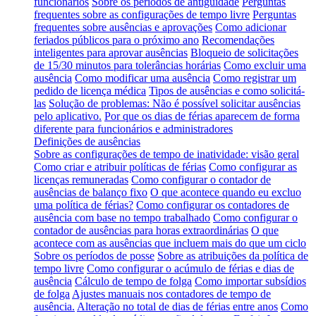
funcionários
Sobre os períodos de antiguidade
Perguntas
frequentes sobre as configurações de tempo livre
Perguntas
frequentes sobre ausências e aprovações
Como adicionar
feriados públicos para o próximo ano
Recomendações
inteligentes para aprovar ausências
Bloqueio de solicitações
de 15/30 minutos para tolerâncias horárias
Como excluir uma
ausência
Como modificar uma ausência
Como registrar um
pedido de licença médica
Tipos de ausências e como solicitá-
las
Solução de problemas: Não é possível solicitar ausências
pelo aplicativo.
Por que os dias de férias aparecem de forma
diferente para funcionários e administradores
Definições de ausências
Sobre as configurações de tempo de inatividade: visão geral
Como criar e atribuir políticas de férias
Como configurar as
licenças remuneradas
Como configurar o contador de
ausências de balanço fixo
O que acontece quando eu excluo
uma política de férias?
Como configurar os contadores de
ausência com base no tempo trabalhado
Como configurar o
contador de ausências para horas extraordinárias
O que
acontece com as ausências que incluem mais do que um ciclo
Sobre os períodos de posse
Sobre as atribuições da política de
tempo livre
Como configurar o acúmulo de férias e dias de
ausência
Cálculo de tempo de folga
Como importar subsídios
de folga
Ajustes manuais nos contadores de tempo de
ausência.
Alteração no total de dias de férias entre anos
Como