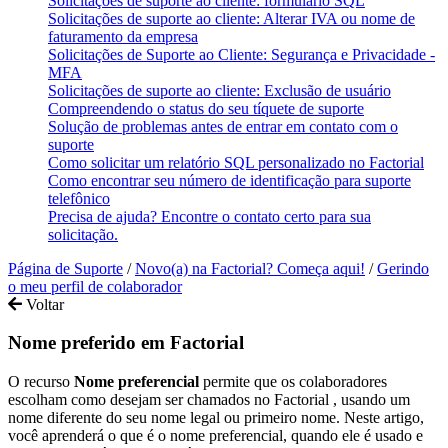
Solicitações de suporte ao cliente: formulário SQL
Solicitações de suporte ao cliente: Alterar IVA ou nome de
faturamento da empresa
Solicitações de Suporte ao Cliente: Segurança e Privacidade -
MFA
Solicitações de suporte ao cliente: Exclusão de usuário
Compreendendo o status do seu tíquete de suporte
Solução de problemas antes de entrar em contato com o
suporte
Como solicitar um relatório SQL personalizado no Factorial
Como encontrar seu número de identificação para suporte
telefônico
Precisa de ajuda? Encontre o contato certo para sua
solicitação.
Página de Suporte
/
Novo(a) na Factorial? Começa aqui!
/
Gerindo
o meu perfil de colaborador
Voltar
Nome preferido em Factorial
O
recurso
Nome
preferencial
permite
que
os
colaboradores
escolham
como
desejam
ser
chamados
no
Factorial
,
usando
um
nome
diferente
do
seu
nome
legal
ou
primeiro
nome
.
Neste
artigo
,
voc
ê
aprender
á
o
que
é
o
nome
preferencial
,
quando
ele
é
usado
e