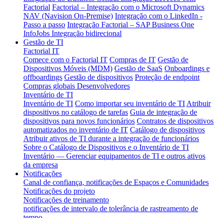
Factorial
Factorial – Integração com o Microsoft Dynamics
NAV (Navision On-Premise)
Integração com o LinkedIn -
Passo a passo
Integração Factorial – SAP Business One
InfoJobs Integração bidirecional
Gestão de TI
Factorial IT
Comece com o Factorial IT
Compras de IT
Gestão de
Dispositivos Móveis (MDM)
Gestão de SaaS
Onboardings e
offboardings
Gestão de dispositivos
Proteção de endpoint
Compras globais
Desenvolvedores
Inventário de TI
Inventário de TI
Como importar seu inventário de TI
Atribuir
dispositivos no catálogo de tarefas
Guia de integração de
dispositivos para novos funcionários
Contratos de dispositivos
automatizados no inventário de IT
Catálogo de dispositivos
Atribuir ativos de TI durante a integração de funcionários
Sobre o Catálogo de Dispositivos e o Inventário de TI
Inventário — Gerenciar equipamentos de TI e outros ativos
da empresa
Notificações
Canal de confiança, notificações de Espaços e Comunidades
Notificações do projeto
Notificações de treinamento
notificações de intervalo de tolerância de rastreamento de
tempo