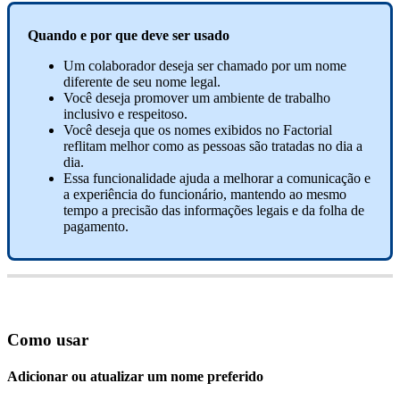
Quando
e
por
que
deve
ser
usado
Um
colaborador
deseja
ser
chamado
por
um
nome
diferente
de
seu
nome
legal
.
Voc
ê
deseja
promover
um
ambiente
de
trabalho
inclusivo
e
respeitoso
.
Voc
ê
deseja
que
os
nomes
exibidos
no
Factorial
reflitam
melhor
como
as
pessoas
s
ã
o
tratadas
no
dia
a
dia
.
Essa
funcionalidade
ajuda
a
melhorar
a
comunica
ç
ã
o
e
a
experi
ê
ncia
do
funcion
á
rio
,
mantendo
ao
mesmo
tempo
a
precis
ã
o
das
informa
ç
õ
es
legais
e
da
folha
de
pagamento
.
Como
usar
Adicionar
ou
atualizar
um
nome
preferido