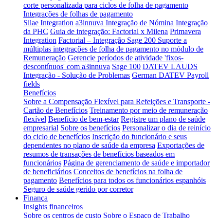
corte personalizada para ciclos de folha de pagamento
Integrações de folhas de pagamento
Silae Integration
a3innuva Integração de Nómina
Integração
da PHC
Guia de integração: Factorial x Milena
Primavera
Integration
Factorial – Integração Sage 200
Suporte a
múltiplas integrações de folha de pagamento no módulo de
Remuneração
Gerencie períodos de atividade 'fixos-
descontínuos' com a3innuva
Sage 100
DATEV LAUDS
Integração - Solução de Problemas
German DATEV Payroll
fields
Benefícios
Sobre a Compensação Flexível para Refeições e Transporte -
Cartão de Benefícios
Treinamento por meio de remuneração
flexível
Benefício de bem-estar
Registre um plano de saúde
empresarial
Sobre os benefícios
Personalizar o dia de reinício
do ciclo de benefícios
Inscrição do funcionário e seus
dependentes no plano de saúde da empresa
Exportações de
resumos de transações de benefícios baseados em
funcionários
Página de gerenciamento de saúde e importador
de beneficiários
Conceitos de benefícios na folha de
pagamento
Benefícios para todos os funcionários espanhóis
Seguro de saúde gerido por corretor
Finança
Insights financeiros
Sobre os centros de custo
Sobre o Espaço de Trabalho