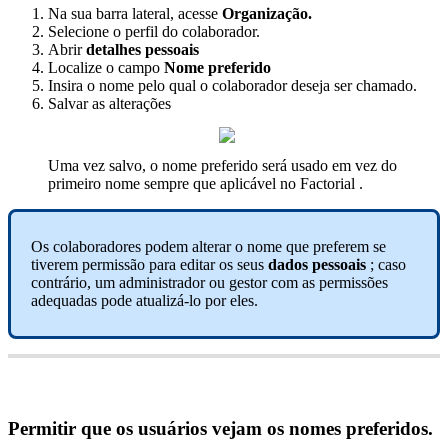
Na
sua
barra
lateral
,
acesse
Organiza
ç
ã
o
.
Selecione
o
perfil
do
colaborador
.
Abrir
detalhes
pessoais
Localize
o
campo
Nome
preferido
Insira
o
nome
pelo
qual
o
colaborador
deseja
ser
chamado
.
Salvar
as
altera
ç
õ
es
Uma
vez
salvo
,
o
nome
preferido
ser
á
usado
em
vez
do
primeiro
nome
sempre
que
aplic
á
vel
no
Factorial
.
Os
colaboradores
podem
alterar
o
nome
que
preferem
se
tiverem
permiss
ã
o
para
editar
os
seus
dados
pessoais
;
caso
contr
á
rio
,
um
administrador
ou
gestor
com
as
permiss
õ
es
adequadas
pode
atualiz
á
-
lo
por
eles
.
Permitir
que
os
usu
á
rios
vejam
os
nomes
preferidos
.