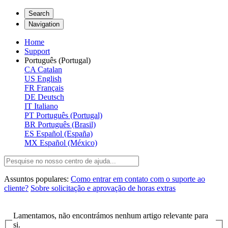
Search
Navigation
Home
Support
Português (Portugal)
CA
Catalan
US
English
FR
Français
DE
Deutsch
IT
Italiano
PT
Português (Portugal)
BR
Português (Brasil)
ES
Español (España)
MX
Español (México)
Assuntos populares:
Como entrar em contato com o suporte ao
cliente?
Sobre solicitação e aprovação de horas extras
Lamentamos, não encontrámos nenhum artigo relevante para
si.