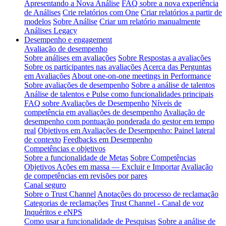
Apresentando a Nova Análise
FAQ sobre a nova experiência
de Análises
Crie relatórios com One
Criar relatórios a partir de
modelos
Sobre Análise
Criar um relatório manualmente
Análises Legacy
Desempenho e engagement
Avaliação de desempenho
Sobre análises em avaliações
Sobre Respostas a avaliações
Sobre os participantes nas avaliações
Acerca das Perguntas
em Avaliações
About one-on-one meetings in Performance
Sobre avaliações de desempenho
Sobre a análise de talentos
Análise de talentos e Pulse como funcionalidades principais
FAQ sobre Avaliações de Desempenho
Níveis de
competência em avaliações de desempenho
Avaliação de
desempenho com pontuação ponderada do gestor em tempo
real
Objetivos em Avaliações de Desempenho: Painel lateral
de contexto
Feedbacks em Desempenho
Competências e objetivos
Sobre a funcionalidade de Metas
Sobre Competências
Objetivos Ações em massa — Excluir e Importar
Avaliação
de competências em revisões por pares
Canal seguro
Sobre o Trust Channel
Anotações do processo de reclamação
Categorias de reclamações
Trust Channel - Canal de voz
Inquéritos e eNPS
Como usar a funcionalidade de Pesquisas
Sobre a análise de