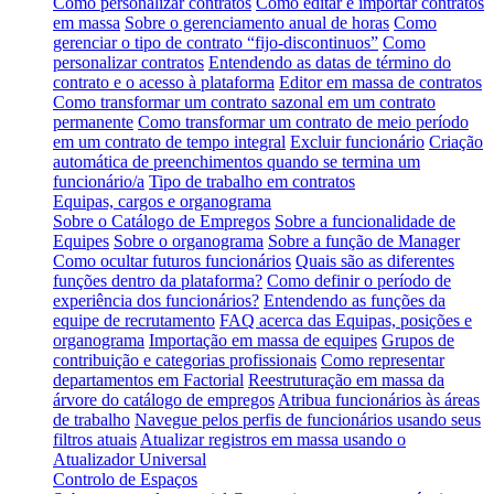
Como personalizar contratos
Como editar e importar contratos
em massa
Sobre o gerenciamento anual de horas
Como
gerenciar o tipo de contrato “fijo-discontinuos”
Como
personalizar contratos
Entendendo as datas de término do
contrato e o acesso à plataforma
Editor em massa de contratos
Como transformar um contrato sazonal em um contrato
permanente
Como transformar um contrato de meio período
em um contrato de tempo integral
Excluir funcionário
Criação
automática de preenchimentos quando se termina um
funcionário/a
Tipo de trabalho em contratos
Equipas, cargos e organograma
Sobre o Catálogo de Empregos
Sobre a funcionalidade de
Equipes
Sobre o organograma
Sobre a função de Manager
Como ocultar futuros funcionários
Quais são as diferentes
funções dentro da plataforma?
Como definir o período de
experiência dos funcionários?
Entendendo as funções da
equipe de recrutamento
FAQ acerca das Equipas, posições e
organograma
Importação em massa de equipes
Grupos de
contribuição e categorias profissionais
Como representar
departamentos em Factorial
Reestruturação em massa da
árvore do catálogo de empregos
Atribua funcionários às áreas
de trabalho
Navegue pelos perfis de funcionários usando seus
filtros atuais
Atualizar registros em massa usando o
Atualizador Universal
Controlo de Espaços