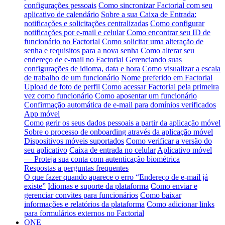
configurações pessoais
Como sincronizar Factorial com seu
aplicativo de calendário
Sobre a sua Caixa de Entrada:
notificações e solicitações centralizadas
Como configurar
notificações por e-mail e celular
Como encontrar seu ID de
funcionário no Factorial
Como solicitar uma alteração de
senha e requisitos para a nova senha
Como alterar seu
endereço de e-mail no Factorial
Gerenciando suas
configurações de idioma, data e hora
Como visualizar a escala
de trabalho de um funcionário
Nome preferido em Factorial
Upload de foto de perfil
Como acessar Factorial pela primeira
vez como funcionário
Como aposentar um funcionário
Confirmação automática de e-mail para domínios verificados
App móvel
Como gerir os seus dados pessoais a partir da aplicação móvel
Sobre o processo de onboarding através da aplicação móvel
Dispositivos móveis suportados
Como verificar a versão do
seu aplicativo
Caixa de entrada no celular
Aplicativo móvel
— Proteja sua conta com autenticação biométrica
Respostas a perguntas frequentes
O que fazer quando aparece o erro “Endereço de e-mail já
existe”
Idiomas e suporte da plataforma
Como enviar e
gerenciar convites para funcionários
Como baixar
informações e relatórios da plataforma
Como adicionar links
para formulários externos no Factorial
ONE