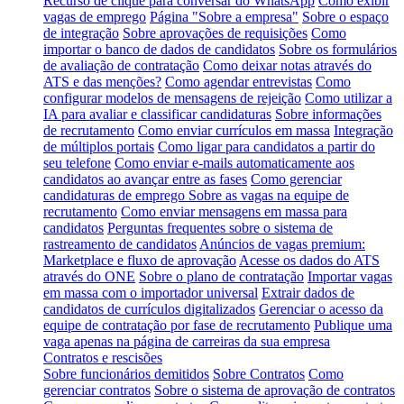
Recurso de clique para conversar do WhatsApp
Como exibir
vagas de emprego
Página "Sobre a empresa"
Sobre o espaço
de integração
Sobre aprovações de requisições
Como
importar o banco de dados de candidatos
Sobre os formulários
de avaliação de contratação
Como deixar notas através do
ATS e das menções?
Como agendar entrevistas
Como
configurar modelos de mensagens de rejeição
Como utilizar a
IA para avaliar e classificar candidaturas
Sobre informações
de recrutamento
Como enviar currículos em massa
Integração
de múltiplos portais
Como ligar para candidatos a partir do
seu telefone
Como enviar e-mails automaticamente aos
candidatos ao avançar entre as fases
Como gerenciar
candidaturas de emprego
Sobre as vagas na equipe de
recrutamento
Como enviar mensagens em massa para
candidatos
Perguntas frequentes sobre o sistema de
rastreamento de candidatos
Anúncios de vagas premium:
Marketplace e fluxo de aprovação
Acesse os dados do ATS
através do ONE
Sobre o plano de contratação
Importar vagas
em massa com o importador universal
Extrair dados de
candidatos de currículos digitalizados
Gerenciar o acesso da
equipe de contratação por fase de recrutamento
Publique uma
vaga apenas na página de carreiras da sua empresa
Contratos e rescisões
Sobre funcionários demitidos
Sobre Contratos
Como
gerenciar contratos
Sobre o sistema de aprovação de contratos