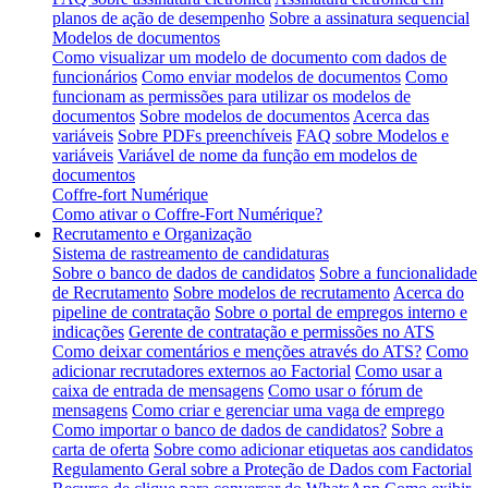
planos de ação de desempenho
Sobre a assinatura sequencial
Modelos de documentos
Como visualizar um modelo de documento com dados de
funcionários
Como enviar modelos de documentos
Como
funcionam as permissões para utilizar os modelos de
documentos
Sobre modelos de documentos
Acerca das
variáveis
Sobre PDFs preenchíveis
FAQ sobre Modelos e
variáveis
Variável de nome da função em modelos de
documentos
Coffre-fort Numérique
Como ativar o Coffre-Fort Numérique?
Recrutamento e Organização
Sistema de rastreamento de candidaturas
Sobre o banco de dados de candidatos
Sobre a funcionalidade
de Recrutamento
Sobre modelos de recrutamento
Acerca do
pipeline de contratação
Sobre o portal de empregos interno e
indicações
Gerente de contratação e permissões no ATS
Como deixar comentários e menções através do ATS?
Como
adicionar recrutadores externos ao Factorial
Como usar a
caixa de entrada de mensagens
Como usar o fórum de
mensagens
Como criar e gerenciar uma vaga de emprego
Como importar o banco de dados de candidatos?
Sobre a
carta de oferta
Sobre como adicionar etiquetas aos candidatos
Regulamento Geral sobre a Proteção de Dados com Factorial