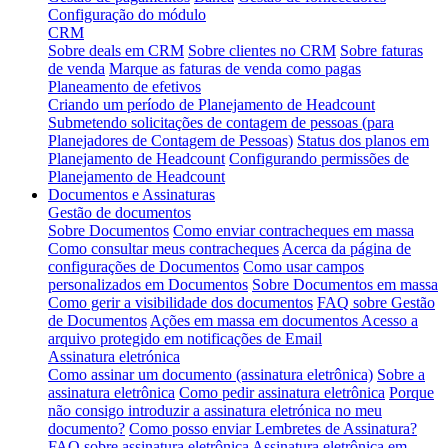
Configuração do módulo
CRM
Sobre deals em CRM
Sobre clientes no CRM
Sobre faturas
de venda
Marque as faturas de venda como pagas
Planeamento de efetivos
Criando um período de Planejamento de Headcount
Submetendo solicitações de contagem de pessoas (para
Planejadores de Contagem de Pessoas)
Status dos planos em
Planejamento de Headcount
Configurando permissões de
Planejamento de Headcount
Documentos e Assinaturas
Gestão de documentos
Sobre Documentos
Como enviar contracheques em massa
Como consultar meus contracheques
Acerca da página de
configurações de Documentos
Como usar campos
personalizados em Documentos
Sobre Documentos em massa
Como gerir a visibilidade dos documentos
FAQ sobre Gestão
de Documentos
Ações em massa em documentos
Acesso a
arquivo protegido em notificações de Email
Assinatura eletrónica
Como assinar um documento (assinatura eletrônica)
Sobre a
assinatura eletrônica
Como pedir assinatura eletrônica
Porque
não consigo introduzir a assinatura eletrónica no meu
documento?
Como posso enviar Lembretes de Assinatura?
FAQ sobre assinatura eletrônica
Assinatura eletrônica em