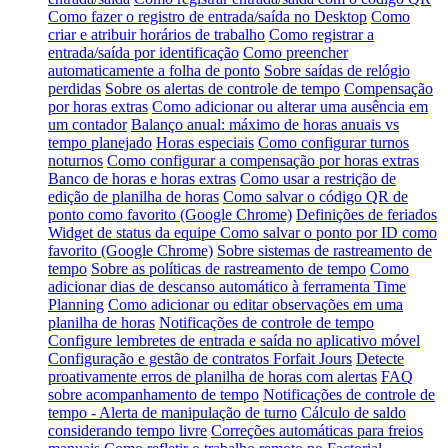
Como fazer o registro de entrada/saída no Desktop
Como
criar e atribuir horários de trabalho
Como registrar a
entrada/saída por identificação
Como preencher
automaticamente a folha de ponto
Sobre saídas de relógio
perdidas
Sobre os alertas de controle de tempo
Compensação
por horas extras
Como adicionar ou alterar uma ausência em
um contador
Balanço anual: máximo de horas anuais vs
tempo planejado
Horas especiais
Como configurar turnos
noturnos
Como configurar a compensação por horas extras
Banco de horas e horas extras
Como usar a restrição de
edição de planilha de horas
Como salvar o código QR de
ponto como favorito (Google Chrome)
Definições de feriados
Widget de status da equipe
Como salvar o ponto por ID como
favorito (Google Chrome)
Sobre sistemas de rastreamento de
tempo
Sobre as políticas de rastreamento de tempo
Como
adicionar dias de descanso automático à ferramenta Time
Planning
Como adicionar ou editar observações em uma
planilha de horas
Notificações de controle de tempo
Configure lembretes de entrada e saída no aplicativo móvel
Configuração e gestão de contratos Forfait Jours
Detecte
proativamente erros de planilha de horas com alertas
FAQ
sobre acompanhamento de tempo
Notificações de controle de
tempo - Alerta de manipulação de turno
Cálculo de saldo
considerando tempo livre
Correções automáticas para freios