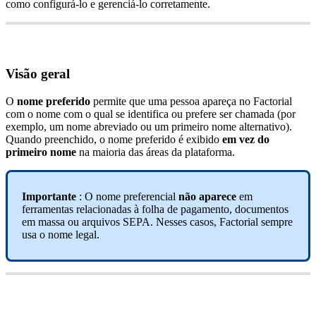
como
configur
á
-
lo
e
gerenci
á
-
lo
corretamente
.
Vis
ã
o
geral
O
nome
preferido
permite
que
uma
pessoa
apare
ç
a
no
Factorial
com
o
nome
com
o
qual
se
identifica
ou
prefere
ser
chamada
(
por
exemplo
,
um
nome
abreviado
ou
um
primeiro
nome
alternativo
)
.
Quando
preenchido
,
o
nome
preferido
é
exibido
em
vez
do
primeiro
nome
na
maioria
das
á
reas
da
plataforma
.
Importante
:
O
nome
preferencial
n
ã
o
aparece
em
ferramentas
relacionadas
à
folha
de
pagamento
,
documentos
em
massa
ou
arquivos
SEPA
.
Nesses
casos
,
Factorial
sempre
usa
o
nome
legal
.