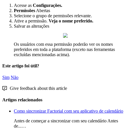
Acesse
as
Configura
ç
õ
es
.
Permiss
õ
es
Abertas
Selecione
o
grupo
de
permiss
õ
es
relevante
.
Ative
a
permiss
ã
o
.
Veja
o
nome
preferido
.
Salvar
as
altera
ç
õ
es
Os
usu
á
rios
com
essa
permiss
ã
o
poder
ã
o
ver
os
nomes
preferidos
em
toda
a
plataforma
(
exceto
nas
ferramentas
exclu
í
das
mencionadas
acima
)
.
Este artigo foi útil?
Sim
Não
Give feedback about this article
Artigos relacionados
Como sincronizar Factorial com seu aplicativo de calendário
Antes de começar a sincronizar com seu calendário Antes
de...…