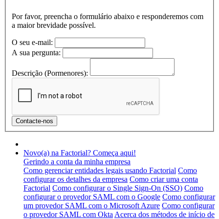
Por favor, preencha o formulário abaixo e responderemos com
a maior brevidade possível.
O seu e-mail:
A sua pergunta:
Descrição (Pormenores):
Novo(a) na Factorial? Começa aqui!
Gerindo a conta da minha empresa
Como gerenciar entidades legais usando Factorial
Como
configurar os detalhes da empresa
Como criar uma conta
Factorial
Como configurar o Single Sign-On (SSO)
Como
configurar o provedor SAML com o Google
Como configurar
um provedor SAML com o Microsoft Azure
Como configurar
o provedor SAML com Okta
Acerca dos métodos de início de