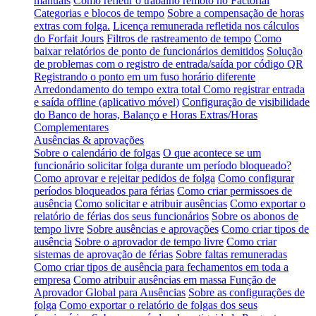
manuais
Como refletir o trabalho remoto no Factorial
Categorias e blocos de tempo
Sobre a compensação de horas
extras com folga.
Licença remunerada refletida nos cálculos
do Forfait Jours
Filtros de rastreamento de tempo
Como
baixar relatórios de ponto de funcionários demitidos
Solução
de problemas com o registro de entrada/saída por código QR
Registrando o ponto em um fuso horário diferente
Arredondamento do tempo extra total
Como registrar entrada
e saída offline (aplicativo móvel)
Configuração de visibilidade
do Banco de horas, Balanço e Horas Extras/Horas
Complementares
Ausências & aprovações
Sobre o calendário de folgas
O que acontece se um
funcionário solicitar folga durante um período bloqueado?
Como aprovar e rejeitar pedidos de folga
Como configurar
períodos bloqueados para férias
Como criar permissoes de
ausência
Como solicitar e atribuir ausências
Como exportar o
relatório de férias dos seus funcionários
Sobre os abonos de
tempo livre
Sobre ausências e aprovações
Como criar tipos de
ausência
Sobre o aprovador de tempo livre
Como criar
sistemas de aprovação de férias
Sobre faltas remuneradas
Como criar tipos de ausência para fechamentos em toda a
empresa
Como atribuir ausências em massa
Função de
Aprovador Global para Ausências
Sobre as configurações de
folga
Como exportar o relatório de folgas dos seus