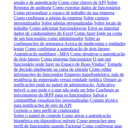
sessão e de autenticação
Como criar chaves de API
Sobre
Registos de auditoria
Como exportar dados de funcionários
Como personalizar o espaço de trabalho da sua empresa
Como configurar a página da empresa
Sobre campos
personalizados
Sobre tabelas personalizadas
Sobre locais de
trabalho
Como adicionar funcionários/as
Erros ao importar
dados de colaboradores do Excel
Como fazer login na conta
de um funcionário como administrador
Sobre as
configurações de segurança
Acerca de multicontas e entidades
legais
Como configurar a autenticação de dois fatores
Autenticação multifator - MFA
Como desativar a autenticação
de dois fatores
Como importar funcionários
O que um
funcionário pode fazer no Espaço de Boas-Vindas?
Tomada
de decisão inteligente na caixa de entrada
Como editar
informações do funcionário
Emprego transfronteiriço: país de
residência do empregado versus entidade jurídica
Depure as
notificações push no painel de administração.
Aplicativo
móvel: o que pode e o que não pode ser feito
Configure as
porcentagens do IRPF para os funcionários
Salvar e
compartilhar visualizações personalizadas
Contato técnico
para notificações de erro da API
Gerindo o meu perfil de colaborador
Sobre o painel de controle
Como ativar a autenticação
biométrica em dispositivos móveis
Como preencher meu
perfil de funcionário usando Factorial
Como configurar suas