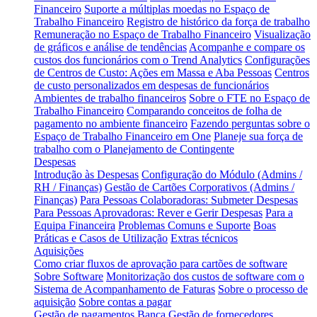
Financeiro
Suporte a múltiplas moedas no Espaço de
Trabalho Financeiro
Registro de histórico da força de trabalho
Remuneração no Espaço de Trabalho Financeiro
Visualização
de gráficos e análise de tendências
Acompanhe e compare os
custos dos funcionários com o Trend Analytics
Configurações
de Centros de Custo: Ações em Massa e Aba Pessoas
Centros
de custo personalizados em despesas de funcionários
Ambientes de trabalho financeiros
Sobre o FTE no Espaço de
Trabalho Financeiro
Comparando conceitos de folha de
pagamento no ambiente financeiro
Fazendo perguntas sobre o
Espaço de Trabalho Financeiro em One
Planeje sua força de
trabalho com o Planejamento de Contingente
Despesas
Introdução às Despesas
Configuração do Módulo (Admins /
RH / Finanças)
Gestão de Cartões Corporativos (Admins /
Finanças)
Para Pessoas Colaboradoras: Submeter Despesas
Para Pessoas Aprovadoras: Rever e Gerir Despesas
Para a
Equipa Financeira
Problemas Comuns e Suporte
Boas
Práticas e Casos de Utilização
Extras técnicos
Aquisições
Como criar fluxos de aprovação para cartões de software
Sobre Software
Monitorização dos custos de software com o
Sistema de Acompanhamento de Faturas
Sobre o processo de
aquisição
Sobre contas a pagar
Gestão de pagamentos
Banca
Gestão de fornecedores