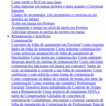
Como medir o ROI em suas fases
Como importar em massa projetos e fases usando o Universal
Importer
Criador de orçamentos: crie orçamentos e converta-os em
projetos ou faturas
Ações em massa em Projetos
Acompanhe o tempo no nível da tarefa em Projetos
Adicionar pessoas às tarefas do projeto em massa
Remuneração e benefícios
Compensação
Conceitos de folha de pagamento em Factorial
Como exportar
dados de folha de pagamento
Como importar compensações
Como gerenciar atualizações de folha de pagamento de
funcionários
Como gerenciar compensações
Como submeter
despesas através do sistema de remunerações
Como adicionar
compensações adicionais em massa aos contratos?
Status do
ciclo: acompanhe e controle a sua folha de pagamento
Como
configurar o vale-refeição como forma de compensação
Como compensar os dados de controle de tempo por meio da
compensação
Como registrar um contador?
Profissionais
Factorial
Transferir horas trabalhadas do Controle de Tempo
para a Remuneração
Gerar arquivos de pagamento SEPA a
partir da Compensation
Glossário de conceitos de
remuneração
Contabilistas: sincronizar e exportar variáveis de
folha de pagamento de Compensação de Profissionais
Data de