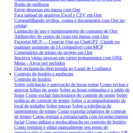
Botão de melhorar
Envie despesas em massa com One
Faça upload de arquivos Excel e CSV em One
Compartilhando recibos, contas e documentos com One no
celular
Limitação de uso e monitoramento de consumo de One
Atribuições de centro de custo em massa com One
Factorial MCP — Conecte One ao ChatGPT, Claude ou
qualquer assistente de IA compatível com MCP
Comentários de tempo do projeto em One
Inscreva várias pessoas em vários treinamentos com ONE
Metas - Alvos por períodos
One reclamação direcionada ao Canal de Confiança
Controlo de horário e ausências
Controlo de horário
Sobre solicitação e aprovação de horas extras
Como revisar e
aprovar folhas de ponto
Sobre as horas estimadas e o saldo de
horas
Como excluir funcionários do controle de ponto
Sobre
políticas de controle de tempo
Sobre o acompanhamento do
local de trabalho
Sobre pausas
Sobre a tolerância de
rastreamento de tempo
Como exportar relatórios de controle
de tempo
Como registar a entrada/saída com reconhecimento
facial
Como utilizar a geolocalização no controlo de horário
Como registrar e editar manualmente seu ponto de
entrada/saída
Como registrar entrada/saída com o código QR