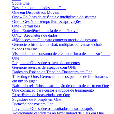
Sobre One
Descubra comunidades com One.
One em Dispositivos Móveis
One – Políticas de ausência e inteligência do sistema
One – Gestão de tempo livre & aprovações
One - Permissões
One - Experiência de tela de chat flexível
ONE - Arquitetura de dados
@Menções em One para contexto preciso de pessoas
Gerencie o histórico de chat, múltiplas conversas e chats
fixados em One
Visibilidade do consumo de crédito e fluxo de atualização em
One
Pergunte a One sobre os seus documentos
Gerencie reservas de espaços com ONE
Dados do Espaço de Trabalho Financeiro em One
Ticketing e One: Gerencie todos os pedidos de funcionários
em um só lugar
Baixando relatórios de atribuição de centro de custo em One
One cocriação para cursos e grupos de treinamento
Experiência de boas-vindas em One
Sugestões de Prompts em One
Dictação por voz em One
Pergunte a One sobre os resultados da sua pesquisa
Adicionando candidatos ao fazer upload de CVs em One