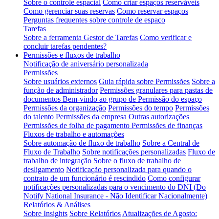
Sobre o controle espacial
Como criar espaços reserváveis
Como gerenciar suas reservas
Como reservar espaços
Perguntas frequentes sobre controle de espaço
Tarefas
Sobre a ferramenta Gestor de Tarefas
Como verificar e
concluir tarefas pendentes?
Permissões e fluxos de trabalho
Notificação de aniversário personalizada
Permissões
Sobre usuários externos
Guia rápida sobre Permissões
Sobre a
função de administrador
Permissões granulares para pastas de
documentos
Bem-vindo ao grupo de Permissão do espaço
Permissões da organização
Permissões do tempo
Permissões
do talento
Permissões da empresa
Outras autorizações
Permissões de folha de pagamento
Permissões de finanças
Fluxos de trabalho e automações
Sobre automação de fluxo de trabalho
Sobre a Central de
Fluxo de Trabalho
Sobre notificações personalizadas
Fluxo de
trabalho de integração
Sobre o fluxo de trabalho de
desligamento
Notificação personalizada para quando o
contrato de um funcionário é rescindido
Como configurar
notificações personalizadas para o vencimento do DNI (Do
Notify National Insurance - Não Identificar Nacionalmente)
Relatórios & Análises
Sobre Insights
Sobre Relatórios
Atualizações de Agosto: