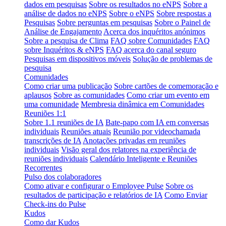
dados em pesquisas
Sobre os resultados no eNPS
Sobre a
análise de dados no eNPS
Sobre o eNPS
Sobre respostas a
Pesquisas
Sobre perguntas em pesquisas
Sobre o Painel de
Análise de Engajamento
Acerca dos inquéritos anónimos
Sobre a pesquisa de Clima
FAQ sobre Comunidades
FAQ
sobre Inquéritos & eNPS
FAQ acerca do canal seguro
Pesquisas em dispositivos móveis
Solução de problemas de
pesquisa
Comunidades
Como criar uma publicação
Sobre cartões de comemoração e
aplausos
Sobre as comunidades
Como criar um evento em
uma comunidade
Membresia dinâmica em Comunidades
Reuniões 1:1
Sobre 1.1 reuniões de IA
Bate-papo com IA em conversas
individuais
Reuniões atuais
Reunião por videochamada
transcrições de IA
Anotações privadas em reuniões
individuais
Visão geral dos relatores na experiência de
reuniões individuais
Calendário Inteligente e Reuniões
Recorrentes
Pulso dos colaboradores
Como ativar e configurar o Employee Pulse
Sobre os
resultados de participação e relatórios de IA
Como Enviar
Check-ins do Pulse
Kudos
Como dar Kudos