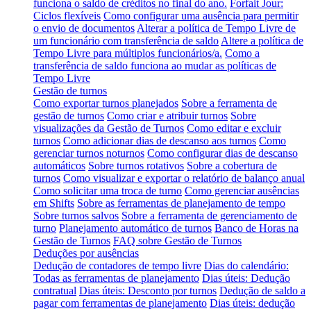
funciona o saldo de créditos no final do ano.
Forfait Jour:
Ciclos flexíveis
Como configurar uma ausência para permitir
o envio de documentos
Alterar a política de Tempo Livre de
um funcionário com transferência de saldo
Altere a política de
Tempo Livre para múltiplos funcionários/a.
Como a
transferência de saldo funciona ao mudar as políticas de
Tempo Livre
Gestão de turnos
Como exportar turnos planejados
Sobre a ferramenta de
gestão de turnos
Como criar e atribuir turnos
Sobre
visualizações da Gestão de Turnos
Como editar e excluir
turnos
Como adicionar dias de descanso aos turnos
Como
gerenciar turnos noturnos
Como configurar dias de descanso
automáticos
Sobre turnos rotativos
Sobre a cobertura de
turnos
Como visualizar e exportar o relatório de balanço anual
Como solicitar uma troca de turno
Como gerenciar ausências
em Shifts
Sobre as ferramentas de planejamento de tempo
Sobre turnos salvos
Sobre a ferramenta de gerenciamento de
turno
Planejamento automático de turnos
Banco de Horas na
Gestão de Turnos
FAQ sobre Gestão de Turnos
Deduções por ausências
Dedução de contadores de tempo livre
Dias do calendário:
Todas as ferramentas de planejamento
Dias úteis: Dedução
contratual
Dias úteis: Desconto por turnos
Dedução de saldo a
pagar com ferramentas de planejamento
Dias úteis: dedução