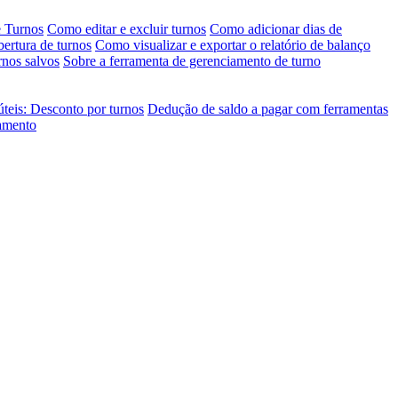
e Turnos
Como editar e excluir turnos
Como adicionar dias de
bertura de turnos
Como visualizar e exportar o relatório de balanço
rnos salvos
Sobre a ferramenta de gerenciamento de turno
úteis: Desconto por turnos
Dedução de saldo a pagar com ferramentas
jamento