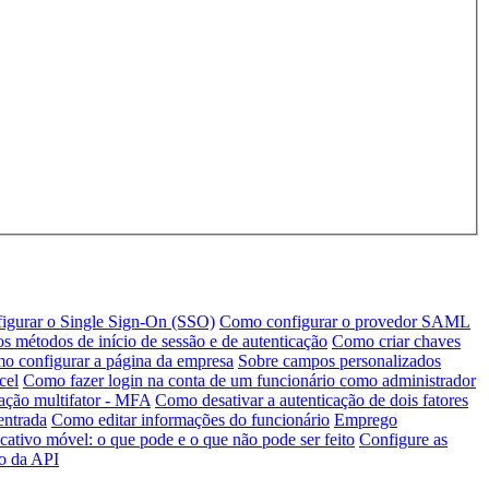
igurar o Single Sign-On (SSO)
Como configurar o provedor SAML
s métodos de início de sessão e de autenticação
Como criar chaves
o configurar a página da empresa
Sobre campos personalizados
cel
Como fazer login na conta de um funcionário como administrador
ação multifator - MFA
Como desativar a autenticação de dois fatores
entrada
Como editar informações do funcionário
Emprego
cativo móvel: o que pode e o que não pode ser feito
Configure as
ro da API