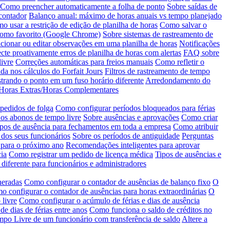
Como preencher automaticamente a folha de ponto
Sobre saídas de
contador
Balanço anual: máximo de horas anuais vs tempo planejado
o usar a restrição de edição de planilha de horas
Como salvar o
como favorito (Google Chrome)
Sobre sistemas de rastreamento de
ionar ou editar observações em uma planilha de horas
Notificações
cte proativamente erros de planilha de horas com alertas
FAQ sobre
ivre
Correções automáticas para freios manuais
Como refletir o
da nos cálculos do Forfait Jours
Filtros de rastreamento de tempo
trando o ponto em um fuso horário diferente
Arredondamento do
e Horas Extras/Horas Complementares
 pedidos de folga
Como configurar períodos bloqueados para férias
os abonos de tempo livre
Sobre ausências e aprovações
Como criar
ipos de ausência para fechamentos em toda a empresa
Como atribuir
 dos seus funcionários
Sobre os períodos de antiguidade
Perguntas
 para o próximo ano
Recomendações inteligentes para aprovar
ia
Como registrar um pedido de licença médica
Tipos de ausências e
 diferente para funcionários e administradores
neradas
Como configurar o contador de ausências de balanço fixo
O
 configurar o contador de ausências para horas extraordinárias
O
 livre
Como configurar o acúmulo de férias e dias de ausência
 de dias de férias entre anos
Como funciona o saldo de créditos no
empo Livre de um funcionário com transferência de saldo
Altere a