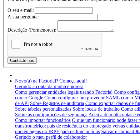
O seu e-mail:
A sua pergunta:
Descrição (Pormenores):
Novo(a) na Factorial? Começa aqui!
Gerindo a conta da minha empresa
Como gerenciar entidades legais usando Factorial
Como configu
com o Google
Como configurar um provedor SAML com o Mic
de API
Sobre Registos de auditoria
Como exportar dados de fu
Sobre tabelas personalizadas
Sobre locais de trabalho
Como adic
Sobre as configurações de segurança
Acerca de multicontas e e
Como importar funcionários
O que um funcionário pode fazer
transfronteiriço: país de residência do empregado versus entidad
porcentagens do IRPF para os funcionários
Salvar e compartilh
Gerindo o meu perfil de colaborador