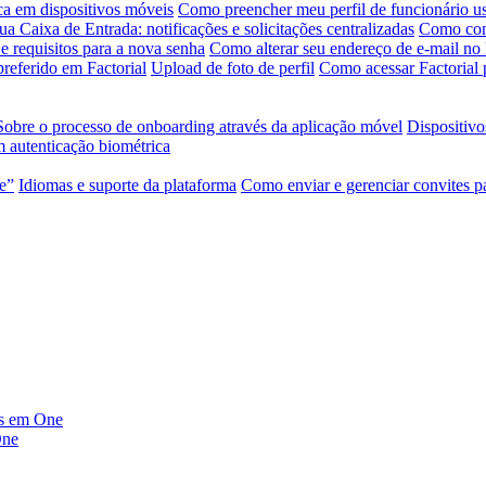
ca em dispositivos móveis
Como preencher meu perfil de funcionário us
ua Caixa de Entrada: notificações e solicitações centralizadas
Como conf
e requisitos para a nova senha
Como alterar seu endereço de e-mail no 
referido em Factorial
Upload de foto de perfil
Como acessar Factorial 
Sobre o processo de onboarding através da aplicação móvel
Dispositivo
 autenticação biométrica
te”
Idiomas e suporte da plataforma
Como enviar e gerenciar convites p
dos em One
One