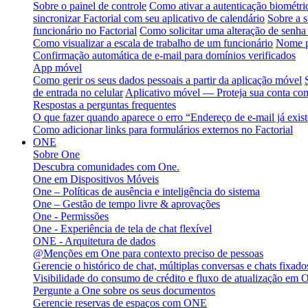
Sobre o painel de controle
Como ativar a autenticação biométri
sincronizar Factorial com seu aplicativo de calendário
Sobre a s
funcionário no Factorial
Como solicitar uma alteração de senha 
Como visualizar a escala de trabalho de um funcionário
Nome p
Confirmação automática de e-mail para domínios verificados
App móvel
Como gerir os seus dados pessoais a partir da aplicação móvel
de entrada no celular
Aplicativo móvel — Proteja sua conta com
Respostas a perguntas frequentes
O que fazer quando aparece o erro “Endereço de e-mail já exis
Como adicionar links para formulários externos no Factorial
ONE
Sobre One
Descubra comunidades com One.
One em Dispositivos Móveis
One – Políticas de ausência e inteligência do sistema
One – Gestão de tempo livre & aprovações
One - Permissões
One - Experiência de tela de chat flexível
ONE - Arquitetura de dados
@Menções em One para contexto preciso de pessoas
Gerencie o histórico de chat, múltiplas conversas e chats fixa
Visibilidade do consumo de crédito e fluxo de atualização em 
Pergunte a One sobre os seus documentos
Gerencie reservas de espaços com ONE