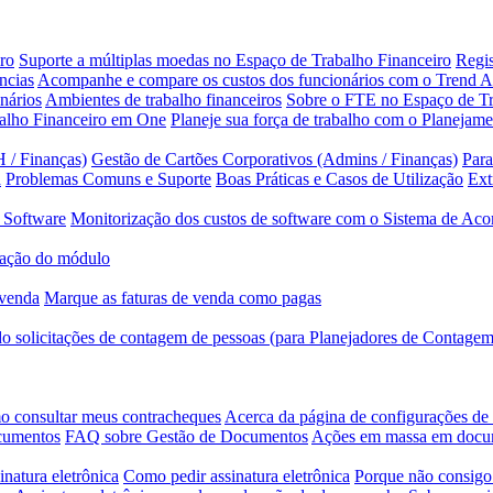
ro
Suporte a múltiplas moedas no Espaço de Trabalho Financeiro
Regis
ncias
Acompanhe e compare os custos dos funcionários com o Trend A
nários
Ambientes de trabalho financeiros
Sobre o FTE no Espaço de Tr
balho Financeiro em One
Planeje sua força de trabalho com o Planejam
 / Finanças)
Gestão de Cartões Corporativos (Admins / Finanças)
Para
a
Problemas Comuns e Suporte
Boas Práticas e Casos de Utilização
Ext
 Software
Monitorização dos custos de software com o Sistema de Ac
ação do módulo
 venda
Marque as faturas de venda como pagas
 solicitações de contagem de pessoas (para Planejadores de Contagem
 consultar meus contracheques
Acerca da página de configurações d
ocumentos
FAQ sobre Gestão de Documentos
Ações em massa em doc
inatura eletrônica
Como pedir assinatura eletrônica
Porque não consigo 