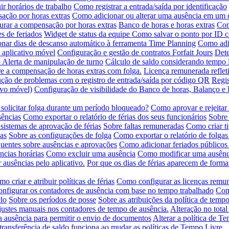
ir horários de trabalho
Como registrar a entrada/saída por identificação
ção por horas extras
Como adicionar ou alterar uma ausência em um 
rar a compensação por horas extras
Banco de horas e horas extras
Com
s de feriados
Widget de status da equipe
Como salvar o ponto por ID 
nar dias de descanso automático à ferramenta Time Planning
Como adic
 aplicativo móvel
Configuração e gestão de contratos Forfait Jours
Dete
- Alerta de manipulação de turno
Cálculo de saldo considerando tempo l
e a compensação de horas extras com folga.
Licença remunerada refleti
ção de problemas com o registro de entrada/saída por código QR
Regis
tivo móvel)
Configuração de visibilidade do Banco de horas, Balanço 
solicitar folga durante um período bloqueado?
Como aprovar e rejeitar
sências
Como exportar o relatório de férias dos seus funcionários
Sobre 
sistemas de aprovação de férias
Sobre faltas remuneradas
Como criar t
as
Sobre as configurações de folga
Como exportar o relatório de folgas
quentes sobre ausências e aprovações
Como adicionar feriados públicos
ncias horárias
Como excluir uma ausência
Como modificar uma ausênc
 ausências pelo aplicativo.
Por que os dias de férias aparecem de forma
o criar e atribuir políticas de férias
Como configurar as licenças remu
nfigurar os contadores de ausência com base no tempo trabalhado
Como
lo
Sobre os períodos de posse
Sobre as atribuições da política de tempo
ustes manuais nos contadores de tempo de ausência.
Alteração no total
ausência para permitir o envio de documentos
Alterar a política de T
ransferência de saldo funciona ao mudar as políticas de Tempo Livre