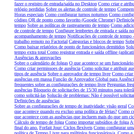
fazer o registro de entrada/saída no Desktop
Como criar e atribu
relógio perdidas
Sobre os alertas de controle de tempo
Compensa
Horas especiais
Como configurar turnos noturnos
Como configu
código QR de ponto como favorito (Google Chrome)
Definiçõe
tempo
Sobre as políticas de rastreamento de tempo
Como adicio
de controle de tempo
Configure lembretes de entrada e saída no
acompanhamento de tempo
Notificações de controle de tempo 
trabalho remoto no Factorial
Categorias e blocos de tempo
Sobr
Como baixar relatórios de ponto de funcionários demitidos
Solu
tempo extra total
Como registrar entrada e saída offline (aplica
Ausências & aprovações
Sobre o calendário de folgas
O que acontece se um funcionário 
Como criar permissoes de ausência
Como solicitar e atribuir au
tipos de ausência
Sobre o aprovador de tempo livre
Como criar 
ausências em massa
Função de Aprovador Global para Ausênci
frequentes sobre as configurações de tempo livre
Perguntas fre
ausências
Bloqueio de solicitações de 15/30 minutos para tolerâ
como solicitá-las
Solução de problemas: Não é possível solicitar
Definições de ausências
Sobre as configurações de tempo de inatividade: visão geral
Com
que acontece quando eu excluo uma política de férias?
Como co
que acontece com as ausências que incluem mais do que um cic
Cálculo de tempo de folga
Como importar subsídios de folga
Aj
final do ano.
Forfait Jour: Ciclos flexíveis
Como configurar uma 
política de Tempo Livre para múltiplos funcionários/a.
Como a t