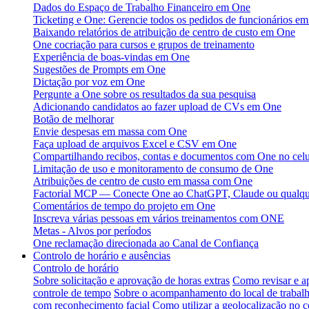
Dados do Espaço de Trabalho Financeiro em One
Ticketing e One: Gerencie todos os pedidos de funcionários em
Baixando relatórios de atribuição de centro de custo em One
One cocriação para cursos e grupos de treinamento
Experiência de boas-vindas em One
Sugestões de Prompts em One
Dictação por voz em One
Pergunte a One sobre os resultados da sua pesquisa
Adicionando candidatos ao fazer upload de CVs em One
Botão de melhorar
Envie despesas em massa com One
Faça upload de arquivos Excel e CSV em One
Compartilhando recibos, contas e documentos com One no celu
Limitação de uso e monitoramento de consumo de One
Atribuições de centro de custo em massa com One
Factorial MCP — Conecte One ao ChatGPT, Claude ou qualque
Comentários de tempo do projeto em One
Inscreva várias pessoas em vários treinamentos com ONE
Metas - Alvos por períodos
One reclamação direcionada ao Canal de Confiança
Controlo de horário e ausências
Controlo de horário
Sobre solicitação e aprovação de horas extras
Como revisar e a
controle de tempo
Sobre o acompanhamento do local de trabal
com reconhecimento facial
Como utilizar a geolocalização no c