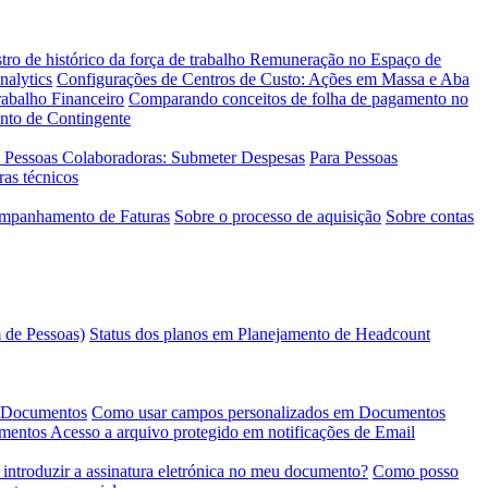
tro de histórico da força de trabalho
Remuneração no Espaço de
nalytics
Configurações de Centros de Custo: Ações em Massa e Aba
abalho Financeiro
Comparando conceitos de folha de pagamento no
ento de Contingente
 Pessoas Colaboradoras: Submeter Despesas
Para Pessoas
ras técnicos
ompanhamento de Faturas
Sobre o processo de aquisição
Sobre contas
 de Pessoas)
Status dos planos em Planejamento de Headcount
e Documentos
Como usar campos personalizados em Documentos
umentos
Acesso a arquivo protegido em notificações de Email
introduzir a assinatura eletrónica no meu documento?
Como posso