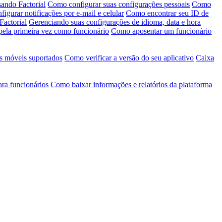
ando Factorial
Como configurar suas configurações pessoais
Como
igurar notificações por e-mail e celular
Como encontrar seu ID de
Factorial
Gerenciando suas configurações de idioma, data e hora
pela primeira vez como funcionário
Como aposentar um funcionário
s móveis suportados
Como verificar a versão do seu aplicativo
Caixa
ara funcionários
Como baixar informações e relatórios da plataforma