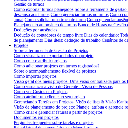
Gestão de turnos
Como exportar turnos planejados
Sobre a ferramenta de gestão 
descanso aos turnos
Como gerenciar turnos noturnos
Como conf
anual
Como solicitar uma troca de turno
Como gerenciar ausênc
Planejamento automático de turnos
Banco de Horas na Gestão 
Deduções por ausências
Dedução de contadores de tempo livre
Dias do calendário: Tod
de planejamento
Dias úteis: dedução de trabalho
Cenários de d
Projetos
Sobre a ferramenta de Gestão de Projetos
Como visualizar e exportar dados do projeto
Como criar e atribuir projetos
Como adicionar projetos em turnos registrados?
Sobre o acompanhamento flexível de projetos
Como importar projetos
Visão geral dos meus projetos: Uma visão centralizada para os 
Como visualizar a visão do Gerente - Visão de Pessoas
Como ver Custos em Projetos
Como atribuir um cliente ao seu projeto
Gerenciando Tarefas em Projetos: Visão de lista & Visão Kanb
Visão de planejamento do projeto: Planeje, atribua e gerencie r
Como criar e gerenciar faturas a partir de projetos
Documentos em projetos
Perguntas frequentes sobre tarefas e projetos
Painel lateral de comentários em Meus Projetos