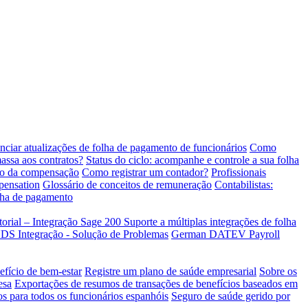
ciar atualizações de folha de pagamento de funcionários
Como
ssa aos contratos?
Status do ciclo: acompanhe e controle a sua folha
io da compensação
Como registrar um contador?
Profissionais
pensation
Glossário de conceitos de remuneração
Contabilistas:
olha de pagamento
torial – Integração Sage 200
Suporte a múltiplas integrações de folha
Integração - Solução de Problemas
German DATEV Payroll
efício de bem-estar
Registre um plano de saúde empresarial
Sobre os
esa
Exportações de resumos de transações de benefícios baseados em
os para todos os funcionários espanhóis
Seguro de saúde gerido por