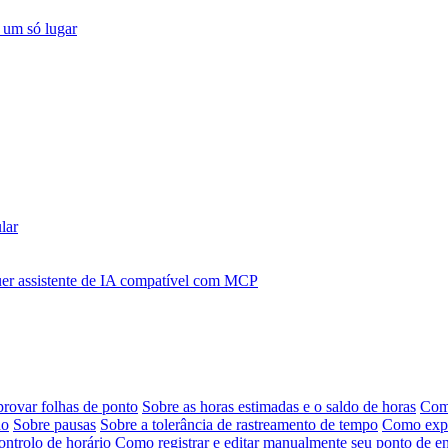
 um só lugar
lar
r assistente de IA compatível com MCP
provar folhas de ponto
Sobre as horas estimadas e o saldo de horas
Como
ho
Sobre pausas
Sobre a tolerância de rastreamento de tempo
Como expor
ontrolo de horário
Como registrar e editar manualmente seu ponto de en