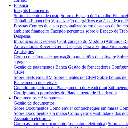
corretor
Finança
Insights financeiros
Sobre os centros de custo
Sobre o Espaço de Trabalho Financei
Trabalho Financeiro
Visualização de gráficos e análise de tendê
Pessoas
Centros de custo personalizados em despesas de funcio
ambiente financeiro
Fazendo perguntas sobre o Espaço de Tra
Despesas
Introdução às Despesas
Configuração do Módulo (Admins / RH
Aprovadoras: Rever e Gerir Despesas
Para a Equipa Financeir
Aquisições
Como criar fluxos de aprovação para cartões de software
Sobre
a pagar
Gestão de pagamentos
Banca
Gestão de fornecedores
Configur
CRM
Sobre deals em CRM
Sobre clientes no CRM
Sobre faturas de
Planeamento de efetivos
Criando um período de Planejamento de Headcount
Submetendo
Configurando permissões de Planejamento de Headcount
Documentos e Assinaturas
Gestão de documentos
Sobre Documentos
Como enviar contracheques em massa
Como
Sobre Documentos em massa
Como gerir a visibilidade dos d
Assinatura eletrónica
Como assinar um documento (assinatura eletrônica)
Sobre a ass