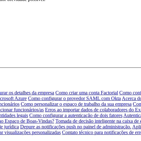
rar os detalhes da empresa
Como criar uma conta Factorial
Como conf
rosoft Azure
Como configurar o provedor SAML com Okta
Acerca do
ncionários
Como personalizar o espaço de trabalho da sua empresa
Com
ionar funcionários/as
Erros ao importar dados de colaboradores do Ex
ntidades legais
Como configurar a autenticação de dois fatores
Autentic
 no Espaço de Boas-Vindas?
Tomada de decisão inteligente na caixa de 
e jurídica
Depure as notificações push no painel de administração.
Apli
ar visualizações personalizadas
Contato técnico para notificações de er