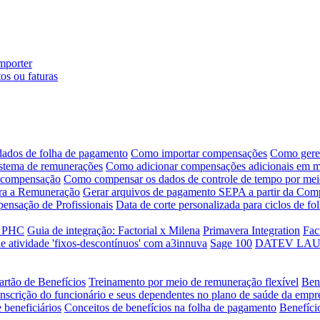
mporter
os ou faturas
ados de folha de pagamento
Como importar compensações
Como geren
istema de remunerações
Como adicionar compensações adicionais em ma
e compensação
Como compensar os dados de controle de tempo por me
ara a Remuneração
Gerar arquivos de pagamento SEPA a partir da Com
pensação de Profissionais
Data de corte personalizada para ciclos de f
a PHC
Guia de integração: Factorial x Milena
Primavera Integration
Fac
e atividade 'fixos-descontínuos' com a3innuva
Sage 100
DATEV LAUDS 
artão de Benefícios
Treinamento por meio de remuneração flexível
Ben
Inscrição do funcionário e seus dependentes no plano de saúde da empr
 beneficiários
Conceitos de benefícios na folha de pagamento
Benefíci