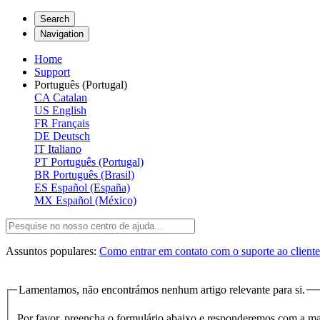
Search
Navigation
Home
Support
Português (Portugal)
CA
Catalan
US
English
FR
Français
DE
Deutsch
IT
Italiano
PT
Português (Portugal)
BR
Português (Brasil)
ES
Español (España)
MX
Español (México)
Assuntos populares:
Como entrar em contato com o suporte ao client
Lamentamos, não encontrámos nenhum artigo relevante para si.
Por favor, preencha o formulário abaixo e responderemos com a ma