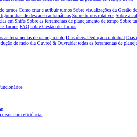
de turnos
Como criar e atribuir turnos
Sobre visualizações da Gestão d
igurar dias de descanso automáticos
Sobre turnos rotativos
Sobre a co
ias em Shifts
Sobre as ferramentas de planejamento de tempo
Sobre tu
de Turnos
FAQ sobre Gestão de Turnos
as as ferramentas de planejamento
Dias úteis: Dedução contratual
Dias 
edução de meio dia
Ouvreé & Ouvrable: todas as ferramentas de plane
funcionários
an
ecursos com eficiência.