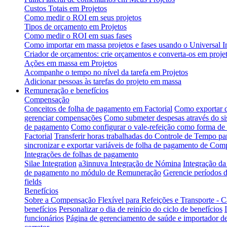
Custos Totais em Projetos
Como medir o ROI em seus projetos
Tipos de orçamento em Projetos
Como medir o ROI em suas fases
Como importar em massa projetos e fases usando o Universal I
Criador de orçamentos: crie orçamentos e converta-os em projet
Ações em massa em Projetos
Acompanhe o tempo no nível da tarefa em Projetos
Adicionar pessoas às tarefas do projeto em massa
Remuneração e benefícios
Compensação
Conceitos de folha de pagamento em Factorial
Como exportar d
gerenciar compensações
Como submeter despesas através do s
de pagamento
Como configurar o vale-refeição como forma d
Factorial
Transferir horas trabalhadas do Controle de Tempo p
sincronizar e exportar variáveis de folha de pagamento de Com
Integrações de folhas de pagamento
Silae Integration
a3innuva Integração de Nómina
Integração d
de pagamento no módulo de Remuneração
Gerencie períodos d
fields
Benefícios
Sobre a Compensação Flexível para Refeições e Transporte - C
benefícios
Personalizar o dia de reinício do ciclo de benefícios
funcionários
Página de gerenciamento de saúde e importador de