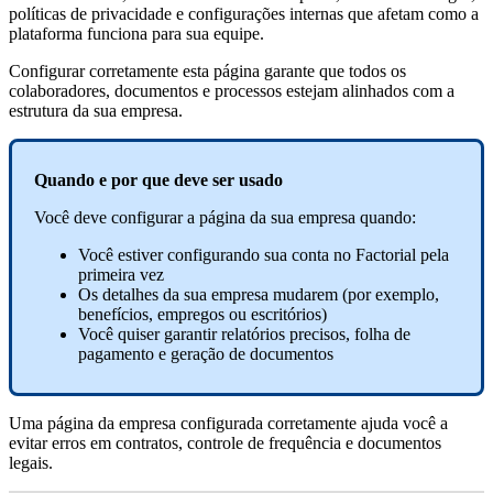
pol
í
ticas
de
privacidade
e
configura
ç
õ
es
internas
que
afetam
como
a
plataforma
funciona
para
sua
equipe
.
Configurar
corretamente
esta
p
á
gina
garante
que
todos
os
colaboradores
,
documentos
e
processos
estejam
alinhados
com
a
estrutura
da
sua
empresa
.
Quando
e
por
que
deve
ser
usado
Voc
ê
deve
configurar
a
p
á
gina
da
sua
empresa
quando
:
Voc
ê
estiver
configurando
sua
conta
no
Factorial
pela
primeira
vez
Os
detalhes
da
sua
empresa
mudarem
(
por
exemplo
,
benef
í
cios
,
empregos
ou
escrit
ó
rios
)
Voc
ê
quiser
garantir
relat
ó
rios
precisos
,
folha
de
pagamento
e
gera
ç
ã
o
de
documentos
Uma
p
á
gina
da
empresa
configurada
corretamente
ajuda
voc
ê
a
evitar
erros
em
contratos
,
controle
de
frequ
ê
ncia
e
documentos
legais
.