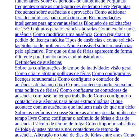
funcionários
Sobre os períodos de antiguidade
Perguntas
frequentes sobre as configurações de tempo livre
Perguntas
frequentes sobre ausências e aprovações
Como adicionar
feriados públicos para o próximo ano
Recomendações
inteligentes para aprovar ausências
Bloqueio de solicitações
de 15/30 minutos para tolerâncias horárias
Como excluir uma
ausência
Como modificar uma ausência
Como registrar um
pedido de licença médica
Tipos de ausências e como solicitá-
las
Solução de problemas: Não é possível solicitar ausências
pelo aplicativo.
Por que os dias de férias aparecem de forma
diferente para funcionários e administradores
Definições de ausências
Sobre as configurações de tempo de inatividade: visão geral
Como criar e atribuir políticas de férias
Como configurar as
licenças remuneradas
Como configurar o contador de
ausências de balanço fixo
O que acontece quando eu excluo
uma política de férias?
Como configurar os contadores de
ausência com base no tempo trabalhado
Como configurar o
contador de ausências para horas extraordinárias
O que
acontece com as ausências que incluem mais do que um ciclo
Sobre os períodos de posse
Sobre as atribuições da política de
tempo livre
Como configurar o acúmulo de férias e dias de
ausência
Cálculo de tempo de folga
Como importar subsídios
de folga
Ajustes manuais nos contadores de tempo de
ausência.
Alteração no total de dias de férias entre anos
Como