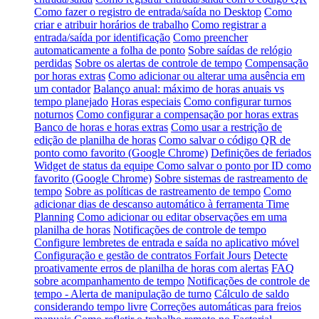
Como fazer o registro de entrada/saída no Desktop
Como
criar e atribuir horários de trabalho
Como registrar a
entrada/saída por identificação
Como preencher
automaticamente a folha de ponto
Sobre saídas de relógio
perdidas
Sobre os alertas de controle de tempo
Compensação
por horas extras
Como adicionar ou alterar uma ausência em
um contador
Balanço anual: máximo de horas anuais vs
tempo planejado
Horas especiais
Como configurar turnos
noturnos
Como configurar a compensação por horas extras
Banco de horas e horas extras
Como usar a restrição de
edição de planilha de horas
Como salvar o código QR de
ponto como favorito (Google Chrome)
Definições de feriados
Widget de status da equipe
Como salvar o ponto por ID como
favorito (Google Chrome)
Sobre sistemas de rastreamento de
tempo
Sobre as políticas de rastreamento de tempo
Como
adicionar dias de descanso automático à ferramenta Time
Planning
Como adicionar ou editar observações em uma
planilha de horas
Notificações de controle de tempo
Configure lembretes de entrada e saída no aplicativo móvel
Configuração e gestão de contratos Forfait Jours
Detecte
proativamente erros de planilha de horas com alertas
FAQ
sobre acompanhamento de tempo
Notificações de controle de
tempo - Alerta de manipulação de turno
Cálculo de saldo
considerando tempo livre
Correções automáticas para freios