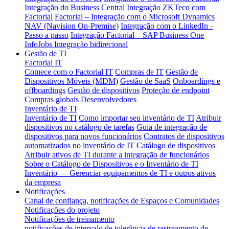
Integração do Business Central
Integração ZKTeco com
Factorial
Factorial – Integração com o Microsoft Dynamics
NAV (Navision On-Premise)
Integração com o LinkedIn -
Passo a passo
Integração Factorial – SAP Business One
InfoJobs Integração bidirecional
Gestão de TI
Factorial IT
Comece com o Factorial IT
Compras de IT
Gestão de
Dispositivos Móveis (MDM)
Gestão de SaaS
Onboardings e
offboardings
Gestão de dispositivos
Proteção de endpoint
Compras globais
Desenvolvedores
Inventário de TI
Inventário de TI
Como importar seu inventário de TI
Atribuir
dispositivos no catálogo de tarefas
Guia de integração de
dispositivos para novos funcionários
Contratos de dispositivos
automatizados no inventário de IT
Catálogo de dispositivos
Atribuir ativos de TI durante a integração de funcionários
Sobre o Catálogo de Dispositivos e o Inventário de TI
Inventário — Gerenciar equipamentos de TI e outros ativos
da empresa
Notificações
Canal de confiança, notificações de Espaços e Comunidades
Notificações do projeto
Notificações de treinamento
notificações de intervalo de tolerância de rastreamento de