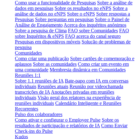
Como usar a funcionalidade de Pesquisas
Sobre a análise de
dados em pesquisas
Sobre os resultados no eNPS
Sobre a
análise de dados no eNPS
Sobre o eNPS
Sobre respostas a
Pesquisas
Sobre perguntas em pesquisas
Sobre o Painel de
Análise de Engajamento
Acerca dos inquéritos anónimos
Sobre a pesquisa de Clima
FAQ sobre Comunidades
FAQ
sobre Inquéritos & eNPS
FAQ acerca do canal seguro
Pesquisas em dispositivos móveis
Solução de problemas de
pesquisa
Comunidades
Como criar uma publicação
Sobre cartões de comemoração e
aplausos
Sobre as comunidades
Como criar um evento em
uma comunidade
Membresia dinâmica em Comunidades
Reuniões 1:1
Sobre 1.1 reuniões de IA
Bate-papo com IA em conversas
individuais
Reuniões atuais
Reunião por videochamada
transcrições de IA
Anotações privadas em reuniões
individuais
Visão geral dos relatores na experiência de
reuniões individuais
Calendário Inteligente e Reuniões
Recorrentes
Pulso dos colaboradores
Como ativar e configurar o Employee Pulse
Sobre os
resultados de participação e relatórios de IA
Como Enviar
Check-ins do Pulse
Kudos