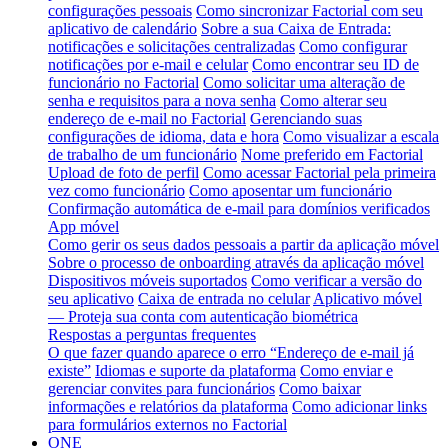
configurações pessoais
Como sincronizar Factorial com seu
aplicativo de calendário
Sobre a sua Caixa de Entrada:
notificações e solicitações centralizadas
Como configurar
notificações por e-mail e celular
Como encontrar seu ID de
funcionário no Factorial
Como solicitar uma alteração de
senha e requisitos para a nova senha
Como alterar seu
endereço de e-mail no Factorial
Gerenciando suas
configurações de idioma, data e hora
Como visualizar a escala
de trabalho de um funcionário
Nome preferido em Factorial
Upload de foto de perfil
Como acessar Factorial pela primeira
vez como funcionário
Como aposentar um funcionário
Confirmação automática de e-mail para domínios verificados
App móvel
Como gerir os seus dados pessoais a partir da aplicação móvel
Sobre o processo de onboarding através da aplicação móvel
Dispositivos móveis suportados
Como verificar a versão do
seu aplicativo
Caixa de entrada no celular
Aplicativo móvel
— Proteja sua conta com autenticação biométrica
Respostas a perguntas frequentes
O que fazer quando aparece o erro “Endereço de e-mail já
existe”
Idiomas e suporte da plataforma
Como enviar e
gerenciar convites para funcionários
Como baixar
informações e relatórios da plataforma
Como adicionar links
para formulários externos no Factorial
ONE