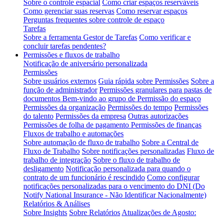
Sobre o controle espacial
Como criar espaços reserváveis
Como gerenciar suas reservas
Como reservar espaços
Perguntas frequentes sobre controle de espaço
Tarefas
Sobre a ferramenta Gestor de Tarefas
Como verificar e
concluir tarefas pendentes?
Permissões e fluxos de trabalho
Notificação de aniversário personalizada
Permissões
Sobre usuários externos
Guia rápida sobre Permissões
Sobre a
função de administrador
Permissões granulares para pastas de
documentos
Bem-vindo ao grupo de Permissão do espaço
Permissões da organização
Permissões do tempo
Permissões
do talento
Permissões da empresa
Outras autorizações
Permissões de folha de pagamento
Permissões de finanças
Fluxos de trabalho e automações
Sobre automação de fluxo de trabalho
Sobre a Central de
Fluxo de Trabalho
Sobre notificações personalizadas
Fluxo de
trabalho de integração
Sobre o fluxo de trabalho de
desligamento
Notificação personalizada para quando o
contrato de um funcionário é rescindido
Como configurar
notificações personalizadas para o vencimento do DNI (Do
Notify National Insurance - Não Identificar Nacionalmente)
Relatórios & Análises
Sobre Insights
Sobre Relatórios
Atualizações de Agosto: