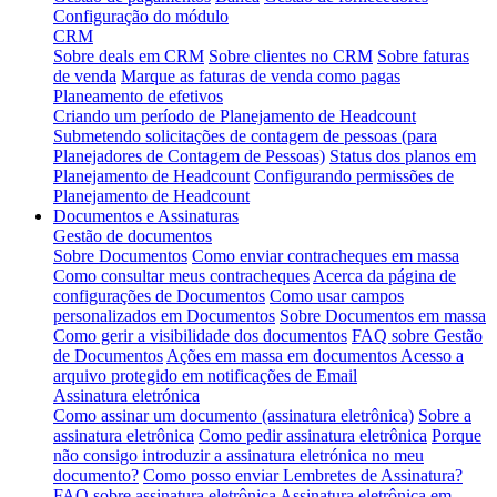
Configuração do módulo
CRM
Sobre deals em CRM
Sobre clientes no CRM
Sobre faturas
de venda
Marque as faturas de venda como pagas
Planeamento de efetivos
Criando um período de Planejamento de Headcount
Submetendo solicitações de contagem de pessoas (para
Planejadores de Contagem de Pessoas)
Status dos planos em
Planejamento de Headcount
Configurando permissões de
Planejamento de Headcount
Documentos e Assinaturas
Gestão de documentos
Sobre Documentos
Como enviar contracheques em massa
Como consultar meus contracheques
Acerca da página de
configurações de Documentos
Como usar campos
personalizados em Documentos
Sobre Documentos em massa
Como gerir a visibilidade dos documentos
FAQ sobre Gestão
de Documentos
Ações em massa em documentos
Acesso a
arquivo protegido em notificações de Email
Assinatura eletrónica
Como assinar um documento (assinatura eletrônica)
Sobre a
assinatura eletrônica
Como pedir assinatura eletrônica
Porque
não consigo introduzir a assinatura eletrónica no meu
documento?
Como posso enviar Lembretes de Assinatura?
FAQ sobre assinatura eletrônica
Assinatura eletrônica em