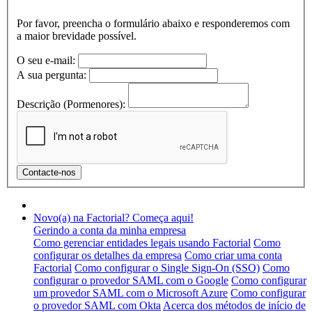
Por favor, preencha o formulário abaixo e responderemos com
a maior brevidade possível.
O seu e-mail:
A sua pergunta:
Descrição (Pormenores):
Novo(a) na Factorial? Começa aqui!
Gerindo a conta da minha empresa
Como gerenciar entidades legais usando Factorial
Como
configurar os detalhes da empresa
Como criar uma conta
Factorial
Como configurar o Single Sign-On (SSO)
Como
configurar o provedor SAML com o Google
Como configurar
um provedor SAML com o Microsoft Azure
Como configurar
o provedor SAML com Okta
Acerca dos métodos de início de