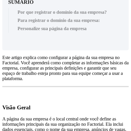
SUMÁRIO
Por que registrar o domínio da sua empresa?
Para registrar o domínio da sua empresa:
Personalize sua página da empresa
Este
artigo
explica
como
configurar
a
p
á
gina
da
sua
empresa
no
Factorial
.
Voc
ê
aprender
á
como
completar
as
informa
ç
õ
es
b
á
sicas
da
empresa
,
configurar
as
principais
defini
ç
õ
es
e
garantir
que
seu
espa
ç
o
de
trabalho
esteja
pronto
para
sua
equipe
come
ç
ar
a
usar
a
plataforma
.
Vis
ã
o
Geral
A
p
á
gina
da
sua
empresa
é
o
local
central
onde
voc
ê
define
as
informa
ç
õ
es
principais
da
sua
organiza
ç
ã
o
no
Factorial
.
Ela
inclui
dados
essenciais
,
como
o
nome
da
sua
empresa
,
an
ú
ncios
de
vagas
,