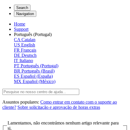
Search
Navigation
Home
Support
Português (Portugal)
CA
Catalan
US
English
FR
Français
DE
Deutsch
IT
Italiano
PT
Português (Portugal)
BR
Português (Brasil)
ES
Español (España)
MX
Español (México)
Assuntos populares:
Como entrar em contato com o suporte ao
cliente?
Sobre solicitação e aprovação de horas extras
Lamentamos, não encontrámos nenhum artigo relevante para
si.