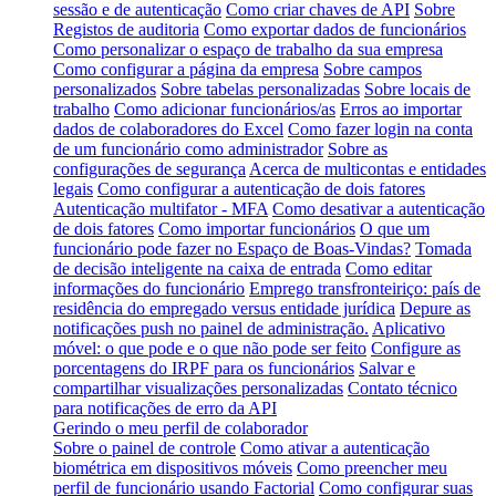
sessão e de autenticação
Como criar chaves de API
Sobre
Registos de auditoria
Como exportar dados de funcionários
Como personalizar o espaço de trabalho da sua empresa
Como configurar a página da empresa
Sobre campos
personalizados
Sobre tabelas personalizadas
Sobre locais de
trabalho
Como adicionar funcionários/as
Erros ao importar
dados de colaboradores do Excel
Como fazer login na conta
de um funcionário como administrador
Sobre as
configurações de segurança
Acerca de multicontas e entidades
legais
Como configurar a autenticação de dois fatores
Autenticação multifator - MFA
Como desativar a autenticação
de dois fatores
Como importar funcionários
O que um
funcionário pode fazer no Espaço de Boas-Vindas?
Tomada
de decisão inteligente na caixa de entrada
Como editar
informações do funcionário
Emprego transfronteiriço: país de
residência do empregado versus entidade jurídica
Depure as
notificações push no painel de administração.
Aplicativo
móvel: o que pode e o que não pode ser feito
Configure as
porcentagens do IRPF para os funcionários
Salvar e
compartilhar visualizações personalizadas
Contato técnico
para notificações de erro da API
Gerindo o meu perfil de colaborador
Sobre o painel de controle
Como ativar a autenticação
biométrica em dispositivos móveis
Como preencher meu
perfil de funcionário usando Factorial
Como configurar suas