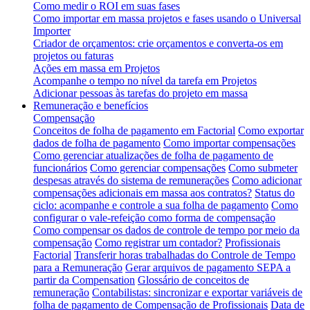
Como medir o ROI em suas fases
Como importar em massa projetos e fases usando o Universal
Importer
Criador de orçamentos: crie orçamentos e converta-os em
projetos ou faturas
Ações em massa em Projetos
Acompanhe o tempo no nível da tarefa em Projetos
Adicionar pessoas às tarefas do projeto em massa
Remuneração e benefícios
Compensação
Conceitos de folha de pagamento em Factorial
Como exportar
dados de folha de pagamento
Como importar compensações
Como gerenciar atualizações de folha de pagamento de
funcionários
Como gerenciar compensações
Como submeter
despesas através do sistema de remunerações
Como adicionar
compensações adicionais em massa aos contratos?
Status do
ciclo: acompanhe e controle a sua folha de pagamento
Como
configurar o vale-refeição como forma de compensação
Como compensar os dados de controle de tempo por meio da
compensação
Como registrar um contador?
Profissionais
Factorial
Transferir horas trabalhadas do Controle de Tempo
para a Remuneração
Gerar arquivos de pagamento SEPA a
partir da Compensation
Glossário de conceitos de
remuneração
Contabilistas: sincronizar e exportar variáveis de
folha de pagamento de Compensação de Profissionais
Data de