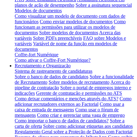
planos de ação de desempenho
Sobre a assinatura sequencial
Modelos de documentos
Como visualizar um modelo de documento com dados de
funcionários
Como enviar modelos de documentos
Como
funcionam as permissões para utilizar os modelos de
documentos
Sobre modelos de documentos
Acerca das
variáveis
Sobre PDFs preenchíveis
FAQ sobre Modelos e
variáveis
Variável de nome da função em modelos de
documentos
Coffre-fort Numérique
Como ativar o Coffre-Fort Numérique?
Recrutamento e Organização
Sistema de rastreamento de candidaturas
Sobre o banco de dados de candidatos
Sobre a funcionalidade
de Recrutamento
Sobre modelos de recrutamento
Acerca do
pipeline de contratação
Sobre o portal de empregos interno e
indicações
Gerente de contratação e permissões no ATS
Como deixar comentários e menções através do ATS?
Como
adicionar recrutadores externos ao Factorial
Como usar a
caixa de entrada de mensagens
Como usar o fórum de
mensagens
Como criar e gerenciar uma vaga de emprego
Como importar o banco de dados de candidatos?
Sobre a
carta de oferta
Sobre como adicionar etiquetas aos candidatos
Regulamento Geral sobre a Proteção de Dados com Factorial