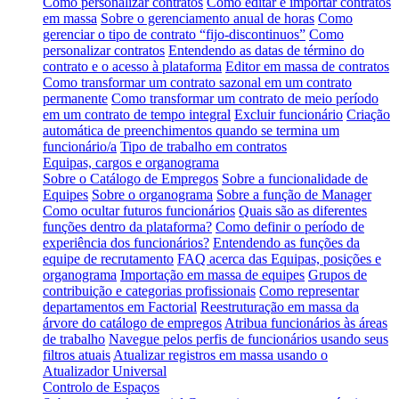
Como personalizar contratos
Como editar e importar contratos
em massa
Sobre o gerenciamento anual de horas
Como
gerenciar o tipo de contrato “fijo-discontinuos”
Como
personalizar contratos
Entendendo as datas de término do
contrato e o acesso à plataforma
Editor em massa de contratos
Como transformar um contrato sazonal em um contrato
permanente
Como transformar um contrato de meio período
em um contrato de tempo integral
Excluir funcionário
Criação
automática de preenchimentos quando se termina um
funcionário/a
Tipo de trabalho em contratos
Equipas, cargos e organograma
Sobre o Catálogo de Empregos
Sobre a funcionalidade de
Equipes
Sobre o organograma
Sobre a função de Manager
Como ocultar futuros funcionários
Quais são as diferentes
funções dentro da plataforma?
Como definir o período de
experiência dos funcionários?
Entendendo as funções da
equipe de recrutamento
FAQ acerca das Equipas, posições e
organograma
Importação em massa de equipes
Grupos de
contribuição e categorias profissionais
Como representar
departamentos em Factorial
Reestruturação em massa da
árvore do catálogo de empregos
Atribua funcionários às áreas
de trabalho
Navegue pelos perfis de funcionários usando seus
filtros atuais
Atualizar registros em massa usando o
Atualizador Universal
Controlo de Espaços