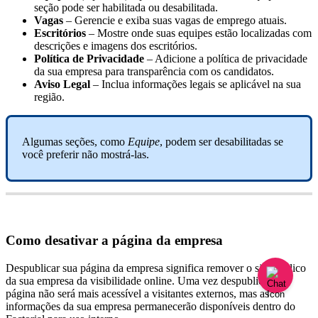
se
ç
ã
o
pode
ser
habilitada
ou
desabilitada
.
Vagas
–
Gerencie
e
exiba
suas
vagas
de
emprego
atuais
.
Escrit
ó
rios
–
Mostre
onde
suas
equipes
est
ã
o
localizadas
com
descri
ç
õ
es
e
imagens
dos
escrit
ó
rios
.
Pol
í
tica
de
Privacidade
–
Adicione
a
pol
í
tica
de
privacidade
da
sua
empresa
para
transpar
ê
ncia
com
os
candidatos
.
Aviso
Legal
–
Inclua
informa
ç
õ
es
legais
se
aplic
á
vel
na
sua
regi
ã
o
.
Algumas
se
ç
õ
es
,
como
Equipe
,
podem
ser
desabilitadas
se
voc
ê
preferir
n
ã
o
mostr
á
-
las
.
Como
desativar
a
p
á
gina
da
empresa
Despublicar
sua
p
á
gina
da
empresa
significa
remover
o
site
p
ú
blico
da
sua
empresa
da
visibilidade
online
.
Uma
vez
despublicada
,
a
p
á
gina
n
ã
o
ser
á
mais
acess
í
vel
a
visitantes
externos
,
mas
as
informa
ç
õ
es
da
sua
empresa
permanecer
ã
o
dispon
í
veis
dentro
do