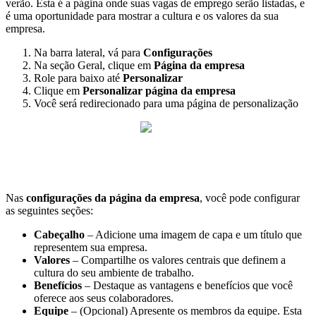
ver
ã
o
.
Esta
é
a
p
á
gina
onde
suas
vagas
de
emprego
ser
ã
o
listadas
,
e
é
uma
oportunidade
para
mostrar
a
cultura
e
os
valores
da
sua
empresa
.
Na
barra
lateral
,
v
á
para
Configura
ç
õ
es
Na
se
ç
ã
o
Geral
,
clique
em
P
á
gina
da
empresa
Role
para
baixo
at
é
Personalizar
Clique
em
Personalizar
p
á
gina
da
empresa
Voc
ê
ser
á
redirecionado
para
uma
p
á
gina
de
personaliza
ç
ã
o
Nas
configura
ç
õ
es
da
p
á
gina
da
empresa
,
voc
ê
pode
configurar
as
seguintes
se
ç
õ
es
:
Cabe
ç
alho
–
Adicione
uma
imagem
de
capa
e
um
t
í
tulo
que
representem
sua
empresa
.
Valores
–
Compartilhe
os
valores
centrais
que
definem
a
cultura
do
seu
ambiente
de
trabalho
.
Benef
í
cios
–
Destaque
as
vantagens
e
benef
í
cios
que
voc
ê
oferece
aos
seus
colaboradores
.
Equipe
–
(
Opcional
)
Apresente
os
membros
da
equipe
.
Esta