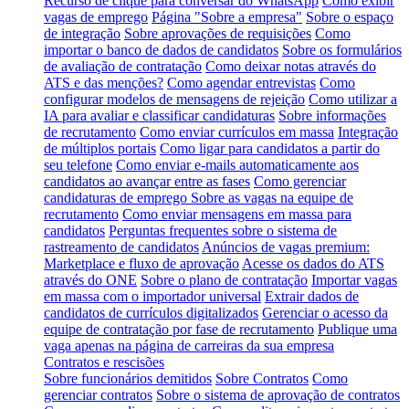
Recurso de clique para conversar do WhatsApp
Como exibir
vagas de emprego
Página "Sobre a empresa"
Sobre o espaço
de integração
Sobre aprovações de requisições
Como
importar o banco de dados de candidatos
Sobre os formulários
de avaliação de contratação
Como deixar notas através do
ATS e das menções?
Como agendar entrevistas
Como
configurar modelos de mensagens de rejeição
Como utilizar a
IA para avaliar e classificar candidaturas
Sobre informações
de recrutamento
Como enviar currículos em massa
Integração
de múltiplos portais
Como ligar para candidatos a partir do
seu telefone
Como enviar e-mails automaticamente aos
candidatos ao avançar entre as fases
Como gerenciar
candidaturas de emprego
Sobre as vagas na equipe de
recrutamento
Como enviar mensagens em massa para
candidatos
Perguntas frequentes sobre o sistema de
rastreamento de candidatos
Anúncios de vagas premium:
Marketplace e fluxo de aprovação
Acesse os dados do ATS
através do ONE
Sobre o plano de contratação
Importar vagas
em massa com o importador universal
Extrair dados de
candidatos de currículos digitalizados
Gerenciar o acesso da
equipe de contratação por fase de recrutamento
Publique uma
vaga apenas na página de carreiras da sua empresa
Contratos e rescisões
Sobre funcionários demitidos
Sobre Contratos
Como
gerenciar contratos
Sobre o sistema de aprovação de contratos