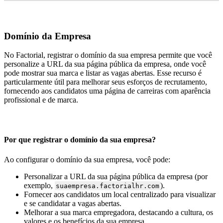
Dom
í
nio
da
Empresa
No
Factorial
,
registrar
o
dom
í
nio
da
sua
empresa
permite
que
voc
ê
personalize
a
URL
da
sua
p
á
gina
p
ú
blica
da
empresa
,
onde
voc
ê
pode
mostrar
sua
marca
e
listar
as
vagas
abertas
.
Esse
recurso
é
particularmente
ú
til
para
melhorar
seus
esfor
ç
os
de
recrutamento
,
fornecendo
aos
candidatos
uma
p
á
gina
de
carreiras
com
apar
ê
ncia
profissional
e
de
marca
.
Por
que
registrar
o
dom
í
nio
da
sua
empresa
?
Ao
configurar
o
dom
í
nio
da
sua
empresa
,
voc
ê
pode
:
Personalizar
a
URL
da
sua
p
á
gina
p
ú
blica
da
empresa
(
por
exemplo
,
)
.
suaempresa
.
factorialhr
.
com
Fornecer
aos
candidatos
um
local
centralizado
para
visualizar
e
se
candidatar
a
vagas
abertas
.
Melhorar
a
sua
marca
empregadora
,
destacando
a
cultura
,
os
valores
e
os
benef
í
cios
da
sua
empresa
.