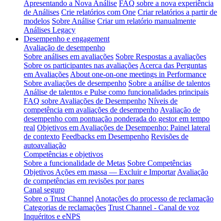
Apresentando a Nova Análise
FAQ sobre a nova experiência
de Análises
Crie relatórios com One
Criar relatórios a partir de
modelos
Sobre Análise
Criar um relatório manualmente
Análises Legacy
Desempenho e engagement
Avaliação de desempenho
Sobre análises em avaliações
Sobre Respostas a avaliações
Sobre os participantes nas avaliações
Acerca das Perguntas
em Avaliações
About one-on-one meetings in Performance
Sobre avaliações de desempenho
Sobre a análise de talentos
Análise de talentos e Pulse como funcionalidades principais
FAQ sobre Avaliações de Desempenho
Níveis de
competência em avaliações de desempenho
Avaliação de
desempenho com pontuação ponderada do gestor em tempo
real
Objetivos em Avaliações de Desempenho: Painel lateral
de contexto
Feedbacks em Desempenho
Revisões de
autoavaliação
Competências e objetivos
Sobre a funcionalidade de Metas
Sobre Competências
Objetivos Ações em massa — Excluir e Importar
Avaliação
de competências em revisões por pares
Canal seguro
Sobre o Trust Channel
Anotações do processo de reclamação
Categorias de reclamações
Trust Channel - Canal de voz
Inquéritos e eNPS