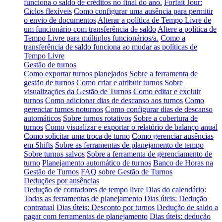
funciona o saldo de créditos no final do ano.
Forfait Jour:
Ciclos flexíveis
Como configurar uma ausência para permitir
o envio de documentos
Alterar a política de Tempo Livre de
um funcionário com transferência de saldo
Altere a política de
Tempo Livre para múltiplos funcionários/a.
Como a
transferência de saldo funciona ao mudar as políticas de
Tempo Livre
Gestão de turnos
Como exportar turnos planejados
Sobre a ferramenta de
gestão de turnos
Como criar e atribuir turnos
Sobre
visualizações da Gestão de Turnos
Como editar e excluir
turnos
Como adicionar dias de descanso aos turnos
Como
gerenciar turnos noturnos
Como configurar dias de descanso
automáticos
Sobre turnos rotativos
Sobre a cobertura de
turnos
Como visualizar e exportar o relatório de balanço anual
Como solicitar uma troca de turno
Como gerenciar ausências
em Shifts
Sobre as ferramentas de planejamento de tempo
Sobre turnos salvos
Sobre a ferramenta de gerenciamento de
turno
Planejamento automático de turnos
Banco de Horas na
Gestão de Turnos
FAQ sobre Gestão de Turnos
Deduções por ausências
Dedução de contadores de tempo livre
Dias do calendário:
Todas as ferramentas de planejamento
Dias úteis: Dedução
contratual
Dias úteis: Desconto por turnos
Dedução de saldo a
pagar com ferramentas de planejamento
Dias úteis: dedução