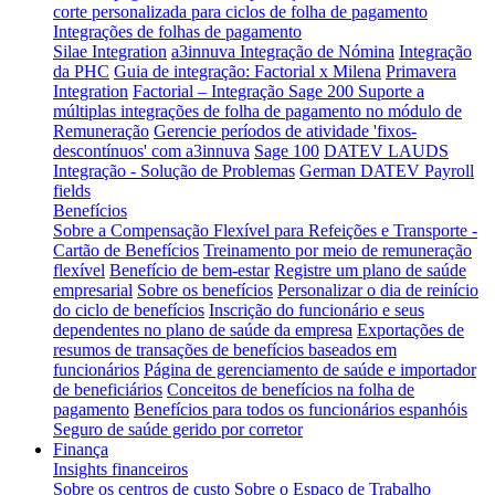
corte personalizada para ciclos de folha de pagamento
Integrações de folhas de pagamento
Silae Integration
a3innuva Integração de Nómina
Integração
da PHC
Guia de integração: Factorial x Milena
Primavera
Integration
Factorial – Integração Sage 200
Suporte a
múltiplas integrações de folha de pagamento no módulo de
Remuneração
Gerencie períodos de atividade 'fixos-
descontínuos' com a3innuva
Sage 100
DATEV LAUDS
Integração - Solução de Problemas
German DATEV Payroll
fields
Benefícios
Sobre a Compensação Flexível para Refeições e Transporte -
Cartão de Benefícios
Treinamento por meio de remuneração
flexível
Benefício de bem-estar
Registre um plano de saúde
empresarial
Sobre os benefícios
Personalizar o dia de reinício
do ciclo de benefícios
Inscrição do funcionário e seus
dependentes no plano de saúde da empresa
Exportações de
resumos de transações de benefícios baseados em
funcionários
Página de gerenciamento de saúde e importador
de beneficiários
Conceitos de benefícios na folha de
pagamento
Benefícios para todos os funcionários espanhóis
Seguro de saúde gerido por corretor
Finança
Insights financeiros
Sobre os centros de custo
Sobre o Espaço de Trabalho