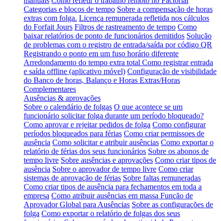
manuais
Como refletir o trabalho remoto no Factorial
Categorias e blocos de tempo
Sobre a compensação de horas
extras com folga.
Licença remunerada refletida nos cálculos
do Forfait Jours
Filtros de rastreamento de tempo
Como
baixar relatórios de ponto de funcionários demitidos
Solução
de problemas com o registro de entrada/saída por código QR
Registrando o ponto em um fuso horário diferente
Arredondamento do tempo extra total
Como registrar entrada
e saída offline (aplicativo móvel)
Configuração de visibilidade
do Banco de horas, Balanço e Horas Extras/Horas
Complementares
Ausências & aprovações
Sobre o calendário de folgas
O que acontece se um
funcionário solicitar folga durante um período bloqueado?
Como aprovar e rejeitar pedidos de folga
Como configurar
períodos bloqueados para férias
Como criar permissoes de
ausência
Como solicitar e atribuir ausências
Como exportar o
relatório de férias dos seus funcionários
Sobre os abonos de
tempo livre
Sobre ausências e aprovações
Como criar tipos de
ausência
Sobre o aprovador de tempo livre
Como criar
sistemas de aprovação de férias
Sobre faltas remuneradas
Como criar tipos de ausência para fechamentos em toda a
empresa
Como atribuir ausências em massa
Função de
Aprovador Global para Ausências
Sobre as configurações de
folga
Como exportar o relatório de folgas dos seus