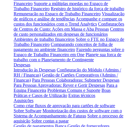
Financeiro
Suporte a múltiplas moedas no Espaço de
Trabalho Financeiro
Registro de histórico da força de trabalho
Remuneração no Espaço de Trabalho Financeiro
Visualização
de gráficos e análise de tendências
Acompanhe e compare os
custos dos funcionários com o Trend Analytics
Configurações
de Centros de Custo: Ações em Massa e Aba Pessoas
Centros
de custo personalizados em despesas de funcionários
Ambientes de trabalho financeiros
Sobre o FTE no Espaço de
Trabalho Financeiro
Comparando conceitos de folha de
pagamento no ambiente financeiro
Fazendo perguntas sobre o
Espaço de Trabalho Financeiro em One
Planeje sua força de
trabalho com o Planejamento de Contingente
Despesas
Introdução às Despesas
Configuração do Módulo (Admins /
RH / Finanças)
Gestão de Cartões Corporativos (Admins /
Finanças)
Para Pessoas Colaboradoras: Submeter Despesas
Para Pessoas Aprovadoras: Rever e Gerir Despesas
Para a
Equipa Financeira
Problemas Comuns e Suporte
Boas
Práticas e Casos de Utilização
Extras técnicos
Aquisições
Como criar fluxos de aprovação para cartões de software
Sobre Software
Monitorização dos custos de software com o
Sistema de Acompanhamento de Faturas
Sobre o processo de
aquisição
Sobre contas a pagar
Gestão de pagamentos
Banca
Gestão de fornecedores