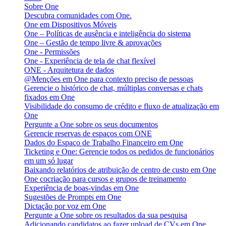
Sobre One
Descubra comunidades com One.
One em Dispositivos Móveis
One – Políticas de ausência e inteligência do sistema
One – Gestão de tempo livre & aprovações
One - Permissões
One - Experiência de tela de chat flexível
ONE - Arquitetura de dados
@Menções em One para contexto preciso de pessoas
Gerencie o histórico de chat, múltiplas conversas e chats
fixados em One
Visibilidade do consumo de crédito e fluxo de atualização em
One
Pergunte a One sobre os seus documentos
Gerencie reservas de espaços com ONE
Dados do Espaço de Trabalho Financeiro em One
Ticketing e One: Gerencie todos os pedidos de funcionários
em um só lugar
Baixando relatórios de atribuição de centro de custo em One
One cocriação para cursos e grupos de treinamento
Experiência de boas-vindas em One
Sugestões de Prompts em One
Dictação por voz em One
Pergunte a One sobre os resultados da sua pesquisa
Adicionando candidatos ao fazer upload de CVs em One