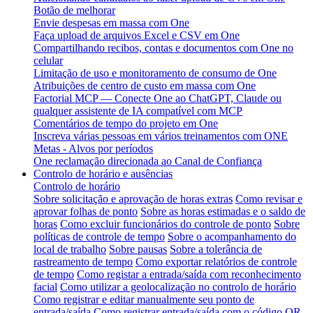
Botão de melhorar
Envie despesas em massa com One
Faça upload de arquivos Excel e CSV em One
Compartilhando recibos, contas e documentos com One no
celular
Limitação de uso e monitoramento de consumo de One
Atribuições de centro de custo em massa com One
Factorial MCP — Conecte One ao ChatGPT, Claude ou
qualquer assistente de IA compatível com MCP
Comentários de tempo do projeto em One
Inscreva várias pessoas em vários treinamentos com ONE
Metas - Alvos por períodos
One reclamação direcionada ao Canal de Confiança
Controlo de horário e ausências
Controlo de horário
Sobre solicitação e aprovação de horas extras
Como revisar e
aprovar folhas de ponto
Sobre as horas estimadas e o saldo de
horas
Como excluir funcionários do controle de ponto
Sobre
políticas de controle de tempo
Sobre o acompanhamento do
local de trabalho
Sobre pausas
Sobre a tolerância de
rastreamento de tempo
Como exportar relatórios de controle
de tempo
Como registar a entrada/saída com reconhecimento
facial
Como utilizar a geolocalização no controlo de horário
Como registrar e editar manualmente seu ponto de
entrada/saída
Como registrar entrada/saída com o código QR