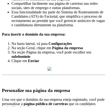
Compartilhar
facilmente
sua
p
á
gina
de
carreiras
nas
redes
sociais
,
sites
de
emprego
e
outras
plataformas
.
Essa
funcionalidade
faz
parte
do
Sistema
de
Rastreamento
de
Candidatos
(
ATS
)
do
Factorial
,
que
simplifica
o
processo
de
recrutamento
ao
permitir
que
voc
ê
gerencie
an
ú
ncios
de
vagas
e
candidaturas
diretamente
na
plataforma
.
Para
inserir
o
dom
í
nio
da
sua
empresa
:
Na
barra
lateral
,
v
á
para
Configura
ç
õ
es
Na
se
ç
ã
o
Geral
,
clique
em
P
á
gina
da
empresa
Na
se
ç
ã
o
P
á
gina
da
empresa
,
voc
ê
pode
escolher
seu
subdom
í
nio
Clique
em
Enviar
Personalize
sua
p
á
gina
da
empresa
Uma
vez
que
o
dom
í
nio
da
sua
empresa
esteja
registrado
,
voc
ê
pode
personalizar
a
p
á
gina
p
ú
blica
de
carreiras
que
os
candidatos