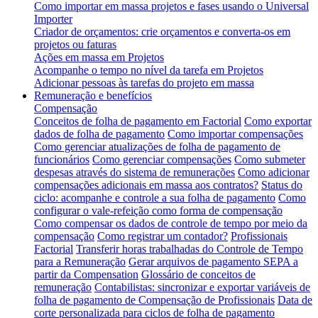
Como importar em massa projetos e fases usando o Universal
Importer
Criador de orçamentos: crie orçamentos e converta-os em
projetos ou faturas
Ações em massa em Projetos
Acompanhe o tempo no nível da tarefa em Projetos
Adicionar pessoas às tarefas do projeto em massa
Remuneração e benefícios
Compensação
Conceitos de folha de pagamento em Factorial
Como exportar
dados de folha de pagamento
Como importar compensações
Como gerenciar atualizações de folha de pagamento de
funcionários
Como gerenciar compensações
Como submeter
despesas através do sistema de remunerações
Como adicionar
compensações adicionais em massa aos contratos?
Status do
ciclo: acompanhe e controle a sua folha de pagamento
Como
configurar o vale-refeição como forma de compensação
Como compensar os dados de controle de tempo por meio da
compensação
Como registrar um contador?
Profissionais
Factorial
Transferir horas trabalhadas do Controle de Tempo
para a Remuneração
Gerar arquivos de pagamento SEPA a
partir da Compensation
Glossário de conceitos de
remuneração
Contabilistas: sincronizar e exportar variáveis de
folha de pagamento de Compensação de Profissionais
Data de
corte personalizada para ciclos de folha de pagamento