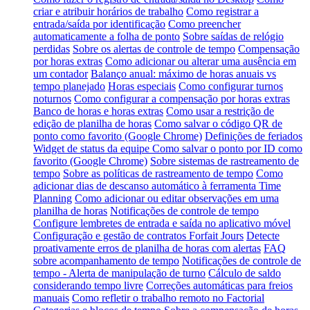
criar e atribuir horários de trabalho
Como registrar a
entrada/saída por identificação
Como preencher
automaticamente a folha de ponto
Sobre saídas de relógio
perdidas
Sobre os alertas de controle de tempo
Compensação
por horas extras
Como adicionar ou alterar uma ausência em
um contador
Balanço anual: máximo de horas anuais vs
tempo planejado
Horas especiais
Como configurar turnos
noturnos
Como configurar a compensação por horas extras
Banco de horas e horas extras
Como usar a restrição de
edição de planilha de horas
Como salvar o código QR de
ponto como favorito (Google Chrome)
Definições de feriados
Widget de status da equipe
Como salvar o ponto por ID como
favorito (Google Chrome)
Sobre sistemas de rastreamento de
tempo
Sobre as políticas de rastreamento de tempo
Como
adicionar dias de descanso automático à ferramenta Time
Planning
Como adicionar ou editar observações em uma
planilha de horas
Notificações de controle de tempo
Configure lembretes de entrada e saída no aplicativo móvel
Configuração e gestão de contratos Forfait Jours
Detecte
proativamente erros de planilha de horas com alertas
FAQ
sobre acompanhamento de tempo
Notificações de controle de
tempo - Alerta de manipulação de turno
Cálculo de saldo
considerando tempo livre
Correções automáticas para freios
manuais
Como refletir o trabalho remoto no Factorial