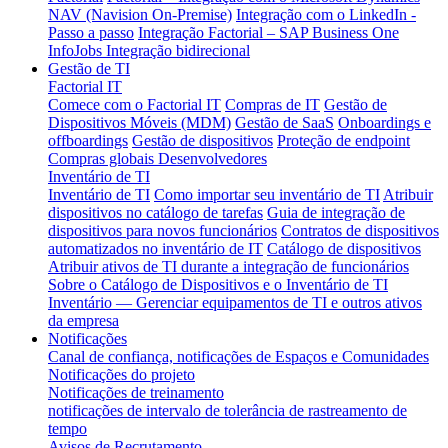
NAV (Navision On-Premise)
Integração com o LinkedIn -
Passo a passo
Integração Factorial – SAP Business One
InfoJobs Integração bidirecional
Gestão de TI
Factorial IT
Comece com o Factorial IT
Compras de IT
Gestão de
Dispositivos Móveis (MDM)
Gestão de SaaS
Onboardings e
offboardings
Gestão de dispositivos
Proteção de endpoint
Compras globais
Desenvolvedores
Inventário de TI
Inventário de TI
Como importar seu inventário de TI
Atribuir
dispositivos no catálogo de tarefas
Guia de integração de
dispositivos para novos funcionários
Contratos de dispositivos
automatizados no inventário de IT
Catálogo de dispositivos
Atribuir ativos de TI durante a integração de funcionários
Sobre o Catálogo de Dispositivos e o Inventário de TI
Inventário — Gerenciar equipamentos de TI e outros ativos
da empresa
Notificações
Canal de confiança, notificações de Espaços e Comunidades
Notificações do projeto
Notificações de treinamento
notificações de intervalo de tolerância de rastreamento de
tempo
Avisos de Recrutamento