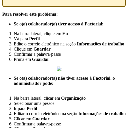
Para
resolver
este
problema
:
Se
o
(
a
)
colaborador
(
a
)
tiver
acesso
à
Factorial
:
Na
barra
lateral
,
clique
em
Eu
V
á
para
Perfil
Edite
o
correio
eletr
ó
nico
na
se
ç
ã
o
Informa
ç
õ
es
de
trabalho
Clique
em
Guardar
Confirmar
a
palavra
-
passe
Prima
em
Guardar
Se
o
(
a
)
colaborador
(
a
)
n
ã
o
tiver
acesso
à
Factorial
,
o
administrador
pode
:
Na
barra
lateral
,
clicar
em
Organiza
ç
ã
o
Selecionar
uma
pessoa
Ir
para
Perfil
Editar
o
correio
eletr
ó
nico
na
se
ç
ã
o
Informa
ç
õ
es
de
trabalho
Clicar
em
Guardar
Confirmar
a
palavra
-
passe