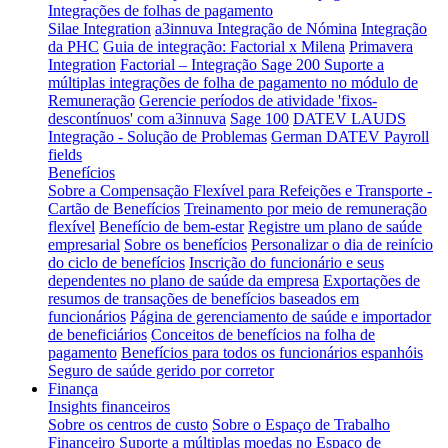
Integrações de folhas de pagamento
Silae Integration
a3innuva Integração de Nómina
Integração
da PHC
Guia de integração: Factorial x Milena
Primavera
Integration
Factorial – Integração Sage 200
Suporte a
múltiplas integrações de folha de pagamento no módulo de
Remuneração
Gerencie períodos de atividade 'fixos-
descontínuos' com a3innuva
Sage 100
DATEV LAUDS
Integração - Solução de Problemas
German DATEV Payroll
fields
Benefícios
Sobre a Compensação Flexível para Refeições e Transporte -
Cartão de Benefícios
Treinamento por meio de remuneração
flexível
Benefício de bem-estar
Registre um plano de saúde
empresarial
Sobre os benefícios
Personalizar o dia de reinício
do ciclo de benefícios
Inscrição do funcionário e seus
dependentes no plano de saúde da empresa
Exportações de
resumos de transações de benefícios baseados em
funcionários
Página de gerenciamento de saúde e importador
de beneficiários
Conceitos de benefícios na folha de
pagamento
Benefícios para todos os funcionários espanhóis
Seguro de saúde gerido por corretor
Finança
Insights financeiros
Sobre os centros de custo
Sobre o Espaço de Trabalho
Financeiro
Suporte a múltiplas moedas no Espaço de