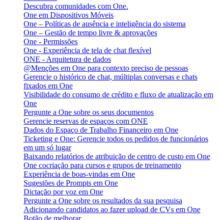
Descubra comunidades com One.
One em Dispositivos Móveis
One – Políticas de ausência e inteligência do sistema
One – Gestão de tempo livre & aprovações
One - Permissões
One - Experiência de tela de chat flexível
ONE - Arquitetura de dados
@Menções em One para contexto preciso de pessoas
Gerencie o histórico de chat, múltiplas conversas e chats
fixados em One
Visibilidade do consumo de crédito e fluxo de atualização em
One
Pergunte a One sobre os seus documentos
Gerencie reservas de espaços com ONE
Dados do Espaço de Trabalho Financeiro em One
Ticketing e One: Gerencie todos os pedidos de funcionários
em um só lugar
Baixando relatórios de atribuição de centro de custo em One
One cocriação para cursos e grupos de treinamento
Experiência de boas-vindas em One
Sugestões de Prompts em One
Dictação por voz em One
Pergunte a One sobre os resultados da sua pesquisa
Adicionando candidatos ao fazer upload de CVs em One
Botão de melhorar