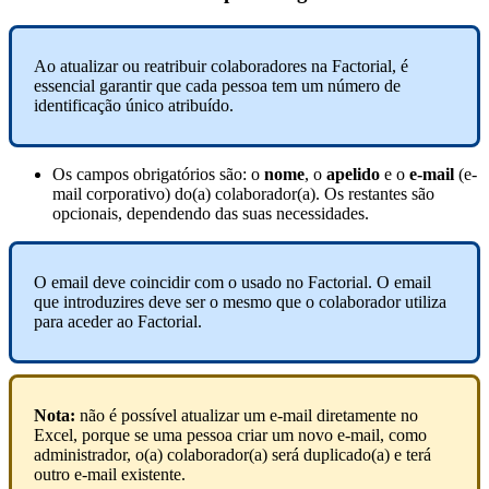
Ao
atualizar
ou
reatribuir
colaboradores
na
Factorial
,
é
essencial
garantir
que
cada
pessoa
tem
um
n
ú
mero
de
identifica
ç
ã
o
ú
nico
atribu
í
do
.
Os
campos
obrigat
ó
rios
s
ã
o
:
o
nome
,
o
apelido
e
o
e
-
mail
(
e
-
mail
corporativo
)
do
(
a
)
colaborador
(
a
)
.
Os
restantes
s
ã
o
opcionais
,
dependendo
das
suas
necessidades
.
O
email
deve
coincidir
com
o
usado
no
Factorial
.
O
email
que
introduzires
deve
ser
o
mesmo
que
o
colaborador
utiliza
para
aceder
ao
Factorial
.
Nota
:
n
ã
o
é
poss
í
vel
atualizar
um
e
-
mail
diretamente
no
Excel
,
porque
se
uma
pessoa
criar
um
novo
e
-
mail
,
como
administrador
,
o
(
a
)
colaborador
(
a
)
ser
á
duplicado
(
a
)
e
ter
á
outro
e
-
mail
existente
.