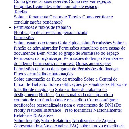
Como gerenciar suas reservas
Como reservar espaços
Perguntas frequentes sobre controle de espaço
Tarefas
Sobre a ferramenta Gestor de Tarefas
Como verificar e
concluir tarefas pendentes?
Permissões e fluxos de trabalho
Notificação de aniversário personalizada
Permissões
Sobre usuários externos
Guia rápida sobre Permissões
Sobre a
função de administrador
Permissões granulares para pastas de
documentos
Bem-vindo ao grupo de Permissão do espaço
Permissões da organização
Permissões do tempo
Permissões
do talento
Permissões da empresa
Outras autorizações
Permissões de folha de pagamento
Permissões de finanças
Fluxos de trabalho e automações
Sobre automação de fluxo de trabalho
Sobre a Central de
Fluxo de Trabalho
Sobre notificações personalizadas
Fluxo de
trabalho de integração
Sobre o fluxo de trabalho de
desligamento
Notificação personalizada para quando o
contrato de um funcionário é rescindido
Como configurar
notificações personalizadas para o vencimento do DNI (Do
Notify National Insurance - Não Identificar Nacionalmente)
Relatórios & Análises
Sobre Insights
Sobre Relatórios
Atualizações de Agosto:
Apresentando a Nova Análise
FAQ sobre a nova experiência