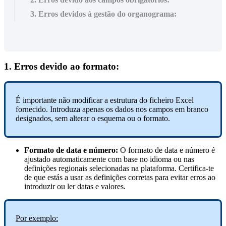
3. Erros devidos à gestão do organograma:
1
.
Erros
devido
ao
formato
:
É
importante
n
ã
o
modificar
a
estrutura
do
ficheiro
Excel
fornecido
.
Introduza
apenas
os
dados
nos
campos
em
branco
designados
,
sem
alterar
o
esquema
ou
o
formato
.
Formato
de
data
e
n
ú
mero
:
O
formato
de
data
e
n
ú
mero
é
ajustado
automaticamente
com
base
no
idioma
ou
nas
defini
ç
õ
es
regionais
selecionadas
na
plataforma
.
Certifica
-
te
de
que
est
á
s
a
usar
as
defini
ç
õ
es
corretas
para
evitar
erros
ao
introduzir
ou
ler
datas
e
valores
.
Por
exemplo
: