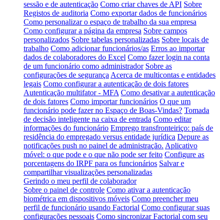
sessão e de autenticação
Como criar chaves de API
Sobre
Registos de auditoria
Como exportar dados de funcionários
Como personalizar o espaço de trabalho da sua empresa
Como configurar a página da empresa
Sobre campos
personalizados
Sobre tabelas personalizadas
Sobre locais de
trabalho
Como adicionar funcionários/as
Erros ao importar
dados de colaboradores do Excel
Como fazer login na conta
de um funcionário como administrador
Sobre as
configurações de segurança
Acerca de multicontas e entidades
legais
Como configurar a autenticação de dois fatores
Autenticação multifator - MFA
Como desativar a autenticação
de dois fatores
Como importar funcionários
O que um
funcionário pode fazer no Espaço de Boas-Vindas?
Tomada
de decisão inteligente na caixa de entrada
Como editar
informações do funcionário
Emprego transfronteiriço: país de
residência do empregado versus entidade jurídica
Depure as
notificações push no painel de administração.
Aplicativo
móvel: o que pode e o que não pode ser feito
Configure as
porcentagens do IRPF para os funcionários
Salvar e
compartilhar visualizações personalizadas
Gerindo o meu perfil de colaborador
Sobre o painel de controle
Como ativar a autenticação
biométrica em dispositivos móveis
Como preencher meu
perfil de funcionário usando Factorial
Como configurar suas
configurações pessoais
Como sincronizar Factorial com seu