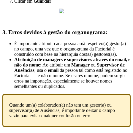
Clicar
em
Guardar
3
.
Erros
devidos
à
gest
ã
o
do
organograma
:
É
importante
atribuir
cada
pessoa
ao
/
à
respetivo
(
a
)
gestor
(
a
)
no
campo
,
uma
vez
que
o
organograma
da
Factorial
é
constru
í
do
com
base
na
hierarquia
dos
(
as
)
gestores
(
as
)
.
Atribui
ç
ã
o
de
managers
e
supervisores
atrav
é
s
do
email
,
e
n
ã
o
do
nome
:
Ao
atribuir
um
Manager
ou
Supervisor
de
Aus
ê
ncias
,
usa
o
email
da
pessoa
tal
como
est
á
registado
no
Factorial
—
e
n
ã
o
o
nome
.
Se
usares
o
nome
,
podem
surgir
erros
na
importa
ç
ã
o
,
especialmente
se
houver
nomes
semelhantes
ou
duplicados
.
Quando
um
(
a
)
colaborador
(
a
)
n
ã
o
tem
um
gestor
(
a
)
ou
supervisor
(
a
)
de
Aus
ê
ncias
,
é
importante
deixar
o
campo
vazio
para
evitar
qualquer
confus
ã
o
ou
erro
.