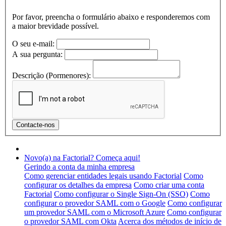
Por favor, preencha o formulário abaixo e responderemos com
a maior brevidade possível.
O seu e-mail:
A sua pergunta:
Descrição (Pormenores):
Novo(a) na Factorial? Começa aqui!
Gerindo a conta da minha empresa
Como gerenciar entidades legais usando Factorial
Como
configurar os detalhes da empresa
Como criar uma conta
Factorial
Como configurar o Single Sign-On (SSO)
Como
configurar o provedor SAML com o Google
Como configurar
um provedor SAML com o Microsoft Azure
Como configurar
o provedor SAML com Okta
Acerca dos métodos de início de