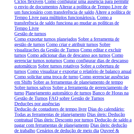
Ciclos flexíveis
Como configurar uma ausência para permitir
o envio de documentos
Alterar a política de Tempo Livre de
um funcionário com transferência de saldo
Altere a política de
Tempo Livre para múltiplos funcionários/a.
Como a
transferência de saldo funciona ao mudar as políticas de
Tempo Livre
Gestão de turnos
Como exportar turnos planejados
Sobre a ferramenta de
gestão de turnos
Como criar e atribuir turnos
Sobre
visualizações da Gestão de Turnos
Como editar e excluir
turnos
Como adicionar dias de descanso aos turnos
Como
gerenciar turnos noturnos
Como configurar dias de descanso
automáticos
Sobre turnos rotativos
Sobre a cobertura de
turnos
Como visualizar e exportar o relatório de balanço anual
Como solicitar uma troca de turno
Como gerenciar ausências
em Shifts
Sobre as ferramentas de planejamento de tempo
Sobre turnos salvos
Sobre a ferramenta de gerenciamento de
turno
Planejamento automático de turnos
Banco de Horas na
Gestão de Turnos
FAQ sobre Gestão de Turnos
Deduções por ausências
Dedução de contadores de tempo livre
Dias do calendário:
Todas as ferramentas de planejamento
Dias úteis: Dedução
contratual
Dias úteis: Desconto por turnos
Dedução de saldo a
pagar com ferramentas de planejamento
Dias úteis: dedução
de trabalho
Cenários de dedução de meio dia
Ouvreé &