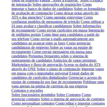
vagas de emprego
Página "Sobre a empresa"
Sobre o espaço
de integração
Sobre aprovações de requisições
Como
importar o banco de dados de candidatos
Sobre os formulários
de avaliação de contratação
Como deixar notas através do
ATS e das menções?
Como agendar entrevistas
Como
configurar modelos de mensagens de rejeição
Como utilizar a
IA para avaliar e classificar candidaturas
Sobre informações
de recrutamento
Como enviar currículos em massa
Integração
de múltiplos portais
Como ligar para candidatos a partir do
seu telefone
Como enviar e-mails automaticamente aos
candidatos ao avançar entre as fases
Como gerenciar
candidaturas de emprego
Sobre as vagas na equipe de
recrutamento
Como enviar mensagens em massa para
candidatos
Perguntas frequentes sobre o sistema de
rastreamento de candidatos
Anúncios de vagas premium:
Marketplace e fluxo de aprovação
Acesse os dados do ATS
através do ONE
Sobre o plano de contratação
Importar vagas
em massa com o importador universal
Extrair dados de
candidatos de currículos digitalizados
Gerenciar o acesso da
equipe de contratação por fase de recrutamento
Publique uma
vaga apenas na página de carreiras da sua empresa
Contratos e rescisões
Sobre funcionários demitidos
Sobre Contratos
Como
gerenciar contratos
Sobre o sistema de aprovação de contratos
Como personalizar contratos
Como editar e importar contratos