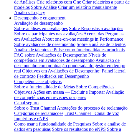
de Análises
Crie relatórios com One
Criar relatórios a partir de
modelos
Sobre Análise
Criar um relatório manualmente
Análises Legacy
Desempenho e engagement
Avaliação de desempenho
Sobre análises em avaliações
Sobre Respostas a avaliações
Sobre os participantes nas avaliações
Acerca das Perguntas
em Avaliações
About one-on-one meetings in Performance
Sobre avaliações de desempenho
Sobre a análise de talentos
Análise de talentos e Pulse como funcionalidades principais
FAQ sobre Avaliações de Desempenho
Níveis de
competência em avaliações de desempenho
Avaliação de
desempenho com pontuação ponderada do gestor em tempo
real
Objetivos em Avaliações de Desempenho: Painel lateral
de contexto
Feedbacks em Desempenho
Competências e objetivos
Sobre a funcionalidade de Metas
Sobre Competências
Objetivos Ações em massa — Excluir e Importar
Avaliação
de competências em revisões por pares
Canal seguro
Sobre o Trust Channel
Anotações do processo de reclamação
Categorias de reclamações
Trust Channel - Canal de voz
Inquéritos e eNPS
Como usar a funcionalidade de Pesquisas
Sobre a análise de
dados em pesquisas
Sobre os resultados no eNPS
Sobre a