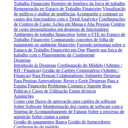
Trabalho Financeiro
Registro de histórico da força de trabalho
Remuneração no Espaço de Trabalho Financeiro
Visualização
de gráficos e análise de tendências
Acompanhe e compare os
custos dos funcionários com o Trend Analytics
Configurações
de Centros de Custo: Ações em Massa e Aba Pessoas
Centros
de custo personalizados em despesas de funcionários
Ambientes de trabalho financeiros
Sobre o FTE no Espaço de
Trabalho Financeiro
Comparando conceitos de folha de
pagamento no ambiente financeiro
Fazendo perguntas sobre o
Espaço de Trabalho Financeiro em One
Planeje sua força de
trabalho com o Planejamento de Contingente
Despesas
Introdução às Despesas
Configuração do Módulo (Admins /
RH / Finanças)
Gestão de Cartões Corporativos (Admins /
Finanças)
Para Pessoas Colaboradoras: Submeter Despesas
Para Pessoas Aprovadoras: Rever e Gerir Despesas
Para a
Equipa Financeira
Problemas Comuns e Suporte
Boas
Práticas e Casos de Utilização
Extras técnicos
Aquisições
Como criar fluxos de aprovação para cartões de software
Sobre Software
Monitorização dos custos de software com o
Sistema de Acompanhamento de Faturas
Sobre o processo de
aquisição
Sobre contas a pagar
Gestão de pagamentos
Banca
Gestão de fornecedores
Configuração do módulo