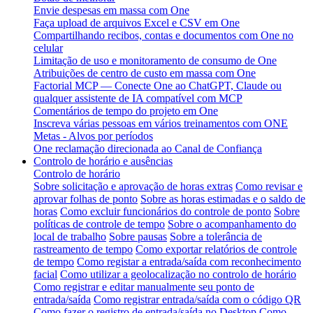
Envie despesas em massa com One
Faça upload de arquivos Excel e CSV em One
Compartilhando recibos, contas e documentos com One no
celular
Limitação de uso e monitoramento de consumo de One
Atribuições de centro de custo em massa com One
Factorial MCP — Conecte One ao ChatGPT, Claude ou
qualquer assistente de IA compatível com MCP
Comentários de tempo do projeto em One
Inscreva várias pessoas em vários treinamentos com ONE
Metas - Alvos por períodos
One reclamação direcionada ao Canal de Confiança
Controlo de horário e ausências
Controlo de horário
Sobre solicitação e aprovação de horas extras
Como revisar e
aprovar folhas de ponto
Sobre as horas estimadas e o saldo de
horas
Como excluir funcionários do controle de ponto
Sobre
políticas de controle de tempo
Sobre o acompanhamento do
local de trabalho
Sobre pausas
Sobre a tolerância de
rastreamento de tempo
Como exportar relatórios de controle
de tempo
Como registar a entrada/saída com reconhecimento
facial
Como utilizar a geolocalização no controlo de horário
Como registrar e editar manualmente seu ponto de
entrada/saída
Como registrar entrada/saída com o código QR
Como fazer o registro de entrada/saída no Desktop
Como