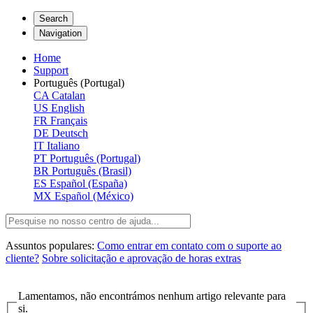
Search
Navigation
Home
Support
Português (Portugal)
CA
Catalan
US
English
FR
Français
DE
Deutsch
IT
Italiano
PT
Português (Portugal)
BR
Português (Brasil)
ES
Español (España)
MX
Español (México)
Assuntos populares:
Como entrar em contato com o suporte ao
cliente?
Sobre solicitação e aprovação de horas extras
Lamentamos, não encontrámos nenhum artigo relevante para
si.