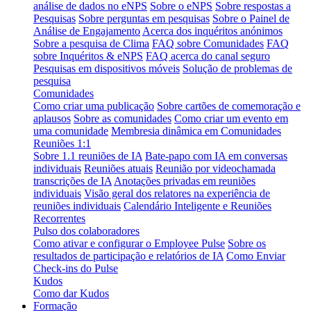
análise de dados no eNPS
Sobre o eNPS
Sobre respostas a
Pesquisas
Sobre perguntas em pesquisas
Sobre o Painel de
Análise de Engajamento
Acerca dos inquéritos anónimos
Sobre a pesquisa de Clima
FAQ sobre Comunidades
FAQ
sobre Inquéritos & eNPS
FAQ acerca do canal seguro
Pesquisas em dispositivos móveis
Solução de problemas de
pesquisa
Comunidades
Como criar uma publicação
Sobre cartões de comemoração e
aplausos
Sobre as comunidades
Como criar um evento em
uma comunidade
Membresia dinâmica em Comunidades
Reuniões 1:1
Sobre 1.1 reuniões de IA
Bate-papo com IA em conversas
individuais
Reuniões atuais
Reunião por videochamada
transcrições de IA
Anotações privadas em reuniões
individuais
Visão geral dos relatores na experiência de
reuniões individuais
Calendário Inteligente e Reuniões
Recorrentes
Pulso dos colaboradores
Como ativar e configurar o Employee Pulse
Sobre os
resultados de participação e relatórios de IA
Como Enviar
Check-ins do Pulse
Kudos
Como dar Kudos
Formação