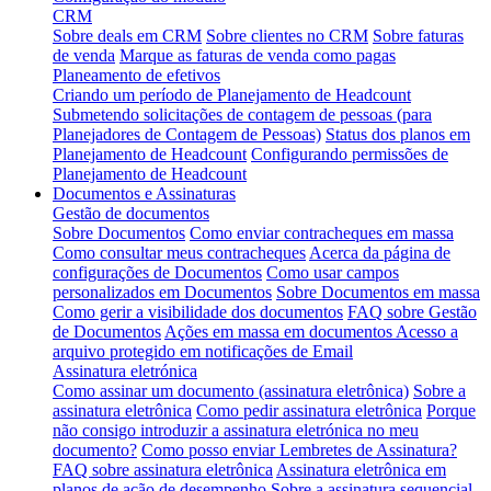
CRM
Sobre deals em CRM
Sobre clientes no CRM
Sobre faturas
de venda
Marque as faturas de venda como pagas
Planeamento de efetivos
Criando um período de Planejamento de Headcount
Submetendo solicitações de contagem de pessoas (para
Planejadores de Contagem de Pessoas)
Status dos planos em
Planejamento de Headcount
Configurando permissões de
Planejamento de Headcount
Documentos e Assinaturas
Gestão de documentos
Sobre Documentos
Como enviar contracheques em massa
Como consultar meus contracheques
Acerca da página de
configurações de Documentos
Como usar campos
personalizados em Documentos
Sobre Documentos em massa
Como gerir a visibilidade dos documentos
FAQ sobre Gestão
de Documentos
Ações em massa em documentos
Acesso a
arquivo protegido em notificações de Email
Assinatura eletrónica
Como assinar um documento (assinatura eletrônica)
Sobre a
assinatura eletrônica
Como pedir assinatura eletrônica
Porque
não consigo introduzir a assinatura eletrónica no meu
documento?
Como posso enviar Lembretes de Assinatura?
FAQ sobre assinatura eletrônica
Assinatura eletrônica em
planos de ação de desempenho
Sobre a assinatura sequencial