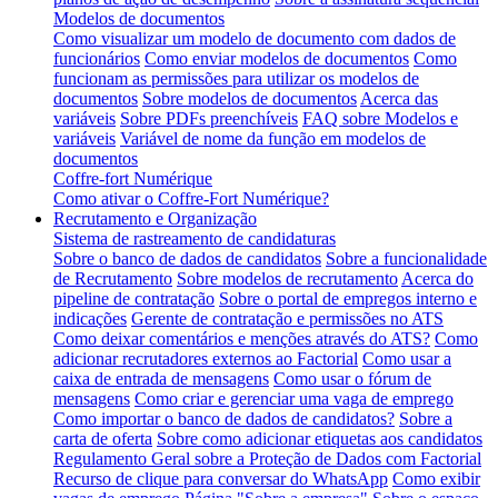
Modelos de documentos
Como visualizar um modelo de documento com dados de
funcionários
Como enviar modelos de documentos
Como
funcionam as permissões para utilizar os modelos de
documentos
Sobre modelos de documentos
Acerca das
variáveis
Sobre PDFs preenchíveis
FAQ sobre Modelos e
variáveis
Variável de nome da função em modelos de
documentos
Coffre-fort Numérique
Como ativar o Coffre-Fort Numérique?
Recrutamento e Organização
Sistema de rastreamento de candidaturas
Sobre o banco de dados de candidatos
Sobre a funcionalidade
de Recrutamento
Sobre modelos de recrutamento
Acerca do
pipeline de contratação
Sobre o portal de empregos interno e
indicações
Gerente de contratação e permissões no ATS
Como deixar comentários e menções através do ATS?
Como
adicionar recrutadores externos ao Factorial
Como usar a
caixa de entrada de mensagens
Como usar o fórum de
mensagens
Como criar e gerenciar uma vaga de emprego
Como importar o banco de dados de candidatos?
Sobre a
carta de oferta
Sobre como adicionar etiquetas aos candidatos
Regulamento Geral sobre a Proteção de Dados com Factorial
Recurso de clique para conversar do WhatsApp
Como exibir