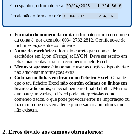
Em
espanhol
,
o
formato
ser
á
:
30
/
04
/
2025
–
1
.
234
,
56
€
Em
alem
ã
o
,
o
formato
ser
á
:
30
.
04
.
2025
–
1
.
234
,
56
€
Formato
do
n
ú
mero
da
conta
:
o
formato
correto
do
n
ú
mero
da
conta
é
,
por
exemplo
:
0034
2732
2812
.
Certifique
-
se
de
incluir
espa
ç
os
entre
os
n
ú
meros
.
Nome
do
escrit
ó
rio
:
o
formato
correto
para
nomes
de
escrit
ó
rios
em
Lyon
(
Fran
ç
a
)
é
:
LYON
.
Deve
ser
escrito
em
letras
mai
ú
sculas
para
ser
reconhecido
pelo
Excel
.
Menus
suspensos
:
é
importante
usar
as
op
ç
õ
es
dispon
í
veis
e
n
ã
o
adicionar
informa
ç
õ
es
extra
.
Colunas
ou
linhas
em
branco
no
ficheiro
Excel
:
Garante
que
o
teu
ficheiro
Excel
n
ã
o
cont
é
m
colunas
ou
linhas
em
branco
adicionais
,
especialmente
no
final
da
folha
.
Mesmo
que
pare
ç
am
vazias
,
o
Excel
pode
interpret
á
-
las
como
contendo
dados
,
o
que
pode
provocar
erros
na
importa
ç
ã
o
ou
fazer
com
que
o
sistema
tente
processar
colaboradores
que
n
ã
o
existem
.
2
.
Erros
devido
aos
campos
obrigat
ó
rios
: