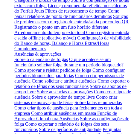
Categorias e blocos de tempo
Sobre a compensação de horas
extras com folga.
Licença remunerada refletida nos cálculos
do Forfait Jours
Filtros de rastreamento de tempo
Como
baixar relatórios de ponto de funcionários demitidos
Solução
de problemas com o registro de entrada/saída por código QR
Registrando o ponto em um fuso horário diferente
Arredondamento do tempo extra total
Como registrar entrada
e saída offline (aplicativo móvel)
Configuração de visibilidade
do Banco de horas, Balanço e Horas Extras/Horas
Complementares
Ausências & aprovações
Sobre o calendário de folgas
O que acontece se um
funcionário solicitar folga durante um período bloqueado?
Como aprovar e rejeitar pedidos de folga
Como configurar
períodos bloqueados para férias
Como criar permissoes de
ausência
Como solicitar e atribuir ausências
Como exportar o
relatório de férias dos seus funcionários
Sobre os abonos de
tempo livre
Sobre ausências e aprovações
Como criar tipos de
ausência
Sobre o aprovador de tempo livre
Como criar
sistemas de aprovação de férias
Sobre faltas remuneradas
Como criar tipos de ausência para fechamentos em toda a
empresa
Como atribuir ausências em massa
Função de
Aprovador Global para Ausências
Sobre as configurações de
folga
Como exportar o relatório de folgas dos seus
funcionários
Sobre os períodos de antiguidade
Perguntas