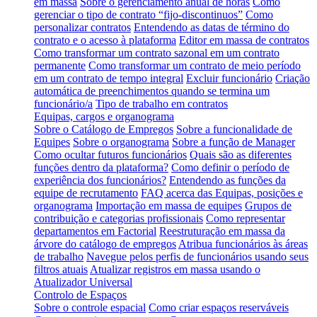
em massa
Sobre o gerenciamento anual de horas
Como
gerenciar o tipo de contrato “fijo-discontinuos”
Como
personalizar contratos
Entendendo as datas de término do
contrato e o acesso à plataforma
Editor em massa de contratos
Como transformar um contrato sazonal em um contrato
permanente
Como transformar um contrato de meio período
em um contrato de tempo integral
Excluir funcionário
Criação
automática de preenchimentos quando se termina um
funcionário/a
Tipo de trabalho em contratos
Equipas, cargos e organograma
Sobre o Catálogo de Empregos
Sobre a funcionalidade de
Equipes
Sobre o organograma
Sobre a função de Manager
Como ocultar futuros funcionários
Quais são as diferentes
funções dentro da plataforma?
Como definir o período de
experiência dos funcionários?
Entendendo as funções da
equipe de recrutamento
FAQ acerca das Equipas, posições e
organograma
Importação em massa de equipes
Grupos de
contribuição e categorias profissionais
Como representar
departamentos em Factorial
Reestruturação em massa da
árvore do catálogo de empregos
Atribua funcionários às áreas
de trabalho
Navegue pelos perfis de funcionários usando seus
filtros atuais
Atualizar registros em massa usando o
Atualizador Universal
Controlo de Espaços
Sobre o controle espacial
Como criar espaços reserváveis