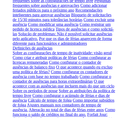
frequentes sobre as configurações de tempo livre
Perguntas
frequentes sobre ausências e aprovações
Como adicionar
feriados públicos para o próximo ano
Recomendações
inteligentes para aprovar ausências
Bloqueio de solicitações
de 15/30 minutos para tolerâncias horárias
Como excluir uma
ausência
Como modificar uma ausência
Como registrar um
pedido de licença médica
Tipos de ausências e como solicitá-
las
Solução de problemas: Não é possível solicitar ausências
pelo aplicativo.
Por que os dias de férias aparecem de forma
diferente para funcionários e administradores
Definições de ausências
Sobre as configurações de tempo de inatividade: visão geral
Como criar e atribuir políticas de férias
Como configurar as
licenças remuneradas
Como configurar o contador de
ausências de balanço fixo
O que acontece quando eu excluo
uma política de férias?
Como configurar os contadores de
ausência com base no tempo trabalhado
Como configurar o
contador de ausências para horas extraordinárias
O que
acontece com as ausências que incluem mais do que um ciclo
Sobre os períodos de posse
Sobre as atribuições da política de
tempo livre
Como configurar o acúmulo de férias e dias de
ausência
Cálculo de tempo de folga
Como importar subsídios
de folga
Ajustes manuais nos contadores de tempo de
ausência.
Alteração no total de dias de férias entre anos
Como
funciona o saldo de créditos no final do ano.
Forfait Jour: