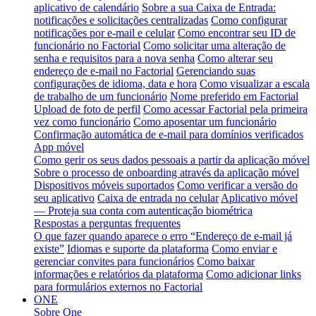
aplicativo de calendário
Sobre a sua Caixa de Entrada:
notificações e solicitações centralizadas
Como configurar
notificações por e-mail e celular
Como encontrar seu ID de
funcionário no Factorial
Como solicitar uma alteração de
senha e requisitos para a nova senha
Como alterar seu
endereço de e-mail no Factorial
Gerenciando suas
configurações de idioma, data e hora
Como visualizar a escala
de trabalho de um funcionário
Nome preferido em Factorial
Upload de foto de perfil
Como acessar Factorial pela primeira
vez como funcionário
Como aposentar um funcionário
Confirmação automática de e-mail para domínios verificados
App móvel
Como gerir os seus dados pessoais a partir da aplicação móvel
Sobre o processo de onboarding através da aplicação móvel
Dispositivos móveis suportados
Como verificar a versão do
seu aplicativo
Caixa de entrada no celular
Aplicativo móvel
— Proteja sua conta com autenticação biométrica
Respostas a perguntas frequentes
O que fazer quando aparece o erro “Endereço de e-mail já
existe”
Idiomas e suporte da plataforma
Como enviar e
gerenciar convites para funcionários
Como baixar
informações e relatórios da plataforma
Como adicionar links
para formulários externos no Factorial
ONE
Sobre One