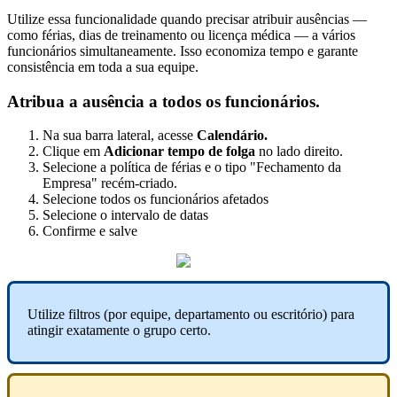
Utilize
essa
funcionalidade
quando
precisar
atribuir
aus
ê
ncias
—
como
f
é
rias
,
dias
de
treinamento
ou
licen
ç
a
m
é
dica
—
a
v
á
rios
funcion
á
rios
simultaneamente
.
Isso
economiza
tempo
e
garante
consist
ê
ncia
em
toda
a
sua
equipe
.
Atribua
a
aus
ê
ncia
a
todos
os
funcion
á
rios
.
Na
sua
barra
lateral
,
acesse
Calend
á
rio
.
Clique
em
Adicionar
tempo
de
folga
no
lado
direito
.
Selecione
a
pol
í
tica
de
f
é
rias
e
o
tipo
"
Fechamento
da
Empresa
"
rec
é
m
-
criado
.
Selecione
todos
os
funcion
á
rios
afetados
Selecione
o
intervalo
de
datas
Confirme
e
salve
Utilize
filtros
(
por
equipe
,
departamento
ou
escrit
ó
rio
)
para
atingir
exatamente
o
grupo
certo
.