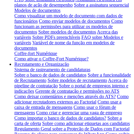
planos de ação de desempenho
Sobre a assinatura sequencial
Modelos de documentos
Como visualizar um modelo de documento com dados de
funcionários
Como enviar modelos de documentos
Como
funcionam as permissões para utilizar os modelos de
documentos
Sobre modelos de documentos
Acerca das
variáveis
Sobre PDFs preenchíveis
FAQ sobre Modelos e
variáveis
Variável de nome da função em modelos de
documentos
Coffre-fort Numérique
Como ativar o Coffre-Fort Numérique?
Recrutamento e Organização
Sistema de rastreamento de candidaturas
Sobre o banco de dados de candidatos
Sobre a funcionalidade
de Recrutamento
Sobre modelos de recrutamento
Acerca do
pipeline de contratação
Sobre o portal de empregos interno e
indicações
Gerente de contratação e permissões no ATS
Como deixar comentários e menções através do ATS?
Como
adicionar recrutadores externos ao Factorial
Como usar a
caixa de entrada de mensagens
Como usar o fórum de
mensagens
Como criar e gerenciar uma vaga de emprego
Como importar o banco de dados de candidatos?
Sobre a
carta de oferta
Sobre como adicionar etiquetas aos candidatos
Regulamento Geral sobre a Proteção de Dados com Factorial