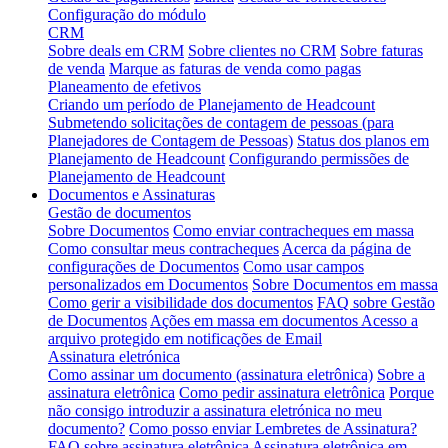
Configuração do módulo
CRM
Sobre deals em CRM
Sobre clientes no CRM
Sobre faturas
de venda
Marque as faturas de venda como pagas
Planeamento de efetivos
Criando um período de Planejamento de Headcount
Submetendo solicitações de contagem de pessoas (para
Planejadores de Contagem de Pessoas)
Status dos planos em
Planejamento de Headcount
Configurando permissões de
Planejamento de Headcount
Documentos e Assinaturas
Gestão de documentos
Sobre Documentos
Como enviar contracheques em massa
Como consultar meus contracheques
Acerca da página de
configurações de Documentos
Como usar campos
personalizados em Documentos
Sobre Documentos em massa
Como gerir a visibilidade dos documentos
FAQ sobre Gestão
de Documentos
Ações em massa em documentos
Acesso a
arquivo protegido em notificações de Email
Assinatura eletrónica
Como assinar um documento (assinatura eletrônica)
Sobre a
assinatura eletrônica
Como pedir assinatura eletrônica
Porque
não consigo introduzir a assinatura eletrónica no meu
documento?
Como posso enviar Lembretes de Assinatura?
FAQ sobre assinatura eletrônica
Assinatura eletrônica em