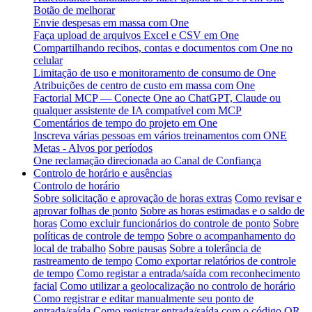
Botão de melhorar
Envie despesas em massa com One
Faça upload de arquivos Excel e CSV em One
Compartilhando recibos, contas e documentos com One no
celular
Limitação de uso e monitoramento de consumo de One
Atribuições de centro de custo em massa com One
Factorial MCP — Conecte One ao ChatGPT, Claude ou
qualquer assistente de IA compatível com MCP
Comentários de tempo do projeto em One
Inscreva várias pessoas em vários treinamentos com ONE
Metas - Alvos por períodos
One reclamação direcionada ao Canal de Confiança
Controlo de horário e ausências
Controlo de horário
Sobre solicitação e aprovação de horas extras
Como revisar e
aprovar folhas de ponto
Sobre as horas estimadas e o saldo de
horas
Como excluir funcionários do controle de ponto
Sobre
políticas de controle de tempo
Sobre o acompanhamento do
local de trabalho
Sobre pausas
Sobre a tolerância de
rastreamento de tempo
Como exportar relatórios de controle
de tempo
Como registar a entrada/saída com reconhecimento
facial
Como utilizar a geolocalização no controlo de horário
Como registrar e editar manualmente seu ponto de
entrada/saída
Como registrar entrada/saída com o código QR