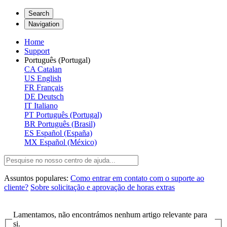
Search
Navigation
Home
Support
Português (Portugal)
CA
Catalan
US
English
FR
Français
DE
Deutsch
IT
Italiano
PT
Português (Portugal)
BR
Português (Brasil)
ES
Español (España)
MX
Español (México)
Assuntos populares:
Como entrar em contato com o suporte ao
cliente?
Sobre solicitação e aprovação de horas extras
Lamentamos, não encontrámos nenhum artigo relevante para
si.