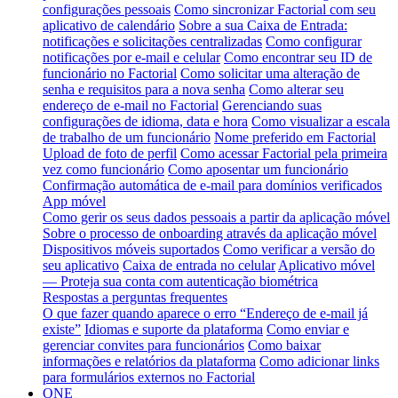
configurações pessoais
Como sincronizar Factorial com seu
aplicativo de calendário
Sobre a sua Caixa de Entrada:
notificações e solicitações centralizadas
Como configurar
notificações por e-mail e celular
Como encontrar seu ID de
funcionário no Factorial
Como solicitar uma alteração de
senha e requisitos para a nova senha
Como alterar seu
endereço de e-mail no Factorial
Gerenciando suas
configurações de idioma, data e hora
Como visualizar a escala
de trabalho de um funcionário
Nome preferido em Factorial
Upload de foto de perfil
Como acessar Factorial pela primeira
vez como funcionário
Como aposentar um funcionário
Confirmação automática de e-mail para domínios verificados
App móvel
Como gerir os seus dados pessoais a partir da aplicação móvel
Sobre o processo de onboarding através da aplicação móvel
Dispositivos móveis suportados
Como verificar a versão do
seu aplicativo
Caixa de entrada no celular
Aplicativo móvel
— Proteja sua conta com autenticação biométrica
Respostas a perguntas frequentes
O que fazer quando aparece o erro “Endereço de e-mail já
existe”
Idiomas e suporte da plataforma
Como enviar e
gerenciar convites para funcionários
Como baixar
informações e relatórios da plataforma
Como adicionar links
para formulários externos no Factorial
ONE