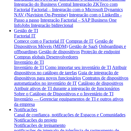
Integração do Business Central
Integração ZKTeco com
Factorial
Factorial – Integração com o Microsoft Dynamics
NAV (Navision On-Premise)
Integração com o LinkedIn -
Passo a passo
Integração Factorial – SAP Business One
InfoJobs Integração bidirecional
Gestão de TI
Factorial IT
Comece com o Factorial IT
Compras de IT
Gestão de
Dispositivos Móveis (MDM)
Gestão de SaaS
Onboardings e
offboardings
Gestão de dispositivos
Proteção de endpoint
Compras globais
Desenvolvedores
Inventário de TI
Inventário de TI
Como importar seu inventário de TI
Atribuir
dispositivos no catálogo de tarefas
Guia de integração de
dispositivos para novos funcionários
Contratos de dispositivos
automatizados no inventário de IT
Catálogo de dispositivos
Atribuir ativos de TI durante a integração de funcionários
Sobre o Catálogo de Dispositivos e o Inventário de TI
Inventário — Gerenciar equipamentos de TI e outros ativos
da empresa
Notificações
Canal de confiança, notificações de Espaços e Comunidades
Notificações do projeto
Notificações de treinamento
notificações de intervalo de tolerância de rastreamento de