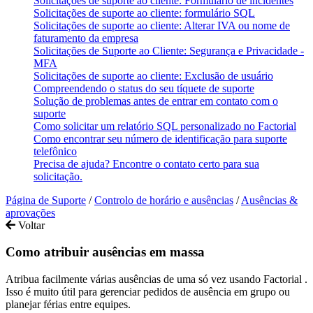
Solicitações de suporte ao cliente: Formulário de incidentes
Solicitações de suporte ao cliente: formulário SQL
Solicitações de suporte ao cliente: Alterar IVA ou nome de
faturamento da empresa
Solicitações de Suporte ao Cliente: Segurança e Privacidade -
MFA
Solicitações de suporte ao cliente: Exclusão de usuário
Compreendendo o status do seu tíquete de suporte
Solução de problemas antes de entrar em contato com o
suporte
Como solicitar um relatório SQL personalizado no Factorial
Como encontrar seu número de identificação para suporte
telefônico
Precisa de ajuda? Encontre o contato certo para sua
solicitação.
Página de Suporte
/
Controlo de horário e ausências
/
Ausências &
aprovações
Voltar
Como atribuir ausências em massa
Atribua
facilmente
v
á
rias
aus
ê
ncias
de
uma
s
ó
vez
usando
Factorial
.
Isso
é
muito
ú
til
para
gerenciar
pedidos
de
aus
ê
ncia
em
grupo
ou
planejar
f
é
rias
entre
equipes
.