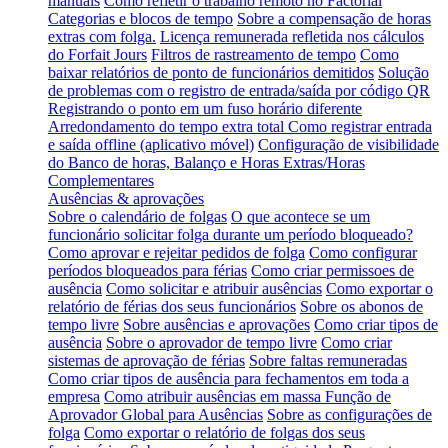
manuais
Como refletir o trabalho remoto no Factorial
Categorias e blocos de tempo
Sobre a compensação de horas
extras com folga.
Licença remunerada refletida nos cálculos
do Forfait Jours
Filtros de rastreamento de tempo
Como
baixar relatórios de ponto de funcionários demitidos
Solução
de problemas com o registro de entrada/saída por código QR
Registrando o ponto em um fuso horário diferente
Arredondamento do tempo extra total
Como registrar entrada
e saída offline (aplicativo móvel)
Configuração de visibilidade
do Banco de horas, Balanço e Horas Extras/Horas
Complementares
Ausências & aprovações
Sobre o calendário de folgas
O que acontece se um
funcionário solicitar folga durante um período bloqueado?
Como aprovar e rejeitar pedidos de folga
Como configurar
períodos bloqueados para férias
Como criar permissoes de
ausência
Como solicitar e atribuir ausências
Como exportar o
relatório de férias dos seus funcionários
Sobre os abonos de
tempo livre
Sobre ausências e aprovações
Como criar tipos de
ausência
Sobre o aprovador de tempo livre
Como criar
sistemas de aprovação de férias
Sobre faltas remuneradas
Como criar tipos de ausência para fechamentos em toda a
empresa
Como atribuir ausências em massa
Função de
Aprovador Global para Ausências
Sobre as configurações de
folga
Como exportar o relatório de folgas dos seus