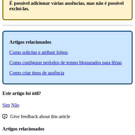
É
poss
í
vel
adicionar
v
á
rias
aus
ê
ncias
,
mas
n
ã
o
é
poss
í
vel
exclu
í
-
las
.
Artigos
relacionados
Como
solicitar
e
atribuir
folgas
Como
configurar
per
í
odos
de
tempo
bloqueados
para
f
é
rias
Como
criar
tipos
de
aus
ê
ncia
Este artigo foi útil?
Sim
Não
Give feedback about this article
Artigos relacionados