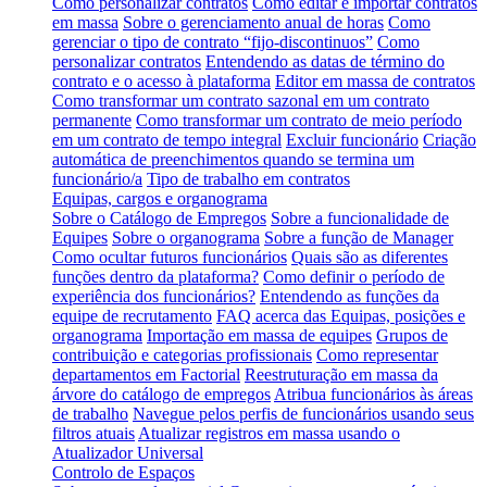
Como personalizar contratos
Como editar e importar contratos
em massa
Sobre o gerenciamento anual de horas
Como
gerenciar o tipo de contrato “fijo-discontinuos”
Como
personalizar contratos
Entendendo as datas de término do
contrato e o acesso à plataforma
Editor em massa de contratos
Como transformar um contrato sazonal em um contrato
permanente
Como transformar um contrato de meio período
em um contrato de tempo integral
Excluir funcionário
Criação
automática de preenchimentos quando se termina um
funcionário/a
Tipo de trabalho em contratos
Equipas, cargos e organograma
Sobre o Catálogo de Empregos
Sobre a funcionalidade de
Equipes
Sobre o organograma
Sobre a função de Manager
Como ocultar futuros funcionários
Quais são as diferentes
funções dentro da plataforma?
Como definir o período de
experiência dos funcionários?
Entendendo as funções da
equipe de recrutamento
FAQ acerca das Equipas, posições e
organograma
Importação em massa de equipes
Grupos de
contribuição e categorias profissionais
Como representar
departamentos em Factorial
Reestruturação em massa da
árvore do catálogo de empregos
Atribua funcionários às áreas
de trabalho
Navegue pelos perfis de funcionários usando seus
filtros atuais
Atualizar registros em massa usando o
Atualizador Universal
Controlo de Espaços