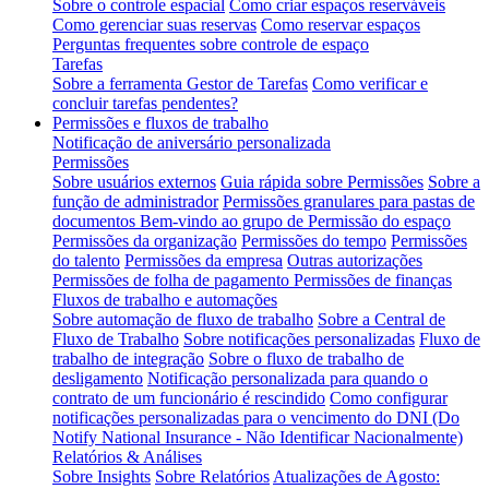
Sobre o controle espacial
Como criar espaços reserváveis
Como gerenciar suas reservas
Como reservar espaços
Perguntas frequentes sobre controle de espaço
Tarefas
Sobre a ferramenta Gestor de Tarefas
Como verificar e
concluir tarefas pendentes?
Permissões e fluxos de trabalho
Notificação de aniversário personalizada
Permissões
Sobre usuários externos
Guia rápida sobre Permissões
Sobre a
função de administrador
Permissões granulares para pastas de
documentos
Bem-vindo ao grupo de Permissão do espaço
Permissões da organização
Permissões do tempo
Permissões
do talento
Permissões da empresa
Outras autorizações
Permissões de folha de pagamento
Permissões de finanças
Fluxos de trabalho e automações
Sobre automação de fluxo de trabalho
Sobre a Central de
Fluxo de Trabalho
Sobre notificações personalizadas
Fluxo de
trabalho de integração
Sobre o fluxo de trabalho de
desligamento
Notificação personalizada para quando o
contrato de um funcionário é rescindido
Como configurar
notificações personalizadas para o vencimento do DNI (Do
Notify National Insurance - Não Identificar Nacionalmente)
Relatórios & Análises
Sobre Insights
Sobre Relatórios
Atualizações de Agosto: