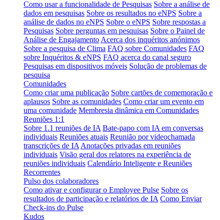
Como usar a funcionalidade de Pesquisas
Sobre a análise de
dados em pesquisas
Sobre os resultados no eNPS
Sobre a
análise de dados no eNPS
Sobre o eNPS
Sobre respostas a
Pesquisas
Sobre perguntas em pesquisas
Sobre o Painel de
Análise de Engajamento
Acerca dos inquéritos anónimos
Sobre a pesquisa de Clima
FAQ sobre Comunidades
FAQ
sobre Inquéritos & eNPS
FAQ acerca do canal seguro
Pesquisas em dispositivos móveis
Solução de problemas de
pesquisa
Comunidades
Como criar uma publicação
Sobre cartões de comemoração e
aplausos
Sobre as comunidades
Como criar um evento em
uma comunidade
Membresia dinâmica em Comunidades
Reuniões 1:1
Sobre 1.1 reuniões de IA
Bate-papo com IA em conversas
individuais
Reuniões atuais
Reunião por videochamada
transcrições de IA
Anotações privadas em reuniões
individuais
Visão geral dos relatores na experiência de
reuniões individuais
Calendário Inteligente e Reuniões
Recorrentes
Pulso dos colaboradores
Como ativar e configurar o Employee Pulse
Sobre os
resultados de participação e relatórios de IA
Como Enviar
Check-ins do Pulse
Kudos