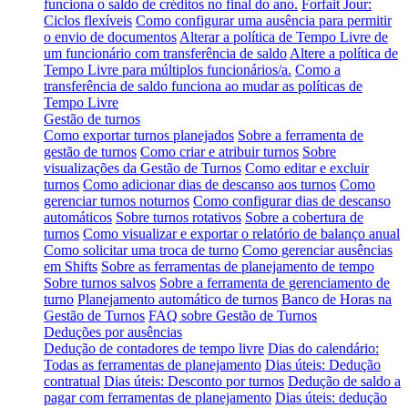
funciona o saldo de créditos no final do ano.
Forfait Jour:
Ciclos flexíveis
Como configurar uma ausência para permitir
o envio de documentos
Alterar a política de Tempo Livre de
um funcionário com transferência de saldo
Altere a política de
Tempo Livre para múltiplos funcionários/a.
Como a
transferência de saldo funciona ao mudar as políticas de
Tempo Livre
Gestão de turnos
Como exportar turnos planejados
Sobre a ferramenta de
gestão de turnos
Como criar e atribuir turnos
Sobre
visualizações da Gestão de Turnos
Como editar e excluir
turnos
Como adicionar dias de descanso aos turnos
Como
gerenciar turnos noturnos
Como configurar dias de descanso
automáticos
Sobre turnos rotativos
Sobre a cobertura de
turnos
Como visualizar e exportar o relatório de balanço anual
Como solicitar uma troca de turno
Como gerenciar ausências
em Shifts
Sobre as ferramentas de planejamento de tempo
Sobre turnos salvos
Sobre a ferramenta de gerenciamento de
turno
Planejamento automático de turnos
Banco de Horas na
Gestão de Turnos
FAQ sobre Gestão de Turnos
Deduções por ausências
Dedução de contadores de tempo livre
Dias do calendário:
Todas as ferramentas de planejamento
Dias úteis: Dedução
contratual
Dias úteis: Desconto por turnos
Dedução de saldo a
pagar com ferramentas de planejamento
Dias úteis: dedução