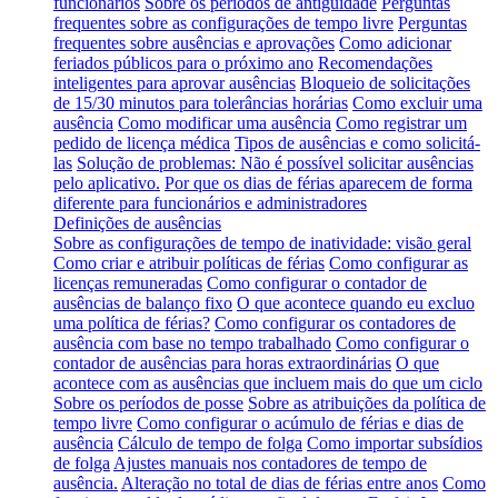
funcionários
Sobre os períodos de antiguidade
Perguntas
frequentes sobre as configurações de tempo livre
Perguntas
frequentes sobre ausências e aprovações
Como adicionar
feriados públicos para o próximo ano
Recomendações
inteligentes para aprovar ausências
Bloqueio de solicitações
de 15/30 minutos para tolerâncias horárias
Como excluir uma
ausência
Como modificar uma ausência
Como registrar um
pedido de licença médica
Tipos de ausências e como solicitá-
las
Solução de problemas: Não é possível solicitar ausências
pelo aplicativo.
Por que os dias de férias aparecem de forma
diferente para funcionários e administradores
Definições de ausências
Sobre as configurações de tempo de inatividade: visão geral
Como criar e atribuir políticas de férias
Como configurar as
licenças remuneradas
Como configurar o contador de
ausências de balanço fixo
O que acontece quando eu excluo
uma política de férias?
Como configurar os contadores de
ausência com base no tempo trabalhado
Como configurar o
contador de ausências para horas extraordinárias
O que
acontece com as ausências que incluem mais do que um ciclo
Sobre os períodos de posse
Sobre as atribuições da política de
tempo livre
Como configurar o acúmulo de férias e dias de
ausência
Cálculo de tempo de folga
Como importar subsídios
de folga
Ajustes manuais nos contadores de tempo de
ausência.
Alteração no total de dias de férias entre anos
Como