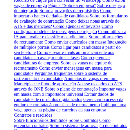
Recurso de clique para conversar do WhatsApp
Como exibir
vagas de emprego
Página "Sobre a empresa"
Sobre o espaço
de integração
Sobre aprovações de requisições
Como
importar o banco de dados de candidatos
Sobre os formulários
de avaliação de contratação
Como deixar notas através do
ATS e das menções?
Como agendar entrevistas
Como
configurar modelos de mensagens de rejeição
Como utilizar a
IA para avaliar e classificar candidaturas
Sobre informações
de recrutamento
Como enviar currículos em massa
Integração
de múltiplos portais
Como ligar para candidatos a partir do
seu telefone
Como enviar e-mails automaticamente aos
candidatos ao avançar entre as fases
Como gerenciar
candidaturas de emprego
Sobre as vagas na equipe de
recrutamento
Como enviar mensagens em massa para
candidatos
Perguntas frequentes sobre o sistema de
rastreamento de candidatos
Anúncios de vagas premium:
Marketplace e fluxo de aprovação
Acesse os dados do ATS
através do ONE
Sobre o plano de contratação
Importar vagas
em massa com o importador universal
Extrair dados de
candidatos de currículos digitalizados
Gerenciar o acesso da
equipe de contratação por fase de recrutamento
Publique uma
vaga apenas na página de carreiras da sua empresa
Contratos e rescisões
Sobre funcionários demitidos
Sobre Contratos
Como
gerenciar contratos
Sobre o sistema de aprovação de contratos