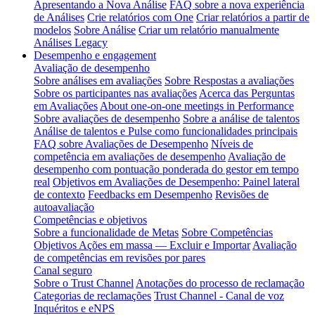
Apresentando a Nova Análise
FAQ sobre a nova experiência
de Análises
Crie relatórios com One
Criar relatórios a partir de
modelos
Sobre Análise
Criar um relatório manualmente
Análises Legacy
Desempenho e engagement
Avaliação de desempenho
Sobre análises em avaliações
Sobre Respostas a avaliações
Sobre os participantes nas avaliações
Acerca das Perguntas
em Avaliações
About one-on-one meetings in Performance
Sobre avaliações de desempenho
Sobre a análise de talentos
Análise de talentos e Pulse como funcionalidades principais
FAQ sobre Avaliações de Desempenho
Níveis de
competência em avaliações de desempenho
Avaliação de
desempenho com pontuação ponderada do gestor em tempo
real
Objetivos em Avaliações de Desempenho: Painel lateral
de contexto
Feedbacks em Desempenho
Revisões de
autoavaliação
Competências e objetivos
Sobre a funcionalidade de Metas
Sobre Competências
Objetivos Ações em massa — Excluir e Importar
Avaliação
de competências em revisões por pares
Canal seguro
Sobre o Trust Channel
Anotações do processo de reclamação
Categorias de reclamações
Trust Channel - Canal de voz
Inquéritos e eNPS