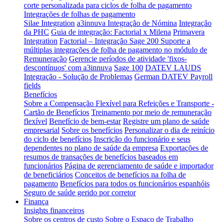
corte personalizada para ciclos de folha de pagamento
Integrações de folhas de pagamento
Silae Integration
a3innuva Integração de Nómina
Integração
da PHC
Guia de integração: Factorial x Milena
Primavera
Integration
Factorial – Integração Sage 200
Suporte a
múltiplas integrações de folha de pagamento no módulo de
Remuneração
Gerencie períodos de atividade 'fixos-
descontínuos' com a3innuva
Sage 100
DATEV LAUDS
Integração - Solução de Problemas
German DATEV Payroll
fields
Benefícios
Sobre a Compensação Flexível para Refeições e Transporte -
Cartão de Benefícios
Treinamento por meio de remuneração
flexível
Benefício de bem-estar
Registre um plano de saúde
empresarial
Sobre os benefícios
Personalizar o dia de reinício
do ciclo de benefícios
Inscrição do funcionário e seus
dependentes no plano de saúde da empresa
Exportações de
resumos de transações de benefícios baseados em
funcionários
Página de gerenciamento de saúde e importador
de beneficiários
Conceitos de benefícios na folha de
pagamento
Benefícios para todos os funcionários espanhóis
Seguro de saúde gerido por corretor
Finança
Insights financeiros
Sobre os centros de custo
Sobre o Espaço de Trabalho