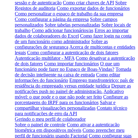
sessão e de autenticação
Como criar chaves de API
Sobre
Registos de auditoria
Como exportar dados de funcionários
Como personalizar o espaço de trabalho da sua empresa
Como configurar a página da empresa
Sobre campos
personalizados
Sobre tabelas personalizadas
Sobre locais de
trabalho
Como adicionar funcionários/as
Erros ao importar
dados de colaboradores do Excel
Como fazer login na conta
de um funcionário como administrador
Sobre as
configurações de segurança
Acerca de multicontas e entidades
legais
Como configurar a autenticação de dois fatores
Autenticação multifator - MFA
Como desativar a autenticação
de dois fatores
Como importar funcionários
O que um
funcionário pode fazer no Espaço de Boas-Vindas?
Tomada
de decisão inteligente na caixa de entrada
Como editar
informações do funcionário
Emprego transfronteiriço: país de
residência do empregado versus entidade jurídica
Depure as
notificações push no painel de administração.
Aplicativo
móvel: o que pode e o que não pode ser feito
Configure as
porcentagens do IRPF para os funcionários
Salvar e
compartilhar visualizações personalizadas
Contato técnico
para notificações de erro da API
Gerindo o meu perfil de colaborador
Sobre o painel de controle
Como ativar a autenticação
biométrica em dispositivos móveis
Como preencher meu
perfil de funcionário usando Factorial
Como configurar suas