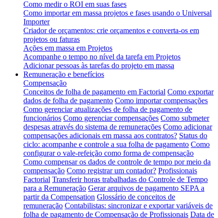
Como medir o ROI em suas fases
Como importar em massa projetos e fases usando o Universal
Importer
Criador de orçamentos: crie orçamentos e converta-os em
projetos ou faturas
Ações em massa em Projetos
Acompanhe o tempo no nível da tarefa em Projetos
Adicionar pessoas às tarefas do projeto em massa
Remuneração e benefícios
Compensação
Conceitos de folha de pagamento em Factorial
Como exportar
dados de folha de pagamento
Como importar compensações
Como gerenciar atualizações de folha de pagamento de
funcionários
Como gerenciar compensações
Como submeter
despesas através do sistema de remunerações
Como adicionar
compensações adicionais em massa aos contratos?
Status do
ciclo: acompanhe e controle a sua folha de pagamento
Como
configurar o vale-refeição como forma de compensação
Como compensar os dados de controle de tempo por meio da
compensação
Como registrar um contador?
Profissionais
Factorial
Transferir horas trabalhadas do Controle de Tempo
para a Remuneração
Gerar arquivos de pagamento SEPA a
partir da Compensation
Glossário de conceitos de
remuneração
Contabilistas: sincronizar e exportar variáveis de
folha de pagamento de Compensação de Profissionais
Data de