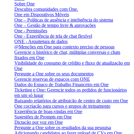
Sobre One
Descubra comunidades com One.
One em Dispositivos Móveis
One – Políticas de ausência e inteligência do sistema
One – Gestão de tempo livre & aprovações
One - Permissões
One - Experiência de tela de chat flexível
ONE - Arquitetura de dados
@Menções em One para contexto preciso de pessoas
Gerencie o histórico de chat, múltiplas conversas e chats
fixados em One
Visibilidade do consumo de crédito e fluxo de atualização em
One
Pergunte a One sobre os seus documentos
Gerencie reservas de espaços com ONE
Dados do Espaço de Trabalho Financeiro em One
Ticketing e One: Gerencie todos os pedidos de funcionários
em um só lugar
Baixando relatórios de atribuição de centro de custo em One
One cocriação para cursos e grupos de treinamento
Experiência de boas-vindas em One
Sugestões de Prompts em One
Dictação por voz em One
Pergunte a One sobre os resultados da sua pesquisa
Adicionando candidatos ao fazer upload de CVs em One