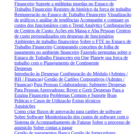
Financeiro
Suporte a múltiplas moedas no Espaço de
Trabalho Financeiro
Registro de histórico da força de trabalho
Remuneração no Espaço de Trabalho Financeiro
Visualização
de gráficos e análise de tendências
Acompanhe e compare os
custos dos funcionários com o Trend Analytics
Configurações
de Centros de Custo: Ações em Massa e Aba Pessoas
Centros
de custo personalizados em despesas de funcionários
Ambientes de trabalho financeiros
Sobre o FTE no Espaço de
Trabalho Financeiro
Comparando conceitos de folha de
pagamento no ambiente financeiro
Fazendo perguntas sobre o
Espaço de Trabalho Financeiro em One
Planeje sua força de
trabalho com o Planejamento de Contingente
Despesas
Introdução às Despesas
Configuração do Módulo (Admins /
RH / Finanças)
Gestão de Cartões Corporativos (Admins /
Finanças)
Para Pessoas Colaboradoras: Submeter Despesas
Para Pessoas Aprovadoras: Rever e Gerir Despesas
Para a
Equipa Financeira
Problemas Comuns e Suporte
Boas
Práticas e Casos de Utilização
Extras técnicos
Aquisições
Como criar fluxos de aprovação para cartões de software
Sobre Software
Monitorização dos custos de software com o
Sistema de Acompanhamento de Faturas
Sobre o processo de
aquisição
Sobre contas a pagar
Gestão de pagamentos
Banca
Gestão de fornecedores