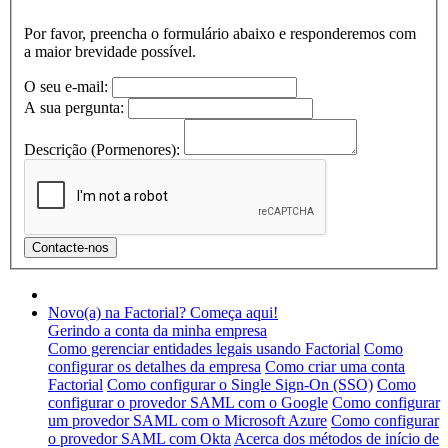
Por favor, preencha o formulário abaixo e responderemos com
a maior brevidade possível.
O seu e-mail:
A sua pergunta:
Descrição (Pormenores):
Novo(a) na Factorial? Começa aqui!
Gerindo a conta da minha empresa
Como gerenciar entidades legais usando Factorial
Como
configurar os detalhes da empresa
Como criar uma conta
Factorial
Como configurar o Single Sign-On (SSO)
Como
configurar o provedor SAML com o Google
Como configurar
um provedor SAML com o Microsoft Azure
Como configurar
o provedor SAML com Okta
Acerca dos métodos de início de