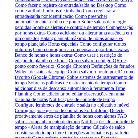
Como fazer o registro de entrada/saída no Desktop
Como
criar e atribuir horários de trabalho
Como registrar a
entrada/saída por identificação
Como preencher
automaticamente a folha de ponto
Sobre saídas de relógio
perdidas
Sobre os alertas de controle de tempo
Compensação
por horas extras
Como adicionar ou alterar uma ausência em
um contador
Balanço anual: máximo de horas anuais vs
tempo planejado
Horas especiais
Como configurar turnos
noturnos
Como configurar a compensação por horas extras
Banco de horas e horas extras
Como usar a restrição de
edição de planilha de horas
Como salvar o código QR de
ponto como favorito (Google Chrome)
Definições de feriados
Widget de status da equipe
Como salvar o ponto por ID como
favorito (Google Chrome)
Sobre sistemas de rastreamento de
tempo
Sobre as políticas de rastreamento de tempo
Como
adicionar dias de descanso automático à ferramenta Time
Planning
Como adicionar ou editar observações em uma
planilha de horas
Notificações de controle de tempo
Configure lembretes de entrada e saída no aplicativo móvel
Configuração e gestão de contratos Forfait Jours
Detecte
proativamente erros de planilha de horas com alertas
FAQ
sobre acompanhamento de tempo
Notificações de controle de
tempo - Alerta de manipulação de turno
Cálculo de saldo
considerando tempo livre
Correções automáticas para freios