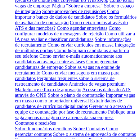
Recurso de clique para conversar do WhatsApp
Como exibir
vagas de emprego
Página "Sobre a empresa"
Sobre o espaço
de integração
Sobre aprovações de requisições
Como
importar o banco de dados de candidatos
Sobre os formulários
de avaliação de contratação
Como deixar notas através do
ATS e das menções?
Como agendar entrevistas
Como
configurar modelos de mensagens de rejeição
Como utilizar a
IA para avaliar e classificar candidaturas
Sobre informações
de recrutamento
Como enviar currículos em massa
Integração
de múltiplos portais
Como ligar para candidatos a partir do
seu telefone
Como enviar e-mails automaticamente aos
candidatos ao avançar entre as fases
Como gerenciar
candidaturas de emprego
Sobre as vagas na equipe de
recrutamento
Como enviar mensagens em massa para
candidatos
Perguntas frequentes sobre o sistema de
rastreamento de candidatos
Anúncios de vagas premium:
Marketplace e fluxo de aprovação
Acesse os dados do ATS
através do ONE
Sobre o plano de contratação
Importar vagas
em massa com o importador universal
Extrair dados de
candidatos de currículos digitalizados
Gerenciar o acesso da
equipe de contratação por fase de recrutamento
Publique uma
vaga apenas na página de carreiras da sua empresa
Contratos e rescisões
Sobre funcionários demitidos
Sobre Contratos
Como
gerenciar contratos
Sobre o sistema de aprovação de contratos