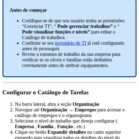
Antes
de
come
ç
ar
Certifique
-
se
de
que
seu
usu
á
rio
tenha
as
permiss
õ
es
“
Gerenciar
TI
”
,
“
Pode
gerenciar
trabalhos
”
e
“
Pode
visualizar
fun
ç
õ
es
e
n
í
veis
”
para
editar
o
Cat
á
logo
de
trabalhos
.
Confirme
se
seu
invent
á
rio
de
TI
j
á
est
á
configurado
antes
de
prosseguir
.
Revise
a
estrutura
de
trabalho
da
sua
empresa
para
verificar
se
os
n
í
veis
e
fam
í
lias
est
ã
o
definidos
corretamente
antes
de
atribuir
equipamentos
.
Configurar
o
Cat
á
logo
de
Tarefas
Na
barra
lateral
,
abra
a
se
ç
ã
o
Organiza
ç
ã
o
Navegue
at
é
Organiza
ç
ã
o
→
Empregos
para
acessar
o
cat
á
logo
de
empregos
e
o
organograma
Selecione
o
n
í
vel
de
trabalho
que
deseja
configurar
(
Empresa
,
Fam
í
lia
,
Fun
ç
ã
o
,
etc
.
)
Clique
no
bot
ã
o
Expandir
detalhes
no
canto
superior
esquerdo
para
visualizar
todos
os
detalhes
do
n
í
vel
do