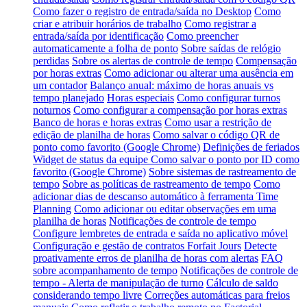
Como fazer o registro de entrada/saída no Desktop
Como
criar e atribuir horários de trabalho
Como registrar a
entrada/saída por identificação
Como preencher
automaticamente a folha de ponto
Sobre saídas de relógio
perdidas
Sobre os alertas de controle de tempo
Compensação
por horas extras
Como adicionar ou alterar uma ausência em
um contador
Balanço anual: máximo de horas anuais vs
tempo planejado
Horas especiais
Como configurar turnos
noturnos
Como configurar a compensação por horas extras
Banco de horas e horas extras
Como usar a restrição de
edição de planilha de horas
Como salvar o código QR de
ponto como favorito (Google Chrome)
Definições de feriados
Widget de status da equipe
Como salvar o ponto por ID como
favorito (Google Chrome)
Sobre sistemas de rastreamento de
tempo
Sobre as políticas de rastreamento de tempo
Como
adicionar dias de descanso automático à ferramenta Time
Planning
Como adicionar ou editar observações em uma
planilha de horas
Notificações de controle de tempo
Configure lembretes de entrada e saída no aplicativo móvel
Configuração e gestão de contratos Forfait Jours
Detecte
proativamente erros de planilha de horas com alertas
FAQ
sobre acompanhamento de tempo
Notificações de controle de
tempo - Alerta de manipulação de turno
Cálculo de saldo
considerando tempo livre
Correções automáticas para freios