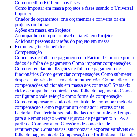
Como medir o ROI em suas fases
Como importar em massa projetos e fases usando o Universal
Importer
Criador de orçamentos: crie orçamentos e converta-os em
projetos ou faturas
Ações em massa em Projetos
Acompanhe o tempo no nível da tarefa em Projetos
Adicionar pessoas às tarefas do projeto em massa
Remuneração e benefícios
Compensação
Conceitos de folha de pagamento em Factorial
Como exportar
dados de folha de pagamento
Como importar compensações
Como gerenciar atualizações de folha de pagamento de
funcionários
Como gerenciar compensações
Como submeter
despesas através do sistema de remunerações
Como adicionar
compensações adicionais em massa aos contratos?
Status do
ciclo: acompanhe e controle a sua folha de pagamento
Como
configurar o vale-refeição como forma de compensação
Como compensar os dados de controle de tempo por meio da
compensação
Como registrar um contador?
Profissionais
Factorial
Transferir horas trabalhadas do Controle de Tempo
para a Remuneração
Gerar arquivos de pagamento SEPA a
partir da Compensation
Glossário de conceitos de
remuneração
Contabilistas: sincronizar e exportar variáveis de
folha de pagamento de Compensação de Profissionais
Data de