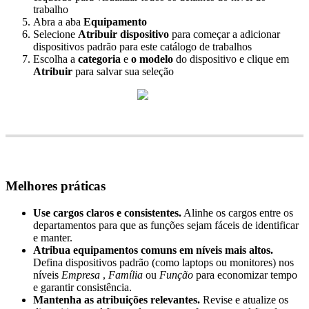
trabalho
Abra
a
aba
Equipamento
Selecione
Atribuir
dispositivo
para
come
ç
ar
a
adicionar
dispositivos
padr
ã
o
para
este
cat
á
logo
de
trabalhos
Escolha
a
categoria
e
o
modelo
do
dispositivo
e
clique
em
Atribuir
para
salvar
sua
sele
ç
ã
o
Melhores
pr
á
ticas
Use
cargos
claros
e
consistentes
.
Alinhe
os
cargos
entre
os
departamentos
para
que
as
fun
ç
õ
es
sejam
f
á
ceis
de
identificar
e
manter
.
Atribua
equipamentos
comuns
em
n
í
veis
mais
altos
.
Defina
dispositivos
padr
ã
o
(
como
laptops
ou
monitores
)
nos
n
í
veis
Empresa
,
Fam
í
lia
ou
Fun
ç
ã
o
para
economizar
tempo
e
garantir
consist
ê
ncia
.
Mantenha
as
atribui
ç
õ
es
relevantes
.
Revise
e
atualize
os