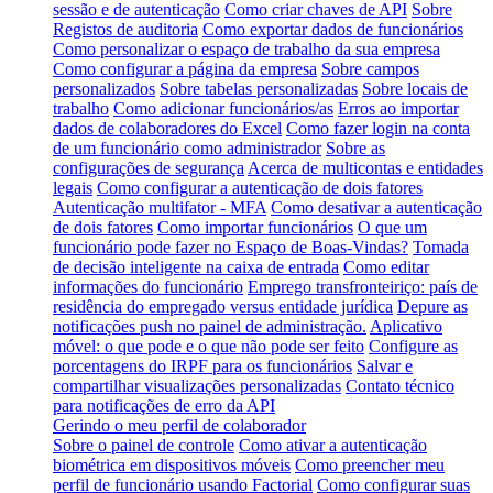
sessão e de autenticação
Como criar chaves de API
Sobre
Registos de auditoria
Como exportar dados de funcionários
Como personalizar o espaço de trabalho da sua empresa
Como configurar a página da empresa
Sobre campos
personalizados
Sobre tabelas personalizadas
Sobre locais de
trabalho
Como adicionar funcionários/as
Erros ao importar
dados de colaboradores do Excel
Como fazer login na conta
de um funcionário como administrador
Sobre as
configurações de segurança
Acerca de multicontas e entidades
legais
Como configurar a autenticação de dois fatores
Autenticação multifator - MFA
Como desativar a autenticação
de dois fatores
Como importar funcionários
O que um
funcionário pode fazer no Espaço de Boas-Vindas?
Tomada
de decisão inteligente na caixa de entrada
Como editar
informações do funcionário
Emprego transfronteiriço: país de
residência do empregado versus entidade jurídica
Depure as
notificações push no painel de administração.
Aplicativo
móvel: o que pode e o que não pode ser feito
Configure as
porcentagens do IRPF para os funcionários
Salvar e
compartilhar visualizações personalizadas
Contato técnico
para notificações de erro da API
Gerindo o meu perfil de colaborador
Sobre o painel de controle
Como ativar a autenticação
biométrica em dispositivos móveis
Como preencher meu
perfil de funcionário usando Factorial
Como configurar suas