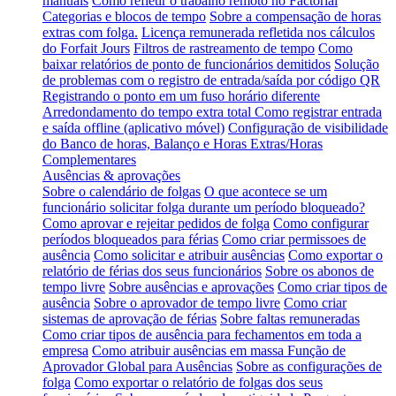
manuais
Como refletir o trabalho remoto no Factorial
Categorias e blocos de tempo
Sobre a compensação de horas
extras com folga.
Licença remunerada refletida nos cálculos
do Forfait Jours
Filtros de rastreamento de tempo
Como
baixar relatórios de ponto de funcionários demitidos
Solução
de problemas com o registro de entrada/saída por código QR
Registrando o ponto em um fuso horário diferente
Arredondamento do tempo extra total
Como registrar entrada
e saída offline (aplicativo móvel)
Configuração de visibilidade
do Banco de horas, Balanço e Horas Extras/Horas
Complementares
Ausências & aprovações
Sobre o calendário de folgas
O que acontece se um
funcionário solicitar folga durante um período bloqueado?
Como aprovar e rejeitar pedidos de folga
Como configurar
períodos bloqueados para férias
Como criar permissoes de
ausência
Como solicitar e atribuir ausências
Como exportar o
relatório de férias dos seus funcionários
Sobre os abonos de
tempo livre
Sobre ausências e aprovações
Como criar tipos de
ausência
Sobre o aprovador de tempo livre
Como criar
sistemas de aprovação de férias
Sobre faltas remuneradas
Como criar tipos de ausência para fechamentos em toda a
empresa
Como atribuir ausências em massa
Função de
Aprovador Global para Ausências
Sobre as configurações de
folga
Como exportar o relatório de folgas dos seus