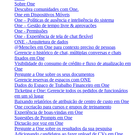
Sobre One
Descubra comunidades com One.
One em Dispositivos Móveis
One – Políticas de ausência e inteligência do sistema
One – Gestão de tempo livre & aprovações
One - Permissões
One - Experiência de tela de chat flexível
ONE - Arquitetura de dados
@Menções em One para contexto preciso de pessoas
Gerencie o histórico de chat, múltiplas conversas e chats
fixados em One
Visibilidade do consumo de crédito e fluxo de atualização em
One
Pergunte a One sobre os seus documentos
Gerencie reservas de espaços com ONE
Dados do Espaço de Trabalho Financeiro em One
Ticketing e One: Gerencie todos os pedidos de funcionários
em um só lugar
Baixando relatórios de atribuição de centro de custo em One
One cocriação para cursos e grupos de treinamento
Experiência de boas-vindas em One
Sugestões de Prompts em One
Dictação por voz em One
Pergunte a One sobre os resultados da sua pesquisa
Adicionando candidatos ao fazer upload de CVs em One