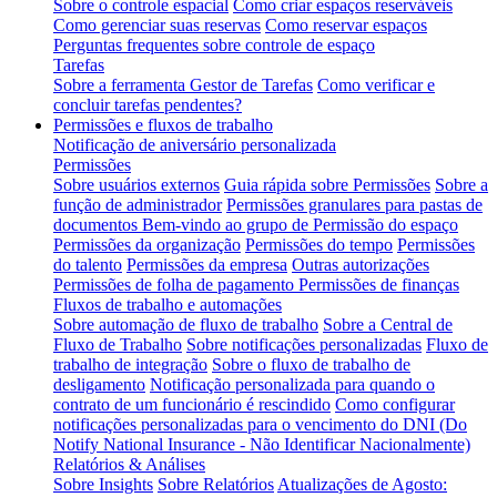
Sobre o controle espacial
Como criar espaços reserváveis
Como gerenciar suas reservas
Como reservar espaços
Perguntas frequentes sobre controle de espaço
Tarefas
Sobre a ferramenta Gestor de Tarefas
Como verificar e
concluir tarefas pendentes?
Permissões e fluxos de trabalho
Notificação de aniversário personalizada
Permissões
Sobre usuários externos
Guia rápida sobre Permissões
Sobre a
função de administrador
Permissões granulares para pastas de
documentos
Bem-vindo ao grupo de Permissão do espaço
Permissões da organização
Permissões do tempo
Permissões
do talento
Permissões da empresa
Outras autorizações
Permissões de folha de pagamento
Permissões de finanças
Fluxos de trabalho e automações
Sobre automação de fluxo de trabalho
Sobre a Central de
Fluxo de Trabalho
Sobre notificações personalizadas
Fluxo de
trabalho de integração
Sobre o fluxo de trabalho de
desligamento
Notificação personalizada para quando o
contrato de um funcionário é rescindido
Como configurar
notificações personalizadas para o vencimento do DNI (Do
Notify National Insurance - Não Identificar Nacionalmente)
Relatórios & Análises
Sobre Insights
Sobre Relatórios
Atualizações de Agosto: