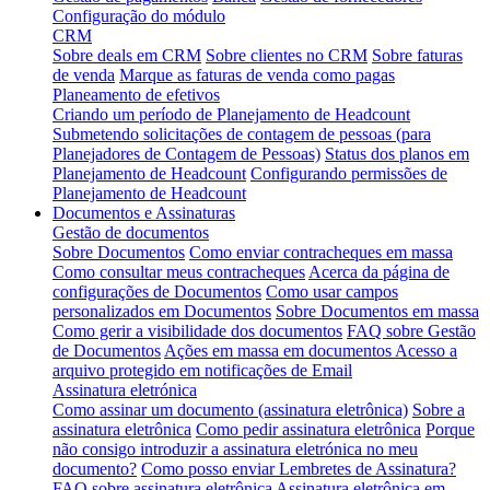
Configuração do módulo
CRM
Sobre deals em CRM
Sobre clientes no CRM
Sobre faturas
de venda
Marque as faturas de venda como pagas
Planeamento de efetivos
Criando um período de Planejamento de Headcount
Submetendo solicitações de contagem de pessoas (para
Planejadores de Contagem de Pessoas)
Status dos planos em
Planejamento de Headcount
Configurando permissões de
Planejamento de Headcount
Documentos e Assinaturas
Gestão de documentos
Sobre Documentos
Como enviar contracheques em massa
Como consultar meus contracheques
Acerca da página de
configurações de Documentos
Como usar campos
personalizados em Documentos
Sobre Documentos em massa
Como gerir a visibilidade dos documentos
FAQ sobre Gestão
de Documentos
Ações em massa em documentos
Acesso a
arquivo protegido em notificações de Email
Assinatura eletrónica
Como assinar um documento (assinatura eletrônica)
Sobre a
assinatura eletrônica
Como pedir assinatura eletrônica
Porque
não consigo introduzir a assinatura eletrónica no meu
documento?
Como posso enviar Lembretes de Assinatura?
FAQ sobre assinatura eletrônica
Assinatura eletrônica em