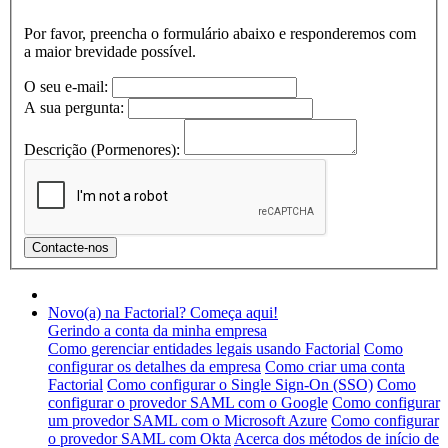
Por favor, preencha o formulário abaixo e responderemos com
a maior brevidade possível.
O seu e-mail:
A sua pergunta:
Descrição (Pormenores):
Novo(a) na Factorial? Começa aqui!
Gerindo a conta da minha empresa
Como gerenciar entidades legais usando Factorial
Como
configurar os detalhes da empresa
Como criar uma conta
Factorial
Como configurar o Single Sign-On (SSO)
Como
configurar o provedor SAML com o Google
Como configurar
um provedor SAML com o Microsoft Azure
Como configurar
o provedor SAML com Okta
Acerca dos métodos de início de