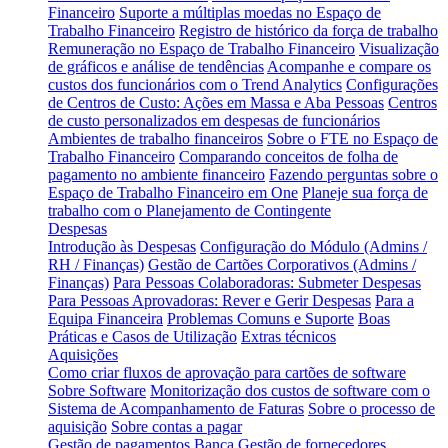
Financeiro
Suporte a múltiplas moedas no Espaço de
Trabalho Financeiro
Registro de histórico da força de trabalho
Remuneração no Espaço de Trabalho Financeiro
Visualização
de gráficos e análise de tendências
Acompanhe e compare os
custos dos funcionários com o Trend Analytics
Configurações
de Centros de Custo: Ações em Massa e Aba Pessoas
Centros
de custo personalizados em despesas de funcionários
Ambientes de trabalho financeiros
Sobre o FTE no Espaço de
Trabalho Financeiro
Comparando conceitos de folha de
pagamento no ambiente financeiro
Fazendo perguntas sobre o
Espaço de Trabalho Financeiro em One
Planeje sua força de
trabalho com o Planejamento de Contingente
Despesas
Introdução às Despesas
Configuração do Módulo (Admins /
RH / Finanças)
Gestão de Cartões Corporativos (Admins /
Finanças)
Para Pessoas Colaboradoras: Submeter Despesas
Para Pessoas Aprovadoras: Rever e Gerir Despesas
Para a
Equipa Financeira
Problemas Comuns e Suporte
Boas
Práticas e Casos de Utilização
Extras técnicos
Aquisições
Como criar fluxos de aprovação para cartões de software
Sobre Software
Monitorização dos custos de software com o
Sistema de Acompanhamento de Faturas
Sobre o processo de
aquisição
Sobre contas a pagar
Gestão de pagamentos
Banca
Gestão de fornecedores