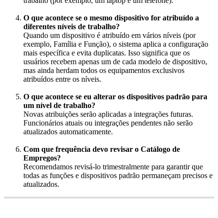
trabalho
(
por
exemplo
,
um
laptop
e
um
telefone
)
.
O
que
acontece
se
o
mesmo
dispositivo
for
atribu
í
do
a
diferentes
n
í
veis
de
trabalho
?
Quando
um
dispositivo
é
atribu
í
do
em
v
á
rios
n
í
veis
(
por
exemplo
,
Fam
í
lia
e
Fun
ç
ã
o
)
,
o
sistema
aplica
a
configura
ç
ã
o
mais
espec
í
fica
e
evita
duplicatas
.
Isso
significa
que
os
usu
á
rios
recebem
apenas
um
de
cada
modelo
de
dispositivo
,
mas
ainda
herdam
todos
os
equipamentos
exclusivos
atribu
í
dos
entre
os
n
í
veis
.
O
que
acontece
se
eu
alterar
os
dispositivos
padr
ã
o
para
um
n
í
vel
de
trabalho
?
Novas
atribui
ç
õ
es
ser
ã
o
aplicadas
a
integra
ç
õ
es
futuras
.
Funcion
á
rios
atuais
ou
integra
ç
õ
es
pendentes
n
ã
o
ser
ã
o
atualizados
automaticamente
.
Com
que
frequ
ê
ncia
devo
revisar
o
Cat
á
logo
de
Empregos
?
Recomendamos
revis
á
-
lo
trimestralmente
para
garantir
que
todas
as
fun
ç
õ
es
e
dispositivos
padr
ã
o
permane
ç
am
precisos
e
atualizados
.