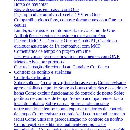
Botão de melhorar
Envie despesas em massa com One
Faça upload de arquivos Excel e CSV em One
Compartilhando recibos, contas e documentos com One no
celular
Limitação de uso e monitoramento de consumo de One
Atribuições de centro de custo em massa com One
Factorial MCP — Conecte One ao ChatGPT, Claude ou
qualquer assistente de IA compatível com MCP
Comentários de tempo do projeto em One
Inscreva várias pessoas em vários treinamentos com ONE
Metas - Alvos por períodos
One reclamação direcionada ao Canal de Confiança
Controlo de horário e ausências
Controlo de horário
Sobre solicitação e aprovação de horas extras
Como revisar e
aprovar folhas de ponto
Sobre as horas estimadas e o saldo de
horas
Como excluir funcionários do controle de ponto
Sobre
políticas de controle de tempo
Sobre o acompanhamento do
local de trabalho
Sobre pausas
Sobre a tolerância de
rastreamento de tempo
Como exportar relatórios de controle
de tempo
Como registar a entrada/saída com reconhecimento
facial
Como utilizar a geolocalização no controlo de horário
Como registrar e editar manualmente seu ponto de
entrada/saída
Como registrar entrada/saída com o código QR