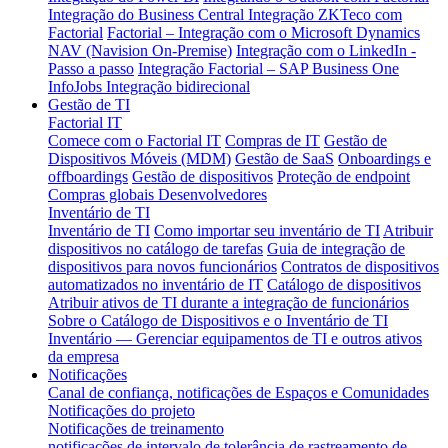
Integração do Business Central
Integração ZKTeco com
Factorial
Factorial – Integração com o Microsoft Dynamics
NAV (Navision On-Premise)
Integração com o LinkedIn -
Passo a passo
Integração Factorial – SAP Business One
InfoJobs Integração bidirecional
Gestão de TI
Factorial IT
Comece com o Factorial IT
Compras de IT
Gestão de
Dispositivos Móveis (MDM)
Gestão de SaaS
Onboardings e
offboardings
Gestão de dispositivos
Proteção de endpoint
Compras globais
Desenvolvedores
Inventário de TI
Inventário de TI
Como importar seu inventário de TI
Atribuir
dispositivos no catálogo de tarefas
Guia de integração de
dispositivos para novos funcionários
Contratos de dispositivos
automatizados no inventário de IT
Catálogo de dispositivos
Atribuir ativos de TI durante a integração de funcionários
Sobre o Catálogo de Dispositivos e o Inventário de TI
Inventário — Gerenciar equipamentos de TI e outros ativos
da empresa
Notificações
Canal de confiança, notificações de Espaços e Comunidades
Notificações do projeto
Notificações de treinamento
notificações de intervalo de tolerância de rastreamento de