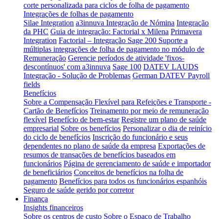
corte personalizada para ciclos de folha de pagamento
Integrações de folhas de pagamento
Silae Integration
a3innuva Integração de Nómina
Integração
da PHC
Guia de integração: Factorial x Milena
Primavera
Integration
Factorial – Integração Sage 200
Suporte a
múltiplas integrações de folha de pagamento no módulo de
Remuneração
Gerencie períodos de atividade 'fixos-
descontínuos' com a3innuva
Sage 100
DATEV LAUDS
Integração - Solução de Problemas
German DATEV Payroll
fields
Benefícios
Sobre a Compensação Flexível para Refeições e Transporte -
Cartão de Benefícios
Treinamento por meio de remuneração
flexível
Benefício de bem-estar
Registre um plano de saúde
empresarial
Sobre os benefícios
Personalizar o dia de reinício
do ciclo de benefícios
Inscrição do funcionário e seus
dependentes no plano de saúde da empresa
Exportações de
resumos de transações de benefícios baseados em
funcionários
Página de gerenciamento de saúde e importador
de beneficiários
Conceitos de benefícios na folha de
pagamento
Benefícios para todos os funcionários espanhóis
Seguro de saúde gerido por corretor
Finança
Insights financeiros
Sobre os centros de custo
Sobre o Espaço de Trabalho