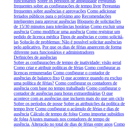
funcionários
Sobre os períodos de antiguidade
Perguntas
frequentes sobre as configurações de tempo livre
Perguntas
frequentes sobre ausências e aprovações
Como adicionar
feriados públicos para o próximo ano
Recomendações
inteligentes para aprovar ausências
Bloqueio de solicitações
de 15/30 minutos para tolerâncias horárias
Como excluir uma
ausência
Como modificar uma ausência
Como registrar um
pedido de licença médica
Tipos de ausências e como solicitá-
las
Solução de problemas: Não é possível solicitar ausências
pelo aplicativo.
Por que os dias de férias aparecem de forma
diferente para funcionários e administradores
Definições de ausências
Sobre as configurações de tempo de inatividade: visão geral
Como criar e atribuir políticas de férias
Como configurar as
licenças remuneradas
Como configurar o contador de
ausências de balanço fixo
O que acontece quando eu excluo
uma política de férias?
Como configurar os contadores de
ausência com base no tempo trabalhado
Como configurar o
contador de ausências para horas extraordinárias
O que
acontece com as ausências que incluem mais do que um ciclo
Sobre os períodos de posse
Sobre as atribuições da política de
tempo livre
Como configurar o acúmulo de férias e dias de
ausência
Cálculo de tempo de folga
Como importar subsídios
de folga
Ajustes manuais nos contadores de tempo de
ausência.
Alteração no total de dias de férias entre anos
Como