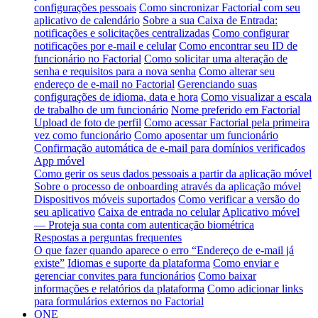
configurações pessoais
Como sincronizar Factorial com seu
aplicativo de calendário
Sobre a sua Caixa de Entrada:
notificações e solicitações centralizadas
Como configurar
notificações por e-mail e celular
Como encontrar seu ID de
funcionário no Factorial
Como solicitar uma alteração de
senha e requisitos para a nova senha
Como alterar seu
endereço de e-mail no Factorial
Gerenciando suas
configurações de idioma, data e hora
Como visualizar a escala
de trabalho de um funcionário
Nome preferido em Factorial
Upload de foto de perfil
Como acessar Factorial pela primeira
vez como funcionário
Como aposentar um funcionário
Confirmação automática de e-mail para domínios verificados
App móvel
Como gerir os seus dados pessoais a partir da aplicação móvel
Sobre o processo de onboarding através da aplicação móvel
Dispositivos móveis suportados
Como verificar a versão do
seu aplicativo
Caixa de entrada no celular
Aplicativo móvel
— Proteja sua conta com autenticação biométrica
Respostas a perguntas frequentes
O que fazer quando aparece o erro “Endereço de e-mail já
existe”
Idiomas e suporte da plataforma
Como enviar e
gerenciar convites para funcionários
Como baixar
informações e relatórios da plataforma
Como adicionar links
para formulários externos no Factorial
ONE