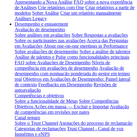
Apresentando a Nova Análise
FAQ sobre a nova experiência
de Análises
Crie relatórios com One
Criar relatórios a partir de
modelos
Sobre Análise
Criar um relatório manualmente
Análises Legacy
Desempenho e engagement
Avaliação de desempenho
Sobre análises em avaliações
Sobre Respostas a avaliações
Sobre os participantes nas avaliações
Acerca das Perguntas
em Avaliações
About one-on-one meetings in Performance
Sobre avaliações de desempenho
Sobre a análise de talentos
Análise de talentos e Pulse como funcionalidades principais
FAQ sobre Avaliações de Desempenho
Níveis de
competência em avaliações de desempenho
Avaliação de
desempenho com pontuação ponderada do gestor em tempo
real
Objetivos em Avaliações de Desempenho: Painel lateral
de contexto
Feedbacks em Desempenho
Revisões de
autoavaliação
Competências e objetivos
Sobre a funcionalidade de Metas
Sobre Competências
Objetivos Ações em massa — Excluir e Importar
Avaliação
de competências em revisões por pares
Canal seguro
Sobre o Trust Channel
Anotações do processo de reclamação
Categorias de reclamações
Trust Channel - Canal de voz
Inquéritos e eNPS