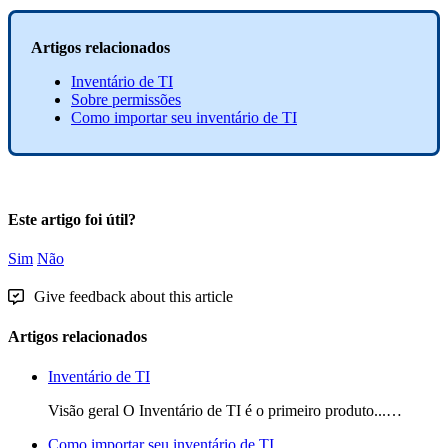
Artigos
relacionados
Invent
á
rio
de
TI
Sobre
permiss
õ
es
Como
importar
seu
invent
á
rio
de
TI
Este artigo foi útil?
Sim
Não
Give feedback about this article
Artigos relacionados
Inventário de TI
Visão geral O Inventário de TI é o primeiro produto...…
Como importar seu inventário de TI