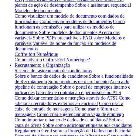
planos de ação de desempenho
Sobre a assinatura sequencial
Modelos de documentos
Como visualizar um modelo de documento com dados de
funcionários
Como enviar modelos de documentos
Como
funcionam as permissões para utilizar os modelos de
documentos
Sobre modelos de documentos
Acerca das
variáveis
Sobre PDFs preenchíveis
FAQ sobre Modelos e
variáveis
Variável de nome da função em modelos de
documentos
Coffre-fort Numérique
Como ativar o Coffre-Fort Numérique?
Recrutamento e Organização
Sistema de rastreamento de candidaturas
Sobre o banco de dados de candidatos
Sobre a funcionalidade
de Recrutamento
Sobre modelos de recrutamento
Acerca do
pipeline de contratação
Sobre o portal de empregos interno e
indicações
Gerente de contratação e permissões no ATS
Como deixar comentários e menções através do ATS?
Como
adicionar recrutadores externos ao Factorial
Como usar a
caixa de entrada de mensagens
Como usar o fórum de
mensagens
Como criar e gerenciar uma vaga de emprego
Como importar o banco de dados de candidatos?
Sobre a
carta de oferta
Sobre como adicionar etiquetas aos candidatos
Regulamento Geral sobre a Proteção de Dados com Factorial