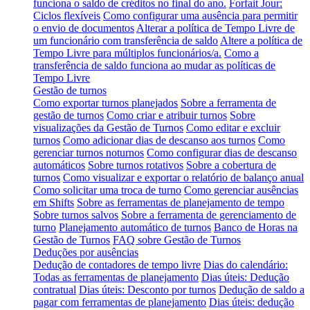
funciona o saldo de créditos no final do ano.
Forfait Jour:
Ciclos flexíveis
Como configurar uma ausência para permitir
o envio de documentos
Alterar a política de Tempo Livre de
um funcionário com transferência de saldo
Altere a política de
Tempo Livre para múltiplos funcionários/a.
Como a
transferência de saldo funciona ao mudar as políticas de
Tempo Livre
Gestão de turnos
Como exportar turnos planejados
Sobre a ferramenta de
gestão de turnos
Como criar e atribuir turnos
Sobre
visualizações da Gestão de Turnos
Como editar e excluir
turnos
Como adicionar dias de descanso aos turnos
Como
gerenciar turnos noturnos
Como configurar dias de descanso
automáticos
Sobre turnos rotativos
Sobre a cobertura de
turnos
Como visualizar e exportar o relatório de balanço anual
Como solicitar uma troca de turno
Como gerenciar ausências
em Shifts
Sobre as ferramentas de planejamento de tempo
Sobre turnos salvos
Sobre a ferramenta de gerenciamento de
turno
Planejamento automático de turnos
Banco de Horas na
Gestão de Turnos
FAQ sobre Gestão de Turnos
Deduções por ausências
Dedução de contadores de tempo livre
Dias do calendário:
Todas as ferramentas de planejamento
Dias úteis: Dedução
contratual
Dias úteis: Desconto por turnos
Dedução de saldo a
pagar com ferramentas de planejamento
Dias úteis: dedução