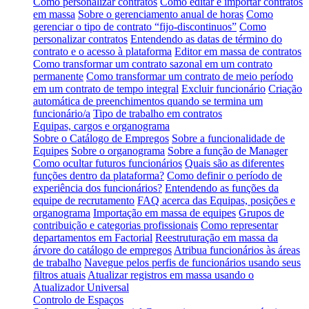
Como personalizar contratos
Como editar e importar contratos
em massa
Sobre o gerenciamento anual de horas
Como
gerenciar o tipo de contrato “fijo-discontinuos”
Como
personalizar contratos
Entendendo as datas de término do
contrato e o acesso à plataforma
Editor em massa de contratos
Como transformar um contrato sazonal em um contrato
permanente
Como transformar um contrato de meio período
em um contrato de tempo integral
Excluir funcionário
Criação
automática de preenchimentos quando se termina um
funcionário/a
Tipo de trabalho em contratos
Equipas, cargos e organograma
Sobre o Catálogo de Empregos
Sobre a funcionalidade de
Equipes
Sobre o organograma
Sobre a função de Manager
Como ocultar futuros funcionários
Quais são as diferentes
funções dentro da plataforma?
Como definir o período de
experiência dos funcionários?
Entendendo as funções da
equipe de recrutamento
FAQ acerca das Equipas, posições e
organograma
Importação em massa de equipes
Grupos de
contribuição e categorias profissionais
Como representar
departamentos em Factorial
Reestruturação em massa da
árvore do catálogo de empregos
Atribua funcionários às áreas
de trabalho
Navegue pelos perfis de funcionários usando seus
filtros atuais
Atualizar registros em massa usando o
Atualizador Universal
Controlo de Espaços