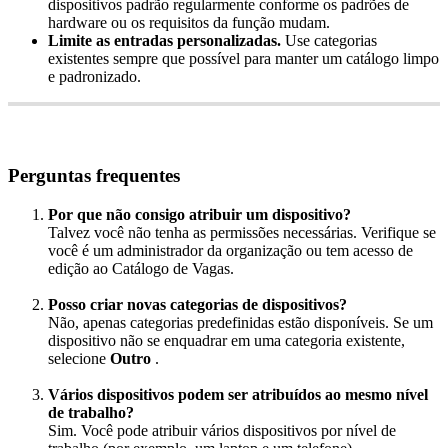
dispositivos
padr
ã
o
regularmente
conforme
os
padr
õ
es
de
hardware
ou
os
requisitos
da
fun
ç
ã
o
mudam
.
Limite
as
entradas
personalizadas
.
Use
categorias
existentes
sempre
que
poss
í
vel
para
manter
um
cat
á
logo
limpo
e
padronizado
.
Perguntas
frequentes
Por
que
n
ã
o
consigo
atribuir
um
dispositivo
?
Talvez
voc
ê
n
ã
o
tenha
as
permiss
õ
es
necess
á
rias
.
Verifique
se
voc
ê
é
um
administrador
da
organiza
ç
ã
o
ou
tem
acesso
de
edi
ç
ã
o
ao
Cat
á
logo
de
Vagas
.
Posso
criar
novas
categorias
de
dispositivos
?
N
ã
o
,
apenas
categorias
predefinidas
est
ã
o
dispon
í
veis
.
Se
um
dispositivo
n
ã
o
se
enquadrar
em
uma
categoria
existente
,
selecione
Outro
.
V
á
rios
dispositivos
podem
ser
atribu
í
dos
ao
mesmo
n
í
vel
de
trabalho
?
Sim
.
Voc
ê
pode
atribuir
v
á
rios
dispositivos
por
n
í
vel
de