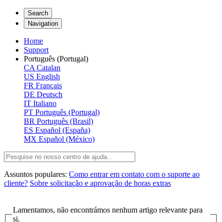
Search
Navigation
Home
Support
Português (Portugal)
CA
Catalan
US
English
FR
Français
DE
Deutsch
IT
Italiano
PT
Português (Portugal)
BR
Português (Brasil)
ES
Español (España)
MX
Español (México)
Assuntos populares:
Como entrar em contato com o suporte ao
cliente?
Sobre solicitação e aprovação de horas extras
Lamentamos, não encontrámos nenhum artigo relevante para
si.