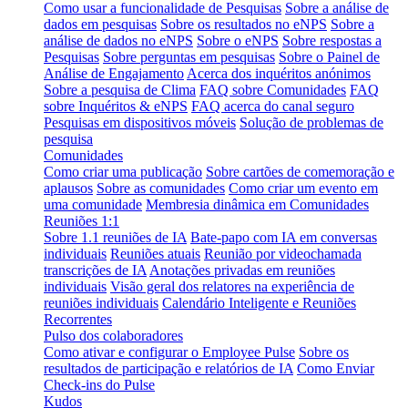
Como usar a funcionalidade de Pesquisas
Sobre a análise de
dados em pesquisas
Sobre os resultados no eNPS
Sobre a
análise de dados no eNPS
Sobre o eNPS
Sobre respostas a
Pesquisas
Sobre perguntas em pesquisas
Sobre o Painel de
Análise de Engajamento
Acerca dos inquéritos anónimos
Sobre a pesquisa de Clima
FAQ sobre Comunidades
FAQ
sobre Inquéritos & eNPS
FAQ acerca do canal seguro
Pesquisas em dispositivos móveis
Solução de problemas de
pesquisa
Comunidades
Como criar uma publicação
Sobre cartões de comemoração e
aplausos
Sobre as comunidades
Como criar um evento em
uma comunidade
Membresia dinâmica em Comunidades
Reuniões 1:1
Sobre 1.1 reuniões de IA
Bate-papo com IA em conversas
individuais
Reuniões atuais
Reunião por videochamada
transcrições de IA
Anotações privadas em reuniões
individuais
Visão geral dos relatores na experiência de
reuniões individuais
Calendário Inteligente e Reuniões
Recorrentes
Pulso dos colaboradores
Como ativar e configurar o Employee Pulse
Sobre os
resultados de participação e relatórios de IA
Como Enviar
Check-ins do Pulse
Kudos