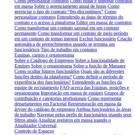
Como personalizar contratos
Como editar e importar contratos
em massa
Sobre o gerenciamento anual de horas
Como
gerenciar o tipo de contrato “fijo-discontinuos”
Como
personalizar contratos
Entendendo as datas de término do
contrato e o acesso à plataforma
Editor em massa de contratos
Como transformar um contrato sazonal em um contrato
permanente
Como transformar um contrato de meio período
em um contrato de tempo integral
Excluir funcionário
Criação
automática de preenchimentos quando se termina um
funcionário/a
Tipo de trabalho em contratos
Equipas, cargos e organograma
Sobre o Catálogo de Empregos
Sobre a funcionalidade de
Equipes
Sobre o organograma
Sobre a função de Manager
Como ocultar futuros funcionários
Quais são as diferentes
funções dentro da plataforma?
Como definir o período de
experiência dos funcionários?
Entendendo as funções da
equipe de recrutamento
FAQ acerca das Equipas, posições e
organograma
Importação em massa de equipes
Grupos de
contribuição e categorias profissionais
Como representar
departamentos em Factorial
Reestruturação em massa da
árvore do catálogo de empregos
Atribua funcionários às áreas
de trabalho
Navegue pelos perfis de funcionários usando seus
filtros atuais
Atualizar registros em massa usando o
Atualizador Universal
Controlo de Espaços