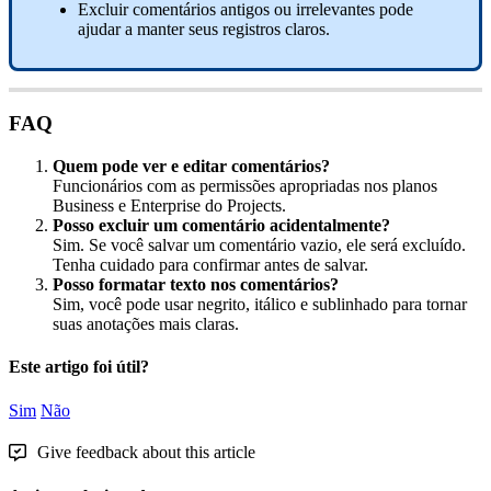
Excluir
coment
á
rios
antigos
ou
irrelevantes
pode
ajudar
a
manter
seus
registros
claros
.
FAQ
Quem
pode
ver
e
editar
coment
á
rios
?
Funcion
á
rios
com
as
permiss
õ
es
apropriadas
nos
planos
Business
e
Enterprise
do
Projects
.
Posso
excluir
um
coment
á
rio
acidentalmente
?
Sim
.
Se
voc
ê
salvar
um
coment
á
rio
vazio
,
ele
ser
á
exclu
í
do
.
Tenha
cuidado
para
confirmar
antes
de
salvar
.
Posso
formatar
texto
nos
coment
á
rios
?
Sim
,
voc
ê
pode
usar
negrito
,
it
á
lico
e
sublinhado
para
tornar
suas
anota
ç
õ
es
mais
claras
.
Este artigo foi útil?
Sim
Não
Give feedback about this article