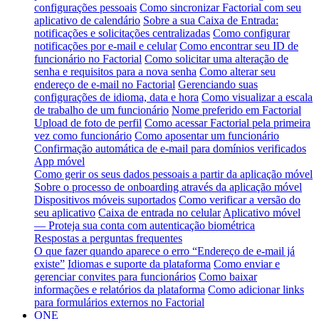
configurações pessoais
Como sincronizar Factorial com seu
aplicativo de calendário
Sobre a sua Caixa de Entrada:
notificações e solicitações centralizadas
Como configurar
notificações por e-mail e celular
Como encontrar seu ID de
funcionário no Factorial
Como solicitar uma alteração de
senha e requisitos para a nova senha
Como alterar seu
endereço de e-mail no Factorial
Gerenciando suas
configurações de idioma, data e hora
Como visualizar a escala
de trabalho de um funcionário
Nome preferido em Factorial
Upload de foto de perfil
Como acessar Factorial pela primeira
vez como funcionário
Como aposentar um funcionário
Confirmação automática de e-mail para domínios verificados
App móvel
Como gerir os seus dados pessoais a partir da aplicação móvel
Sobre o processo de onboarding através da aplicação móvel
Dispositivos móveis suportados
Como verificar a versão do
seu aplicativo
Caixa de entrada no celular
Aplicativo móvel
— Proteja sua conta com autenticação biométrica
Respostas a perguntas frequentes
O que fazer quando aparece o erro “Endereço de e-mail já
existe”
Idiomas e suporte da plataforma
Como enviar e
gerenciar convites para funcionários
Como baixar
informações e relatórios da plataforma
Como adicionar links
para formulários externos no Factorial
ONE