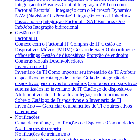
Integração do Business Central
Integração ZKTeco com
Factorial
Factorial – Integração com o Microsoft Dynamics
NAV (Navision On-Premise)
Integração com o LinkedIn -
Passo a passo
Integração Factorial – SAP Business One
InfoJobs Integração bidirecional
Gestão de TI
Factorial IT
Comece com o Factorial IT
Compras de IT
Gestão de
Dispositivos Móveis (MDM)
Gestão de SaaS
Onboardings e
offboardings
Gestão de dispositivos
Proteção de endpoint
Compras globais
Desenvolvedores
Inventário de TI
Inventário de TI
Como importar seu inventário de TI
Atribuir
dispositivos no catálogo de tarefas
Guia de integração de
dispositivos para novos funcionários
Contratos de dispositivos
automatizados no inventário de IT
Catálogo de dispositivos
Atribuir ativos de TI durante a integração de funcionários
Sobre o Catálogo de Dispositivos e o Inventário de TI
Inventário — Gerenciar equipamentos de TI e outros ativos
da empresa
Notificações
Canal de confiança, notificações de Espaços e Comunidades
Notificações do projeto
Notificações de treinamento
notificações de intervalo de tolerância de rastreamento de