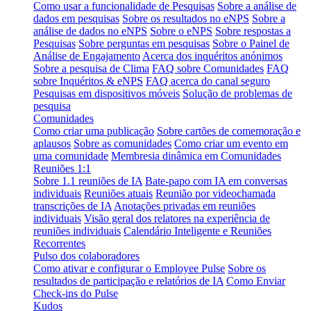
Como usar a funcionalidade de Pesquisas
Sobre a análise de
dados em pesquisas
Sobre os resultados no eNPS
Sobre a
análise de dados no eNPS
Sobre o eNPS
Sobre respostas a
Pesquisas
Sobre perguntas em pesquisas
Sobre o Painel de
Análise de Engajamento
Acerca dos inquéritos anónimos
Sobre a pesquisa de Clima
FAQ sobre Comunidades
FAQ
sobre Inquéritos & eNPS
FAQ acerca do canal seguro
Pesquisas em dispositivos móveis
Solução de problemas de
pesquisa
Comunidades
Como criar uma publicação
Sobre cartões de comemoração e
aplausos
Sobre as comunidades
Como criar um evento em
uma comunidade
Membresia dinâmica em Comunidades
Reuniões 1:1
Sobre 1.1 reuniões de IA
Bate-papo com IA em conversas
individuais
Reuniões atuais
Reunião por videochamada
transcrições de IA
Anotações privadas em reuniões
individuais
Visão geral dos relatores na experiência de
reuniões individuais
Calendário Inteligente e Reuniões
Recorrentes
Pulso dos colaboradores
Como ativar e configurar o Employee Pulse
Sobre os
resultados de participação e relatórios de IA
Como Enviar
Check-ins do Pulse
Kudos