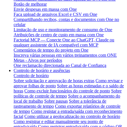
Botão de melhorar
Envie despesas em massa com One
Faça upload de arquivos Excel e CSV em One
Compartilhando recibos, contas e documentos com One no
celular
Limitação de uso e monitoramento de consumo de One
Atribuições de centro de custo em massa com One
Factorial MCP — Conecte One ao ChatGPT, Claude ou
qualquer assistente de IA compatível com MCP
Comentários de tempo do projeto em One
Inscreva várias pessoas em vários treinamentos com ONE
Metas - Alvos por períodos
One reclamação direcionada ao Canal de Confiança
Controlo de horário e ausências
Controlo de horário
Sobre solicitação e aprovação de horas extras
Como revisar e
aprovar folhas de ponto
Sobre as horas estimadas e o saldo de
horas
Como excluir funcionários do controle de ponto
Sobre
políticas de controle de tempo
Sobre o acompanhamento do
local de trabalho
Sobre pausas
Sobre a tolerância de
rastreamento de tempo
Como exportar relatórios de controle
de tempo
Como registar a entrada/saída com reconhecimento
facial
Como utilizar a geolocalização no controlo de horário
Como registrar e editar manualmente seu ponto de
entrada/saída
Como registrar entrada/saída com o código QR