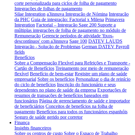
corte personalizada para ciclos de folha de pagamento
Integrações de folhas de pagamento
Silae Integration
a3innuva Integração de Nómina
Integração
da PHC
Guia de integração: Factorial x Milena
Primavera
Integration
Factorial – Integração Sage 200
Suporte a
múltiplas integrações de folha de pagamento no módulo de
Remuneração
Gerencie períodos de atividade 'fixos-
descontínuos' com a3innuva
Sage 100
DATEV LAUDS
Integração - Solução de Problemas
German DATEV Payroll
fields
Benefícios
Sobre a Compensação Flexível para Refeições e Transporte -
Cartão de Benefícios
Treinamento por meio de remuneração
flexível
Benefício de bem-estar
Registre um plano de saúde
empresarial
Sobre os benefícios
Personalizar o dia de reinício
do ciclo de benefícios
Inscrição do funcionário e seus
dependentes no plano de saúde da empresa
Exportações de
resumos de transações de benefícios baseados em
funcionários
Página de gerenciamento de saúde e importador
de beneficiários
Conceitos de benefícios na folha de
pagamento
Benefícios para todos os funcionários espanhóis
Seguro de saúde gerido por corretor
Finança
Insights financeiros
Sobre os centros de custo
Sobre o Espaço de Trabalho