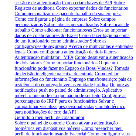
sessão e de autenticação
Como criar chaves de API
Sobre
Registos de auditoria
Como exportar dados de funcionários
Como personalizar o espaço de trabalho da sua empresa
Como configurar a página da empresa
Sobre campos
personalizados
Sobre tabelas personalizadas
Sobre locais de
trabalho
Como adicionar funcionários/as
Erros ao importar
dados de colaboradores do Excel
Como fazer login na conta
de um funcionário como administrador
Sobre as
configurações de segurança
Acerca de multicontas e entidades
legais
Como configurar a autenticação de dois fatores
Autenticação multifator - MFA
Como desativar a autenticação
de dois fatores
Como importar funcionários
O que um
funcionário pode fazer no Espaço de Boas-Vindas?
Tomada
de decisão inteligente na caixa de entrada
Como editar
informações do funcionário
Emprego transfronteiriço: país de
residência do empregado versus entidade jurídica
Depure as
notificações push no painel de administração.
Aplicativo
móvel: o que pode e o que não pode ser feito
Configure as
porcentagens do IRPF para os funcionários
Salvar e
compartilhar visualizações personalizadas
Contato técnico
para notificações de erro da API
Gerindo o meu perfil de colaborador
Sobre o painel de controle
Como ativar a autenticação
biométrica em dispositivos móveis
Como preencher meu
perfil de funcionário usando Factorial
Como configurar suas