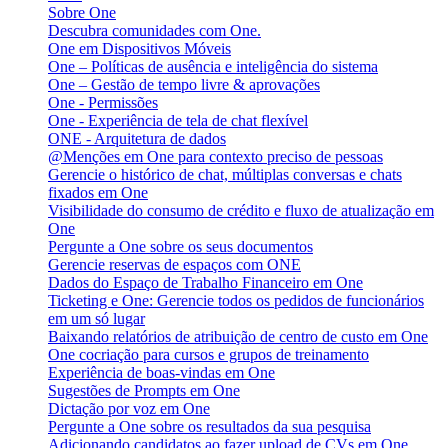
Sobre One
Descubra comunidades com One.
One em Dispositivos Móveis
One – Políticas de ausência e inteligência do sistema
One – Gestão de tempo livre & aprovações
One - Permissões
One - Experiência de tela de chat flexível
ONE - Arquitetura de dados
@Menções em One para contexto preciso de pessoas
Gerencie o histórico de chat, múltiplas conversas e chats
fixados em One
Visibilidade do consumo de crédito e fluxo de atualização em
One
Pergunte a One sobre os seus documentos
Gerencie reservas de espaços com ONE
Dados do Espaço de Trabalho Financeiro em One
Ticketing e One: Gerencie todos os pedidos de funcionários
em um só lugar
Baixando relatórios de atribuição de centro de custo em One
One cocriação para cursos e grupos de treinamento
Experiência de boas-vindas em One
Sugestões de Prompts em One
Dictação por voz em One
Pergunte a One sobre os resultados da sua pesquisa
Adicionando candidatos ao fazer upload de CVs em One