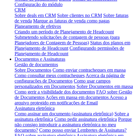
Configuração do módulo
CRM
Sobre deals em CRM
Sobre clientes no CRM
Sobre faturas
de venda
Marque as faturas de venda como pagas
Planeamento de efetivos
Criando um período de Planejamento de Headcount
Submetendo solicitações de contagem de pessoas (para
Planejadores de Contagem de Pessoas)
Status dos planos em
Planejamento de Headcount
Configurando permissões de
Planejamento de Headcount
Documentos e Assinaturas
Gestão de documentos
Sobre Documentos
Como enviar contracheques em massa
Como consultar meus contracheques
Acerca da página de
configurações de Documentos
Como usar campos
personalizados em Documentos
Sobre Documentos em massa
Como gerir a visibilidade dos documentos
FAQ sobre Gestão
de Documentos
Ações em massa em documentos
Acesso a
arquivo protegido em notificações de Email
Assinatura eletrónica
Como assinar um documento (assinatura eletrônica)
Sobre a
assinatura eletrônica
Como pedir assinatura eletrônica
Porque
não consigo introduzir a assinatura eletrónica no meu
documento?
Como posso enviar Lembretes de Assinatura?
FAQ sobre assinatura eletrônica
Assinatura eletrônica em