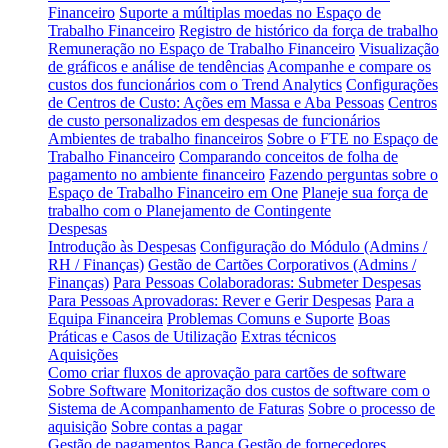
Financeiro
Suporte a múltiplas moedas no Espaço de
Trabalho Financeiro
Registro de histórico da força de trabalho
Remuneração no Espaço de Trabalho Financeiro
Visualização
de gráficos e análise de tendências
Acompanhe e compare os
custos dos funcionários com o Trend Analytics
Configurações
de Centros de Custo: Ações em Massa e Aba Pessoas
Centros
de custo personalizados em despesas de funcionários
Ambientes de trabalho financeiros
Sobre o FTE no Espaço de
Trabalho Financeiro
Comparando conceitos de folha de
pagamento no ambiente financeiro
Fazendo perguntas sobre o
Espaço de Trabalho Financeiro em One
Planeje sua força de
trabalho com o Planejamento de Contingente
Despesas
Introdução às Despesas
Configuração do Módulo (Admins /
RH / Finanças)
Gestão de Cartões Corporativos (Admins /
Finanças)
Para Pessoas Colaboradoras: Submeter Despesas
Para Pessoas Aprovadoras: Rever e Gerir Despesas
Para a
Equipa Financeira
Problemas Comuns e Suporte
Boas
Práticas e Casos de Utilização
Extras técnicos
Aquisições
Como criar fluxos de aprovação para cartões de software
Sobre Software
Monitorização dos custos de software com o
Sistema de Acompanhamento de Faturas
Sobre o processo de
aquisição
Sobre contas a pagar
Gestão de pagamentos
Banca
Gestão de fornecedores