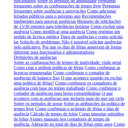
funcionários
Sobre os períodos de antiguidade
Perguntas
frequentes sobre as configurações de tempo livre
Perguntas
frequentes sobre ausências e aprovações
Como adicionar
feriados públicos para o próximo ano
Recomendações
inteligentes para aprovar ausências
Bloqueio de solicitações
de 15/30 minutos para tolerâncias horárias
Como excluir uma
ausência
Como modificar uma ausência
Como registrar um
pedido de licença médica
Tipos de ausências e como solicitá-
las
Solução de problemas: Não é possível solicitar ausências
pelo aplicativo.
Por que os dias de férias aparecem de forma
diferente para funcionários e administradores
Definições de ausências
Sobre as configurações de tempo de inatividade: visão geral
Como criar e atribuir políticas de férias
Como configurar as
licenças remuneradas
Como configurar o contador de
ausências de balanço fixo
O que acontece quando eu excluo
uma política de férias?
Como configurar os contadores de
ausência com base no tempo trabalhado
Como configurar o
contador de ausências para horas extraordinárias
O que
acontece com as ausências que incluem mais do que um ciclo
Sobre os períodos de posse
Sobre as atribuições da política de
tempo livre
Como configurar o acúmulo de férias e dias de
ausência
Cálculo de tempo de folga
Como importar subsídios
de folga
Ajustes manuais nos contadores de tempo de
ausência.
Alteração no total de dias de férias entre anos
Como