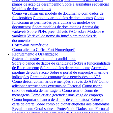
planos de ação de desempenho
Sobre a assinatura sequencial
Modelos de documentos
Como visualizar um modelo de documento com dados de
funcionários
Como enviar modelos de documentos
Como
funcionam as permissões para utilizar os modelos de
documentos
Sobre modelos de documentos
Acerca das
variáveis
Sobre PDFs preenchíveis
FAQ sobre Modelos e
variáveis
Variável de nome da função em modelos de
documentos
Coffre-fort Numérique
Como ativar o Coffre-Fort Numérique?
Recrutamento e Organização
Sistema de rastreamento de candidaturas
Sobre o banco de dados de candidatos
Sobre a funcionalidade
de Recrutamento
Sobre modelos de recrutamento
Acerca do
pipeline de contratação
Sobre o portal de empregos interno e
indicações
Gerente de contratação e permissões no ATS
Como deixar comentários e menções através do ATS?
Como
adicionar recrutadores externos ao Factorial
Como usar a
caixa de entrada de mensagens
Como usar o fórum de
mensagens
Como criar e gerenciar uma vaga de emprego
Como importar o banco de dados de candidatos?
Sobre a
carta de oferta
Sobre como adicionar etiquetas aos candidatos
Regulamento Geral sobre a Proteção de Dados com Factorial