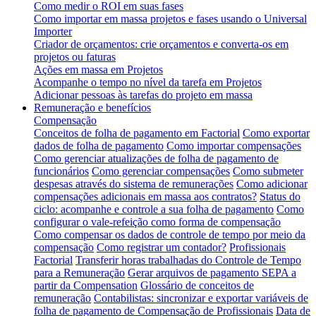
Como medir o ROI em suas fases
Como importar em massa projetos e fases usando o Universal
Importer
Criador de orçamentos: crie orçamentos e converta-os em
projetos ou faturas
Ações em massa em Projetos
Acompanhe o tempo no nível da tarefa em Projetos
Adicionar pessoas às tarefas do projeto em massa
Remuneração e benefícios
Compensação
Conceitos de folha de pagamento em Factorial
Como exportar
dados de folha de pagamento
Como importar compensações
Como gerenciar atualizações de folha de pagamento de
funcionários
Como gerenciar compensações
Como submeter
despesas através do sistema de remunerações
Como adicionar
compensações adicionais em massa aos contratos?
Status do
ciclo: acompanhe e controle a sua folha de pagamento
Como
configurar o vale-refeição como forma de compensação
Como compensar os dados de controle de tempo por meio da
compensação
Como registrar um contador?
Profissionais
Factorial
Transferir horas trabalhadas do Controle de Tempo
para a Remuneração
Gerar arquivos de pagamento SEPA a
partir da Compensation
Glossário de conceitos de
remuneração
Contabilistas: sincronizar e exportar variáveis de
folha de pagamento de Compensação de Profissionais
Data de