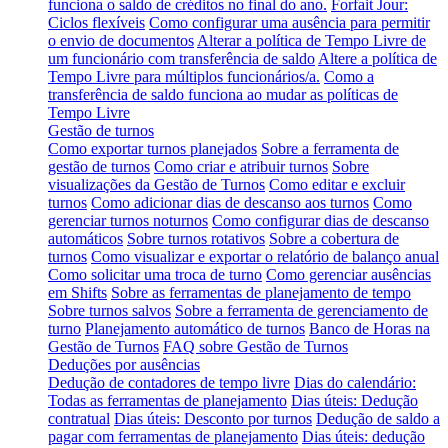
funciona o saldo de créditos no final do ano.
Forfait Jour:
Ciclos flexíveis
Como configurar uma ausência para permitir
o envio de documentos
Alterar a política de Tempo Livre de
um funcionário com transferência de saldo
Altere a política de
Tempo Livre para múltiplos funcionários/a.
Como a
transferência de saldo funciona ao mudar as políticas de
Tempo Livre
Gestão de turnos
Como exportar turnos planejados
Sobre a ferramenta de
gestão de turnos
Como criar e atribuir turnos
Sobre
visualizações da Gestão de Turnos
Como editar e excluir
turnos
Como adicionar dias de descanso aos turnos
Como
gerenciar turnos noturnos
Como configurar dias de descanso
automáticos
Sobre turnos rotativos
Sobre a cobertura de
turnos
Como visualizar e exportar o relatório de balanço anual
Como solicitar uma troca de turno
Como gerenciar ausências
em Shifts
Sobre as ferramentas de planejamento de tempo
Sobre turnos salvos
Sobre a ferramenta de gerenciamento de
turno
Planejamento automático de turnos
Banco de Horas na
Gestão de Turnos
FAQ sobre Gestão de Turnos
Deduções por ausências
Dedução de contadores de tempo livre
Dias do calendário:
Todas as ferramentas de planejamento
Dias úteis: Dedução
contratual
Dias úteis: Desconto por turnos
Dedução de saldo a
pagar com ferramentas de planejamento
Dias úteis: dedução