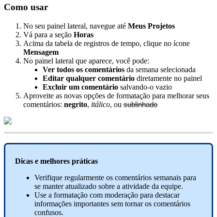
Como
usar
No
seu
painel
lateral
,
navegue
at
é
Meus
Projetos
V
á
para
a
se
ç
ã
o
Horas
Acima
da
tabela
de
registros
de
tempo
,
clique
no
í
cone
Mensagem
No
painel
lateral
que
aparece
,
voc
ê
pode
:
Ver
todos
os
coment
á
rios
da
semana
selecionada
Editar
qualquer
coment
á
rio
diretamente
no
painel
Excluir
um
coment
á
rio
salvando
-
o
vazio
Aproveite
as
novas
op
ç
õ
es
de
formata
ç
ã
o
para
melhorar
seus
coment
á
rios
:
negrito
,
it
á
lico
,
ou
sublinhado
Dicas
e
melhores
pr
á
ticas
Verifique
regularmente
os
coment
á
rios
semanais
para
se
manter
atualizado
sobre
a
atividade
da
equipe
.
Use
a
formata
ç
ã
o
com
modera
ç
ã
o
para
destacar
informa
ç
õ
es
importantes
sem
tornar
os
coment
á
rios
confusos
.