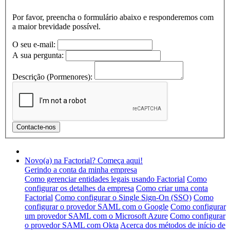
Por favor, preencha o formulário abaixo e responderemos com
a maior brevidade possível.
O seu e-mail:
A sua pergunta:
Descrição (Pormenores):
Novo(a) na Factorial? Começa aqui!
Gerindo a conta da minha empresa
Como gerenciar entidades legais usando Factorial
Como
configurar os detalhes da empresa
Como criar uma conta
Factorial
Como configurar o Single Sign-On (SSO)
Como
configurar o provedor SAML com o Google
Como configurar
um provedor SAML com o Microsoft Azure
Como configurar
o provedor SAML com Okta
Acerca dos métodos de início de