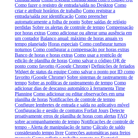
Como fazer o registro de entrada/saída no Desktop
Como
criar e atribuir horários de trabalho
Como registrar a
entrada/saída por identificação
Como preencher
automaticamente a folha de ponto
Sobre saídas de relógio
perdidas
Sobre os alertas de controle de tempo
Compensação
por horas extras
Como adicionar ou alterar uma ausência em
um contador
Balanço anual: máximo de horas anuais vs
tempo planejado
Horas especiais
Como configurar turnos
noturnos
Como configurar a compensação por horas extras
Banco de horas e horas extras
Como usar a restrição de
edição de planilha de horas
Como salvar o código QR de
ponto como favorito (Google Chrome)
Definições de feriados
Widget de status da equipe
Como salvar o ponto por ID como
favorito (Google Chrome)
Sobre sistemas de rastreamento de
tempo
Sobre as políticas de rastreamento de tempo
Como
adicionar dias de descanso automático à ferramenta Time
Planning
Como adicionar ou editar observações em uma
planilha de horas
Notificações de controle de tempo
Configure lembretes de entrada e saída no aplicativo móvel
Configuração e gestão de contratos Forfait Jours
Detecte
proativamente erros de planilha de horas com alertas
FAQ
sobre acompanhamento de tempo
Notificações de controle de
tempo - Alerta de manipulação de turno
Cálculo de saldo
considerando tempo livre
Correções automáticas para freios