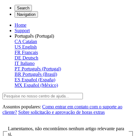
Search
Navigation
Home
Support
Português (Portugal)
CA
Catalan
US
English
FR
Français
DE
Deutsch
IT
Italiano
PT
Português (Portugal)
BR
Português (Brasil)
ES
Español (España)
MX
Español (México)
Assuntos populares:
Como entrar em contato com o suporte ao
cliente?
Sobre solicitação e aprovação de horas extras
Lamentamos, não encontrámos nenhum artigo relevante para
si.