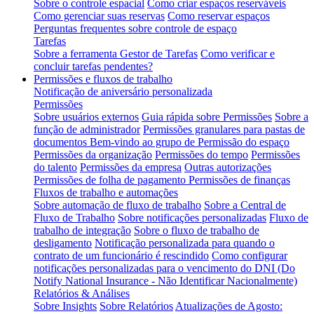
Sobre o controle espacial
Como criar espaços reserváveis
Como gerenciar suas reservas
Como reservar espaços
Perguntas frequentes sobre controle de espaço
Tarefas
Sobre a ferramenta Gestor de Tarefas
Como verificar e
concluir tarefas pendentes?
Permissões e fluxos de trabalho
Notificação de aniversário personalizada
Permissões
Sobre usuários externos
Guia rápida sobre Permissões
Sobre a
função de administrador
Permissões granulares para pastas de
documentos
Bem-vindo ao grupo de Permissão do espaço
Permissões da organização
Permissões do tempo
Permissões
do talento
Permissões da empresa
Outras autorizações
Permissões de folha de pagamento
Permissões de finanças
Fluxos de trabalho e automações
Sobre automação de fluxo de trabalho
Sobre a Central de
Fluxo de Trabalho
Sobre notificações personalizadas
Fluxo de
trabalho de integração
Sobre o fluxo de trabalho de
desligamento
Notificação personalizada para quando o
contrato de um funcionário é rescindido
Como configurar
notificações personalizadas para o vencimento do DNI (Do
Notify National Insurance - Não Identificar Nacionalmente)
Relatórios & Análises
Sobre Insights
Sobre Relatórios
Atualizações de Agosto: