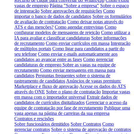
Recurso de clique para conversar do WhatsApp
Como exibir
vagas de emprego
Página "Sobre a empresa"
Sobre o espaço
de integração
Sobre aprovações de requisições
Como
importar o banco de dados de candidatos
Sobre os formulários
de avaliação de contratação
Como deixar notas através do
ATS e das menções?
Como agendar entrevistas
Como
configurar modelos de mensagens de rejeição
Como utilizar a
IA para avaliar e classificar candidaturas
Sobre informações
de recrutamento
Como enviar currículos em massa
Integração
de múltiplos portais
Como ligar para candidatos a partir do
seu telefone
Como enviar e-mails automaticamente aos
candidatos ao avançar entre as fases
Como gerenciar
candidaturas de emprego
Sobre as vagas na equipe de
recrutamento
Como enviar mensagens em massa para
candidatos
Perguntas frequentes sobre o sistema de
rastreamento de candidatos
Anúncios de vagas premium:
Marketplace e fluxo de aprovação
Acesse os dados do ATS
através do ONE
Sobre o plano de contratação
Importar vagas
em massa com o importador universal
Extrair dados de
candidatos de currículos digitalizados
Gerenciar o acesso da
equipe de contratação por fase de recrutamento
Publique uma
vaga apenas na página de carreiras da sua empresa
Contratos e rescisões
Sobre funcionários demitidos
Sobre Contratos
Como
gerenciar contratos
Sobre o sistema de aprovação de contratos