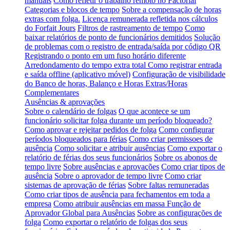
manuais
Como refletir o trabalho remoto no Factorial
Categorias e blocos de tempo
Sobre a compensação de horas
extras com folga.
Licença remunerada refletida nos cálculos
do Forfait Jours
Filtros de rastreamento de tempo
Como
baixar relatórios de ponto de funcionários demitidos
Solução
de problemas com o registro de entrada/saída por código QR
Registrando o ponto em um fuso horário diferente
Arredondamento do tempo extra total
Como registrar entrada
e saída offline (aplicativo móvel)
Configuração de visibilidade
do Banco de horas, Balanço e Horas Extras/Horas
Complementares
Ausências & aprovações
Sobre o calendário de folgas
O que acontece se um
funcionário solicitar folga durante um período bloqueado?
Como aprovar e rejeitar pedidos de folga
Como configurar
períodos bloqueados para férias
Como criar permissoes de
ausência
Como solicitar e atribuir ausências
Como exportar o
relatório de férias dos seus funcionários
Sobre os abonos de
tempo livre
Sobre ausências e aprovações
Como criar tipos de
ausência
Sobre o aprovador de tempo livre
Como criar
sistemas de aprovação de férias
Sobre faltas remuneradas
Como criar tipos de ausência para fechamentos em toda a
empresa
Como atribuir ausências em massa
Função de
Aprovador Global para Ausências
Sobre as configurações de
folga
Como exportar o relatório de folgas dos seus