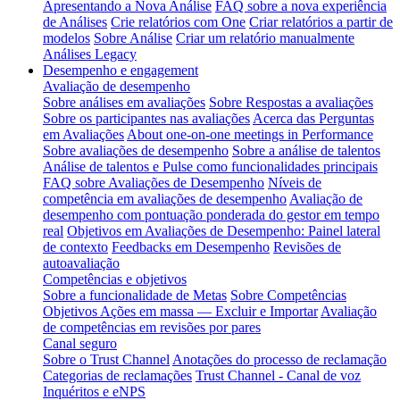
Apresentando a Nova Análise
FAQ sobre a nova experiência
de Análises
Crie relatórios com One
Criar relatórios a partir de
modelos
Sobre Análise
Criar um relatório manualmente
Análises Legacy
Desempenho e engagement
Avaliação de desempenho
Sobre análises em avaliações
Sobre Respostas a avaliações
Sobre os participantes nas avaliações
Acerca das Perguntas
em Avaliações
About one-on-one meetings in Performance
Sobre avaliações de desempenho
Sobre a análise de talentos
Análise de talentos e Pulse como funcionalidades principais
FAQ sobre Avaliações de Desempenho
Níveis de
competência em avaliações de desempenho
Avaliação de
desempenho com pontuação ponderada do gestor em tempo
real
Objetivos em Avaliações de Desempenho: Painel lateral
de contexto
Feedbacks em Desempenho
Revisões de
autoavaliação
Competências e objetivos
Sobre a funcionalidade de Metas
Sobre Competências
Objetivos Ações em massa — Excluir e Importar
Avaliação
de competências em revisões por pares
Canal seguro
Sobre o Trust Channel
Anotações do processo de reclamação
Categorias de reclamações
Trust Channel - Canal de voz
Inquéritos e eNPS