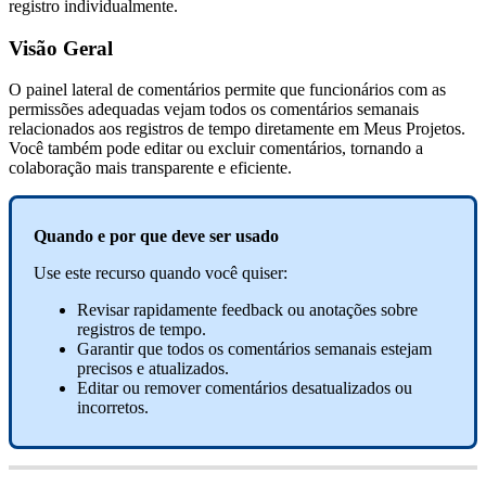
registro individualmente.
Vis
ã
o
Geral
O
painel
lateral
de
coment
á
rios
permite
que
funcion
á
rios
com
as
permiss
õ
es
adequadas
vejam
todos
os
coment
á
rios
semanais
relacionados
aos
registros
de
tempo
diretamente
em
Meus
Projetos
.
Voc
ê
tamb
é
m
pode
editar
ou
excluir
coment
á
rios
,
tornando
a
colabora
ç
ã
o
mais
transparente
e
eficiente
.
Quando
e
por
que
deve
ser
usado
Use
este
recurso
quando
voc
ê
quiser
:
Revisar
rapidamente
feedback
ou
anota
ç
õ
es
sobre
registros
de
tempo
.
Garantir
que
todos
os
coment
á
rios
semanais
estejam
precisos
e
atualizados
.
Editar
ou
remover
coment
á
rios
desatualizados
ou
incorretos
.