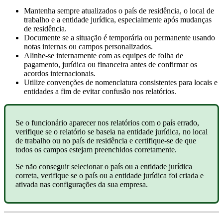
Mantenha
sempre
atualizados
o
pa
í
s
de
resid
ê
ncia
,
o
local
de
trabalho
e
a
entidade
jur
í
dica
,
especialmente
ap
ó
s
mudan
ç
as
de
resid
ê
ncia
.
Documente
se
a
situa
ç
ã
o
é
tempor
á
ria
ou
permanente
usando
notas
internas
ou
campos
personalizados
.
Alinhe
-
se
internamente
com
as
equipes
de
folha
de
pagamento
,
jur
í
dica
ou
financeira
antes
de
confirmar
os
acordos
internacionais
.
Utilize
conven
ç
õ
es
de
nomenclatura
consistentes
para
locais
e
entidades
a
fim
de
evitar
confus
ã
o
nos
relat
ó
rios
.
Se
o
funcion
á
rio
aparecer
nos
relat
ó
rios
com
o
pa
í
s
errado
,
verifique
se
o
relat
ó
rio
se
baseia
na
entidade
jur
í
dica
,
no
local
de
trabalho
ou
no
pa
í
s
de
resid
ê
ncia
e
certifique
-
se
de
que
todos
os
campos
estejam
preenchidos
corretamente
.
Se
n
ã
o
conseguir
selecionar
o
pa
í
s
ou
a
entidade
jur
í
dica
correta
,
verifique
se
o
pa
í
s
ou
a
entidade
jur
í
dica
foi
criada
e
ativada
nas
configura
ç
õ
es
da
sua
empresa
.