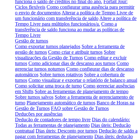
funciona o saldo de créditos no final do ano.
Forfait Jour:
Ciclos flexíveis
Como configurar uma ausência para permitir
o envio de documentos
Alterar a política de Tempo Livre de
um funcionário com transferência de saldo
Altere a política de
Tempo Livre para múltiplos funcionários/a.
Como a
transferência de saldo funciona ao mudar as políticas de
Tempo Livre
Gestão de turnos
Como exportar turnos planejados
Sobre a ferramenta de
gestão de turnos
Como criar e atribuir turnos
Sobre
visualizações da Gestão de Turnos
Como editar e excluir
turnos
Como adicionar dias de descanso aos turnos
Como
gerenciar turnos noturnos
Como configurar dias de descanso
automáticos
Sobre turnos rotativos
Sobre a cobertura de
turnos
Como visualizar e exportar o relatório de balanço anual
Como solicitar uma troca de turno
Como gerenciar ausências
em Shifts
Sobre as ferramentas de planejamento de tempo
Sobre turnos salvos
Sobre a ferramenta de gerenciamento de
turno
Planejamento automático de turnos
Banco de Horas na
Gestão de Turnos
FAQ sobre Gestão de Turnos
Deduções por ausências
Dedução de contadores de tempo livre
Dias do calendário:
Todas as ferramentas de planejamento
Dias úteis: Dedução
contratual
Dias úteis: Desconto por turnos
Dedução de saldo a
pagar com ferramentas de planejamento
Dias úteis: dedução