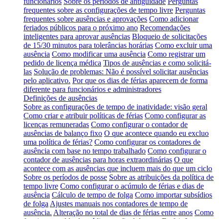
funcionários
Sobre os períodos de antiguidade
Perguntas
frequentes sobre as configurações de tempo livre
Perguntas
frequentes sobre ausências e aprovações
Como adicionar
feriados públicos para o próximo ano
Recomendações
inteligentes para aprovar ausências
Bloqueio de solicitações
de 15/30 minutos para tolerâncias horárias
Como excluir uma
ausência
Como modificar uma ausência
Como registrar um
pedido de licença médica
Tipos de ausências e como solicitá-
las
Solução de problemas: Não é possível solicitar ausências
pelo aplicativo.
Por que os dias de férias aparecem de forma
diferente para funcionários e administradores
Definições de ausências
Sobre as configurações de tempo de inatividade: visão geral
Como criar e atribuir políticas de férias
Como configurar as
licenças remuneradas
Como configurar o contador de
ausências de balanço fixo
O que acontece quando eu excluo
uma política de férias?
Como configurar os contadores de
ausência com base no tempo trabalhado
Como configurar o
contador de ausências para horas extraordinárias
O que
acontece com as ausências que incluem mais do que um ciclo
Sobre os períodos de posse
Sobre as atribuições da política de
tempo livre
Como configurar o acúmulo de férias e dias de
ausência
Cálculo de tempo de folga
Como importar subsídios
de folga
Ajustes manuais nos contadores de tempo de
ausência.
Alteração no total de dias de férias entre anos
Como