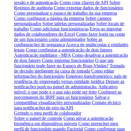
sessão e de autenticação
Como criar chaves de API
Sobre
Registos de auditoria
Como exportar dados de funcionários
Como personalizar o espaço de trabalho da sua empresa
Como configurar a página da empresa
Sobre campos
personalizados
Sobre tabelas personalizadas
Sobre locais de
trabalho
Como adicionar funcionários/as
Erros ao importar
dados de colaboradores do Excel
Como fazer login na conta
de um funcionário como administrador
Sobre as
configurações de segurança
Acerca de multicontas e entidades
legais
Como configurar a autenticação de dois fatores
Autenticação multifator - MFA
Como desativar a autenticação
de dois fatores
Como importar funcionários
O que um
funcionário pode fazer no Espaço de Boas-Vindas?
Tomada
de decisão inteligente na caixa de entrada
Como editar
informações do funcionário
Emprego transfronteiriço: país de
residência do empregado versus entidade jurídica
Depure as
notificações push no painel de administração.
Aplicativo
móvel: o que pode e o que não pode ser feito
Configure as
porcentagens do IRPF para os funcionários
Salvar e
compartilhar visualizações personalizadas
Contato técnico
para notificações de erro da API
Gerindo o meu perfil de colaborador
Sobre o painel de controle
Como ativar a autenticação
biométrica em dispositivos móveis
Como preencher meu
perfil de funcionário usando Factorial
Como configurar suas