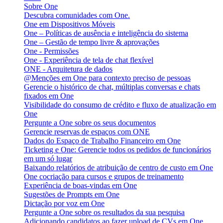
Sobre One
Descubra comunidades com One.
One em Dispositivos Móveis
One – Políticas de ausência e inteligência do sistema
One – Gestão de tempo livre & aprovações
One - Permissões
One - Experiência de tela de chat flexível
ONE - Arquitetura de dados
@Menções em One para contexto preciso de pessoas
Gerencie o histórico de chat, múltiplas conversas e chats
fixados em One
Visibilidade do consumo de crédito e fluxo de atualização em
One
Pergunte a One sobre os seus documentos
Gerencie reservas de espaços com ONE
Dados do Espaço de Trabalho Financeiro em One
Ticketing e One: Gerencie todos os pedidos de funcionários
em um só lugar
Baixando relatórios de atribuição de centro de custo em One
One cocriação para cursos e grupos de treinamento
Experiência de boas-vindas em One
Sugestões de Prompts em One
Dictação por voz em One
Pergunte a One sobre os resultados da sua pesquisa
Adicionando candidatos ao fazer upload de CVs em One