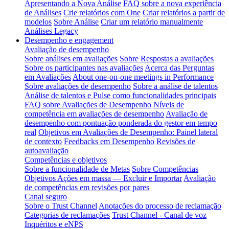
Apresentando a Nova Análise
FAQ sobre a nova experiência
de Análises
Crie relatórios com One
Criar relatórios a partir de
modelos
Sobre Análise
Criar um relatório manualmente
Análises Legacy
Desempenho e engagement
Avaliação de desempenho
Sobre análises em avaliações
Sobre Respostas a avaliações
Sobre os participantes nas avaliações
Acerca das Perguntas
em Avaliações
About one-on-one meetings in Performance
Sobre avaliações de desempenho
Sobre a análise de talentos
Análise de talentos e Pulse como funcionalidades principais
FAQ sobre Avaliações de Desempenho
Níveis de
competência em avaliações de desempenho
Avaliação de
desempenho com pontuação ponderada do gestor em tempo
real
Objetivos em Avaliações de Desempenho: Painel lateral
de contexto
Feedbacks em Desempenho
Revisões de
autoavaliação
Competências e objetivos
Sobre a funcionalidade de Metas
Sobre Competências
Objetivos Ações em massa — Excluir e Importar
Avaliação
de competências em revisões por pares
Canal seguro
Sobre o Trust Channel
Anotações do processo de reclamação
Categorias de reclamações
Trust Channel - Canal de voz
Inquéritos e eNPS