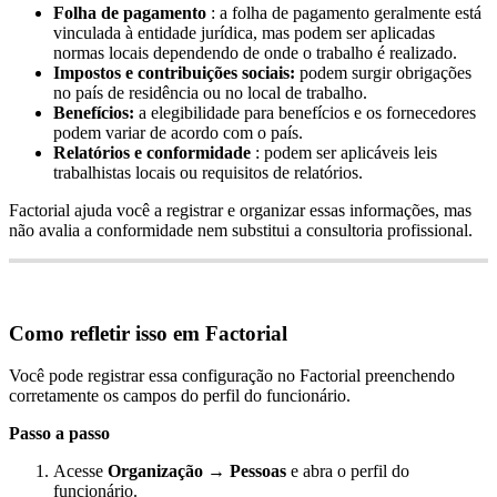
Folha
de
pagamento
:
a
folha
de
pagamento
geralmente
est
á
vinculada
à
entidade
jur
í
dica
,
mas
podem
ser
aplicadas
normas
locais
dependendo
de
onde
o
trabalho
é
realizado
.
Impostos
e
contribui
ç
õ
es
sociais
:
podem
surgir
obriga
ç
õ
es
no
pa
í
s
de
resid
ê
ncia
ou
no
local
de
trabalho
.
Benef
í
cios
:
a
elegibilidade
para
benef
í
cios
e
os
fornecedores
podem
variar
de
acordo
com
o
pa
í
s
.
Relat
ó
rios
e
conformidade
:
podem
ser
aplic
á
veis
leis
trabalhistas
locais
ou
requisitos
de
relat
ó
rios
.
Factorial
ajuda
voc
ê
a
registrar
e
organizar
essas
informa
ç
õ
es
,
mas
n
ã
o
avalia
a
conformidade
nem
substitui
a
consultoria
profissional
.
Como
refletir
isso
em
Factorial
Voc
ê
pode
registrar
essa
configura
ç
ã
o
no
Factorial
preenchendo
corretamente
os
campos
do
perfil
do
funcion
á
rio
.
Passo
a
passo
Acesse
Organiza
ç
ã
o
→
Pessoas
e
abra
o
perfil
do
funcion
á
rio
.