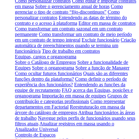
Como personalizar contratos
Como editar e importar contratos
em massa
Sobre o gerenciamento anual de horas
Como
gerenciar o tipo de contrato “fijo-discontinuos”
Como
personalizar contratos
Entendendo as datas de término do
contrato e o acesso à plataforma
Editor em massa de contratos
Como transformar um contrato sazonal em um contrato
permanente
Como transformar um contrato de meio período
em um contrato de tempo integral
Excluir funcionário
Criação
automática de preenchimentos quando se termina um
funcionário/a
Tipo de trabalho em contratos
Equipas, cargos e organograma
Sobre o Catálogo de Empregos
Sobre a funcionalidade de
Equipes
Sobre o organograma
Sobre a função de Manager
Como ocultar futuros funcionários
Quais são as diferentes
funções dentro da plataforma?
Como definir o período de
experiência dos funcionários?
Entendendo as funções da
equipe de recrutamento
FAQ acerca das Equipas, posições e
organograma
Importação em massa de equipes
Grupos de
contribuição e categorias profissionais
Como representar
departamentos em Factorial
Reestruturação em massa da
árvore do catálogo de empregos
Atribua funcionários às áreas
de trabalho
Navegue pelos perfis de funcionários usando seus
filtros atuais
Atualizar registros em massa usando o
Atualizador Universal
Controlo de Espaços