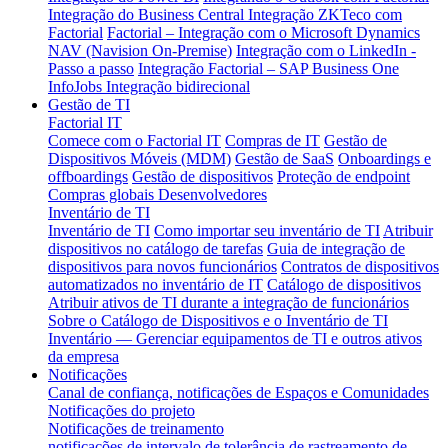
Integração do Business Central
Integração ZKTeco com
Factorial
Factorial – Integração com o Microsoft Dynamics
NAV (Navision On-Premise)
Integração com o LinkedIn -
Passo a passo
Integração Factorial – SAP Business One
InfoJobs Integração bidirecional
Gestão de TI
Factorial IT
Comece com o Factorial IT
Compras de IT
Gestão de
Dispositivos Móveis (MDM)
Gestão de SaaS
Onboardings e
offboardings
Gestão de dispositivos
Proteção de endpoint
Compras globais
Desenvolvedores
Inventário de TI
Inventário de TI
Como importar seu inventário de TI
Atribuir
dispositivos no catálogo de tarefas
Guia de integração de
dispositivos para novos funcionários
Contratos de dispositivos
automatizados no inventário de IT
Catálogo de dispositivos
Atribuir ativos de TI durante a integração de funcionários
Sobre o Catálogo de Dispositivos e o Inventário de TI
Inventário — Gerenciar equipamentos de TI e outros ativos
da empresa
Notificações
Canal de confiança, notificações de Espaços e Comunidades
Notificações do projeto
Notificações de treinamento
notificações de intervalo de tolerância de rastreamento de