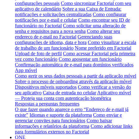
configurações pessoais
Como sincronizar Factorial com seu
aplicativo de calendário
Sobre a sua Caixa de Entrada:
notificações e solicitações centralizadas
Como configurar
notificações por e-mail e celular
Como encontrar seu ID de
funcionário no Factorial
Como solicitar uma alteração de
senha e requisitos para a nova senha
Como alterar seu
endereço de e-mail no Factorial
Gerenciando suas
configurações de idioma, data e hora
Como visualizar a escala
de trabalho de um funcionário
Nome preferido em Factorial
Upload de foto de perfil
Como acessar Factorial pela primeira
vez como funcionário
Como aposentar um funcionário
Confirmação automática de e-mail para domínios verificados
App móvel
Como gerir os seus dados pessoais a partir da aplicação móvel
Sobre o processo de onboarding através da aplicação móvel
Dispositivos móveis suportados
Como verificar a versão do
seu aplicativo
Caixa de entrada no celular
Aplicativo móvel
— Proteja sua conta com autenticação biométrica
Respostas a perguntas frequentes
O que fazer quando aparece o erro “Endereço de e-mail já
existe”
Idiomas e suporte da plataforma
Como enviar e
gerenciar convites para funcionários
Como baixar
informações e relatórios da plataforma
Como adicionar links
para formulários externos no Factorial
ONE