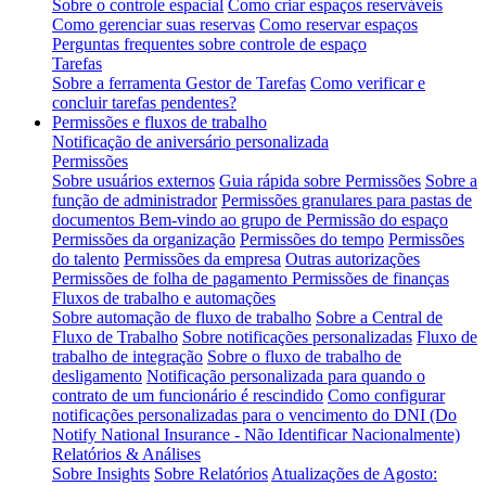
Sobre o controle espacial
Como criar espaços reserváveis
Como gerenciar suas reservas
Como reservar espaços
Perguntas frequentes sobre controle de espaço
Tarefas
Sobre a ferramenta Gestor de Tarefas
Como verificar e
concluir tarefas pendentes?
Permissões e fluxos de trabalho
Notificação de aniversário personalizada
Permissões
Sobre usuários externos
Guia rápida sobre Permissões
Sobre a
função de administrador
Permissões granulares para pastas de
documentos
Bem-vindo ao grupo de Permissão do espaço
Permissões da organização
Permissões do tempo
Permissões
do talento
Permissões da empresa
Outras autorizações
Permissões de folha de pagamento
Permissões de finanças
Fluxos de trabalho e automações
Sobre automação de fluxo de trabalho
Sobre a Central de
Fluxo de Trabalho
Sobre notificações personalizadas
Fluxo de
trabalho de integração
Sobre o fluxo de trabalho de
desligamento
Notificação personalizada para quando o
contrato de um funcionário é rescindido
Como configurar
notificações personalizadas para o vencimento do DNI (Do
Notify National Insurance - Não Identificar Nacionalmente)
Relatórios & Análises
Sobre Insights
Sobre Relatórios
Atualizações de Agosto: