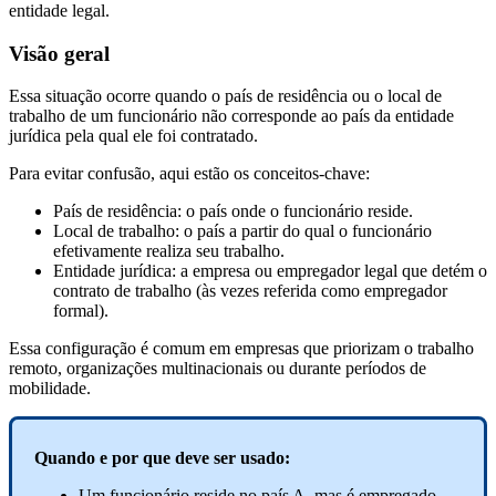
entidade legal.
Vis
ã
o
geral
Essa
situa
ç
ã
o
ocorre
quando
o
pa
í
s
de
resid
ê
ncia
ou
o
local
de
trabalho
de
um
funcion
á
rio
n
ã
o
corresponde
ao
pa
í
s
da
entidade
jur
í
dica
pela
qual
ele
foi
contratado
.
Para
evitar
confus
ã
o
,
aqui
est
ã
o
os
conceitos
-
chave
:
Pa
í
s
de
resid
ê
ncia
:
o
pa
í
s
onde
o
funcion
á
rio
reside
.
Local
de
trabalho
:
o
pa
í
s
a
partir
do
qual
o
funcion
á
rio
efetivamente
realiza
seu
trabalho
.
Entidade
jur
í
dica
:
a
empresa
ou
empregador
legal
que
det
é
m
o
contrato
de
trabalho
(
à
s
vezes
referida
como
empregador
formal
)
.
Essa
configura
ç
ã
o
é
comum
em
empresas
que
priorizam
o
trabalho
remoto
,
organiza
ç
õ
es
multinacionais
ou
durante
per
í
odos
de
mobilidade
.
Quando
e
por
que
deve
ser
usado
:
Um
funcion
á
rio
reside
no
pa
í
s
A
,
mas
é
empregado