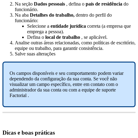
Na
se
ç
ã
o
Dados
pessoais
,
defina
o
pa
í
s
de
resid
ê
ncia
do
funcion
á
rio
.
Na
aba
Detalhes
do
trabalho
,
dentro
do
perfil
do
funcion
á
rio
:
Selecione
a
entidade
jur
í
dica
correta
(
a
empresa
que
emprega
a
pessoa
)
.
Defina
o
local
de
trabalho
,
se
aplic
á
vel
.
Analise
outras
á
reas
relacionadas
,
como
pol
í
ticas
de
escrit
ó
rio
,
equipe
ou
trabalho
,
para
garantir
consist
ê
ncia
.
Salve
suas
altera
ç
õ
es
Os
campos
dispon
í
veis
e
seu
comportamento
podem
variar
dependendo
da
configura
ç
ã
o
da
sua
conta
.
Se
voc
ê
n
ã
o
visualizar
um
campo
espec
í
fico
,
entre
em
contato
com
o
administrador
da
sua
conta
ou
com
a
equipe
de
suporte
Factorial
.
Dicas
e
boas
pr
á
ticas