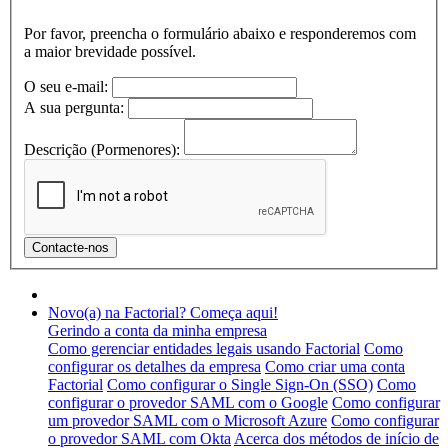
Por favor, preencha o formulário abaixo e responderemos com
a maior brevidade possível.
O seu e-mail:
A sua pergunta:
Descrição (Pormenores):
Novo(a) na Factorial? Começa aqui!
Gerindo a conta da minha empresa
Como gerenciar entidades legais usando Factorial
Como
configurar os detalhes da empresa
Como criar uma conta
Factorial
Como configurar o Single Sign-On (SSO)
Como
configurar o provedor SAML com o Google
Como configurar
um provedor SAML com o Microsoft Azure
Como configurar
o provedor SAML com Okta
Acerca dos métodos de início de