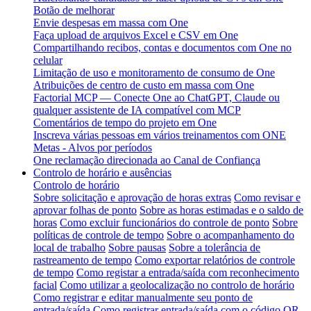
Botão de melhorar
Envie despesas em massa com One
Faça upload de arquivos Excel e CSV em One
Compartilhando recibos, contas e documentos com One no
celular
Limitação de uso e monitoramento de consumo de One
Atribuições de centro de custo em massa com One
Factorial MCP — Conecte One ao ChatGPT, Claude ou
qualquer assistente de IA compatível com MCP
Comentários de tempo do projeto em One
Inscreva várias pessoas em vários treinamentos com ONE
Metas - Alvos por períodos
One reclamação direcionada ao Canal de Confiança
Controlo de horário e ausências
Controlo de horário
Sobre solicitação e aprovação de horas extras
Como revisar e
aprovar folhas de ponto
Sobre as horas estimadas e o saldo de
horas
Como excluir funcionários do controle de ponto
Sobre
políticas de controle de tempo
Sobre o acompanhamento do
local de trabalho
Sobre pausas
Sobre a tolerância de
rastreamento de tempo
Como exportar relatórios de controle
de tempo
Como registar a entrada/saída com reconhecimento
facial
Como utilizar a geolocalização no controlo de horário
Como registrar e editar manualmente seu ponto de
entrada/saída
Como registrar entrada/saída com o código QR