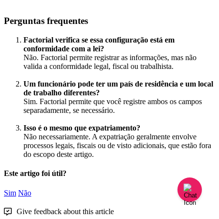
Perguntas
frequentes
Factorial
verifica
se
essa
configura
ç
ã
o
est
á
em
conformidade
com
a
lei
?
N
ã
o
.
Factorial
permite
registrar
as
informa
ç
õ
es
,
mas
n
ã
o
valida
a
conformidade
legal
,
fiscal
ou
trabalhista
.
Um
funcion
á
rio
pode
ter
um
pa
í
s
de
resid
ê
ncia
e
um
local
de
trabalho
diferentes
?
Sim
.
Factorial
permite
que
voc
ê
registre
ambos
os
campos
separadamente
,
se
necess
á
rio
.
Isso
é
o
mesmo
que
expatriamento
?
N
ã
o
necessariamente
.
A
expatria
ç
ã
o
geralmente
envolve
processos
legais
,
fiscais
ou
de
visto
adicionais
,
que
est
ã
o
fora
do
escopo
deste
artigo
.
Este artigo foi útil?
Sim
Não
Give feedback about this article