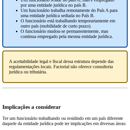
por
uma
entidade
jur
í
dica
no
pa
í
s
B
.
Um
funcion
á
rio
trabalha
remotamente
do
Pa
í
s
A
para
uma
entidade
jur
í
dica
sediada
no
Pa
í
s
B
.
O
funcion
á
rio
est
á
trabalhando
temporariamente
em
outro
pa
í
s
(
mobilidade
de
curto
prazo
)
.
O
funcion
á
rio
mudou
-
se
permanentemente
,
mas
continua
empregado
pela
mesma
entidade
jur
í
dica
.
A
aceitabilidade
legal
e
fiscal
dessa
estrutura
depende
das
regulamenta
ç
õ
es
locais
.
Factorial
n
ã
o
oferece
consultoria
jur
í
dica
ou
tribut
á
ria
.
Implica
ç
õ
es
a
considerar
Ter
um
funcion
á
rio
trabalhando
ou
residindo
em
um
pa
í
s
diferente
daquele
da
entidade
jur
í
dica
pode
ter
implica
ç
õ
es
em
diversas
á
reas
: