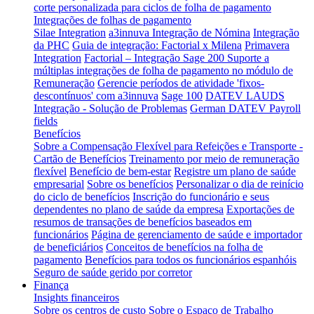
corte personalizada para ciclos de folha de pagamento
Integrações de folhas de pagamento
Silae Integration
a3innuva Integração de Nómina
Integração
da PHC
Guia de integração: Factorial x Milena
Primavera
Integration
Factorial – Integração Sage 200
Suporte a
múltiplas integrações de folha de pagamento no módulo de
Remuneração
Gerencie períodos de atividade 'fixos-
descontínuos' com a3innuva
Sage 100
DATEV LAUDS
Integração - Solução de Problemas
German DATEV Payroll
fields
Benefícios
Sobre a Compensação Flexível para Refeições e Transporte -
Cartão de Benefícios
Treinamento por meio de remuneração
flexível
Benefício de bem-estar
Registre um plano de saúde
empresarial
Sobre os benefícios
Personalizar o dia de reinício
do ciclo de benefícios
Inscrição do funcionário e seus
dependentes no plano de saúde da empresa
Exportações de
resumos de transações de benefícios baseados em
funcionários
Página de gerenciamento de saúde e importador
de beneficiários
Conceitos de benefícios na folha de
pagamento
Benefícios para todos os funcionários espanhóis
Seguro de saúde gerido por corretor
Finança
Insights financeiros
Sobre os centros de custo
Sobre o Espaço de Trabalho