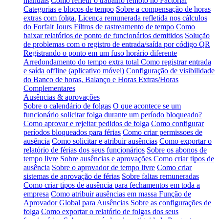
manuais
Como refletir o trabalho remoto no Factorial
Categorias e blocos de tempo
Sobre a compensação de horas
extras com folga.
Licença remunerada refletida nos cálculos
do Forfait Jours
Filtros de rastreamento de tempo
Como
baixar relatórios de ponto de funcionários demitidos
Solução
de problemas com o registro de entrada/saída por código QR
Registrando o ponto em um fuso horário diferente
Arredondamento do tempo extra total
Como registrar entrada
e saída offline (aplicativo móvel)
Configuração de visibilidade
do Banco de horas, Balanço e Horas Extras/Horas
Complementares
Ausências & aprovações
Sobre o calendário de folgas
O que acontece se um
funcionário solicitar folga durante um período bloqueado?
Como aprovar e rejeitar pedidos de folga
Como configurar
períodos bloqueados para férias
Como criar permissoes de
ausência
Como solicitar e atribuir ausências
Como exportar o
relatório de férias dos seus funcionários
Sobre os abonos de
tempo livre
Sobre ausências e aprovações
Como criar tipos de
ausência
Sobre o aprovador de tempo livre
Como criar
sistemas de aprovação de férias
Sobre faltas remuneradas
Como criar tipos de ausência para fechamentos em toda a
empresa
Como atribuir ausências em massa
Função de
Aprovador Global para Ausências
Sobre as configurações de
folga
Como exportar o relatório de folgas dos seus