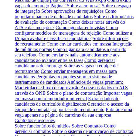
Recurso de clique para conversar do WhatsApp
Como exibir
vagas de emprego
Página "Sobre a empresa"
Sobre o espaço
de integração
Sobre aprovações de requisições
Como
importar o banco de dados de candidatos
Sobre os formulários
de avaliação de contratação
Como deixar notas através do
ATS e das menções?
Como agendar entrevistas
Como
configurar modelos de mensagens de rejeição
Como utilizar a
IA para avaliar e classificar candidaturas
Sobre informações
de recrutamento
Como enviar currículos em massa
Integração
de múltiplos portais
Como ligar para candidatos a partir do
seu telefone
Como enviar e-mails automaticamente aos
candidatos ao avançar entre as fases
Como gerenciar
candidaturas de emprego
Sobre as vagas na equipe de
recrutamento
Como enviar mensagens em massa para
candidatos
Perguntas frequentes sobre o sistema de
rastreamento de candidatos
Anúncios de vagas premium:
Marketplace e fluxo de aprovação
Acesse os dados do ATS
através do ONE
Sobre o plano de contratação
Importar vagas
em massa com o importador universal
Extrair dados de
candidatos de currículos digitalizados
Gerenciar o acesso da
equipe de contratação por fase de recrutamento
Publique uma
vaga apenas na página de carreiras da sua empresa
Contratos e rescisões
Sobre funcionários demitidos
Sobre Contratos
Como
gerenciar contratos
Sobre o sistema de aprovação de contratos