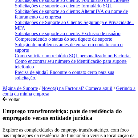
Solicitações de suporte ao cliente: Formulário de incidentes
Solicitações de suporte ao cliente: formulário SQL
Solicitações de suporte ao cliente: Alterar IVA ou nome de
faturamento da empresa
Solicitações de Suporte ao Cliente: Segurança e Privacidade -
MFA
Solicitações de suporte ao cliente: Exclusão de usuário
Compreendendo o status do seu tíquete de suporte
Solução de problemas antes de entrar em contato com o
suporte
Como solicitar um relatório SQL personalizado no Factorial
Como encontrar seu número de identificação para suporte
telefônico
Precisa de ajuda? Encontre o contato certo para sua
solicitação.
Página de Suporte
/
Novo(a) na Factorial? Começa aqui!
/
Gerindo a
conta da minha empresa
Voltar
Emprego transfronteiriço: país de residência do
empregado versus entidade jurídica
Explore as complexidades do emprego transfronteiriço, com foco
nas implicações da residência do funcionário versus a localização da