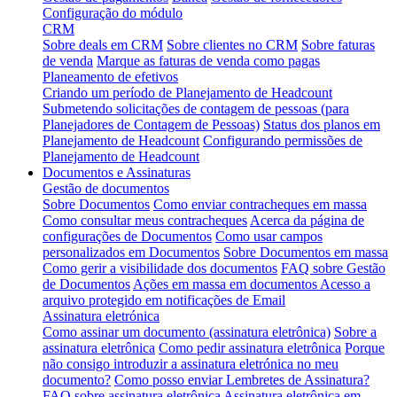
Configuração do módulo
CRM
Sobre deals em CRM
Sobre clientes no CRM
Sobre faturas
de venda
Marque as faturas de venda como pagas
Planeamento de efetivos
Criando um período de Planejamento de Headcount
Submetendo solicitações de contagem de pessoas (para
Planejadores de Contagem de Pessoas)
Status dos planos em
Planejamento de Headcount
Configurando permissões de
Planejamento de Headcount
Documentos e Assinaturas
Gestão de documentos
Sobre Documentos
Como enviar contracheques em massa
Como consultar meus contracheques
Acerca da página de
configurações de Documentos
Como usar campos
personalizados em Documentos
Sobre Documentos em massa
Como gerir a visibilidade dos documentos
FAQ sobre Gestão
de Documentos
Ações em massa em documentos
Acesso a
arquivo protegido em notificações de Email
Assinatura eletrónica
Como assinar um documento (assinatura eletrônica)
Sobre a
assinatura eletrônica
Como pedir assinatura eletrônica
Porque
não consigo introduzir a assinatura eletrónica no meu
documento?
Como posso enviar Lembretes de Assinatura?
FAQ sobre assinatura eletrônica
Assinatura eletrônica em