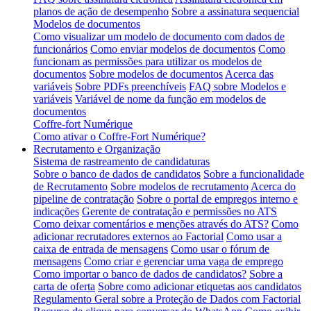
planos de ação de desempenho
Sobre a assinatura sequencial
Modelos de documentos
Como visualizar um modelo de documento com dados de
funcionários
Como enviar modelos de documentos
Como
funcionam as permissões para utilizar os modelos de
documentos
Sobre modelos de documentos
Acerca das
variáveis
Sobre PDFs preenchíveis
FAQ sobre Modelos e
variáveis
Variável de nome da função em modelos de
documentos
Coffre-fort Numérique
Como ativar o Coffre-Fort Numérique?
Recrutamento e Organização
Sistema de rastreamento de candidaturas
Sobre o banco de dados de candidatos
Sobre a funcionalidade
de Recrutamento
Sobre modelos de recrutamento
Acerca do
pipeline de contratação
Sobre o portal de empregos interno e
indicações
Gerente de contratação e permissões no ATS
Como deixar comentários e menções através do ATS?
Como
adicionar recrutadores externos ao Factorial
Como usar a
caixa de entrada de mensagens
Como usar o fórum de
mensagens
Como criar e gerenciar uma vaga de emprego
Como importar o banco de dados de candidatos?
Sobre a
carta de oferta
Sobre como adicionar etiquetas aos candidatos
Regulamento Geral sobre a Proteção de Dados com Factorial