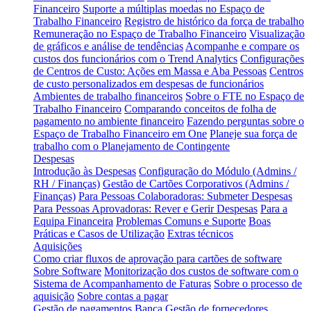
Financeiro
Suporte a múltiplas moedas no Espaço de
Trabalho Financeiro
Registro de histórico da força de trabalho
Remuneração no Espaço de Trabalho Financeiro
Visualização
de gráficos e análise de tendências
Acompanhe e compare os
custos dos funcionários com o Trend Analytics
Configurações
de Centros de Custo: Ações em Massa e Aba Pessoas
Centros
de custo personalizados em despesas de funcionários
Ambientes de trabalho financeiros
Sobre o FTE no Espaço de
Trabalho Financeiro
Comparando conceitos de folha de
pagamento no ambiente financeiro
Fazendo perguntas sobre o
Espaço de Trabalho Financeiro em One
Planeje sua força de
trabalho com o Planejamento de Contingente
Despesas
Introdução às Despesas
Configuração do Módulo (Admins /
RH / Finanças)
Gestão de Cartões Corporativos (Admins /
Finanças)
Para Pessoas Colaboradoras: Submeter Despesas
Para Pessoas Aprovadoras: Rever e Gerir Despesas
Para a
Equipa Financeira
Problemas Comuns e Suporte
Boas
Práticas e Casos de Utilização
Extras técnicos
Aquisições
Como criar fluxos de aprovação para cartões de software
Sobre Software
Monitorização dos custos de software com o
Sistema de Acompanhamento de Faturas
Sobre o processo de
aquisição
Sobre contas a pagar
Gestão de pagamentos
Banca
Gestão de fornecedores