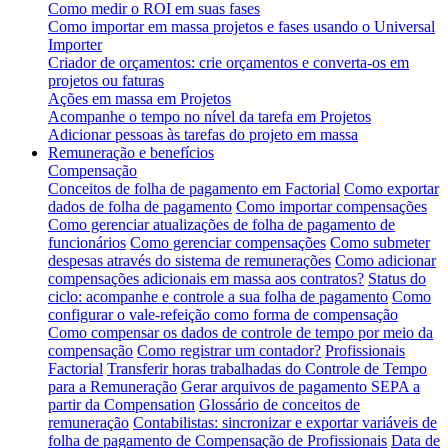
Como medir o ROI em suas fases
Como importar em massa projetos e fases usando o Universal
Importer
Criador de orçamentos: crie orçamentos e converta-os em
projetos ou faturas
Ações em massa em Projetos
Acompanhe o tempo no nível da tarefa em Projetos
Adicionar pessoas às tarefas do projeto em massa
Remuneração e benefícios
Compensação
Conceitos de folha de pagamento em Factorial
Como exportar
dados de folha de pagamento
Como importar compensações
Como gerenciar atualizações de folha de pagamento de
funcionários
Como gerenciar compensações
Como submeter
despesas através do sistema de remunerações
Como adicionar
compensações adicionais em massa aos contratos?
Status do
ciclo: acompanhe e controle a sua folha de pagamento
Como
configurar o vale-refeição como forma de compensação
Como compensar os dados de controle de tempo por meio da
compensação
Como registrar um contador?
Profissionais
Factorial
Transferir horas trabalhadas do Controle de Tempo
para a Remuneração
Gerar arquivos de pagamento SEPA a
partir da Compensation
Glossário de conceitos de
remuneração
Contabilistas: sincronizar e exportar variáveis de
folha de pagamento de Compensação de Profissionais
Data de