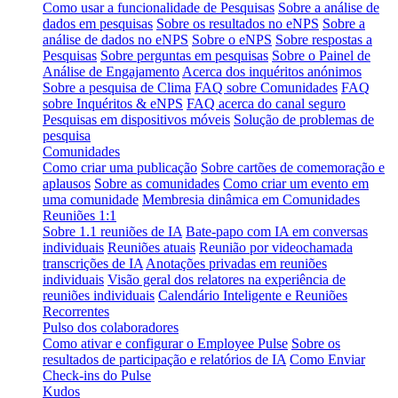
Como usar a funcionalidade de Pesquisas
Sobre a análise de
dados em pesquisas
Sobre os resultados no eNPS
Sobre a
análise de dados no eNPS
Sobre o eNPS
Sobre respostas a
Pesquisas
Sobre perguntas em pesquisas
Sobre o Painel de
Análise de Engajamento
Acerca dos inquéritos anónimos
Sobre a pesquisa de Clima
FAQ sobre Comunidades
FAQ
sobre Inquéritos & eNPS
FAQ acerca do canal seguro
Pesquisas em dispositivos móveis
Solução de problemas de
pesquisa
Comunidades
Como criar uma publicação
Sobre cartões de comemoração e
aplausos
Sobre as comunidades
Como criar um evento em
uma comunidade
Membresia dinâmica em Comunidades
Reuniões 1:1
Sobre 1.1 reuniões de IA
Bate-papo com IA em conversas
individuais
Reuniões atuais
Reunião por videochamada
transcrições de IA
Anotações privadas em reuniões
individuais
Visão geral dos relatores na experiência de
reuniões individuais
Calendário Inteligente e Reuniões
Recorrentes
Pulso dos colaboradores
Como ativar e configurar o Employee Pulse
Sobre os
resultados de participação e relatórios de IA
Como Enviar
Check-ins do Pulse
Kudos