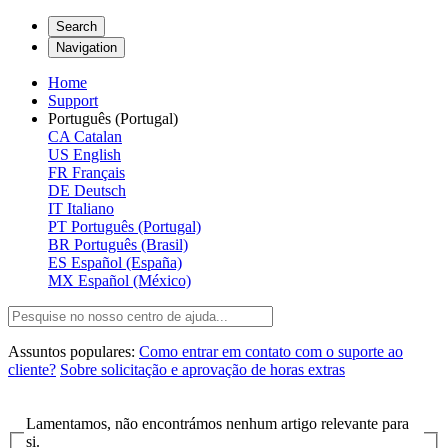
Search
Navigation
Home
Support
Português (Portugal)
CA
Catalan
US
English
FR
Français
DE
Deutsch
IT
Italiano
PT
Português (Portugal)
BR
Português (Brasil)
ES
Español (España)
MX
Español (México)
Assuntos populares:
Como entrar em contato com o suporte ao
cliente?
Sobre solicitação e aprovação de horas extras
Lamentamos, não encontrámos nenhum artigo relevante para
si.