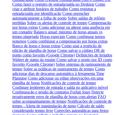
Como fazer o registro de entrada/saída no Desktop
Como
criar e atribuir horários de trabalho
Como registrar a
entrada/saída por identificação
Como preencher
automaticamente a folha de ponto
Sobre saídas de relógio
perdidas
Sobre os alertas de controle de tempo
Compensação
por horas extras
Como adicionar ou alterar uma ausência em
um contador
Balanço anual: máximo de horas anuais vs
tempo planejado
Horas especiais
Como configurar turnos
noturnos
Como configurar a compensação por horas extras
Banco de horas e horas extras
Como usar a restrição de
edição de planilha de horas
Como salvar o código QR de
ponto como favorito (Google Chrome)
Definições de feriados
Widget de status da equipe
Como salvar o ponto por ID como
favorito (Google Chrome)
Sobre sistemas de rastreamento de
tempo
Sobre as políticas de rastreamento de tempo
Como
adicionar dias de descanso automático à ferramenta Time
Planning
Como adicionar ou editar observações em uma
planilha de horas
Notificações de controle de tempo
Configure lembretes de entrada e saída no aplicativo móvel
Configuração e gestão de contratos Forfait Jours
Detecte
proativamente erros de planilha de horas com alertas
FAQ
sobre acompanhamento de tempo
Notificações de controle de
tempo - Alerta de manipulação de turno
Cálculo de saldo
considerando tempo livre
Correções automáticas para freios