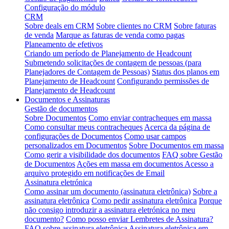
Configuração do módulo
CRM
Sobre deals em CRM
Sobre clientes no CRM
Sobre faturas
de venda
Marque as faturas de venda como pagas
Planeamento de efetivos
Criando um período de Planejamento de Headcount
Submetendo solicitações de contagem de pessoas (para
Planejadores de Contagem de Pessoas)
Status dos planos em
Planejamento de Headcount
Configurando permissões de
Planejamento de Headcount
Documentos e Assinaturas
Gestão de documentos
Sobre Documentos
Como enviar contracheques em massa
Como consultar meus contracheques
Acerca da página de
configurações de Documentos
Como usar campos
personalizados em Documentos
Sobre Documentos em massa
Como gerir a visibilidade dos documentos
FAQ sobre Gestão
de Documentos
Ações em massa em documentos
Acesso a
arquivo protegido em notificações de Email
Assinatura eletrónica
Como assinar um documento (assinatura eletrônica)
Sobre a
assinatura eletrônica
Como pedir assinatura eletrônica
Porque
não consigo introduzir a assinatura eletrónica no meu
documento?
Como posso enviar Lembretes de Assinatura?
FAQ sobre assinatura eletrônica
Assinatura eletrônica em