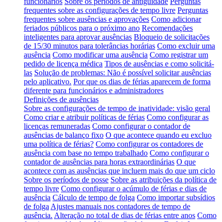
funcionários
Sobre os períodos de antiguidade
Perguntas
frequentes sobre as configurações de tempo livre
Perguntas
frequentes sobre ausências e aprovações
Como adicionar
feriados públicos para o próximo ano
Recomendações
inteligentes para aprovar ausências
Bloqueio de solicitações
de 15/30 minutos para tolerâncias horárias
Como excluir uma
ausência
Como modificar uma ausência
Como registrar um
pedido de licença médica
Tipos de ausências e como solicitá-
las
Solução de problemas: Não é possível solicitar ausências
pelo aplicativo.
Por que os dias de férias aparecem de forma
diferente para funcionários e administradores
Definições de ausências
Sobre as configurações de tempo de inatividade: visão geral
Como criar e atribuir políticas de férias
Como configurar as
licenças remuneradas
Como configurar o contador de
ausências de balanço fixo
O que acontece quando eu excluo
uma política de férias?
Como configurar os contadores de
ausência com base no tempo trabalhado
Como configurar o
contador de ausências para horas extraordinárias
O que
acontece com as ausências que incluem mais do que um ciclo
Sobre os períodos de posse
Sobre as atribuições da política de
tempo livre
Como configurar o acúmulo de férias e dias de
ausência
Cálculo de tempo de folga
Como importar subsídios
de folga
Ajustes manuais nos contadores de tempo de
ausência.
Alteração no total de dias de férias entre anos
Como