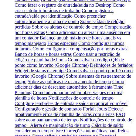
Como fazer o registro de entrada/saída no Desktop
Como
criar e atribuir horários de trabalho
Como registrar a
entrada/saída por identificação
Como preencher
automaticamente a folha de ponto
Sobre saídas de relógio
perdidas
Sobre os alertas de controle de tempo
Compensação
por horas extras
Como adicionar ou alterar uma ausência em
um contador
Balanço anual: máximo de horas anuais vs
tempo planejado
Horas especiais
Como configurar turnos
noturnos
Como configurar a compensação por horas extras
Banco de horas e horas extras
Como usar a restrição de
edição de planilha de horas
Como salvar o código QR de
ponto como favorito (Google Chrome)
Definições de feriados
Widget de status da equipe
Como salvar o ponto por ID como
favorito (Google Chrome)
Sobre sistemas de rastreamento de
tempo
Sobre as políticas de rastreamento de tempo
Como
adicionar dias de descanso automático à ferramenta Time
Planning
Como adicionar ou editar observações em uma
planilha de horas
Notificações de controle de tempo
Configure lembretes de entrada e saída no aplicativo móvel
Configuração e gestão de contratos Forfait Jours
Detecte
proativamente erros de planilha de horas com alertas
FAQ
sobre acompanhamento de tempo
Notificações de controle de
tempo - Alerta de manipulação de turno
Cálculo de saldo
considerando tempo livre
Correções automáticas para freios