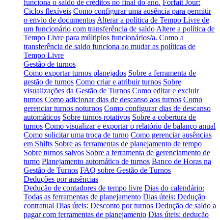
funciona o saldo de créditos no final do ano.
Forfait Jour:
Ciclos flexíveis
Como configurar uma ausência para permitir
o envio de documentos
Alterar a política de Tempo Livre de
um funcionário com transferência de saldo
Altere a política de
Tempo Livre para múltiplos funcionários/a.
Como a
transferência de saldo funciona ao mudar as políticas de
Tempo Livre
Gestão de turnos
Como exportar turnos planejados
Sobre a ferramenta de
gestão de turnos
Como criar e atribuir turnos
Sobre
visualizações da Gestão de Turnos
Como editar e excluir
turnos
Como adicionar dias de descanso aos turnos
Como
gerenciar turnos noturnos
Como configurar dias de descanso
automáticos
Sobre turnos rotativos
Sobre a cobertura de
turnos
Como visualizar e exportar o relatório de balanço anual
Como solicitar uma troca de turno
Como gerenciar ausências
em Shifts
Sobre as ferramentas de planejamento de tempo
Sobre turnos salvos
Sobre a ferramenta de gerenciamento de
turno
Planejamento automático de turnos
Banco de Horas na
Gestão de Turnos
FAQ sobre Gestão de Turnos
Deduções por ausências
Dedução de contadores de tempo livre
Dias do calendário:
Todas as ferramentas de planejamento
Dias úteis: Dedução
contratual
Dias úteis: Desconto por turnos
Dedução de saldo a
pagar com ferramentas de planejamento
Dias úteis: dedução