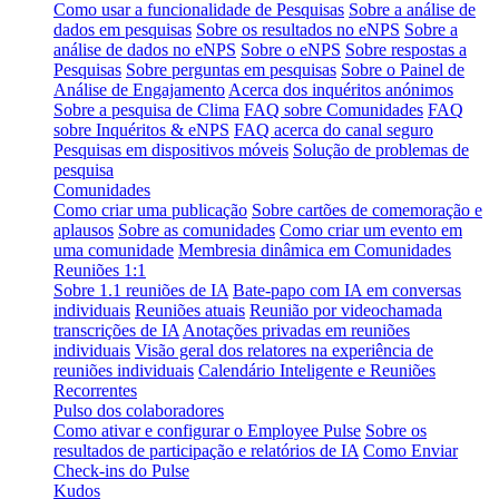
Como usar a funcionalidade de Pesquisas
Sobre a análise de
dados em pesquisas
Sobre os resultados no eNPS
Sobre a
análise de dados no eNPS
Sobre o eNPS
Sobre respostas a
Pesquisas
Sobre perguntas em pesquisas
Sobre o Painel de
Análise de Engajamento
Acerca dos inquéritos anónimos
Sobre a pesquisa de Clima
FAQ sobre Comunidades
FAQ
sobre Inquéritos & eNPS
FAQ acerca do canal seguro
Pesquisas em dispositivos móveis
Solução de problemas de
pesquisa
Comunidades
Como criar uma publicação
Sobre cartões de comemoração e
aplausos
Sobre as comunidades
Como criar um evento em
uma comunidade
Membresia dinâmica em Comunidades
Reuniões 1:1
Sobre 1.1 reuniões de IA
Bate-papo com IA em conversas
individuais
Reuniões atuais
Reunião por videochamada
transcrições de IA
Anotações privadas em reuniões
individuais
Visão geral dos relatores na experiência de
reuniões individuais
Calendário Inteligente e Reuniões
Recorrentes
Pulso dos colaboradores
Como ativar e configurar o Employee Pulse
Sobre os
resultados de participação e relatórios de IA
Como Enviar
Check-ins do Pulse
Kudos