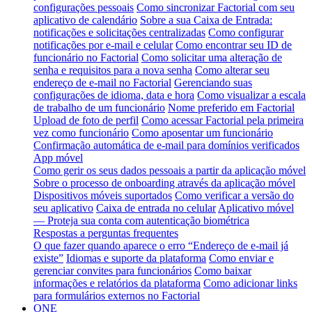
configurações pessoais
Como sincronizar Factorial com seu
aplicativo de calendário
Sobre a sua Caixa de Entrada:
notificações e solicitações centralizadas
Como configurar
notificações por e-mail e celular
Como encontrar seu ID de
funcionário no Factorial
Como solicitar uma alteração de
senha e requisitos para a nova senha
Como alterar seu
endereço de e-mail no Factorial
Gerenciando suas
configurações de idioma, data e hora
Como visualizar a escala
de trabalho de um funcionário
Nome preferido em Factorial
Upload de foto de perfil
Como acessar Factorial pela primeira
vez como funcionário
Como aposentar um funcionário
Confirmação automática de e-mail para domínios verificados
App móvel
Como gerir os seus dados pessoais a partir da aplicação móvel
Sobre o processo de onboarding através da aplicação móvel
Dispositivos móveis suportados
Como verificar a versão do
seu aplicativo
Caixa de entrada no celular
Aplicativo móvel
— Proteja sua conta com autenticação biométrica
Respostas a perguntas frequentes
O que fazer quando aparece o erro “Endereço de e-mail já
existe”
Idiomas e suporte da plataforma
Como enviar e
gerenciar convites para funcionários
Como baixar
informações e relatórios da plataforma
Como adicionar links
para formulários externos no Factorial
ONE