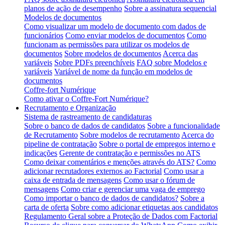
planos de ação de desempenho
Sobre a assinatura sequencial
Modelos de documentos
Como visualizar um modelo de documento com dados de
funcionários
Como enviar modelos de documentos
Como
funcionam as permissões para utilizar os modelos de
documentos
Sobre modelos de documentos
Acerca das
variáveis
Sobre PDFs preenchíveis
FAQ sobre Modelos e
variáveis
Variável de nome da função em modelos de
documentos
Coffre-fort Numérique
Como ativar o Coffre-Fort Numérique?
Recrutamento e Organização
Sistema de rastreamento de candidaturas
Sobre o banco de dados de candidatos
Sobre a funcionalidade
de Recrutamento
Sobre modelos de recrutamento
Acerca do
pipeline de contratação
Sobre o portal de empregos interno e
indicações
Gerente de contratação e permissões no ATS
Como deixar comentários e menções através do ATS?
Como
adicionar recrutadores externos ao Factorial
Como usar a
caixa de entrada de mensagens
Como usar o fórum de
mensagens
Como criar e gerenciar uma vaga de emprego
Como importar o banco de dados de candidatos?
Sobre a
carta de oferta
Sobre como adicionar etiquetas aos candidatos
Regulamento Geral sobre a Proteção de Dados com Factorial