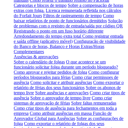
manuais
Como refletir o trabalho remoto no Factorial
Categorias e blocos de tempo
Sobre a compensação de horas
extras com folga.
Licença remunerada refletida nos cálculos
do Forfait Jours
Filtros de rastreamento de tempo
Como
baixar relatórios de ponto de funcionários demitidos
Solução
de problemas com o registro de entrada/saída por código QR
Registrando o ponto em um fuso horário diferente
Arredondamento do tempo extra total
Como registrar entrada
e saída offline (aplicativo móvel)
Configuração de visibilidade
do Banco de horas, Balanço e Horas Extras/Horas
Complementares
Ausências & aprovações
Sobre o calendário de folgas
O que acontece se um
funcionário solicitar folga durante um período bloqueado?
Como aprovar e rejeitar pedidos de folga
Como configurar
períodos bloqueados para férias
Como criar permissoes de
ausência
Como solicitar e atribuir ausências
Como exportar o
relatório de férias dos seus funcionários
Sobre os abonos de
tempo livre
Sobre ausências e aprovações
Como criar tipos de
ausência
Sobre o aprovador de tempo livre
Como criar
sistemas de aprovação de férias
Sobre faltas remuneradas
Como criar tipos de ausência para fechamentos em toda a
empresa
Como atribuir ausências em massa
Função de
Aprovador Global para Ausências
Sobre as configurações de
folga
Como exportar o relatório de folgas dos seus