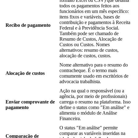
formato
Excel
ou
CSV
)
que
detalha
todos
os
pagamentos
feitos
aos
funcion
á
rios
em
um
m
ê
s
espec
í
fico
:
itens
fixos
e
vari
á
veis
,
bases
de
contribui
ç
ã
o
e
pagamentos
à
Receita
Recibo
de
pagamento
Federal
e
à
Previd
ê
ncia
Social
.
Tamb
é
m
pode
ser
chamado
de
Resumo
de
Custos
,
Aloca
ç
ã
o
de
Custos
ou
Custos
.
Nomes
alternativos
:
resumo
de
custos
,
aloca
ç
ã
o
de
custos
,
custos
.
Nome
alternativo
para
o
resumo
do
contracheque
.
É
o
termo
mais
Aloca
ç
ã
o
de
custos
comumente
usado
em
escrit
ó
rios
de
advocacia
trabalhista
.
A
ç
ã
o
na
qual
o
respons
á
vel
(
ou
a
ag
ê
ncia
,
por
meio
de
profissionais
)
Enviar
comprovante
de
carrega
o
resumo
na
plataforma
.
Isso
pagamento
define
o
status
como
"
Em
an
á
lise
"
e
alimenta
o
m
ó
dulo
de
An
á
lise
Financeira
.
O
status
"
Em
an
á
lise
"
permite
comparar
as
vari
á
veis
inseridas
na
Compara
ç
ã
o
de