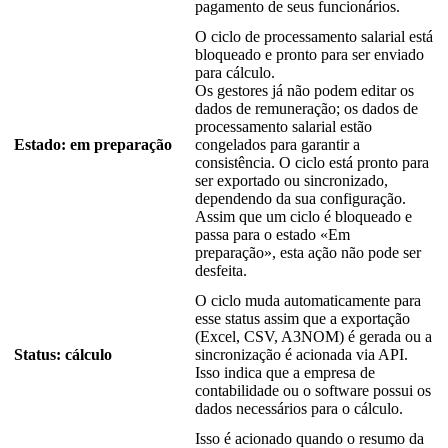
pagamento
de
seus
funcion
á
rios
.
O
ciclo
de
processamento
salarial
est
á
bloqueado
e
pronto
para
ser
enviado
para
c
á
lculo
.
Os
gestores
j
á
n
ã
o
podem
editar
os
dados
de
remunera
ç
ã
o
;
os
dados
de
processamento
salarial
est
ã
o
Estado
:
em
prepara
ç
ã
o
congelados
para
garantir
a
consist
ê
ncia
.
O
ciclo
est
á
pronto
para
ser
exportado
ou
sincronizado
,
dependendo
da
sua
configura
ç
ã
o
.
Assim
que
um
ciclo
é
bloqueado
e
passa
para
o
estado
«
Em
prepara
ç
ã
o
»
,
esta
a
ç
ã
o
n
ã
o
pode
ser
desfeita
.
O
ciclo
muda
automaticamente
para
esse
status
assim
que
a
exporta
ç
ã
o
(
Excel
,
CSV
,
A3NOM
)
é
gerada
ou
a
Status
:
c
á
lculo
sincroniza
ç
ã
o
é
acionada
via
API
.
Isso
indica
que
a
empresa
de
contabilidade
ou
o
software
possui
os
dados
necess
á
rios
para
o
c
á
lculo
.
Isso
é
acionado
quando
o
resumo
da