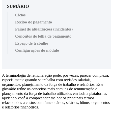
SUMÁRIO
Ciclos
Recibo de pagamento
Painel de atualizações (incidentes)
Conceitos de folha de pagamento
Espaço de trabalho
Configurações do módulo
A
terminologia
de
remunera
ç
ã
o
pode
,
por
vezes
,
parecer
complexa
,
especialmente
quando
se
trabalha
com
revis
õ
es
salariais
,
or
ç
amentos
,
planejamento
da
for
ç
a
de
trabalho
e
relat
ó
rios
.
Este
gloss
á
rio
re
ú
ne
os
conceitos
mais
comuns
de
remunera
ç
ã
o
e
planejamento
da
for
ç
a
de
trabalho
utilizados
em
toda
a
plataforma
,
ajudando
voc
ê
a
compreender
melhor
os
principais
termos
relacionados
a
custos
com
funcion
á
rios
,
sal
á
rios
,
b
ô
nus
,
or
ç
amentos
e
relat
ó
rios
financeiros
.