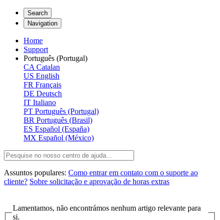
Search
Navigation
Home
Support
Português (Portugal)
CA
Catalan
US
English
FR
Français
DE
Deutsch
IT
Italiano
PT
Português (Portugal)
BR
Português (Brasil)
ES
Español (España)
MX
Español (México)
Assuntos populares:
Como entrar em contato com o suporte ao
cliente?
Sobre solicitação e aprovação de horas extras
Lamentamos, não encontrámos nenhum artigo relevante para
si.