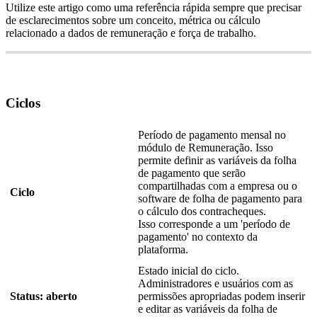
Utilize
este
artigo
como
uma
refer
ê
ncia
r
á
pida
sempre
que
precisar
de
esclarecimentos
sobre
um
conceito
,
m
é
trica
ou
c
á
lculo
relacionado
a
dados
de
remunera
ç
ã
o
e
for
ç
a
de
trabalho
.
Ciclos
Per
í
odo
de
pagamento
mensal
no
m
ó
dulo
de
Remunera
ç
ã
o
.
Isso
permite
definir
as
vari
á
veis
da
folha
de
pagamento
que
ser
ã
o
compartilhadas
com
a
empresa
ou
o
Ciclo
software
de
folha
de
pagamento
para
o
c
á
lculo
dos
contracheques
.
Isso
corresponde
a
um
'
per
í
odo
de
pagamento
'
no
contexto
da
plataforma
.
Estado
inicial
do
ciclo
.
Administradores
e
usu
á
rios
com
as
Status
:
aberto
permiss
õ
es
apropriadas
podem
inserir
e
editar
as
vari
á
veis
da
folha
de