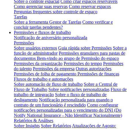
Sobre o controle espacial
Como criar espaços reserváveis
Como gerenciar suas reservas
Como reservar espaços
Perguntas frequentes sobre controle de espaço
Tarefas
Sobre a ferramenta Gestor de Tarefas
Como verificar e
concluir tarefas pendentes?
Permissões e fluxos de trabalho
Notificação de aniversário personalizada
Permissões
Sobre usuários externos
Guia rápida sobre Permissões
Sobre a
função de administrador
Permissões granulares para pastas de
documentos
Bem-vindo ao grupo de Permissão do espaço
Permissões da organização
Permissões do tempo
Permissões
do talento
Permissões da empresa
Outras autorizações
Permissões de folha de pagamento
Permissões de finanças
Fluxos de trabalho e automações
Sobre automação de fluxo de trabalho
Sobre a Central de
Fluxo de Trabalho
Sobre notificações personalizadas
Fluxo de
trabalho de integração
Sobre o fluxo de trabalho de
desligamento
Notificação personalizada para quando o
contrato de um funcionário é rescindido
Como configurar
notificações personalizadas para o vencimento do DNI (Do
Notify National Insurance - Não Identificar Nacionalmente)
Relatórios & Análises
Sobre Insights
Sobre Relatórios
Atualizações de Agosto: