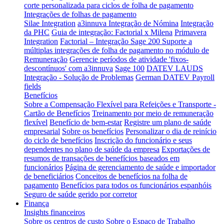
corte personalizada para ciclos de folha de pagamento
Integrações de folhas de pagamento
Silae Integration
a3innuva Integração de Nómina
Integração
da PHC
Guia de integração: Factorial x Milena
Primavera
Integration
Factorial – Integração Sage 200
Suporte a
múltiplas integrações de folha de pagamento no módulo de
Remuneração
Gerencie períodos de atividade 'fixos-
descontínuos' com a3innuva
Sage 100
DATEV LAUDS
Integração - Solução de Problemas
German DATEV Payroll
fields
Benefícios
Sobre a Compensação Flexível para Refeições e Transporte -
Cartão de Benefícios
Treinamento por meio de remuneração
flexível
Benefício de bem-estar
Registre um plano de saúde
empresarial
Sobre os benefícios
Personalizar o dia de reinício
do ciclo de benefícios
Inscrição do funcionário e seus
dependentes no plano de saúde da empresa
Exportações de
resumos de transações de benefícios baseados em
funcionários
Página de gerenciamento de saúde e importador
de beneficiários
Conceitos de benefícios na folha de
pagamento
Benefícios para todos os funcionários espanhóis
Seguro de saúde gerido por corretor
Finança
Insights financeiros
Sobre os centros de custo
Sobre o Espaço de Trabalho