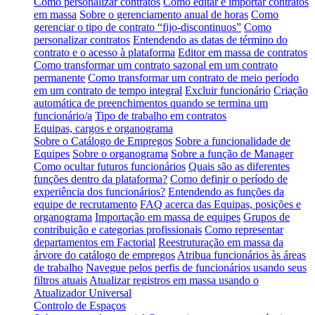
Como personalizar contratos
Como editar e importar contratos
em massa
Sobre o gerenciamento anual de horas
Como
gerenciar o tipo de contrato “fijo-discontinuos”
Como
personalizar contratos
Entendendo as datas de término do
contrato e o acesso à plataforma
Editor em massa de contratos
Como transformar um contrato sazonal em um contrato
permanente
Como transformar um contrato de meio período
em um contrato de tempo integral
Excluir funcionário
Criação
automática de preenchimentos quando se termina um
funcionário/a
Tipo de trabalho em contratos
Equipas, cargos e organograma
Sobre o Catálogo de Empregos
Sobre a funcionalidade de
Equipes
Sobre o organograma
Sobre a função de Manager
Como ocultar futuros funcionários
Quais são as diferentes
funções dentro da plataforma?
Como definir o período de
experiência dos funcionários?
Entendendo as funções da
equipe de recrutamento
FAQ acerca das Equipas, posições e
organograma
Importação em massa de equipes
Grupos de
contribuição e categorias profissionais
Como representar
departamentos em Factorial
Reestruturação em massa da
árvore do catálogo de empregos
Atribua funcionários às áreas
de trabalho
Navegue pelos perfis de funcionários usando seus
filtros atuais
Atualizar registros em massa usando o
Atualizador Universal
Controlo de Espaços