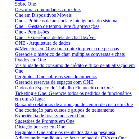
Sobre One
Descubra comunidades com One.
One em Dispositivos Móveis
One – Políticas de ausência e inteligência do sistema
One – Gestão de tempo livre & aprovações
One - Permissões
One - Experiência de tela de chat flexível
ONE - Arquitetura de dados
@Menções em One para contexto preciso de pessoas
Gerencie o histórico de chat, múltiplas conversas e chats
fixados em One
Visibilidade do consumo de crédito e fluxo de atualização em
One
Pergunte a One sobre os seus documentos
Gerencie reservas de espaços com ONE
Dados do Espaço de Trabalho Financeiro em One
Ticketing e One: Gerencie todos os pedidos de funcionários
em um só lugar
Baixando relatórios de atribuição de centro de custo em One
One cocriação para cursos e grupos de treinamento
Experiência de boas-vindas em One
Sugestões de Prompts em One
Dictação por voz em One
Pergunte a One sobre os resultados da sua pesquisa
Adicionando candidatos ao fazer upload de CVs em One