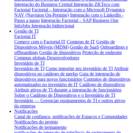
Integração do Business Central
Integração ZKTeco com
Factorial
Factorial – Integração com o Microsoft Dynamics
NAV (Navision On-Premise)
Integração com o LinkedIn -
Passo a passo
Integração Factorial – SAP Business One
InfoJobs Integração bidirecional
Gestão de TI
Factorial IT
Comece com o Factorial IT
Compras de IT
Gestão de
Dispositivos Móveis (MDM)
Gestão de SaaS
Onboardings e
offboardings
Gestão de dispositivos
Proteção de endpoint
Compras globais
Desenvolvedores
Inventário de TI
Inventário de TI
Como importar seu inventário de TI
Atribuir
dispositivos no catálogo de tarefas
Guia de integração de
dispositivos para novos funcionários
Contratos de dispositivos
automatizados no inventário de IT
Catálogo de dispositivos
Atribuir ativos de TI durante a integração de funcionários
Sobre o Catálogo de Dispositivos e o Inventário de TI
Inventário — Gerenciar equipamentos de TI e outros ativos
da empresa
Notificações
Canal de confiança, notificações de Espaços e Comunidades
Notificações do projeto
Notificações de treinamento
notificações de intervalo de tolerância de rastreamento de