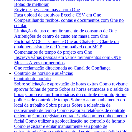
Botão de melhorar
Envie despesas em massa com One
Faça upload de arquivos Excel e CSV em One
Compartilhando recibos, contas e documentos com One no
celular
Limitação de uso e monitoramento de consumo de One
Atribuições de centro de custo em massa com One
Factorial MCP — Conecte One ao ChatGPT, Claude ou
qualquer assistente de IA compatível com MCP
Comentários de tempo do projeto em One
Inscreva várias pessoas em vários treinamentos com ONE
Metas - Alvos por períodos
One reclamação direcionada ao Canal de Confiança
Controlo de horário e ausências
Controlo de horário
Sobre solicitação e aprovação de horas extras
Como revisar e
aprovar folhas de ponto
Sobre as horas estimadas e o saldo de
horas
Como excluir funcionários do controle de ponto
Sobre
políticas de controle de tempo
Sobre o acompanhamento do
local de trabalho
Sobre pausas
Sobre a tolerância de
rastreamento de tempo
Como exportar relatórios de controle
de tempo
Como registar a entrada/saída com reconhecimento
facial
Como utilizar a geolocalização no controlo de horário
Como registrar e editar manualmente seu ponto de
entrada/saída
Como registrar entrada/saída com o código QR