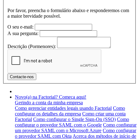
Por favor, preencha o formulário abaixo e responderemos com
a maior brevidade possível.
O seu e-mail:
A sua pergunta:
Descrição (Pormenores):
Novo(a) na Factorial? Começa aqui!
Gerindo a conta da minha empresa
Como gerenciar entidades legais usando Factorial
Como
configurar os detalhes da empresa
Como criar uma conta
Factorial
Como configurar o Single Sign-On (SSO)
Como
configurar o provedor SAML com o Google
Como configurar
um provedor SAML com o Microsoft Azure
Como configurar
o provedor SAML com Okta
Acerca dos métodos de início de