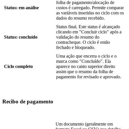
folha
de
pagamento
/
aloca
ç
ã
o
de
Status
:
em
an
á
lise
custos
é
carregado
.
Permite
comparar
as
vari
á
veis
inseridas
no
ciclo
com
os
dados
do
resumo
recebido
.
Status
final
.
Este
status
é
alcan
ç
ado
clicando
em
"
Concluir
ciclo
"
ap
ó
s
a
Status
:
conclu
í
do
valida
ç
ã
o
do
resumo
do
contracheque
.
O
ciclo
é
ent
ã
o
fechado
e
bloqueado
.
Uma
a
ç
ã
o
que
encerra
o
ciclo
e
o
marca
como
"
Conclu
í
do
"
.
Ela
Ciclo
completo
aparece
no
canto
superior
direito
assim
que
o
resumo
da
folha
de
pagamento
for
revisado
e
aprovado
.
Recibo
de
pagamento
Um
documento
(
geralmente
em