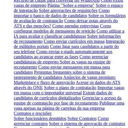
Recurso de clique para conversar do WhatsApp
Como exibir
vagas de emprego
Página "Sobre a empresa"
Sobre o espaço
de integração
Sobre aprovações de requisições
Como
importar o banco de dados de candidatos
Sobre os formulários
de avaliação de contratação
Como deixar notas através do
ATS e das menções?
Como agendar entrevistas
Como
configurar modelos de mensagens de rejeição
Como utilizar a
IA para avaliar e classificar candidaturas
Sobre informações
de recrutamento
Como enviar currículos em massa
Integração
de múltiplos portais
Como ligar para candidatos a partir do
seu telefone
Como enviar e-mails automaticamente aos
candidatos ao avançar entre as fases
Como gerenciar
candidaturas de emprego
Sobre as vagas na equipe de
recrutamento
Como enviar mensagens em massa para
candidatos
Perguntas frequentes sobre o sistema de
rastreamento de candidatos
Anúncios de vagas premium:
Marketplace e fluxo de aprovação
Acesse os dados do ATS
através do ONE
Sobre o plano de contratação
Importar vagas
em massa com o importador universal
Extrair dados de
candidatos de currículos digitalizados
Gerenciar o acesso da
equipe de contratação por fase de recrutamento
Publique uma
vaga apenas na página de carreiras da sua empresa
Contratos e rescisões
Sobre funcionários demitidos
Sobre Contratos
Como
gerenciar contratos
Sobre o sistema de aprovação de contratos