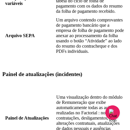
tabela
do
ciclo
de
folha
de
vari
á
veis
pagamento
com
os
dados
do
resumo
da
folha
de
pagamento
recebido
.
Um
arquivo
contendo
comprovantes
de
pagamento
banc
á
rio
que
a
empresa
de
folha
de
pagamento
pode
Arquivo
SEPA
anexar
ao
processamento
da
folha
usando
o
bot
ã
o
“
Atividade
”
ao
lado
do
resumo
do
contracheque
e
dos
PDFs
individuais
.
Painel
de
atualiza
ç
õ
es
(
incidentes
)
Uma
visualiza
ç
ã
o
dentro
do
m
ó
dulo
de
Remunera
ç
ã
o
que
exibe
automaticamente
todas
as
a
ç
õ
es
realizadas
no
Factorial
:
novas
Painel
de
Atualiza
ç
õ
es
contrata
ç
õ
es
,
desligamentos
,
altera
ç
õ
es
contratuais
,
atualiza
ç
õ
es
de
dados
pessoais
e
aus
ê
ncias