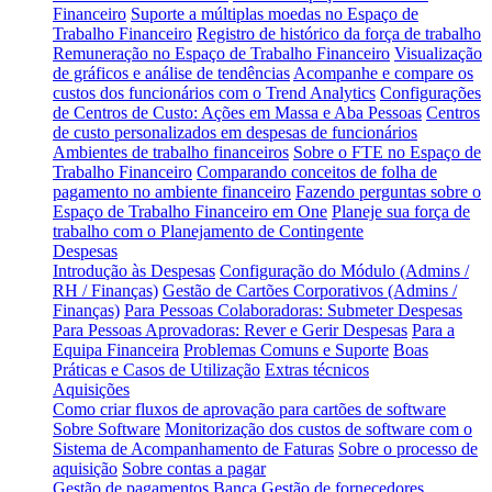
Financeiro
Suporte a múltiplas moedas no Espaço de
Trabalho Financeiro
Registro de histórico da força de trabalho
Remuneração no Espaço de Trabalho Financeiro
Visualização
de gráficos e análise de tendências
Acompanhe e compare os
custos dos funcionários com o Trend Analytics
Configurações
de Centros de Custo: Ações em Massa e Aba Pessoas
Centros
de custo personalizados em despesas de funcionários
Ambientes de trabalho financeiros
Sobre o FTE no Espaço de
Trabalho Financeiro
Comparando conceitos de folha de
pagamento no ambiente financeiro
Fazendo perguntas sobre o
Espaço de Trabalho Financeiro em One
Planeje sua força de
trabalho com o Planejamento de Contingente
Despesas
Introdução às Despesas
Configuração do Módulo (Admins /
RH / Finanças)
Gestão de Cartões Corporativos (Admins /
Finanças)
Para Pessoas Colaboradoras: Submeter Despesas
Para Pessoas Aprovadoras: Rever e Gerir Despesas
Para a
Equipa Financeira
Problemas Comuns e Suporte
Boas
Práticas e Casos de Utilização
Extras técnicos
Aquisições
Como criar fluxos de aprovação para cartões de software
Sobre Software
Monitorização dos custos de software com o
Sistema de Acompanhamento de Faturas
Sobre o processo de
aquisição
Sobre contas a pagar
Gestão de pagamentos
Banca
Gestão de fornecedores