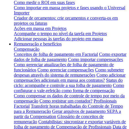
Como medir o ROI em suas fases
Como importar em massa projetos e fases usando o Universal
Importer
Criador de orçamentos: crie orçamentos e converta-os em
projetos ou faturas
Ações em massa em Projetos
Acompanhe o tempo no nível da tarefa em Projetos
Adicionar pessoas às tarefas do projeto em massa
Remuneração e benefícios
Compensação
Conceitos de folha de pagamento em Factorial
Como exportar
dados de folha de pagamento
Como importar compensações
Como gerenciar atualizações de folha de pagamento de
funcionários
Como gerenciar compensações
Como submeter
despesas através do sistema de remunerações
Como adicionar
compensações adicionais em massa aos contratos?
Status do
ciclo: acompanhe e controle a sua folha de pagamento
Como
configurar o vale-refeição como forma de compensação
Como compensar os dados de controle de tempo por meio da
compensação
Como registrar um contador?
Profissionais
Factorial
Transferir horas trabalhadas do Controle de Tempo
para a Remuneração
Gerar arquivos de pagamento SEPA a
partir da Compensation
Glossário de conceitos de
remuneração
Contabilistas: sincronizar e exportar variáveis de
folha de pagamento de Compensação de Profissionais
Data de