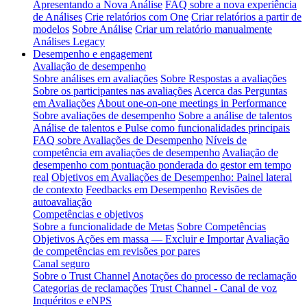
Apresentando a Nova Análise
FAQ sobre a nova experiência
de Análises
Crie relatórios com One
Criar relatórios a partir de
modelos
Sobre Análise
Criar um relatório manualmente
Análises Legacy
Desempenho e engagement
Avaliação de desempenho
Sobre análises em avaliações
Sobre Respostas a avaliações
Sobre os participantes nas avaliações
Acerca das Perguntas
em Avaliações
About one-on-one meetings in Performance
Sobre avaliações de desempenho
Sobre a análise de talentos
Análise de talentos e Pulse como funcionalidades principais
FAQ sobre Avaliações de Desempenho
Níveis de
competência em avaliações de desempenho
Avaliação de
desempenho com pontuação ponderada do gestor em tempo
real
Objetivos em Avaliações de Desempenho: Painel lateral
de contexto
Feedbacks em Desempenho
Revisões de
autoavaliação
Competências e objetivos
Sobre a funcionalidade de Metas
Sobre Competências
Objetivos Ações em massa — Excluir e Importar
Avaliação
de competências em revisões por pares
Canal seguro
Sobre o Trust Channel
Anotações do processo de reclamação
Categorias de reclamações
Trust Channel - Canal de voz
Inquéritos e eNPS