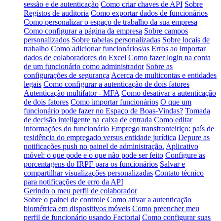
sessão e de autenticação
Como criar chaves de API
Sobre
Registos de auditoria
Como exportar dados de funcionários
Como personalizar o espaço de trabalho da sua empresa
Como configurar a página da empresa
Sobre campos
personalizados
Sobre tabelas personalizadas
Sobre locais de
trabalho
Como adicionar funcionários/as
Erros ao importar
dados de colaboradores do Excel
Como fazer login na conta
de um funcionário como administrador
Sobre as
configurações de segurança
Acerca de multicontas e entidades
legais
Como configurar a autenticação de dois fatores
Autenticação multifator - MFA
Como desativar a autenticação
de dois fatores
Como importar funcionários
O que um
funcionário pode fazer no Espaço de Boas-Vindas?
Tomada
de decisão inteligente na caixa de entrada
Como editar
informações do funcionário
Emprego transfronteiriço: país de
residência do empregado versus entidade jurídica
Depure as
notificações push no painel de administração.
Aplicativo
móvel: o que pode e o que não pode ser feito
Configure as
porcentagens do IRPF para os funcionários
Salvar e
compartilhar visualizações personalizadas
Contato técnico
para notificações de erro da API
Gerindo o meu perfil de colaborador
Sobre o painel de controle
Como ativar a autenticação
biométrica em dispositivos móveis
Como preencher meu
perfil de funcionário usando Factorial
Como configurar suas