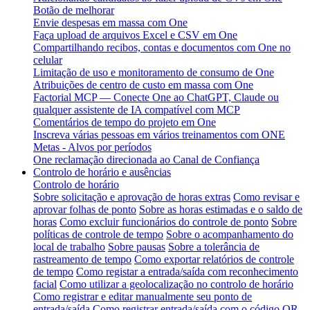
Botão de melhorar
Envie despesas em massa com One
Faça upload de arquivos Excel e CSV em One
Compartilhando recibos, contas e documentos com One no
celular
Limitação de uso e monitoramento de consumo de One
Atribuições de centro de custo em massa com One
Factorial MCP — Conecte One ao ChatGPT, Claude ou
qualquer assistente de IA compatível com MCP
Comentários de tempo do projeto em One
Inscreva várias pessoas em vários treinamentos com ONE
Metas - Alvos por períodos
One reclamação direcionada ao Canal de Confiança
Controlo de horário e ausências
Controlo de horário
Sobre solicitação e aprovação de horas extras
Como revisar e
aprovar folhas de ponto
Sobre as horas estimadas e o saldo de
horas
Como excluir funcionários do controle de ponto
Sobre
políticas de controle de tempo
Sobre o acompanhamento do
local de trabalho
Sobre pausas
Sobre a tolerância de
rastreamento de tempo
Como exportar relatórios de controle
de tempo
Como registar a entrada/saída com reconhecimento
facial
Como utilizar a geolocalização no controlo de horário
Como registrar e editar manualmente seu ponto de
entrada/saída
Como registrar entrada/saída com o código QR