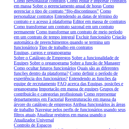
Como personalizar contratos
Como editar e importar contratos
em massa
Sobre o gerenciamento anual de horas
Como
gerenciar o tipo de contrato “fijo-discontinuos”
Como
personalizar contratos
Entendendo as datas de término do
contrato e o acesso à plataforma
Editor em massa de contratos
Como transformar um contrato sazonal em um contrato
permanente
Como transformar um contrato de meio período
em um contrato de tempo integral
Excluir funcionário
Criação
automática de preenchimentos quando se termina um
funcionário/a
Tipo de trabalho em contratos
Equipas, cargos e organograma
Sobre o Catálogo de Empregos
Sobre a funcionalidade de
Equipes
Sobre o organograma
Sobre a função de Manager
Como ocultar futuros funcionários
Quais são as diferentes
funções dentro da plataforma?
Como definir o período de
experiência dos funcionários?
Entendendo as funções da
equipe de recrutamento
FAQ acerca das Equipas, posições e
organograma
Importação em massa de equipes
Grupos de
contribuição e categorias profissionais
Como representar
departamentos em Factorial
Reestruturação em massa da
árvore do catálogo de empregos
Atribua funcionários às áreas
de trabalho
Navegue pelos perfis de funcionários usando seus
filtros atuais
Atualizar registros em massa usando o
Atualizador Universal
Controlo de Espaços