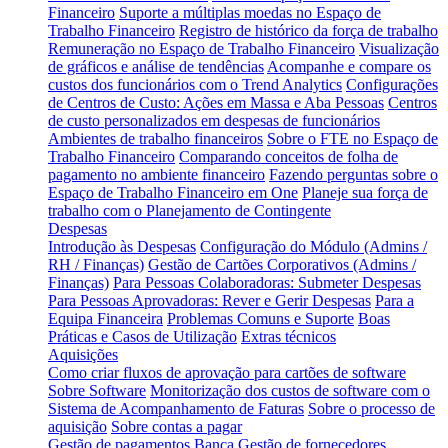
Financeiro
Suporte a múltiplas moedas no Espaço de
Trabalho Financeiro
Registro de histórico da força de trabalho
Remuneração no Espaço de Trabalho Financeiro
Visualização
de gráficos e análise de tendências
Acompanhe e compare os
custos dos funcionários com o Trend Analytics
Configurações
de Centros de Custo: Ações em Massa e Aba Pessoas
Centros
de custo personalizados em despesas de funcionários
Ambientes de trabalho financeiros
Sobre o FTE no Espaço de
Trabalho Financeiro
Comparando conceitos de folha de
pagamento no ambiente financeiro
Fazendo perguntas sobre o
Espaço de Trabalho Financeiro em One
Planeje sua força de
trabalho com o Planejamento de Contingente
Despesas
Introdução às Despesas
Configuração do Módulo (Admins /
RH / Finanças)
Gestão de Cartões Corporativos (Admins /
Finanças)
Para Pessoas Colaboradoras: Submeter Despesas
Para Pessoas Aprovadoras: Rever e Gerir Despesas
Para a
Equipa Financeira
Problemas Comuns e Suporte
Boas
Práticas e Casos de Utilização
Extras técnicos
Aquisições
Como criar fluxos de aprovação para cartões de software
Sobre Software
Monitorização dos custos de software com o
Sistema de Acompanhamento de Faturas
Sobre o processo de
aquisição
Sobre contas a pagar
Gestão de pagamentos
Banca
Gestão de fornecedores