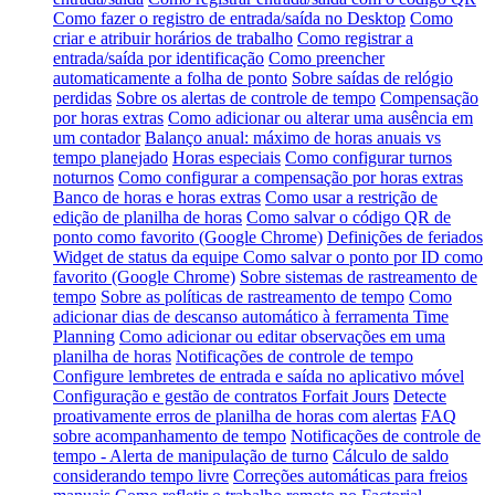
Como fazer o registro de entrada/saída no Desktop
Como
criar e atribuir horários de trabalho
Como registrar a
entrada/saída por identificação
Como preencher
automaticamente a folha de ponto
Sobre saídas de relógio
perdidas
Sobre os alertas de controle de tempo
Compensação
por horas extras
Como adicionar ou alterar uma ausência em
um contador
Balanço anual: máximo de horas anuais vs
tempo planejado
Horas especiais
Como configurar turnos
noturnos
Como configurar a compensação por horas extras
Banco de horas e horas extras
Como usar a restrição de
edição de planilha de horas
Como salvar o código QR de
ponto como favorito (Google Chrome)
Definições de feriados
Widget de status da equipe
Como salvar o ponto por ID como
favorito (Google Chrome)
Sobre sistemas de rastreamento de
tempo
Sobre as políticas de rastreamento de tempo
Como
adicionar dias de descanso automático à ferramenta Time
Planning
Como adicionar ou editar observações em uma
planilha de horas
Notificações de controle de tempo
Configure lembretes de entrada e saída no aplicativo móvel
Configuração e gestão de contratos Forfait Jours
Detecte
proativamente erros de planilha de horas com alertas
FAQ
sobre acompanhamento de tempo
Notificações de controle de
tempo - Alerta de manipulação de turno
Cálculo de saldo
considerando tempo livre
Correções automáticas para freios