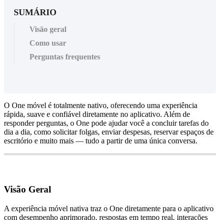
SUMÁRIO
Visão geral
Como usar
Perguntas frequentes
O
One
m
ó
vel
é
totalmente
nativo
,
oferecendo
uma
experi
ê
ncia
r
á
pida
,
suave
e
confi
á
vel
diretamente
no
aplicativo
.
Al
é
m
de
responder
perguntas
,
o
One
pode
ajudar
voc
ê
a
concluir
tarefas
do
dia
a
dia
,
como
solicitar
folgas
,
enviar
despesas
,
reservar
espa
ç
os
de
escrit
ó
rio
e
muito
mais
—
tudo
a
partir
de
uma
ú
nica
conversa
.
Vis
ã
o
Geral
A
experi
ê
ncia
m
ó
vel
nativa
traz
o
One
diretamente
para
o
aplicativo
com
desempenho
aprimorado
,
respostas
em
tempo
real
,
intera
ç
õ
es