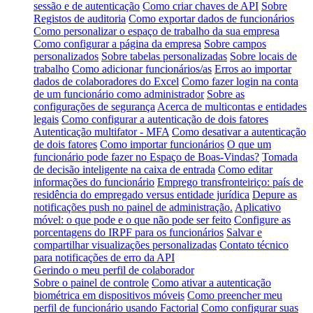
sessão e de autenticação
Como criar chaves de API
Sobre
Registos de auditoria
Como exportar dados de funcionários
Como personalizar o espaço de trabalho da sua empresa
Como configurar a página da empresa
Sobre campos
personalizados
Sobre tabelas personalizadas
Sobre locais de
trabalho
Como adicionar funcionários/as
Erros ao importar
dados de colaboradores do Excel
Como fazer login na conta
de um funcionário como administrador
Sobre as
configurações de segurança
Acerca de multicontas e entidades
legais
Como configurar a autenticação de dois fatores
Autenticação multifator - MFA
Como desativar a autenticação
de dois fatores
Como importar funcionários
O que um
funcionário pode fazer no Espaço de Boas-Vindas?
Tomada
de decisão inteligente na caixa de entrada
Como editar
informações do funcionário
Emprego transfronteiriço: país de
residência do empregado versus entidade jurídica
Depure as
notificações push no painel de administração.
Aplicativo
móvel: o que pode e o que não pode ser feito
Configure as
porcentagens do IRPF para os funcionários
Salvar e
compartilhar visualizações personalizadas
Contato técnico
para notificações de erro da API
Gerindo o meu perfil de colaborador
Sobre o painel de controle
Como ativar a autenticação
biométrica em dispositivos móveis
Como preencher meu
perfil de funcionário usando Factorial
Como configurar suas