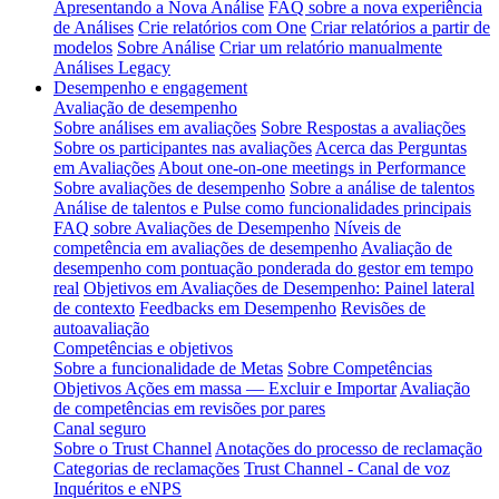
Apresentando a Nova Análise
FAQ sobre a nova experiência
de Análises
Crie relatórios com One
Criar relatórios a partir de
modelos
Sobre Análise
Criar um relatório manualmente
Análises Legacy
Desempenho e engagement
Avaliação de desempenho
Sobre análises em avaliações
Sobre Respostas a avaliações
Sobre os participantes nas avaliações
Acerca das Perguntas
em Avaliações
About one-on-one meetings in Performance
Sobre avaliações de desempenho
Sobre a análise de talentos
Análise de talentos e Pulse como funcionalidades principais
FAQ sobre Avaliações de Desempenho
Níveis de
competência em avaliações de desempenho
Avaliação de
desempenho com pontuação ponderada do gestor em tempo
real
Objetivos em Avaliações de Desempenho: Painel lateral
de contexto
Feedbacks em Desempenho
Revisões de
autoavaliação
Competências e objetivos
Sobre a funcionalidade de Metas
Sobre Competências
Objetivos Ações em massa — Excluir e Importar
Avaliação
de competências em revisões por pares
Canal seguro
Sobre o Trust Channel
Anotações do processo de reclamação
Categorias de reclamações
Trust Channel - Canal de voz
Inquéritos e eNPS