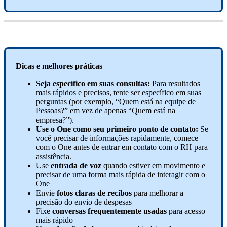
Dicas
e
melhores
pr
á
ticas
Seja
espec
í
fico
em
suas
consultas
:
Para
resultados
mais
r
á
pidos
e
precisos
,
tente
ser
espec
í
fico
em
suas
perguntas
(
por
exemplo
,
“
Quem
est
á
na
equipe
de
Pessoas
?
”
em
vez
de
apenas
“
Quem
est
á
na
empresa
?
”
)
.
Use
o
One
como
seu
primeiro
ponto
de
contato
:
Se
voc
ê
precisar
de
informa
ç
õ
es
rapidamente
,
comece
com
o
One
antes
de
entrar
em
contato
com
o
RH
para
assist
ê
ncia
.
Use
entrada
de
voz
quando
estiver
em
movimento
e
precisar
de
uma
forma
mais
r
á
pida
de
interagir
com
o
One
Envie
fotos
claras
de
recibos
para
melhorar
a
precis
ã
o
do
envio
de
despesas
Fixe
conversas
frequentemente
usadas
para
acesso
mais
r
á
pido