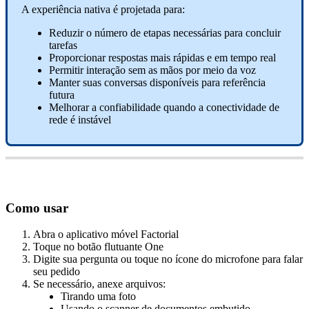
A
experi
ê
ncia
nativa
é
projetada
para
:
Reduzir
o
n
ú
mero
de
etapas
necess
á
rias
para
concluir
tarefas
Proporcionar
respostas
mais
r
á
pidas
e
em
tempo
real
Permitir
intera
ç
ã
o
sem
as
m
ã
os
por
meio
da
voz
Manter
suas
conversas
dispon
í
veis
para
refer
ê
ncia
futura
Melhorar
a
confiabilidade
quando
a
conectividade
de
rede
é
inst
á
vel
Como
usar
Abra
o
aplicativo
m
ó
vel
Factorial
Toque
no
bot
ã
o
flutuante
One
Digite
sua
pergunta
ou
toque
no
í
cone
do
microfone
para
falar
seu
pedido
Se
necess
á
rio
,
anexe
arquivos
:
Tirando
uma
foto
Usando
o
scanner
de
documentos
embutido