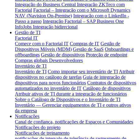
Integração do Business Central
Integração ZKTeco com
Factorial
Factorial – Integração com o Microsoft Dynamics
NAV (Navision On-Premise)
Integração com o LinkedIn -
Passo a passo
Integração Factorial – SAP Business One
InfoJobs Integração bidirecional
Gestão de TI
Factorial IT
Comece com o Factorial IT
Compras de IT
Gestão de
Dispositivos Móveis (MDM)
Gestão de SaaS
Onboardings e
offboardings
Gestão de dispositivos
Proteção de endpoint
Compras globais
Desenvolvedores
Inventário de TI
Inventário de TI
Como importar seu inventário de TI
Atribuir
dispositivos no catálogo de tarefas
Guia de integração de
dispositivos para novos funcionários
Contratos de dispositivos
automatizados no inventário de IT
Catálogo de dispositivos
Atribuir ativos de TI durante a integração de funcionários
Sobre o Catálogo de Dispositivos e o Inventário de TI
Inventário — Gerenciar equipamentos de TI e outros ativos
da empresa
Notificações
Canal de confiança, notificações de Espaços e Comunidades
Notificações do projeto
Notificações de treinamento
notificações de intervalo de tolerância de rastreamento de