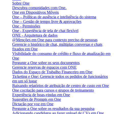
Sobre One
Descubra comunidades com One.
One em Dispositivos Móveis
One – Políticas de ausência e inteligência do sistema
One – Gestão de tempo livre & aprovações
One - Permissões
One - Experiência de tela de chat flexível
ONE - Arquitetura de dados
@Menções em One para contexto preciso de pessoas
Gerencie o histórico de chat, múltiplas conversas e chats
fixados em One
Visibilidade do consumo de crédito e fluxo de atualização em
One
Pergunte a One sobre os seus documentos
Gerencie reservas de espaços com ONE
Dados do Espaço de Trabalho Financeiro em One
Ticketing e One: Gerencie todos os pedidos de funcionários
em um só lugar
Baixando relatórios de atribuição de centro de custo em One
One cocriação para cursos e grupos de treinamento
Experiência de boas-vindas em One
Sugestões de Prompts em One
Dictação por voz em One
Pergunte a One sobre os resultados da sua pesquisa
Adicionando candidatos ao fazer upload de CVs em One