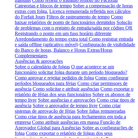
manuais
Como refletir o trabalho remoto no Factorial
Categorias e blocos de tempo
Sobre a compensação de horas
extras com folga.
Licença remunerada refletida nos cálculos
do Forfait Jours
Filtros de rastreamento de tempo
Como
baixar relatórios de ponto de funcionários demitidos
Solução
de problemas com o registro de entrada/saída por código QR
Registrando o ponto em um fuso horário diferente
Arredondamento do tempo extra total
Como registrar entrada
e saída offline (aplicativo móvel)
Configuração de visibilidade
do Banco de horas, Balanço e Horas Extras/Horas
Complementares
Ausências & aprovações
Sobre o calendário de folgas
O que acontece se um
funcionário solicitar folga durante um período bloqueado?
Como aprovar e rejeitar pedidos de folga
Como configurar
períodos bloqueados para férias
Como criar permissoes de
ausência
Como solicitar e atribuir ausências
Como exportar o
relatório de férias dos seus funcionários
Sobre os abonos de
tempo livre
Sobre ausências e aprovações
Como criar tipos de
ausência
Sobre o aprovador de tempo livre
Como criar
sistemas de aprovação de férias
Sobre faltas remuneradas
Como criar tipos de ausência para fechamentos em toda a
empresa
Como atribuir ausências em massa
Função de
Aprovador Global para Ausências
Sobre as configurações de
folga
Como exportar o relatório de folgas dos seus