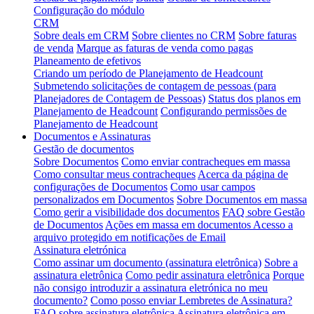
Configuração do módulo
CRM
Sobre deals em CRM
Sobre clientes no CRM
Sobre faturas
de venda
Marque as faturas de venda como pagas
Planeamento de efetivos
Criando um período de Planejamento de Headcount
Submetendo solicitações de contagem de pessoas (para
Planejadores de Contagem de Pessoas)
Status dos planos em
Planejamento de Headcount
Configurando permissões de
Planejamento de Headcount
Documentos e Assinaturas
Gestão de documentos
Sobre Documentos
Como enviar contracheques em massa
Como consultar meus contracheques
Acerca da página de
configurações de Documentos
Como usar campos
personalizados em Documentos
Sobre Documentos em massa
Como gerir a visibilidade dos documentos
FAQ sobre Gestão
de Documentos
Ações em massa em documentos
Acesso a
arquivo protegido em notificações de Email
Assinatura eletrónica
Como assinar um documento (assinatura eletrônica)
Sobre a
assinatura eletrônica
Como pedir assinatura eletrônica
Porque
não consigo introduzir a assinatura eletrónica no meu
documento?
Como posso enviar Lembretes de Assinatura?
FAQ sobre assinatura eletrônica
Assinatura eletrônica em