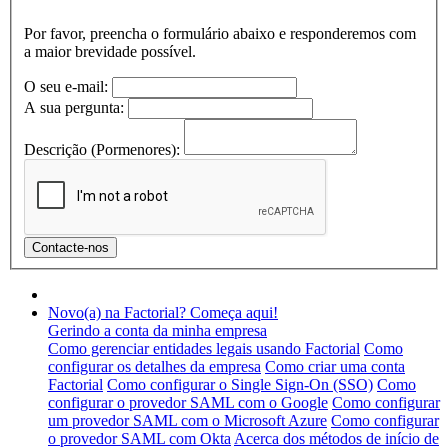
Por favor, preencha o formulário abaixo e responderemos com
a maior brevidade possível.
O seu e-mail:
A sua pergunta:
Descrição (Pormenores):
Novo(a) na Factorial? Começa aqui!
Gerindo a conta da minha empresa
Como gerenciar entidades legais usando Factorial
Como
configurar os detalhes da empresa
Como criar uma conta
Factorial
Como configurar o Single Sign-On (SSO)
Como
configurar o provedor SAML com o Google
Como configurar
um provedor SAML com o Microsoft Azure
Como configurar
o provedor SAML com Okta
Acerca dos métodos de início de