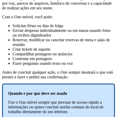
por
voz
,
anexos
de
arquivos
,
hist
ó
rico
de
conversas
e
a
capacidade
de
realizar
a
ç
õ
es
em
seu
nome
.
Com
o
One
m
ó
vel
,
voc
ê
pode
:
Solicitar
f
é
rias
ou
dias
de
folga
Enviar
despesas
individualmente
ou
em
massa
usando
fotos
ou
recibos
digitalizados
Reservar
,
modificar
ou
cancelar
reservas
de
mesa
e
salas
de
reuni
ã
o
Criar
tickets
de
suporte
Compartilhar
postagens
ou
an
ú
ncios
Comentar
em
postagens
Fazer
perguntas
usando
texto
ou
voz
Antes
de
concluir
qualquer
a
ç
ã
o
,
o
One
sempre
mostrar
á
o
que
est
á
prestes
a
fazer
e
pedir
á
sua
confirma
ç
ã
o
.
Quando
e
por
que
deve
ser
usado
Use
o
One
m
ó
vel
sempre
que
precisar
de
acesso
r
á
pido
a
informa
ç
õ
es
ou
quiser
concluir
tarefas
comuns
do
local
de
trabalho
diretamente
do
seu
telefone
.