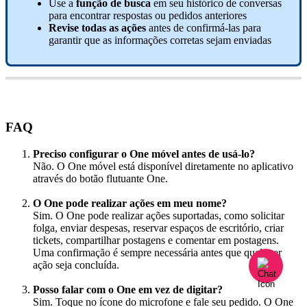
Use
a
fun
ç
ã
o
de
busca
em
seu
hist
ó
rico
de
conversas
para
encontrar
respostas
ou
pedidos
anteriores
Revise
todas
as
a
ç
õ
es
antes
de
confirm
á
-
las
para
garantir
que
as
informa
ç
õ
es
corretas
sejam
enviadas
FAQ
Preciso
configurar
o
One
m
ó
vel
antes
de
us
á
-
lo
?
N
ã
o
.
O
One
m
ó
vel
est
á
dispon
í
vel
diretamente
no
aplicativo
atrav
é
s
do
bot
ã
o
flutuante
One
.
O
One
pode
realizar
a
ç
õ
es
em
meu
nome
?
Sim
.
O
One
pode
realizar
a
ç
õ
es
suportadas
,
como
solicitar
folga
,
enviar
despesas
,
reservar
espa
ç
os
de
escrit
ó
rio
,
criar
tickets
,
compartilhar
postagens
e
comentar
em
postagens
.
Uma
confirma
ç
ã
o
é
sempre
necess
á
ria
antes
que
qualquer
a
ç
ã
o
seja
conclu
í
da
.
Posso
falar
com
o
One
em
vez
de
digitar
?
Sim
.
Toque
no
í
cone
do
microfone
e
fale
seu
pedido
.
O
One