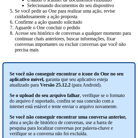
Selecionando
documentos
do
seu
dispositivo
Se
voc
ê
pedir
ao
One
para
realizar
uma
a
ç
ã
o
,
revise
cuidadosamente
a
a
ç
ã
o
proposta
Confirme
a
a
ç
ã
o
quando
solicitado
Aguarde
o
One
concluir
o
pedido
Acesse
seu
hist
ó
rico
de
conversas
a
qualquer
momento
para
continuar
chats
anteriores
,
buscar
informa
ç
õ
es
,
fixar
conversas
importantes
ou
excluir
conversas
que
voc
ê
n
ã
o
precisa
mais
Se
voc
ê
n
ã
o
conseguir
encontrar
o
í
cone
do
One
no
seu
aplicativo
m
ó
vel
,
garanta
que
seu
aplicativo
esteja
atualizado
para
Vers
ã
o
25
.
12
.
2
(
para
Android
)
.
Se
o
upload
do
seu
arquivo
falhar
,
verifique
se
o
formato
do
arquivo
é
suportado
,
confira
se
sua
conex
ã
o
com
a
internet
est
á
est
á
vel
e
tente
enviar
o
arquivo
novamente
.
Se
voc
ê
n
ã
o
conseguir
encontrar
uma
conversa
anterior
,
abra
a
se
ç
ã
o
de
hist
ó
rico
de
conversas
,
use
a
barra
de
pesquisa
para
localizar
conversas
por
palavra
-
chave
e
verifique
se
a
conversa
n
ã
o
foi
exclu
í
da
.