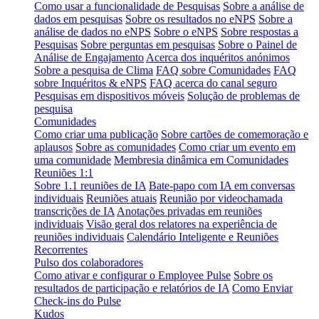
Como usar a funcionalidade de Pesquisas
Sobre a análise de
dados em pesquisas
Sobre os resultados no eNPS
Sobre a
análise de dados no eNPS
Sobre o eNPS
Sobre respostas a
Pesquisas
Sobre perguntas em pesquisas
Sobre o Painel de
Análise de Engajamento
Acerca dos inquéritos anónimos
Sobre a pesquisa de Clima
FAQ sobre Comunidades
FAQ
sobre Inquéritos & eNPS
FAQ acerca do canal seguro
Pesquisas em dispositivos móveis
Solução de problemas de
pesquisa
Comunidades
Como criar uma publicação
Sobre cartões de comemoração e
aplausos
Sobre as comunidades
Como criar um evento em
uma comunidade
Membresia dinâmica em Comunidades
Reuniões 1:1
Sobre 1.1 reuniões de IA
Bate-papo com IA em conversas
individuais
Reuniões atuais
Reunião por videochamada
transcrições de IA
Anotações privadas em reuniões
individuais
Visão geral dos relatores na experiência de
reuniões individuais
Calendário Inteligente e Reuniões
Recorrentes
Pulso dos colaboradores
Como ativar e configurar o Employee Pulse
Sobre os
resultados de participação e relatórios de IA
Como Enviar
Check-ins do Pulse
Kudos