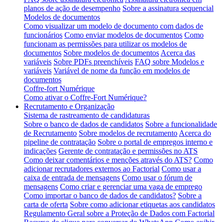
planos de ação de desempenho
Sobre a assinatura sequencial
Modelos de documentos
Como visualizar um modelo de documento com dados de
funcionários
Como enviar modelos de documentos
Como
funcionam as permissões para utilizar os modelos de
documentos
Sobre modelos de documentos
Acerca das
variáveis
Sobre PDFs preenchíveis
FAQ sobre Modelos e
variáveis
Variável de nome da função em modelos de
documentos
Coffre-fort Numérique
Como ativar o Coffre-Fort Numérique?
Recrutamento e Organização
Sistema de rastreamento de candidaturas
Sobre o banco de dados de candidatos
Sobre a funcionalidade
de Recrutamento
Sobre modelos de recrutamento
Acerca do
pipeline de contratação
Sobre o portal de empregos interno e
indicações
Gerente de contratação e permissões no ATS
Como deixar comentários e menções através do ATS?
Como
adicionar recrutadores externos ao Factorial
Como usar a
caixa de entrada de mensagens
Como usar o fórum de
mensagens
Como criar e gerenciar uma vaga de emprego
Como importar o banco de dados de candidatos?
Sobre a
carta de oferta
Sobre como adicionar etiquetas aos candidatos
Regulamento Geral sobre a Proteção de Dados com Factorial