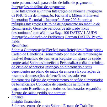
corte personalizada para ciclos de folha de pagamento
Integrações de folhas de pagamento
Silae Integration
a3innuva Integração de Nómina
Integração
da PHC
Guia de integração: Factorial x Milena
Primavera
Integration
Factorial – Integração Sage 200
Suporte a
múltiplas integrações de folha de pagamento no módulo de
Remuneração
Gerencie períodos de atividade 'fixos-
descontínuos' com a3innuva
Sage 100
DATEV LAUDS
Integração - Solução de Problemas
German DATEV Payroll
fields
Benefícios
Sobre a Compensação Flexível para Refeições e Transporte -
Cartão de Benefícios
Treinamento por meio de remuneração
flexível
Benefício de bem-estar
Registre um plano de saúde
empresarial
Sobre os benefícios
Personalizar o dia de reinício
do ciclo de benefícios
Inscrição do funcionário e seus
dependentes no plano de saúde da empresa
Exportações de
resumos de transações de benefícios baseados em
funcionários
Página de gerenciamento de saúde e importador
de beneficiários
Conceitos de benefícios na folha de
pagamento
Benefícios para todos os funcionários espanhóis
Seguro de saúde gerido por corretor
Finança
Insights financeiros
Sobre os centros de custo
Sobre o Espaço de Trabalho