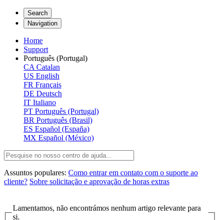
Search
Navigation
Home
Support
Português (Portugal)
CA
Catalan
US
English
FR
Français
DE
Deutsch
IT
Italiano
PT
Português (Portugal)
BR
Português (Brasil)
ES
Español (España)
MX
Español (México)
Assuntos populares:
Como entrar em contato com o suporte ao
cliente?
Sobre solicitação e aprovação de horas extras
Lamentamos, não encontrámos nenhum artigo relevante para
si.