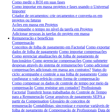
Como medir o ROI em suas fases
Como importar em massa projetos e fases usando o Universal
Importer
Criador de orçamentos: crie orçamentos e converta-os em
projetos ou faturas
Ações em massa em Projetos
Acompanhe o tempo no nível da tarefa em Projetos
Adicionar pessoas às tarefas do projeto em massa
Remuneração e benefícios
Compensação
Conceitos de folha de pagamento em Factorial
Como exportar
dados de folha de pagamento
Como importar compensações
Como gerenciar atualizações de folha de pagamento de
funcionários
Como gerenciar compensações
Como submeter
despesas através do sistema de remunerações
Como adicionar
compensações adicionais em massa aos contratos?
Status do
ciclo: acompanhe e controle a sua folha de pagamento
Como
configurar o vale-refeição como forma de compensação
Como compensar os dados de controle de tempo por meio da
compensação
Como registrar um contador?
Profissionais
Factorial
Transferir horas trabalhadas do Controle de Tempo
para a Remuneração
Gerar arquivos de pagamento SEPA a
partir da Compensation
Glossário de conceitos de
remuneração
Contabilistas: sincronizar e exportar variáveis de
folha de pagamento de Compensação de Profissionais
Data de