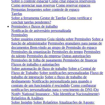
Sobre o controle espacial
Como criar espaços reserváveis
Como gerenciar suas reservas
Como reservar espaços
Perguntas frequentes sobre controle de espaço
Tarefas
Sobre a ferramenta Gestor de Tarefas
Como verificar e
concluir tarefas pendentes?
Permissões e fluxos de trabalho
Notificação de aniversário personalizada
Permissões
Sobre usuários externos
Guia rápida sobre Permissões
Sobre a
função de administrador
Permissões granulares para pastas de
documentos
Bem-vindo ao grupo de Permissão do espaço
Permissões da organização
Permissões do tempo
Permissões
do talento
Permissões da empresa
Outras autorizações
Permissões de folha de pagamento
Permissões de finanças
Fluxos de trabalho e automações
Sobre automação de fluxo de trabalho
Sobre a Central de
Fluxo de Trabalho
Sobre notificações personalizadas
Fluxo de
trabalho de integração
Sobre o fluxo de trabalho de
desligamento
Notificação personalizada para quando o
contrato de um funcionário é rescindido
Como configurar
notificações personalizadas para o vencimento do DNI (Do
Notify National Insurance - Não Identificar Nacionalmente)
Relatórios & Análises
Sobre Insights
Sobre Relatórios
Atualizações de Agosto: