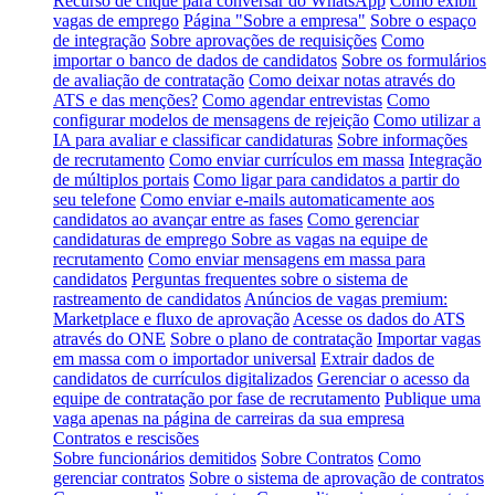
Recurso de clique para conversar do WhatsApp
Como exibir
vagas de emprego
Página "Sobre a empresa"
Sobre o espaço
de integração
Sobre aprovações de requisições
Como
importar o banco de dados de candidatos
Sobre os formulários
de avaliação de contratação
Como deixar notas através do
ATS e das menções?
Como agendar entrevistas
Como
configurar modelos de mensagens de rejeição
Como utilizar a
IA para avaliar e classificar candidaturas
Sobre informações
de recrutamento
Como enviar currículos em massa
Integração
de múltiplos portais
Como ligar para candidatos a partir do
seu telefone
Como enviar e-mails automaticamente aos
candidatos ao avançar entre as fases
Como gerenciar
candidaturas de emprego
Sobre as vagas na equipe de
recrutamento
Como enviar mensagens em massa para
candidatos
Perguntas frequentes sobre o sistema de
rastreamento de candidatos
Anúncios de vagas premium:
Marketplace e fluxo de aprovação
Acesse os dados do ATS
através do ONE
Sobre o plano de contratação
Importar vagas
em massa com o importador universal
Extrair dados de
candidatos de currículos digitalizados
Gerenciar o acesso da
equipe de contratação por fase de recrutamento
Publique uma
vaga apenas na página de carreiras da sua empresa
Contratos e rescisões
Sobre funcionários demitidos
Sobre Contratos
Como
gerenciar contratos
Sobre o sistema de aprovação de contratos