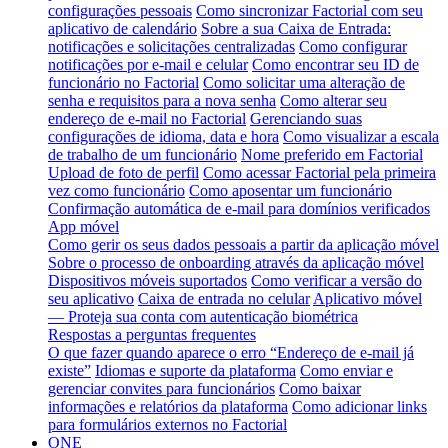
configurações pessoais
Como sincronizar Factorial com seu
aplicativo de calendário
Sobre a sua Caixa de Entrada:
notificações e solicitações centralizadas
Como configurar
notificações por e-mail e celular
Como encontrar seu ID de
funcionário no Factorial
Como solicitar uma alteração de
senha e requisitos para a nova senha
Como alterar seu
endereço de e-mail no Factorial
Gerenciando suas
configurações de idioma, data e hora
Como visualizar a escala
de trabalho de um funcionário
Nome preferido em Factorial
Upload de foto de perfil
Como acessar Factorial pela primeira
vez como funcionário
Como aposentar um funcionário
Confirmação automática de e-mail para domínios verificados
App móvel
Como gerir os seus dados pessoais a partir da aplicação móvel
Sobre o processo de onboarding através da aplicação móvel
Dispositivos móveis suportados
Como verificar a versão do
seu aplicativo
Caixa de entrada no celular
Aplicativo móvel
— Proteja sua conta com autenticação biométrica
Respostas a perguntas frequentes
O que fazer quando aparece o erro “Endereço de e-mail já
existe”
Idiomas e suporte da plataforma
Como enviar e
gerenciar convites para funcionários
Como baixar
informações e relatórios da plataforma
Como adicionar links
para formulários externos no Factorial
ONE