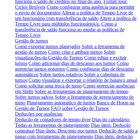
funciona o saldo de créditos no final do ano.
Forfait Jour:
Ciclos flexíveis
Como configurar uma ausência para permitir
o envio de documentos
Alterar a política de Tempo Livre de
um funcionário com transferência de saldo
Altere a política de
Tempo Livre para múltiplos funcionários/a.
Como a
transferência de saldo funciona ao mudar as políticas de
Tempo Livre
Gestão de turnos
Como exportar turnos planejados
Sobre a ferramenta de
gestão de turnos
Como criar e atribuir turnos
Sobre
visualizações da Gestão de Turnos
Como editar e excluir
turnos
Como adicionar dias de descanso aos turnos
Como
gerenciar turnos noturnos
Como configurar dias de descanso
automáticos
Sobre turnos rotativos
Sobre a cobertura de
turnos
Como visualizar e exportar o relatório de balanço anual
Como solicitar uma troca de turno
Como gerenciar ausências
em Shifts
Sobre as ferramentas de planejamento de tempo
Sobre turnos salvos
Sobre a ferramenta de gerenciamento de
turno
Planejamento automático de turnos
Banco de Horas na
Gestão de Turnos
FAQ sobre Gestão de Turnos
Deduções por ausências
Dedução de contadores de tempo livre
Dias do calendário:
Todas as ferramentas de planejamento
Dias úteis: Dedução
contratual
Dias úteis: Desconto por turnos
Dedução de saldo a
pagar com ferramentas de planejamento
Dias úteis: dedução