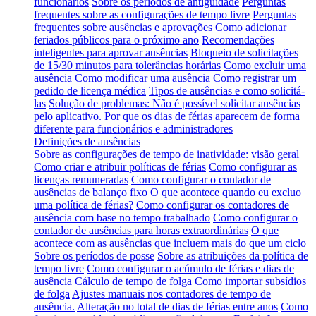
funcionários
Sobre os períodos de antiguidade
Perguntas
frequentes sobre as configurações de tempo livre
Perguntas
frequentes sobre ausências e aprovações
Como adicionar
feriados públicos para o próximo ano
Recomendações
inteligentes para aprovar ausências
Bloqueio de solicitações
de 15/30 minutos para tolerâncias horárias
Como excluir uma
ausência
Como modificar uma ausência
Como registrar um
pedido de licença médica
Tipos de ausências e como solicitá-
las
Solução de problemas: Não é possível solicitar ausências
pelo aplicativo.
Por que os dias de férias aparecem de forma
diferente para funcionários e administradores
Definições de ausências
Sobre as configurações de tempo de inatividade: visão geral
Como criar e atribuir políticas de férias
Como configurar as
licenças remuneradas
Como configurar o contador de
ausências de balanço fixo
O que acontece quando eu excluo
uma política de férias?
Como configurar os contadores de
ausência com base no tempo trabalhado
Como configurar o
contador de ausências para horas extraordinárias
O que
acontece com as ausências que incluem mais do que um ciclo
Sobre os períodos de posse
Sobre as atribuições da política de
tempo livre
Como configurar o acúmulo de férias e dias de
ausência
Cálculo de tempo de folga
Como importar subsídios
de folga
Ajustes manuais nos contadores de tempo de
ausência.
Alteração no total de dias de férias entre anos
Como