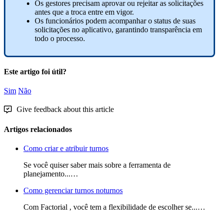
Os
gestores
precisam
aprovar
ou
rejeitar
as
solicita
ç
õ
es
antes
que
a
troca
entre
em
vigor
.
Os
funcion
á
rios
podem
acompanhar
o
status
de
suas
solicita
ç
õ
es
no
aplicativo
,
garantindo
transpar
ê
ncia
em
todo
o
processo
.
Este artigo foi útil?
Sim
Não
Give feedback about this article
Artigos relacionados
Como criar e atribuir turnos
Se você quiser saber mais sobre a ferramenta de
planejamento...…
Como gerenciar turnos noturnos
Com Factorial , você tem a flexibilidade de escolher se...…