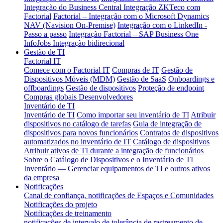
Integração do Business Central
Integração ZKTeco com
Factorial
Factorial – Integração com o Microsoft Dynamics
NAV (Navision On-Premise)
Integração com o LinkedIn -
Passo a passo
Integração Factorial – SAP Business One
InfoJobs Integração bidirecional
Gestão de TI
Factorial IT
Comece com o Factorial IT
Compras de IT
Gestão de
Dispositivos Móveis (MDM)
Gestão de SaaS
Onboardings e
offboardings
Gestão de dispositivos
Proteção de endpoint
Compras globais
Desenvolvedores
Inventário de TI
Inventário de TI
Como importar seu inventário de TI
Atribuir
dispositivos no catálogo de tarefas
Guia de integração de
dispositivos para novos funcionários
Contratos de dispositivos
automatizados no inventário de IT
Catálogo de dispositivos
Atribuir ativos de TI durante a integração de funcionários
Sobre o Catálogo de Dispositivos e o Inventário de TI
Inventário — Gerenciar equipamentos de TI e outros ativos
da empresa
Notificações
Canal de confiança, notificações de Espaços e Comunidades
Notificações do projeto
Notificações de treinamento
notificações de intervalo de tolerância de rastreamento de