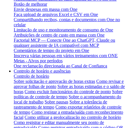
Botão de melhorar
Envie despesas em massa com One
Faça upload de arquivos Excel e CSV em One
Compartilhando recibos, contas e documentos com One no
celular
Limitação de uso e monitoramento de consumo de One
Atribuições de centro de custo em massa com One
Factorial MCP — Conecte One ao ChatGPT, Claude ou
qualquer assistente de IA compatível com MCP
Comentários de tempo do projeto em One
Inscreva várias pessoas em vários treinamentos com ONE
Metas - Alvos por períodos
One reclamação direcionada ao Canal de Confiança
Controlo de horário e ausências
Controlo de horário
Sobre solicitação e aprovação de horas extras
Como revisar e
aprovar folhas de ponto
Sobre as horas estimadas e o saldo de
horas
Como excluir funcionários do controle de ponto
Sobre
políticas de controle de tempo
Sobre o acompanhamento do
local de trabalho
Sobre pausas
Sobre a tolerância de
rastreamento de tempo
Como exportar relatórios de controle
de tempo
Como registar a entrada/saída com reconhecimento
facial
Como utilizar a geolocalização no controlo de horário
Como registrar e editar manualmente seu ponto de
entrada/saída
Como registrar entrada/saída com o código QR