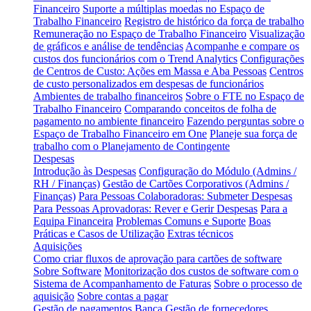
Financeiro
Suporte a múltiplas moedas no Espaço de
Trabalho Financeiro
Registro de histórico da força de trabalho
Remuneração no Espaço de Trabalho Financeiro
Visualização
de gráficos e análise de tendências
Acompanhe e compare os
custos dos funcionários com o Trend Analytics
Configurações
de Centros de Custo: Ações em Massa e Aba Pessoas
Centros
de custo personalizados em despesas de funcionários
Ambientes de trabalho financeiros
Sobre o FTE no Espaço de
Trabalho Financeiro
Comparando conceitos de folha de
pagamento no ambiente financeiro
Fazendo perguntas sobre o
Espaço de Trabalho Financeiro em One
Planeje sua força de
trabalho com o Planejamento de Contingente
Despesas
Introdução às Despesas
Configuração do Módulo (Admins /
RH / Finanças)
Gestão de Cartões Corporativos (Admins /
Finanças)
Para Pessoas Colaboradoras: Submeter Despesas
Para Pessoas Aprovadoras: Rever e Gerir Despesas
Para a
Equipa Financeira
Problemas Comuns e Suporte
Boas
Práticas e Casos de Utilização
Extras técnicos
Aquisições
Como criar fluxos de aprovação para cartões de software
Sobre Software
Monitorização dos custos de software com o
Sistema de Acompanhamento de Faturas
Sobre o processo de
aquisição
Sobre contas a pagar
Gestão de pagamentos
Banca
Gestão de fornecedores