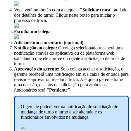
Voc
ê
ver
á
um
bot
ã
o
com
a
etiqueta
"
Solicitar
troca
"
ao
lado
dos
detalhes
do
turno
:
Clique
neste
bot
ã
o
para
iniciar
o
processo
de
troca
.
Escolha
um
colega
Adicione
um
coment
á
rio
(
opcional
)
Notifica
ç
ã
o
ao
colega
:
O
colega
selecionado
receber
á
uma
notifica
ç
ã
o
atrav
é
s
do
aplicativo
ou
da
plataforma
web
,
solicitando
que
ele
aprove
ou
rejeite
a
solicita
ç
ã
o
de
troca
de
turno
.
Aprova
ç
ã
o
do
gerente
:
Se
o
colega
aceitar
a
solicita
ç
ã
o
,
o
gerente
receber
á
uma
notifica
ç
ã
o
em
sua
caixa
de
entrada
para
revisar
e
aprovar
ou
rejeitar
a
troca
.
At
é
que
o
gerente
tome
uma
decis
ã
o
,
o
status
da
solicita
ç
ã
o
para
ambos
os
funcion
á
rios
ser
á
"
Pendente
"
.
O
gerente
poder
á
ver
na
notifica
ç
ã
o
de
solicita
ç
ã
o
de
mudan
ç
a
de
turno
o
turno
a
ser
alterado
e
os
funcion
á
rios
envolvidos
na
mudan
ç
a
.