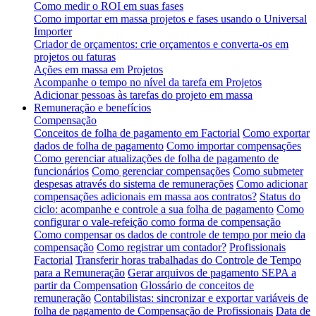
Como medir o ROI em suas fases
Como importar em massa projetos e fases usando o Universal
Importer
Criador de orçamentos: crie orçamentos e converta-os em
projetos ou faturas
Ações em massa em Projetos
Acompanhe o tempo no nível da tarefa em Projetos
Adicionar pessoas às tarefas do projeto em massa
Remuneração e benefícios
Compensação
Conceitos de folha de pagamento em Factorial
Como exportar
dados de folha de pagamento
Como importar compensações
Como gerenciar atualizações de folha de pagamento de
funcionários
Como gerenciar compensações
Como submeter
despesas através do sistema de remunerações
Como adicionar
compensações adicionais em massa aos contratos?
Status do
ciclo: acompanhe e controle a sua folha de pagamento
Como
configurar o vale-refeição como forma de compensação
Como compensar os dados de controle de tempo por meio da
compensação
Como registrar um contador?
Profissionais
Factorial
Transferir horas trabalhadas do Controle de Tempo
para a Remuneração
Gerar arquivos de pagamento SEPA a
partir da Compensation
Glossário de conceitos de
remuneração
Contabilistas: sincronizar e exportar variáveis de
folha de pagamento de Compensação de Profissionais
Data de