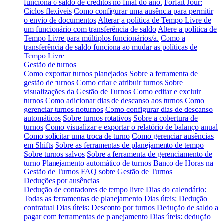
funciona o saldo de créditos no final do ano.
Forfait Jour:
Ciclos flexíveis
Como configurar uma ausência para permitir
o envio de documentos
Alterar a política de Tempo Livre de
um funcionário com transferência de saldo
Altere a política de
Tempo Livre para múltiplos funcionários/a.
Como a
transferência de saldo funciona ao mudar as políticas de
Tempo Livre
Gestão de turnos
Como exportar turnos planejados
Sobre a ferramenta de
gestão de turnos
Como criar e atribuir turnos
Sobre
visualizações da Gestão de Turnos
Como editar e excluir
turnos
Como adicionar dias de descanso aos turnos
Como
gerenciar turnos noturnos
Como configurar dias de descanso
automáticos
Sobre turnos rotativos
Sobre a cobertura de
turnos
Como visualizar e exportar o relatório de balanço anual
Como solicitar uma troca de turno
Como gerenciar ausências
em Shifts
Sobre as ferramentas de planejamento de tempo
Sobre turnos salvos
Sobre a ferramenta de gerenciamento de
turno
Planejamento automático de turnos
Banco de Horas na
Gestão de Turnos
FAQ sobre Gestão de Turnos
Deduções por ausências
Dedução de contadores de tempo livre
Dias do calendário:
Todas as ferramentas de planejamento
Dias úteis: Dedução
contratual
Dias úteis: Desconto por turnos
Dedução de saldo a
pagar com ferramentas de planejamento
Dias úteis: dedução