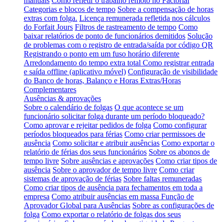
manuais
Como refletir o trabalho remoto no Factorial
Categorias e blocos de tempo
Sobre a compensação de horas
extras com folga.
Licença remunerada refletida nos cálculos
do Forfait Jours
Filtros de rastreamento de tempo
Como
baixar relatórios de ponto de funcionários demitidos
Solução
de problemas com o registro de entrada/saída por código QR
Registrando o ponto em um fuso horário diferente
Arredondamento do tempo extra total
Como registrar entrada
e saída offline (aplicativo móvel)
Configuração de visibilidade
do Banco de horas, Balanço e Horas Extras/Horas
Complementares
Ausências & aprovações
Sobre o calendário de folgas
O que acontece se um
funcionário solicitar folga durante um período bloqueado?
Como aprovar e rejeitar pedidos de folga
Como configurar
períodos bloqueados para férias
Como criar permissoes de
ausência
Como solicitar e atribuir ausências
Como exportar o
relatório de férias dos seus funcionários
Sobre os abonos de
tempo livre
Sobre ausências e aprovações
Como criar tipos de
ausência
Sobre o aprovador de tempo livre
Como criar
sistemas de aprovação de férias
Sobre faltas remuneradas
Como criar tipos de ausência para fechamentos em toda a
empresa
Como atribuir ausências em massa
Função de
Aprovador Global para Ausências
Sobre as configurações de
folga
Como exportar o relatório de folgas dos seus