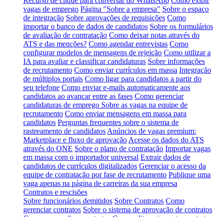
Recurso de clique para conversar do WhatsApp
Como exibir
vagas de emprego
Página "Sobre a empresa"
Sobre o espaço
de integração
Sobre aprovações de requisições
Como
importar o banco de dados de candidatos
Sobre os formulários
de avaliação de contratação
Como deixar notas através do
ATS e das menções?
Como agendar entrevistas
Como
configurar modelos de mensagens de rejeição
Como utilizar a
IA para avaliar e classificar candidaturas
Sobre informações
de recrutamento
Como enviar currículos em massa
Integração
de múltiplos portais
Como ligar para candidatos a partir do
seu telefone
Como enviar e-mails automaticamente aos
candidatos ao avançar entre as fases
Como gerenciar
candidaturas de emprego
Sobre as vagas na equipe de
recrutamento
Como enviar mensagens em massa para
candidatos
Perguntas frequentes sobre o sistema de
rastreamento de candidatos
Anúncios de vagas premium:
Marketplace e fluxo de aprovação
Acesse os dados do ATS
através do ONE
Sobre o plano de contratação
Importar vagas
em massa com o importador universal
Extrair dados de
candidatos de currículos digitalizados
Gerenciar o acesso da
equipe de contratação por fase de recrutamento
Publique uma
vaga apenas na página de carreiras da sua empresa
Contratos e rescisões
Sobre funcionários demitidos
Sobre Contratos
Como
gerenciar contratos
Sobre o sistema de aprovação de contratos