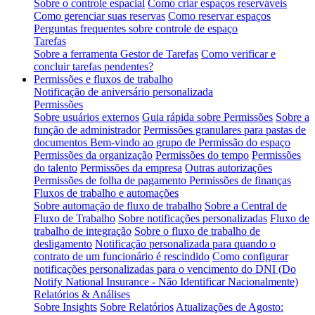
Sobre o controle espacial
Como criar espaços reserváveis
Como gerenciar suas reservas
Como reservar espaços
Perguntas frequentes sobre controle de espaço
Tarefas
Sobre a ferramenta Gestor de Tarefas
Como verificar e
concluir tarefas pendentes?
Permissões e fluxos de trabalho
Notificação de aniversário personalizada
Permissões
Sobre usuários externos
Guia rápida sobre Permissões
Sobre a
função de administrador
Permissões granulares para pastas de
documentos
Bem-vindo ao grupo de Permissão do espaço
Permissões da organização
Permissões do tempo
Permissões
do talento
Permissões da empresa
Outras autorizações
Permissões de folha de pagamento
Permissões de finanças
Fluxos de trabalho e automações
Sobre automação de fluxo de trabalho
Sobre a Central de
Fluxo de Trabalho
Sobre notificações personalizadas
Fluxo de
trabalho de integração
Sobre o fluxo de trabalho de
desligamento
Notificação personalizada para quando o
contrato de um funcionário é rescindido
Como configurar
notificações personalizadas para o vencimento do DNI (Do
Notify National Insurance - Não Identificar Nacionalmente)
Relatórios & Análises
Sobre Insights
Sobre Relatórios
Atualizações de Agosto: