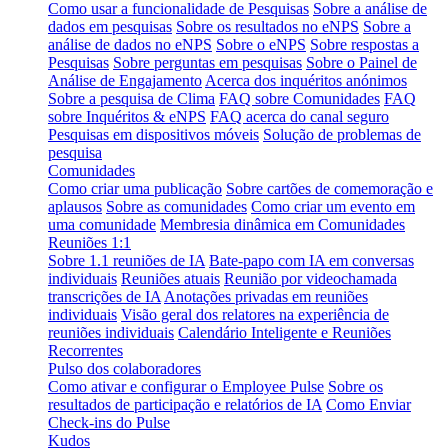
Como usar a funcionalidade de Pesquisas
Sobre a análise de
dados em pesquisas
Sobre os resultados no eNPS
Sobre a
análise de dados no eNPS
Sobre o eNPS
Sobre respostas a
Pesquisas
Sobre perguntas em pesquisas
Sobre o Painel de
Análise de Engajamento
Acerca dos inquéritos anónimos
Sobre a pesquisa de Clima
FAQ sobre Comunidades
FAQ
sobre Inquéritos & eNPS
FAQ acerca do canal seguro
Pesquisas em dispositivos móveis
Solução de problemas de
pesquisa
Comunidades
Como criar uma publicação
Sobre cartões de comemoração e
aplausos
Sobre as comunidades
Como criar um evento em
uma comunidade
Membresia dinâmica em Comunidades
Reuniões 1:1
Sobre 1.1 reuniões de IA
Bate-papo com IA em conversas
individuais
Reuniões atuais
Reunião por videochamada
transcrições de IA
Anotações privadas em reuniões
individuais
Visão geral dos relatores na experiência de
reuniões individuais
Calendário Inteligente e Reuniões
Recorrentes
Pulso dos colaboradores
Como ativar e configurar o Employee Pulse
Sobre os
resultados de participação e relatórios de IA
Como Enviar
Check-ins do Pulse
Kudos