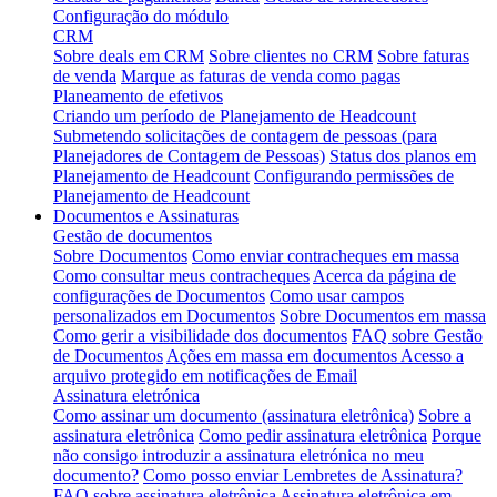
Configuração do módulo
CRM
Sobre deals em CRM
Sobre clientes no CRM
Sobre faturas
de venda
Marque as faturas de venda como pagas
Planeamento de efetivos
Criando um período de Planejamento de Headcount
Submetendo solicitações de contagem de pessoas (para
Planejadores de Contagem de Pessoas)
Status dos planos em
Planejamento de Headcount
Configurando permissões de
Planejamento de Headcount
Documentos e Assinaturas
Gestão de documentos
Sobre Documentos
Como enviar contracheques em massa
Como consultar meus contracheques
Acerca da página de
configurações de Documentos
Como usar campos
personalizados em Documentos
Sobre Documentos em massa
Como gerir a visibilidade dos documentos
FAQ sobre Gestão
de Documentos
Ações em massa em documentos
Acesso a
arquivo protegido em notificações de Email
Assinatura eletrónica
Como assinar um documento (assinatura eletrônica)
Sobre a
assinatura eletrônica
Como pedir assinatura eletrônica
Porque
não consigo introduzir a assinatura eletrónica no meu
documento?
Como posso enviar Lembretes de Assinatura?
FAQ sobre assinatura eletrônica
Assinatura eletrônica em