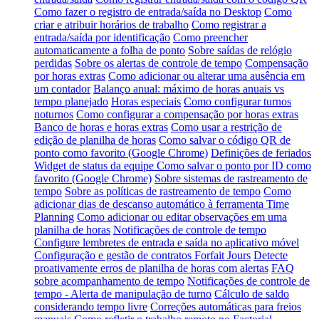
Como fazer o registro de entrada/saída no Desktop
Como
criar e atribuir horários de trabalho
Como registrar a
entrada/saída por identificação
Como preencher
automaticamente a folha de ponto
Sobre saídas de relógio
perdidas
Sobre os alertas de controle de tempo
Compensação
por horas extras
Como adicionar ou alterar uma ausência em
um contador
Balanço anual: máximo de horas anuais vs
tempo planejado
Horas especiais
Como configurar turnos
noturnos
Como configurar a compensação por horas extras
Banco de horas e horas extras
Como usar a restrição de
edição de planilha de horas
Como salvar o código QR de
ponto como favorito (Google Chrome)
Definições de feriados
Widget de status da equipe
Como salvar o ponto por ID como
favorito (Google Chrome)
Sobre sistemas de rastreamento de
tempo
Sobre as políticas de rastreamento de tempo
Como
adicionar dias de descanso automático à ferramenta Time
Planning
Como adicionar ou editar observações em uma
planilha de horas
Notificações de controle de tempo
Configure lembretes de entrada e saída no aplicativo móvel
Configuração e gestão de contratos Forfait Jours
Detecte
proativamente erros de planilha de horas com alertas
FAQ
sobre acompanhamento de tempo
Notificações de controle de
tempo - Alerta de manipulação de turno
Cálculo de saldo
considerando tempo livre
Correções automáticas para freios