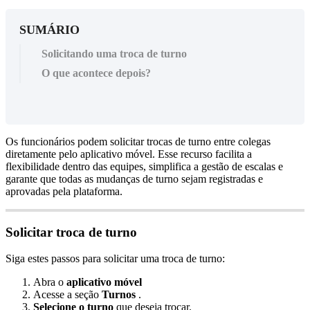
SUMÁRIO
Solicitando uma troca de turno
O que acontece depois?
Os
funcion
á
rios
podem
solicitar
trocas
de
turno
entre
colegas
diretamente
pelo
aplicativo
m
ó
vel
.
Esse
recurso
facilita
a
flexibilidade
dentro
das
equipes
,
simplifica
a
gest
ã
o
de
escalas
e
garante
que
todas
as
mudan
ç
as
de
turno
sejam
registradas
e
aprovadas
pela
plataforma
.
Solicitar
troca
de
turno
Siga
estes
passos
para
solicitar
uma
troca
de
turno
:
Abra
o
aplicativo
m
ó
vel
Acesse
a
se
ç
ã
o
Turnos
.
Selecione
o
turno
que
deseja
trocar
.