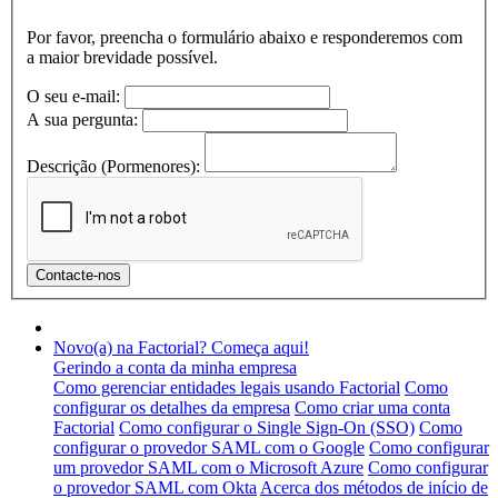
Por favor, preencha o formulário abaixo e responderemos com
a maior brevidade possível.
O seu e-mail:
A sua pergunta:
Descrição (Pormenores):
Novo(a) na Factorial? Começa aqui!
Gerindo a conta da minha empresa
Como gerenciar entidades legais usando Factorial
Como
configurar os detalhes da empresa
Como criar uma conta
Factorial
Como configurar o Single Sign-On (SSO)
Como
configurar o provedor SAML com o Google
Como configurar
um provedor SAML com o Microsoft Azure
Como configurar
o provedor SAML com Okta
Acerca dos métodos de início de