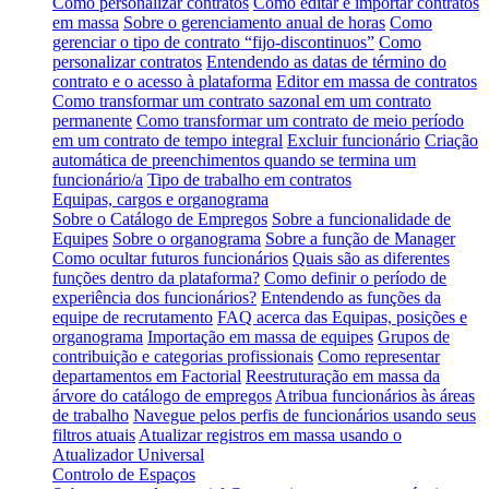
Como personalizar contratos
Como editar e importar contratos
em massa
Sobre o gerenciamento anual de horas
Como
gerenciar o tipo de contrato “fijo-discontinuos”
Como
personalizar contratos
Entendendo as datas de término do
contrato e o acesso à plataforma
Editor em massa de contratos
Como transformar um contrato sazonal em um contrato
permanente
Como transformar um contrato de meio período
em um contrato de tempo integral
Excluir funcionário
Criação
automática de preenchimentos quando se termina um
funcionário/a
Tipo de trabalho em contratos
Equipas, cargos e organograma
Sobre o Catálogo de Empregos
Sobre a funcionalidade de
Equipes
Sobre o organograma
Sobre a função de Manager
Como ocultar futuros funcionários
Quais são as diferentes
funções dentro da plataforma?
Como definir o período de
experiência dos funcionários?
Entendendo as funções da
equipe de recrutamento
FAQ acerca das Equipas, posições e
organograma
Importação em massa de equipes
Grupos de
contribuição e categorias profissionais
Como representar
departamentos em Factorial
Reestruturação em massa da
árvore do catálogo de empregos
Atribua funcionários às áreas
de trabalho
Navegue pelos perfis de funcionários usando seus
filtros atuais
Atualizar registros em massa usando o
Atualizador Universal
Controlo de Espaços