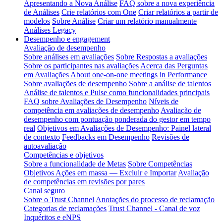
Apresentando a Nova Análise
FAQ sobre a nova experiência
de Análises
Crie relatórios com One
Criar relatórios a partir de
modelos
Sobre Análise
Criar um relatório manualmente
Análises Legacy
Desempenho e engagement
Avaliação de desempenho
Sobre análises em avaliações
Sobre Respostas a avaliações
Sobre os participantes nas avaliações
Acerca das Perguntas
em Avaliações
About one-on-one meetings in Performance
Sobre avaliações de desempenho
Sobre a análise de talentos
Análise de talentos e Pulse como funcionalidades principais
FAQ sobre Avaliações de Desempenho
Níveis de
competência em avaliações de desempenho
Avaliação de
desempenho com pontuação ponderada do gestor em tempo
real
Objetivos em Avaliações de Desempenho: Painel lateral
de contexto
Feedbacks em Desempenho
Revisões de
autoavaliação
Competências e objetivos
Sobre a funcionalidade de Metas
Sobre Competências
Objetivos Ações em massa — Excluir e Importar
Avaliação
de competências em revisões por pares
Canal seguro
Sobre o Trust Channel
Anotações do processo de reclamação
Categorias de reclamações
Trust Channel - Canal de voz
Inquéritos e eNPS