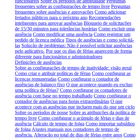
funcionários
Sobre os períodos de antiguidade
Perguntas
frequentes sobre as configurações de tempo livre
Perguntas
frequentes sobre ausências e aprovações
Como adicionar
feriados públicos para o próximo ano
Recomendações
inteligentes para aprovar ausências
Bloqueio de solicitações
de 15/30 minutos para tolerâncias horárias
Como excluir uma
ausência
Como modificar uma ausência
Como registrar um
pedido de licença médica
Tipos de ausências e como solicitá-
las
Solução de problemas: Não é possível solicitar ausências
pelo aplicativo.
Por que os dias de férias aparecem de forma
diferente para funcionários e administradores
Definições de ausências
Sobre as configurações de tempo de inatividade: visão geral
Como criar e atribuir políticas de férias
Como configurar as
licenças remuneradas
Como configurar o contador de
ausências de balanço fixo
O que acontece quando eu excluo
uma política de férias?
Como configurar os contadores de
ausência com base no tempo trabalhado
Como configurar o
contador de ausências para horas extraordinárias
O que
acontece com as ausências que incluem mais do que um ciclo
Sobre os períodos de posse
Sobre as atribuições da política de
tempo livre
Como configurar o acúmulo de férias e dias de
ausência
Cálculo de tempo de folga
Como importar subsídios
de folga
Ajustes manuais nos contadores de tempo de
ausência.
Alteração no total de dias de férias entre anos
Como