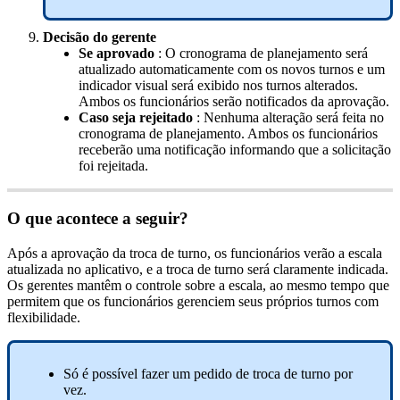
Decis
ã
o
do
gerente
Se
aprovado
:
O
cronograma
de
planejamento
ser
á
atualizado
automaticamente
com
os
novos
turnos
e
um
indicador
visual
ser
á
exibido
nos
turnos
alterados
.
Ambos
os
funcion
á
rios
ser
ã
o
notificados
da
aprova
ç
ã
o
.
Caso
seja
rejeitado
:
Nenhuma
altera
ç
ã
o
ser
á
feita
no
cronograma
de
planejamento
.
Ambos
os
funcion
á
rios
receber
ã
o
uma
notifica
ç
ã
o
informando
que
a
solicita
ç
ã
o
foi
rejeitada
.
O
que
acontece
a
seguir
?
Ap
ó
s
a
aprova
ç
ã
o
da
troca
de
turno
,
os
funcion
á
rios
ver
ã
o
a
escala
atualizada
no
aplicativo
,
e
a
troca
de
turno
ser
á
claramente
indicada
.
Os
gerentes
mant
ê
m
o
controle
sobre
a
escala
,
ao
mesmo
tempo
que
permitem
que
os
funcion
á
rios
gerenciem
seus
pr
ó
prios
turnos
com
flexibilidade
.
S
ó
é
poss
í
vel
fazer
um
pedido
de
troca
de
turno
por
vez
.