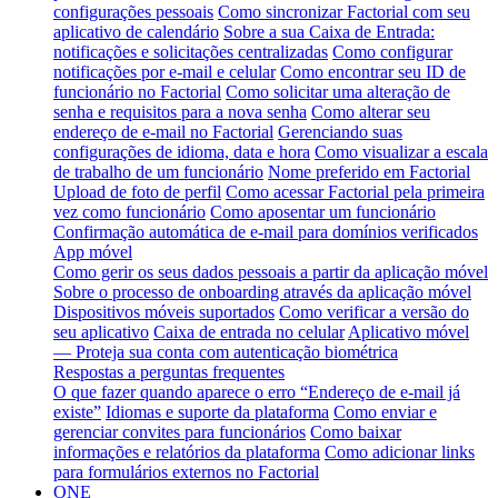
configurações pessoais
Como sincronizar Factorial com seu
aplicativo de calendário
Sobre a sua Caixa de Entrada:
notificações e solicitações centralizadas
Como configurar
notificações por e-mail e celular
Como encontrar seu ID de
funcionário no Factorial
Como solicitar uma alteração de
senha e requisitos para a nova senha
Como alterar seu
endereço de e-mail no Factorial
Gerenciando suas
configurações de idioma, data e hora
Como visualizar a escala
de trabalho de um funcionário
Nome preferido em Factorial
Upload de foto de perfil
Como acessar Factorial pela primeira
vez como funcionário
Como aposentar um funcionário
Confirmação automática de e-mail para domínios verificados
App móvel
Como gerir os seus dados pessoais a partir da aplicação móvel
Sobre o processo de onboarding através da aplicação móvel
Dispositivos móveis suportados
Como verificar a versão do
seu aplicativo
Caixa de entrada no celular
Aplicativo móvel
— Proteja sua conta com autenticação biométrica
Respostas a perguntas frequentes
O que fazer quando aparece o erro “Endereço de e-mail já
existe”
Idiomas e suporte da plataforma
Como enviar e
gerenciar convites para funcionários
Como baixar
informações e relatórios da plataforma
Como adicionar links
para formulários externos no Factorial
ONE