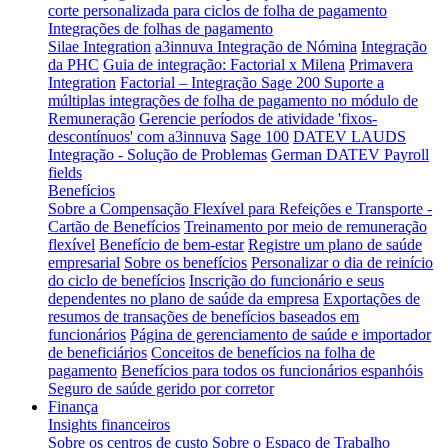
corte personalizada para ciclos de folha de pagamento
Integrações de folhas de pagamento
Silae Integration
a3innuva Integração de Nómina
Integração
da PHC
Guia de integração: Factorial x Milena
Primavera
Integration
Factorial – Integração Sage 200
Suporte a
múltiplas integrações de folha de pagamento no módulo de
Remuneração
Gerencie períodos de atividade 'fixos-
descontínuos' com a3innuva
Sage 100
DATEV LAUDS
Integração - Solução de Problemas
German DATEV Payroll
fields
Benefícios
Sobre a Compensação Flexível para Refeições e Transporte -
Cartão de Benefícios
Treinamento por meio de remuneração
flexível
Benefício de bem-estar
Registre um plano de saúde
empresarial
Sobre os benefícios
Personalizar o dia de reinício
do ciclo de benefícios
Inscrição do funcionário e seus
dependentes no plano de saúde da empresa
Exportações de
resumos de transações de benefícios baseados em
funcionários
Página de gerenciamento de saúde e importador
de beneficiários
Conceitos de benefícios na folha de
pagamento
Benefícios para todos os funcionários espanhóis
Seguro de saúde gerido por corretor
Finança
Insights financeiros
Sobre os centros de custo
Sobre o Espaço de Trabalho