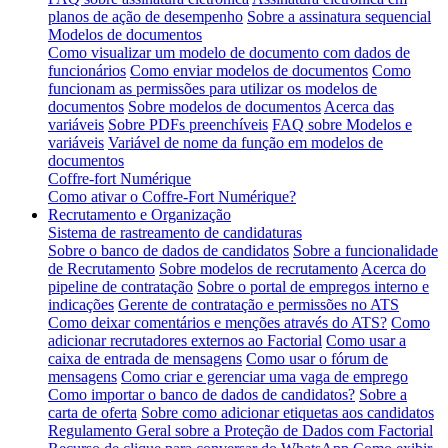
planos de ação de desempenho
Sobre a assinatura sequencial
Modelos de documentos
Como visualizar um modelo de documento com dados de
funcionários
Como enviar modelos de documentos
Como
funcionam as permissões para utilizar os modelos de
documentos
Sobre modelos de documentos
Acerca das
variáveis
Sobre PDFs preenchíveis
FAQ sobre Modelos e
variáveis
Variável de nome da função em modelos de
documentos
Coffre-fort Numérique
Como ativar o Coffre-Fort Numérique?
Recrutamento e Organização
Sistema de rastreamento de candidaturas
Sobre o banco de dados de candidatos
Sobre a funcionalidade
de Recrutamento
Sobre modelos de recrutamento
Acerca do
pipeline de contratação
Sobre o portal de empregos interno e
indicações
Gerente de contratação e permissões no ATS
Como deixar comentários e menções através do ATS?
Como
adicionar recrutadores externos ao Factorial
Como usar a
caixa de entrada de mensagens
Como usar o fórum de
mensagens
Como criar e gerenciar uma vaga de emprego
Como importar o banco de dados de candidatos?
Sobre a
carta de oferta
Sobre como adicionar etiquetas aos candidatos
Regulamento Geral sobre a Proteção de Dados com Factorial