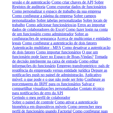
sessão e de autenticação
Como criar chaves de API
Sobre
Registos de auditoria
Como exportar dados de funcionários
Como personalizar o espaço de trabalho da sua empresa
Como configurar a página da empresa
Sobre campos
personalizados
Sobre tabelas personalizadas
Sobre locais de
trabalho
Como adicionar funcionários/as
Erros ao importar
dados de colaboradores do Excel
Como fazer login na conta
de um funcionário como administrador
Sobre as
configurações de segurança
Acerca de multicontas e entidades
legais
Como configurar a autenticação de dois fatores
Autenticação multifator - MFA
Como desativar a autenticação
de dois fatores
Como importar funcionários
O que um
funcionário pode fazer no Espaço de Boas-Vindas?
Tomada
de decisão inteligente na caixa de entrada
Como editar
informações do funcionário
Emprego transfronteiriço: país de
residência do empregado versus entidade jurídica
Depure as
notificações push no painel de administração.
Aplicativo
móvel: o que pode e o que não pode ser feito
Configure as
porcentagens do IRPF para os funcionários
Salvar e
compartilhar visualizações personalizadas
Contato técnico
para notificações de erro da API
Gerindo o meu perfil de colaborador
Sobre o painel de controle
Como ativar a autenticação
biométrica em dispositivos móveis
Como preencher meu
perfil de funcionário usando Factorial
Como configurar suas