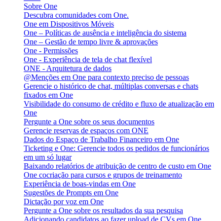
Sobre One
Descubra comunidades com One.
One em Dispositivos Móveis
One – Políticas de ausência e inteligência do sistema
One – Gestão de tempo livre & aprovações
One - Permissões
One - Experiência de tela de chat flexível
ONE - Arquitetura de dados
@Menções em One para contexto preciso de pessoas
Gerencie o histórico de chat, múltiplas conversas e chats
fixados em One
Visibilidade do consumo de crédito e fluxo de atualização em
One
Pergunte a One sobre os seus documentos
Gerencie reservas de espaços com ONE
Dados do Espaço de Trabalho Financeiro em One
Ticketing e One: Gerencie todos os pedidos de funcionários
em um só lugar
Baixando relatórios de atribuição de centro de custo em One
One cocriação para cursos e grupos de treinamento
Experiência de boas-vindas em One
Sugestões de Prompts em One
Dictação por voz em One
Pergunte a One sobre os resultados da sua pesquisa
Adicionando candidatos ao fazer upload de CVs em One