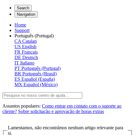
Search
Navigation
Home
Support
Português (Portugal)
CA
Catalan
US
English
FR
Français
DE
Deutsch
IT
Italiano
PT
Português (Portugal)
BR
Português (Brasil)
ES
Español (España)
MX
Español (México)
Assuntos populares:
Como entrar em contato com o suporte ao
cliente?
Sobre solicitação e aprovação de horas extras
Lamentamos, não encontrámos nenhum artigo relevante para
si.