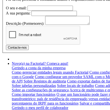
O seu e-mail:
A sua pergunta:
Descrição (Pormenores):
Novo(a) na Factorial? Começa aqui!
Gerindo a conta da minha empresa
Como gerenciar entidades legais usando Factorial
Como configu
com o Google
Como configurar um provedor SAML com o Mic
de API
Sobre Registos de auditoria
Como exportar dados de fu
Sobre tabelas personalizadas
Sobre locais de trabalho
Como adic
Sobre as configurações de segurança
Acerca de multicontas e e
Como importar funcionários
O que um funcionário pode fazer
transfronteiriço: país de residência do empregado versus entidad
porcentagens do IRPF para os funcionários
Salvar e compartilh
Gerindo o meu perfil de colaborador