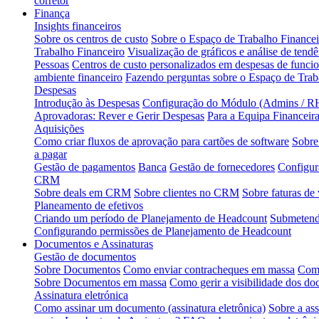
corretor
Finança
Insights financeiros
Sobre os centros de custo
Sobre o Espaço de Trabalho Financei
Trabalho Financeiro
Visualização de gráficos e análise de tendê
Pessoas
Centros de custo personalizados em despesas de funcio
ambiente financeiro
Fazendo perguntas sobre o Espaço de Tra
Despesas
Introdução às Despesas
Configuração do Módulo (Admins / RH
Aprovadoras: Rever e Gerir Despesas
Para a Equipa Financeir
Aquisições
Como criar fluxos de aprovação para cartões de software
Sobre
a pagar
Gestão de pagamentos
Banca
Gestão de fornecedores
Configur
CRM
Sobre deals em CRM
Sobre clientes no CRM
Sobre faturas de
Planeamento de efetivos
Criando um período de Planejamento de Headcount
Submetendo
Configurando permissões de Planejamento de Headcount
Documentos e Assinaturas
Gestão de documentos
Sobre Documentos
Como enviar contracheques em massa
Como
Sobre Documentos em massa
Como gerir a visibilidade dos d
Assinatura eletrónica
Como assinar um documento (assinatura eletrônica)
Sobre a ass