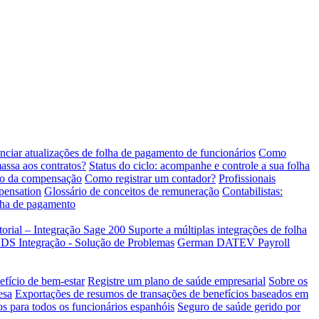
ciar atualizações de folha de pagamento de funcionários
Como
ssa aos contratos?
Status do ciclo: acompanhe e controle a sua folha
io da compensação
Como registrar um contador?
Profissionais
pensation
Glossário de conceitos de remuneração
Contabilistas:
olha de pagamento
torial – Integração Sage 200
Suporte a múltiplas integrações de folha
Integração - Solução de Problemas
German DATEV Payroll
efício de bem-estar
Registre um plano de saúde empresarial
Sobre os
esa
Exportações de resumos de transações de benefícios baseados em
os para todos os funcionários espanhóis
Seguro de saúde gerido por