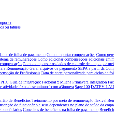
mporter
os ou faturas
ados de folha de pagamento
Como importar compensações
Como geren
istema de remunerações
Como adicionar compensações adicionais em ma
e compensação
Como compensar os dados de controle de tempo por me
ara a Remuneração
Gerar arquivos de pagamento SEPA a partir da Com
pensação de Profissionais
Data de corte personalizada para ciclos de f
a PHC
Guia de integração: Factorial x Milena
Primavera Integration
Fac
e atividade 'fixos-descontínuos' com a3innuva
Sage 100
DATEV LAUDS 
artão de Benefícios
Treinamento por meio de remuneração flexível
Ben
Inscrição do funcionário e seus dependentes no plano de saúde da empr
 beneficiários
Conceitos de benefícios na folha de pagamento
Benefíci