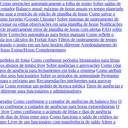
Como preencher automaticamente a folha de ponto
Sobre saídas de
contador
Balanço anual: máximo de horas anuais vs tempo planejado
o usar a restrição de edição de planilha de horas
Como salvar o
como favorito (Google Chrome)
Sobre sistemas de rastreamento de
ionar ou editar observações em uma planilha de horas
Notificações
cte proativamente erros de planilha de horas com alertas
FAQ sobre
ivre
Correções automáticas para freios manuais
Como refletir o
da nos cálculos do Forfait Jours
Filtros de rastreamento de tempo
trando o ponto em um fuso horário diferente
Arredondamento do
e Horas Extras/Horas Complementares
 pedidos de folga
Como configurar períodos bloqueados para férias
os abonos de tempo livre
Sobre ausências e aprovações
Como criar
ipos de ausência para fechamentos em toda a empresa
Como atribuir
 dos seus funcionários
Sobre os períodos de antiguidade
Perguntas
 para o próximo ano
Recomendações inteligentes para aprovar
ia
Como registrar um pedido de licença médica
Tipos de ausências e
 diferente para funcionários e administradores
neradas
Como configurar o contador de ausências de balanço fixo
O
 configurar o contador de ausências para horas extraordinárias
O
 livre
Como configurar o acúmulo de férias e dias de ausência
 de dias de férias entre anos
Como funciona o saldo de créditos no
empo Livre de um funcionário com transferência de saldo
Altere a