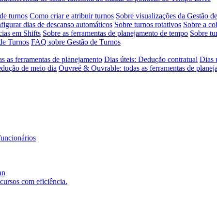
de turnos
Como criar e atribuir turnos
Sobre visualizações da Gestão d
igurar dias de descanso automáticos
Sobre turnos rotativos
Sobre a co
ias em Shifts
Sobre as ferramentas de planejamento de tempo
Sobre tu
de Turnos
FAQ sobre Gestão de Turnos
as as ferramentas de planejamento
Dias úteis: Dedução contratual
Dias 
edução de meio dia
Ouvreé & Ouvrable: todas as ferramentas de plane
funcionários
an
ecursos com eficiência.