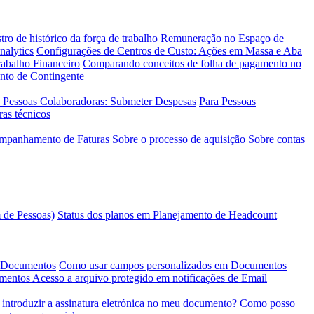
tro de histórico da força de trabalho
Remuneração no Espaço de
nalytics
Configurações de Centros de Custo: Ações em Massa e Aba
abalho Financeiro
Comparando conceitos de folha de pagamento no
ento de Contingente
 Pessoas Colaboradoras: Submeter Despesas
Para Pessoas
ras técnicos
ompanhamento de Faturas
Sobre o processo de aquisição
Sobre contas
 de Pessoas)
Status dos planos em Planejamento de Headcount
e Documentos
Como usar campos personalizados em Documentos
umentos
Acesso a arquivo protegido em notificações de Email
introduzir a assinatura eletrónica no meu documento?
Como posso