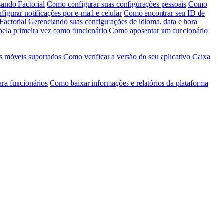
ando Factorial
Como configurar suas configurações pessoais
Como
igurar notificações por e-mail e celular
Como encontrar seu ID de
Factorial
Gerenciando suas configurações de idioma, data e hora
pela primeira vez como funcionário
Como aposentar um funcionário
s móveis suportados
Como verificar a versão do seu aplicativo
Caixa
ara funcionários
Como baixar informações e relatórios da plataforma