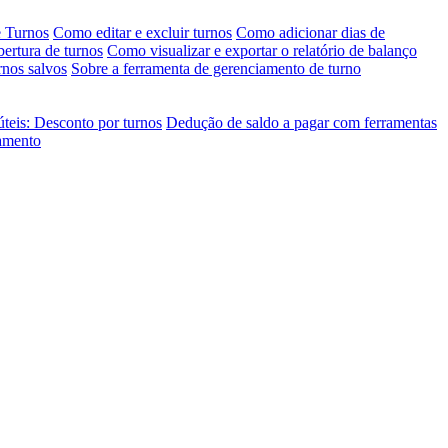
e Turnos
Como editar e excluir turnos
Como adicionar dias de
bertura de turnos
Como visualizar e exportar o relatório de balanço
rnos salvos
Sobre a ferramenta de gerenciamento de turno
úteis: Desconto por turnos
Dedução de saldo a pagar com ferramentas
jamento