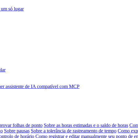
 um só lugar
lar
r assistente de IA compatível com MCP
provar folhas de ponto
Sobre as horas estimadas e o saldo de horas
Como
ho
Sobre pausas
Sobre a tolerância de rastreamento de tempo
Como expor
ontrolo de horário
Como registrar e editar manualmente seu ponto de en