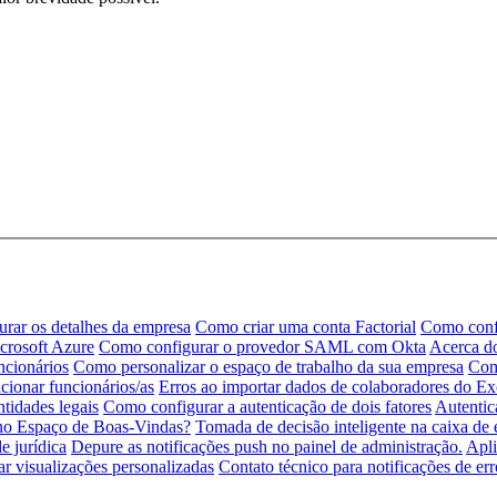
rar os detalhes da empresa
Como criar uma conta Factorial
Como conf
rosoft Azure
Como configurar o provedor SAML com Okta
Acerca do
ncionários
Como personalizar o espaço de trabalho da sua empresa
Com
ionar funcionários/as
Erros ao importar dados de colaboradores do Ex
ntidades legais
Como configurar a autenticação de dois fatores
Autentic
 no Espaço de Boas-Vindas?
Tomada de decisão inteligente na caixa de 
e jurídica
Depure as notificações push no painel de administração.
Apli
ar visualizações personalizadas
Contato técnico para notificações de er