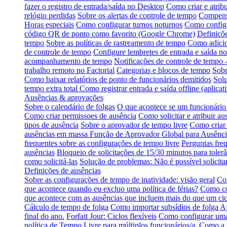
fazer o registro de entrada/saída no Desktop
Como criar e atribu
relógio perdidas
Sobre os alertas de controle de tempo
Compensa
Horas especiais
Como configurar turnos noturnos
Como configu
código QR de ponto como favorito (Google Chrome)
Definiçõe
tempo
Sobre as políticas de rastreamento de tempo
Como adicio
de controle de tempo
Configure lembretes de entrada e saída no
acompanhamento de tempo
Notificações de controle de tempo 
trabalho remoto no Factorial
Categorias e blocos de tempo
Sobr
Como baixar relatórios de ponto de funcionários demitidos
Solu
tempo extra total
Como registrar entrada e saída offline (aplica
Ausências & aprovações
Sobre o calendário de folgas
O que acontece se um funcionário 
Como criar permissoes de ausência
Como solicitar e atribuir au
tipos de ausência
Sobre o aprovador de tempo livre
Como criar 
ausências em massa
Função de Aprovador Global para Ausênci
frequentes sobre as configurações de tempo livre
Perguntas fre
ausências
Bloqueio de solicitações de 15/30 minutos para tolerâ
como solicitá-las
Solução de problemas: Não é possível solicitar
Definições de ausências
Sobre as configurações de tempo de inatividade: visão geral
Com
que acontece quando eu excluo uma política de férias?
Como co
que acontece com as ausências que incluem mais do que um cic
Cálculo de tempo de folga
Como importar subsídios de folga
Aj
final do ano.
Forfait Jour: Ciclos flexíveis
Como configurar uma 
política de Tempo Livre para múltiplos funcionários/a.
Como a t