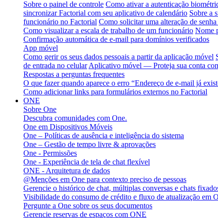
Sobre o painel de controle
Como ativar a autenticação biométri
sincronizar Factorial com seu aplicativo de calendário
Sobre a s
funcionário no Factorial
Como solicitar uma alteração de senha 
Como visualizar a escala de trabalho de um funcionário
Nome p
Confirmação automática de e-mail para domínios verificados
App móvel
Como gerir os seus dados pessoais a partir da aplicação móvel
de entrada no celular
Aplicativo móvel — Proteja sua conta com
Respostas a perguntas frequentes
O que fazer quando aparece o erro “Endereço de e-mail já exis
Como adicionar links para formulários externos no Factorial
ONE
Sobre One
Descubra comunidades com One.
One em Dispositivos Móveis
One – Políticas de ausência e inteligência do sistema
One – Gestão de tempo livre & aprovações
One - Permissões
One - Experiência de tela de chat flexível
ONE - Arquitetura de dados
@Menções em One para contexto preciso de pessoas
Gerencie o histórico de chat, múltiplas conversas e chats fixa
Visibilidade do consumo de crédito e fluxo de atualização em 
Pergunte a One sobre os seus documentos
Gerencie reservas de espaços com ONE