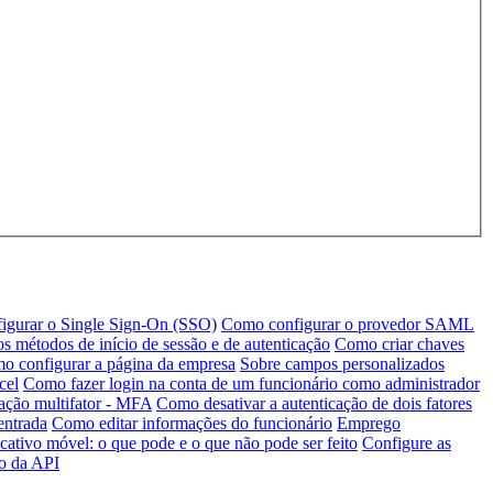
igurar o Single Sign-On (SSO)
Como configurar o provedor SAML
s métodos de início de sessão e de autenticação
Como criar chaves
o configurar a página da empresa
Sobre campos personalizados
cel
Como fazer login na conta de um funcionário como administrador
ação multifator - MFA
Como desativar a autenticação de dois fatores
entrada
Como editar informações do funcionário
Emprego
cativo móvel: o que pode e o que não pode ser feito
Configure as
ro da API