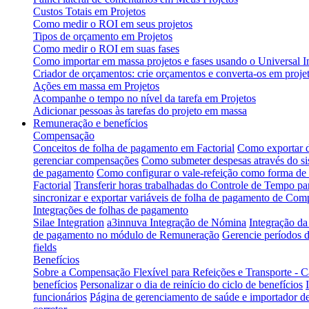
Custos Totais em Projetos
Como medir o ROI em seus projetos
Tipos de orçamento em Projetos
Como medir o ROI em suas fases
Como importar em massa projetos e fases usando o Universal I
Criador de orçamentos: crie orçamentos e converta-os em projet
Ações em massa em Projetos
Acompanhe o tempo no nível da tarefa em Projetos
Adicionar pessoas às tarefas do projeto em massa
Remuneração e benefícios
Compensação
Conceitos de folha de pagamento em Factorial
Como exportar d
gerenciar compensações
Como submeter despesas através do s
de pagamento
Como configurar o vale-refeição como forma d
Factorial
Transferir horas trabalhadas do Controle de Tempo p
sincronizar e exportar variáveis de folha de pagamento de Com
Integrações de folhas de pagamento
Silae Integration
a3innuva Integração de Nómina
Integração d
de pagamento no módulo de Remuneração
Gerencie períodos d
fields
Benefícios
Sobre a Compensação Flexível para Refeições e Transporte - C
benefícios
Personalizar o dia de reinício do ciclo de benefícios
funcionários
Página de gerenciamento de saúde e importador de