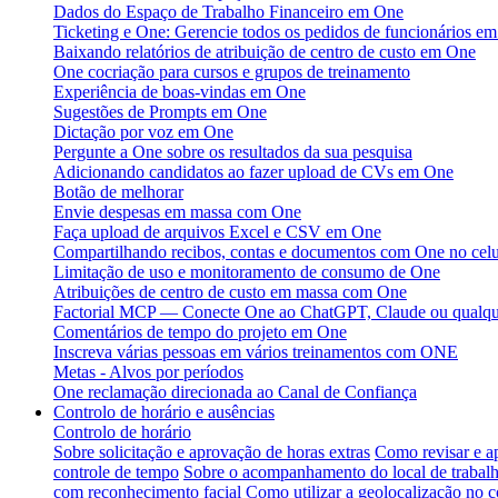
Dados do Espaço de Trabalho Financeiro em One
Ticketing e One: Gerencie todos os pedidos de funcionários em
Baixando relatórios de atribuição de centro de custo em One
One cocriação para cursos e grupos de treinamento
Experiência de boas-vindas em One
Sugestões de Prompts em One
Dictação por voz em One
Pergunte a One sobre os resultados da sua pesquisa
Adicionando candidatos ao fazer upload de CVs em One
Botão de melhorar
Envie despesas em massa com One
Faça upload de arquivos Excel e CSV em One
Compartilhando recibos, contas e documentos com One no celu
Limitação de uso e monitoramento de consumo de One
Atribuições de centro de custo em massa com One
Factorial MCP — Conecte One ao ChatGPT, Claude ou qualque
Comentários de tempo do projeto em One
Inscreva várias pessoas em vários treinamentos com ONE
Metas - Alvos por períodos
One reclamação direcionada ao Canal de Confiança
Controlo de horário e ausências
Controlo de horário
Sobre solicitação e aprovação de horas extras
Como revisar e a
controle de tempo
Sobre o acompanhamento do local de trabal
com reconhecimento facial
Como utilizar a geolocalização no c