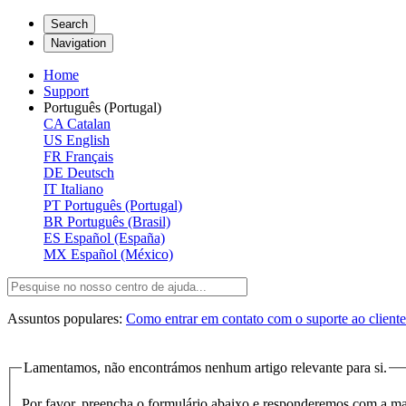
Search
Navigation
Home
Support
Português (Portugal)
CA
Catalan
US
English
FR
Français
DE
Deutsch
IT
Italiano
PT
Português (Portugal)
BR
Português (Brasil)
ES
Español (España)
MX
Español (México)
Assuntos populares:
Como entrar em contato com o suporte ao client
Lamentamos, não encontrámos nenhum artigo relevante para si.
Por favor, preencha o formulário abaixo e responderemos com a ma