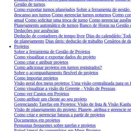
Gestão de turnos
Como exportar turnos planejados
Sobre a ferramenta de gestão 
descanso aos turnos
Como gerenciar turnos noturnos
Como conf
anual
Como solicitar uma troca de turno
Como gerenciar ausênc
Planejamento automático de turnos
Banco de Horas na Gestão 
Deduções por ausências
Dedução de contadores de tempo livre
Dias do calendário: Tod
de planejamento
Dias úteis: dedução de trabalho
Cenários de d
Projetos
Sobre a ferramenta de Gestão de Projetos
Como visualizar e exportar dados do projeto
Como criar e atribuir projetos
Como adicionar projetos em turnos registrados?
Sobre o acompanhamento flexível de projetos
Como importar projetos
Visão geral dos meus projetos: Uma visão centralizada para os 
Como visualizar a visão do Gerente - Visão de Pessoas
Como ver Custos em Projetos
Como atribuir um cliente ao seu projeto
Gerenciando Tarefas em Projetos: Visão de lista & Visão Kanb
Visão de planejamento do projeto: Planeje, atribua e gerencie r
Como criar e gerenciar faturas a partir de projetos
Documentos em projetos
Perguntas frequentes sobre tarefas e projetos
Painel lateral de comentários em Meus Projetos