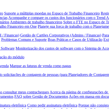
ro
Suporte a múltiplas moedas no Espaço de Trabalho Financeiro
Regis
ncias
Acompanhe e compare os custos dos funcionários com o Trend A
nários
Ambientes de trabalho financeiros
Sobre o FTE no Espaço de Tr
balho Financeiro em One
Planeje sua força de trabalho com o Planejam
 / Finanças)
Gestão de Cartões Corporativos (Admins / Finanças)
Para
a
Problemas Comuns e Suporte
Boas Práticas e Casos de Utilização
Ext
 Software
Monitorização dos custos de software com o Sistema de Ac
ação do módulo
 venda
Marque as faturas de venda como pagas
 solicitações de contagem de pessoas (para Planejadores de Contagem
 consultar meus contracheques
Acerca da página de configurações d
ocumentos
FAQ sobre Gestão de Documentos
Ações em massa em doc
inatura eletrônica
Como pedir assinatura eletrônica
Porque não consigo 