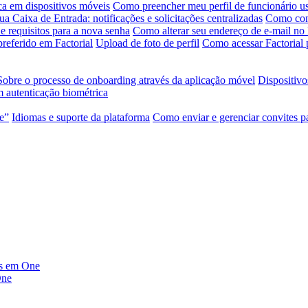
ca em dispositivos móveis
Como preencher meu perfil de funcionário us
ua Caixa de Entrada: notificações e solicitações centralizadas
Como conf
e requisitos para a nova senha
Como alterar seu endereço de e-mail no 
referido em Factorial
Upload de foto de perfil
Como acessar Factorial 
Sobre o processo de onboarding através da aplicação móvel
Dispositivo
 autenticação biométrica
te”
Idiomas e suporte da plataforma
Como enviar e gerenciar convites p
dos em One
One