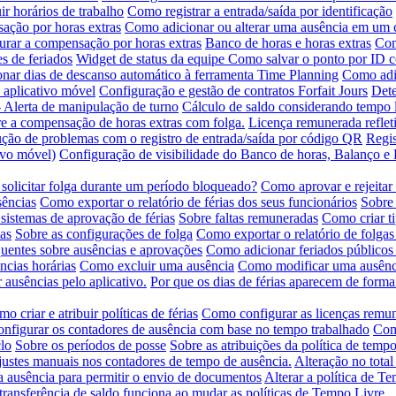
ir horários de trabalho
Como registrar a entrada/saída por identificação
ção por horas extras
Como adicionar ou alterar uma ausência em um 
rar a compensação por horas extras
Banco de horas e horas extras
Com
s de feriados
Widget de status da equipe
Como salvar o ponto por ID 
nar dias de descanso automático à ferramenta Time Planning
Como adic
 aplicativo móvel
Configuração e gestão de contratos Forfait Jours
Dete
- Alerta de manipulação de turno
Cálculo de saldo considerando tempo l
e a compensação de horas extras com folga.
Licença remunerada refleti
ção de problemas com o registro de entrada/saída por código QR
Regis
tivo móvel)
Configuração de visibilidade do Banco de horas, Balanço 
solicitar folga durante um período bloqueado?
Como aprovar e rejeitar
sências
Como exportar o relatório de férias dos seus funcionários
Sobre 
sistemas de aprovação de férias
Sobre faltas remuneradas
Como criar t
as
Sobre as configurações de folga
Como exportar o relatório de folgas
quentes sobre ausências e aprovações
Como adicionar feriados públicos
ncias horárias
Como excluir uma ausência
Como modificar uma ausênc
 ausências pelo aplicativo.
Por que os dias de férias aparecem de forma
o criar e atribuir políticas de férias
Como configurar as licenças remu
nfigurar os contadores de ausência com base no tempo trabalhado
Como
lo
Sobre os períodos de posse
Sobre as atribuições da política de tempo
ustes manuais nos contadores de tempo de ausência.
Alteração no total
ausência para permitir o envio de documentos
Alterar a política de T
ransferência de saldo funciona ao mudar as políticas de Tempo Livre