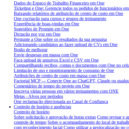
Dados do Espaço de Trabalho Financeiro em One
Ticketing e One: Gerencie todos os pedidos de funcionários em
Baixando relatórios de atribuição de centro de custo em One
One cocriação para cursos e grupos de treinamento
Experiência de boas-vindas em One
Sugestões de Prompts em One
Dictação por voz em One
Pergunte a One sobre os resultados da sua pesquisa
Adicionando candidatos ao fazer upload de CVs em One
Botão de melhorar
Envie despesas em massa com One
Faça upload de arquivos Excel e CSV em One
Compartilhando recibos, contas e documentos com One no celu
Limitação de uso e monitoramento de consumo de One
Atribuições de centro de custo em massa com One
Factorial MCP — Conecte One ao ChatGPT, Claude ou qualque
Comentários de tempo do projeto em One
Inscreva várias pessoas em vários treinamentos com ONE
Metas - Alvos por períodos
One reclamação direcionada ao Canal de Confiança
Controlo de horário e ausências
Controlo de horário
Sobre solicitação e aprovação de horas extras
Como revisar e a
controle de tempo
Sobre o acompanhamento do local de trabal
com reconhecimento facial
Como utilizar a geolocalização no c