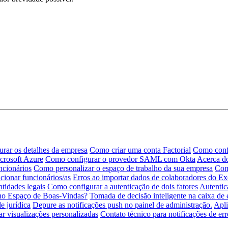
rar os detalhes da empresa
Como criar uma conta Factorial
Como conf
rosoft Azure
Como configurar o provedor SAML com Okta
Acerca do
ncionários
Como personalizar o espaço de trabalho da sua empresa
Com
ionar funcionários/as
Erros ao importar dados de colaboradores do Ex
ntidades legais
Como configurar a autenticação de dois fatores
Autentic
 no Espaço de Boas-Vindas?
Tomada de decisão inteligente na caixa de 
e jurídica
Depure as notificações push no painel de administração.
Apli
ar visualizações personalizadas
Contato técnico para notificações de er