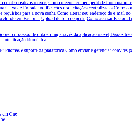
ca em dispositivos móveis
Como preencher meu perfil de funcionário us
ua Caixa de Entrada: notificações e solicitações centralizadas
Como conf
e requisitos para a nova senha
Como alterar seu endereço de e-mail no 
referido em Factorial
Upload de foto de perfil
Como acessar Factorial 
Sobre o processo de onboarding através da aplicação móvel
Dispositivo
 autenticação biométrica
te”
Idiomas e suporte da plataforma
Como enviar e gerenciar convites p
dos em One
One