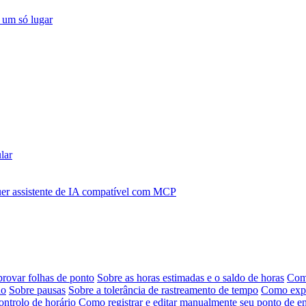
 um só lugar
lar
r assistente de IA compatível com MCP
provar folhas de ponto
Sobre as horas estimadas e o saldo de horas
Como
ho
Sobre pausas
Sobre a tolerância de rastreamento de tempo
Como expor
ontrolo de horário
Como registrar e editar manualmente seu ponto de en