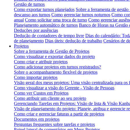
Gestão de turnos
Como exportar turnos planejados
Sobre a ferramenta de gestão 
descanso aos turnos
Como gerenciar turnos noturnos
Como conf
anual
Como solicitar uma troca de turno
Como gerenciar ausênc
Planejamento automático de turnos
Banco de Horas na Gestão 
Deduções por ausências
Dedução de contadores de tempo livre
Dias do calendário: Tod
de planejamento
Dias úteis: dedução de trabalho
Cenários de d
Projetos
Sobre a ferramenta de Gestão de Projetos
Como visualizar e exportar dados do projeto
Como criar e atribuir projetos
Como adicionar projetos em turnos registrados?
Sobre o acompanhamento flexível de projetos
Como importar projetos
Visão geral dos meus projetos: Uma visão centralizada para os 
Como visualizar a visão do Gerente - Visão de Pessoas
Como ver Custos em Projetos
Como atribuir um cliente ao seu projeto
Gerenciando Tarefas em Projetos: Visão de lista & Visão Kanb
Visão de planejamento do projeto: Planeje, atribua e gerencie r
Como criar e gerenciar faturas a partir de projetos
Documentos em projetos
Perguntas frequentes sobre tarefas e projetos
Painel lateral de comentários em Meus Projetos