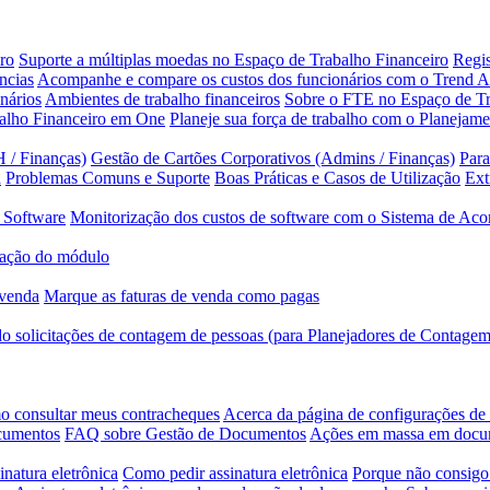
ro
Suporte a múltiplas moedas no Espaço de Trabalho Financeiro
Regis
ncias
Acompanhe e compare os custos dos funcionários com o Trend A
nários
Ambientes de trabalho financeiros
Sobre o FTE no Espaço de Tr
balho Financeiro em One
Planeje sua força de trabalho com o Planejam
 / Finanças)
Gestão de Cartões Corporativos (Admins / Finanças)
Para
a
Problemas Comuns e Suporte
Boas Práticas e Casos de Utilização
Ext
 Software
Monitorização dos custos de software com o Sistema de Ac
ação do módulo
 venda
Marque as faturas de venda como pagas
 solicitações de contagem de pessoas (para Planejadores de Contagem
 consultar meus contracheques
Acerca da página de configurações d
ocumentos
FAQ sobre Gestão de Documentos
Ações em massa em doc
inatura eletrônica
Como pedir assinatura eletrônica
Porque não consigo 