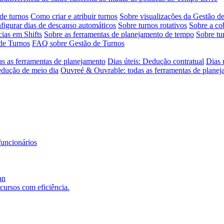
de turnos
Como criar e atribuir turnos
Sobre visualizações da Gestão d
igurar dias de descanso automáticos
Sobre turnos rotativos
Sobre a co
ias em Shifts
Sobre as ferramentas de planejamento de tempo
Sobre tu
de Turnos
FAQ sobre Gestão de Turnos
as as ferramentas de planejamento
Dias úteis: Dedução contratual
Dias 
edução de meio dia
Ouvreé & Ouvrable: todas as ferramentas de plane
funcionários
an
ecursos com eficiência.