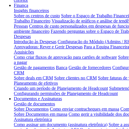
corretor
Finança
Insights financeiros
Sobre os centros de custo
Sobre o Espaço de Trabalho Financei
Trabalho Financeiro
Visualização de gráficos e análise de tendê
Pessoas
Centros de custo personalizados em despesas de funcio
ambiente financeiro
Fazendo perguntas sobre o Espaço de Tra
Despesas
Introdução às Despesas
Configuração do Módulo (Admins / RH
Aprovadoras: Rever e Gerir Despesas
Para a Equipa Financeir
Aquisições
Como criar fluxos de aprovação para cartões de software
Sobre
a pagar
Gestão de pagamentos
Banca
Gestão de fornecedores
Configur
CRM
Sobre deals em CRM
Sobre clientes no CRM
Sobre faturas de
Planeamento de efetivos
Criando um período de Planejamento de Headcount
Submetendo
Configurando permissões de Planejamento de Headcount
Documentos e Assinaturas
Gestão de documentos
Sobre Documentos
Como enviar contracheques em massa
Como
Sobre Documentos em massa
Como gerir a visibilidade dos d
Assinatura eletrónica
Como assinar um documento (assinatura eletrônica)
Sobre a ass