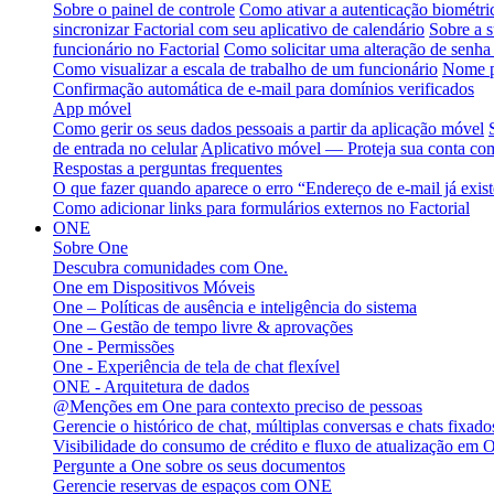
Sobre o painel de controle
Como ativar a autenticação biométri
sincronizar Factorial com seu aplicativo de calendário
Sobre a s
funcionário no Factorial
Como solicitar uma alteração de senha 
Como visualizar a escala de trabalho de um funcionário
Nome p
Confirmação automática de e-mail para domínios verificados
App móvel
Como gerir os seus dados pessoais a partir da aplicação móvel
de entrada no celular
Aplicativo móvel — Proteja sua conta com
Respostas a perguntas frequentes
O que fazer quando aparece o erro “Endereço de e-mail já exis
Como adicionar links para formulários externos no Factorial
ONE
Sobre One
Descubra comunidades com One.
One em Dispositivos Móveis
One – Políticas de ausência e inteligência do sistema
One – Gestão de tempo livre & aprovações
One - Permissões
One - Experiência de tela de chat flexível
ONE - Arquitetura de dados
@Menções em One para contexto preciso de pessoas
Gerencie o histórico de chat, múltiplas conversas e chats fixa
Visibilidade do consumo de crédito e fluxo de atualização em 
Pergunte a One sobre os seus documentos
Gerencie reservas de espaços com ONE