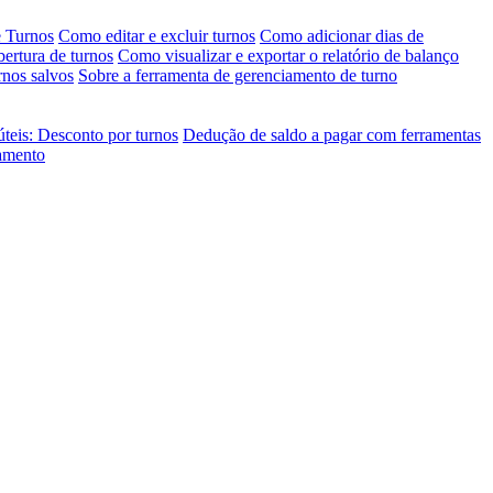
e Turnos
Como editar e excluir turnos
Como adicionar dias de
bertura de turnos
Como visualizar e exportar o relatório de balanço
rnos salvos
Sobre a ferramenta de gerenciamento de turno
úteis: Desconto por turnos
Dedução de saldo a pagar com ferramentas
jamento