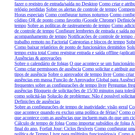
fazer o registro de entrada/saída no Desktop
Como criar e atribu
relógio perdidas
Sobre os alertas de controle de tempo
Compensa
Horas especiais
Como configurar turnos noturnos
Como configu
código QR de ponto como favorito (Google Chrome)
Definiçõe
tempo
Sobre as políticas de rastreamento de tempo
Como adicio
de controle de tempo
Configure lembretes de entrada e saída no
acompanhamento de tempo
Notificações de controle de tempo 
trabalho remoto no Factorial
Categorias e blocos de tempo
Sobr
Como baixar relatórios de ponto de funcionários demitidos
Solu
tempo extra total
Como registrar entrada e saída offline (aplica
Ausências & aprovações
Sobre o calendário de folgas
O que acontece se um funcionário 
Como criar permissoes de ausência
Como solicitar e atribuir au
tipos de ausência
Sobre o aprovador de tempo livre
Como criar 
ausências em massa
Função de Aprovador Global para Ausênci
frequentes sobre as configurações de tempo livre
Perguntas fre
ausências
Bloqueio de solicitações de 15/30 minutos para tolerâ
como solicitá-las
Solução de problemas: Não é possível solicitar
Definições de ausências
Sobre as configurações de tempo de inatividade: visão geral
Com
que acontece quando eu excluo uma política de férias?
Como co
que acontece com as ausências que incluem mais do que um cic
Cálculo de tempo de folga
Como importar subsídios de folga
Aj
final do ano.
Forfait Jour: Ciclos flexíveis
Como configurar uma 
política de Tempo Livre para múltiplos funcionários/a.
Como a t