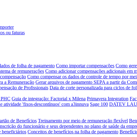
mporter
os ou faturas
ados de folha de pagamento
Como importar compensações
Como geren
istema de remunerações
Como adicionar compensações adicionais em ma
e compensação
Como compensar os dados de controle de tempo por me
ara a Remuneração
Gerar arquivos de pagamento SEPA a partir da Com
pensação de Profissionais
Data de corte personalizada para ciclos de f
a PHC
Guia de integração: Factorial x Milena
Primavera Integration
Fac
e atividade 'fixos-descontínuos' com a3innuva
Sage 100
DATEV LAUDS 
artão de Benefícios
Treinamento por meio de remuneração flexível
Ben
Inscrição do funcionário e seus dependentes no plano de saúde da empr
 beneficiários
Conceitos de benefícios na folha de pagamento
Benefíci