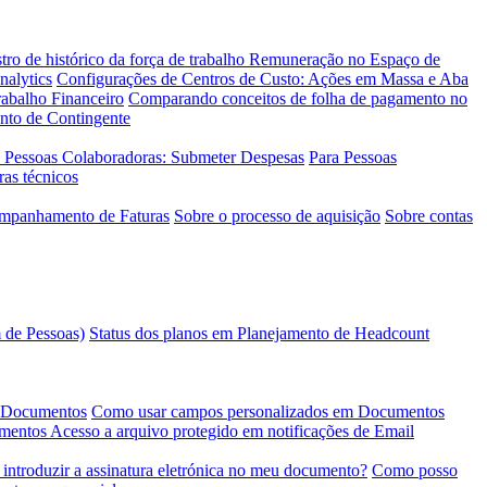
tro de histórico da força de trabalho
Remuneração no Espaço de
nalytics
Configurações de Centros de Custo: Ações em Massa e Aba
abalho Financeiro
Comparando conceitos de folha de pagamento no
ento de Contingente
 Pessoas Colaboradoras: Submeter Despesas
Para Pessoas
ras técnicos
ompanhamento de Faturas
Sobre o processo de aquisição
Sobre contas
 de Pessoas)
Status dos planos em Planejamento de Headcount
e Documentos
Como usar campos personalizados em Documentos
umentos
Acesso a arquivo protegido em notificações de Email
introduzir a assinatura eletrónica no meu documento?
Como posso