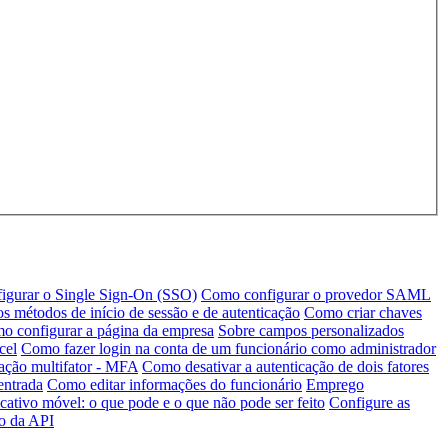
igurar o Single Sign-On (SSO)
Como configurar o provedor SAML
s métodos de início de sessão e de autenticação
Como criar chaves
o configurar a página da empresa
Sobre campos personalizados
cel
Como fazer login na conta de um funcionário como administrador
ação multifator - MFA
Como desativar a autenticação de dois fatores
entrada
Como editar informações do funcionário
Emprego
cativo móvel: o que pode e o que não pode ser feito
Configure as
ro da API