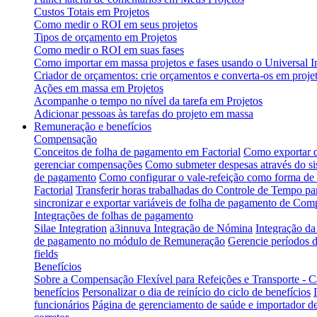
Custos Totais em Projetos
Como medir o ROI em seus projetos
Tipos de orçamento em Projetos
Como medir o ROI em suas fases
Como importar em massa projetos e fases usando o Universal I
Criador de orçamentos: crie orçamentos e converta-os em projet
Ações em massa em Projetos
Acompanhe o tempo no nível da tarefa em Projetos
Adicionar pessoas às tarefas do projeto em massa
Remuneração e benefícios
Compensação
Conceitos de folha de pagamento em Factorial
Como exportar d
gerenciar compensações
Como submeter despesas através do s
de pagamento
Como configurar o vale-refeição como forma d
Factorial
Transferir horas trabalhadas do Controle de Tempo p
sincronizar e exportar variáveis de folha de pagamento de Com
Integrações de folhas de pagamento
Silae Integration
a3innuva Integração de Nómina
Integração d
de pagamento no módulo de Remuneração
Gerencie períodos d
fields
Benefícios
Sobre a Compensação Flexível para Refeições e Transporte - C
benefícios
Personalizar o dia de reinício do ciclo de benefícios
funcionários
Página de gerenciamento de saúde e importador de