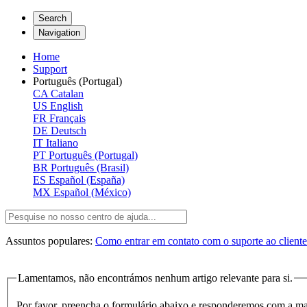
Search
Navigation
Home
Support
Português (Portugal)
CA
Catalan
US
English
FR
Français
DE
Deutsch
IT
Italiano
PT
Português (Portugal)
BR
Português (Brasil)
ES
Español (España)
MX
Español (México)
Assuntos populares:
Como entrar em contato com o suporte ao client
Lamentamos, não encontrámos nenhum artigo relevante para si.
Por favor, preencha o formulário abaixo e responderemos com a ma