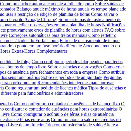
Como preencher automaticamente a folha de ponto
Sobre saídas de
contador
Balanço anual: máximo de horas anuais vs tempo planejado
o usar a restrição de edição de planilha de horas
Como salvar o
como favorito (Google Chrome)
Sobre sistemas de rastreamento de
ionar ou editar observações em uma planilha de horas
Notificações
cte proativamente erros de planilha de horas com alertas
FAQ sobre
ivre
Correções automáticas para freios manuais
Como refletir o
da nos cálculos do Forfait Jours
Filtros de rastreamento de tempo
trando o ponto em um fuso horário diferente
Arredondamento do
e Horas Extras/Horas Complementares
 pedidos de folga
Como configurar períodos bloqueados para férias
os abonos de tempo livre
Sobre ausências e aprovações
Como criar
ipos de ausência para fechamentos em toda a empresa
Como atribuir
 dos seus funcionários
Sobre os períodos de antiguidade
Perguntas
 para o próximo ano
Recomendações inteligentes para aprovar
ia
Como registrar um pedido de licença médica
Tipos de ausências e
 diferente para funcionários e administradores
neradas
Como configurar o contador de ausências de balanço fixo
O
 configurar o contador de ausências para horas extraordinárias
O
 livre
Como configurar o acúmulo de férias e dias de ausência
 de dias de férias entre anos
Como funciona o saldo de créditos no
empo Livre de um funcionário com transferência de saldo
Altere a