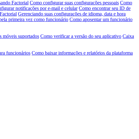
ando Factorial
Como configurar suas configurações pessoais
Como
igurar notificações por e-mail e celular
Como encontrar seu ID de
Factorial
Gerenciando suas configurações de idioma, data e hora
pela primeira vez como funcionário
Como aposentar um funcionário
s móveis suportados
Como verificar a versão do seu aplicativo
Caixa
ara funcionários
Como baixar informações e relatórios da plataforma