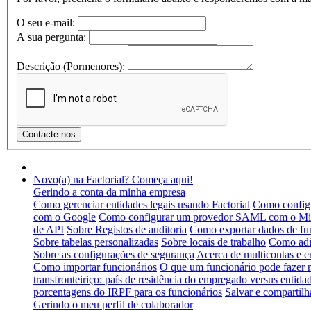
O seu e-mail:
A sua pergunta:
Descrição (Pormenores):
Novo(a) na Factorial? Começa aqui!
Gerindo a conta da minha empresa
Como gerenciar entidades legais usando Factorial
Como configu
com o Google
Como configurar um provedor SAML com o Mic
de API
Sobre Registos de auditoria
Como exportar dados de fu
Sobre tabelas personalizadas
Sobre locais de trabalho
Como adic
Sobre as configurações de segurança
Acerca de multicontas e e
Como importar funcionários
O que um funcionário pode fazer
transfronteiriço: país de residência do empregado versus entidad
porcentagens do IRPF para os funcionários
Salvar e compartilh
Gerindo o meu perfil de colaborador