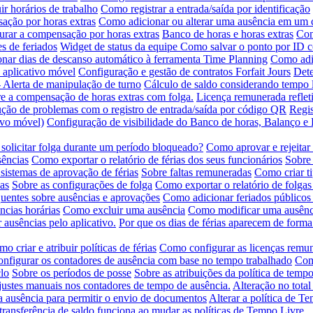
ir horários de trabalho
Como registrar a entrada/saída por identificação
ção por horas extras
Como adicionar ou alterar uma ausência em um 
rar a compensação por horas extras
Banco de horas e horas extras
Com
s de feriados
Widget de status da equipe
Como salvar o ponto por ID 
nar dias de descanso automático à ferramenta Time Planning
Como adic
 aplicativo móvel
Configuração e gestão de contratos Forfait Jours
Dete
- Alerta de manipulação de turno
Cálculo de saldo considerando tempo l
e a compensação de horas extras com folga.
Licença remunerada refleti
ção de problemas com o registro de entrada/saída por código QR
Regis
tivo móvel)
Configuração de visibilidade do Banco de horas, Balanço 
solicitar folga durante um período bloqueado?
Como aprovar e rejeitar
sências
Como exportar o relatório de férias dos seus funcionários
Sobre 
sistemas de aprovação de férias
Sobre faltas remuneradas
Como criar t
as
Sobre as configurações de folga
Como exportar o relatório de folgas
quentes sobre ausências e aprovações
Como adicionar feriados públicos
ncias horárias
Como excluir uma ausência
Como modificar uma ausênc
 ausências pelo aplicativo.
Por que os dias de férias aparecem de forma
o criar e atribuir políticas de férias
Como configurar as licenças remu
nfigurar os contadores de ausência com base no tempo trabalhado
Como
lo
Sobre os períodos de posse
Sobre as atribuições da política de tempo
ustes manuais nos contadores de tempo de ausência.
Alteração no total
ausência para permitir o envio de documentos
Alterar a política de T
ransferência de saldo funciona ao mudar as políticas de Tempo Livre