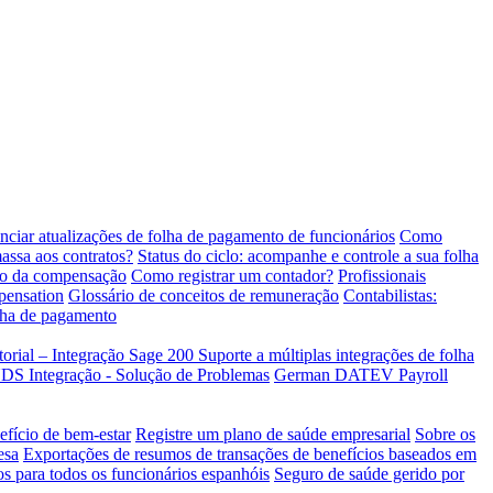
ciar atualizações de folha de pagamento de funcionários
Como
ssa aos contratos?
Status do ciclo: acompanhe e controle a sua folha
io da compensação
Como registrar um contador?
Profissionais
pensation
Glossário de conceitos de remuneração
Contabilistas:
olha de pagamento
torial – Integração Sage 200
Suporte a múltiplas integrações de folha
Integração - Solução de Problemas
German DATEV Payroll
efício de bem-estar
Registre um plano de saúde empresarial
Sobre os
esa
Exportações de resumos de transações de benefícios baseados em
os para todos os funcionários espanhóis
Seguro de saúde gerido por