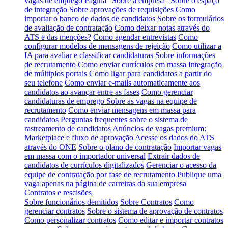
vagas de emprego
Página "Sobre a empresa"
Sobre o espaço
de integração
Sobre aprovações de requisições
Como
importar o banco de dados de candidatos
Sobre os formulários
de avaliação de contratação
Como deixar notas através do
ATS e das menções?
Como agendar entrevistas
Como
configurar modelos de mensagens de rejeição
Como utilizar a
IA para avaliar e classificar candidaturas
Sobre informações
de recrutamento
Como enviar currículos em massa
Integração
de múltiplos portais
Como ligar para candidatos a partir do
seu telefone
Como enviar e-mails automaticamente aos
candidatos ao avançar entre as fases
Como gerenciar
candidaturas de emprego
Sobre as vagas na equipe de
recrutamento
Como enviar mensagens em massa para
candidatos
Perguntas frequentes sobre o sistema de
rastreamento de candidatos
Anúncios de vagas premium:
Marketplace e fluxo de aprovação
Acesse os dados do ATS
através do ONE
Sobre o plano de contratação
Importar vagas
em massa com o importador universal
Extrair dados de
candidatos de currículos digitalizados
Gerenciar o acesso da
equipe de contratação por fase de recrutamento
Publique uma
vaga apenas na página de carreiras da sua empresa
Contratos e rescisões
Sobre funcionários demitidos
Sobre Contratos
Como
gerenciar contratos
Sobre o sistema de aprovação de contratos
Como personalizar contratos
Como editar e importar contratos