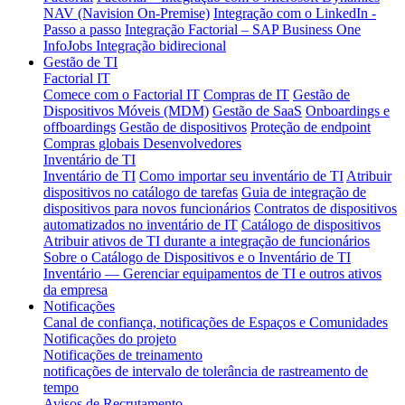
NAV (Navision On-Premise)
Integração com o LinkedIn -
Passo a passo
Integração Factorial – SAP Business One
InfoJobs Integração bidirecional
Gestão de TI
Factorial IT
Comece com o Factorial IT
Compras de IT
Gestão de
Dispositivos Móveis (MDM)
Gestão de SaaS
Onboardings e
offboardings
Gestão de dispositivos
Proteção de endpoint
Compras globais
Desenvolvedores
Inventário de TI
Inventário de TI
Como importar seu inventário de TI
Atribuir
dispositivos no catálogo de tarefas
Guia de integração de
dispositivos para novos funcionários
Contratos de dispositivos
automatizados no inventário de IT
Catálogo de dispositivos
Atribuir ativos de TI durante a integração de funcionários
Sobre o Catálogo de Dispositivos e o Inventário de TI
Inventário — Gerenciar equipamentos de TI e outros ativos
da empresa
Notificações
Canal de confiança, notificações de Espaços e Comunidades
Notificações do projeto
Notificações de treinamento
notificações de intervalo de tolerância de rastreamento de
tempo
Avisos de Recrutamento