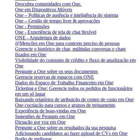
Descubra comunidades com One.
One em Dispositivos Móveis
One – Políticas de ausência e inteligência do sistema
One – Gestão de tempo livre & aprovações
One - Permissões
One - Experiência de tela de chat flexível
ONE - Arquitetura de dados
@Menções em One para contexto preciso de pessoas
Gerencie o histórico de chat, múltiplas conversas e chats
fixados em One
Visibilidade do consumo de crédito e fluxo de atualização em
One
Pergunte a One sobre os seus documentos
Gerencie reservas de espaços com ONE
Dados do Espaço de Trabalho Financeiro em One
Ticketing e One: Gerencie todos os pedidos de funcionários
em um só lugar
Baixando relatórios de atribuição de centro de custo em One
One cocriação para cursos e grupos de treinamento
Experiência de boas-vindas em One
Sugestões de Prompts em One
Dictação por voz em One
Pergunte a One sobre os resultados da sua pesquisa
Adicionando candidatos ao fazer upload de CVs em One
Botão de melhorar