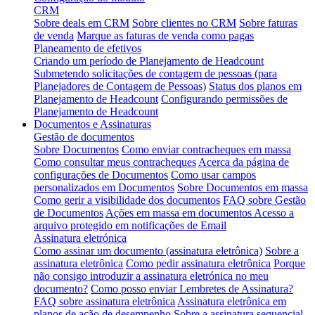
CRM
Sobre deals em CRM
Sobre clientes no CRM
Sobre faturas
de venda
Marque as faturas de venda como pagas
Planeamento de efetivos
Criando um período de Planejamento de Headcount
Submetendo solicitações de contagem de pessoas (para
Planejadores de Contagem de Pessoas)
Status dos planos em
Planejamento de Headcount
Configurando permissões de
Planejamento de Headcount
Documentos e Assinaturas
Gestão de documentos
Sobre Documentos
Como enviar contracheques em massa
Como consultar meus contracheques
Acerca da página de
configurações de Documentos
Como usar campos
personalizados em Documentos
Sobre Documentos em massa
Como gerir a visibilidade dos documentos
FAQ sobre Gestão
de Documentos
Ações em massa em documentos
Acesso a
arquivo protegido em notificações de Email
Assinatura eletrónica
Como assinar um documento (assinatura eletrônica)
Sobre a
assinatura eletrônica
Como pedir assinatura eletrônica
Porque
não consigo introduzir a assinatura eletrónica no meu
documento?
Como posso enviar Lembretes de Assinatura?
FAQ sobre assinatura eletrônica
Assinatura eletrônica em
planos de ação de desempenho
Sobre a assinatura sequencial