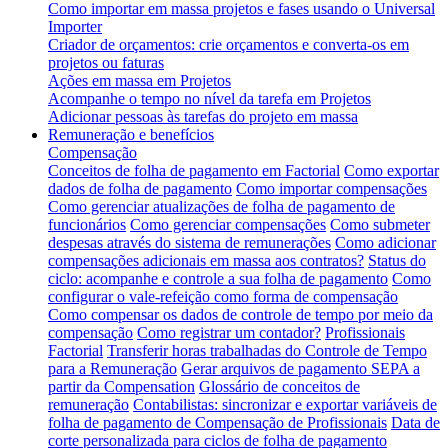
Como importar em massa projetos e fases usando o Universal
Importer
Criador de orçamentos: crie orçamentos e converta-os em
projetos ou faturas
Ações em massa em Projetos
Acompanhe o tempo no nível da tarefa em Projetos
Adicionar pessoas às tarefas do projeto em massa
Remuneração e benefícios
Compensação
Conceitos de folha de pagamento em Factorial
Como exportar
dados de folha de pagamento
Como importar compensações
Como gerenciar atualizações de folha de pagamento de
funcionários
Como gerenciar compensações
Como submeter
despesas através do sistema de remunerações
Como adicionar
compensações adicionais em massa aos contratos?
Status do
ciclo: acompanhe e controle a sua folha de pagamento
Como
configurar o vale-refeição como forma de compensação
Como compensar os dados de controle de tempo por meio da
compensação
Como registrar um contador?
Profissionais
Factorial
Transferir horas trabalhadas do Controle de Tempo
para a Remuneração
Gerar arquivos de pagamento SEPA a
partir da Compensation
Glossário de conceitos de
remuneração
Contabilistas: sincronizar e exportar variáveis de
folha de pagamento de Compensação de Profissionais
Data de
corte personalizada para ciclos de folha de pagamento