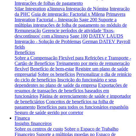
Integrações de folhas de pagamento
Silae Integration
a3innuva Integração de Nómina
Integração
da PHC
Guia de integração: Factorial x Milena
Primavera
Integration
Factorial – Integração Sage 200
Suporte a
múltiplas integrações de folha de pagamento no módulo de
Remuneração
Gerencie períodos de atividade 'fixos-
descontínuos' com a3innuva
Sage 100
DATEV LAUDS
Integração - Solução de Problemas
German DATEV Payroll
fields
Benefícios
Sobre a Compensação Flexível para Refeições e Transporte -
Cartão de Benefícios
Treinamento por meio de remuneração
flexível
Benefício de bem-estar
Registre um plano de saúde
empresarial
Sobre os benefícios
Personalizar o dia de reinício
do ciclo de benefícios
Inscrição do funcionário e seus
dependentes no plano de saúde da empresa
Exportações de
resumos de transações de benefícios baseados em
funcionários
Página de gerenciamento de saúde e importador
de beneficiários
Conceitos de benefícios na folha de
pagamento
Benefícios para todos os funcionários espanhóis
Seguro de saúde gerido por corretor
Finança
Insights financeiros
Sobre os centros de custo
Sobre o Espaço de Trabalho
Financeiro
Suporte a múltiplas moedas no Espaço de