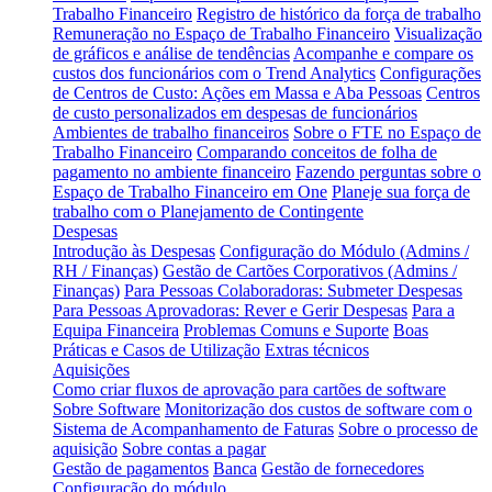
Trabalho Financeiro
Registro de histórico da força de trabalho
Remuneração no Espaço de Trabalho Financeiro
Visualização
de gráficos e análise de tendências
Acompanhe e compare os
custos dos funcionários com o Trend Analytics
Configurações
de Centros de Custo: Ações em Massa e Aba Pessoas
Centros
de custo personalizados em despesas de funcionários
Ambientes de trabalho financeiros
Sobre o FTE no Espaço de
Trabalho Financeiro
Comparando conceitos de folha de
pagamento no ambiente financeiro
Fazendo perguntas sobre o
Espaço de Trabalho Financeiro em One
Planeje sua força de
trabalho com o Planejamento de Contingente
Despesas
Introdução às Despesas
Configuração do Módulo (Admins /
RH / Finanças)
Gestão de Cartões Corporativos (Admins /
Finanças)
Para Pessoas Colaboradoras: Submeter Despesas
Para Pessoas Aprovadoras: Rever e Gerir Despesas
Para a
Equipa Financeira
Problemas Comuns e Suporte
Boas
Práticas e Casos de Utilização
Extras técnicos
Aquisições
Como criar fluxos de aprovação para cartões de software
Sobre Software
Monitorização dos custos de software com o
Sistema de Acompanhamento de Faturas
Sobre o processo de
aquisição
Sobre contas a pagar
Gestão de pagamentos
Banca
Gestão de fornecedores
Configuração do módulo