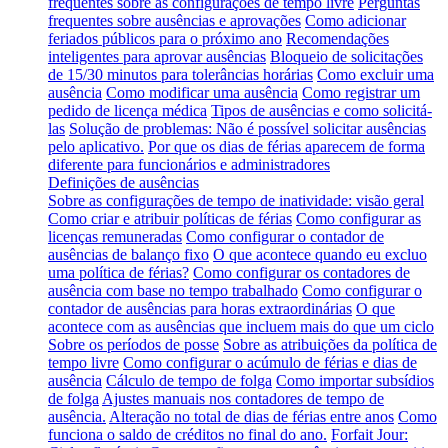
frequentes sobre as configurações de tempo livre
Perguntas
frequentes sobre ausências e aprovações
Como adicionar
feriados públicos para o próximo ano
Recomendações
inteligentes para aprovar ausências
Bloqueio de solicitações
de 15/30 minutos para tolerâncias horárias
Como excluir uma
ausência
Como modificar uma ausência
Como registrar um
pedido de licença médica
Tipos de ausências e como solicitá-
las
Solução de problemas: Não é possível solicitar ausências
pelo aplicativo.
Por que os dias de férias aparecem de forma
diferente para funcionários e administradores
Definições de ausências
Sobre as configurações de tempo de inatividade: visão geral
Como criar e atribuir políticas de férias
Como configurar as
licenças remuneradas
Como configurar o contador de
ausências de balanço fixo
O que acontece quando eu excluo
uma política de férias?
Como configurar os contadores de
ausência com base no tempo trabalhado
Como configurar o
contador de ausências para horas extraordinárias
O que
acontece com as ausências que incluem mais do que um ciclo
Sobre os períodos de posse
Sobre as atribuições da política de
tempo livre
Como configurar o acúmulo de férias e dias de
ausência
Cálculo de tempo de folga
Como importar subsídios
de folga
Ajustes manuais nos contadores de tempo de
ausência.
Alteração no total de dias de férias entre anos
Como
funciona o saldo de créditos no final do ano.
Forfait Jour: