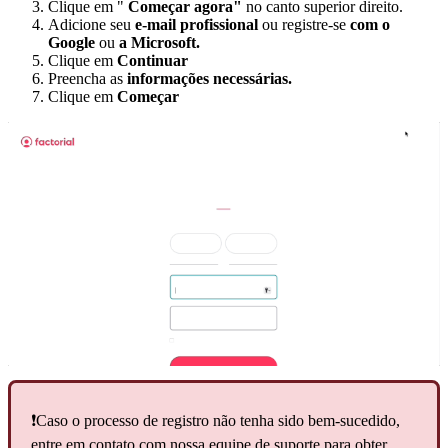
Clique
em
"
Come
ç
ar
agora
"
no
canto
superior
direito
.
Adicione
seu
e
-
mail
profissional
ou
registre
-
se
com
o
Google
ou
a
Microsoft
.
Clique
em
Continuar
Preencha
as
informa
ç
õ
es
necess
á
rias
.
Clique
em
Come
ç
ar
❗
Caso
o
processo
de
registro
n
ã
o
tenha
sido
bem
-
sucedido
,
entre
em
contato
com
nossa
equipe
de
suporte
para
obter