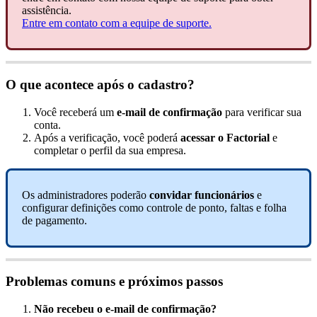
assist
ê
ncia
.
Entre
em
contato
com
a
equipe
de
suporte
.
O
que
acontece
ap
ó
s
o
cadastro
?
Voc
ê
receber
á
um
e
-
mail
de
confirma
ç
ã
o
para
verificar
sua
conta
.
Ap
ó
s
a
verifica
ç
ã
o
,
voc
ê
poder
á
acessar
o
Factorial
e
completar
o
perfil
da
sua
empresa
.
Os
administradores
poder
ã
o
convidar
funcion
á
rios
e
configurar
defini
ç
õ
es
como
controle
de
ponto
,
faltas
e
folha
de
pagamento
.
Problemas
comuns
e
pr
ó
ximos
passos
N
ã
o
recebeu
o
e
-
mail
de
confirma
ç
ã
o
?