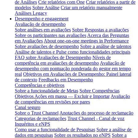
de Análises
Crie relatórios com One
Criar relatórios a partir de
modelos
Sobre Análise
Criar um relatório manualmente
Análises Legacy
Desempenho e engagement
Avaliação de desempenho
Sobre análises em avaliações
Sobre Respostas a avaliações
Sobre os participantes nas avaliações
Acerca das Perguntas
em Avaliações
About one-on-one meetings in Performance
Sobre avaliações de desempenho
Sobre a análise de talentos
Análise de talentos e Pulse como funcionalidades principais
FAQ sobre Avaliações de Desempenho
Níveis de
competência em avaliações de desempenho
Avaliação de
desempenho com pontuação ponderada do gestor em tempo
real
Objetivos em Avaliações de Desempenho: Painel lateral
de contexto
Feedbacks em Desempenho
Competências e objetivos
Sobre a funcionalidade de Metas
Sobre Competências
Objetivos Ações em massa — Excluir e Importar
Avaliação
de competências em revisões por pares
Canal seguro
Sobre o Trust Channel
Anotações do processo de reclamação
Categorias de reclamações
Trust Channel - Canal de voz
Inquéritos e eNPS
Como usar a funcionalidade de Pesquisas
Sobre a análise de
dados em pesquisas
Sobre os resultados no eNPS
Sobre a