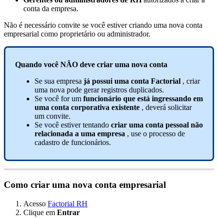
conta
da
empresa
.
N
ã
o
é
necess
á
rio
convite
se
voc
ê
estiver
criando
uma
nova
conta
empresarial
como
propriet
á
rio
ou
administrador
.
Quando
voc
ê
N
Ã
O
deve
criar
uma
nova
conta
Se
sua
empresa
j
á
possui
uma
conta
Factorial
,
criar
uma
nova
pode
gerar
registros
duplicados
.
Se
voc
ê
for
um
funcion
á
rio
que
est
á
ingressando
em
uma
conta
corporativa
existente
,
dever
á
solicitar
um
convite
.
Se
voc
ê
estiver
tentando
criar
uma
conta
pessoal
n
ã
o
relacionada
a
uma
empresa
,
use
o
processo
de
cadastro
de
funcion
á
rios
.
Como
criar
uma
nova
conta
empresarial
Acesso
Factorial
RH
Clique
em
Entrar