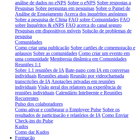
análise de dados no eNPS
Sobre o eNPS
Sobre respostas a
Pesquisas
Sobre perguntas em pesquisas
Sobre o Painel de
Análise de Engajamento
Acerca dos inquéritos anónimos
Sobre a pesquisa de Clima
FAQ sobre Comunidades
FAQ
sobre Inquéritos & eNPS
FAQ acerca do canal seguro
Pesquisas em dispositivos móveis
Solução de problemas de
pesquisa
Comunidades
Como criar uma publicação
Sobre cartões de comemoração e
aplausos
Sobre as comunidades
Como criar um evento em
uma comunidade
Membresia dinâmica em Comunidades
Reuniões 1:1
Sobre 1.1 reuniões de IA
Bate-papo com IA em conversas
individuais
Reuniões atuais
Reunião por videochamada
transcrições de IA
Anotações privadas em reuniões
individuais
Visão geral dos relatores na experiência de
reuniões individuais
Calendário Inteligente e Reuniões
Recorrentes
Pulso dos colaboradores
Como ativar e configurar o Employee Pulse
Sobre os
resultados de participação e relatórios de IA
Como Enviar
Check-ins do Pulse
Kudos
Como dar Kudos
Formação