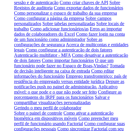
sessão e de autenticação
Como criar chaves de API
Sobre
Registos de auditoria
Como exportar dados de funcionários
Como personalizar o espaço de trabalho da sua empresa
Como configurar a página da empresa
Sobre campos
personalizados
Sobre tabelas personalizadas
Sobre locais de
trabalho
Como adicionar funcionários/as
Erros ao importar
dados de colaboradores do Excel
Como fazer login na conta
de um funcionário como administrador
Sobre as
configurações de segurança
Acerca de multicontas e entidades
legais
Como configurar a autenticação de dois fatores
Autenticação multifator - MFA
Como desativar a autenticação
de dois fatores
Como importar funcionários
O que um
funcionário pode fazer no Espaço de Boas-Vindas?
Tomada
de decisão inteligente na caixa de entrada
Como editar
informações do funcionário
Emprego transfronteiriço: país de
residência do empregado versus entidade jurídica
Depure as
notificações push no painel de administração.
Aplicativo
móvel: o que pode e o que não pode ser feito
Configure as
porcentagens do IRPF para os funcionários
Salvar e
compartilhar visualizações personalizadas
Gerindo o meu perfil de colaborador
Sobre o painel de controle
Como ativar a autenticação
biométrica em dispositivos móveis
Como preencher meu
perfil de funcionário usando Factorial
Como configurar suas
configurações pessoais
Como sincronizar Factorial com seu