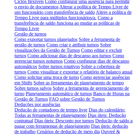
Ciclos flexíveis
Como configurar uma ausência para permitir
o envio de documentos
Alterar a política de Tempo Livre de
um funcionário com transferência de saldo
Altere a política de
Tempo Livre para múltiplos funcionários/a.
Como a
transferência de saldo funciona ao mudar as políticas de
Tempo Livre
Gestão de turnos
Como exportar turnos planejados
Sobre a ferramenta de
gestão de turnos
Como criar e atribuir turnos
Sobre
visualizações da Gestão de Turnos
Como editar e excluir
turnos
Como adicionar dias de descanso aos turnos
Como
gerenciar turnos noturnos
Como configurar dias de descanso
automáticos
Sobre turnos rotativos
Sobre a cobertura de
turnos
Como visualizar e exportar o relatório de balanço anual
Como solicitar uma troca de turno
Como gerenciar ausências
em Shifts
Sobre as ferramentas de planejamento de tempo
Sobre turnos salvos
Sobre a ferramenta de gerenciamento de
turno
Planejamento automático de turnos
Banco de Horas na
Gestão de Turnos
FAQ sobre Gestão de Turnos
Deduções por ausências
Dedução de contadores de tempo livre
Dias do calendário:
Todas as ferramentas de planejamento
Dias úteis: Dedução
contratual
Dias úteis: Desconto por turnos
Dedução de saldo a
pagar com ferramentas de planejamento
Dias úteis: dedução
de trabalho
Cenários de dedução de meio dia
Ouvreé &