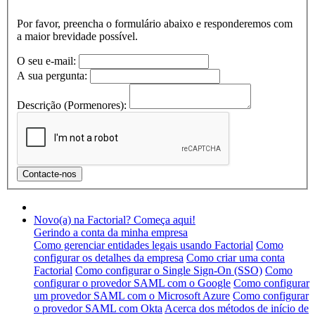
Por favor, preencha o formulário abaixo e responderemos com
a maior brevidade possível.
O seu e-mail:
A sua pergunta:
Descrição (Pormenores):
Novo(a) na Factorial? Começa aqui!
Gerindo a conta da minha empresa
Como gerenciar entidades legais usando Factorial
Como
configurar os detalhes da empresa
Como criar uma conta
Factorial
Como configurar o Single Sign-On (SSO)
Como
configurar o provedor SAML com o Google
Como configurar
um provedor SAML com o Microsoft Azure
Como configurar
o provedor SAML com Okta
Acerca dos métodos de início de