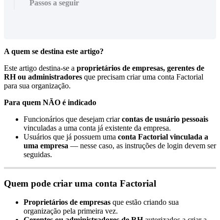
Passos a seguir
A
quem
se
destina
este
artigo
?
Este
artigo
destina
-
se
a
propriet
á
rios
de
empresas
,
gerentes
de
RH
ou
administradores
que
precisam
criar
uma
conta
Factorial
para
sua
organiza
ç
ã
o
.
Para
quem
N
Ã
O
é
indicado
Funcion
á
rios
que
desejam
criar
contas
de
usu
á
rio
pessoais
vinculadas
a
uma
conta
j
á
existente
da
empresa
.
Usu
á
rios
que
j
á
possuem
uma
conta
Factorial
vinculada
a
uma
empresa
—
nesse
caso
,
as
instru
ç
õ
es
de
login
devem
ser
seguidas
.
Quem
pode
criar
uma
conta
Factorial
Propriet
á
rios
de
empresas
que
est
ã
o
criando
sua
organiza
ç
ã
o
pela
primeira
vez
.
Gerentes
ou
administradores
de
RH
autorizados
a
criar
a