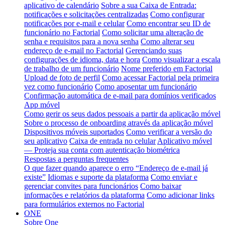
aplicativo de calendário
Sobre a sua Caixa de Entrada:
notificações e solicitações centralizadas
Como configurar
notificações por e-mail e celular
Como encontrar seu ID de
funcionário no Factorial
Como solicitar uma alteração de
senha e requisitos para a nova senha
Como alterar seu
endereço de e-mail no Factorial
Gerenciando suas
configurações de idioma, data e hora
Como visualizar a escala
de trabalho de um funcionário
Nome preferido em Factorial
Upload de foto de perfil
Como acessar Factorial pela primeira
vez como funcionário
Como aposentar um funcionário
Confirmação automática de e-mail para domínios verificados
App móvel
Como gerir os seus dados pessoais a partir da aplicação móvel
Sobre o processo de onboarding através da aplicação móvel
Dispositivos móveis suportados
Como verificar a versão do
seu aplicativo
Caixa de entrada no celular
Aplicativo móvel
— Proteja sua conta com autenticação biométrica
Respostas a perguntas frequentes
O que fazer quando aparece o erro “Endereço de e-mail já
existe”
Idiomas e suporte da plataforma
Como enviar e
gerenciar convites para funcionários
Como baixar
informações e relatórios da plataforma
Como adicionar links
para formulários externos no Factorial
ONE
Sobre One