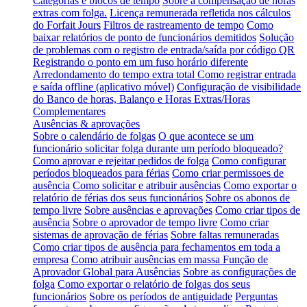
Categorias e blocos de tempo
Sobre a compensação de horas
extras com folga.
Licença remunerada refletida nos cálculos
do Forfait Jours
Filtros de rastreamento de tempo
Como
baixar relatórios de ponto de funcionários demitidos
Solução
de problemas com o registro de entrada/saída por código QR
Registrando o ponto em um fuso horário diferente
Arredondamento do tempo extra total
Como registrar entrada
e saída offline (aplicativo móvel)
Configuração de visibilidade
do Banco de horas, Balanço e Horas Extras/Horas
Complementares
Ausências & aprovações
Sobre o calendário de folgas
O que acontece se um
funcionário solicitar folga durante um período bloqueado?
Como aprovar e rejeitar pedidos de folga
Como configurar
períodos bloqueados para férias
Como criar permissoes de
ausência
Como solicitar e atribuir ausências
Como exportar o
relatório de férias dos seus funcionários
Sobre os abonos de
tempo livre
Sobre ausências e aprovações
Como criar tipos de
ausência
Sobre o aprovador de tempo livre
Como criar
sistemas de aprovação de férias
Sobre faltas remuneradas
Como criar tipos de ausência para fechamentos em toda a
empresa
Como atribuir ausências em massa
Função de
Aprovador Global para Ausências
Sobre as configurações de
folga
Como exportar o relatório de folgas dos seus
funcionários
Sobre os períodos de antiguidade
Perguntas