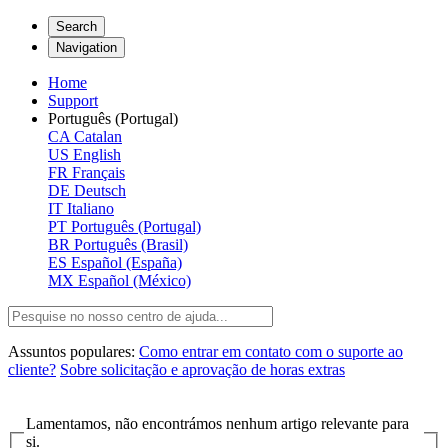
Search
Navigation
Home
Support
Português (Portugal)
CA
Catalan
US
English
FR
Français
DE
Deutsch
IT
Italiano
PT
Português (Portugal)
BR
Português (Brasil)
ES
Español (España)
MX
Español (México)
Assuntos populares:
Como entrar em contato com o suporte ao
cliente?
Sobre solicitação e aprovação de horas extras
Lamentamos, não encontrámos nenhum artigo relevante para
si.