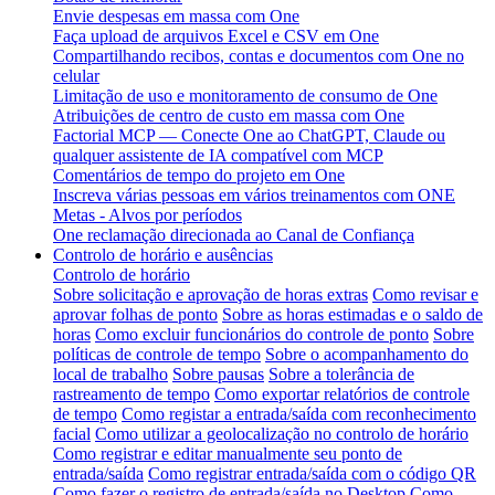
Envie despesas em massa com One
Faça upload de arquivos Excel e CSV em One
Compartilhando recibos, contas e documentos com One no
celular
Limitação de uso e monitoramento de consumo de One
Atribuições de centro de custo em massa com One
Factorial MCP — Conecte One ao ChatGPT, Claude ou
qualquer assistente de IA compatível com MCP
Comentários de tempo do projeto em One
Inscreva várias pessoas em vários treinamentos com ONE
Metas - Alvos por períodos
One reclamação direcionada ao Canal de Confiança
Controlo de horário e ausências
Controlo de horário
Sobre solicitação e aprovação de horas extras
Como revisar e
aprovar folhas de ponto
Sobre as horas estimadas e o saldo de
horas
Como excluir funcionários do controle de ponto
Sobre
políticas de controle de tempo
Sobre o acompanhamento do
local de trabalho
Sobre pausas
Sobre a tolerância de
rastreamento de tempo
Como exportar relatórios de controle
de tempo
Como registar a entrada/saída com reconhecimento
facial
Como utilizar a geolocalização no controlo de horário
Como registrar e editar manualmente seu ponto de
entrada/saída
Como registrar entrada/saída com o código QR
Como fazer o registro de entrada/saída no Desktop
Como