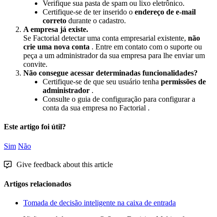
Verifique
sua
pasta
de
spam
ou
lixo
eletr
ô
nico
.
Certifique
-
se
de
ter
inserido
o
endere
ç
o
de
e
-
mail
correto
durante
o
cadastro
.
A
empresa
j
á
existe
.
Se
Factorial
detectar
uma
conta
empresarial
existente
,
n
ã
o
crie
uma
nova
conta
.
Entre
em
contato
com
o
suporte
ou
pe
ç
a
a
um
administrador
da
sua
empresa
para
lhe
enviar
um
convite
.
N
ã
o
consegue
acessar
determinadas
funcionalidades
?
Certifique
-
se
de
que
seu
usu
á
rio
tenha
permiss
õ
es
de
administrador
.
Consulte
o
guia
de
configura
ç
ã
o
para
configurar
a
conta
da
sua
empresa
no
Factorial
.
Este artigo foi útil?
Sim
Não
Give feedback about this article
Artigos relacionados
Tomada de decisão inteligente na caixa de entrada