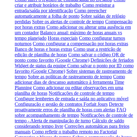
criar e atribuir horários de trabalho
Como registrar a
entrada/saída por identificação
Como preencher
automaticamente a folha de ponto
Sobre saídas de relógio
perdidas
Sobre os alertas de controle de tempo
Compensação
por horas extras
Como adicionar ou alterar uma ausência em
um contador
Balanço anual: máximo de horas anuais vs
tempo planejado
Horas especiais
Como configurar turnos
noturnos
Como configurar a compensação por horas extras
Banco de horas e horas extras
Como usar a restrição de
edição de planilha de horas
Como salvar o código QR de
ponto como favorito (Google Chrome)
Definições de feriados
Widget de status da equipe
Como salvar o ponto por ID como
favorito (Google Chrome)
Sobre sistemas de rastreamento de
tempo
Sobre as políticas de rastreamento de tempo
Como
adicionar dias de descanso automático à ferramenta Time
Planning
Como adicionar ou editar observações em uma
planilha de horas
Notificações de controle de tempo
Configure lembretes de entrada e saída no aplicativo móvel
Configuração e gestão de contratos Forfait Jours
Detecte
proativamente erros de planilha de horas com alertas
FAQ
sobre acompanhamento de tempo
Notificações de controle de
tempo - Alerta de manipulação de turno
Cálculo de saldo
considerando tempo livre
Correções automáticas para freios
manuais
Como refletir o trabalho remoto no Factorial