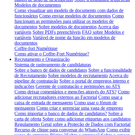
Modelos de documentos
Como visualizar um modelo de documento com dados de
funcionários
Como enviar modelos de documentos
Como
funcionam as permissões para utilizar os modelos de
documentos
Sobre modelos de documentos
Acerca das
variáveis
Sobre PDFs preenchíveis
FAQ sobre Modelos e
variáveis
Variável de nome da função em modelos de
documentos
Coffre-fort Numérique
Como ativar o Coffre-Fort Numérique?
Recrutamento e Organização
Sistema de rastreamento de candidaturas
Sobre o banco de dados de candidatos
Sobre a funcionalidade
de Recrutamento
Sobre modelos de recrutamento
Acerca do
pipeline de contratação
Sobre o portal de empregos interno e
indicações
Gerente de contratação e permissões no ATS
Como deixar comentários e menções através do ATS?
Como
adicionar recrutadores externos ao Factorial
Como usar a
caixa de entrada de mensagens
Como usar o fórum de
mensagens
Como criar e gerenciar uma vaga de emprego
Como importar o banco de dados de candidatos?
Sobre a
carta de oferta
Sobre como adicionar etiquetas aos candidatos
Regulamento Geral sobre a Proteção de Dados com Factorial
Recurso de clique para conversar do WhatsApp
Como exibir