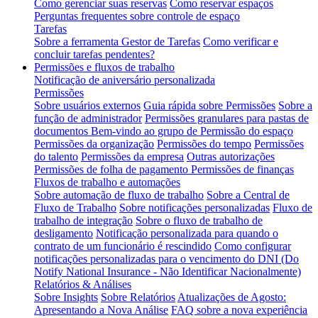
Como gerenciar suas reservas
Como reservar espaços
Perguntas frequentes sobre controle de espaço
Tarefas
Sobre a ferramenta Gestor de Tarefas
Como verificar e
concluir tarefas pendentes?
Permissões e fluxos de trabalho
Notificação de aniversário personalizada
Permissões
Sobre usuários externos
Guia rápida sobre Permissões
Sobre a
função de administrador
Permissões granulares para pastas de
documentos
Bem-vindo ao grupo de Permissão do espaço
Permissões da organização
Permissões do tempo
Permissões
do talento
Permissões da empresa
Outras autorizações
Permissões de folha de pagamento
Permissões de finanças
Fluxos de trabalho e automações
Sobre automação de fluxo de trabalho
Sobre a Central de
Fluxo de Trabalho
Sobre notificações personalizadas
Fluxo de
trabalho de integração
Sobre o fluxo de trabalho de
desligamento
Notificação personalizada para quando o
contrato de um funcionário é rescindido
Como configurar
notificações personalizadas para o vencimento do DNI (Do
Notify National Insurance - Não Identificar Nacionalmente)
Relatórios & Análises
Sobre Insights
Sobre Relatórios
Atualizações de Agosto:
Apresentando a Nova Análise
FAQ sobre a nova experiência