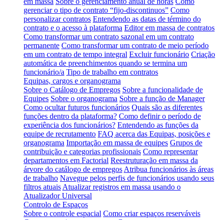
em massa
Sobre o gerenciamento anual de horas
Como
gerenciar o tipo de contrato “fijo-discontinuos”
Como
personalizar contratos
Entendendo as datas de término do
contrato e o acesso à plataforma
Editor em massa de contratos
Como transformar um contrato sazonal em um contrato
permanente
Como transformar um contrato de meio período
em um contrato de tempo integral
Excluir funcionário
Criação
automática de preenchimentos quando se termina um
funcionário/a
Tipo de trabalho em contratos
Equipas, cargos e organograma
Sobre o Catálogo de Empregos
Sobre a funcionalidade de
Equipes
Sobre o organograma
Sobre a função de Manager
Como ocultar futuros funcionários
Quais são as diferentes
funções dentro da plataforma?
Como definir o período de
experiência dos funcionários?
Entendendo as funções da
equipe de recrutamento
FAQ acerca das Equipas, posições e
organograma
Importação em massa de equipes
Grupos de
contribuição e categorias profissionais
Como representar
departamentos em Factorial
Reestruturação em massa da
árvore do catálogo de empregos
Atribua funcionários às áreas
de trabalho
Navegue pelos perfis de funcionários usando seus
filtros atuais
Atualizar registros em massa usando o
Atualizador Universal
Controlo de Espaços
Sobre o controle espacial
Como criar espaços reserváveis