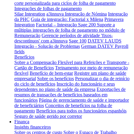
corte personalizada para ciclos de folha de pagamento
Integrações de folhas de pagamento
Silae Integration
a3innuva Integração de Nómina
Integração
da PHC
Guia de integração: Factorial x Milena
Primavera
Integration
Factorial – Integração Sage 200
Suporte a
múltiplas integrações de folha de pagamento no módulo de
Remuneração
Gerencie períodos de atividade 'fixos-
descontínuos' com a3innuva
Sage 100
DATEV LAUDS
Integração - Solução de Problemas
German DATEV Payroll
fields
Benefícios
Sobre a Compensação Flexível para Refeições e Transporte -
Cartão de Benefícios
Treinamento por meio de remuneração
flexível
Benefício de bem-estar
Registre um plano de saúde
empresarial
Sobre os benefícios
Personalizar o dia de reinício
do ciclo de benefícios
Inscrição do funcionário e seus
dependentes no plano de saúde da empresa
Exportações de
resumos de transações de benefícios baseados em
funcionários
Página de gerenciamento de saúde e importador
de beneficiários
Conceitos de benefícios na folha de
pagamento
Benefícios para todos os funcionários espanhóis
Seguro de saúde gerido por corretor
Finança
Insights financeiros
Sobre os centros de custo
Sobre o Espaço de Trabalho