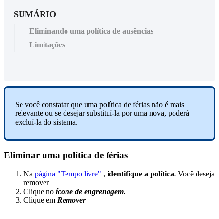
SUMÁRIO
Eliminando uma política de ausências
Limitações
Se
voc
ê
constatar
que
uma
pol
í
tica
de
f
é
rias
n
ã
o
é
mais
relevante
ou
se
desejar
substitu
í
-
la
por
uma
nova
,
poder
á
exclu
í
-
la
do
sistema
.
Eliminar
uma
pol
í
tica
de
f
é
rias
Na
p
á
gina
"
Tempo
livre
"
,
identifique
a
pol
í
tica
.
Voc
ê
deseja
remover
Clique
no
í
cone
de
engrenagem
.
Clique
em
Remover