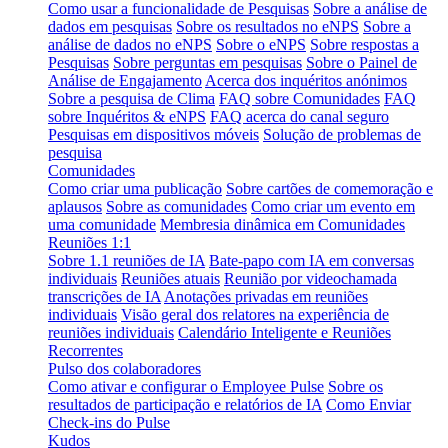
Como usar a funcionalidade de Pesquisas
Sobre a análise de
dados em pesquisas
Sobre os resultados no eNPS
Sobre a
análise de dados no eNPS
Sobre o eNPS
Sobre respostas a
Pesquisas
Sobre perguntas em pesquisas
Sobre o Painel de
Análise de Engajamento
Acerca dos inquéritos anónimos
Sobre a pesquisa de Clima
FAQ sobre Comunidades
FAQ
sobre Inquéritos & eNPS
FAQ acerca do canal seguro
Pesquisas em dispositivos móveis
Solução de problemas de
pesquisa
Comunidades
Como criar uma publicação
Sobre cartões de comemoração e
aplausos
Sobre as comunidades
Como criar um evento em
uma comunidade
Membresia dinâmica em Comunidades
Reuniões 1:1
Sobre 1.1 reuniões de IA
Bate-papo com IA em conversas
individuais
Reuniões atuais
Reunião por videochamada
transcrições de IA
Anotações privadas em reuniões
individuais
Visão geral dos relatores na experiência de
reuniões individuais
Calendário Inteligente e Reuniões
Recorrentes
Pulso dos colaboradores
Como ativar e configurar o Employee Pulse
Sobre os
resultados de participação e relatórios de IA
Como Enviar
Check-ins do Pulse
Kudos