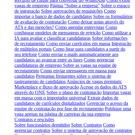
Recurso de clique para conversar do WhatsApp
Como exibir
vagas de emprego
Página "Sobre a empresa"
Sobre o espaço
de integração
Sobre aprovações de requisições
Como
importar o banco de dados de candidatos
Sobre os formulários
de avaliação de contratação
Como deixar notas através do
ATS e das menções?
Como agendar entrevistas
Como
configurar modelos de mensagens de rejeição
Como utilizar a
IA para avaliar e classificar candidaturas
Sobre informações
de recrutamento
Como enviar currículos em massa
Integração
de múltiplos portais
Como ligar para candidatos a partir do
seu telefone
Como enviar e-mails automaticamente aos
candidatos ao avançar entre as fases
Como gerenciar
candidaturas de emprego
Sobre as vagas na equipe de
recrutamento
Como enviar mensagens em massa para
candidatos
Perguntas frequentes sobre o sistema de
rastreamento de candidatos
Anúncios de vagas premium:
Marketplace e fluxo de aprovação
Acesse os dados do ATS
através do ONE
Sobre o plano de contratação
Importar vagas
em massa com o importador universal
Extrair dados de
candidatos de currículos digitalizados
Gerenciar o acesso da
equipe de contratação por fase de recrutamento
Publique uma
vaga apenas na página de carreiras da sua empresa
Contratos e rescisões
Sobre funcionários demitidos
Sobre Contratos
Como
gerenciar contratos
Sobre o sistema de aprovação de contratos