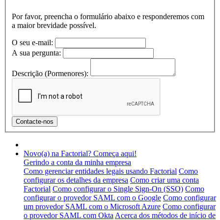
Por favor, preencha o formulário abaixo e responderemos com
a maior brevidade possível.
O seu e-mail:
A sua pergunta:
Descrição (Pormenores):
Novo(a) na Factorial? Começa aqui!
Gerindo a conta da minha empresa
Como gerenciar entidades legais usando Factorial
Como
configurar os detalhes da empresa
Como criar uma conta
Factorial
Como configurar o Single Sign-On (SSO)
Como
configurar o provedor SAML com o Google
Como configurar
um provedor SAML com o Microsoft Azure
Como configurar
o provedor SAML com Okta
Acerca dos métodos de início de