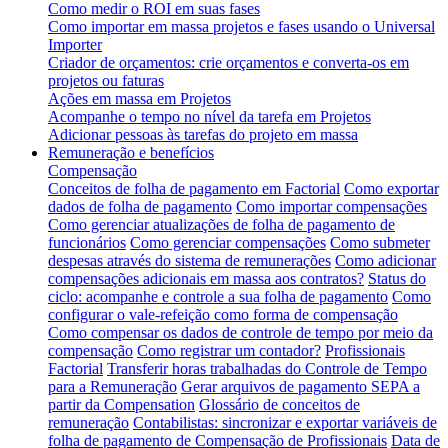
Como medir o ROI em suas fases
Como importar em massa projetos e fases usando o Universal
Importer
Criador de orçamentos: crie orçamentos e converta-os em
projetos ou faturas
Ações em massa em Projetos
Acompanhe o tempo no nível da tarefa em Projetos
Adicionar pessoas às tarefas do projeto em massa
Remuneração e benefícios
Compensação
Conceitos de folha de pagamento em Factorial
Como exportar
dados de folha de pagamento
Como importar compensações
Como gerenciar atualizações de folha de pagamento de
funcionários
Como gerenciar compensações
Como submeter
despesas através do sistema de remunerações
Como adicionar
compensações adicionais em massa aos contratos?
Status do
ciclo: acompanhe e controle a sua folha de pagamento
Como
configurar o vale-refeição como forma de compensação
Como compensar os dados de controle de tempo por meio da
compensação
Como registrar um contador?
Profissionais
Factorial
Transferir horas trabalhadas do Controle de Tempo
para a Remuneração
Gerar arquivos de pagamento SEPA a
partir da Compensation
Glossário de conceitos de
remuneração
Contabilistas: sincronizar e exportar variáveis de
folha de pagamento de Compensação de Profissionais
Data de