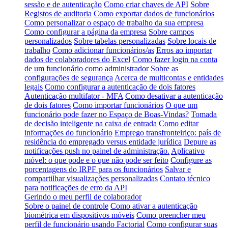
sessão e de autenticação
Como criar chaves de API
Sobre
Registos de auditoria
Como exportar dados de funcionários
Como personalizar o espaço de trabalho da sua empresa
Como configurar a página da empresa
Sobre campos
personalizados
Sobre tabelas personalizadas
Sobre locais de
trabalho
Como adicionar funcionários/as
Erros ao importar
dados de colaboradores do Excel
Como fazer login na conta
de um funcionário como administrador
Sobre as
configurações de segurança
Acerca de multicontas e entidades
legais
Como configurar a autenticação de dois fatores
Autenticação multifator - MFA
Como desativar a autenticação
de dois fatores
Como importar funcionários
O que um
funcionário pode fazer no Espaço de Boas-Vindas?
Tomada
de decisão inteligente na caixa de entrada
Como editar
informações do funcionário
Emprego transfronteiriço: país de
residência do empregado versus entidade jurídica
Depure as
notificações push no painel de administração.
Aplicativo
móvel: o que pode e o que não pode ser feito
Configure as
porcentagens do IRPF para os funcionários
Salvar e
compartilhar visualizações personalizadas
Contato técnico
para notificações de erro da API
Gerindo o meu perfil de colaborador
Sobre o painel de controle
Como ativar a autenticação
biométrica em dispositivos móveis
Como preencher meu
perfil de funcionário usando Factorial
Como configurar suas