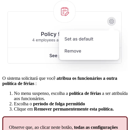
O
sistema
solicitar
á
que
voc
ê
atribua
os
funcion
á
rios
a
outra
pol
í
tica
de
f
é
rias
:
No
menu
suspenso
,
escolha
a
pol
í
tica
de
f
é
rias
a
ser
atribu
í
da
aos
funcion
á
rios
.
Escolha
o
per
í
odo
de
folga
permitido
Clique
em
Remover
permanentemente
esta
pol
í
tica
.
Observe
que
,
ao
clicar
neste
bot
ã
o
,
todas
as
configura
ç
õ
es