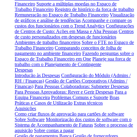
Financeiro
Suporte a múltiplas moedas no Espaço de
Trabalho Financeiro
Registro de histórico da força de trabalho
Remuneração no Espaço de Trabalho Financeiro
Visualização
de gráficos e análise de tendências
Acompanhe e compare os
custos dos funcionários com o Trend Analytics
Configurações
de Centros de Custo: Ações em Massa e Aba Pessoas
Centros
de custo personalizados em despesas de funcionários
Ambientes de trabalho financeiros
Sobre o FTE no Espaço de
Trabalho Financeiro
Comparando conceitos de folha de
pagamento no ambiente financeiro
Fazendo perguntas sobre o
Espaço de Trabalho Financeiro em One
Planeje sua força de
trabalho com o Planejamento de Contingente
Despesas
Introdução às Despesas
Configuração do Módulo (Admins /
RH / Finanças)
Gestão de Cartões Corporativos (Admins /
Finanças)
Para Pessoas Colaboradoras: Submeter Despesas
Para Pessoas Aprovadoras: Rever e Gerir Despesas
Para a
Equipa Financeira
Problemas Comuns e Suporte
Boas
Práticas e Casos de Utilização
Extras técnicos
Aquisições
Como criar fluxos de aprovação para cartões de software
Sobre Software
Monitorização dos custos de software com o
Sistema de Acompanhamento de Faturas
Sobre o processo de
aquisição
Sobre contas a pagar
Gestão de pagamentos
Banca
Gestão de fornecedores