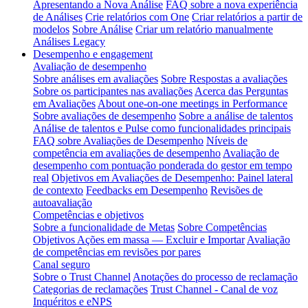
Apresentando a Nova Análise
FAQ sobre a nova experiência
de Análises
Crie relatórios com One
Criar relatórios a partir de
modelos
Sobre Análise
Criar um relatório manualmente
Análises Legacy
Desempenho e engagement
Avaliação de desempenho
Sobre análises em avaliações
Sobre Respostas a avaliações
Sobre os participantes nas avaliações
Acerca das Perguntas
em Avaliações
About one-on-one meetings in Performance
Sobre avaliações de desempenho
Sobre a análise de talentos
Análise de talentos e Pulse como funcionalidades principais
FAQ sobre Avaliações de Desempenho
Níveis de
competência em avaliações de desempenho
Avaliação de
desempenho com pontuação ponderada do gestor em tempo
real
Objetivos em Avaliações de Desempenho: Painel lateral
de contexto
Feedbacks em Desempenho
Revisões de
autoavaliação
Competências e objetivos
Sobre a funcionalidade de Metas
Sobre Competências
Objetivos Ações em massa — Excluir e Importar
Avaliação
de competências em revisões por pares
Canal seguro
Sobre o Trust Channel
Anotações do processo de reclamação
Categorias de reclamações
Trust Channel - Canal de voz
Inquéritos e eNPS