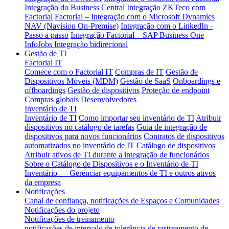
Integração do Business Central
Integração ZKTeco com
Factorial
Factorial – Integração com o Microsoft Dynamics
NAV (Navision On-Premise)
Integração com o LinkedIn -
Passo a passo
Integração Factorial – SAP Business One
InfoJobs Integração bidirecional
Gestão de TI
Factorial IT
Comece com o Factorial IT
Compras de IT
Gestão de
Dispositivos Móveis (MDM)
Gestão de SaaS
Onboardings e
offboardings
Gestão de dispositivos
Proteção de endpoint
Compras globais
Desenvolvedores
Inventário de TI
Inventário de TI
Como importar seu inventário de TI
Atribuir
dispositivos no catálogo de tarefas
Guia de integração de
dispositivos para novos funcionários
Contratos de dispositivos
automatizados no inventário de IT
Catálogo de dispositivos
Atribuir ativos de TI durante a integração de funcionários
Sobre o Catálogo de Dispositivos e o Inventário de TI
Inventário — Gerenciar equipamentos de TI e outros ativos
da empresa
Notificações
Canal de confiança, notificações de Espaços e Comunidades
Notificações do projeto
Notificações de treinamento
notificações de intervalo de tolerância de rastreamento de