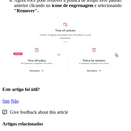
Agora
voc
ê
pode
remover
a
pol
í
tica
de
tempo
livre
padr
ã
o
anterior
clicando
no
í
cone
de
engrenagem
e
selecionando
"
Remover
"
.
Este artigo foi útil?
Sim
Não
Give feedback about this article
Artigos relacionados