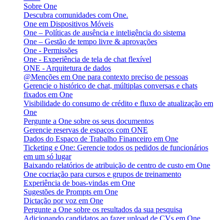
Sobre One
Descubra comunidades com One.
One em Dispositivos Móveis
One – Políticas de ausência e inteligência do sistema
One – Gestão de tempo livre & aprovações
One - Permissões
One - Experiência de tela de chat flexível
ONE - Arquitetura de dados
@Menções em One para contexto preciso de pessoas
Gerencie o histórico de chat, múltiplas conversas e chats
fixados em One
Visibilidade do consumo de crédito e fluxo de atualização em
One
Pergunte a One sobre os seus documentos
Gerencie reservas de espaços com ONE
Dados do Espaço de Trabalho Financeiro em One
Ticketing e One: Gerencie todos os pedidos de funcionários
em um só lugar
Baixando relatórios de atribuição de centro de custo em One
One cocriação para cursos e grupos de treinamento
Experiência de boas-vindas em One
Sugestões de Prompts em One
Dictação por voz em One
Pergunte a One sobre os resultados da sua pesquisa
Adicionando candidatos ao fazer upload de CVs em One