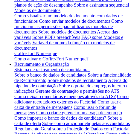
planos de ação de desempenho
Sobre a assinatura sequencial
Modelos de documentos
Como visualizar um modelo de documento com dados de
funcionários
Como enviar modelos de documentos
Como
funcionam as permissões para utilizar os modelos de
documentos
Sobre modelos de documentos
Acerca das
variáveis
Sobre PDFs preenchíveis
FAQ sobre Modelos e
variáveis
Variável de nome da função em modelos de
documentos
Coffre-fort Numérique
Como ativar o Coffre-Fort Numérique?
Recrutamento e Organização
Sistema de rastreamento de candidaturas
Sobre o banco de dados de candidatos
Sobre a funcionalidade
de Recrutamento
Sobre modelos de recrutamento
Acerca do
pipeline de contratação
Sobre o portal de empregos interno e
indicações
Gerente de contratação e permissões no ATS
Como deixar comentários e menções através do ATS?
Como
adicionar recrutadores externos ao Factorial
Como usar a
caixa de entrada de mensagens
Como usar o fórum de
mensagens
Como criar e gerenciar uma vaga de emprego
Como importar o banco de dados de candidatos?
Sobre a
carta de oferta
Sobre como adicionar etiquetas aos candidatos
Regulamento Geral sobre a Proteção de Dados com Factorial