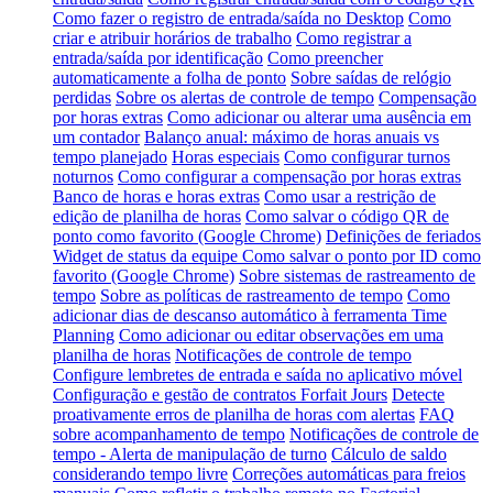
Como fazer o registro de entrada/saída no Desktop
Como
criar e atribuir horários de trabalho
Como registrar a
entrada/saída por identificação
Como preencher
automaticamente a folha de ponto
Sobre saídas de relógio
perdidas
Sobre os alertas de controle de tempo
Compensação
por horas extras
Como adicionar ou alterar uma ausência em
um contador
Balanço anual: máximo de horas anuais vs
tempo planejado
Horas especiais
Como configurar turnos
noturnos
Como configurar a compensação por horas extras
Banco de horas e horas extras
Como usar a restrição de
edição de planilha de horas
Como salvar o código QR de
ponto como favorito (Google Chrome)
Definições de feriados
Widget de status da equipe
Como salvar o ponto por ID como
favorito (Google Chrome)
Sobre sistemas de rastreamento de
tempo
Sobre as políticas de rastreamento de tempo
Como
adicionar dias de descanso automático à ferramenta Time
Planning
Como adicionar ou editar observações em uma
planilha de horas
Notificações de controle de tempo
Configure lembretes de entrada e saída no aplicativo móvel
Configuração e gestão de contratos Forfait Jours
Detecte
proativamente erros de planilha de horas com alertas
FAQ
sobre acompanhamento de tempo
Notificações de controle de
tempo - Alerta de manipulação de turno
Cálculo de saldo
considerando tempo livre
Correções automáticas para freios