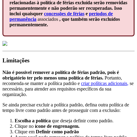
relacionadas
à
pol
í
tica
de
f
é
rias
exclu
í
da
ser
ã
o
removidas
permanentemente
e
n
ã
o
poder
ã
o
ser
recuperadas
.
Isso
inclui
quaisquer
concess
õ
es
de
f
é
rias
e
per
í
odos
de
perman
ê
ncia
associados
,
que
tamb
é
m
ser
ã
o
exclu
í
dos
permanentemente
.
Limita
ç
õ
es
N
ã
o
é
poss
í
vel
remover
a
pol
í
tica
de
f
é
rias
padr
ã
o
,
pois
é
obrigat
ó
rio
ter
pelo
menos
uma
pol
í
tica
de
f
é
rias
.
Portanto
,
recomenda
-
se
manter
a
pol
í
tica
padr
ã
o
e
criar
pol
í
ticas
adicionais
,
se
necess
á
rio
,
para
atender
aos
requisitos
espec
í
ficos
da
sua
organiza
ç
ã
o
.
Se
ainda
precisar
excluir
a
pol
í
tica
padr
ã
o
,
defina
outra
pol
í
tica
de
tempo
livre
como
padr
ã
o
antes
de
prosseguir
com
a
exclus
ã
o
:
Escolha
a
pol
í
tica
que
deseja
definir
como
padr
ã
o
.
Clique
no
í
cone
de
engrenagem
.
Clique
em
Definir
como
padr
ã
o