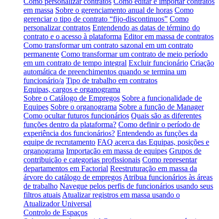
Como personalizar contratos
Como editar e importar contratos
em massa
Sobre o gerenciamento anual de horas
Como
gerenciar o tipo de contrato “fijo-discontinuos”
Como
personalizar contratos
Entendendo as datas de término do
contrato e o acesso à plataforma
Editor em massa de contratos
Como transformar um contrato sazonal em um contrato
permanente
Como transformar um contrato de meio período
em um contrato de tempo integral
Excluir funcionário
Criação
automática de preenchimentos quando se termina um
funcionário/a
Tipo de trabalho em contratos
Equipas, cargos e organograma
Sobre o Catálogo de Empregos
Sobre a funcionalidade de
Equipes
Sobre o organograma
Sobre a função de Manager
Como ocultar futuros funcionários
Quais são as diferentes
funções dentro da plataforma?
Como definir o período de
experiência dos funcionários?
Entendendo as funções da
equipe de recrutamento
FAQ acerca das Equipas, posições e
organograma
Importação em massa de equipes
Grupos de
contribuição e categorias profissionais
Como representar
departamentos em Factorial
Reestruturação em massa da
árvore do catálogo de empregos
Atribua funcionários às áreas
de trabalho
Navegue pelos perfis de funcionários usando seus
filtros atuais
Atualizar registros em massa usando o
Atualizador Universal
Controlo de Espaços