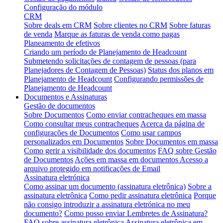
Configuração do módulo
CRM
Sobre deals em CRM
Sobre clientes no CRM
Sobre faturas
de venda
Marque as faturas de venda como pagas
Planeamento de efetivos
Criando um período de Planejamento de Headcount
Submetendo solicitações de contagem de pessoas (para
Planejadores de Contagem de Pessoas)
Status dos planos em
Planejamento de Headcount
Configurando permissões de
Planejamento de Headcount
Documentos e Assinaturas
Gestão de documentos
Sobre Documentos
Como enviar contracheques em massa
Como consultar meus contracheques
Acerca da página de
configurações de Documentos
Como usar campos
personalizados em Documentos
Sobre Documentos em massa
Como gerir a visibilidade dos documentos
FAQ sobre Gestão
de Documentos
Ações em massa em documentos
Acesso a
arquivo protegido em notificações de Email
Assinatura eletrónica
Como assinar um documento (assinatura eletrônica)
Sobre a
assinatura eletrônica
Como pedir assinatura eletrônica
Porque
não consigo introduzir a assinatura eletrónica no meu
documento?
Como posso enviar Lembretes de Assinatura?
FAQ sobre assinatura eletrônica
Assinatura eletrônica em