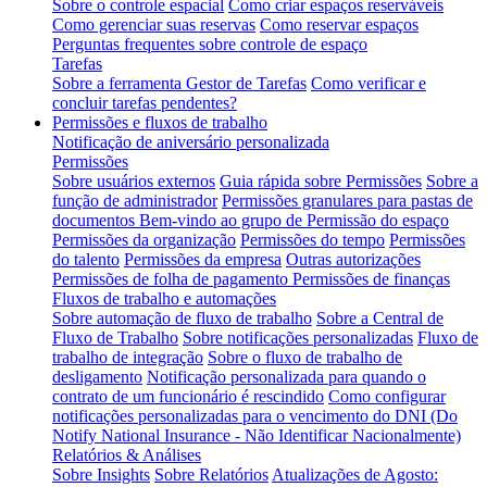
Sobre o controle espacial
Como criar espaços reserváveis
Como gerenciar suas reservas
Como reservar espaços
Perguntas frequentes sobre controle de espaço
Tarefas
Sobre a ferramenta Gestor de Tarefas
Como verificar e
concluir tarefas pendentes?
Permissões e fluxos de trabalho
Notificação de aniversário personalizada
Permissões
Sobre usuários externos
Guia rápida sobre Permissões
Sobre a
função de administrador
Permissões granulares para pastas de
documentos
Bem-vindo ao grupo de Permissão do espaço
Permissões da organização
Permissões do tempo
Permissões
do talento
Permissões da empresa
Outras autorizações
Permissões de folha de pagamento
Permissões de finanças
Fluxos de trabalho e automações
Sobre automação de fluxo de trabalho
Sobre a Central de
Fluxo de Trabalho
Sobre notificações personalizadas
Fluxo de
trabalho de integração
Sobre o fluxo de trabalho de
desligamento
Notificação personalizada para quando o
contrato de um funcionário é rescindido
Como configurar
notificações personalizadas para o vencimento do DNI (Do
Notify National Insurance - Não Identificar Nacionalmente)
Relatórios & Análises
Sobre Insights
Sobre Relatórios
Atualizações de Agosto: