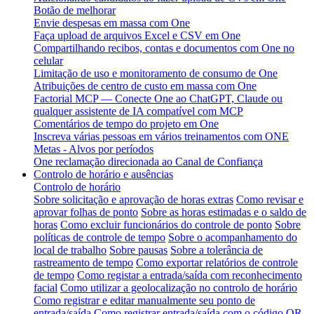
Botão de melhorar
Envie despesas em massa com One
Faça upload de arquivos Excel e CSV em One
Compartilhando recibos, contas e documentos com One no
celular
Limitação de uso e monitoramento de consumo de One
Atribuições de centro de custo em massa com One
Factorial MCP — Conecte One ao ChatGPT, Claude ou
qualquer assistente de IA compatível com MCP
Comentários de tempo do projeto em One
Inscreva várias pessoas em vários treinamentos com ONE
Metas - Alvos por períodos
One reclamação direcionada ao Canal de Confiança
Controlo de horário e ausências
Controlo de horário
Sobre solicitação e aprovação de horas extras
Como revisar e
aprovar folhas de ponto
Sobre as horas estimadas e o saldo de
horas
Como excluir funcionários do controle de ponto
Sobre
políticas de controle de tempo
Sobre o acompanhamento do
local de trabalho
Sobre pausas
Sobre a tolerância de
rastreamento de tempo
Como exportar relatórios de controle
de tempo
Como registar a entrada/saída com reconhecimento
facial
Como utilizar a geolocalização no controlo de horário
Como registrar e editar manualmente seu ponto de
entrada/saída
Como registrar entrada/saída com o código QR