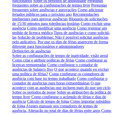
funcionários
Sobre os períodos de antiguidade
Perguntas
frequentes sobre as configurações de tempo livre
Perguntas
frequentes sobre ausências e aprovações
Como adicionar
feriados públicos para o próximo ano
Recomendações
inteligentes para aprovar ausências
Bloqueio de solicitações
de 15/30 minutos para tolerâncias horárias
Como excluir uma
ausência
Como modificar uma ausência
Como registrar um
pedido de licença médica
Tipos de ausências e como solicitá-
las
Solução de problemas: Não é possível solicitar ausências
pelo aplicativo.
Por que os dias de férias aparecem de forma
diferente para funcionários e administradores
Definições de ausências
Sobre as configurações de tempo de inatividade: visão geral
Como criar e atribuir políticas de férias
Como configurar as
licenças remuneradas
Como configurar o contador de
ausências de balanço fixo
O que acontece quando eu excluo
uma política de férias?
Como configurar os contadores de
ausência com base no tempo trabalhado
Como configurar o
contador de ausências para horas extraordinárias
O que
acontece com as ausências que incluem mais do que um ciclo
Sobre os períodos de posse
Sobre as atribuições da política de
tempo livre
Como configurar o acúmulo de férias e dias de
ausência
Cálculo de tempo de folga
Como importar subsídios
de folga
Ajustes manuais nos contadores de tempo de
ausência.
Alteração no total de dias de férias entre anos
Como