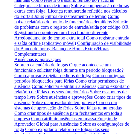
manuais
Como refletir o trabalho remoto no Factorial
Categorias e blocos de tempo
Sobre a compensação de horas
extras com folga.
Licença remunerada refletida nos cálculos
do Forfait Jours
Filtros de rastreamento de tempo
Como
baixar relatórios de ponto de funcionários demitidos
Solução
de problemas com o registro de entrada/saída por código QR
Registrando o ponto em um fuso horário diferente
Arredondamento do tempo extra total
Como registrar entrada
e saída offline (aplicativo móvel)
Configuração de visibilidade
do Banco de horas, Balanço e Horas Extras/Horas
Complementares
Ausências & aprovações
Sobre o calendário de folgas
O que acontece se um
funcionário solicitar folga durante um período bloqueado?
Como aprovar e rejeitar pedidos de folga
Como configurar
períodos bloqueados para férias
Como criar permissoes de
ausência
Como solicitar e atribuir ausências
Como exportar o
relatório de férias dos seus funcionários
Sobre os abonos de
tempo livre
Sobre ausências e aprovações
Como criar tipos de
ausência
Sobre o aprovador de tempo livre
Como criar
sistemas de aprovação de férias
Sobre faltas remuneradas
Como criar tipos de ausência para fechamentos em toda a
empresa
Como atribuir ausências em massa
Função de
Aprovador Global para Ausências
Sobre as configurações de
folga
Como exportar o relatório de folgas dos seus