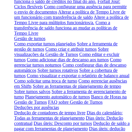
funciona o saldo de créditos no final do ano.
Forfait Jour:
Ciclos flexíveis
Como configurar uma ausência para permitir
o envio de documentos
Alterar a política de Tempo Livre de
um funcionário com transferência de saldo
Altere a política de
Tempo Livre para múltiplos funcionários/a.
Como a
transferência de saldo funciona ao mudar as políticas de
Tempo Livre
Gestão de turnos
Como exportar turnos planejados
Sobre a ferramenta de
gestão de turnos
Como criar e atribuir turnos
Sobre
visualizações da Gestão de Turnos
Como editar e excluir
turnos
Como adicionar dias de descanso aos turnos
Como
gerenciar turnos noturnos
Como configurar dias de descanso
automáticos
Sobre turnos rotativos
Sobre a cobertura de
turnos
Como visualizar e exportar o relatório de balanço anual
Como solicitar uma troca de turno
Como gerenciar ausências
em Shifts
Sobre as ferramentas de planejamento de tempo
Sobre turnos salvos
Sobre a ferramenta de gerenciamento de
turno
Planejamento automático de turnos
Banco de Horas na
Gestão de Turnos
FAQ sobre Gestão de Turnos
Deduções por ausências
Dedução de contadores de tempo livre
Dias do calendário:
Todas as ferramentas de planejamento
Dias úteis: Dedução
contratual
Dias úteis: Desconto por turnos
Dedução de saldo a
pagar com ferramentas de planejamento
Dias úteis: dedução