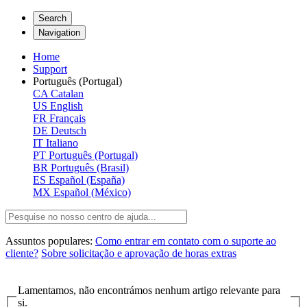
Search
Navigation
Home
Support
Português (Portugal)
CA
Catalan
US
English
FR
Français
DE
Deutsch
IT
Italiano
PT
Português (Portugal)
BR
Português (Brasil)
ES
Español (España)
MX
Español (México)
Assuntos populares:
Como entrar em contato com o suporte ao
cliente?
Sobre solicitação e aprovação de horas extras
Lamentamos, não encontrámos nenhum artigo relevante para
si.