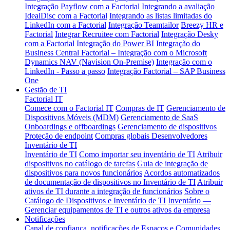
Integração Payflow com a Factorial
Integrando a avaliação
IdealDisc com a Factorial
Integrando as listas limitadas do
LinkedIn com a Factorial
Integração Teamtailor
Breezy HR e
Factorial
Integrar Recruitee com Factorial
Integração Desky
com a Factorial
Integração do Power BI
Integração do
Business Central
Factorial – Integração com o Microsoft
Dynamics NAV (Navision On-Premise)
Integração com o
LinkedIn - Passo a passo
Integração Factorial – SAP Business
One
Gestão de TI
Factorial IT
Comece com o Factorial IT
Compras de IT
Gerenciamento de
Dispositivos Móveis (MDM)
Gerenciamento de SaaS
Onboardings e offboardings
Gerenciamento de dispositivos
Proteção de endpoint
Compras globais
Desenvolvedores
Inventário de TI
Inventário de TI
Como importar seu inventário de TI
Atribuir
dispositivos no catálogo de tarefas
Guia de integração de
dispositivos para novos funcionários
Acordos automatizados
de documentação de dispositivos no Inventário de TI
Atribuir
ativos de TI durante a integração de funcionários
Sobre o
Catálogo de Dispositivos e Inventário de TI
Inventário —
Gerenciar equipamentos de TI e outros ativos da empresa
Notificações
Canal de confiança, notificações de Espaços e Comunidades