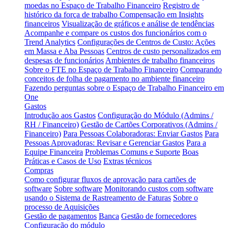
moedas no Espaço de Trabalho Financeiro
Registro de
histórico da força de trabalho
Compensação em Insights
financeiros
Visualização de gráficos e análise de tendências
Acompanhe e compare os custos dos funcionários com o
Trend Analytics
Configurações de Centros de Custo: Ações
em Massa e Aba Pessoas
Centros de custo personalizados em
despesas de funcionários
Ambientes de trabalho financeiros
Sobre o FTE no Espaço de Trabalho Financeiro
Comparando
conceitos de folha de pagamento no ambiente financeiro
Fazendo perguntas sobre o Espaço de Trabalho Financeiro em
One
Gastos
Introdução aos Gastos
Configuração do Módulo (Admins /
RH / Financeiro)
Gestão de Cartões Corporativos (Admins /
Financeiro)
Para Pessoas Colaboradoras: Enviar Gastos
Para
Pessoas Aprovadoras: Revisar e Gerenciar Gastos
Para a
Equipe Financeira
Problemas Comuns e Suporte
Boas
Práticas e Casos de Uso
Extras técnicos
Compras
Como configurar fluxos de aprovação para cartões de
software
Sobre software
Monitorando custos com software
usando o Sistema de Rastreamento de Faturas
Sobre o
processo de Aquisições
Gestão de pagamentos
Banca
Gestão de fornecedores
Configuração do módulo