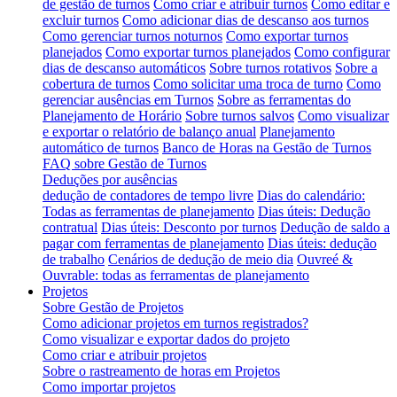
de gestão de turnos
Como criar e atribuir turnos
Como editar e
excluir turnos
Como adicionar dias de descanso aos turnos
Como gerenciar turnos noturnos
Como exportar turnos
planejados
Como exportar turnos planejados
Como configurar
dias de descanso automáticos
Sobre turnos rotativos
Sobre a
cobertura de turnos
Como solicitar uma troca de turno
Como
gerenciar ausências em Turnos
Sobre as ferramentas do
Planejamento de Horário
Sobre turnos salvos
Como visualizar
e exportar o relatório de balanço anual
Planejamento
automático de turnos
Banco de Horas na Gestão de Turnos
FAQ sobre Gestão de Turnos
Deduções por ausências
dedução de contadores de tempo livre
Dias do calendário:
Todas as ferramentas de planejamento
Dias úteis: Dedução
contratual
Dias úteis: Desconto por turnos
Dedução de saldo a
pagar com ferramentas de planejamento
Dias úteis: dedução
de trabalho
Cenários de dedução de meio dia
Ouvreé &
Ouvrable: todas as ferramentas de planejamento
Projetos
Sobre Gestão de Projetos
Como adicionar projetos em turnos registrados?
Como visualizar e exportar dados do projeto
Como criar e atribuir projetos
Sobre o rastreamento de horas em Projetos
Como importar projetos