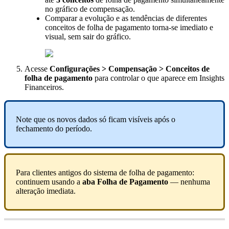
no
gr
á
fico
de
compensa
ç
ã
o
.
Comparar
a
evolu
ç
ã
o
e
as
tend
ê
ncias
de
diferentes
conceitos
de
folha
de
pagamento
torna
-
se
imediato
e
visual
,
sem
sair
do
gr
á
fico
.
Acesse
Configura
ç
õ
es
>
Compensa
ç
ã
o
>
Conceitos
de
folha
de
pagamento
para
controlar
o
que
aparece
em
Insights
Financeiros
.
Note
que
os
novos
dados
s
ó
ficam
vis
í
veis
ap
ó
s
o
fechamento
do
per
í
odo
.
Para
clientes
antigos
do
sistema
de
folha
de
pagamento
:
continuem
usando
a
aba
Folha
de
Pagamento
—
nenhuma
altera
ç
ã
o
imediata
.