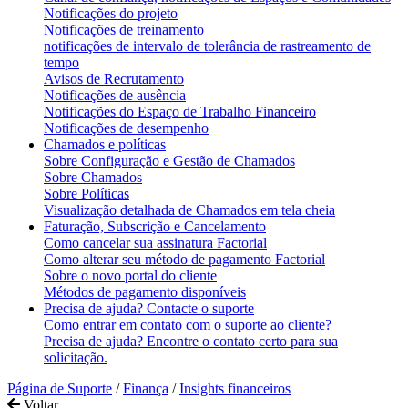
Notificações do projeto
Notificações de treinamento
notificações de intervalo de tolerância de rastreamento de
tempo
Avisos de Recrutamento
Notificações de ausência
Notificações do Espaço de Trabalho Financeiro
Notificações de desempenho
Chamados e políticas
Sobre Configuração e Gestão de Chamados
Sobre Chamados
Sobre Políticas
Visualização detalhada de Chamados em tela cheia
Faturação, Subscrição e Cancelamento
Como cancelar sua assinatura Factorial
Como alterar seu método de pagamento Factorial
Sobre o novo portal do cliente
Métodos de pagamento disponíveis
Precisa de ajuda? Contacte o suporte
Como entrar em contato com o suporte ao cliente?
Precisa de ajuda? Encontre o contato certo para sua
solicitação.
Página de Suporte
/
Finança
/
Insights financeiros
Voltar