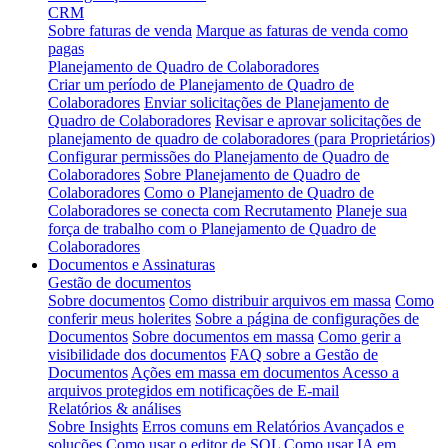
CRM
Sobre faturas de venda
Marque as faturas de venda como
pagas
Planejamento de Quadro de Colaboradores
Criar um período de Planejamento de Quadro de
Colaboradores
Enviar solicitações de Planejamento de
Quadro de Colaboradores
Revisar e aprovar solicitações de
planejamento de quadro de colaboradores (para Proprietários)
Configurar permissões do Planejamento de Quadro de
Colaboradores
Sobre Planejamento de Quadro de
Colaboradores
Como o Planejamento de Quadro de
Colaboradores se conecta com Recrutamento
Planeje sua
força de trabalho com o Planejamento de Quadro de
Colaboradores
Documentos e Assinaturas
Gestão de documentos
Sobre documentos
Como distribuir arquivos em massa
Como
conferir meus holerites
Sobre a página de configurações de
Documentos
Sobre documentos em massa
Como gerir a
visibilidade dos documentos
FAQ sobre a Gestão de
Documentos
Ações em massa em documentos
Acesso a
arquivos protegidos em notificações de E-mail
Relatórios & análises
Sobre Insights
Erros comuns em Relatórios Avançados e
soluções
Como usar o editor de SQL
Como usar IA em