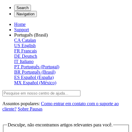
Search
Navigation
Home
Support
Português (Brasil)
CA
Catalan
US
English
FR
Français
DE
Deutsch
IT
Italiano
PT
Português (Portugal)
BR
Português (Brasil)
ES
Español (España)
MX
Español (México)
Assuntos populares:
Como entrar em contato com o suporte ao
cliente?
Sobre Pausas
Desculpe, não encontramos artigos relevantes para você.