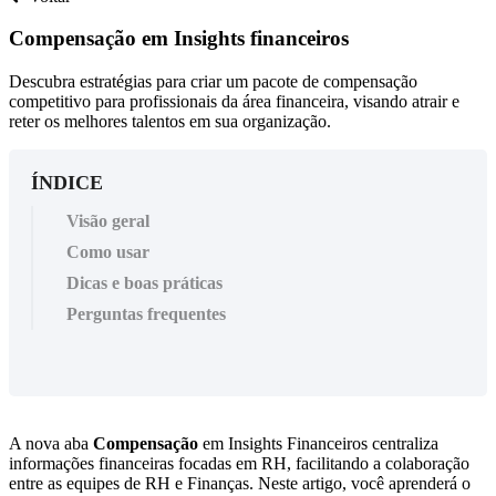
Compensação em Insights financeiros
Descubra estratégias para criar um pacote de compensação
competitivo para profissionais da área financeira, visando atrair e
reter os melhores talentos em sua organização.
ÍNDICE
Visão geral
Como usar
Dicas e boas práticas
Perguntas frequentes
A
nova
aba
Compensa
ç
ã
o
em
Insights
Financeiros
centraliza
informa
ç
õ
es
financeiras
focadas
em
RH
,
facilitando
a
colabora
ç
ã
o
entre
as
equipes
de
RH
e
Finan
ç
as
.
Neste
artigo
,
voc
ê
aprender
á
o