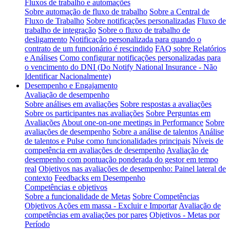
Fluxos de trabalho e automações
Sobre automação de fluxo de trabalho
Sobre a Central de
Fluxo de Trabalho
Sobre notificações personalizadas
Fluxo de
trabalho de integração
Sobre o fluxo de trabalho de
desligamento
Notificação personalizada para quando o
contrato de um funcionário é rescindido
FAQ sobre Relatórios
e Análises
Como configurar notificações personalizadas para
o vencimento do DNI (Do Notify National Insurance - Não
Identificar Nacionalmente)
Desempenho e Engajamento
Avaliação de desempenho
Sobre análises em avaliações
Sobre respostas a avaliações
Sobre os participantes nas avaliações
Sobre Perguntas em
Avaliações
About one-on-one meetings in Performance
Sobre
avaliações de desempenho
Sobre a análise de talentos
Análise
de talentos e Pulse como funcionalidades principais
Níveis de
competência em avaliações de desempenho
Avaliação de
desempenho com pontuação ponderada do gestor em tempo
real
Objetivos nas avaliações de desempenho: Painel lateral de
contexto
Feedbacks em Desempenho
Competências e objetivos
Sobre a funcionalidade de Metas
Sobre Competências
Objetivos Ações em massa - Excluir e Importar
Avaliação de
competências em avaliações por pares
Objetivos - Metas por
Período