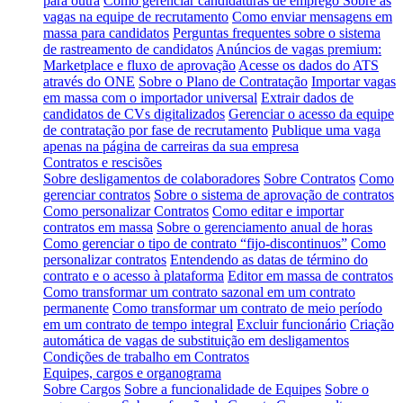
para outra
Como gerenciar candidaturas de emprego
Sobre as
vagas na equipe de recrutamento
Como enviar mensagens em
massa para candidatos
Perguntas frequentes sobre o sistema
de rastreamento de candidatos
Anúncios de vagas premium:
Marketplace e fluxo de aprovação
Acesse os dados do ATS
através do ONE
Sobre o Plano de Contratação
Importar vagas
em massa com o importador universal
Extrair dados de
candidatos de CVs digitalizados
Gerenciar o acesso da equipe
de contratação por fase de recrutamento
Publique uma vaga
apenas na página de carreiras da sua empresa
Contratos e rescisões
Sobre desligamentos de colaboradores
Sobre Contratos
Como
gerenciar contratos
Sobre o sistema de aprovação de contratos
Como personalizar Contratos
Como editar e importar
contratos em massa
Sobre o gerenciamento anual de horas
Como gerenciar o tipo de contrato “fijo-discontinuos”
Como
personalizar contratos
Entendendo as datas de término do
contrato e o acesso à plataforma
Editor em massa de contratos
Como transformar um contrato sazonal em um contrato
permanente
Como transformar um contrato de meio período
em um contrato de tempo integral
Excluir funcionário
Criação
automática de vagas de substituição em desligamentos
Condições de trabalho em Contratos
Equipes, cargos e organograma
Sobre Cargos
Sobre a funcionalidade de Equipes
Sobre o