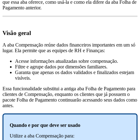
que
essa
aba
oferece
,
como
us
á
-
la
e
como
ela
difere
da
aba
Folha
de
Pagamento
anterior
.
Vis
ã
o
geral
A
aba
Compensa
ç
ã
o
re
ú
ne
dados
financeiros
importantes
em
um
s
ó
lugar
.
Ela
permite
que
as
equipes
de
RH
e
Finan
ç
as
:
Acesse
informa
ç
õ
es
atualizadas
sobre
compensa
ç
ã
o
.
Filtre
e
agrupe
dados
por
dimens
õ
es
familiares
.
Garanta
que
apenas
os
dados
validados
e
finalizados
estejam
vis
í
veis
.
Essa
funcionalidade
substitui
a
antiga
aba
Folha
de
Pagamento
para
clientes
de
Compensa
ç
ã
o
,
enquanto
os
clientes
que
j
á
possuem
o
pacote
Folha
de
Pagamento
continuar
ã
o
acessando
seus
dados
como
antes
.
Quando
e
por
que
deve
ser
usado
Utilize
a
aba
Compensa
ç
ã
o
para
: