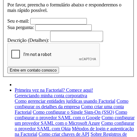
Por favor, preencha o formulário abaixo e responderemos o
mais rápido possível.
Seu e-mail:
Sua pergunta:
Descrição (Detalhes):
Primeira vez na Factorial? Começe aqui!
Gerenciando minha conta corporativa
Como gerenciar entidades jurídicas usando Factorial
Como
configurar os detalhes da empresa
Como criar uma conta
Factorial
Como configurar o Single Sign-On (SSO)
Como
configurar o provedor SAML com o Google
Como configurar
um provedor SAML com o Microsoft Azure
Como configurar
o provedor SAML com Okta
Métodos de login e autenticação
na Factorial
Como criar chaves de API
Sobre Registros de