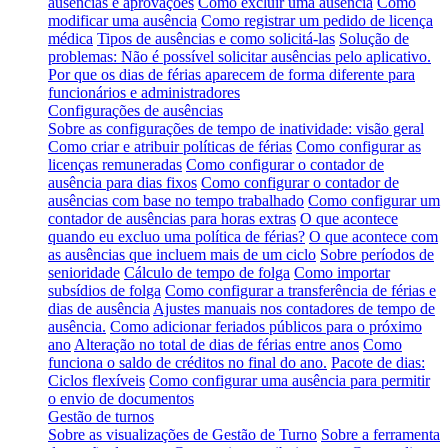
ausências e aprovações
Como excluir uma ausência
Como
modificar uma ausência
Como registrar um pedido de licença
médica
Tipos de ausências e como solicitá-las
Solução de
problemas: Não é possível solicitar ausências pelo aplicativo.
Por que os dias de férias aparecem de forma diferente para
funcionários e administradores
Configurações de ausências
Sobre as configurações de tempo de inatividade: visão geral
Como criar e atribuir políticas de férias
Como configurar as
licenças remuneradas
Como configurar o contador de
ausência para dias fixos
Como configurar o contador de
ausências com base no tempo trabalhado
Como configurar um
contador de ausências para horas extras
O que acontece
quando eu excluo uma política de férias?
O que acontece com
as ausências que incluem mais de um ciclo
Sobre períodos de
senioridade
Cálculo de tempo de folga
Como importar
subsídios de folga
Como configurar a transferência de férias e
dias de ausência
Ajustes manuais nos contadores de tempo de
ausência.
Como adicionar feriados públicos para o próximo
ano
Alteração no total de dias de férias entre anos
Como
funciona o saldo de créditos no final do ano.
Pacote de dias:
Ciclos flexíveis
Como configurar uma ausência para permitir
o envio de documentos
Gestão de turnos
Sobre as visualizações de Gestão de Turno
Sobre a ferramenta