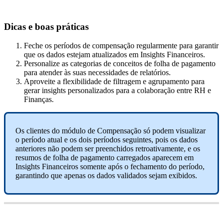
Dicas
e
boas
pr
á
ticas
Feche
os
per
í
odos
de
compensa
ç
ã
o
regularmente
para
garantir
que
os
dados
estejam
atualizados
em
Insights
Financeiros
.
Personalize
as
categorias
de
conceitos
de
folha
de
pagamento
para
atender
à
s
suas
necessidades
de
relat
ó
rios
.
Aproveite
a
flexibilidade
de
filtragem
e
agrupamento
para
gerar
insights
personalizados
para
a
colabora
ç
ã
o
entre
RH
e
Finan
ç
as
.
Os
clientes
do
m
ó
dulo
de
Compensa
ç
ã
o
s
ó
podem
visualizar
o
per
í
odo
atual
e
os
dois
per
í
odos
seguintes
,
pois
os
dados
anteriores
n
ã
o
podem
ser
preenchidos
retroativamente
,
e
os
resumos
de
folha
de
pagamento
carregados
aparecem
em
Insights
Financeiros
somente
ap
ó
s
o
fechamento
do
per
í
odo
,
garantindo
que
apenas
os
dados
validados
sejam
exibidos
.