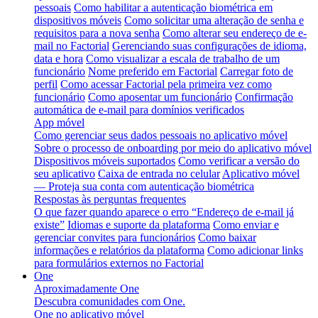
pessoais
Como habilitar a autenticação biométrica em
dispositivos móveis
Como solicitar uma alteração de senha e
requisitos para a nova senha
Como alterar seu endereço de e-
mail no Factorial
Gerenciando suas configurações de idioma,
data e hora
Como visualizar a escala de trabalho de um
funcionário
Nome preferido em Factorial
Carregar foto de
perfil
Como acessar Factorial pela primeira vez como
funcionário
Como aposentar um funcionário
Confirmação
automática de e-mail para domínios verificados
App móvel
Como gerenciar seus dados pessoais no aplicativo móvel
Sobre o processo de onboarding por meio do aplicativo móvel
Dispositivos móveis suportados
Como verificar a versão do
seu aplicativo
Caixa de entrada no celular
Aplicativo móvel
— Proteja sua conta com autenticação biométrica
Respostas às perguntas frequentes
O que fazer quando aparece o erro “Endereço de e-mail já
existe”
Idiomas e suporte da plataforma
Como enviar e
gerenciar convites para funcionários
Como baixar
informações e relatórios da plataforma
Como adicionar links
para formulários externos no Factorial
One
Aproximadamente One
Descubra comunidades com One.
One no aplicativo móvel