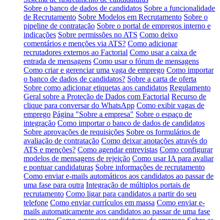
Sobre o banco de dados de candidatos
Sobre a funcionalidade
de Recrutamento
Sobre Modelos em Recrutamento
Sobre o
pipeline de contratação
Sobre o portal de empregos interno e
indicações
Sobre permissões no ATS
Como deixo
comentários e menções via ATS?
Como adicionar
recrutadores externos ao Factorial
Como usar a caixa de
entrada de mensagens
Como usar o fórum de mensagens
Como criar e gerenciar uma vaga de emprego
Como importar
o banco de dados de candidatos?
Sobre a carta de oferta
Sobre como adicionar etiquetas aos candidatos
Regulamento
Geral sobre a Proteção de Dados com Factorial
Recurso de
clique para conversar do WhatsApp
Como exibir vagas de
emprego
Página "Sobre a empresa"
Sobre o espaço de
integração
Como importar o banco de dados de candidatos
Sobre aprovações de requisições
Sobre os formulários de
avaliação de contratação
Como deixar anotações através do
ATS e menções?
Como agendar entrevistas
Como configurar
modelos de mensagens de rejeição
Como usar IA para avaliar
e pontuar candidaturas
Sobre informações de recrutamento
Como enviar e-mails automáticos aos candidatos ao passar de
uma fase para outra
Integração de múltiplos portais de
recrutamento
Como ligar para candidatos a partir do seu
telefone
Como enviar currículos em massa
Como enviar e-
mails automaticamente aos candidatos ao passar de uma fase