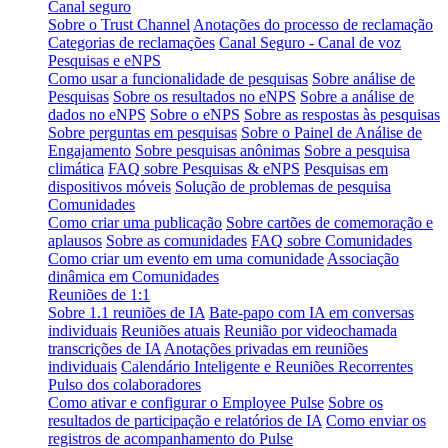
Canal seguro
Sobre o Trust Channel
Anotações do processo de reclamação
Categorias de reclamações
Canal Seguro - Canal de voz
Pesquisas e eNPS
Como usar a funcionalidade de pesquisas
Sobre análise de
Pesquisas
Sobre os resultados no eNPS
Sobre a análise de
dados no eNPS
Sobre o eNPS
Sobre as respostas às pesquisas
Sobre perguntas em pesquisas
Sobre o Painel de Análise de
Engajamento
Sobre pesquisas anônimas
Sobre a pesquisa
climática
FAQ sobre Pesquisas & eNPS
Pesquisas em
dispositivos móveis
Solução de problemas de pesquisa
Comunidades
Como criar uma publicação
Sobre cartões de comemoração e
aplausos
Sobre as comunidades
FAQ sobre Comunidades
Como criar um evento em uma comunidade
Associação
dinâmica em Comunidades
Reuniões de 1:1
Sobre 1.1 reuniões de IA
Bate-papo com IA em conversas
individuais
Reuniões atuais
Reunião por videochamada
transcrições de IA
Anotações privadas em reuniões
individuais
Calendário Inteligente e Reuniões Recorrentes
Pulso dos colaboradores
Como ativar e configurar o Employee Pulse
Sobre os
resultados de participação e relatórios de IA
Como enviar os
registros de acompanhamento do Pulse