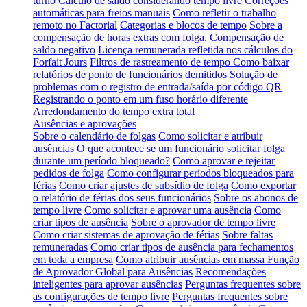
turno
Cálculo de saldo considerando tempo livre
Correções
automáticas para freios manuais
Como refletir o trabalho
remoto no Factorial
Categorias e blocos de tempo
Sobre a
compensação de horas extras com folga.
Compensação de
saldo negativo
Licença remunerada refletida nos cálculos do
Forfait Jours
Filtros de rastreamento de tempo
Como baixar
relatórios de ponto de funcionários demitidos
Solução de
problemas com o registro de entrada/saída por código QR
Registrando o ponto em um fuso horário diferente
Arredondamento do tempo extra total
Ausências e aprovações
Sobre o calendário de folgas
Como solicitar e atribuir
ausências
O que acontece se um funcionário solicitar folga
durante um período bloqueado?
Como aprovar e rejeitar
pedidos de folga
Como configurar períodos bloqueados para
férias
Como criar ajustes de subsídio de folga
Como exportar
o relatório de férias dos seus funcionários
Sobre os abonos de
tempo livre
Como solicitar e aprovar uma ausência
Como
criar tipos de ausência
Sobre o aprovador de tempo livre
Como criar sistemas de aprovação de férias
Sobre faltas
remuneradas
Como criar tipos de ausência para fechamentos
em toda a empresa
Como atribuir ausências em massa
Função
de Aprovador Global para Ausências
Recomendações
inteligentes para aprovar ausências
Perguntas frequentes sobre
as configurações de tempo livre
Perguntas frequentes sobre