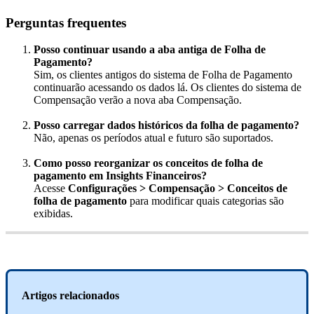
Perguntas
frequentes
Posso
continuar
usando
a
aba
antiga
de
Folha
de
Pagamento
?
Sim
,
os
clientes
antigos
do
sistema
de
Folha
de
Pagamento
continuar
ã
o
acessando
os
dados
l
á
.
Os
clientes
do
sistema
de
Compensa
ç
ã
o
ver
ã
o
a
nova
aba
Compensa
ç
ã
o
.
Posso
carregar
dados
hist
ó
ricos
da
folha
de
pagamento
?
N
ã
o
,
apenas
os
per
í
odos
atual
e
futuro
s
ã
o
suportados
.
Como
posso
reorganizar
os
conceitos
de
folha
de
pagamento
em
Insights
Financeiros
?
Acesse
Configura
ç
õ
es
>
Compensa
ç
ã
o
>
Conceitos
de
folha
de
pagamento
para
modificar
quais
categorias
s
ã
o
exibidas
.
Artigos
relacionados