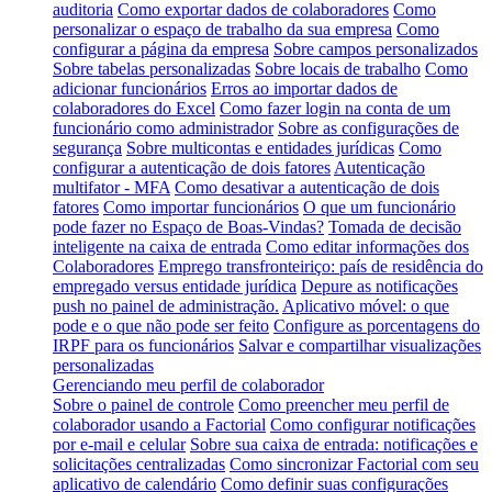
auditoria
Como exportar dados de colaboradores
Como
personalizar o espaço de trabalho da sua empresa
Como
configurar a página da empresa
Sobre campos personalizados
Sobre tabelas personalizadas
Sobre locais de trabalho
Como
adicionar funcionários
Erros ao importar dados de
colaboradores do Excel
Como fazer login na conta de um
funcionário como administrador
Sobre as configurações de
segurança
Sobre multicontas e entidades jurídicas
Como
configurar a autenticação de dois fatores
Autenticação
multifator - MFA
Como desativar a autenticação de dois
fatores
Como importar funcionários
O que um funcionário
pode fazer no Espaço de Boas-Vindas?
Tomada de decisão
inteligente na caixa de entrada
Como editar informações dos
Colaboradores
Emprego transfronteiriço: país de residência do
empregado versus entidade jurídica
Depure as notificações
push no painel de administração.
Aplicativo móvel: o que
pode e o que não pode ser feito
Configure as porcentagens do
IRPF para os funcionários
Salvar e compartilhar visualizações
personalizadas
Gerenciando meu perfil de colaborador
Sobre o painel de controle
Como preencher meu perfil de
colaborador usando a Factorial
Como configurar notificações
por e-mail e celular
Sobre sua caixa de entrada: notificações e
solicitações centralizadas
Como sincronizar Factorial com seu
aplicativo de calendário
Como definir suas configurações