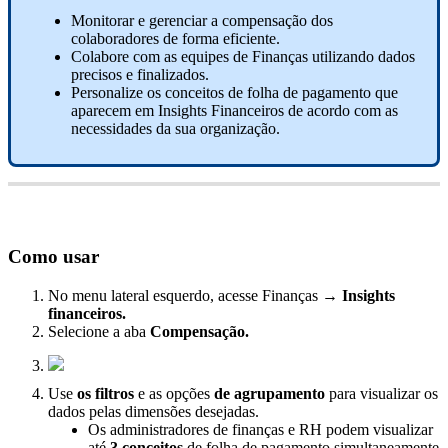
Monitorar
e
gerenciar
a
compensa
ç
ã
o
dos
colaboradores
de
forma
eficiente
.
Colabore
com
as
equipes
de
Finan
ç
as
utilizando
dados
precisos
e
finalizados
.
Personalize
os
conceitos
de
folha
de
pagamento
que
aparecem
em
Insights
Financeiros
de
acordo
com
as
necessidades
da
sua
organiza
ç
ã
o
.
Como
usar
No
menu
lateral
esquerdo
,
acesse
Finan
ç
as
→
Insights
financeiros
.
Selecione
a
aba
Compensa
ç
ã
o
.
Use
os
filtros
e
as
op
ç
õ
es
de
agrupamento
para
visualizar
os
dados
pelas
dimens
õ
es
desejadas
.
Os
administradores
de
finan
ç
as
e
RH
podem
visualizar
at
é
3
conceitos
de
folha
de
pagamento
simultaneamente