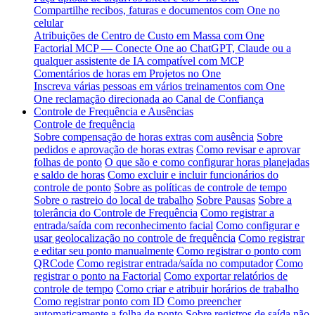
Compartilhe recibos, faturas e documentos com One no
celular
Atribuições de Centro de Custo em Massa com One
Factorial MCP — Conecte One ao ChatGPT, Claude ou a
qualquer assistente de IA compatível com MCP
Comentários de horas em Projetos no One
Inscreva várias pessoas em vários treinamentos com One
One reclamação direcionada ao Canal de Confiança
Controle de Frequência e Ausências
Controle de frequência
Sobre compensação de horas extras com ausência
Sobre
pedidos e aprovação de horas extras
Como revisar e aprovar
folhas de ponto
O que são e como configurar horas planejadas
e saldo de horas
Como excluir e incluir funcionários do
controle de ponto
Sobre as políticas de controle de tempo
Sobre o rastreio do local de trabalho
Sobre Pausas
Sobre a
tolerância do Controle de Frequência
Como registrar a
entrada/saída com reconhecimento facial
Como configurar e
usar geolocalização no controle de frequência
Como registrar
e editar seu ponto manualmente
Como registrar o ponto com
QRCode
Como registrar entrada/saída no computador
Como
registrar o ponto na Factorial
Como exportar relatórios de
controle de tempo
Como criar e atribuir horários de trabalho
Como registrar ponto com ID
Como preencher
automaticamente a folha de ponto
Sobre registros de saída não