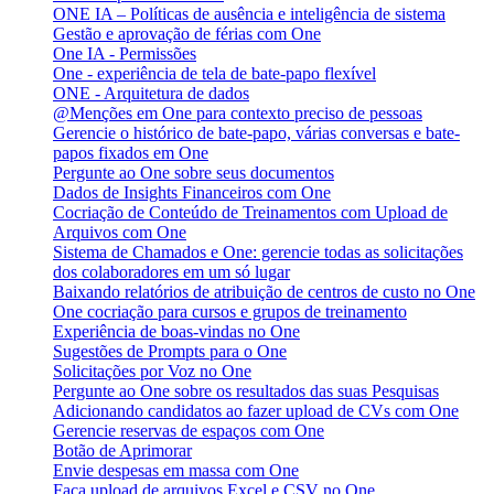
ONE IA – Políticas de ausência e inteligência de sistema
Gestão e aprovação de férias com One
One IA - Permissões
One - experiência de tela de bate-papo flexível
ONE - Arquitetura de dados
@Menções em One para contexto preciso de pessoas
Gerencie o histórico de bate-papo, várias conversas e bate-
papos fixados em One
Pergunte ao One sobre seus documentos
Dados de Insights Financeiros com One
Cocriação de Conteúdo de Treinamentos com Upload de
Arquivos com One
Sistema de Chamados e One: gerencie todas as solicitações
dos colaboradores em um só lugar
Baixando relatórios de atribuição de centros de custo no One
One cocriação para cursos e grupos de treinamento
Experiência de boas-vindas no One
Sugestões de Prompts para o One
Solicitações por Voz no One
Pergunte ao One sobre os resultados das suas Pesquisas
Adicionando candidatos ao fazer upload de CVs com One
Gerencie reservas de espaços com One
Botão de Aprimorar
Envie despesas em massa com One
Faça upload de arquivos Excel e CSV no One