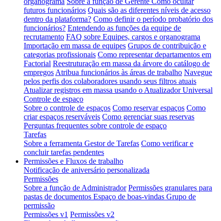
organograma
Sobre a função de Gerente
Como ocultar
futuros funcionários
Quais são as diferentes níveis de acesso
dentro da plataforma?
Como definir o período probatório dos
funcionários?
Entendendo as funções da equipe de
recrutamento
FAQ sobre Equipes, cargos e organograma
Importação em massa de equipes
Grupos de contribuição e
categorias profissionais
Como representar departamentos em
Factorial
Reestruturação em massa da árvore do catálogo de
empregos
Atribua funcionários às áreas de trabalho
Navegue
pelos perfis dos colaboradores usando seus filtros atuais
Atualizar registros em massa usando o Atualizador Universal
Controle de espaço
Sobre o controle de espaços
Como reservar espaços
Como
criar espaços reserváveis
Como gerenciar suas reservas
Perguntas frequentes sobre controle de espaço
Tarefas
Sobre a ferramenta Gestor de Tarefas
Como verificar e
concluir tarefas pendentes
Permissões e Fluxos de trabalho
Notificação de aniversário personalizada
Permissões
Sobre a função de Administrador
Permissões granulares para
pastas de documentos
Espaço de boas-vindas Grupo de
permissão
Permissões v1
Permissões v2