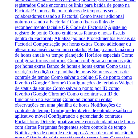
registrados
Onde encontrar os links para batida de ponto na
Factorial?
Como adicionar blocos de tempo aos seus
colaboradores usando a Factorial
Como inserir adicional
noturno usando a Factorial?
Como fixar os links de
reconhecimento facial e QR Code da Factorial?
Ajuste no
registro de ponto
Como emitir suas faturas e notas fiscais
dentro da Factorial?
Atualização nos Procedimentos Fiscais da
Factorial
Compensação por horas extras
Como adicionar ou
alterar uma ausência em um contador
Balanço anual: máximo
de horas anuais vs tempo planejado
Horários especiais
Como
configurar turnos noturnos
Como configurar a compensação
por horas extras
Banco de horas e horas extras
Como usar a
restrição de edição de planilha de horas
Sobre os alertas de
controle de tempo
Como salvar o código QR de ponto como
favorito (Google Chrome)
Configurações de feriados
Widget
de status da equipe
Como salvar o ponto por ID como
favorito (Google Chrome)
Como encontrar seu ID de
funcionário no Factorial
Como adicionar ou editar
observações em uma planilha de horas
Notificações de
controle de tempo
Configure lembretes de entrada e saída no
aplicativo móvel
Configurando e gerenciando contratos
Forfait Jours
Detecte proativamente erros de planilha de horas
com alertas
Perguntas frequentes sobre controle de tempo
Notificações de controle de tempo - Alerta de manipulação de