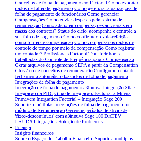
Conceitos de folha de pagamento em Factorial
Como exportar
dados de folha de pagamento
Como gerenciar atualizações de
folha de pagamento de funcionários
Como gerenciar
Compensações
Como enviar despesas pelo sistema de
remuneração
Como adicionar compensações adicionais em
massa aos contratos?
Status do ciclo: acompanhe e controle a
sua folha de pagamento
Como configurar o vale-refeição
como forma de compensação
Como compensar os dados de
controle de tempo por meio da compensação
Como registrar
um contador?
Profissionais Factorial
Transferir horas
trabalhadas do Controle de Frequência para a Compensação
Gerar arquivos de pagamento SEPA a partir da Compensation
Glossário de conceitos de remuneração
Configurar a data de
fechamento automático dos ciclos de folha de pagamento
Integrações de folha de pagamento
Integração de folha de pagamento a3innuva
Integração Silae
Integração da PHC
Guia de integração: Factorial x Milena
Primavera Integration
Factorial – Integração Sage 200
Suporte a múltiplas integrações de folha de pagamento no
módulo de Remuneração
Gerencie períodos de atividade
'fixos-descontínuos' com a3innuva
Sage 100
DATEV
LAUDS Integração - Solução de Problemas
Finança
Insights financeiros
Sobre o Espaço de Trabalho Financeiro
Suporte a múltiplas