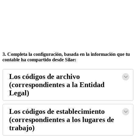
3
.
Completa
la
configuraci
ó
n
,
basada
en
la
informaci
ó
n
que
tu
contable
ha
compartido
desde
Silae
:
Los
c
ó
digos
de
archivo
(
correspondientes
a
la
Entidad
Legal
)
Los
c
ó
digos
de
establecimiento
(
correspondientes
a
los
lugares
de
trabajo
)