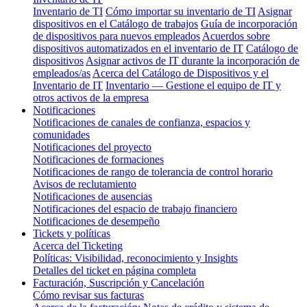
Inventario de TI
Cómo importar su inventario de TI
Asignar
dispositivos en el Catálogo de trabajos
Guía de incorporación
de dispositivos para nuevos empleados
Acuerdos sobre
dispositivos automatizados en el inventario de IT
Catálogo de
dispositivos
Asignar activos de IT durante la incorporación de
empleados/as
Acerca del Catálogo de Dispositivos y el
Inventario de IT
Inventario — Gestione el equipo de IT y
otros activos de la empresa
Notificaciones
Notificaciones de canales de confianza, espacios y
comunidades
Notificaciones del proyecto
Notificaciones de formaciones
Notificaciones de rango de tolerancia de control horario
Avisos de reclutamiento
Notificaciones de ausencias
Notificaciones del espacio de trabajo financiero
Notificaciones de desempeño
Tickets y políticas
Acerca del Ticketing
Políticas: Visibilidad, reconocimiento y Insights
Detalles del ticket en página completa
Facturación, Suscripción y Cancelación
Cómo revisar sus facturas