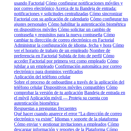
usando Factorial
Cómo configurar notificaciones móviles y
por correo electrónico
Acerca de tu Bandeja de entrada:
notificaciones y solicitudes centralizadas
Cómo sincronizar
Factorial con su aplicación de calendario
Cómo configurar tus
ajustes personales
Cómo habilitar la autenticación biométrica
en dispositivos móviles
Cómo solicitar un cambio de
contraseña y requisitos para la nueva contraseña
Cómo
cambiar tu dirección de correo electrónico en Factorial
Administrar la configuración de idioma, fecha y hora
Cómo
ver el horario de trabajo de un empleado
Nombre de
preferencia en Factorial
Subida de foto de perfil
Cómo
acceder Factorial por primera vez como empleado
Cómo
jubilar a un empleado
Confirmación automática por correo
electrónico para dominios verificados
Aplicación del teléfono celular
Sobre el proceso de onboarding a través de la aplicación del
teléfono celular
Dispositivos móviles compatibles
Cómo
comprobar la versión de tu aplicación
Bandeja de entrada en
el móvil
Aplicación móvil — Proteja su cuenta con
autenticación biométrica
Respuestas a preguntas frecuentes
Qué hacer cuando aparece el error “La dirección de correo
electrónico ya existe”
Idiomas y soporte de la plataforma
Cómo enviar y gestionar invitaciones a empleados
Cómo
descargar información y reportes de la Plataforma
Cómo