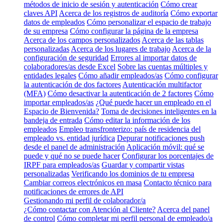
métodos de inicio de sesión y autenticación
Cómo crear
claves API
Acerca de los registros de auditoría
Cómo exportar
datos de empleados
Cómo personalizar el espacio de trabajo
de su empresa
Cómo configurar la página de la empresa
Acerca de los campos personalizados
Acerca de las tablas
personalizadas
Acerca de los lugares de trabajo
Acerca de la
configuración de seguridad
Errores al importar datos de
colaboradores/as desde Excel
Sobre las cuentas múltiples y
entidades legales
Cómo añadir empleados/as
Cómo configurar
la autenticación de dos factores
Autenticación multifactor
(MFA)
Cómo desactivar la autenticación de 2 factores
Cómo
importar empleados/as
¿Qué puede hacer un empleado en el
Espacio de Bienvenida?
Toma de decisiones inteligentes en la
bandeja de entrada
Cómo editar la información de los
empleados
Empleo transfronterizo: país de residencia del
empleado vs. entidad jurídica
Depurar notificaciones push
desde el panel de administración
Aplicación móvil: qué se
puede y qué no se puede hacer
Configurar los porcentajes de
IRPF para empleados/as
Guardar y compartir vistas
personalizadas
Verificando los dominios de tu empresa
Cambiar correos electrónicos en masa
Contacto técnico para
notificaciones de errores de API
Gestionando mi perfil de colaborador/a
¿Cómo contactar con Atención al Cliente?
Acerca del panel
de control
Cómo completar mi perfil personal de empleado/a