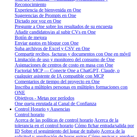
Reconocimiento
Experiencia de bienvenida en One
Sugerencias de Prompts en One
Dictado por voz en One
Pregunte a One sobre los resultados de su encuesta
Añadir candidatos/as al subir CVs en One
Botón de mejora
Enviar gastos en bloque con One
Suba archivos de Excel y CSV en One
Compartir recibos, facturas y documentos con One en móvil
Limitación de uso y monitoreo del consumo de One
Asignaciones de centros de costo en masa con One
Factorial MCP — Conecte One a ChatGPT, Claude, o
cualquier asistente de IA compatible con MCP
Comentarios de tiempo del proyecto en One
Inscriba a múltiples personas en múltiples formaciones con
ONE
Objetivos - Metas por períodos
One queja enrutada al Canal de Confianza
Control Horario y Ausencias
Control horario
Acerca de las políticas de control horario
Acerca de la
tolerancia en el control horario
Cómo fichar entrada/salida por
ID
Sobre el seguimiento del lugar de trabajo
Acerca de la
solicitud y aprobación de horas extras
Cómo revisar y aprobar