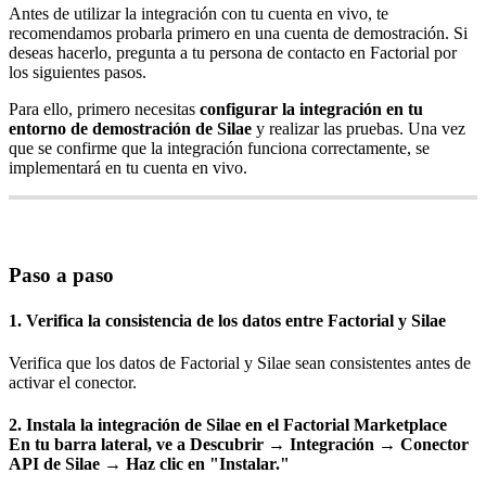
Antes
de
utilizar
la
integraci
ó
n
con
tu
cuenta
en
vivo
,
te
recomendamos
probarla
primero
en
una
cuenta
de
demostraci
ó
n
.
Si
deseas
hacerlo
,
pregunta
a
tu
persona
de
contacto
en
Factorial
por
los
siguientes
pasos
.
Para
ello
,
primero
necesitas
configurar
la
integraci
ó
n
en
tu
entorno
de
demostraci
ó
n
de
Silae
y
realizar
las
pruebas
.
Una
vez
que
se
confirme
que
la
integraci
ó
n
funciona
correctamente
,
se
implementar
á
en
tu
cuenta
en
vivo
.
Paso
a
paso
1
.
Verifica
la
consistencia
de
los
datos
entre
Factorial
y
Silae
Verifica
que
los
datos
de
Factorial
y
Silae
sean
consistentes
antes
de
activar
el
conector
.
2
.
Instala
la
integraci
ó
n
de
Silae
en
el
Factorial
Marketplace
En
tu
barra
lateral
,
ve
a
Descubrir
→
Integraci
ó
n
→
Conector
API
de
Silae
→
Haz
clic
en
"
Instalar
.
"