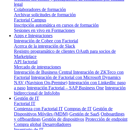
legal
Colaboradores de formación
Archivar solicitudes de formación
Factorial Campus
Inscripción automática en cursos de formación
Sesiones en vivo en Formaciones
Apps e Integraciones
Integración de Cobee con Factorial
Acerca de la integración de Slack
Registro programático de clientes OAuth para socios de
Marketplace
API factorial
Mercado de integraciones
Integración de Business Central
Integración de ZKTeco con
Factorial
Integración de Factorial con Microsoft Dynamics
NAV (Navision On-Premise)
Integración con LinkedIn: paso
a paso
Integración Factorial – SAP Business One
Integración
bidireccional de InfoJobs
Gestión de IT
Factorial IT
Comienza con Factorial IT
Compras de IT
Gestión de
Dispositivos Móviles (MDM)
Gestión de SaaS
Onboardings
y offboardings
Gestión de dispositivos
Protección de endpoint
Compra global
Desarrolladores
Inventario de IT