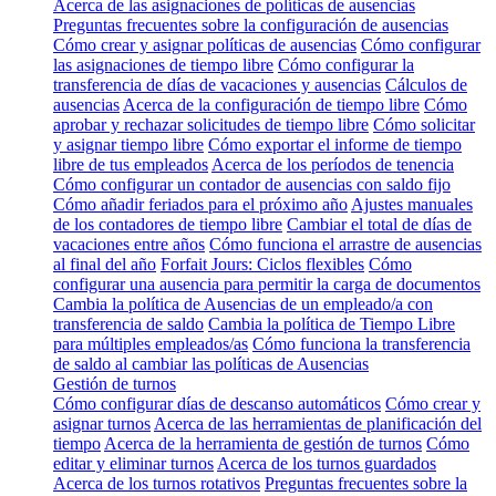
Acerca de las asignaciones de políticas de ausencias
Preguntas frecuentes sobre la configuración de ausencias
Cómo crear y asignar políticas de ausencias
Cómo configurar
las asignaciones de tiempo libre
Cómo configurar la
transferencia de días de vacaciones y ausencias
Cálculos de
ausencias
Acerca de la configuración de tiempo libre
Cómo
aprobar y rechazar solicitudes de tiempo libre
Cómo solicitar
y asignar tiempo libre
Cómo exportar el informe de tiempo
libre de tus empleados
Acerca de los períodos de tenencia
Cómo configurar un contador de ausencias con saldo fijo
Cómo añadir feriados para el próximo año
Ajustes manuales
de los contadores de tiempo libre
Cambiar el total de días de
vacaciones entre años
Cómo funciona el arrastre de ausencias
al final del año
Forfait Jours: Ciclos flexibles
Cómo
configurar una ausencia para permitir la carga de documentos
Cambia la política de Ausencias de un empleado/a con
transferencia de saldo
Cambia la política de Tiempo Libre
para múltiples empleados/as
Cómo funciona la transferencia
de saldo al cambiar las políticas de Ausencias
Gestión de turnos
Cómo configurar días de descanso automáticos
Cómo crear y
asignar turnos
Acerca de las herramientas de planificación del
tiempo
Acerca de la herramienta de gestión de turnos
Cómo
editar y eliminar turnos
Acerca de los turnos guardados
Acerca de los turnos rotativos
Preguntas frecuentes sobre la