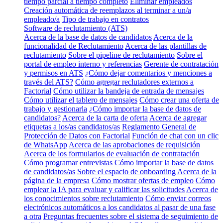
tiempo parcial a tiempo completo
Eliminar empleados
Creación automática de reemplazos al terminar a un/a
empleado/a
Tipo de trabajo en contratos
Software de reclutamiento (ATS)
Acerca de la base de datos de candidatos
Acerca de la
funcionalidad de Reclutamiento
Acerca de las plantillas de
reclutamiento
Sobre el pipeline de reclutamiento
Sobre el
portal de empleo interno y referencias
Gerente de contratación
y permisos en ATS
¿Cómo dejar comentarios y menciones a
través del ATS?
Cómo agregar reclutadores externos a
Factorial
Cómo utilizar la bandeja de entrada de mensajes
Cómo utilizar el tablero de mensajes
Cómo crear una oferta de
trabajo y gestionarla
¿Cómo importar la base de datos de
candidatos?
Acerca de la carta de oferta
Acerca de agregar
etiquetas a los/as candidatos/as
Reglamento General de
Protección de Datos con Factorial
Función de chat con un clic
de WhatsApp
Acerca de las aprobaciones de requisición
Acerca de los formularios de evaluación de contratación
Cómo programar entrevistas
Cómo importar la base de datos
de candidatos/as
Sobre el espacio de onboarding
Acerca de la
página de la empresa
Cómo mostrar ofertas de empleo
Cómo
emplear la IA para evaluar y calificar las solicitudes
Acerca de
los conocimientos sobre reclutamiento
Cómo enviar correos
electrónicos automáticos a los candidatos al pasar de una fase
a otra
Preguntas frecuentes sobre el sistema de seguimiento de