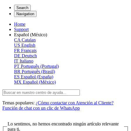
Search
Navigation
Home
Support
Español (México)
CA
Catalan
US
English
FR
Français
DE
Deutsch
IT
Italiano
PT
Português (Portugal)
BR
Português (Brasil)
ES
Español (España)
MX
Español (México)
Temas populares:
¿Cómo contactar con Atención al Cliente?
Función de chat con un clic de WhatsApp
Lo sentimos, no hemos encontrado ningún artículo relevante
para ti.