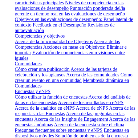
características principales
Niveles de competencia en las
evaluaciones de desempeño
Puntuación ponderada del/la
gerente en tiempo real en las evaluaciones de desempeño
Objetivos en las evaluaciones de desempeño: Panel lateral de
contexto
Feedback en el Desempeño
Revisiones de
autoevaluación
Competencias y objetivos
Acerca de la funcionalidad de Objetivos
Acerca de las
Competencias
Acciones en masa en Objetivos: Eliminar e
importar
Evaluación de competencias en revisiones entre
iguales
Comunidades
Cómo crear una publicación
Acerca de las tarjetas de
celebración y los aplausos
Acerca de las comunidades
Cómo
crear un evento en una comunidad
Membresía dinámica en
Comunidades
Encuestas y eNPS
Cómo utilizar la función de encuestas
Acerca del análisis de
datos en las encuestas
Acerca de los resultados en eNPS
Acerca de la analítica en eNPS
Acerca de eNPS
Acerca de las
respuestas a las Encuestas
Acerca de las preguntas en las
encuestas
Acerca de las Insights de Engagement
Acerca de las
encuestas anónimas
Acerca de la encuesta sobre el clima
Preguntas frecuentes sobre encuestas y eNPS
Encuestas en
dispositivos móviles
Solución de problemas de la encuesta