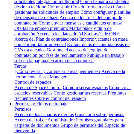
solicitantes
Integración multiportal
Cómo llamar a candidatos
desde tu teléfono
Cómo subir CVs de forma masiva
Cómo
gestionar las solicitudes de empleo
Cómo configurar plantillas
de mensajes de rechazo
Acerca de los roles del equipo de
contratación
Cómo enviar mensajes a candidatos en masa
Ofertas de empleo premium: Marketplace y flujo de
aprobación
Acceda a los datos de ATS a través de ONE
Acerca del Plan de contrataciones
Importe vacantes en masa
con el importador universal
Extraer datos de candidatos/as de
CVs escaneados
Gestione el acceso del equipo de
contratación por fase de reclutamiento
Publique un trabajo
solo en la página de carrera de su empresa
Tareas
¿Cómo revisar y completar tareas pendientes?
Acerca de la
herramienta Tasks Manager
Control de espacios
Acerca de Space Control
Cómo reservar espacios
Cómo crear
espacios reservables
Cómo gestionar tus reservas
Preguntas
frecuentes sobre el control del espacio
Permisos y Flujos de trabajo
Permisos
Acerca de los usuarios externos
Guía corta sobre permisos
Acerca del rol de Administrador
Permisos granulares para
carpetas de documentos
Grupo de permisos del Espacio de
bienvenida