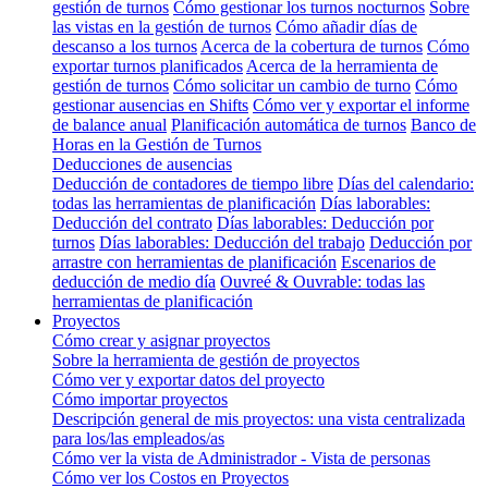
gestión de turnos
Cómo gestionar los turnos nocturnos
Sobre
las vistas en la gestión de turnos
Cómo añadir días de
descanso a los turnos
Acerca de la cobertura de turnos
Cómo
exportar turnos planificados
Acerca de la herramienta de
gestión de turnos
Cómo solicitar un cambio de turno
Cómo
gestionar ausencias en Shifts
Cómo ver y exportar el informe
de balance anual
Planificación automática de turnos
Banco de
Horas en la Gestión de Turnos
Deducciones de ausencias
Deducción de contadores de tiempo libre
Días del calendario:
todas las herramientas de planificación
Días laborables:
Deducción del contrato
Días laborables: Deducción por
turnos
Días laborables: Deducción del trabajo
Deducción por
arrastre con herramientas de planificación
Escenarios de
deducción de medio día
Ouvreé & Ouvrable: todas las
herramientas de planificación
Proyectos
Cómo crear y asignar proyectos
Sobre la herramienta de gestión de proyectos
Cómo ver y exportar datos del proyecto
Cómo importar proyectos
Descripción general de mis proyectos: una vista centralizada
para los/las empleados/as
Cómo ver la vista de Administrador - Vista de personas
Cómo ver los Costos en Proyectos