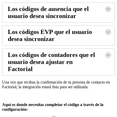
Los
c
ó
digos
de
ausencia
que
el
usuario
desea
sincronizar
Los
c
ó
digos
EVP
que
el
usuario
desea
sincronizar
Los
c
ó
digos
de
contadores
que
el
usuario
desea
ajustar
en
Factorial
Una
vez
que
recibas
la
confirmaci
ó
n
de
tu
persona
de
contacto
en
Factorial
,
la
integraci
ó
n
estar
á
lista
para
ser
utilizada
.
Aqu
í
es
donde
necesitas
completar
el
c
ó
digo
a
trav
é
s
de
la
configuraci
ó
n
: