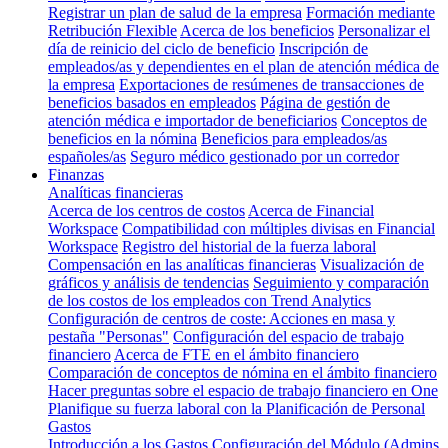
Registrar un plan de salud de la empresa
Formación mediante
Retribución Flexible
Acerca de los beneficios
Personalizar el
día de reinicio del ciclo de beneficio
Inscripción de
empleados/as y dependientes en el plan de atención médica de
la empresa
Exportaciones de resúmenes de transacciones de
beneficios basados en empleados
Página de gestión de
atención médica e importador de beneficiarios
Conceptos de
beneficios en la nómina
Beneficios para empleados/as
españoles/as
Seguro médico gestionado por un corredor
Finanzas
Analíticas financieras
Acerca de los centros de costos
Acerca de Financial
Workspace
Compatibilidad con múltiples divisas en Financial
Workspace
Registro del historial de la fuerza laboral
Compensación en las analíticas financieras
Visualización de
gráficos y análisis de tendencias
Seguimiento y comparación
de los costos de los empleados con Trend Analytics
Configuración de centros de coste: Acciones en masa y
pestaña "Personas"
Configuración del espacio de trabajo
financiero
Acerca de FTE en el ámbito financiero
Comparación de conceptos de nómina en el ámbito financiero
Hacer preguntas sobre el espacio de trabajo financiero en One
Planifique su fuerza laboral con la Planificación de Personal
Gastos
Introducción a los Gastos
Configuración del Módulo (Admins