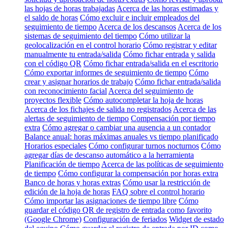
las hojas de horas trabajadas
Acerca de las horas estimadas y
el saldo de horas
Cómo excluir e incluir empleados del
seguimiento de tiempo
Acerca de los descansos
Acerca de los
sistemas de seguimiento del tiempo
Cómo utilizar la
geolocalización en el control horario
Cómo registrar y editar
manualmente tu entrada/salida
Cómo fichar entrada y salida
con el código QR
Cómo fichar entrada/salida en el escritorio
Cómo exportar informes de seguimiento de tiempo
Cómo
crear y asignar horarios de trabajo
Cómo fichar entrada/salida
con reconocimiento facial
Acerca del seguimiento de
proyectos flexible
Cómo autocompletar la hoja de horas
Acerca de los fichajes de salida no registrados
Acerca de las
alertas de seguimiento de tiempo
Compensación por tiempo
extra
Cómo agregar o cambiar una ausencia a un contador
Balance anual: horas máximas anuales vs tiempo planificado
Horarios especiales
Cómo configurar turnos nocturnos
Cómo
agregar días de descanso automático a la herramienta
Planificación de tiempo
Acerca de las políticas de seguimiento
de tiempo
Cómo configurar la compensación por horas extra
Banco de horas y horas extras
Cómo usar la restricción de
edición de la hoja de horas
FAQ sobre el control horario
Cómo importar las asignaciones de tiempo libre
Cómo
guardar el código QR de registro de entrada como favorito
(Google Chrome)
Configuración de feriados
Widget de estado