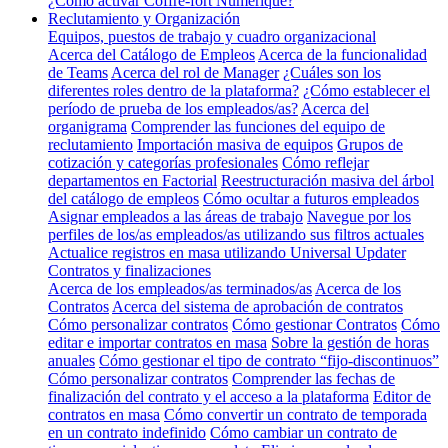
¿Cómo activar Coffre-fort Numérique?
Reclutamiento y Organización
Equipos, puestos de trabajo y cuadro organizacional
Acerca del Catálogo de Empleos
Acerca de la funcionalidad
de Teams
Acerca del rol de Manager
¿Cuáles son los
diferentes roles dentro de la plataforma?
¿Cómo establecer el
período de prueba de los empleados/as?
Acerca del
organigrama
Comprender las funciones del equipo de
reclutamiento
Importación masiva de equipos
Grupos de
cotización y categorías profesionales
Cómo reflejar
departamentos en Factorial
Reestructuración masiva del árbol
del catálogo de empleos
Cómo ocultar a futuros empleados
Asignar empleados a las áreas de trabajo
Navegue por los
perfiles de los/as empleados/as utilizando sus filtros actuales
Actualice registros en masa utilizando Universal Updater
Contratos y finalizaciones
Acerca de los empleados/as terminados/as
Acerca de los
Contratos
Acerca del sistema de aprobación de contratos
Cómo personalizar contratos
Cómo gestionar Contratos
Cómo
editar e importar contratos en masa
Sobre la gestión de horas
anuales
Cómo gestionar el tipo de contrato “fijo-discontinuos”
Cómo personalizar contratos
Comprender las fechas de
finalización del contrato y el acceso a la plataforma
Editor de
contratos en masa
Cómo convertir un contrato de temporada
en un contrato indefinido
Cómo cambiar un contrato de