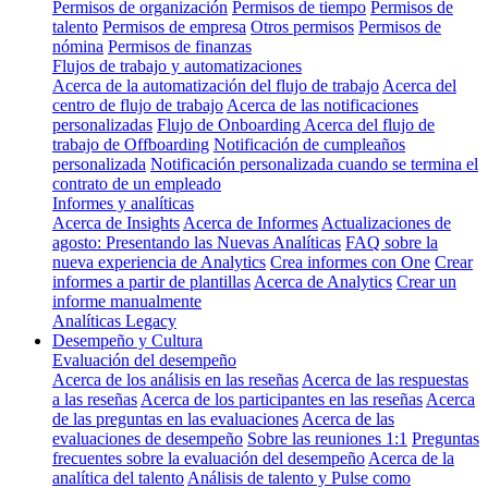
Permisos de organización
Permisos de tiempo
Permisos de
talento
Permisos de empresa
Otros permisos
Permisos de
nómina
Permisos de finanzas
Flujos de trabajo y automatizaciones
Acerca de la automatización del flujo de trabajo
Acerca del
centro de flujo de trabajo
Acerca de las notificaciones
personalizadas
Flujo de Onboarding
Acerca del flujo de
trabajo de Offboarding
Notificación de cumpleaños
personalizada
Notificación personalizada cuando se termina el
contrato de un empleado
Informes y analíticas
Acerca de Insights
Acerca de Informes
Actualizaciones de
agosto: Presentando las Nuevas Analíticas
FAQ sobre la
nueva experiencia de Analytics
Crea informes con One
Crear
informes a partir de plantillas
Acerca de Analytics
Crear un
informe manualmente
Analíticas Legacy
Desempeño y Cultura
Evaluación del desempeño
Acerca de los análisis en las reseñas
Acerca de las respuestas
a las reseñas
Acerca de los participantes en las reseñas
Acerca
de las preguntas en las evaluaciones
Acerca de las
evaluaciones de desempeño
Sobre las reuniones 1:1
Preguntas
frecuentes sobre la evaluación del desempeño
Acerca de la
analítica del talento
Análisis de talento y Pulse como