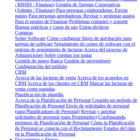
/ RRHH / Finanzas)
Gestión de Tarjetas Corporativas
(Admins / Finanzas)
Para personas colaboradoras: Enviar
gastos
Para personas aprobadoras: Revisar y gestionar gastos
Para el equipo de Finanzas
Problemas comunes y soporte
Buenas prácticas y casos de uso
Extras técnicos
Compras
Sobre Software
Cómo configurar flujos de aprobación para
tarjetas de software
Seguimiento de costes de software con el
sistema de seguimiento de facturas
Acerca del proceso de
Adquisiciones
Sobre cuentas por pagar
Gestión de pagos
Banca
Gestión de proveedores
Configuración del módulo
CRM
Acerca de las facturas de venta
Acerca de los acuerdos en
CRM
Acerca de los clientes en CRM
Marcar las facturas de
venta como pagadas
Planificación de plantilla
Acerca de la Planificación de Personal
Creando un período de
Planificación de Personal
Envío de solicitudes de personal
(para Planificadores de Personal)
Revisar y aprobar
solicitudes de personal (para Propietarios)
Configurando
permisos de Planificación de Personal
Cómo la Planificación
de Personal se conecta con el Reclutamiento
Estados del plan
en la Planificación de Personal
Documentos y Firmas