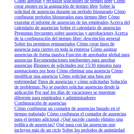
Cómo aprobar y rechazar solicitudes de tiempo libre
Cómo
crear ajustes en la asignación de tiempo libre
Sobre la
solicitud de ausencias durante un período bloqueado
Cómo
configurar períodos bloqueados para tiempo libre
Cómo
exportar el informe de ausencias de tus empleados
Acerca del
calendario de ausencias
Sobre el calendario de ausencias
Preguntas frecuentes sobre ausencias y aprobaciones
Acerca
de la configuración del tiempo libre: descripción general
Sobre los permisos remunerados
Cómo crear tipos de
ausencia para cierres en toda la empresa
Cómo asignar
ausencias de forma masiva
Función de aprobador global para
ausencias
Recomendaciones inteligentes para aprobar
ausencias
Bloqueo de solicitudes por 15/30 minutos para
asignaciones por hora
Cómo eliminar una ausencia
Cómo
modificar una ausencia
Cómo solicitar una baja por
enfermedad
Tipos de ausencias y cómo solicitarlas
Solución
de problemas: No se pueden solicitar ausencias desde la
aplicación
Por qué los días de vacaciones se muestran
diferente para empleados y administradores
Configuración de ausencias
Cómo configurar un contador de ausencias basado en el
tiempo trabajado
Cómo configurar el contador de ausencias
para el tiempo adicional
¿Qué sucede cuando elimino una
política de ausencias?
Qué pasa con las ausencias que
incluyen más de un ciclo
Sobre los períodos de antigüedad