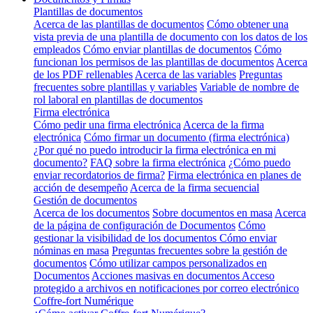
Plantillas de documentos
Acerca de las plantillas de documentos
Cómo obtener una
vista previa de una plantilla de documento con los datos de los
empleados
Cómo enviar plantillas de documentos
Cómo
funcionan los permisos de las plantillas de documentos
Acerca
de los PDF rellenables
Acerca de las variables
Preguntas
frecuentes sobre plantillas y variables
Variable de nombre de
rol laboral en plantillas de documentos
Firma electrónica
Cómo pedir una firma electrónica
Acerca de la firma
electrónica
Cómo firmar un documento (firma electrónica)
¿Por qué no puedo introducir la firma electrónica en mi
documento?
FAQ sobre la firma electrónica
¿Cómo puedo
enviar recordatorios de firma?
Firma electrónica en planes de
acción de desempeño
Acerca de la firma secuencial
Gestión de documentos
Acerca de los documentos
Sobre documentos en masa
Acerca
de la página de configuración de Documentos
Cómo
gestionar la visibilidad de los documentos
Cómo enviar
nóminas en masa
Preguntas frecuentes sobre la gestión de
documentos
Cómo utilizar campos personalizados en
Documentos
Acciones masivas en documentos
Acceso
protegido a archivos en notificaciones por correo electrónico
Coffre-fort Numérique