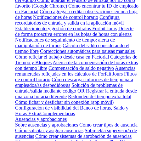
del equipo
Cómo guardar el registro de entrada por ID como
favorito (Google Chrome)
Cómo encontrar tu ID de empleado
en Factorial
Cómo agregar o editar observaciones en una hoja
de horas
Notificaciones de control horario
Configura
recordatorios de entrada y salida en la aplicación móvil
Establecimiento y gestión de contratos Forfait Jours
Detecte
de forma proactiva errores en las hojas de horas con alertas
Notificaciones de seguimiento de tiempo: alerta de
manipulación de turnos
Cálculo del saldo considerando el
tiempo libre
Correcciones automáticas para pausas manuales
Cómo reflejar el trabajo desde casa en Factorial
Categorías de
Tiempo y Bloques
Acerca de la compensación de horas extras
con tiempo libre
Compensación de saldo negativo
Ausencias
remuneradas reflejadas en los cálculos de Forfait Jours
Filtros
de control horario
Cómo descargar informes de tiempo para
empleados/as despedidos/as
Solución de problemas de
entrada/salida mediante código QR
Registrar la entrada desde
una zona horaria diferente
Redondeo del tiempo extra total
Cómo fichar y desfichar sin conexión (app móvil)
Configuración de visibilidad del Banco de horas, Saldo y
Horas Extra/Complementarias
Ausencias y aprobaciones
Sobre ausencias y aprobaciones
Cómo crear tipos de ausencia
Cómo solicitar y asignar ausencias
Sobre el/la supervisor/a de
ausencias
Cómo crear sistemas de aprobación de ausencias