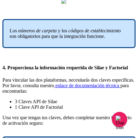
Los
n
ú
meros
de
carpeta
y
los
c
ó
digos
de
establecimiento
son
obligatorios
para
que
la
integraci
ó
n
funcione
.
4
.
Proporciona
la
informaci
ó
n
requerida
de
Silae
y
Factorial
Para
vincular
las
dos
plataformas
,
necesitar
á
s
dos
claves
espec
í
ficas
.
Por
favor
,
consulta
nuestro
enlace
de
documentaci
ó
n
t
é
cnica
para
encontrarlas
:
3
Claves
API
de
Silae
1
Clave
API
de
Factorial
Una
vez
que
tengas
tus
claves
,
debes
completar
nuestro
formulario
de
activaci
ó
n
seguro
: