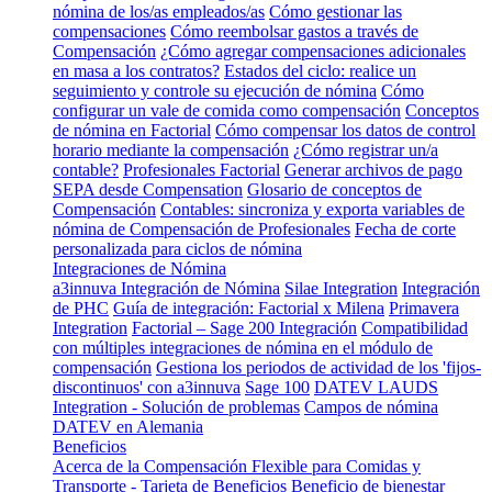
nómina de los/as empleados/as
Cómo gestionar las
compensaciones
Cómo reembolsar gastos a través de
Compensación
¿Cómo agregar compensaciones adicionales
en masa a los contratos?
Estados del ciclo: realice un
seguimiento y controle su ejecución de nómina
Cómo
configurar un vale de comida como compensación
Conceptos
de nómina en Factorial
Cómo compensar los datos de control
horario mediante la compensación
¿Cómo registrar un/a
contable?
Profesionales Factorial
Generar archivos de pago
SEPA desde Compensation
Glosario de conceptos de
Compensación
Contables: sincroniza y exporta variables de
nómina de Compensación de Profesionales
Fecha de corte
personalizada para ciclos de nómina
Integraciones de Nómina
a3innuva Integración de Nómina
Silae Integration
Integración
de PHC
Guía de integración: Factorial x Milena
Primavera
Integration
Factorial – Sage 200 Integración
Compatibilidad
con múltiples integraciones de nómina en el módulo de
compensación
Gestiona los periodos de actividad de los 'fijos-
discontinuos' con a3innuva
Sage 100
DATEV LAUDS
Integration - Solución de problemas
Campos de nómina
DATEV en Alemania
Beneficios
Acerca de la Compensación Flexible para Comidas y
Transporte - Tarjeta de Beneficios
Beneficio de bienestar