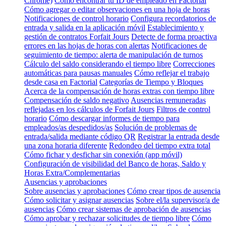
Chrome)
Cómo encontrar tu ID de empleado en Factorial
Cómo agregar o editar observaciones en una hoja de horas
Notificaciones de control horario
Configura recordatorios de
entrada y salida en la aplicación móvil
Establecimiento y
gestión de contratos Forfait Jours
Detecte de forma proactiva
errores en las hojas de horas con alertas
Notificaciones de
seguimiento de tiempo: alerta de manipulación de turnos
Cálculo del saldo considerando el tiempo libre
Correcciones
automáticas para pausas manuales
Cómo reflejar el trabajo
desde casa en Factorial
Categorías de Tiempo y Bloques
Acerca de la compensación de horas extras con tiempo libre
Compensación de saldo negativo
Ausencias remuneradas
reflejadas en los cálculos de Forfait Jours
Filtros de control
horario
Cómo descargar informes de tiempo para
empleados/as despedidos/as
Solución de problemas de
entrada/salida mediante código QR
Registrar la entrada desde
una zona horaria diferente
Redondeo del tiempo extra total
Cómo fichar y desfichar sin conexión (app móvil)
Configuración de visibilidad del Banco de horas, Saldo y
Horas Extra/Complementarias
Ausencias y aprobaciones
Sobre ausencias y aprobaciones
Cómo crear tipos de ausencia
Cómo solicitar y asignar ausencias
Sobre el/la supervisor/a de
ausencias
Cómo crear sistemas de aprobación de ausencias
Cómo aprobar y rechazar solicitudes de tiempo libre
Cómo