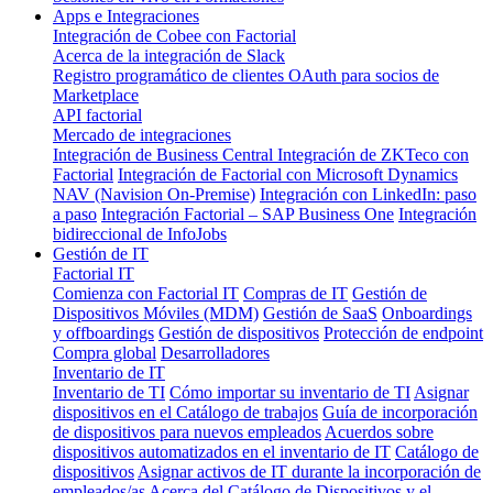
Apps e Integraciones
Integración de Cobee con Factorial
Acerca de la integración de Slack
Registro programático de clientes OAuth para socios de
Marketplace
API factorial
Mercado de integraciones
Integración de Business Central
Integración de ZKTeco con
Factorial
Integración de Factorial con Microsoft Dynamics
NAV (Navision On-Premise)
Integración con LinkedIn: paso
a paso
Integración Factorial – SAP Business One
Integración
bidireccional de InfoJobs
Gestión de IT
Factorial IT
Comienza con Factorial IT
Compras de IT
Gestión de
Dispositivos Móviles (MDM)
Gestión de SaaS
Onboardings
y offboardings
Gestión de dispositivos
Protección de endpoint
Compra global
Desarrolladores
Inventario de IT
Inventario de TI
Cómo importar su inventario de TI
Asignar
dispositivos en el Catálogo de trabajos
Guía de incorporación
de dispositivos para nuevos empleados
Acuerdos sobre
dispositivos automatizados en el inventario de IT
Catálogo de
dispositivos
Asignar activos de IT durante la incorporación de
empleados/as
Acerca del Catálogo de Dispositivos y el