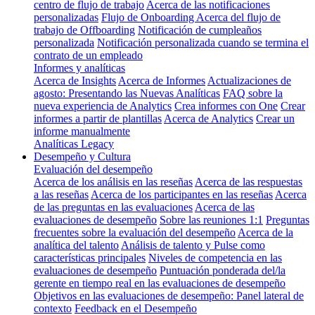
centro de flujo de trabajo
Acerca de las notificaciones
personalizadas
Flujo de Onboarding
Acerca del flujo de
trabajo de Offboarding
Notificación de cumpleaños
personalizada
Notificación personalizada cuando se termina el
contrato de un empleado
Informes y analíticas
Acerca de Insights
Acerca de Informes
Actualizaciones de
agosto: Presentando las Nuevas Analíticas
FAQ sobre la
nueva experiencia de Analytics
Crea informes con One
Crear
informes a partir de plantillas
Acerca de Analytics
Crear un
informe manualmente
Analíticas Legacy
Desempeño y Cultura
Evaluación del desempeño
Acerca de los análisis en las reseñas
Acerca de las respuestas
a las reseñas
Acerca de los participantes en las reseñas
Acerca
de las preguntas en las evaluaciones
Acerca de las
evaluaciones de desempeño
Sobre las reuniones 1:1
Preguntas
frecuentes sobre la evaluación del desempeño
Acerca de la
analítica del talento
Análisis de talento y Pulse como
características principales
Niveles de competencia en las
evaluaciones de desempeño
Puntuación ponderada del/la
gerente en tiempo real en las evaluaciones de desempeño
Objetivos en las evaluaciones de desempeño: Panel lateral de
contexto
Feedback en el Desempeño