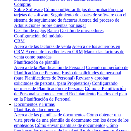
Compras
Sobre Software
Cómo configurar flujos de aprobación para
tarjetas de software
Seguimiento de costes de software con el
sistema de seguimiento de facturas
Acerca del proceso de
Adquisiciones
Sobre cuentas por pagar
Gestión de pagos
Banca
Gestión de proveedores
Configuración del módulo
CRM
Acerca de las facturas de venta
Acerca de los acuerdos en
CRM
Acerca de los clientes en CRM
Marcar las facturas de
venta como pagadas
Planificación de plantilla
Acerca de la Planificación de Personal
Creando un período de
Planificación de Personal
Envío de solicitudes de personal
(para Planificadores de Personal)
Revisar y aprobar
solicitudes de personal (para Propietarios)
Configurando
permisos de Planificación de Personal
Cómo la Planificación
de Personal se conecta con el Reclutamiento
Estados del plan
en la Planificación de Personal
Documentos y Firmas
Plantillas de documentos
Acerca de las plantillas de documentos
Cómo obtener una
vista previa de una plantilla de documento con los datos de los
empleados
Cómo enviar plantillas de documentos
Cómo
funcionan los permisos de las plantillas de documentos
Acerca