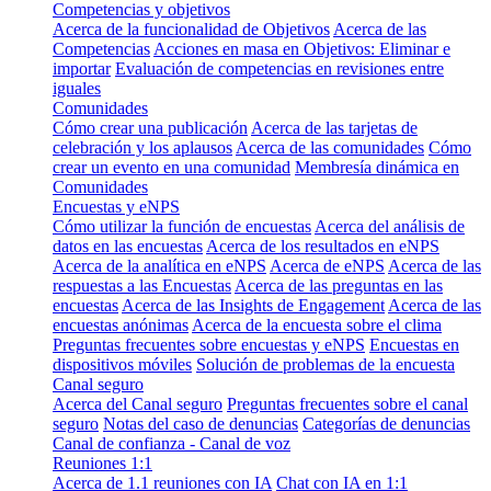
Competencias y objetivos
Acerca de la funcionalidad de Objetivos
Acerca de las
Competencias
Acciones en masa en Objetivos: Eliminar e
importar
Evaluación de competencias en revisiones entre
iguales
Comunidades
Cómo crear una publicación
Acerca de las tarjetas de
celebración y los aplausos
Acerca de las comunidades
Cómo
crear un evento en una comunidad
Membresía dinámica en
Comunidades
Encuestas y eNPS
Cómo utilizar la función de encuestas
Acerca del análisis de
datos en las encuestas
Acerca de los resultados en eNPS
Acerca de la analítica en eNPS
Acerca de eNPS
Acerca de las
respuestas a las Encuestas
Acerca de las preguntas en las
encuestas
Acerca de las Insights de Engagement
Acerca de las
encuestas anónimas
Acerca de la encuesta sobre el clima
Preguntas frecuentes sobre encuestas y eNPS
Encuestas en
dispositivos móviles
Solución de problemas de la encuesta
Canal seguro
Acerca del Canal seguro
Preguntas frecuentes sobre el canal
seguro
Notas del caso de denuncias
Categorías de denuncias
Canal de confianza - Canal de voz
Reuniones 1:1
Acerca de 1.1 reuniones con IA
Chat con IA en 1:1