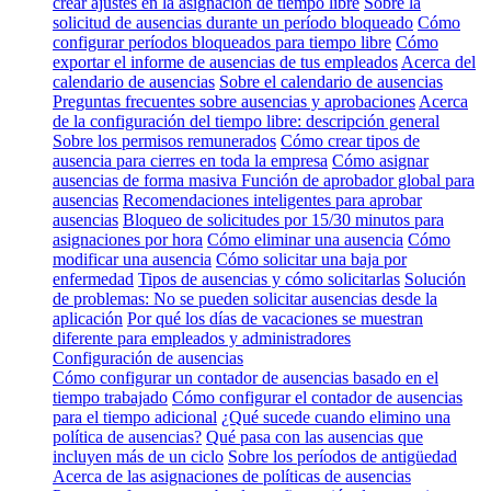
crear ajustes en la asignación de tiempo libre
Sobre la
solicitud de ausencias durante un período bloqueado
Cómo
configurar períodos bloqueados para tiempo libre
Cómo
exportar el informe de ausencias de tus empleados
Acerca del
calendario de ausencias
Sobre el calendario de ausencias
Preguntas frecuentes sobre ausencias y aprobaciones
Acerca
de la configuración del tiempo libre: descripción general
Sobre los permisos remunerados
Cómo crear tipos de
ausencia para cierres en toda la empresa
Cómo asignar
ausencias de forma masiva
Función de aprobador global para
ausencias
Recomendaciones inteligentes para aprobar
ausencias
Bloqueo de solicitudes por 15/30 minutos para
asignaciones por hora
Cómo eliminar una ausencia
Cómo
modificar una ausencia
Cómo solicitar una baja por
enfermedad
Tipos de ausencias y cómo solicitarlas
Solución
de problemas: No se pueden solicitar ausencias desde la
aplicación
Por qué los días de vacaciones se muestran
diferente para empleados y administradores
Configuración de ausencias
Cómo configurar un contador de ausencias basado en el
tiempo trabajado
Cómo configurar el contador de ausencias
para el tiempo adicional
¿Qué sucede cuando elimino una
política de ausencias?
Qué pasa con las ausencias que
incluyen más de un ciclo
Sobre los períodos de antigüedad
Acerca de las asignaciones de políticas de ausencias