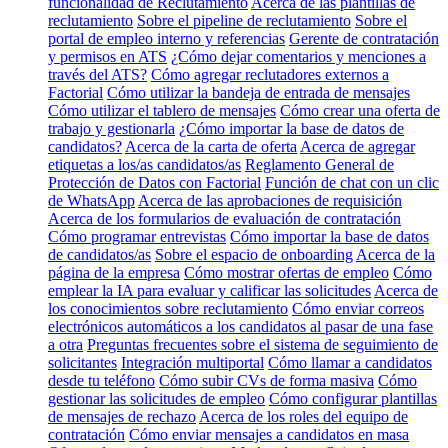
funcionalidad de Reclutamiento
Acerca de las plantillas de
reclutamiento
Sobre el pipeline de reclutamiento
Sobre el
portal de empleo interno y referencias
Gerente de contratación
y permisos en ATS
¿Cómo dejar comentarios y menciones a
través del ATS?
Cómo agregar reclutadores externos a
Factorial
Cómo utilizar la bandeja de entrada de mensajes
Cómo utilizar el tablero de mensajes
Cómo crear una oferta de
trabajo y gestionarla
¿Cómo importar la base de datos de
candidatos?
Acerca de la carta de oferta
Acerca de agregar
etiquetas a los/as candidatos/as
Reglamento General de
Protección de Datos con Factorial
Función de chat con un clic
de WhatsApp
Acerca de las aprobaciones de requisición
Acerca de los formularios de evaluación de contratación
Cómo programar entrevistas
Cómo importar la base de datos
de candidatos/as
Sobre el espacio de onboarding
Acerca de la
página de la empresa
Cómo mostrar ofertas de empleo
Cómo
emplear la IA para evaluar y calificar las solicitudes
Acerca de
los conocimientos sobre reclutamiento
Cómo enviar correos
electrónicos automáticos a los candidatos al pasar de una fase
a otra
Preguntas frecuentes sobre el sistema de seguimiento de
solicitantes
Integración multiportal
Cómo llamar a candidatos
desde tu teléfono
Cómo subir CVs de forma masiva
Cómo
gestionar las solicitudes de empleo
Cómo configurar plantillas
de mensajes de rechazo
Acerca de los roles del equipo de
contratación
Cómo enviar mensajes a candidatos en masa