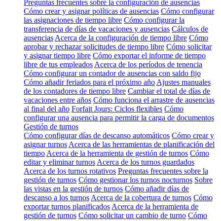
Preguntas frecuentes sobre la configuración de ausencias
Cómo crear y asignar políticas de ausencias
Cómo configurar
las asignaciones de tiempo libre
Cómo configurar la
transferencia de días de vacaciones y ausencias
Cálculos de
ausencias
Acerca de la configuración de tiempo libre
Cómo
aprobar y rechazar solicitudes de tiempo libre
Cómo solicitar
y asignar tiempo libre
Cómo exportar el informe de tiempo
libre de tus empleados
Acerca de los períodos de tenencia
Cómo configurar un contador de ausencias con saldo fijo
Cómo añadir feriados para el próximo año
Ajustes manuales
de los contadores de tiempo libre
Cambiar el total de días de
vacaciones entre años
Cómo funciona el arrastre de ausencias
al final del año
Forfait Jours: Ciclos flexibles
Cómo
configurar una ausencia para permitir la carga de documentos
Gestión de turnos
Cómo configurar días de descanso automáticos
Cómo crear y
asignar turnos
Acerca de las herramientas de planificación del
tiempo
Acerca de la herramienta de gestión de turnos
Cómo
editar y eliminar turnos
Acerca de los turnos guardados
Acerca de los turnos rotativos
Preguntas frecuentes sobre la
gestión de turnos
Cómo gestionar los turnos nocturnos
Sobre
las vistas en la gestión de turnos
Cómo añadir días de
descanso a los turnos
Acerca de la cobertura de turnos
Cómo
exportar turnos planificados
Acerca de la herramienta de
gestión de turnos
Cómo solicitar un cambio de turno
Cómo