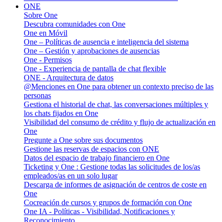
ONE
Sobre One
Descubra comunidades con One
One en Móvil
One – Políticas de ausencia e inteligencia del sistema
One – Gestión y aprobaciones de ausencias
One - Permisos
One - Experiencia de pantalla de chat flexible
ONE - Arquitectura de datos
@Menciones en One para obtener un contexto preciso de las
personas
Gestiona el historial de chat, las conversaciones múltiples y
los chats fijados en One
Visibilidad del consumo de crédito y flujo de actualización en
One
Pregunte a One sobre sus documentos
Gestione las reservas de espacios con ONE
Datos del espacio de trabajo financiero en One
Ticketing y One : Gestione todas las solicitudes de los/as
empleados/as en un solo lugar
Descarga de informes de asignación de centros de coste en
One
Cocreación de cursos y grupos de formación con One
One IA - Políticas - Visibilidad, Notificaciones y
Reconocimiento