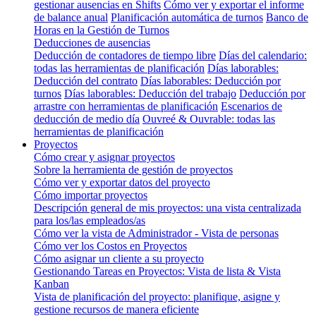
gestionar ausencias en Shifts
Cómo ver y exportar el informe
de balance anual
Planificación automática de turnos
Banco de
Horas en la Gestión de Turnos
Deducciones de ausencias
Deducción de contadores de tiempo libre
Días del calendario:
todas las herramientas de planificación
Días laborables:
Deducción del contrato
Días laborables: Deducción por
turnos
Días laborables: Deducción del trabajo
Deducción por
arrastre con herramientas de planificación
Escenarios de
deducción de medio día
Ouvreé & Ouvrable: todas las
herramientas de planificación
Proyectos
Cómo crear y asignar proyectos
Sobre la herramienta de gestión de proyectos
Cómo ver y exportar datos del proyecto
Cómo importar proyectos
Descripción general de mis proyectos: una vista centralizada
para los/las empleados/as
Cómo ver la vista de Administrador - Vista de personas
Cómo ver los Costos en Proyectos
Cómo asignar un cliente a su proyecto
Gestionando Tareas en Proyectos: Vista de lista & Vista
Kanban
Vista de planificación del proyecto: planifique, asigne y
gestione recursos de manera eficiente