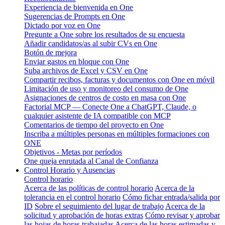
Experiencia de bienvenida en One
Sugerencias de Prompts en One
Dictado por voz en One
Pregunte a One sobre los resultados de su encuesta
Añadir candidatos/as al subir CVs en One
Botón de mejora
Enviar gastos en bloque con One
Suba archivos de Excel y CSV en One
Compartir recibos, facturas y documentos con One en móvil
Limitación de uso y monitoreo del consumo de One
Asignaciones de centros de costo en masa con One
Factorial MCP — Conecte One a ChatGPT, Claude, o
cualquier asistente de IA compatible con MCP
Comentarios de tiempo del proyecto en One
Inscriba a múltiples personas en múltiples formaciones con
ONE
Objetivos - Metas por períodos
One queja enrutada al Canal de Confianza
Control Horario y Ausencias
Control horario
Acerca de las políticas de control horario
Acerca de la
tolerancia en el control horario
Cómo fichar entrada/salida por
ID
Sobre el seguimiento del lugar de trabajo
Acerca de la
solicitud y aprobación de horas extras
Cómo revisar y aprobar
las hojas de horas trabajadas
Acerca de las horas estimadas y