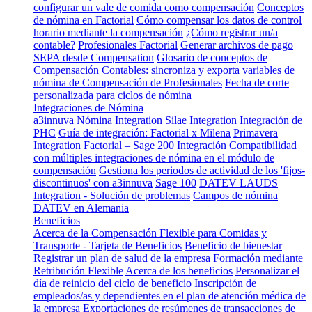
configurar un vale de comida como compensación
Conceptos
de nómina en Factorial
Cómo compensar los datos de control
horario mediante la compensación
¿Cómo registrar un/a
contable?
Profesionales Factorial
Generar archivos de pago
SEPA desde Compensation
Glosario de conceptos de
Compensación
Contables: sincroniza y exporta variables de
nómina de Compensación de Profesionales
Fecha de corte
personalizada para ciclos de nómina
Integraciones de Nómina
a3innuva Nómina Integration
Silae Integration
Integración de
PHC
Guía de integración: Factorial x Milena
Primavera
Integration
Factorial – Sage 200 Integración
Compatibilidad
con múltiples integraciones de nómina en el módulo de
compensación
Gestiona los periodos de actividad de los 'fijos-
discontinuos' con a3innuva
Sage 100
DATEV LAUDS
Integration - Solución de problemas
Campos de nómina
DATEV en Alemania
Beneficios
Acerca de la Compensación Flexible para Comidas y
Transporte - Tarjeta de Beneficios
Beneficio de bienestar
Registrar un plan de salud de la empresa
Formación mediante
Retribución Flexible
Acerca de los beneficios
Personalizar el
día de reinicio del ciclo de beneficio
Inscripción de
empleados/as y dependientes en el plan de atención médica de
la empresa
Exportaciones de resúmenes de transacciones de