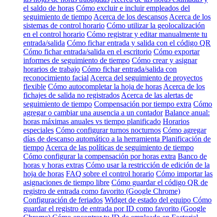
el saldo de horas
Cómo excluir e incluir empleados del
seguimiento de tiempo
Acerca de los descansos
Acerca de los
sistemas de control horario
Cómo utilizar la geolocalización
en el control horario
Cómo registrar y editar manualmente tu
entrada/salida
Cómo fichar entrada y salida con el código QR
Cómo fichar entrada/salida en el escritorio
Cómo exportar
informes de seguimiento de tiempo
Cómo crear y asignar
horarios de trabajo
Cómo fichar entrada/salida con
reconocimiento facial
Acerca del seguimiento de proyectos
flexible
Cómo autocompletar la hoja de horas
Acerca de los
fichajes de salida no registrados
Acerca de las alertas de
seguimiento de tiempo
Compensación por tiempo extra
Cómo
agregar o cambiar una ausencia a un contador
Balance anual:
horas máximas anuales vs tiempo planificado
Horarios
especiales
Cómo configurar turnos nocturnos
Cómo agregar
días de descanso automático a la herramienta Planificación de
tiempo
Acerca de las políticas de seguimiento de tiempo
Cómo configurar la compensación por horas extra
Banco de
horas y horas extras
Cómo usar la restricción de edición de la
hoja de horas
FAQ sobre el control horario
Cómo importar las
asignaciones de tiempo libre
Cómo guardar el código QR de
registro de entrada como favorito (Google Chrome)
Configuración de feriados
Widget de estado del equipo
Cómo
guardar el registro de entrada por ID como favorito (Google