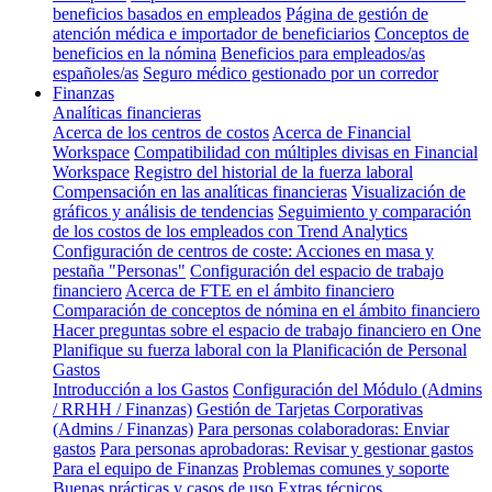
beneficios basados en empleados
Página de gestión de
atención médica e importador de beneficiarios
Conceptos de
beneficios en la nómina
Beneficios para empleados/as
españoles/as
Seguro médico gestionado por un corredor
Finanzas
Analíticas financieras
Acerca de los centros de costos
Acerca de Financial
Workspace
Compatibilidad con múltiples divisas en Financial
Workspace
Registro del historial de la fuerza laboral
Compensación en las analíticas financieras
Visualización de
gráficos y análisis de tendencias
Seguimiento y comparación
de los costos de los empleados con Trend Analytics
Configuración de centros de coste: Acciones en masa y
pestaña "Personas"
Configuración del espacio de trabajo
financiero
Acerca de FTE en el ámbito financiero
Comparación de conceptos de nómina en el ámbito financiero
Hacer preguntas sobre el espacio de trabajo financiero en One
Planifique su fuerza laboral con la Planificación de Personal
Gastos
Introducción a los Gastos
Configuración del Módulo (Admins
/ RRHH / Finanzas)
Gestión de Tarjetas Corporativas
(Admins / Finanzas)
Para personas colaboradoras: Enviar
gastos
Para personas aprobadoras: Revisar y gestionar gastos
Para el equipo de Finanzas
Problemas comunes y soporte
Buenas prácticas y casos de uso
Extras técnicos