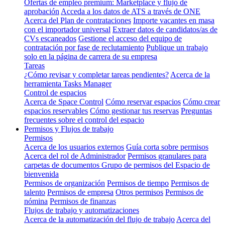
Ofertas de empleo premium: Marketplace y flujo de
aprobación
Acceda a los datos de ATS a través de ONE
Acerca del Plan de contrataciones
Importe vacantes en masa
con el importador universal
Extraer datos de candidatos/as de
CVs escaneados
Gestione el acceso del equipo de
contratación por fase de reclutamiento
Publique un trabajo
solo en la página de carrera de su empresa
Tareas
¿Cómo revisar y completar tareas pendientes?
Acerca de la
herramienta Tasks Manager
Control de espacios
Acerca de Space Control
Cómo reservar espacios
Cómo crear
espacios reservables
Cómo gestionar tus reservas
Preguntas
frecuentes sobre el control del espacio
Permisos y Flujos de trabajo
Permisos
Acerca de los usuarios externos
Guía corta sobre permisos
Acerca del rol de Administrador
Permisos granulares para
carpetas de documentos
Grupo de permisos del Espacio de
bienvenida
Permisos de organización
Permisos de tiempo
Permisos de
talento
Permisos de empresa
Otros permisos
Permisos de
nómina
Permisos de finanzas
Flujos de trabajo y automatizaciones
Acerca de la automatización del flujo de trabajo
Acerca del