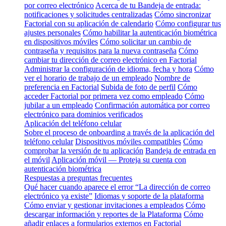
por correo electrónico
Acerca de tu Bandeja de entrada:
notificaciones y solicitudes centralizadas
Cómo sincronizar
Factorial con su aplicación de calendario
Cómo configurar tus
ajustes personales
Cómo habilitar la autenticación biométrica
en dispositivos móviles
Cómo solicitar un cambio de
contraseña y requisitos para la nueva contraseña
Cómo
cambiar tu dirección de correo electrónico en Factorial
Administrar la configuración de idioma, fecha y hora
Cómo
ver el horario de trabajo de un empleado
Nombre de
preferencia en Factorial
Subida de foto de perfil
Cómo
acceder Factorial por primera vez como empleado
Cómo
jubilar a un empleado
Confirmación automática por correo
electrónico para dominios verificados
Aplicación del teléfono celular
Sobre el proceso de onboarding a través de la aplicación del
teléfono celular
Dispositivos móviles compatibles
Cómo
comprobar la versión de tu aplicación
Bandeja de entrada en
el móvil
Aplicación móvil — Proteja su cuenta con
autenticación biométrica
Respuestas a preguntas frecuentes
Qué hacer cuando aparece el error “La dirección de correo
electrónico ya existe”
Idiomas y soporte de la plataforma
Cómo enviar y gestionar invitaciones a empleados
Cómo
descargar información y reportes de la Plataforma
Cómo
añadir enlaces a formularios externos en Factorial