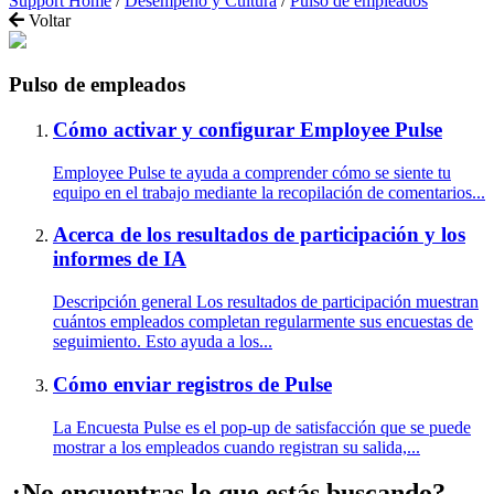
Support Home
/
Desempeño y Cultura
/
Pulso de empleados
Voltar
Pulso de empleados
Cómo activar y configurar Employee Pulse
Employee Pulse te ayuda a comprender cómo se siente tu
equipo en el trabajo mediante la recopilación de comentarios...
Acerca de los resultados de participación y los
informes de IA
Descripción general Los resultados de participación muestran
cuántos empleados completan regularmente sus encuestas de
seguimiento. Esto ayuda a los...
Cómo enviar registros de Pulse
La Encuesta Pulse es el pop-up de satisfacción que se puede
mostrar a los empleados cuando registran su salida,...
¿No encuentras lo que estás buscando?