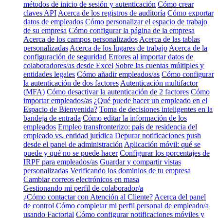
métodos de inicio de sesión y autenticación
Cómo crear
claves API
Acerca de los registros de auditoría
Cómo exportar
datos de empleados
Cómo personalizar el espacio de trabajo
de su empresa
Cómo configurar la página de la empresa
Acerca de los campos personalizados
Acerca de las tablas
personalizadas
Acerca de los lugares de trabajo
Acerca de la
configuración de seguridad
Errores al importar datos de
colaboradores/as desde Excel
Sobre las cuentas múltiples y
entidades legales
Cómo añadir empleados/as
Cómo configurar
la autenticación de dos factores
Autenticación multifactor
(MFA)
Cómo desactivar la autenticación de 2 factores
Cómo
importar empleados/as
¿Qué puede hacer un empleado en el
Espacio de Bienvenida?
Toma de decisiones inteligentes en la
bandeja de entrada
Cómo editar la información de los
empleados
Empleo transfronterizo: país de residencia del
empleado vs. entidad jurídica
Depurar notificaciones push
desde el panel de administración
Aplicación móvil: qué se
puede y qué no se puede hacer
Configurar los porcentajes de
IRPF para empleados/as
Guardar y compartir vistas
personalizadas
Verificando los dominios de tu empresa
Cambiar correos electrónicos en masa
Gestionando mi perfil de colaborador/a
¿Cómo contactar con Atención al Cliente?
Acerca del panel
de control
Cómo completar mi perfil personal de empleado/a
usando Factorial
Cómo configurar notificaciones móviles y