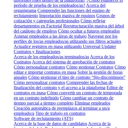
diferentes roles dentro de la plataforma?
¿Cómo establecer el
período de prueba de los empleados/as?
Acerca del
organigrama
Comprender las funciones del equipo de
reclutamiento
Importación masiva de equipos
Grupos de
cotización y categorías profesionales
Cómo reflejar
departamentos en Factorial
Reestructuración masiva del árbol
del catálogo de empleos
Cómo ocultar a futuros empleados
Asignar empleados a las áreas de trabajo
Navegue por los
perfiles de los/as empleados/as utilizando sus filtros actuales
Actualice registros en masa utilizando Universal Updater
Contratos y finalizaciones
Acerca de los empleados/as terminados/as
Acerca de los
Contratos
Acerca del sistema de aprobación de contratos
Cómo personalizar contratos
Cómo gestionar Contratos
Cómo
editar e importar contratos en masa
Sobre la gestión de horas
anuales
Cómo gestionar el tipo de contrato “fijo-discontinuos”
Cómo personalizar contratos
Comprender las fechas de
finalización del contrato y el acceso a la plataforma
Editor de
contratos en masa
Cómo convertir un contrato de temporada
en un contrato indefinido
Cómo cambiar un contrato de
tiempo parcial a tiempo completo
Eliminar empleados
Creación automática de reemplazos al terminar a un/a
empleado/a
Tipo de trabajo en contratos
Software de reclutamiento (ATS)
Acerca de la base de datos de candidatos
Acerca de la