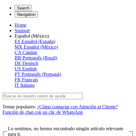
Search
Navigation
Home
Support
Español (México)
ES
Español (España)
MX
Español (México)
CA
Catalan
BR
Português (Brasil)
DE
Deutsch
US
English
PT
Português (Portugal)
FR
Français
IT
Italiano
Temas populares:
¿Cómo contactar con Atención al Cliente?
Función de chat con un clic de WhatsApp
Lo sentimos, no hemos encontrado ningún artículo relevante
para ti.