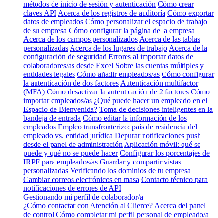
métodos de inicio de sesión y autenticación
Cómo crear
claves API
Acerca de los registros de auditoría
Cómo exportar
datos de empleados
Cómo personalizar el espacio de trabajo
de su empresa
Cómo configurar la página de la empresa
Acerca de los campos personalizados
Acerca de las tablas
personalizadas
Acerca de los lugares de trabajo
Acerca de la
configuración de seguridad
Errores al importar datos de
colaboradores/as desde Excel
Sobre las cuentas múltiples y
entidades legales
Cómo añadir empleados/as
Cómo configurar
la autenticación de dos factores
Autenticación multifactor
(MFA)
Cómo desactivar la autenticación de 2 factores
Cómo
importar empleados/as
¿Qué puede hacer un empleado en el
Espacio de Bienvenida?
Toma de decisiones inteligentes en la
bandeja de entrada
Cómo editar la información de los
empleados
Empleo transfronterizo: país de residencia del
empleado vs. entidad jurídica
Depurar notificaciones push
desde el panel de administración
Aplicación móvil: qué se
puede y qué no se puede hacer
Configurar los porcentajes de
IRPF para empleados/as
Guardar y compartir vistas
personalizadas
Verificando los dominios de tu empresa
Cambiar correos electrónicos en masa
Contacto técnico para
notificaciones de errores de API
Gestionando mi perfil de colaborador/a
¿Cómo contactar con Atención al Cliente?
Acerca del panel
de control
Cómo completar mi perfil personal de empleado/a