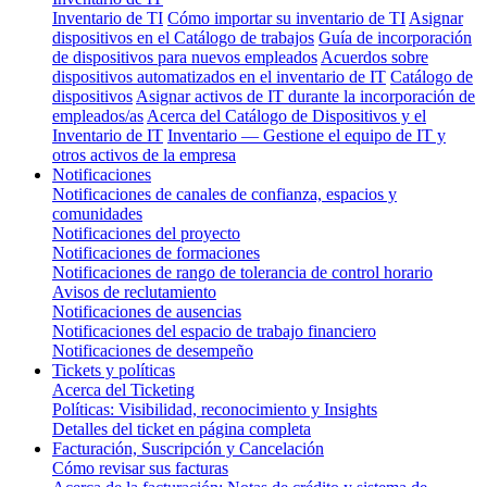
Inventario de TI
Cómo importar su inventario de TI
Asignar
dispositivos en el Catálogo de trabajos
Guía de incorporación
de dispositivos para nuevos empleados
Acuerdos sobre
dispositivos automatizados en el inventario de IT
Catálogo de
dispositivos
Asignar activos de IT durante la incorporación de
empleados/as
Acerca del Catálogo de Dispositivos y el
Inventario de IT
Inventario — Gestione el equipo de IT y
otros activos de la empresa
Notificaciones
Notificaciones de canales de confianza, espacios y
comunidades
Notificaciones del proyecto
Notificaciones de formaciones
Notificaciones de rango de tolerancia de control horario
Avisos de reclutamiento
Notificaciones de ausencias
Notificaciones del espacio de trabajo financiero
Notificaciones de desempeño
Tickets y políticas
Acerca del Ticketing
Políticas: Visibilidad, reconocimiento y Insights
Detalles del ticket en página completa
Facturación, Suscripción y Cancelación
Cómo revisar sus facturas