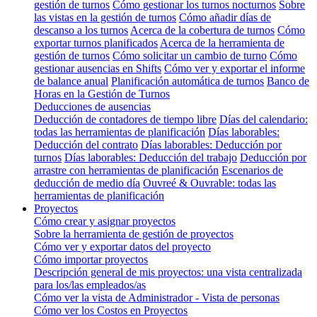
gestión de turnos
Cómo gestionar los turnos nocturnos
Sobre
las vistas en la gestión de turnos
Cómo añadir días de
descanso a los turnos
Acerca de la cobertura de turnos
Cómo
exportar turnos planificados
Acerca de la herramienta de
gestión de turnos
Cómo solicitar un cambio de turno
Cómo
gestionar ausencias en Shifts
Cómo ver y exportar el informe
de balance anual
Planificación automática de turnos
Banco de
Horas en la Gestión de Turnos
Deducciones de ausencias
Deducción de contadores de tiempo libre
Días del calendario:
todas las herramientas de planificación
Días laborables:
Deducción del contrato
Días laborables: Deducción por
turnos
Días laborables: Deducción del trabajo
Deducción por
arrastre con herramientas de planificación
Escenarios de
deducción de medio día
Ouvreé & Ouvrable: todas las
herramientas de planificación
Proyectos
Cómo crear y asignar proyectos
Sobre la herramienta de gestión de proyectos
Cómo ver y exportar datos del proyecto
Cómo importar proyectos
Descripción general de mis proyectos: una vista centralizada
para los/las empleados/as
Cómo ver la vista de Administrador - Vista de personas
Cómo ver los Costos en Proyectos