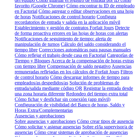
del equipo
Cómo guardar el registro de entrada por ID como
favorito (Google Chrome)
Cómo encontrar tu ID de empleado
en Factorial
Cómo agregar o editar observaciones en una hoja
de horas
Notificaciones de control horario
Configura
recordatorios de entrada y salida en la aplicación móvil
Establecimiento y gestión de contratos Forfait Jours
Detecte
de forma proactiva errores en las hojas de horas con alertas
Notificaciones de seguimiento de tiempo: alerta de
manipulación de turnos
Cálculo del saldo considerando el
tiempo libre
Correcciones automáticas para pausas manuales
Cómo reflejar el trabajo desde casa en Factorial
Categorías de
Tiempo y Bloques
Acerca de la compensación de horas extras
con tiempo libre
Compensación de saldo negativo
Ausencias
remuneradas reflejadas en los cálculos de Forfait Jours
Filtros
de control horario
Cómo descargar informes de tiempo para
empleados/as despedidos/as
Solución de problemas de
entrada/salida mediante código QR
Registrar la entrada desde
una zona horaria diferente
Redondeo del tiempo extra total
Cómo fichar y desfichar sin conexión (app móvil)
Configuración de visibilidad del Banco de horas, Saldo y
Horas Extra/Complementarias
Ausencias y aprobaciones
Sobre ausencias y aprobaciones
Cómo crear tipos de ausencia
Cómo solicitar y asignar ausencias
Sobre el/la supervisor/a de
ausencias
Cómo crear sistemas de aprobación de ausencias