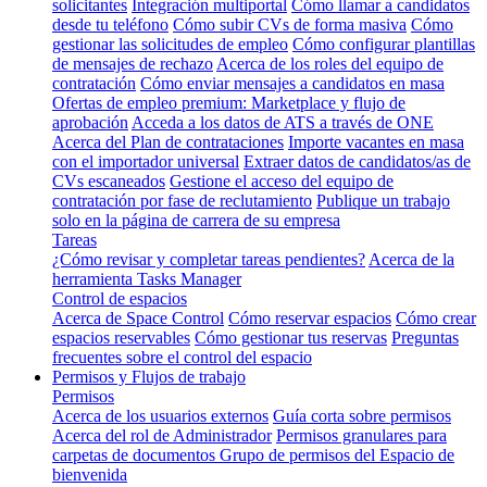
solicitantes
Integración multiportal
Cómo llamar a candidatos
desde tu teléfono
Cómo subir CVs de forma masiva
Cómo
gestionar las solicitudes de empleo
Cómo configurar plantillas
de mensajes de rechazo
Acerca de los roles del equipo de
contratación
Cómo enviar mensajes a candidatos en masa
Ofertas de empleo premium: Marketplace y flujo de
aprobación
Acceda a los datos de ATS a través de ONE
Acerca del Plan de contrataciones
Importe vacantes en masa
con el importador universal
Extraer datos de candidatos/as de
CVs escaneados
Gestione el acceso del equipo de
contratación por fase de reclutamiento
Publique un trabajo
solo en la página de carrera de su empresa
Tareas
¿Cómo revisar y completar tareas pendientes?
Acerca de la
herramienta Tasks Manager
Control de espacios
Acerca de Space Control
Cómo reservar espacios
Cómo crear
espacios reservables
Cómo gestionar tus reservas
Preguntas
frecuentes sobre el control del espacio
Permisos y Flujos de trabajo
Permisos
Acerca de los usuarios externos
Guía corta sobre permisos
Acerca del rol de Administrador
Permisos granulares para
carpetas de documentos
Grupo de permisos del Espacio de
bienvenida