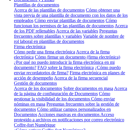
Plantillas de documentos
Acerca de las plantillas de documentos
Cómo obtener una
vista previa de una plantilla de documento con los datos de los
empleados
Cómo enviar plantillas de documentos
Cómo
funcionan los permisos de las plantillas de documentos
Acerca
de los PDF rellenables
Acerca de las variables
Preguntas
frecuentes sobre plantillas y variables
Variable de nombre de
rol laboral en plantillas de documentos
Firma electrónica
Cómo pedir una firma electrónica
Acerca de la firma
electrónica
Cómo firmar un documento (firma electrónica)
¿Por qué no puedo introducir la firma electrónica en mi
documento?
FAQ sobre la firma electrónica
¿Cómo puedo
enviar recordatorios de firma?
Firma electrónica en planes de
acción de desempeño
Acerca de la firma secuencial
Gestión de documentos
Acerca de los documentos
Sobre documentos en masa
Acerca
de la página de configuración de Documentos
Cómo
gestionar la visibilidad de los documentos
Cómo enviar
nóminas en masa
Preguntas frecuentes sobre la gestión de
documentos
Cómo utilizar campos personalizados en
Documentos
Acciones masivas en documentos
Acceso
protegido a archivos en notificaciones por correo electrónico
Coffre-fort Numérique