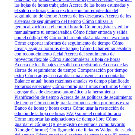
las hojas de horas trabajadas
Acerca de las horas estimadas y
el saldo de horas
Cómo excluir e incluir empleados del
seguimiento de tiempo
Acerca de los descansos
Acerca de los
sistemas de seguimiento del tiempo
Cómo utilizar la
geolocalización en el control horario
Cómo registrar y editar
manualmente tu entrada/salida
Cómo fichar entrada y salida
con el código QR
Cómo fichar entrada/salida en el escritorio
Cómo exportar informes de seguimiento de tiempo
Cómo
crear y asignar horarios de trabajo
Cómo fichar entrada/salida
con reconocimiento facial
Acerca del seguimiento de
proyectos flexible
Cómo autocompletar la hoja de horas
Acerca de los fichajes de salida no registrados
Acerca de las
alertas de seguimiento de tiempo
Compensación por tiempo
extra
Cómo agregar o cambiar una ausencia a un contador
Balance anual: horas máximas anuales vs tiempo planificado
Horarios especiales
Cómo configurar turnos nocturnos
Cómo
agregar días de descanso automático a la herramienta
Planificación de tiempo
Acerca de las políticas de seguimiento
de tiempo
Cómo configurar la compensación por horas extra
Banco de horas y horas extras
Cómo usar la restricción de
edición de la hoja de horas
FAQ sobre el control horario
Cómo importar las asignaciones de tiempo libre
Cómo
guardar el código QR de registro de entrada como favorito
(Google Chrome)
Configuración de feriados
Widget de estado