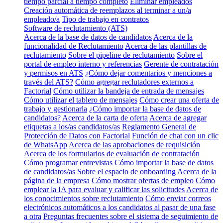
tiempo parcial a tiempo completo
Eliminar empleados
Creación automática de reemplazos al terminar a un/a
empleado/a
Tipo de trabajo en contratos
Software de reclutamiento (ATS)
Acerca de la base de datos de candidatos
Acerca de la
funcionalidad de Reclutamiento
Acerca de las plantillas de
reclutamiento
Sobre el pipeline de reclutamiento
Sobre el
portal de empleo interno y referencias
Gerente de contratación
y permisos en ATS
¿Cómo dejar comentarios y menciones a
través del ATS?
Cómo agregar reclutadores externos a
Factorial
Cómo utilizar la bandeja de entrada de mensajes
Cómo utilizar el tablero de mensajes
Cómo crear una oferta de
trabajo y gestionarla
¿Cómo importar la base de datos de
candidatos?
Acerca de la carta de oferta
Acerca de agregar
etiquetas a los/as candidatos/as
Reglamento General de
Protección de Datos con Factorial
Función de chat con un clic
de WhatsApp
Acerca de las aprobaciones de requisición
Acerca de los formularios de evaluación de contratación
Cómo programar entrevistas
Cómo importar la base de datos
de candidatos/as
Sobre el espacio de onboarding
Acerca de la
página de la empresa
Cómo mostrar ofertas de empleo
Cómo
emplear la IA para evaluar y calificar las solicitudes
Acerca de
los conocimientos sobre reclutamiento
Cómo enviar correos
electrónicos automáticos a los candidatos al pasar de una fase
a otra
Preguntas frecuentes sobre el sistema de seguimiento de