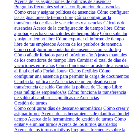
Acerca de las asignaciones de políticas de ausencias
Preguntas frecuentes sobre la configuración de ausencias
Cómo crear y asignar políticas de ausencias
Cómo configurar
las asignaciones de tiempo libre
Cómo configurar la
transferencia de días de vacaciones y ausencias
Cálculos de
ausencias
Acerca de la configuración de tiempo libre
Cómo
aprobar y rechazar solicitudes de tiempo libre
Cómo solicitar
y asignar tiempo libre
Cómo exportar el informe de tiempo
libre de tus empleados
Acerca de los períodos de tenencia
Cómo configurar un contador de ausencias con saldo fijo
Cómo añadir feriados para el próximo año
Ajustes manuales
de los contadores de tiempo libre
Cambiar el total de días de
vacaciones entre años
Cómo funciona el arrastre de ausencias
al final del año
Forfait Jours: Ciclos flexibles
Cómo
configurar una ausencia para permitir la carga de documentos
Cambia la política de Ausencias de un empleado/a con
transferencia de saldo
Cambia la política de Tiempo Libre
para múltiples empleados/as
Cómo funciona la transferencia
de saldo al cambiar las políticas de Ausencias
Gestión de turnos
Cómo configurar días de descanso automáticos
Cómo crear y
asignar turnos
Acerca de las herramientas de planificación del
tiempo
Acerca de la herramienta de gestión de turnos
Cómo
editar y eliminar turnos
Acerca de los turnos guardados
Acerca de los turnos rotativos
Preguntas frecuentes sobre la