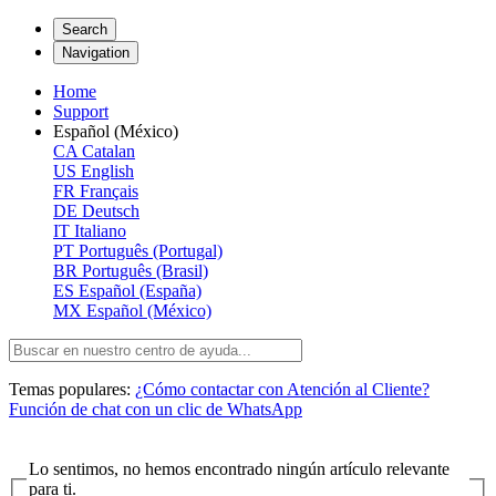
Search
Navigation
Home
Support
Español (México)
CA
Catalan
US
English
FR
Français
DE
Deutsch
IT
Italiano
PT
Português (Portugal)
BR
Português (Brasil)
ES
Español (España)
MX
Español (México)
Temas populares:
¿Cómo contactar con Atención al Cliente?
Función de chat con un clic de WhatsApp
Lo sentimos, no hemos encontrado ningún artículo relevante
para ti.