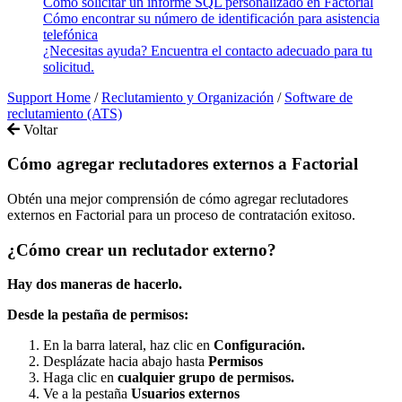
Cómo solicitar un informe SQL personalizado en Factorial
Cómo encontrar su número de identificación para asistencia
telefónica
¿Necesitas ayuda? Encuentra el contacto adecuado para tu
solicitud.
Support Home
/
Reclutamiento y Organización
/
Software de
reclutamiento (ATS)
Voltar
Cómo agregar reclutadores externos a Factorial
Obtén una mejor comprensión de cómo agregar reclutadores
externos en Factorial para un proceso de contratación exitoso.
¿
C
ó
mo
crear
un
reclutador
externo
?
Hay
dos
maneras
de
hacerlo
.
Desde
la
pesta
ñ
a
de
permisos
:
En
la
barra
lateral
,
haz
clic
en
Configuraci
ó
n
.
Despl
á
zate
hacia
abajo
hasta
Permisos
Haga
clic
en
cualquier
grupo
de
permisos
.
Ve
a
la
pesta
ñ
a
Usuarios
externos