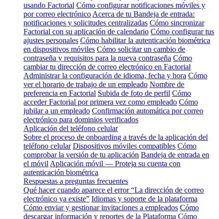
usando Factorial
Cómo configurar notificaciones móviles y
por correo electrónico
Acerca de tu Bandeja de entrada:
notificaciones y solicitudes centralizadas
Cómo sincronizar
Factorial con su aplicación de calendario
Cómo configurar tus
ajustes personales
Cómo habilitar la autenticación biométrica
en dispositivos móviles
Cómo solicitar un cambio de
contraseña y requisitos para la nueva contraseña
Cómo
cambiar tu dirección de correo electrónico en Factorial
Administrar la configuración de idioma, fecha y hora
Cómo
ver el horario de trabajo de un empleado
Nombre de
preferencia en Factorial
Subida de foto de perfil
Cómo
acceder Factorial por primera vez como empleado
Cómo
jubilar a un empleado
Confirmación automática por correo
electrónico para dominios verificados
Aplicación del teléfono celular
Sobre el proceso de onboarding a través de la aplicación del
teléfono celular
Dispositivos móviles compatibles
Cómo
comprobar la versión de tu aplicación
Bandeja de entrada en
el móvil
Aplicación móvil — Proteja su cuenta con
autenticación biométrica
Respuestas a preguntas frecuentes
Qué hacer cuando aparece el error “La dirección de correo
electrónico ya existe”
Idiomas y soporte de la plataforma
Cómo enviar y gestionar invitaciones a empleados
Cómo
descargar información y reportes de la Plataforma
Cómo