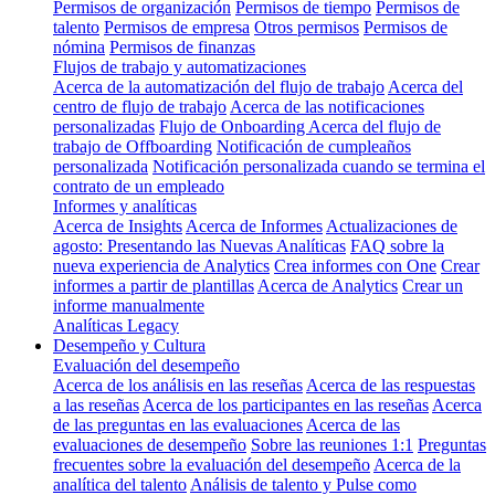
Permisos de organización
Permisos de tiempo
Permisos de
talento
Permisos de empresa
Otros permisos
Permisos de
nómina
Permisos de finanzas
Flujos de trabajo y automatizaciones
Acerca de la automatización del flujo de trabajo
Acerca del
centro de flujo de trabajo
Acerca de las notificaciones
personalizadas
Flujo de Onboarding
Acerca del flujo de
trabajo de Offboarding
Notificación de cumpleaños
personalizada
Notificación personalizada cuando se termina el
contrato de un empleado
Informes y analíticas
Acerca de Insights
Acerca de Informes
Actualizaciones de
agosto: Presentando las Nuevas Analíticas
FAQ sobre la
nueva experiencia de Analytics
Crea informes con One
Crear
informes a partir de plantillas
Acerca de Analytics
Crear un
informe manualmente
Analíticas Legacy
Desempeño y Cultura
Evaluación del desempeño
Acerca de los análisis en las reseñas
Acerca de las respuestas
a las reseñas
Acerca de los participantes en las reseñas
Acerca
de las preguntas en las evaluaciones
Acerca de las
evaluaciones de desempeño
Sobre las reuniones 1:1
Preguntas
frecuentes sobre la evaluación del desempeño
Acerca de la
analítica del talento
Análisis de talento y Pulse como