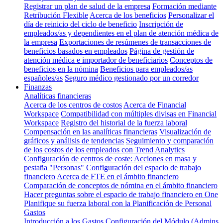
Registrar un plan de salud de la empresa
Formación mediante
Retribución Flexible
Acerca de los beneficios
Personalizar el
día de reinicio del ciclo de beneficio
Inscripción de
empleados/as y dependientes en el plan de atención médica de
la empresa
Exportaciones de resúmenes de transacciones de
beneficios basados en empleados
Página de gestión de
atención médica e importador de beneficiarios
Conceptos de
beneficios en la nómina
Beneficios para empleados/as
españoles/as
Seguro médico gestionado por un corredor
Finanzas
Analíticas financieras
Acerca de los centros de costos
Acerca de Financial
Workspace
Compatibilidad con múltiples divisas en Financial
Workspace
Registro del historial de la fuerza laboral
Compensación en las analíticas financieras
Visualización de
gráficos y análisis de tendencias
Seguimiento y comparación
de los costos de los empleados con Trend Analytics
Configuración de centros de coste: Acciones en masa y
pestaña "Personas"
Configuración del espacio de trabajo
financiero
Acerca de FTE en el ámbito financiero
Comparación de conceptos de nómina en el ámbito financiero
Hacer preguntas sobre el espacio de trabajo financiero en One
Planifique su fuerza laboral con la Planificación de Personal
Gastos
Introducción a los Gastos
Configuración del Módulo (Admins