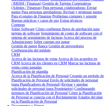
/ RRHH / Finanzas)
Gestión de Tarjetas Corporativas
(Admins / Finanzas)
Para personas colaboradoras: Enviar
gastos
Para personas aprobadoras: Revisar y gestionar gastos
Para el equipo de Finanzas
Problemas comunes y soporte
Buenas prácticas y casos de uso
Extras técnicos
Compras
Sobre Software
Cómo configurar flujos de aprobación para
tarjetas de software
Seguimiento de costes de software con el
sistema de seguimiento de facturas
Acerca del proceso de
Adquisiciones
Sobre cuentas por pagar
Gestión de pagos
Banca
Gestión de proveedores
Configuración del módulo
CRM
Acerca de las facturas de venta
Acerca de los acuerdos en
CRM
Acerca de los clientes en CRM
Marcar las facturas de
venta como pagadas
Planificación de plantilla
Acerca de la Planificación de Personal
Creando un período de
Planificación de Personal
Envío de solicitudes de personal
(para Planificadores de Personal)
Revisar y aprobar
solicitudes de personal (para Propietarios)
Configurando
permisos de Planificación de Personal
Cómo la Planificación
de Personal se conecta con el Reclutamiento
Estados del plan
en la Planificación de Personal
Documentos y Firmas