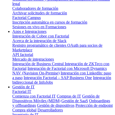
legal
Colaboradores de formación
Archivar solicitudes de formación
Factorial Campus
Inscripción automática en cursos de formación
Sesiones en vivo en Formaciones
Apps e Integraciones
Integración de Cobee con Factorial
Acerca de la integración de Slack
Registro programático de clientes OAuth para socios de
Marketplace
API factorial
Mercado de integraciones
Integración de Business Central
Integración de ZKTeco con
Factorial
Integración de Factorial con Microsoft Dynamics
NAV (Navision On-Premise)
Integración con LinkedIn: paso
a paso
Integración Factorial – SAP Business One
Integración
bidireccional de InfoJobs
Gestión de IT
Factorial IT
Comienza con Factorial IT
Compras de IT
Gestión de
Dispositivos Móviles (MDM)
Gestión de SaaS
Onboardings
y offboardings
Gestión de dispositivos
Protección de endpoint
Compra global
Desarrolladores
Inventario de IT