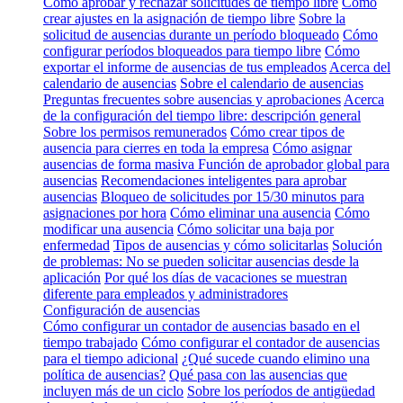
Cómo aprobar y rechazar solicitudes de tiempo libre
Cómo
crear ajustes en la asignación de tiempo libre
Sobre la
solicitud de ausencias durante un período bloqueado
Cómo
configurar períodos bloqueados para tiempo libre
Cómo
exportar el informe de ausencias de tus empleados
Acerca del
calendario de ausencias
Sobre el calendario de ausencias
Preguntas frecuentes sobre ausencias y aprobaciones
Acerca
de la configuración del tiempo libre: descripción general
Sobre los permisos remunerados
Cómo crear tipos de
ausencia para cierres en toda la empresa
Cómo asignar
ausencias de forma masiva
Función de aprobador global para
ausencias
Recomendaciones inteligentes para aprobar
ausencias
Bloqueo de solicitudes por 15/30 minutos para
asignaciones por hora
Cómo eliminar una ausencia
Cómo
modificar una ausencia
Cómo solicitar una baja por
enfermedad
Tipos de ausencias y cómo solicitarlas
Solución
de problemas: No se pueden solicitar ausencias desde la
aplicación
Por qué los días de vacaciones se muestran
diferente para empleados y administradores
Configuración de ausencias
Cómo configurar un contador de ausencias basado en el
tiempo trabajado
Cómo configurar el contador de ausencias
para el tiempo adicional
¿Qué sucede cuando elimino una
política de ausencias?
Qué pasa con las ausencias que
incluyen más de un ciclo
Sobre los períodos de antigüedad