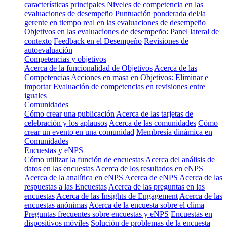
características principales
Niveles de competencia en las
evaluaciones de desempeño
Puntuación ponderada del/la
gerente en tiempo real en las evaluaciones de desempeño
Objetivos en las evaluaciones de desempeño: Panel lateral de
contexto
Feedback en el Desempeño
Revisiones de
autoevaluación
Competencias y objetivos
Acerca de la funcionalidad de Objetivos
Acerca de las
Competencias
Acciones en masa en Objetivos: Eliminar e
importar
Evaluación de competencias en revisiones entre
iguales
Comunidades
Cómo crear una publicación
Acerca de las tarjetas de
celebración y los aplausos
Acerca de las comunidades
Cómo
crear un evento en una comunidad
Membresía dinámica en
Comunidades
Encuestas y eNPS
Cómo utilizar la función de encuestas
Acerca del análisis de
datos en las encuestas
Acerca de los resultados en eNPS
Acerca de la analítica en eNPS
Acerca de eNPS
Acerca de las
respuestas a las Encuestas
Acerca de las preguntas en las
encuestas
Acerca de las Insights de Engagement
Acerca de las
encuestas anónimas
Acerca de la encuesta sobre el clima
Preguntas frecuentes sobre encuestas y eNPS
Encuestas en
dispositivos móviles
Solución de problemas de la encuesta