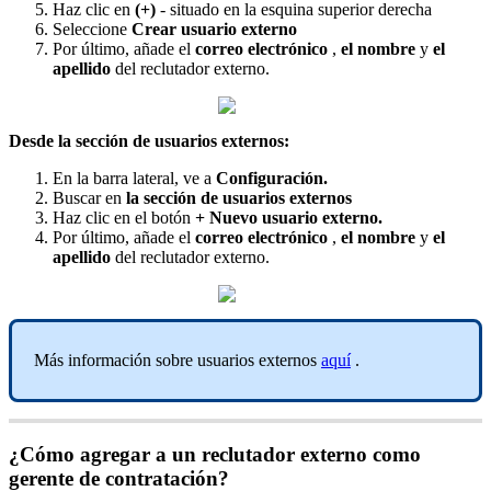
Haz
clic
en
(
+
)
-
situado
en
la
esquina
superior
derecha
Seleccione
Crear
usuario
externo
Por
ú
ltimo
,
a
ñ
ade
el
correo
electr
ó
nico
,
el
nombre
y
el
apellido
del
reclutador
externo
.
Desde
la
secci
ó
n
de
usuarios
externos
:
En
la
barra
lateral
,
ve
a
Configuraci
ó
n
.
Buscar
en
la
secci
ó
n
de
usuarios
externos
Haz
clic
en
el
bot
ó
n
+
Nuevo
usuario
externo
.
Por
ú
ltimo
,
a
ñ
ade
el
correo
electr
ó
nico
,
el
nombre
y
el
apellido
del
reclutador
externo
.
M
á
s
informaci
ó
n
sobre
usuarios
externos
aqu
í
.
¿
C
ó
mo
agregar
a
un
reclutador
externo
como
gerente
de
contrataci
ó
n
?