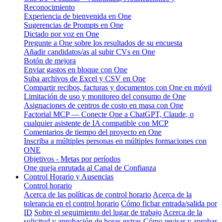
Reconocimiento
Experiencia de bienvenida en One
Sugerencias de Prompts en One
Dictado por voz en One
Pregunte a One sobre los resultados de su encuesta
Añadir candidatos/as al subir CVs en One
Botón de mejora
Enviar gastos en bloque con One
Suba archivos de Excel y CSV en One
Compartir recibos, facturas y documentos con One en móvil
Limitación de uso y monitoreo del consumo de One
Asignaciones de centros de costo en masa con One
Factorial MCP — Conecte One a ChatGPT, Claude, o
cualquier asistente de IA compatible con MCP
Comentarios de tiempo del proyecto en One
Inscriba a múltiples personas en múltiples formaciones con
ONE
Objetivos - Metas por períodos
One queja enrutada al Canal de Confianza
Control Horario y Ausencias
Control horario
Acerca de las políticas de control horario
Acerca de la
tolerancia en el control horario
Cómo fichar entrada/salida por
ID
Sobre el seguimiento del lugar de trabajo
Acerca de la
solicitud y aprobación de horas extras
Cómo revisar y aprobar