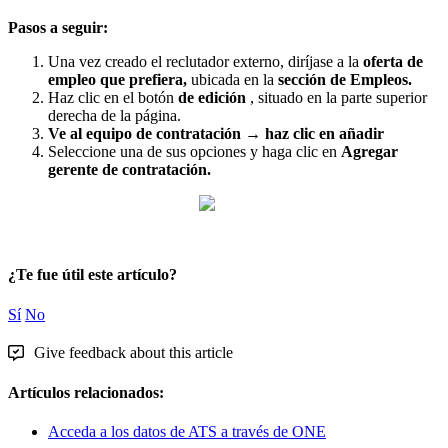
Pasos
a
seguir
:
Una
vez
creado
el
reclutador
externo
,
dir
í
jase
a
la
oferta
de
empleo
que
prefiera
,
ubicada
en
la
secci
ó
n
de
Empleos
.
Haz
clic
en
el
bot
ó
n
de
edici
ó
n
,
situado
en
la
parte
superior
derecha
de
la
p
á
gina
.
Ve
al
equipo
de
contrataci
ó
n
→
haz
clic
en
a
ñ
adir
Seleccione
una
de
sus
opciones
y
haga
clic
en
Agregar
gerente
de
contrataci
ó
n
.
¿Te fue útil este artículo?
Sí
No
Give feedback about this article
Artículos relacionados:
Acceda a los datos de ATS a través de ONE