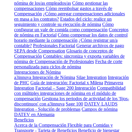
nómina de los/as empleados/as
Cómo gestionar las
compensaciones
Cómo reembolsar gastos a través de
Compensación
¿Cómo agregar compensaciones adicionales
en masa a los contratos?
Estados del ciclo: realice un
seguimiento y controle su ejecución de nómina
Cómo
configurar un vale de comida como compensación
Conceptos
de nómina en Factorial
Cómo compensar los datos de control
horario mediante la compensación
¿Cómo registrar un/a
contable?
Profesionales Factorial
Generar archivos de pago
SEPA desde Compensation
Glosario de conceptos de
Compensación
Contables: sincroniza y exporta variables de
nómina de Compensación de Profesionales
Fecha de corte
personalizada para ciclos de nómina
Integraciones de Nómina
a3innuva Integración de Nómina
Silae Integration
Integración
de PHC
Guía de integración: Factorial x Milena
Primavera
Integration
Factorial – Sage 200 Integración
Compatibilidad
con múltiples integraciones de nómina en el módulo de
compensación
Gestiona los periodos de actividad de los 'fijos-
discontinuos' con a3innuva
Sage 100
DATEV LAUDS
Integration - Solución de problemas
Campos de nómina
DATEV en Alemania
Beneficios
Acerca de la Compensación Flexible para Comidas y
Transporte - Tarjeta de Beneficios
Beneficio de bienestar