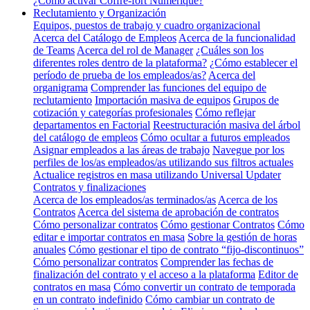
¿Cómo activar Coffre-fort Numérique?
Reclutamiento y Organización
Equipos, puestos de trabajo y cuadro organizacional
Acerca del Catálogo de Empleos
Acerca de la funcionalidad
de Teams
Acerca del rol de Manager
¿Cuáles son los
diferentes roles dentro de la plataforma?
¿Cómo establecer el
período de prueba de los empleados/as?
Acerca del
organigrama
Comprender las funciones del equipo de
reclutamiento
Importación masiva de equipos
Grupos de
cotización y categorías profesionales
Cómo reflejar
departamentos en Factorial
Reestructuración masiva del árbol
del catálogo de empleos
Cómo ocultar a futuros empleados
Asignar empleados a las áreas de trabajo
Navegue por los
perfiles de los/as empleados/as utilizando sus filtros actuales
Actualice registros en masa utilizando Universal Updater
Contratos y finalizaciones
Acerca de los empleados/as terminados/as
Acerca de los
Contratos
Acerca del sistema de aprobación de contratos
Cómo personalizar contratos
Cómo gestionar Contratos
Cómo
editar e importar contratos en masa
Sobre la gestión de horas
anuales
Cómo gestionar el tipo de contrato “fijo-discontinuos”
Cómo personalizar contratos
Comprender las fechas de
finalización del contrato y el acceso a la plataforma
Editor de
contratos en masa
Cómo convertir un contrato de temporada
en un contrato indefinido
Cómo cambiar un contrato de