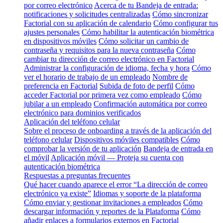
por correo electrónico
Acerca de tu Bandeja de entrada:
notificaciones y solicitudes centralizadas
Cómo sincronizar
Factorial con su aplicación de calendario
Cómo configurar tus
ajustes personales
Cómo habilitar la autenticación biométrica
en dispositivos móviles
Cómo solicitar un cambio de
contraseña y requisitos para la nueva contraseña
Cómo
cambiar tu dirección de correo electrónico en Factorial
Administrar la configuración de idioma, fecha y hora
Cómo
ver el horario de trabajo de un empleado
Nombre de
preferencia en Factorial
Subida de foto de perfil
Cómo
acceder Factorial por primera vez como empleado
Cómo
jubilar a un empleado
Confirmación automática por correo
electrónico para dominios verificados
Aplicación del teléfono celular
Sobre el proceso de onboarding a través de la aplicación del
teléfono celular
Dispositivos móviles compatibles
Cómo
comprobar la versión de tu aplicación
Bandeja de entrada en
el móvil
Aplicación móvil — Proteja su cuenta con
autenticación biométrica
Respuestas a preguntas frecuentes
Qué hacer cuando aparece el error “La dirección de correo
electrónico ya existe”
Idiomas y soporte de la plataforma
Cómo enviar y gestionar invitaciones a empleados
Cómo
descargar información y reportes de la Plataforma
Cómo
añadir enlaces a formularios externos en Factorial