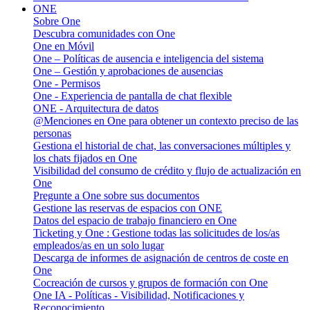
ONE
Sobre One
Descubra comunidades con One
One en Móvil
One – Políticas de ausencia e inteligencia del sistema
One – Gestión y aprobaciones de ausencias
One - Permisos
One - Experiencia de pantalla de chat flexible
ONE - Arquitectura de datos
@Menciones en One para obtener un contexto preciso de las
personas
Gestiona el historial de chat, las conversaciones múltiples y
los chats fijados en One
Visibilidad del consumo de crédito y flujo de actualización en
One
Pregunte a One sobre sus documentos
Gestione las reservas de espacios con ONE
Datos del espacio de trabajo financiero en One
Ticketing y One : Gestione todas las solicitudes de los/as
empleados/as en un solo lugar
Descarga de informes de asignación de centros de coste en
One
Cocreación de cursos y grupos de formación con One
One IA - Políticas - Visibilidad, Notificaciones y
Reconocimiento