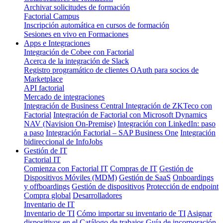
Archivar solicitudes de formación
Factorial Campus
Inscripción automática en cursos de formación
Sesiones en vivo en Formaciones
Apps e Integraciones
Integración de Cobee con Factorial
Acerca de la integración de Slack
Registro programático de clientes OAuth para socios de
Marketplace
API factorial
Mercado de integraciones
Integración de Business Central
Integración de ZKTeco con
Factorial
Integración de Factorial con Microsoft Dynamics
NAV (Navision On-Premise)
Integración con LinkedIn: paso
a paso
Integración Factorial – SAP Business One
Integración
bidireccional de InfoJobs
Gestión de IT
Factorial IT
Comienza con Factorial IT
Compras de IT
Gestión de
Dispositivos Móviles (MDM)
Gestión de SaaS
Onboardings
y offboardings
Gestión de dispositivos
Protección de endpoint
Compra global
Desarrolladores
Inventario de IT
Inventario de TI
Cómo importar su inventario de TI
Asignar
dispositivos en el Catálogo de trabajos
Guía de incorporación