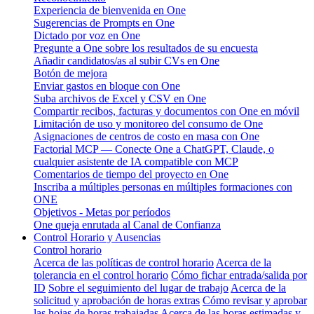
Experiencia de bienvenida en One
Sugerencias de Prompts en One
Dictado por voz en One
Pregunte a One sobre los resultados de su encuesta
Añadir candidatos/as al subir CVs en One
Botón de mejora
Enviar gastos en bloque con One
Suba archivos de Excel y CSV en One
Compartir recibos, facturas y documentos con One en móvil
Limitación de uso y monitoreo del consumo de One
Asignaciones de centros de costo en masa con One
Factorial MCP — Conecte One a ChatGPT, Claude, o
cualquier asistente de IA compatible con MCP
Comentarios de tiempo del proyecto en One
Inscriba a múltiples personas en múltiples formaciones con
ONE
Objetivos - Metas por períodos
One queja enrutada al Canal de Confianza
Control Horario y Ausencias
Control horario
Acerca de las políticas de control horario
Acerca de la
tolerancia en el control horario
Cómo fichar entrada/salida por
ID
Sobre el seguimiento del lugar de trabajo
Acerca de la
solicitud y aprobación de horas extras
Cómo revisar y aprobar
las hojas de horas trabajadas
Acerca de las horas estimadas y