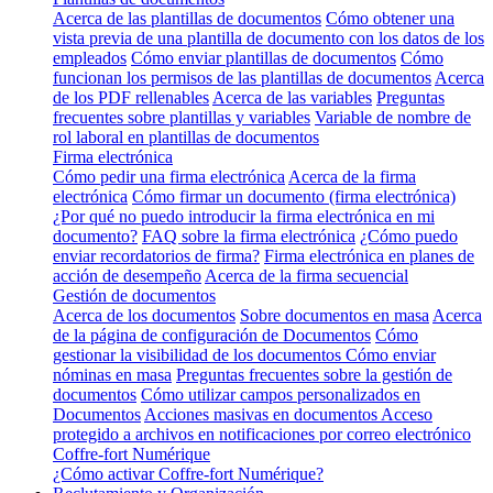
Acerca de las plantillas de documentos
Cómo obtener una
vista previa de una plantilla de documento con los datos de los
empleados
Cómo enviar plantillas de documentos
Cómo
funcionan los permisos de las plantillas de documentos
Acerca
de los PDF rellenables
Acerca de las variables
Preguntas
frecuentes sobre plantillas y variables
Variable de nombre de
rol laboral en plantillas de documentos
Firma electrónica
Cómo pedir una firma electrónica
Acerca de la firma
electrónica
Cómo firmar un documento (firma electrónica)
¿Por qué no puedo introducir la firma electrónica en mi
documento?
FAQ sobre la firma electrónica
¿Cómo puedo
enviar recordatorios de firma?
Firma electrónica en planes de
acción de desempeño
Acerca de la firma secuencial
Gestión de documentos
Acerca de los documentos
Sobre documentos en masa
Acerca
de la página de configuración de Documentos
Cómo
gestionar la visibilidad de los documentos
Cómo enviar
nóminas en masa
Preguntas frecuentes sobre la gestión de
documentos
Cómo utilizar campos personalizados en
Documentos
Acciones masivas en documentos
Acceso
protegido a archivos en notificaciones por correo electrónico
Coffre-fort Numérique
¿Cómo activar Coffre-fort Numérique?