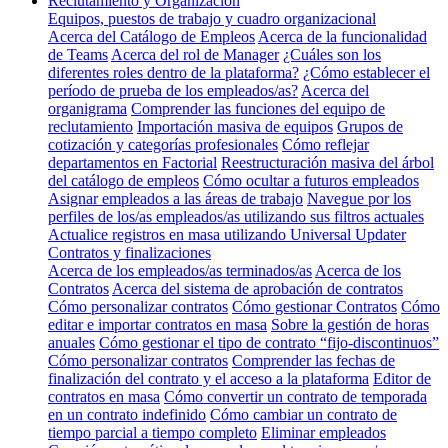
Reclutamiento y Organización
Equipos, puestos de trabajo y cuadro organizacional
Acerca del Catálogo de Empleos
Acerca de la funcionalidad
de Teams
Acerca del rol de Manager
¿Cuáles son los
diferentes roles dentro de la plataforma?
¿Cómo establecer el
período de prueba de los empleados/as?
Acerca del
organigrama
Comprender las funciones del equipo de
reclutamiento
Importación masiva de equipos
Grupos de
cotización y categorías profesionales
Cómo reflejar
departamentos en Factorial
Reestructuración masiva del árbol
del catálogo de empleos
Cómo ocultar a futuros empleados
Asignar empleados a las áreas de trabajo
Navegue por los
perfiles de los/as empleados/as utilizando sus filtros actuales
Actualice registros en masa utilizando Universal Updater
Contratos y finalizaciones
Acerca de los empleados/as terminados/as
Acerca de los
Contratos
Acerca del sistema de aprobación de contratos
Cómo personalizar contratos
Cómo gestionar Contratos
Cómo
editar e importar contratos en masa
Sobre la gestión de horas
anuales
Cómo gestionar el tipo de contrato “fijo-discontinuos”
Cómo personalizar contratos
Comprender las fechas de
finalización del contrato y el acceso a la plataforma
Editor de
contratos en masa
Cómo convertir un contrato de temporada
en un contrato indefinido
Cómo cambiar un contrato de
tiempo parcial a tiempo completo
Eliminar empleados