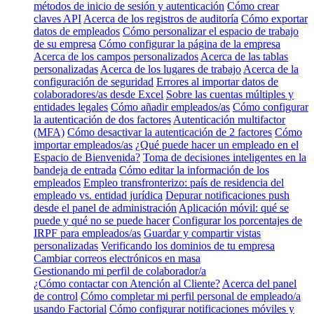
métodos de inicio de sesión y autenticación
Cómo crear
claves API
Acerca de los registros de auditoría
Cómo exportar
datos de empleados
Cómo personalizar el espacio de trabajo
de su empresa
Cómo configurar la página de la empresa
Acerca de los campos personalizados
Acerca de las tablas
personalizadas
Acerca de los lugares de trabajo
Acerca de la
configuración de seguridad
Errores al importar datos de
colaboradores/as desde Excel
Sobre las cuentas múltiples y
entidades legales
Cómo añadir empleados/as
Cómo configurar
la autenticación de dos factores
Autenticación multifactor
(MFA)
Cómo desactivar la autenticación de 2 factores
Cómo
importar empleados/as
¿Qué puede hacer un empleado en el
Espacio de Bienvenida?
Toma de decisiones inteligentes en la
bandeja de entrada
Cómo editar la información de los
empleados
Empleo transfronterizo: país de residencia del
empleado vs. entidad jurídica
Depurar notificaciones push
desde el panel de administración
Aplicación móvil: qué se
puede y qué no se puede hacer
Configurar los porcentajes de
IRPF para empleados/as
Guardar y compartir vistas
personalizadas
Verificando los dominios de tu empresa
Cambiar correos electrónicos en masa
Gestionando mi perfil de colaborador/a
¿Cómo contactar con Atención al Cliente?
Acerca del panel
de control
Cómo completar mi perfil personal de empleado/a
usando Factorial
Cómo configurar notificaciones móviles y