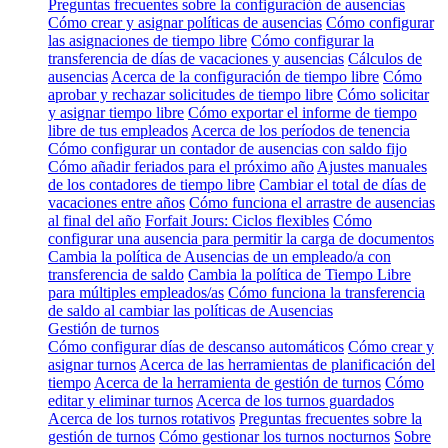
Preguntas frecuentes sobre la configuración de ausencias
Cómo crear y asignar políticas de ausencias
Cómo configurar
las asignaciones de tiempo libre
Cómo configurar la
transferencia de días de vacaciones y ausencias
Cálculos de
ausencias
Acerca de la configuración de tiempo libre
Cómo
aprobar y rechazar solicitudes de tiempo libre
Cómo solicitar
y asignar tiempo libre
Cómo exportar el informe de tiempo
libre de tus empleados
Acerca de los períodos de tenencia
Cómo configurar un contador de ausencias con saldo fijo
Cómo añadir feriados para el próximo año
Ajustes manuales
de los contadores de tiempo libre
Cambiar el total de días de
vacaciones entre años
Cómo funciona el arrastre de ausencias
al final del año
Forfait Jours: Ciclos flexibles
Cómo
configurar una ausencia para permitir la carga de documentos
Cambia la política de Ausencias de un empleado/a con
transferencia de saldo
Cambia la política de Tiempo Libre
para múltiples empleados/as
Cómo funciona la transferencia
de saldo al cambiar las políticas de Ausencias
Gestión de turnos
Cómo configurar días de descanso automáticos
Cómo crear y
asignar turnos
Acerca de las herramientas de planificación del
tiempo
Acerca de la herramienta de gestión de turnos
Cómo
editar y eliminar turnos
Acerca de los turnos guardados
Acerca de los turnos rotativos
Preguntas frecuentes sobre la
gestión de turnos
Cómo gestionar los turnos nocturnos
Sobre