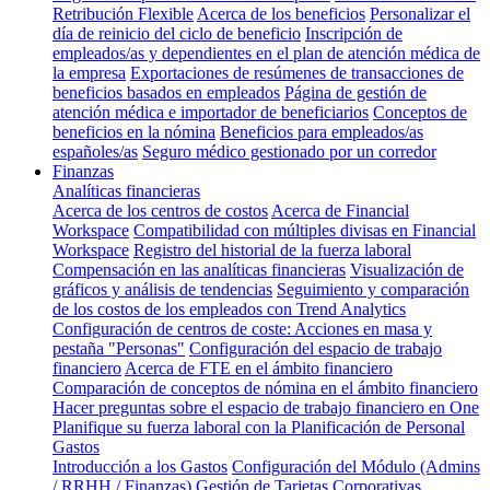
Retribución Flexible
Acerca de los beneficios
Personalizar el
día de reinicio del ciclo de beneficio
Inscripción de
empleados/as y dependientes en el plan de atención médica de
la empresa
Exportaciones de resúmenes de transacciones de
beneficios basados en empleados
Página de gestión de
atención médica e importador de beneficiarios
Conceptos de
beneficios en la nómina
Beneficios para empleados/as
españoles/as
Seguro médico gestionado por un corredor
Finanzas
Analíticas financieras
Acerca de los centros de costos
Acerca de Financial
Workspace
Compatibilidad con múltiples divisas en Financial
Workspace
Registro del historial de la fuerza laboral
Compensación en las analíticas financieras
Visualización de
gráficos y análisis de tendencias
Seguimiento y comparación
de los costos de los empleados con Trend Analytics
Configuración de centros de coste: Acciones en masa y
pestaña "Personas"
Configuración del espacio de trabajo
financiero
Acerca de FTE en el ámbito financiero
Comparación de conceptos de nómina en el ámbito financiero
Hacer preguntas sobre el espacio de trabajo financiero en One
Planifique su fuerza laboral con la Planificación de Personal
Gastos
Introducción a los Gastos
Configuración del Módulo (Admins
/ RRHH / Finanzas)
Gestión de Tarjetas Corporativas