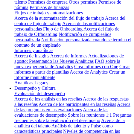
talento
Permisos de empresa
Otros permisos
Permisos de
nómina
Permisos de finanzas
Flujos de trabajo y automatizaciones
Acerca de la automatización del flujo de trabajo
Acerca del
centro de flujo de trabajo
Acerca de las notificaciones
personalizadas
Flujo de Onboarding
Acerca del flujo de
trabajo de Offboarding
Notificación de cumpleaños
personalizada
Notificación personalizada cuando se termina el
contrato de un empleado
Informes y analíticas
Acerca de Insights
Acerca de Informes
Actualizaciones de
agosto: Presentando las Nuevas Analíticas
FAQ sobre la
nueva experiencia de Analytics
Crea informes con One
Crear
informes a partir de plantillas
Acerca de Analytics
Crear un
informe manualmente
Analíticas Legacy
Desempeño y Cultura
Evaluación del desempeño
Acerca de los análisis en las reseñas
Acerca de las respuestas
a las reseñas
Acerca de los participantes en las reseñas
Acerca
de las preguntas en las evaluaciones
Acerca de las
evaluaciones de desempeño
Sobre las reuniones 1:1
Preguntas
frecuentes sobre la evaluación del desempeño
Acerca de la
analítica del talento
Análisis de talento y Pulse como
características principales
Niveles de competencia en las