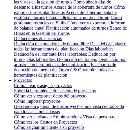
las vistas en la gestión de turnos
Cómo añadir días de
descanso a los turnos
Acerca de la cobertura de turnos
Cómo
exportar turnos planificados
Acerca de la herramienta de
gestión de turnos
Cómo solicitar un cambio de turno
Cómo
gestionar ausencias en Shifts
Cómo ver y exportar el informe
de balance anual
Planificación automática de turnos
Banco de
Horas en la Gestión de Turnos
Deducciones de ausencias
Deducción de contadores de tiempo libre
Días del calendario:
todas las herramientas de planificación
Días laborables:
Deducción del contrato
Días laborables: Deducción por
turnos
Días laborables: Deducción del trabajo
Deducción por
arrastre con herramientas de planificación
Escenarios de
deducción de medio día
Ouvreé & Ouvrable: todas las
herramientas de planificación
Proyectos
Cómo crear y asignar proyectos
Sobre la herramienta de gestión de proyectos
Cómo ver y exportar datos del proyecto
Cómo importar proyectos
Descripción general de mis proyectos: una vista centralizada
para los/las empleados/as
Cómo ver la vista de Administrador - Vista de personas
Cómo ver los Costos en Proyectos
Cómo asignar un cliente a su proyecto