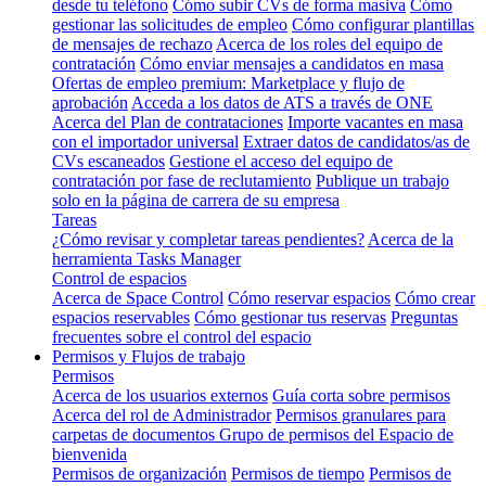
desde tu teléfono
Cómo subir CVs de forma masiva
Cómo
gestionar las solicitudes de empleo
Cómo configurar plantillas
de mensajes de rechazo
Acerca de los roles del equipo de
contratación
Cómo enviar mensajes a candidatos en masa
Ofertas de empleo premium: Marketplace y flujo de
aprobación
Acceda a los datos de ATS a través de ONE
Acerca del Plan de contrataciones
Importe vacantes en masa
con el importador universal
Extraer datos de candidatos/as de
CVs escaneados
Gestione el acceso del equipo de
contratación por fase de reclutamiento
Publique un trabajo
solo en la página de carrera de su empresa
Tareas
¿Cómo revisar y completar tareas pendientes?
Acerca de la
herramienta Tasks Manager
Control de espacios
Acerca de Space Control
Cómo reservar espacios
Cómo crear
espacios reservables
Cómo gestionar tus reservas
Preguntas
frecuentes sobre el control del espacio
Permisos y Flujos de trabajo
Permisos
Acerca de los usuarios externos
Guía corta sobre permisos
Acerca del rol de Administrador
Permisos granulares para
carpetas de documentos
Grupo de permisos del Espacio de
bienvenida
Permisos de organización
Permisos de tiempo
Permisos de