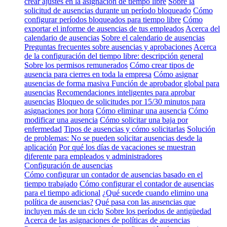
crear ajustes en la asignación de tiempo libre
Sobre la
solicitud de ausencias durante un período bloqueado
Cómo
configurar períodos bloqueados para tiempo libre
Cómo
exportar el informe de ausencias de tus empleados
Acerca del
calendario de ausencias
Sobre el calendario de ausencias
Preguntas frecuentes sobre ausencias y aprobaciones
Acerca
de la configuración del tiempo libre: descripción general
Sobre los permisos remunerados
Cómo crear tipos de
ausencia para cierres en toda la empresa
Cómo asignar
ausencias de forma masiva
Función de aprobador global para
ausencias
Recomendaciones inteligentes para aprobar
ausencias
Bloqueo de solicitudes por 15/30 minutos para
asignaciones por hora
Cómo eliminar una ausencia
Cómo
modificar una ausencia
Cómo solicitar una baja por
enfermedad
Tipos de ausencias y cómo solicitarlas
Solución
de problemas: No se pueden solicitar ausencias desde la
aplicación
Por qué los días de vacaciones se muestran
diferente para empleados y administradores
Configuración de ausencias
Cómo configurar un contador de ausencias basado en el
tiempo trabajado
Cómo configurar el contador de ausencias
para el tiempo adicional
¿Qué sucede cuando elimino una
política de ausencias?
Qué pasa con las ausencias que
incluyen más de un ciclo
Sobre los períodos de antigüedad
Acerca de las asignaciones de políticas de ausencias