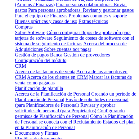
(Admins / Finanzas)
Para personas colaboradoras: Enviar
gastos
Para personas aprobadoras: Revisar y gestionar gastos
Para el equipo de Finanzas
Problemas comunes y soporte
Buenas prácticas y casos de uso
Extras técnicos
Compras
Sobre Software
Cómo configurar flujos de aprobación para
tarjetas de software
Seguimiento de costes de software con el
sistema de seguimiento de facturas
Acerca del proceso de
Adquisiciones
Sobre cuentas por pagar
Gestión de pagos
Banca
Gestión de proveedores
Configuración del módulo
CRM
Acerca de las facturas de venta
Acerca de los acuerdos en
CRM
Acerca de los clientes en CRM
Marcar las facturas de
venta como pagadas
Planificación de plantilla
Acerca de la Planificación de Personal
Creando un período de
Planificación de Personal
Envío de solicitudes de personal
(para Planificadores de Personal)
Revisar y aprobar
solicitudes de personal (para Propietarios)
Configurando
permisos de Planificación de Personal
Cómo la Planificación
de Personal se conecta con el Reclutamiento
Estados del plan
en la Planificación de Personal
Documentos y Firmas
Plantillas de documentos