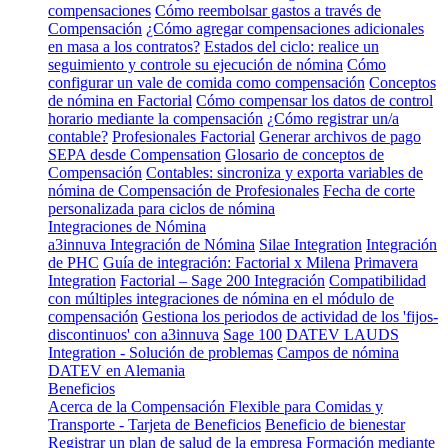
compensaciones
Cómo reembolsar gastos a través de
Compensación
¿Cómo agregar compensaciones adicionales
en masa a los contratos?
Estados del ciclo: realice un
seguimiento y controle su ejecución de nómina
Cómo
configurar un vale de comida como compensación
Conceptos
de nómina en Factorial
Cómo compensar los datos de control
horario mediante la compensación
¿Cómo registrar un/a
contable?
Profesionales Factorial
Generar archivos de pago
SEPA desde Compensation
Glosario de conceptos de
Compensación
Contables: sincroniza y exporta variables de
nómina de Compensación de Profesionales
Fecha de corte
personalizada para ciclos de nómina
Integraciones de Nómina
a3innuva Integración de Nómina
Silae Integration
Integración
de PHC
Guía de integración: Factorial x Milena
Primavera
Integration
Factorial – Sage 200 Integración
Compatibilidad
con múltiples integraciones de nómina en el módulo de
compensación
Gestiona los periodos de actividad de los 'fijos-
discontinuos' con a3innuva
Sage 100
DATEV LAUDS
Integration - Solución de problemas
Campos de nómina
DATEV en Alemania
Beneficios
Acerca de la Compensación Flexible para Comidas y
Transporte - Tarjeta de Beneficios
Beneficio de bienestar
Registrar un plan de salud de la empresa
Formación mediante