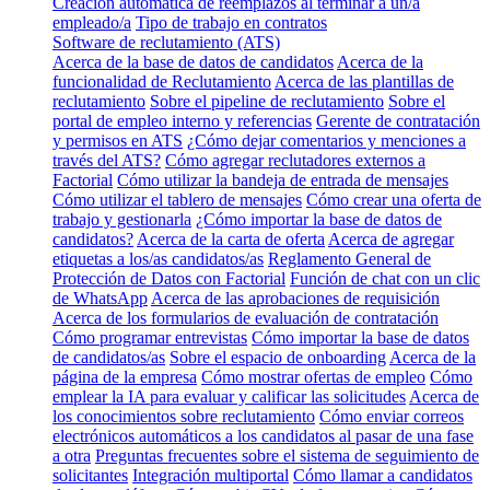
Creación automática de reemplazos al terminar a un/a
empleado/a
Tipo de trabajo en contratos
Software de reclutamiento (ATS)
Acerca de la base de datos de candidatos
Acerca de la
funcionalidad de Reclutamiento
Acerca de las plantillas de
reclutamiento
Sobre el pipeline de reclutamiento
Sobre el
portal de empleo interno y referencias
Gerente de contratación
y permisos en ATS
¿Cómo dejar comentarios y menciones a
través del ATS?
Cómo agregar reclutadores externos a
Factorial
Cómo utilizar la bandeja de entrada de mensajes
Cómo utilizar el tablero de mensajes
Cómo crear una oferta de
trabajo y gestionarla
¿Cómo importar la base de datos de
candidatos?
Acerca de la carta de oferta
Acerca de agregar
etiquetas a los/as candidatos/as
Reglamento General de
Protección de Datos con Factorial
Función de chat con un clic
de WhatsApp
Acerca de las aprobaciones de requisición
Acerca de los formularios de evaluación de contratación
Cómo programar entrevistas
Cómo importar la base de datos
de candidatos/as
Sobre el espacio de onboarding
Acerca de la
página de la empresa
Cómo mostrar ofertas de empleo
Cómo
emplear la IA para evaluar y calificar las solicitudes
Acerca de
los conocimientos sobre reclutamiento
Cómo enviar correos
electrónicos automáticos a los candidatos al pasar de una fase
a otra
Preguntas frecuentes sobre el sistema de seguimiento de
solicitantes
Integración multiportal
Cómo llamar a candidatos