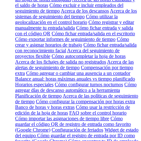
el saldo de horas
Cómo excluir e incluir empleados del
seguimiento de tiempo
Acerca de los descansos
Acerca de los
sistemas de seguimiento del tiempo
Cómo utilizar la
geolocalización en el control horario
Cómo registrar y editar
manualmente tu entrada/salida
Cómo fichar entrada y salida
con el código QR
Cómo fichar entrada/salida en el escritorio
Cómo exportar informes de seguimiento de tiempo
Cómo
crear y asignar horarios de trabajo
Cómo fichar entrada/salida
con reconocimiento facial
Acerca del seguimiento de
proyectos flexible
Cómo autocompletar la hoja de horas
Acerca de los fichajes de salida no registrados
Acerca de las
alertas de seguimiento de tiempo
Compensación por tiempo
extra
Cómo agregar o cambiar una ausencia a un contador
Balance anual: horas máximas anuales vs tiempo planificado
Horarios especiales
Cómo configurar turnos nocturnos
Cómo
agregar días de descanso automático a la herramienta
Planificación de tiempo
Acerca de las políticas de seguimiento
de tiempo
Cómo configurar la compensación por horas extra
Banco de horas y horas extras
Cómo usar la restricción de
edición de la hoja de horas
FAQ sobre el control horario
Cómo importar las asignaciones de tiempo libre
Cómo
guardar el código QR de registro de entrada como favorito
(Google Chrome)
Configuración de feriados
Widget de estado
del equipo
Cómo guardar el registro de entrada por ID como