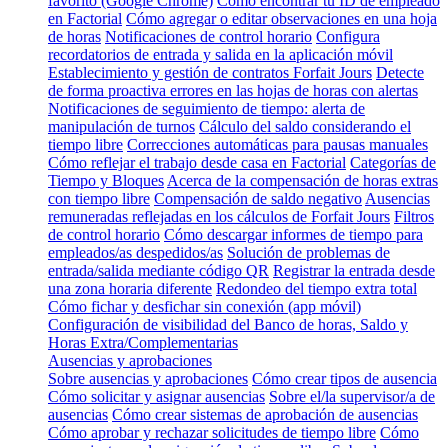
favorito (Google Chrome)
Cómo encontrar tu ID de empleado
en Factorial
Cómo agregar o editar observaciones en una hoja
de horas
Notificaciones de control horario
Configura
recordatorios de entrada y salida en la aplicación móvil
Establecimiento y gestión de contratos Forfait Jours
Detecte
de forma proactiva errores en las hojas de horas con alertas
Notificaciones de seguimiento de tiempo: alerta de
manipulación de turnos
Cálculo del saldo considerando el
tiempo libre
Correcciones automáticas para pausas manuales
Cómo reflejar el trabajo desde casa en Factorial
Categorías de
Tiempo y Bloques
Acerca de la compensación de horas extras
con tiempo libre
Compensación de saldo negativo
Ausencias
remuneradas reflejadas en los cálculos de Forfait Jours
Filtros
de control horario
Cómo descargar informes de tiempo para
empleados/as despedidos/as
Solución de problemas de
entrada/salida mediante código QR
Registrar la entrada desde
una zona horaria diferente
Redondeo del tiempo extra total
Cómo fichar y desfichar sin conexión (app móvil)
Configuración de visibilidad del Banco de horas, Saldo y
Horas Extra/Complementarias
Ausencias y aprobaciones
Sobre ausencias y aprobaciones
Cómo crear tipos de ausencia
Cómo solicitar y asignar ausencias
Sobre el/la supervisor/a de
ausencias
Cómo crear sistemas de aprobación de ausencias
Cómo aprobar y rechazar solicitudes de tiempo libre
Cómo