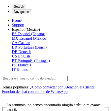
Search
Navigation
Home
Support
Español (México)
ES
Español (España)
MX
Español (México)
CA
Catalan
BR
Português (Brasil)
DE
Deutsch
US
English
PT
Português (Portugal)
FR
Français
IT
Italiano
Temas populares:
¿Cómo contactar con Atención al Cliente?
Función de chat con un clic de WhatsApp
Lo sentimos, no hemos encontrado ningún artículo relevante
para ti.