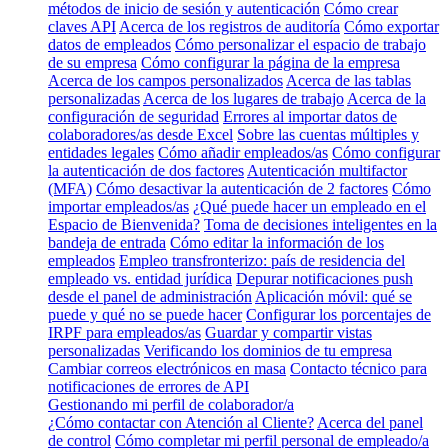
métodos de inicio de sesión y autenticación
Cómo crear
claves API
Acerca de los registros de auditoría
Cómo exportar
datos de empleados
Cómo personalizar el espacio de trabajo
de su empresa
Cómo configurar la página de la empresa
Acerca de los campos personalizados
Acerca de las tablas
personalizadas
Acerca de los lugares de trabajo
Acerca de la
configuración de seguridad
Errores al importar datos de
colaboradores/as desde Excel
Sobre las cuentas múltiples y
entidades legales
Cómo añadir empleados/as
Cómo configurar
la autenticación de dos factores
Autenticación multifactor
(MFA)
Cómo desactivar la autenticación de 2 factores
Cómo
importar empleados/as
¿Qué puede hacer un empleado en el
Espacio de Bienvenida?
Toma de decisiones inteligentes en la
bandeja de entrada
Cómo editar la información de los
empleados
Empleo transfronterizo: país de residencia del
empleado vs. entidad jurídica
Depurar notificaciones push
desde el panel de administración
Aplicación móvil: qué se
puede y qué no se puede hacer
Configurar los porcentajes de
IRPF para empleados/as
Guardar y compartir vistas
personalizadas
Verificando los dominios de tu empresa
Cambiar correos electrónicos en masa
Contacto técnico para
notificaciones de errores de API
Gestionando mi perfil de colaborador/a
¿Cómo contactar con Atención al Cliente?
Acerca del panel
de control
Cómo completar mi perfil personal de empleado/a