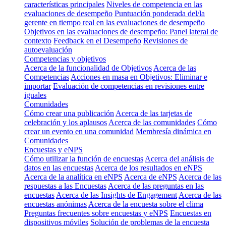
características principales
Niveles de competencia en las
evaluaciones de desempeño
Puntuación ponderada del/la
gerente en tiempo real en las evaluaciones de desempeño
Objetivos en las evaluaciones de desempeño: Panel lateral de
contexto
Feedback en el Desempeño
Revisiones de
autoevaluación
Competencias y objetivos
Acerca de la funcionalidad de Objetivos
Acerca de las
Competencias
Acciones en masa en Objetivos: Eliminar e
importar
Evaluación de competencias en revisiones entre
iguales
Comunidades
Cómo crear una publicación
Acerca de las tarjetas de
celebración y los aplausos
Acerca de las comunidades
Cómo
crear un evento en una comunidad
Membresía dinámica en
Comunidades
Encuestas y eNPS
Cómo utilizar la función de encuestas
Acerca del análisis de
datos en las encuestas
Acerca de los resultados en eNPS
Acerca de la analítica en eNPS
Acerca de eNPS
Acerca de las
respuestas a las Encuestas
Acerca de las preguntas en las
encuestas
Acerca de las Insights de Engagement
Acerca de las
encuestas anónimas
Acerca de la encuesta sobre el clima
Preguntas frecuentes sobre encuestas y eNPS
Encuestas en
dispositivos móviles
Solución de problemas de la encuesta