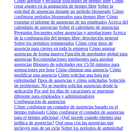
Cómo aprobar y rechazar solicitudes de tiempo libre
Cómo
crear ajustes en la asignación de tiempo libre
Sobre la
solicitud de ausencias durante un período bloqueado
Cómo
configurar períodos bloqueados para tiempo libre
Cómo
exportar el informe de ausencias de tus empleados
Acerca del
calendario de ausencias
Sobre el calendario de ausencias
Preguntas frecuentes sobre ausencias y aprobaciones
Acerca
de la configuración del tiempo libre: descripción general
Sobre los permisos remunerados
Cómo crear tipos de
ausencia para cierres en toda la empresa
Cómo asignar
ausencias de forma masiva
Función de aprobador global para
ausencias
Recomendaciones inteligentes para aprobar
ausencias
Bloqueo de solicitudes por 15/30 minutos para
asignaciones por hora
Cómo eliminar una ausencia
Cómo
modificar una ausencia
Cómo solicitar una baja por
enfermedad
Tipos de ausencias y cómo solicitarlas
Solución
de problemas: No se pueden solicitar ausencias desde la
aplicación
Por qué los días de vacaciones se muestran
diferente para empleados y administradores
Configuración de ausencias
Cómo configurar un contador de ausencias basado en el
tiempo trabajado
Cómo configurar el contador de ausencias
para el tiempo adicional
¿Qué sucede cuando elimino una
política de ausencias?
Qué pasa con las ausencias que
incluyen más de un ciclo
Sobre los períodos de antigüedad