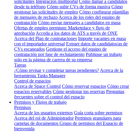
solicitantes
Integración multiportal
Cómo llamar a candidatos
desde tu teléfono
Cómo subir CVs de forma masiva
Cómo
gestionar las solicitudes de empleo
Cómo configurar plantillas
de mensajes de rechazo
Acerca de los roles del equipo de
contratación
Cómo enviar mensajes a candidatos en masa
Ofertas de empleo premium: Marketplace y flujo de
aprobación
Acceda a los datos de ATS a través de ONE
Acerca del Plan de contrataciones
Importe vacantes en masa
con el importador universal
Extraer datos de candidatos/as de
CVs escaneados
Gestione el acceso del equipo de
contratación por fase de reclutamiento
Publique un trabajo
solo en la página de carrera de su empresa
Tareas
¿Cómo revisar y completar tareas pendientes?
Acerca de la
herramienta Tasks Manager
Control de espacios
Acerca de Space Control
Cómo reservar espacios
Cómo crear
espacios reservables
Cómo gestionar tus reservas
Preguntas
frecuentes sobre el control del espacio
Permisos y Flujos de trabajo
Permisos
Acerca de los usuarios externos
Guía corta sobre permisos
Acerca del rol de Administrador
Permisos granulares para
carpetas de documentos
Grupo de permisos del Espacio de
bienvenida