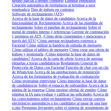
tiempo parcial a tiempo completo
Eliminar empleados
Creación automática de reemplazos al terminar a un/a
empleado/a
Tipo de trabajo en contratos
Software de reclutamiento (ATS)
Acerca de la base de datos de candidatos
Acerca de la
funcionalidad de Reclutamiento
Acerca de las plantillas de
reclutamiento
Sobre el pipeline de reclutamiento
Sobre el
portal de empleo interno y referencias
Gerente de contratación
y permisos en ATS
¿Cómo dejar comentarios y menciones a
través del ATS?
Cómo agregar reclutadores externos a
Factorial
Cómo utilizar la bandeja de entrada de mensajes
Cómo utilizar el tablero de mensajes
Cómo crear una oferta de
trabajo y gestionarla
¿Cómo importar la base de datos de
candidatos?
Acerca de la carta de oferta
Acerca de agregar
etiquetas a los/as candidatos/as
Reglamento General de
Protección de Datos con Factorial
Función de chat con un clic
de WhatsApp
Acerca de las aprobaciones de requisición
Acerca de los formularios de evaluación de contratación
Cómo programar entrevistas
Cómo importar la base de datos
de candidatos/as
Sobre el espacio de onboarding
Acerca de la
página de la empresa
Cómo mostrar ofertas de empleo
Cómo
emplear la IA para evaluar y calificar las solicitudes
Acerca de
los conocimientos sobre reclutamiento
Cómo enviar correos
electrónicos automáticos a los candidatos al pasar de una fase
a otra
Preguntas frecuentes sobre el sistema de seguimiento de