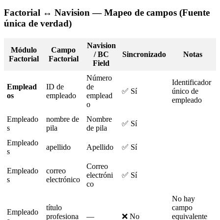
Factorial
↔
Navision
—
Mapeo
de
campos
(
Fuente
ú
nica
de
verdad
)
Navision
M
ó
dulo
Campo
/
BC
Sincronizado
Notas
Factorial
Factorial
Field
N
ú
mero
Identificador
Emplead
ID
de
de
✅
S
í
ú
nico
de
os
empleado
emplead
empleado
o
Empleado
nombre
de
Nombre
✅
S
í
s
pila
de
pila
Empleado
apellido
Apellido
✅
S
í
s
Correo
Empleado
correo
electr
ó
ni
✅
S
í
s
electr
ó
nico
co
No
hay
t
í
tulo
campo
Empleado
profesiona
—
❌
No
equivalente