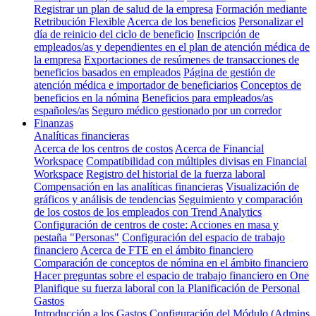
Registrar un plan de salud de la empresa
Formación mediante
Retribución Flexible
Acerca de los beneficios
Personalizar el
día de reinicio del ciclo de beneficio
Inscripción de
empleados/as y dependientes en el plan de atención médica de
la empresa
Exportaciones de resúmenes de transacciones de
beneficios basados en empleados
Página de gestión de
atención médica e importador de beneficiarios
Conceptos de
beneficios en la nómina
Beneficios para empleados/as
españoles/as
Seguro médico gestionado por un corredor
Finanzas
Analíticas financieras
Acerca de los centros de costos
Acerca de Financial
Workspace
Compatibilidad con múltiples divisas en Financial
Workspace
Registro del historial de la fuerza laboral
Compensación en las analíticas financieras
Visualización de
gráficos y análisis de tendencias
Seguimiento y comparación
de los costos de los empleados con Trend Analytics
Configuración de centros de coste: Acciones en masa y
pestaña "Personas"
Configuración del espacio de trabajo
financiero
Acerca de FTE en el ámbito financiero
Comparación de conceptos de nómina en el ámbito financiero
Hacer preguntas sobre el espacio de trabajo financiero en One
Planifique su fuerza laboral con la Planificación de Personal
Gastos
Introducción a los Gastos
Configuración del Módulo (Admins