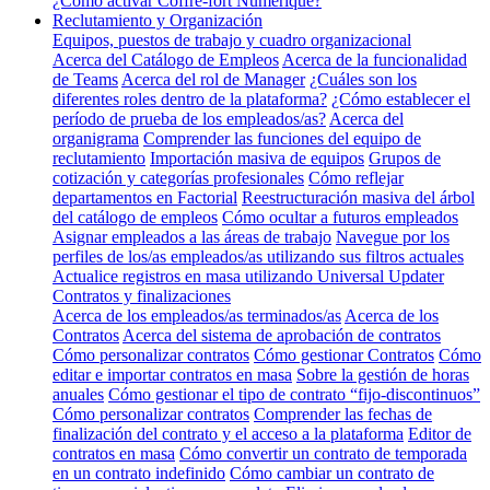
¿Cómo activar Coffre-fort Numérique?
Reclutamiento y Organización
Equipos, puestos de trabajo y cuadro organizacional
Acerca del Catálogo de Empleos
Acerca de la funcionalidad
de Teams
Acerca del rol de Manager
¿Cuáles son los
diferentes roles dentro de la plataforma?
¿Cómo establecer el
período de prueba de los empleados/as?
Acerca del
organigrama
Comprender las funciones del equipo de
reclutamiento
Importación masiva de equipos
Grupos de
cotización y categorías profesionales
Cómo reflejar
departamentos en Factorial
Reestructuración masiva del árbol
del catálogo de empleos
Cómo ocultar a futuros empleados
Asignar empleados a las áreas de trabajo
Navegue por los
perfiles de los/as empleados/as utilizando sus filtros actuales
Actualice registros en masa utilizando Universal Updater
Contratos y finalizaciones
Acerca de los empleados/as terminados/as
Acerca de los
Contratos
Acerca del sistema de aprobación de contratos
Cómo personalizar contratos
Cómo gestionar Contratos
Cómo
editar e importar contratos en masa
Sobre la gestión de horas
anuales
Cómo gestionar el tipo de contrato “fijo-discontinuos”
Cómo personalizar contratos
Comprender las fechas de
finalización del contrato y el acceso a la plataforma
Editor de
contratos en masa
Cómo convertir un contrato de temporada
en un contrato indefinido
Cómo cambiar un contrato de