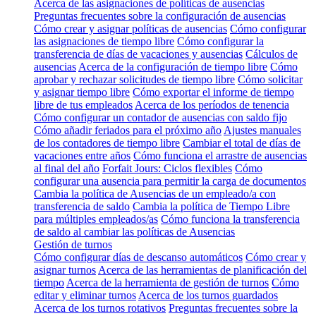
Acerca de las asignaciones de políticas de ausencias
Preguntas frecuentes sobre la configuración de ausencias
Cómo crear y asignar políticas de ausencias
Cómo configurar
las asignaciones de tiempo libre
Cómo configurar la
transferencia de días de vacaciones y ausencias
Cálculos de
ausencias
Acerca de la configuración de tiempo libre
Cómo
aprobar y rechazar solicitudes de tiempo libre
Cómo solicitar
y asignar tiempo libre
Cómo exportar el informe de tiempo
libre de tus empleados
Acerca de los períodos de tenencia
Cómo configurar un contador de ausencias con saldo fijo
Cómo añadir feriados para el próximo año
Ajustes manuales
de los contadores de tiempo libre
Cambiar el total de días de
vacaciones entre años
Cómo funciona el arrastre de ausencias
al final del año
Forfait Jours: Ciclos flexibles
Cómo
configurar una ausencia para permitir la carga de documentos
Cambia la política de Ausencias de un empleado/a con
transferencia de saldo
Cambia la política de Tiempo Libre
para múltiples empleados/as
Cómo funciona la transferencia
de saldo al cambiar las políticas de Ausencias
Gestión de turnos
Cómo configurar días de descanso automáticos
Cómo crear y
asignar turnos
Acerca de las herramientas de planificación del
tiempo
Acerca de la herramienta de gestión de turnos
Cómo
editar y eliminar turnos
Acerca de los turnos guardados
Acerca de los turnos rotativos
Preguntas frecuentes sobre la