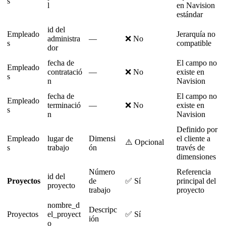
s
l
en
Navision
est
á
ndar
id
del
Empleado
Jerarqu
í
a
no
administra
—
❌
No
s
compatible
dor
fecha
de
El
campo
no
Empleado
contrataci
ó
—
❌
No
existe
en
s
n
Navision
fecha
de
El
campo
no
Empleado
terminaci
ó
—
❌
No
existe
en
s
n
Navision
Definido
por
Empleado
lugar
de
Dimensi
el
cliente
a
⚠
Opcional
s
trabajo
ó
n
trav
é
s
de
dimensiones
N
ú
mero
Referencia
id
del
Proyectos
de
✅
S
í
principal
del
proyecto
trabajo
proyecto
nombre_d
Descripc
Proyectos
el_proyect
✅
S
í
i
ó
n
o