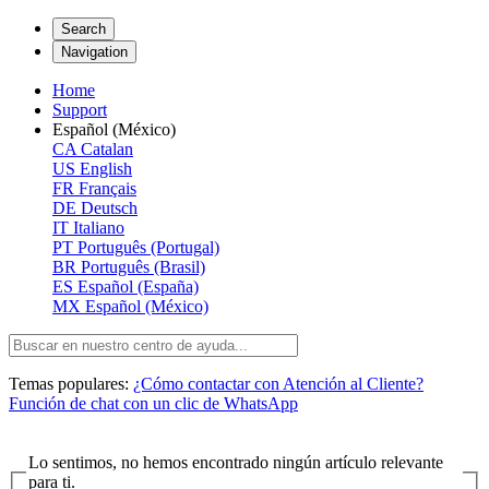
Search
Navigation
Home
Support
Español (México)
CA
Catalan
US
English
FR
Français
DE
Deutsch
IT
Italiano
PT
Português (Portugal)
BR
Português (Brasil)
ES
Español (España)
MX
Español (México)
Temas populares:
¿Cómo contactar con Atención al Cliente?
Función de chat con un clic de WhatsApp
Lo sentimos, no hemos encontrado ningún artículo relevante
para ti.