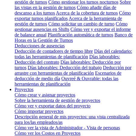
gestión de turnos
Cómo gestionar los turnos nocturnos
Sobre
las vistas en la gestión de turnos
Cómo añadir días de
descanso a los turnos
Acerca de la cobertura de turnos
Cómo
exportar turnos planificados
Acerca de la herramienta de
gestión de turnos
Cómo solicitar un cambio de turno
Cómo
gestionar ausencias en Shifts
Cómo ver y exportar el informe
de balance anual
Planificación automática de turnos
Banco de
Horas en la Gestión de Turnos
Deducciones de ausencias
Deducción de contadores de tiempo libre
Días del calendario:
todas las herramientas de planificación
Días laborables:
Deducción del contrato
Días laborables: Deducción por
turnos
Días laborables: Deducción del trabajo
Deducción por
arrastre con herramientas de planificación
Escenarios de
deducción de medio día
Ouvreé & Ouvrable: todas las
herramientas de planificación
Proyectos
Cómo crear y asignar proyectos
Sobre la herramienta de gestión de proyectos
Cómo ver y exportar datos del proyecto
Cómo importar proyectos
Descripción general de mis proyectos: una vista centralizada
para los/las empleados/as
Cómo ver la vista de Administrador - Vista de personas
Cómo ver los Costos en Proyectos