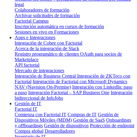
legal
Colaboradores de formación
Archivar solicitudes de formación
Factorial Campus
Inscripción automática en cursos de formación
Sesiones en vivo en Formaciones
Apps e Integraciones
Integración de Cobee con Factorial
Acerca de la integración de Slack
Registro programático de clientes OAuth para socios de
Marketplace
API factorial
Mercado de integraciones
Integración de Business Central
Integración de ZKTeco con
Factorial
Integración de Factorial con Microsoft Dynamics
NAV (Navision On-Premise)
Integración con LinkedIn: paso
a paso
Integración Factorial – SAP Business One
Integración
bidireccional de InfoJobs
Gestión de IT
Factorial IT
Comienza con Factorial IT
Compras de IT
Gestión de
Dispositivos Móviles (MDM)
Gestión de SaaS
Onboardings
y offboardings
Gestión de dispositivos
Protección de endpoint
Compra global
Desarrolladores
Inventario de IT