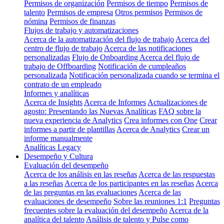
Permisos de organización
Permisos de tiempo
Permisos de
talento
Permisos de empresa
Otros permisos
Permisos de
nómina
Permisos de finanzas
Flujos de trabajo y automatizaciones
Acerca de la automatización del flujo de trabajo
Acerca del
centro de flujo de trabajo
Acerca de las notificaciones
personalizadas
Flujo de Onboarding
Acerca del flujo de
trabajo de Offboarding
Notificación de cumpleaños
personalizada
Notificación personalizada cuando se termina el
contrato de un empleado
Informes y analíticas
Acerca de Insights
Acerca de Informes
Actualizaciones de
agosto: Presentando las Nuevas Analíticas
FAQ sobre la
nueva experiencia de Analytics
Crea informes con One
Crear
informes a partir de plantillas
Acerca de Analytics
Crear un
informe manualmente
Analíticas Legacy
Desempeño y Cultura
Evaluación del desempeño
Acerca de los análisis en las reseñas
Acerca de las respuestas
a las reseñas
Acerca de los participantes en las reseñas
Acerca
de las preguntas en las evaluaciones
Acerca de las
evaluaciones de desempeño
Sobre las reuniones 1:1
Preguntas
frecuentes sobre la evaluación del desempeño
Acerca de la
analítica del talento
Análisis de talento y Pulse como