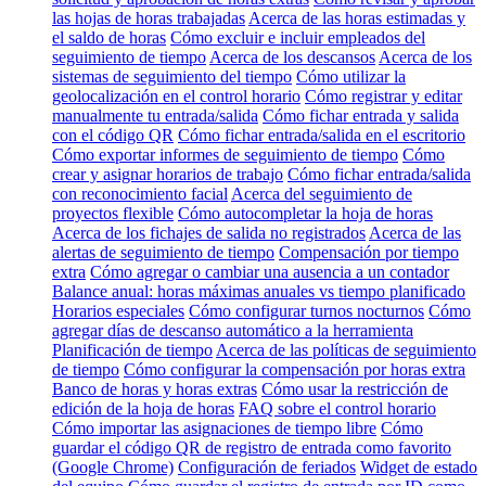
las hojas de horas trabajadas
Acerca de las horas estimadas y
el saldo de horas
Cómo excluir e incluir empleados del
seguimiento de tiempo
Acerca de los descansos
Acerca de los
sistemas de seguimiento del tiempo
Cómo utilizar la
geolocalización en el control horario
Cómo registrar y editar
manualmente tu entrada/salida
Cómo fichar entrada y salida
con el código QR
Cómo fichar entrada/salida en el escritorio
Cómo exportar informes de seguimiento de tiempo
Cómo
crear y asignar horarios de trabajo
Cómo fichar entrada/salida
con reconocimiento facial
Acerca del seguimiento de
proyectos flexible
Cómo autocompletar la hoja de horas
Acerca de los fichajes de salida no registrados
Acerca de las
alertas de seguimiento de tiempo
Compensación por tiempo
extra
Cómo agregar o cambiar una ausencia a un contador
Balance anual: horas máximas anuales vs tiempo planificado
Horarios especiales
Cómo configurar turnos nocturnos
Cómo
agregar días de descanso automático a la herramienta
Planificación de tiempo
Acerca de las políticas de seguimiento
de tiempo
Cómo configurar la compensación por horas extra
Banco de horas y horas extras
Cómo usar la restricción de
edición de la hoja de horas
FAQ sobre el control horario
Cómo importar las asignaciones de tiempo libre
Cómo
guardar el código QR de registro de entrada como favorito
(Google Chrome)
Configuración de feriados
Widget de estado