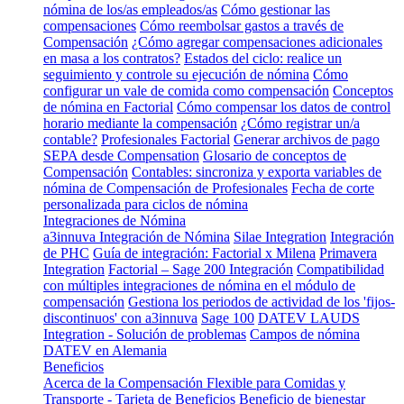
nómina de los/as empleados/as
Cómo gestionar las
compensaciones
Cómo reembolsar gastos a través de
Compensación
¿Cómo agregar compensaciones adicionales
en masa a los contratos?
Estados del ciclo: realice un
seguimiento y controle su ejecución de nómina
Cómo
configurar un vale de comida como compensación
Conceptos
de nómina en Factorial
Cómo compensar los datos de control
horario mediante la compensación
¿Cómo registrar un/a
contable?
Profesionales Factorial
Generar archivos de pago
SEPA desde Compensation
Glosario de conceptos de
Compensación
Contables: sincroniza y exporta variables de
nómina de Compensación de Profesionales
Fecha de corte
personalizada para ciclos de nómina
Integraciones de Nómina
a3innuva Integración de Nómina
Silae Integration
Integración
de PHC
Guía de integración: Factorial x Milena
Primavera
Integration
Factorial – Sage 200 Integración
Compatibilidad
con múltiples integraciones de nómina en el módulo de
compensación
Gestiona los periodos de actividad de los 'fijos-
discontinuos' con a3innuva
Sage 100
DATEV LAUDS
Integration - Solución de problemas
Campos de nómina
DATEV en Alemania
Beneficios
Acerca de la Compensación Flexible para Comidas y
Transporte - Tarjeta de Beneficios
Beneficio de bienestar