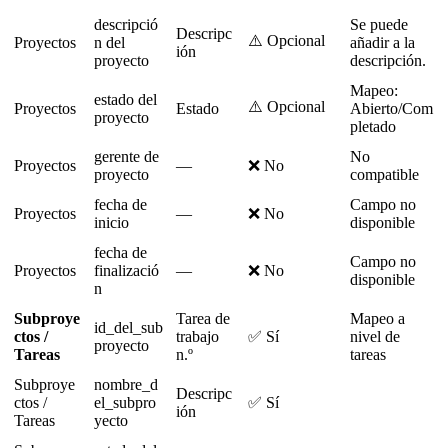
descripci
ó
Se
puede
Descripc
⚠
Opcional
Proyectos
n
del
a
ñ
adir
a
la
i
ó
n
proyecto
descripci
ó
n
.
Mapeo
:
estado
del
⚠
Opcional
Proyectos
Estado
Abierto
/
Com
proyecto
pletado
gerente
de
No
Proyectos
—
❌
No
proyecto
compatible
fecha
de
Campo
no
Proyectos
—
❌
No
inicio
disponible
fecha
de
Campo
no
Proyectos
finalizaci
ó
—
❌
No
disponible
n
Subproye
Tarea
de
Mapeo
a
id_del_sub
ctos
/
trabajo
✅
S
í
nivel
de
proyecto
Tareas
n
.
º
tareas
Subproye
nombre_d
Descripc
ctos
/
el_subpro
✅
S
í
i
ó
n
Tareas
yecto