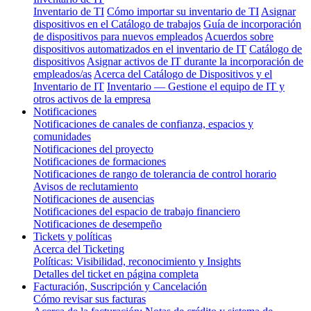
Inventario de TI
Cómo importar su inventario de TI
Asignar
dispositivos en el Catálogo de trabajos
Guía de incorporación
de dispositivos para nuevos empleados
Acuerdos sobre
dispositivos automatizados en el inventario de IT
Catálogo de
dispositivos
Asignar activos de IT durante la incorporación de
empleados/as
Acerca del Catálogo de Dispositivos y el
Inventario de IT
Inventario — Gestione el equipo de IT y
otros activos de la empresa
Notificaciones
Notificaciones de canales de confianza, espacios y
comunidades
Notificaciones del proyecto
Notificaciones de formaciones
Notificaciones de rango de tolerancia de control horario
Avisos de reclutamiento
Notificaciones de ausencias
Notificaciones del espacio de trabajo financiero
Notificaciones de desempeño
Tickets y políticas
Acerca del Ticketing
Políticas: Visibilidad, reconocimiento y Insights
Detalles del ticket en página completa
Facturación, Suscripción y Cancelación
Cómo revisar sus facturas