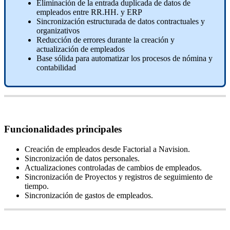
Eliminaci
ó
n
de
la
entrada
duplicada
de
datos
de
empleados
entre
RR
.
HH
.
y
ERP
Sincronizaci
ó
n
estructurada
de
datos
contractuales
y
organizativos
Reducci
ó
n
de
errores
durante
la
creaci
ó
n
y
actualizaci
ó
n
de
empleados
Base
s
ó
lida
para
automatizar
los
procesos
de
n
ó
mina
y
contabilidad
Funcionalidades
principales
Creaci
ó
n
de
empleados
desde
Factorial
a
Navision
.
Sincronizaci
ó
n
de
datos
personales
.
Actualizaciones
controladas
de
cambios
de
empleados
.
Sincronizaci
ó
n
de
Proyectos
y
registros
de
seguimiento
de
tiempo
.
Sincronizaci
ó
n
de
gastos
de
empleados
.