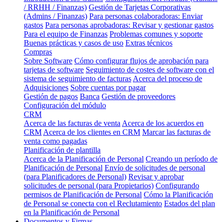
/ RRHH / Finanzas)
Gestión de Tarjetas Corporativas
(Admins / Finanzas)
Para personas colaboradoras: Enviar
gastos
Para personas aprobadoras: Revisar y gestionar gastos
Para el equipo de Finanzas
Problemas comunes y soporte
Buenas prácticas y casos de uso
Extras técnicos
Compras
Sobre Software
Cómo configurar flujos de aprobación para
tarjetas de software
Seguimiento de costes de software con el
sistema de seguimiento de facturas
Acerca del proceso de
Adquisiciones
Sobre cuentas por pagar
Gestión de pagos
Banca
Gestión de proveedores
Configuración del módulo
CRM
Acerca de las facturas de venta
Acerca de los acuerdos en
CRM
Acerca de los clientes en CRM
Marcar las facturas de
venta como pagadas
Planificación de plantilla
Acerca de la Planificación de Personal
Creando un período de
Planificación de Personal
Envío de solicitudes de personal
(para Planificadores de Personal)
Revisar y aprobar
solicitudes de personal (para Propietarios)
Configurando
permisos de Planificación de Personal
Cómo la Planificación
de Personal se conecta con el Reclutamiento
Estados del plan
en la Planificación de Personal
Documentos y Firmas