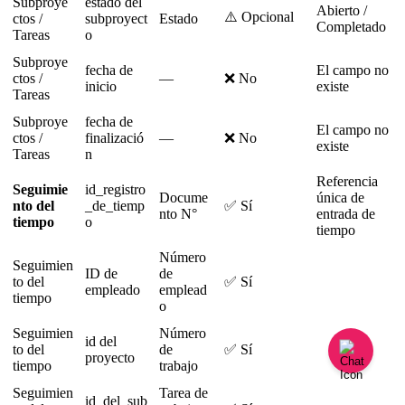
Subproye
estado
del
Abierto
/
⚠
Opcional
ctos
/
subproyect
Estado
Completado
Tareas
o
Subproye
fecha
de
El
campo
no
ctos
/
—
❌
No
inicio
existe
Tareas
Subproye
fecha
de
El
campo
no
ctos
/
finalizaci
ó
—
❌
No
existe
Tareas
n
Referencia
Seguimie
id_registro
Docume
ú
nica
de
nto
del
_de_tiemp
✅
S
í
nto
N
°
entrada
de
tiempo
o
tiempo
N
ú
mero
Seguimien
ID
de
de
to
del
✅
S
í
empleado
emplead
tiempo
o
Seguimien
N
ú
mero
id
del
to
del
de
✅
S
í
proyecto
tiempo
trabajo
Seguimien
Tarea
de
id_del_sub