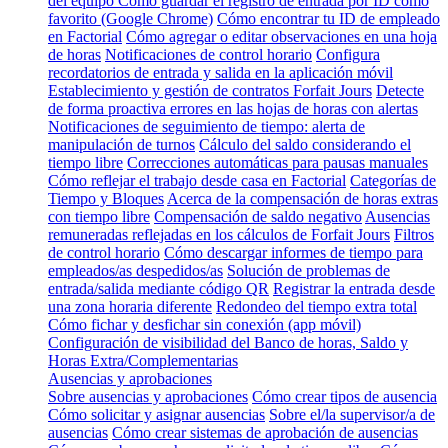
del equipo
Cómo guardar el registro de entrada por ID como
favorito (Google Chrome)
Cómo encontrar tu ID de empleado
en Factorial
Cómo agregar o editar observaciones en una hoja
de horas
Notificaciones de control horario
Configura
recordatorios de entrada y salida en la aplicación móvil
Establecimiento y gestión de contratos Forfait Jours
Detecte
de forma proactiva errores en las hojas de horas con alertas
Notificaciones de seguimiento de tiempo: alerta de
manipulación de turnos
Cálculo del saldo considerando el
tiempo libre
Correcciones automáticas para pausas manuales
Cómo reflejar el trabajo desde casa en Factorial
Categorías de
Tiempo y Bloques
Acerca de la compensación de horas extras
con tiempo libre
Compensación de saldo negativo
Ausencias
remuneradas reflejadas en los cálculos de Forfait Jours
Filtros
de control horario
Cómo descargar informes de tiempo para
empleados/as despedidos/as
Solución de problemas de
entrada/salida mediante código QR
Registrar la entrada desde
una zona horaria diferente
Redondeo del tiempo extra total
Cómo fichar y desfichar sin conexión (app móvil)
Configuración de visibilidad del Banco de horas, Saldo y
Horas Extra/Complementarias
Ausencias y aprobaciones
Sobre ausencias y aprobaciones
Cómo crear tipos de ausencia
Cómo solicitar y asignar ausencias
Sobre el/la supervisor/a de
ausencias
Cómo crear sistemas de aprobación de ausencias