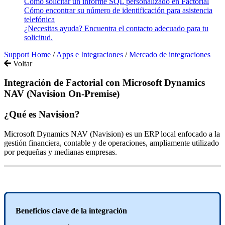
Cómo solicitar un informe SQL personalizado en Factorial
Cómo encontrar su número de identificación para asistencia
telefónica
¿Necesitas ayuda? Encuentra el contacto adecuado para tu
solicitud.
Support Home
/
Apps e Integraciones
/
Mercado de integraciones
Voltar
Integración de Factorial con Microsoft Dynamics
NAV (Navision On-Premise)
¿
Qu
é
es
Navision
?
Microsoft
Dynamics
NAV
(
Navision
)
es
un
ERP
local
enfocado
a
la
gesti
ó
n
financiera
,
contable
y
de
operaciones
,
ampliamente
utilizado
por
peque
ñ
as
y
medianas
empresas
.
Beneficios
clave
de
la
integraci
ó
n