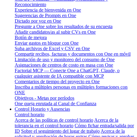
Reconocimiento
Experiencia de bienvenida en One
Sugerencias de Prompts en One
Dictado por voz en One
Pregunte a One sobre los resultados de su encuesta
Añadir candidatos/as al subir CVs en One
Botón de mejora
Enviar gastos en bloque con One
Suba archivos de Excel y CSV en One
Compartir recibos, facturas y documentos con One en móvil
Limitación de uso y monitoreo del consumo de One
Asignaciones de centros de costo en masa con One
Factorial MCP — Conecte One a ChatGPT, Claude, o
cualquier asistente de IA compatible con MCP
Comentarios de tiempo del proyecto en One
Inscriba a múltiples personas en múltiples formaciones con
ONE
Objetivos - Metas por períodos
One queja enrutada al Canal de Confianza
Control Horario y Ausencias
Control horario
Acerca de las políticas de control horario
Acerca de la
tolerancia en el control horario
Cómo fichar entrada/salida por
ID
Sobre el seguimiento del lugar de trabajo
Acerca de la
solicitud y aprobación de horas extras
Cómo revisar y aprobar