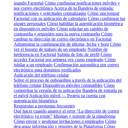
usando Factorial
Cómo configurar notificaciones móviles y
por correo electrónico
Acerca de tu Bandeja de entrada:
notificaciones y solicitudes centralizadas
Cómo sincronizar
Factorial con su aplicación de calendario
Cómo configurar tus
ajustes personales
Cómo habilitar la autenticación biométrica
en dispositivos móviles
Cómo solicitar un cambio de
contraseña y requisitos para la nueva contraseña
Cómo
cambiar tu dirección de correo electrónico en Factorial
Administrar la configuración de idioma, fecha y hora
Cómo
ver el horario de trabajo de un empleado
Nombre de
preferencia en Factorial
Subida de foto de perfil
Cómo
acceder Factorial por primera vez como empleado
Cómo
jubilar a un empleado
Confirmación automática por correo
electrónico para dominios verificados
Aplicación del teléfono celular
Sobre el proceso de onboarding a través de la aplicación del
teléfono celular
Dispositivos móviles compatibles
Cómo
comprobar la versión de tu aplicación
Bandeja de entrada en
el móvil
Aplicación móvil — Proteja su cuenta con
autenticación biométrica
Respuestas a preguntas frecuentes
Qué hacer cuando aparece el error “La dirección de correo
electrónico ya existe”
Idiomas y soporte de la plataforma
Cómo enviar y gestionar invitaciones a empleados
Cómo
descargar información y reportes de la Plataforma
Cómo