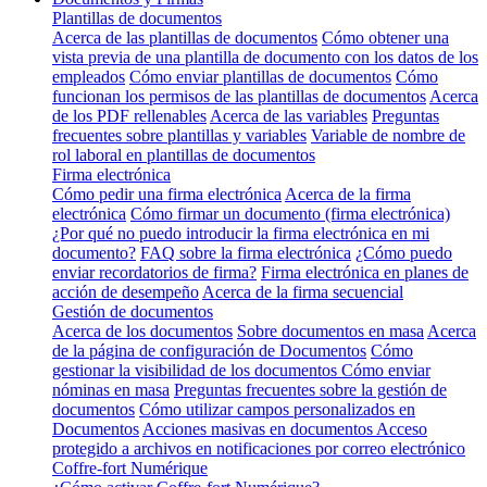
Plantillas de documentos
Acerca de las plantillas de documentos
Cómo obtener una
vista previa de una plantilla de documento con los datos de los
empleados
Cómo enviar plantillas de documentos
Cómo
funcionan los permisos de las plantillas de documentos
Acerca
de los PDF rellenables
Acerca de las variables
Preguntas
frecuentes sobre plantillas y variables
Variable de nombre de
rol laboral en plantillas de documentos
Firma electrónica
Cómo pedir una firma electrónica
Acerca de la firma
electrónica
Cómo firmar un documento (firma electrónica)
¿Por qué no puedo introducir la firma electrónica en mi
documento?
FAQ sobre la firma electrónica
¿Cómo puedo
enviar recordatorios de firma?
Firma electrónica en planes de
acción de desempeño
Acerca de la firma secuencial
Gestión de documentos
Acerca de los documentos
Sobre documentos en masa
Acerca
de la página de configuración de Documentos
Cómo
gestionar la visibilidad de los documentos
Cómo enviar
nóminas en masa
Preguntas frecuentes sobre la gestión de
documentos
Cómo utilizar campos personalizados en
Documentos
Acciones masivas en documentos
Acceso
protegido a archivos en notificaciones por correo electrónico
Coffre-fort Numérique