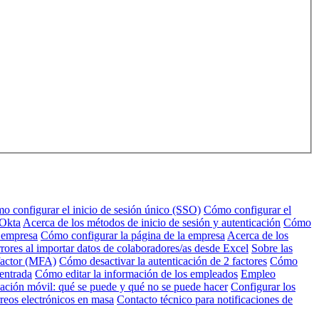
o configurar el inicio de sesión único (SSO)
Cómo configurar el
 Okta
Acerca de los métodos de inicio de sesión y autenticación
Cómo
u empresa
Cómo configurar la página de la empresa
Acerca de los
rores al importar datos de colaboradores/as desde Excel
Sobre las
factor (MFA)
Cómo desactivar la autenticación de 2 factores
Cómo
 entrada
Cómo editar la información de los empleados
Empleo
ación móvil: qué se puede y qué no se puede hacer
Configurar los
reos electrónicos en masa
Contacto técnico para notificaciones de