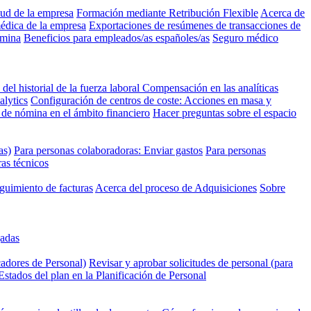
lud de la empresa
Formación mediante Retribución Flexible
Acerca de
médica de la empresa
Exportaciones de resúmenes de transacciones de
ómina
Beneficios para empleados/as españoles/as
Seguro médico
 del historial de la fuerza laboral
Compensación en las analíticas
alytics
Configuración de centros de coste: Acciones en masa y
de nómina en el ámbito financiero
Hacer preguntas sobre el espacio
as)
Para personas colaboradoras: Enviar gastos
Para personas
ras técnicos
guimiento de facturas
Acerca del proceso de Adquisiciones
Sobre
gadas
cadores de Personal)
Revisar y aprobar solicitudes de personal (para
Estados del plan en la Planificación de Personal