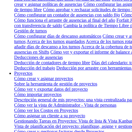
crear y asignar políticas de ausencias
Cómo configurar las asign
de tiempo libre
Cómo aprobar y rechazar solicitudes de tiempo 
Cómo configurar un contador de ausencias con saldo fijo
Cómo 
Cómo funciona el arrastre de ausencias al final del año
Forfait 
con transferencia de saldo
Cambia la política de Tiempo Libre 
Gestión de turnos
Cómo configurar días de descanso automáticos
Cómo crear y as
turnos
Acerca de los turnos guardados
Acerca de los turnos rota
añadir días de descanso a los turnos
Acerca de la cobertura de t
ausencias en Shifts
Cómo ver y exportar el informe de balance 
Deducciones de ausencias
Deducción de contadores de tiempo libre
Días del calendario: t
Deducción del trabajo
Deducción por arrastre con herramientas 
Proyectos
Cómo crear y asignar proyectos
Sobre la herramienta de gestión de proyectos
Cómo ver y exportar datos del proyecto
Cómo importar proyectos
Descripción general de mis proyectos: una vista centralizada pa
Cómo ver la vista de Administrador - Vista de personas
Cómo ver los Costos en Proyectos
Cómo asignar un cliente a su proyecto
Gestionando Tareas en Proyectos: Vista de lista & Vista Kanba
Vista de planificación del proyecto: planifique, asigne y gestio
Cómo crear y gestionar facturas desde Proyectos