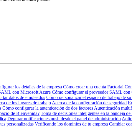
igurar los detalles de la empresa
Cómo crear una cuenta Factorial
Cóm
 SAML con Microsoft Azure
Cómo configurar el proveedor SAML con
rtar datos de empleados
Cómo personalizar el espacio de trabajo de s
ca de los lugares de trabajo
Acerca de la configuración de seguridad
Er
s
Cómo configurar la autenticación de dos factores
Autenticación multi
pacio de Bienvenida?
Toma de decisiones inteligentes en la bandeja de
dica
Depurar notificaciones push desde el panel de administración
Aplic
tas personalizadas
Verificando los dominios de tu empresa
Cambiar cor