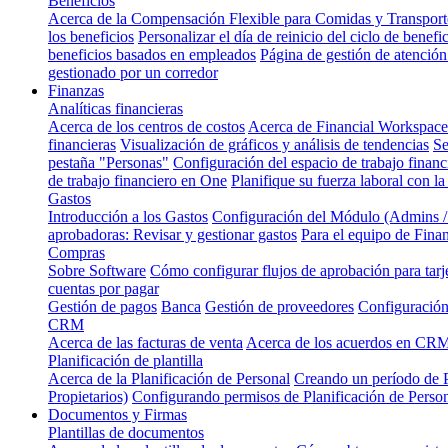
Beneficios
Acerca de la Compensación Flexible para Comidas y Transporte
los beneficios
Personalizar el día de reinicio del ciclo de benefi
beneficios basados en empleados
Página de gestión de atención
gestionado por un corredor
Finanzas
Analíticas financieras
Acerca de los centros de costos
Acerca de Financial Workspace
financieras
Visualización de gráficos y análisis de tendencias
Se
pestaña "Personas"
Configuración del espacio de trabajo financ
de trabajo financiero en One
Planifique su fuerza laboral con la
Gastos
Introducción a los Gastos
Configuración del Módulo (Admins 
aprobadoras: Revisar y gestionar gastos
Para el equipo de Fina
Compras
Sobre Software
Cómo configurar flujos de aprobación para tarj
cuentas por pagar
Gestión de pagos
Banca
Gestión de proveedores
Configuración
CRM
Acerca de las facturas de venta
Acerca de los acuerdos en CR
Planificación de plantilla
Acerca de la Planificación de Personal
Creando un período de P
Propietarios)
Configurando permisos de Planificación de Perso
Documentos y Firmas
Plantillas de documentos