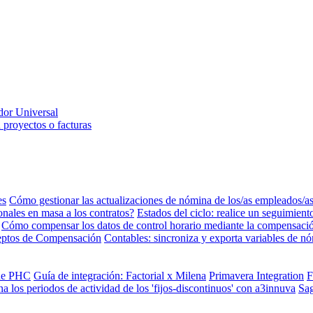
dor Universal
 proyectos o facturas
es
Cómo gestionar las actualizaciones de nómina de los/as empleados/a
ales en masa a los contratos?
Estados del ciclo: realice un seguimien
Cómo compensar los datos de control horario mediante la compensaci
eptos de Compensación
Contables: sincroniza y exporta variables de 
 de PHC
Guía de integración: Factorial x Milena
Primavera Integration
F
a los periodos de actividad de los 'fijos-discontinuos' con a3innuva
Sa