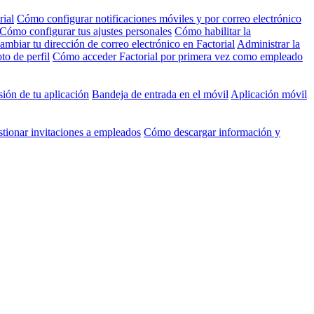
rial
Cómo configurar notificaciones móviles y por correo electrónico
Cómo configurar tus ajustes personales
Cómo habilitar la
mbiar tu dirección de correo electrónico en Factorial
Administrar la
to de perfil
Cómo acceder Factorial por primera vez como empleado
ión de tu aplicación
Bandeja de entrada en el móvil
Aplicación móvil
tionar invitaciones a empleados
Cómo descargar información y