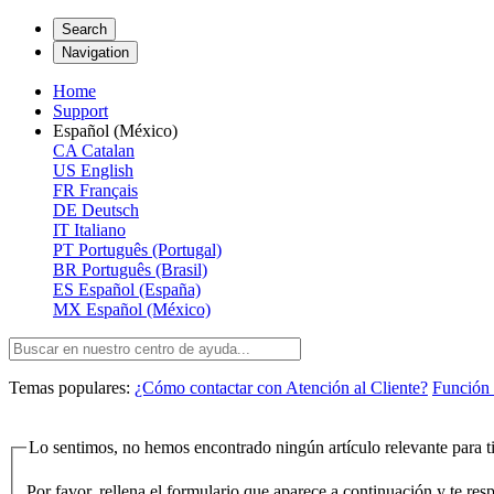
Search
Navigation
Home
Support
Español (México)
CA
Catalan
US
English
FR
Français
DE
Deutsch
IT
Italiano
PT
Português (Portugal)
BR
Português (Brasil)
ES
Español (España)
MX
Español (México)
Temas populares:
¿Cómo contactar con Atención al Cliente?
Función 
Lo sentimos, no hemos encontrado ningún artículo relevante para ti
Por favor, rellena el formulario que aparece a continuación y te re