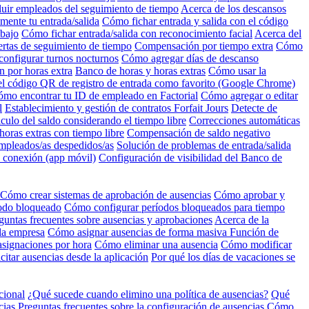
luir empleados del seguimiento de tiempo
Acerca de los descansos
mente tu entrada/salida
Cómo fichar entrada y salida con el código
abajo
Cómo fichar entrada/salida con reconocimiento facial
Acerca del
ertas de seguimiento de tiempo
Compensación por tiempo extra
Cómo
onfigurar turnos nocturnos
Cómo agregar días de descanso
 por horas extra
Banco de horas y horas extras
Cómo usar la
l código QR de registro de entrada como favorito (Google Chrome)
mo encontrar tu ID de empleado en Factorial
Cómo agregar o editar
l
Establecimiento y gestión de contratos Forfait Jours
Detecte de
culo del saldo considerando el tiempo libre
Correcciones automáticas
oras extras con tiempo libre
Compensación de saldo negativo
mpleados/as despedidos/as
Solución de problemas de entrada/salida
n conexión (app móvil)
Configuración de visibilidad del Banco de
Cómo crear sistemas de aprobación de ausencias
Cómo aprobar y
íodo bloqueado
Cómo configurar períodos bloqueados para tiempo
guntas frecuentes sobre ausencias y aprobaciones
Acerca de la
 la empresa
Cómo asignar ausencias de forma masiva
Función de
asignaciones por hora
Cómo eliminar una ausencia
Cómo modificar
itar ausencias desde la aplicación
Por qué los días de vacaciones se
cional
¿Qué sucede cuando elimino una política de ausencias?
Qué
cias
Preguntas frecuentes sobre la configuración de ausencias
Cómo