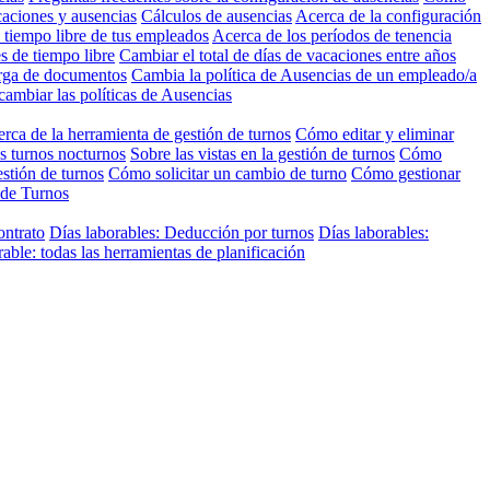
caciones y ausencias
Cálculos de ausencias
Acerca de la configuración
 tiempo libre de tus empleados
Acerca de los períodos de tenencia
s de tiempo libre
Cambiar el total de días de vacaciones entre años
arga de documentos
Cambia la política de Ausencias de un empleado/a
cambiar las políticas de Ausencias
rca de la herramienta de gestión de turnos
Cómo editar y eliminar
s turnos nocturnos
Sobre las vistas en la gestión de turnos
Cómo
stión de turnos
Cómo solicitar un cambio de turno
Cómo gestionar
 de Turnos
ontrato
Días laborables: Deducción por turnos
Días laborables:
ble: todas las herramientas de planificación