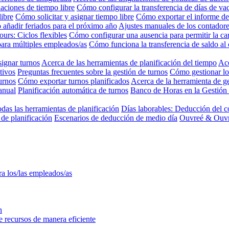
aciones de tiempo libre
Cómo configurar la transferencia de días de va
libre
Cómo solicitar y asignar tiempo libre
Cómo exportar el informe de
añadir feriados para el próximo año
Ajustes manuales de los contadore
Jours: Ciclos flexibles
Cómo configurar una ausencia para permitir la c
para múltiples empleados/as
Cómo funciona la transferencia de saldo al 
ignar turnos
Acerca de las herramientas de planificación del tiempo
Ace
tivos
Preguntas frecuentes sobre la gestión de turnos
Cómo gestionar lo
urnos
Cómo exportar turnos planificados
Acerca de la herramienta de ge
anual
Planificación automática de turnos
Banco de Horas en la Gestión
odas las herramientas de planificación
Días laborables: Deducción del c
de planificación
Escenarios de deducción de medio día
Ouvreé & Ouvra
ra los/las empleados/as
n
ne recursos de manera eficiente