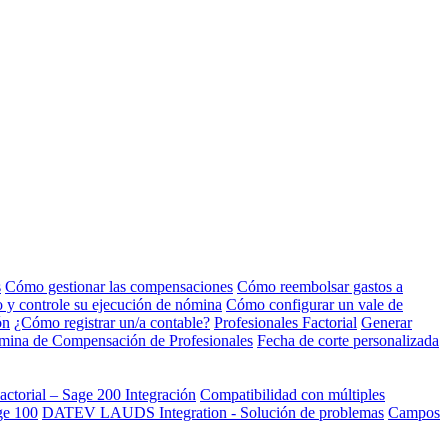
s
Cómo gestionar las compensaciones
Cómo reembolsar gastos a
to y controle su ejecución de nómina
Cómo configurar un vale de
ón
¿Cómo registrar un/a contable?
Profesionales Factorial
Generar
nómina de Compensación de Profesionales
Fecha de corte personalizada
actorial – Sage 200 Integración
Compatibilidad con múltiples
ge 100
DATEV LAUDS Integration - Solución de problemas
Campos