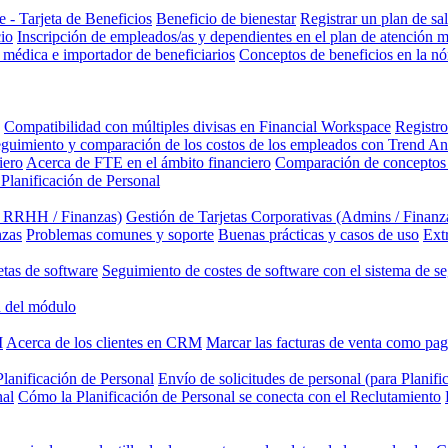
 - Tarjeta de Beneficios
Beneficio de bienestar
Registrar un plan de sa
cio
Inscripción de empleados/as y dependientes en el plan de atención 
 médica e importador de beneficiarios
Conceptos de beneficios en la n
Compatibilidad con múltiples divisas en Financial Workspace
Registro
guimiento y comparación de los costos de los empleados con Trend An
iero
Acerca de FTE en el ámbito financiero
Comparación de conceptos 
 Planificación de Personal
/ RRHH / Finanzas)
Gestión de Tarjetas Corporativas (Admins / Finanz
nzas
Problemas comunes y soporte
Buenas prácticas y casos de uso
Ext
etas de software
Seguimiento de costes de software con el sistema de se
 del módulo
M
Acerca de los clientes en CRM
Marcar las facturas de venta como pa
lanificación de Personal
Envío de solicitudes de personal (para Planifi
nal
Cómo la Planificación de Personal se conecta con el Reclutamiento