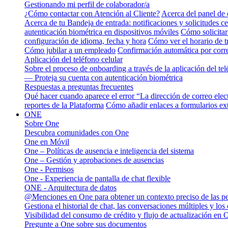
Gestionando mi perfil de colaborador/a
¿Cómo contactar con Atención al Cliente?
Acerca del panel de 
Acerca de tu Bandeja de entrada: notificaciones y solicitudes ce
autenticación biométrica en dispositivos móviles
Cómo solicitar
configuración de idioma, fecha y hora
Cómo ver el horario de 
Cómo jubilar a un empleado
Confirmación automática por corre
Aplicación del teléfono celular
Sobre el proceso de onboarding a través de la aplicación del tel
— Proteja su cuenta con autenticación biométrica
Respuestas a preguntas frecuentes
Qué hacer cuando aparece el error “La dirección de correo elec
reportes de la Plataforma
Cómo añadir enlaces a formularios ext
ONE
Sobre One
Descubra comunidades con One
One en Móvil
One – Políticas de ausencia e inteligencia del sistema
One – Gestión y aprobaciones de ausencias
One - Permisos
One - Experiencia de pantalla de chat flexible
ONE - Arquitectura de datos
@Menciones en One para obtener un contexto preciso de las p
Gestiona el historial de chat, las conversaciones múltiples y los
Visibilidad del consumo de crédito y flujo de actualización en 
Pregunte a One sobre sus documentos