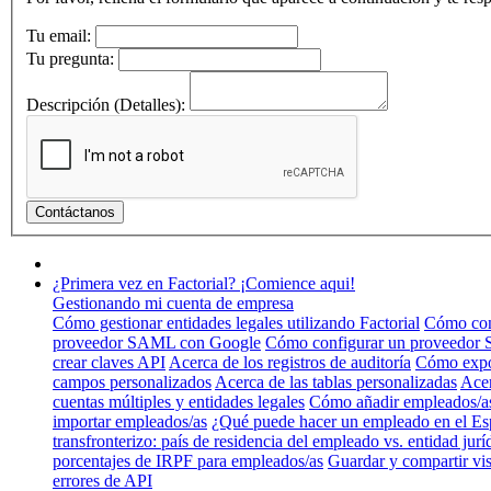
Tu email:
Tu pregunta:
Descripción (Detalles):
¿Primera vez en Factorial? ¡Comience aqui!
Gestionando mi cuenta de empresa
Cómo gestionar entidades legales utilizando Factorial
Cómo conf
proveedor SAML con Google
Cómo configurar un proveedor
crear claves API
Acerca de los registros de auditoría
Cómo expo
campos personalizados
Acerca de las tablas personalizadas
Acer
cuentas múltiples y entidades legales
Cómo añadir empleados/a
importar empleados/as
¿Qué puede hacer un empleado en el Es
transfronterizo: país de residencia del empleado vs. entidad jurí
porcentajes de IRPF para empleados/as
Guardar y compartir vis
errores de API