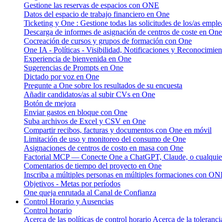
Gestione las reservas de espacios con ONE
Datos del espacio de trabajo financiero en One
Ticketing y One : Gestione todas las solicitudes de los/as emple
Descarga de informes de asignación de centros de coste en One
Cocreación de cursos y grupos de formación con One
One IA - Políticas - Visibilidad, Notificaciones y Reconocimien
Experiencia de bienvenida en One
Sugerencias de Prompts en One
Dictado por voz en One
Pregunte a One sobre los resultados de su encuesta
Añadir candidatos/as al subir CVs en One
Botón de mejora
Enviar gastos en bloque con One
Suba archivos de Excel y CSV en One
Compartir recibos, facturas y documentos con One en móvil
Limitación de uso y monitoreo del consumo de One
Asignaciones de centros de costo en masa con One
Factorial MCP — Conecte One a ChatGPT, Claude, o cualquier
Comentarios de tiempo del proyecto en One
Inscriba a múltiples personas en múltiples formaciones con O
Objetivos - Metas por períodos
One queja enrutada al Canal de Confianza
Control Horario y Ausencias
Control horario
Acerca de las políticas de control horario
Acerca de la toleranci