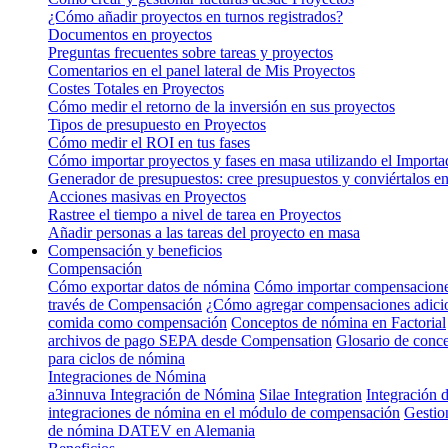
¿Cómo añadir proyectos en turnos registrados?
Documentos en proyectos
Preguntas frecuentes sobre tareas y proyectos
Comentarios en el panel lateral de Mis Proyectos
Costes Totales en Proyectos
Cómo medir el retorno de la inversión en sus proyectos
Tipos de presupuesto en Proyectos
Cómo medir el ROI en tus fases
Cómo importar proyectos y fases en masa utilizando el Importa
Generador de presupuestos: cree presupuestos y conviértalos en
Acciones masivas en Proyectos
Rastree el tiempo a nivel de tarea en Proyectos
Añadir personas a las tareas del proyecto en masa
Compensación y beneficios
Compensación
Cómo exportar datos de nómina
Cómo importar compensacion
través de Compensación
¿Cómo agregar compensaciones adicion
comida como compensación
Conceptos de nómina en Factorial
archivos de pago SEPA desde Compensation
Glosario de conc
para ciclos de nómina
Integraciones de Nómina
a3innuva Integración de Nómina
Silae Integration
Integración
integraciones de nómina en el módulo de compensación
Gestion
de nómina DATEV en Alemania