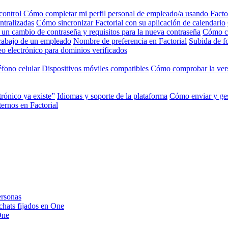
control
Cómo completar mi perfil personal de empleado/a usando Facto
ntralizadas
Cómo sincronizar Factorial con su aplicación de calendario
 un cambio de contraseña y requisitos para la nueva contraseña
Cómo ca
trabajo de un empleado
Nombre de preferencia en Factorial
Subida de fo
o electrónico para dominios verificados
éfono celular
Dispositivos móviles compatibles
Cómo comprobar la vers
trónico ya existe”
Idiomas y soporte de la plataforma
Cómo enviar y ges
ernos en Factorial
ersonas
 chats fijados en One
One