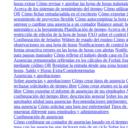
horas extras
Cómo revisar y aprobar las hojas de horas trabajad
Acerca de los sistemas de seguimiento del tiempo
Cómo utilizar
QR
Cómo fichar entrada/salida en el escritorio
Cómo exportar i
seguimiento de proyectos flexible
Cómo autocompletar la hoja 
agregar o cambiar una ausencia a un contador
Balance anual: h
automático a la herramienta Planificación de tiempo
Acerca de l
restricción de edición de la hoja de horas
FAQ sobre el control 
Configuración de feriados
Widget de estado del equipo
Cómo gu
observaciones en una hoja de horas
Notificaciones de control h
forma proactiva errores en las hojas de horas con alertas
Notific
para pausas manuales
Cómo reflejar el trabajo desde casa en Fa
Ausencias remuneradas reflejadas en los cálculos de Forfait Jou
mediante código QR
Registrar la entrada desde una zona horari
horas, Saldo y Horas Extra/Complementarias
Ausencias y aprobaciones
Sobre ausencias y aprobaciones
Cómo crear tipos de ausencia
C
rechazar solicitudes de tiempo libre
Cómo crear ajustes en la as
libre
Cómo exportar el informe de ausencias de tus empleados
A
configuración del tiempo libre: descripción general
Sobre los p
aprobador global para ausencias
Recomendaciones inteligentes 
una ausencia
Cómo solicitar una baja por enfermedad
Tipos de 
muestran diferente para empleados y administradores
Configuración de ausencias
Cómo configurar un contador de ausencias basado en el tiempo
pasa con las ausencias que incluyen más de un ciclo
Sobre los 