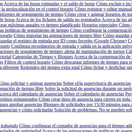
as
Acerca de las horas estimadas y el saldo de horas
Cómo excluir e inc
 la geolocalización en el control horario
Cómo registrar y editar manual
nformes de seguimiento de tiempo
Cómo crear y asignar horarios de tr
de horas
Acerca de los fichajes de salida no registrados
Acerca de las al
oras máximas anuales vs tiempo planificado
Horarios especiales
Cómo c
as políticas de seguimiento de tiempo
Cómo configurar la compensación
horario
Cómo importar las asignaciones de tiempo libre
Cómo guardar e
ardar el registro de entrada por ID como favorito (Google Chrome)
Có
orario
Configura recordatorios de entrada y salida en la aplicación móvi
aciones de seguimiento de tiempo: alerta de manipulación de turnos
Cál
ctorial
Categorías de Tiempo y Bloques
Acerca de la compensación de h
rs
Filtros de control horario
Cómo descargar informes de tiempo para e
a diferente
Redondeo del tiempo extra total
Cómo fichar y desfichar si
ómo solicitar y asignar ausencias
Sobre el/la supervisor/a de ausencias
ignación de tiempo libre
Sobre la solicitud de ausencias durante un per
cerca del calendario de ausencias
Sobre el calendario de ausencias
Pre
ermisos remunerados
Cómo crear tipos de ausencia para cierres en toda
para aprobar ausencias
Bloqueo de solicitudes por 15/30 minutos para 
ausencias y cómo solicitarlas
Solución de problemas: No se pueden solic
 trabajado
Cómo configurar el contador de ausencias para el tiempo adi
períodos de antigüedad
Acerca de las asignaciones de políticas de ausen