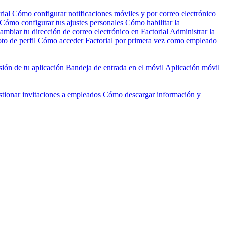
rial
Cómo configurar notificaciones móviles y por correo electrónico
Cómo configurar tus ajustes personales
Cómo habilitar la
mbiar tu dirección de correo electrónico en Factorial
Administrar la
to de perfil
Cómo acceder Factorial por primera vez como empleado
ión de tu aplicación
Bandeja de entrada en el móvil
Aplicación móvil
tionar invitaciones a empleados
Cómo descargar información y