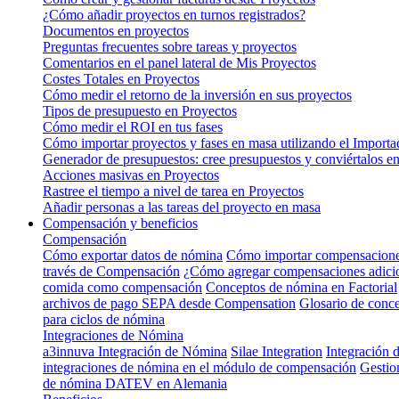
¿Cómo añadir proyectos en turnos registrados?
Documentos en proyectos
Preguntas frecuentes sobre tareas y proyectos
Comentarios en el panel lateral de Mis Proyectos
Costes Totales en Proyectos
Cómo medir el retorno de la inversión en sus proyectos
Tipos de presupuesto en Proyectos
Cómo medir el ROI en tus fases
Cómo importar proyectos y fases en masa utilizando el Importa
Generador de presupuestos: cree presupuestos y conviértalos en
Acciones masivas en Proyectos
Rastree el tiempo a nivel de tarea en Proyectos
Añadir personas a las tareas del proyecto en masa
Compensación y beneficios
Compensación
Cómo exportar datos de nómina
Cómo importar compensacion
través de Compensación
¿Cómo agregar compensaciones adicion
comida como compensación
Conceptos de nómina en Factorial
archivos de pago SEPA desde Compensation
Glosario de conc
para ciclos de nómina
Integraciones de Nómina
a3innuva Integración de Nómina
Silae Integration
Integración
integraciones de nómina en el módulo de compensación
Gestion
de nómina DATEV en Alemania