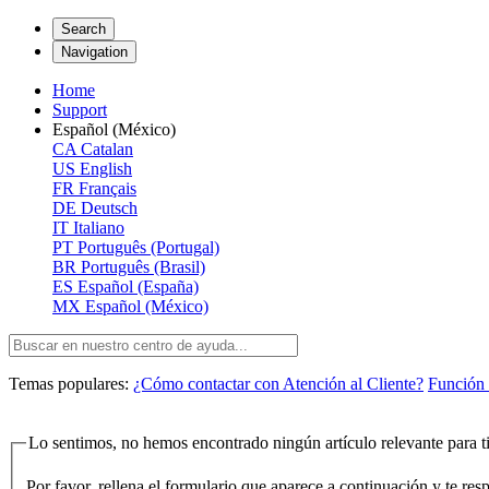
Search
Navigation
Home
Support
Español (México)
CA
Catalan
US
English
FR
Français
DE
Deutsch
IT
Italiano
PT
Português (Portugal)
BR
Português (Brasil)
ES
Español (España)
MX
Español (México)
Temas populares:
¿Cómo contactar con Atención al Cliente?
Función 
Lo sentimos, no hemos encontrado ningún artículo relevante para ti
Por favor, rellena el formulario que aparece a continuación y te re