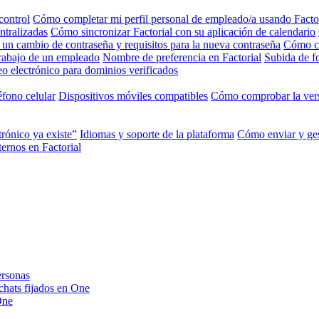
control
Cómo completar mi perfil personal de empleado/a usando Facto
ntralizadas
Cómo sincronizar Factorial con su aplicación de calendario
 un cambio de contraseña y requisitos para la nueva contraseña
Cómo ca
trabajo de un empleado
Nombre de preferencia en Factorial
Subida de fo
o electrónico para dominios verificados
éfono celular
Dispositivos móviles compatibles
Cómo comprobar la vers
trónico ya existe”
Idiomas y soporte de la plataforma
Cómo enviar y ges
ernos en Factorial
ersonas
 chats fijados en One
One