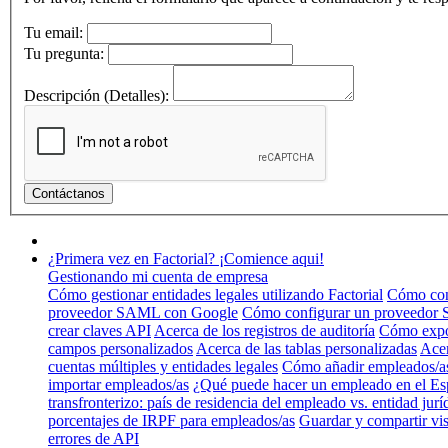
Tu email:
Tu pregunta:
Descripción (Detalles):
¿Primera vez en Factorial? ¡Comience aqui!
Gestionando mi cuenta de empresa
Cómo gestionar entidades legales utilizando Factorial
Cómo conf
proveedor SAML con Google
Cómo configurar un proveedor
crear claves API
Acerca de los registros de auditoría
Cómo expo
campos personalizados
Acerca de las tablas personalizadas
Acer
cuentas múltiples y entidades legales
Cómo añadir empleados/a
importar empleados/as
¿Qué puede hacer un empleado en el Es
transfronterizo: país de residencia del empleado vs. entidad jurí
porcentajes de IRPF para empleados/as
Guardar y compartir vis
errores de API