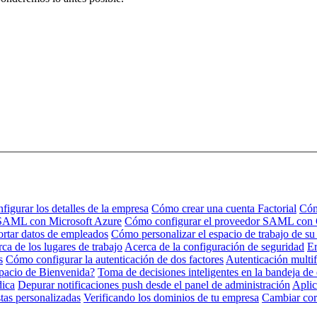
igurar los detalles de la empresa
Cómo crear una cuenta Factorial
Cóm
 SAML con Microsoft Azure
Cómo configurar el proveedor SAML con
rtar datos de empleados
Cómo personalizar el espacio de trabajo de s
ca de los lugares de trabajo
Acerca de la configuración de seguridad
Er
s
Cómo configurar la autenticación de dos factores
Autenticación multi
pacio de Bienvenida?
Toma de decisiones inteligentes en la bandeja de
dica
Depurar notificaciones push desde el panel de administración
Aplic
tas personalizadas
Verificando los dominios de tu empresa
Cambiar cor