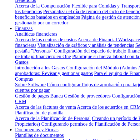
Beneficios
Acerca de la Compensación Flexible para Comidas y Transporte
los beneficios
Personalizar el día de reinicio del ciclo de benefi
beneficios basados en empleados
Página de gestión de atención
gestionado por un corredor
Finanzas
Analíticas financieras
Acerca de los centros de costos
Acerca de Financial Workspace
financieras
Visualización de gráficos y análisis de tendencias
Se
pestaña "Personas"
Configuración del espacio de trabajo financ
de trabajo financiero en One
Planifique su fuerza laboral con la
Gastos
Introducción a los Gastos
Configuración del Módulo (Admins 
aprobadoras: Revisar y gestionar gastos
Para el equipo de Fina
Compras
Sobre Software
Cómo configurar flujos de aprobación para tarj
cuentas por pagar
Gestión de pagos
Banca
Gestión de proveedores
Configuración
CRM
Acerca de las facturas de venta
Acerca de los acuerdos en CR
Planificación de plantilla
Acerca de la Planificación de Personal
Creando un período de P
Propietarios)
Configurando permisos de Planificación de Perso
Documentos y Firmas
Plantillas de documentos