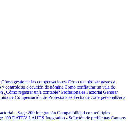
s
Cómo gestionar las compensaciones
Cómo reembolsar gastos a
to y controle su ejecución de nómina
Cómo configurar un vale de
ón
¿Cómo registrar un/a contable?
Profesionales Factorial
Generar
nómina de Compensación de Profesionales
Fecha de corte personalizada
actorial – Sage 200 Integración
Compatibilidad con múltiples
ge 100
DATEV LAUDS Integration - Solución de problemas
Campos