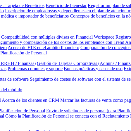
 - Tarjeta de Beneficios
Beneficio de bienestar
Registrar un plan de sa
cio
Inscripción de empleados/as y dependientes en el plan de atención 
 médica e importador de beneficiarios
Conceptos de beneficios en la n
Compatibilidad con múltiples divisas en Financial Workspace
Registro
guimiento y comparación de los costos de los empleados con Trend An
iero
Acerca de FTE en el ámbito financiero
Comparación de conceptos 
 Planificación de Personal
/ RRHH / Finanzas)
Gestión de Tarjetas Corporativas (Admins / Finanz
nzas
Problemas comunes y soporte
Buenas prácticas y casos de uso
Ext
etas de software
Seguimiento de costes de software con el sistema de se
 del módulo
M
Acerca de los clientes en CRM
Marcar las facturas de venta como pa
lanificación de Personal
Envío de solicitudes de personal (para Planifi
nal
Cómo la Planificación de Personal se conecta con el Reclutamiento