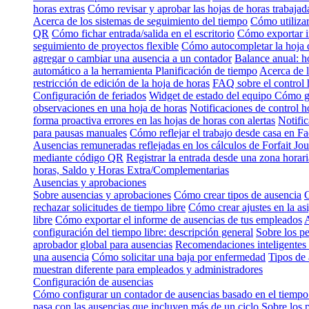
horas extras
Cómo revisar y aprobar las hojas de horas trabajad
Acerca de los sistemas de seguimiento del tiempo
Cómo utilizar
QR
Cómo fichar entrada/salida en el escritorio
Cómo exportar i
seguimiento de proyectos flexible
Cómo autocompletar la hoja 
agregar o cambiar una ausencia a un contador
Balance anual: h
automático a la herramienta Planificación de tiempo
Acerca de l
restricción de edición de la hoja de horas
FAQ sobre el control 
Configuración de feriados
Widget de estado del equipo
Cómo gu
observaciones en una hoja de horas
Notificaciones de control h
forma proactiva errores en las hojas de horas con alertas
Notific
para pausas manuales
Cómo reflejar el trabajo desde casa en Fa
Ausencias remuneradas reflejadas en los cálculos de Forfait Jou
mediante código QR
Registrar la entrada desde una zona horari
horas, Saldo y Horas Extra/Complementarias
Ausencias y aprobaciones
Sobre ausencias y aprobaciones
Cómo crear tipos de ausencia
C
rechazar solicitudes de tiempo libre
Cómo crear ajustes en la as
libre
Cómo exportar el informe de ausencias de tus empleados
A
configuración del tiempo libre: descripción general
Sobre los p
aprobador global para ausencias
Recomendaciones inteligentes 
una ausencia
Cómo solicitar una baja por enfermedad
Tipos de 
muestran diferente para empleados y administradores
Configuración de ausencias
Cómo configurar un contador de ausencias basado en el tiempo
pasa con las ausencias que incluyen más de un ciclo
Sobre los 