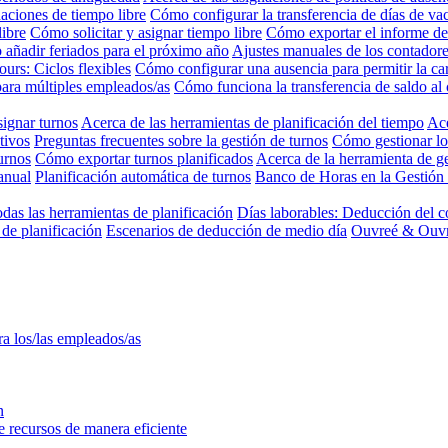
aciones de tiempo libre
Cómo configurar la transferencia de días de va
libre
Cómo solicitar y asignar tiempo libre
Cómo exportar el informe de
añadir feriados para el próximo año
Ajustes manuales de los contadore
Jours: Ciclos flexibles
Cómo configurar una ausencia para permitir la c
para múltiples empleados/as
Cómo funciona la transferencia de saldo al 
ignar turnos
Acerca de las herramientas de planificación del tiempo
Ace
tivos
Preguntas frecuentes sobre la gestión de turnos
Cómo gestionar lo
urnos
Cómo exportar turnos planificados
Acerca de la herramienta de ge
anual
Planificación automática de turnos
Banco de Horas en la Gestión
odas las herramientas de planificación
Días laborables: Deducción del c
de planificación
Escenarios de deducción de medio día
Ouvreé & Ouvra
ra los/las empleados/as
n
ne recursos de manera eficiente