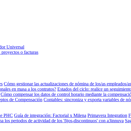
dor Universal
 proyectos o facturas
es
Cómo gestionar las actualizaciones de nómina de los/as empleados/a
ales en masa a los contratos?
Estados del ciclo: realice un seguimien
Cómo compensar los datos de control horario mediante la compensaci
eptos de Compensación
Contables: sincroniza y exporta variables de 
 de PHC
Guía de integración: Factorial x Milena
Primavera Integration
F
a los periodos de actividad de los 'fijos-discontinuos' con a3innuva
Sa