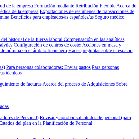
lud de la empresa
Formación mediante Retribución Flexible
Acerca de
médica de la empresa
Exportaciones de resúmenes de transacciones de
ómina
Beneficios para empleados/as españoles/as
Seguro médico
 del historial de la fuerza laboral
Compensación en las analíticas
alytics
Configuración de centros de coste: Acciones en masa y
de nómina en el ámbito financiero
Hacer preguntas sobre el espacio
as)
Para personas colaboradoras: Enviar gastos
Para personas
ras técnicos
guimiento de facturas
Acerca del proceso de Adquisiciones
Sobre
gadas
cadores de Personal)
Revisar y aprobar solicitudes de personal (para
Estados del plan en la Planificación de Personal