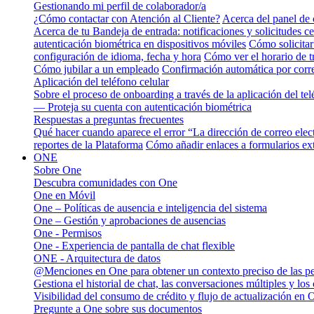
Gestionando mi perfil de colaborador/a
¿Cómo contactar con Atención al Cliente?
Acerca del panel de 
Acerca de tu Bandeja de entrada: notificaciones y solicitudes ce
autenticación biométrica en dispositivos móviles
Cómo solicitar
configuración de idioma, fecha y hora
Cómo ver el horario de 
Cómo jubilar a un empleado
Confirmación automática por corre
Aplicación del teléfono celular
Sobre el proceso de onboarding a través de la aplicación del tel
— Proteja su cuenta con autenticación biométrica
Respuestas a preguntas frecuentes
Qué hacer cuando aparece el error “La dirección de correo elec
reportes de la Plataforma
Cómo añadir enlaces a formularios ext
ONE
Sobre One
Descubra comunidades con One
One en Móvil
One – Políticas de ausencia e inteligencia del sistema
One – Gestión y aprobaciones de ausencias
One - Permisos
One - Experiencia de pantalla de chat flexible
ONE - Arquitectura de datos
@Menciones en One para obtener un contexto preciso de las p
Gestiona el historial de chat, las conversaciones múltiples y los
Visibilidad del consumo de crédito y flujo de actualización en 
Pregunte a One sobre sus documentos