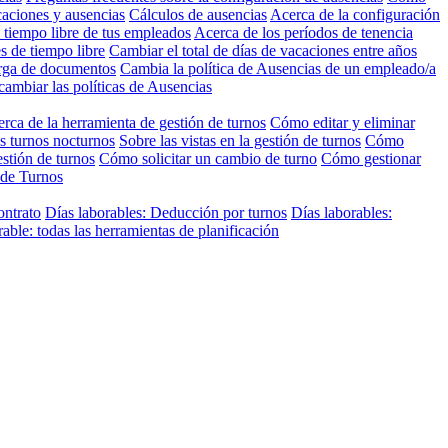
caciones y ausencias
Cálculos de ausencias
Acerca de la configuración
 tiempo libre de tus empleados
Acerca de los períodos de tenencia
s de tiempo libre
Cambiar el total de días de vacaciones entre años
arga de documentos
Cambia la política de Ausencias de un empleado/a
cambiar las políticas de Ausencias
rca de la herramienta de gestión de turnos
Cómo editar y eliminar
s turnos nocturnos
Sobre las vistas en la gestión de turnos
Cómo
stión de turnos
Cómo solicitar un cambio de turno
Cómo gestionar
 de Turnos
ontrato
Días laborables: Deducción por turnos
Días laborables:
ble: todas las herramientas de planificación