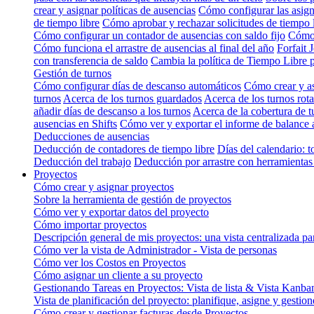
crear y asignar políticas de ausencias
Cómo configurar las asign
de tiempo libre
Cómo aprobar y rechazar solicitudes de tiempo 
Cómo configurar un contador de ausencias con saldo fijo
Cómo 
Cómo funciona el arrastre de ausencias al final del año
Forfait 
con transferencia de saldo
Cambia la política de Tiempo Libre 
Gestión de turnos
Cómo configurar días de descanso automáticos
Cómo crear y as
turnos
Acerca de los turnos guardados
Acerca de los turnos rota
añadir días de descanso a los turnos
Acerca de la cobertura de t
ausencias en Shifts
Cómo ver y exportar el informe de balance 
Deducciones de ausencias
Deducción de contadores de tiempo libre
Días del calendario: t
Deducción del trabajo
Deducción por arrastre con herramientas 
Proyectos
Cómo crear y asignar proyectos
Sobre la herramienta de gestión de proyectos
Cómo ver y exportar datos del proyecto
Cómo importar proyectos
Descripción general de mis proyectos: una vista centralizada pa
Cómo ver la vista de Administrador - Vista de personas
Cómo ver los Costos en Proyectos
Cómo asignar un cliente a su proyecto
Gestionando Tareas en Proyectos: Vista de lista & Vista Kanba
Vista de planificación del proyecto: planifique, asigne y gestio
Cómo crear y gestionar facturas desde Proyectos