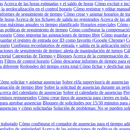
as
Acerca de las horas estimadas y el saldo de horas
Cómo excluir e inc
 la geolocalización en el control horario
Cómo registrar y editar manual
nformes de seguimiento de tiempo
Cómo crear y asignar horarios de tr
de horas
Acerca de los fichajes de salida no registrados
Acerca de las al
oras máximas anuales vs tiempo planificado
Horarios especiales
Cómo c
as políticas de seguimiento de tiempo
Cómo configurar la compensación
horario
Cómo importar las asignaciones de tiempo libre
Cómo guardar e
ardar el registro de entrada por ID como favorito (Google Chrome)
Có
orario
Configura recordatorios de entrada y salida en la aplicación móvi
aciones de seguimiento de tiempo: alerta de manipulación de turnos
Cál
ctorial
Categorías de Tiempo y Bloques
Acerca de la compensación de h
rs
Filtros de control horario
Cómo descargar informes de tiempo para e
a diferente
Redondeo del tiempo extra total
Cómo fichar y desfichar si
ómo solicitar y asignar ausencias
Sobre el/la supervisor/a de ausencias
ignación de tiempo libre
Sobre la solicitud de ausencias durante un per
cerca del calendario de ausencias
Sobre el calendario de ausencias
Pre
ermisos remunerados
Cómo crear tipos de ausencia para cierres en toda
para aprobar ausencias
Bloqueo de solicitudes por 15/30 minutos para 
ausencias y cómo solicitarlas
Solución de problemas: No se pueden solic
 trabajado
Cómo configurar el contador de ausencias para el tiempo adi
períodos de antigüedad
Acerca de las asignaciones de políticas de ausen