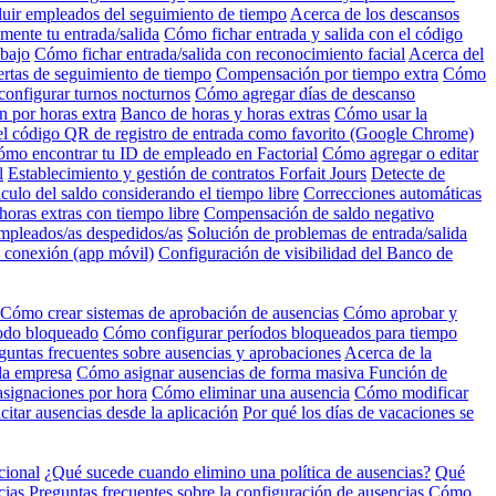
luir empleados del seguimiento de tiempo
Acerca de los descansos
mente tu entrada/salida
Cómo fichar entrada y salida con el código
abajo
Cómo fichar entrada/salida con reconocimiento facial
Acerca del
ertas de seguimiento de tiempo
Compensación por tiempo extra
Cómo
onfigurar turnos nocturnos
Cómo agregar días de descanso
 por horas extra
Banco de horas y horas extras
Cómo usar la
l código QR de registro de entrada como favorito (Google Chrome)
mo encontrar tu ID de empleado en Factorial
Cómo agregar o editar
l
Establecimiento y gestión de contratos Forfait Jours
Detecte de
culo del saldo considerando el tiempo libre
Correcciones automáticas
oras extras con tiempo libre
Compensación de saldo negativo
mpleados/as despedidos/as
Solución de problemas de entrada/salida
n conexión (app móvil)
Configuración de visibilidad del Banco de
Cómo crear sistemas de aprobación de ausencias
Cómo aprobar y
íodo bloqueado
Cómo configurar períodos bloqueados para tiempo
guntas frecuentes sobre ausencias y aprobaciones
Acerca de la
 la empresa
Cómo asignar ausencias de forma masiva
Función de
asignaciones por hora
Cómo eliminar una ausencia
Cómo modificar
itar ausencias desde la aplicación
Por qué los días de vacaciones se
cional
¿Qué sucede cuando elimino una política de ausencias?
Qué
cias
Preguntas frecuentes sobre la configuración de ausencias
Cómo