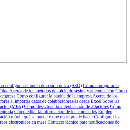
o configurar el inicio de sesión único (SSO)
Cómo configurar el
 Okta
Acerca de los métodos de inicio de sesión y autenticación
Cómo
u empresa
Cómo configurar la página de la empresa
Acerca de los
rores al importar datos de colaboradores/as desde Excel
Sobre las
factor (MFA)
Cómo desactivar la autenticación de 2 factores
Cómo
 entrada
Cómo editar la información de los empleados
Empleo
ación móvil: qué se puede y qué no se puede hacer
Configurar los
reos electrónicos en masa
Contacto técnico para notificaciones de