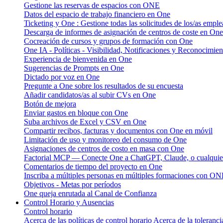
Gestione las reservas de espacios con ONE
Datos del espacio de trabajo financiero en One
Ticketing y One : Gestione todas las solicitudes de los/as emple
Descarga de informes de asignación de centros de coste en One
Cocreación de cursos y grupos de formación con One
One IA - Políticas - Visibilidad, Notificaciones y Reconocimien
Experiencia de bienvenida en One
Sugerencias de Prompts en One
Dictado por voz en One
Pregunte a One sobre los resultados de su encuesta
Añadir candidatos/as al subir CVs en One
Botón de mejora
Enviar gastos en bloque con One
Suba archivos de Excel y CSV en One
Compartir recibos, facturas y documentos con One en móvil
Limitación de uso y monitoreo del consumo de One
Asignaciones de centros de costo en masa con One
Factorial MCP — Conecte One a ChatGPT, Claude, o cualquier
Comentarios de tiempo del proyecto en One
Inscriba a múltiples personas en múltiples formaciones con O
Objetivos - Metas por períodos
One queja enrutada al Canal de Confianza
Control Horario y Ausencias
Control horario
Acerca de las políticas de control horario
Acerca de la toleranci