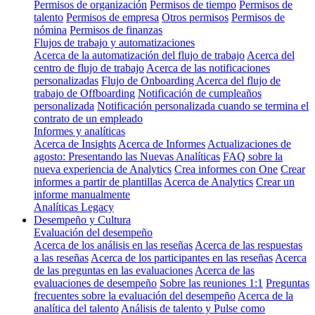
Permisos de organización
Permisos de tiempo
Permisos de
talento
Permisos de empresa
Otros permisos
Permisos de
nómina
Permisos de finanzas
Flujos de trabajo y automatizaciones
Acerca de la automatización del flujo de trabajo
Acerca del
centro de flujo de trabajo
Acerca de las notificaciones
personalizadas
Flujo de Onboarding
Acerca del flujo de
trabajo de Offboarding
Notificación de cumpleaños
personalizada
Notificación personalizada cuando se termina el
contrato de un empleado
Informes y analíticas
Acerca de Insights
Acerca de Informes
Actualizaciones de
agosto: Presentando las Nuevas Analíticas
FAQ sobre la
nueva experiencia de Analytics
Crea informes con One
Crear
informes a partir de plantillas
Acerca de Analytics
Crear un
informe manualmente
Analíticas Legacy
Desempeño y Cultura
Evaluación del desempeño
Acerca de los análisis en las reseñas
Acerca de las respuestas
a las reseñas
Acerca de los participantes en las reseñas
Acerca
de las preguntas en las evaluaciones
Acerca de las
evaluaciones de desempeño
Sobre las reuniones 1:1
Preguntas
frecuentes sobre la evaluación del desempeño
Acerca de la
analítica del talento
Análisis de talento y Pulse como