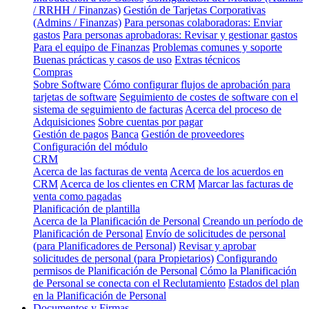
/ RRHH / Finanzas)
Gestión de Tarjetas Corporativas
(Admins / Finanzas)
Para personas colaboradoras: Enviar
gastos
Para personas aprobadoras: Revisar y gestionar gastos
Para el equipo de Finanzas
Problemas comunes y soporte
Buenas prácticas y casos de uso
Extras técnicos
Compras
Sobre Software
Cómo configurar flujos de aprobación para
tarjetas de software
Seguimiento de costes de software con el
sistema de seguimiento de facturas
Acerca del proceso de
Adquisiciones
Sobre cuentas por pagar
Gestión de pagos
Banca
Gestión de proveedores
Configuración del módulo
CRM
Acerca de las facturas de venta
Acerca de los acuerdos en
CRM
Acerca de los clientes en CRM
Marcar las facturas de
venta como pagadas
Planificación de plantilla
Acerca de la Planificación de Personal
Creando un período de
Planificación de Personal
Envío de solicitudes de personal
(para Planificadores de Personal)
Revisar y aprobar
solicitudes de personal (para Propietarios)
Configurando
permisos de Planificación de Personal
Cómo la Planificación
de Personal se conecta con el Reclutamiento
Estados del plan
en la Planificación de Personal
Documentos y Firmas