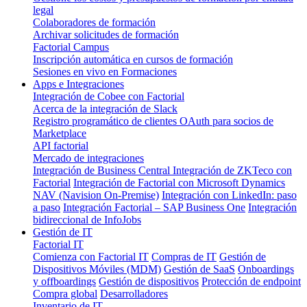
legal
Colaboradores de formación
Archivar solicitudes de formación
Factorial Campus
Inscripción automática en cursos de formación
Sesiones en vivo en Formaciones
Apps e Integraciones
Integración de Cobee con Factorial
Acerca de la integración de Slack
Registro programático de clientes OAuth para socios de
Marketplace
API factorial
Mercado de integraciones
Integración de Business Central
Integración de ZKTeco con
Factorial
Integración de Factorial con Microsoft Dynamics
NAV (Navision On-Premise)
Integración con LinkedIn: paso
a paso
Integración Factorial – SAP Business One
Integración
bidireccional de InfoJobs
Gestión de IT
Factorial IT
Comienza con Factorial IT
Compras de IT
Gestión de
Dispositivos Móviles (MDM)
Gestión de SaaS
Onboardings
y offboardings
Gestión de dispositivos
Protección de endpoint
Compra global
Desarrolladores
Inventario de IT