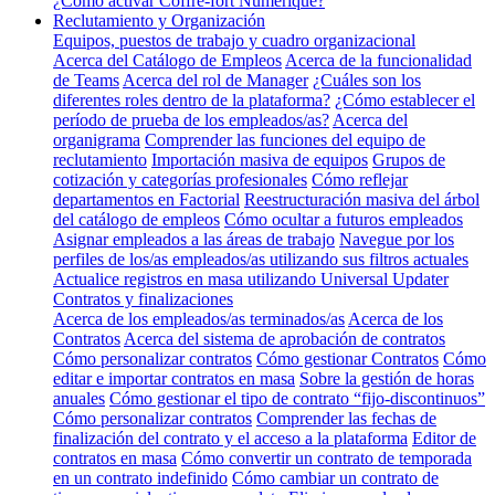
¿Cómo activar Coffre-fort Numérique?
Reclutamiento y Organización
Equipos, puestos de trabajo y cuadro organizacional
Acerca del Catálogo de Empleos
Acerca de la funcionalidad
de Teams
Acerca del rol de Manager
¿Cuáles son los
diferentes roles dentro de la plataforma?
¿Cómo establecer el
período de prueba de los empleados/as?
Acerca del
organigrama
Comprender las funciones del equipo de
reclutamiento
Importación masiva de equipos
Grupos de
cotización y categorías profesionales
Cómo reflejar
departamentos en Factorial
Reestructuración masiva del árbol
del catálogo de empleos
Cómo ocultar a futuros empleados
Asignar empleados a las áreas de trabajo
Navegue por los
perfiles de los/as empleados/as utilizando sus filtros actuales
Actualice registros en masa utilizando Universal Updater
Contratos y finalizaciones
Acerca de los empleados/as terminados/as
Acerca de los
Contratos
Acerca del sistema de aprobación de contratos
Cómo personalizar contratos
Cómo gestionar Contratos
Cómo
editar e importar contratos en masa
Sobre la gestión de horas
anuales
Cómo gestionar el tipo de contrato “fijo-discontinuos”
Cómo personalizar contratos
Comprender las fechas de
finalización del contrato y el acceso a la plataforma
Editor de
contratos en masa
Cómo convertir un contrato de temporada
en un contrato indefinido
Cómo cambiar un contrato de