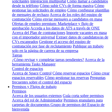
solicitantes
Integración multiportal
Cómo llamar a candidatos
desde tu teléfono
Cómo subir CVs de forma masiva
Cómo
gestionar las solicitudes de empleo
Cómo configurar plantillas
de mensajes de rechazo
Acerca de los roles del equipo de
contratación
Cómo enviar mensajes a candidatos en masa
Ofertas de empleo premium: Marketplace y flujo de
aprobación
Acceda a los datos de ATS a través de ONE
Acerca del Plan de contrataciones
Importe vacantes en masa
con el importador universal
Extraer datos de candidatos/as de
CVs escaneados
Gestione el acceso del equipo de
contratación por fase de reclutamiento
Publique un trabajo
solo en la página de carrera de su empresa
Tareas
¿Cómo revisar y completar tareas pendientes?
Acerca de la
herramienta Tasks Manager
Control de espacios
Acerca de Space Control
Cómo reservar espacios
Cómo crear
espacios reservables
Cómo gestionar tus reservas
Preguntas
frecuentes sobre el control del espacio
Permisos y Flujos de trabajo
Permisos
Acerca de los usuarios externos
Guía corta sobre permisos
Acerca del rol de Administrador
Permisos granulares para
carpetas de documentos
Grupo de permisos del Espacio de
bienvenida