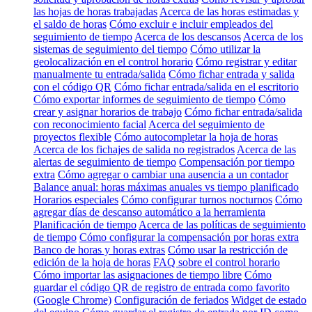
las hojas de horas trabajadas
Acerca de las horas estimadas y
el saldo de horas
Cómo excluir e incluir empleados del
seguimiento de tiempo
Acerca de los descansos
Acerca de los
sistemas de seguimiento del tiempo
Cómo utilizar la
geolocalización en el control horario
Cómo registrar y editar
manualmente tu entrada/salida
Cómo fichar entrada y salida
con el código QR
Cómo fichar entrada/salida en el escritorio
Cómo exportar informes de seguimiento de tiempo
Cómo
crear y asignar horarios de trabajo
Cómo fichar entrada/salida
con reconocimiento facial
Acerca del seguimiento de
proyectos flexible
Cómo autocompletar la hoja de horas
Acerca de los fichajes de salida no registrados
Acerca de las
alertas de seguimiento de tiempo
Compensación por tiempo
extra
Cómo agregar o cambiar una ausencia a un contador
Balance anual: horas máximas anuales vs tiempo planificado
Horarios especiales
Cómo configurar turnos nocturnos
Cómo
agregar días de descanso automático a la herramienta
Planificación de tiempo
Acerca de las políticas de seguimiento
de tiempo
Cómo configurar la compensación por horas extra
Banco de horas y horas extras
Cómo usar la restricción de
edición de la hoja de horas
FAQ sobre el control horario
Cómo importar las asignaciones de tiempo libre
Cómo
guardar el código QR de registro de entrada como favorito
(Google Chrome)
Configuración de feriados
Widget de estado