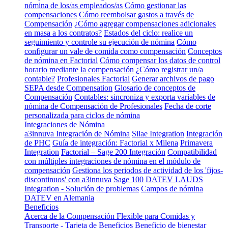
nómina de los/as empleados/as
Cómo gestionar las
compensaciones
Cómo reembolsar gastos a través de
Compensación
¿Cómo agregar compensaciones adicionales
en masa a los contratos?
Estados del ciclo: realice un
seguimiento y controle su ejecución de nómina
Cómo
configurar un vale de comida como compensación
Conceptos
de nómina en Factorial
Cómo compensar los datos de control
horario mediante la compensación
¿Cómo registrar un/a
contable?
Profesionales Factorial
Generar archivos de pago
SEPA desde Compensation
Glosario de conceptos de
Compensación
Contables: sincroniza y exporta variables de
nómina de Compensación de Profesionales
Fecha de corte
personalizada para ciclos de nómina
Integraciones de Nómina
a3innuva Integración de Nómina
Silae Integration
Integración
de PHC
Guía de integración: Factorial x Milena
Primavera
Integration
Factorial – Sage 200 Integración
Compatibilidad
con múltiples integraciones de nómina en el módulo de
compensación
Gestiona los periodos de actividad de los 'fijos-
discontinuos' con a3innuva
Sage 100
DATEV LAUDS
Integration - Solución de problemas
Campos de nómina
DATEV en Alemania
Beneficios
Acerca de la Compensación Flexible para Comidas y
Transporte - Tarjeta de Beneficios
Beneficio de bienestar