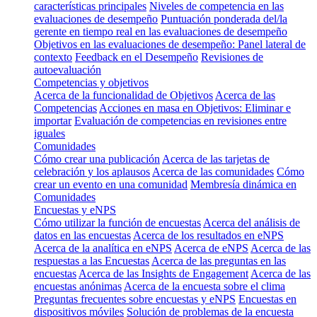
características principales
Niveles de competencia en las
evaluaciones de desempeño
Puntuación ponderada del/la
gerente en tiempo real en las evaluaciones de desempeño
Objetivos en las evaluaciones de desempeño: Panel lateral de
contexto
Feedback en el Desempeño
Revisiones de
autoevaluación
Competencias y objetivos
Acerca de la funcionalidad de Objetivos
Acerca de las
Competencias
Acciones en masa en Objetivos: Eliminar e
importar
Evaluación de competencias en revisiones entre
iguales
Comunidades
Cómo crear una publicación
Acerca de las tarjetas de
celebración y los aplausos
Acerca de las comunidades
Cómo
crear un evento en una comunidad
Membresía dinámica en
Comunidades
Encuestas y eNPS
Cómo utilizar la función de encuestas
Acerca del análisis de
datos en las encuestas
Acerca de los resultados en eNPS
Acerca de la analítica en eNPS
Acerca de eNPS
Acerca de las
respuestas a las Encuestas
Acerca de las preguntas en las
encuestas
Acerca de las Insights de Engagement
Acerca de las
encuestas anónimas
Acerca de la encuesta sobre el clima
Preguntas frecuentes sobre encuestas y eNPS
Encuestas en
dispositivos móviles
Solución de problemas de la encuesta