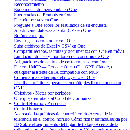
Reconocimiento
Experiencia de bienvenida en One
Sugerencias de Prompts en One
Dictado por voz en One
Pregunte a One sobre los resultados de su encuesta
Añadir candidatos/as al subir CVs en One
Botón de mejora
Enviar gastos en bloque con One
Suba archivos de Excel y CSV en One
Compartir recibos, facturas y documentos con One en móvil
Limitación de uso y monitoreo del consumo de One
Asignaciones de centros de costo en masa con One
Factorial MCP — Conecte One a ChatGPT, Claude, o
cualquier asistente de IA compatible con MCP
Comentarios de tiempo del proyecto en One
Inscriba a múltiples personas en múltiples formaciones con
ONE
Objetivos - Metas por períodos
One queja enrutada al Canal de Confianza
Control Horario y Ausencias
Control horario
Acerca de las políticas de control horario
Acerca de la
tolerancia en el control horario
Cómo fichar entrada/salida por
ID
Sobre el seguimiento del lugar de trabajo
Acerca de la
solicitud y aprobación de horas extras
Cómo revisar y aprobar