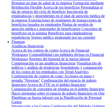
Registrar un plan de salud de la empresa
Formación mediante
Retribución Flexible
Acerca de los beneficios
Personalizar el
día de reinicio del ciclo de beneficio
Inscripción de
empleados/as y dependientes en el plan de atención médica de
la empresa
Exportaciones de resúmenes de transacciones de
beneficios basados en empleados
Página de gestión de
atención médica e importador de beneficiarios
Conceptos de
beneficios en la nómina
Beneficios para empleados/as
españoles/as
Seguro médico gestionado por un corredor
Finanzas
Analíticas financieras
Acerca de los centros de costos
Acerca de Financial
Workspace
Compatibilidad con múltiples divisas en Financial
Workspace
Registro del historial de la fuerza laboral
Compensación en las analíticas financieras
Visualización de
gráficos y análisis de tendencias
Seguimiento y comparación
de los costos de los empleados con Trend Analytics
Configuración de centros de coste: Acciones en masa y
pestaña "Personas"
Configuración del espacio de trabajo
financiero
Acerca de FTE en el ámbito financiero
Comparación de conceptos de nómina en el ámbito financiero
Hacer preguntas sobre el espacio de trabajo financiero en One
Planifique su fuerza laboral con la Planificación de Personal
Gastos
Introducción a los Gastos
Configuración del Módulo (Admins