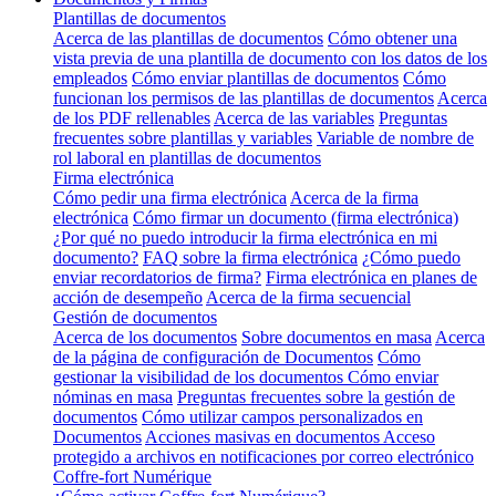
Plantillas de documentos
Acerca de las plantillas de documentos
Cómo obtener una
vista previa de una plantilla de documento con los datos de los
empleados
Cómo enviar plantillas de documentos
Cómo
funcionan los permisos de las plantillas de documentos
Acerca
de los PDF rellenables
Acerca de las variables
Preguntas
frecuentes sobre plantillas y variables
Variable de nombre de
rol laboral en plantillas de documentos
Firma electrónica
Cómo pedir una firma electrónica
Acerca de la firma
electrónica
Cómo firmar un documento (firma electrónica)
¿Por qué no puedo introducir la firma electrónica en mi
documento?
FAQ sobre la firma electrónica
¿Cómo puedo
enviar recordatorios de firma?
Firma electrónica en planes de
acción de desempeño
Acerca de la firma secuencial
Gestión de documentos
Acerca de los documentos
Sobre documentos en masa
Acerca
de la página de configuración de Documentos
Cómo
gestionar la visibilidad de los documentos
Cómo enviar
nóminas en masa
Preguntas frecuentes sobre la gestión de
documentos
Cómo utilizar campos personalizados en
Documentos
Acciones masivas en documentos
Acceso
protegido a archivos en notificaciones por correo electrónico
Coffre-fort Numérique