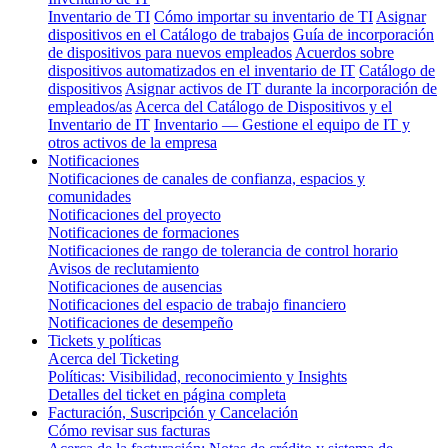
Inventario de TI
Cómo importar su inventario de TI
Asignar
dispositivos en el Catálogo de trabajos
Guía de incorporación
de dispositivos para nuevos empleados
Acuerdos sobre
dispositivos automatizados en el inventario de IT
Catálogo de
dispositivos
Asignar activos de IT durante la incorporación de
empleados/as
Acerca del Catálogo de Dispositivos y el
Inventario de IT
Inventario — Gestione el equipo de IT y
otros activos de la empresa
Notificaciones
Notificaciones de canales de confianza, espacios y
comunidades
Notificaciones del proyecto
Notificaciones de formaciones
Notificaciones de rango de tolerancia de control horario
Avisos de reclutamiento
Notificaciones de ausencias
Notificaciones del espacio de trabajo financiero
Notificaciones de desempeño
Tickets y políticas
Acerca del Ticketing
Políticas: Visibilidad, reconocimiento y Insights
Detalles del ticket en página completa
Facturación, Suscripción y Cancelación
Cómo revisar sus facturas