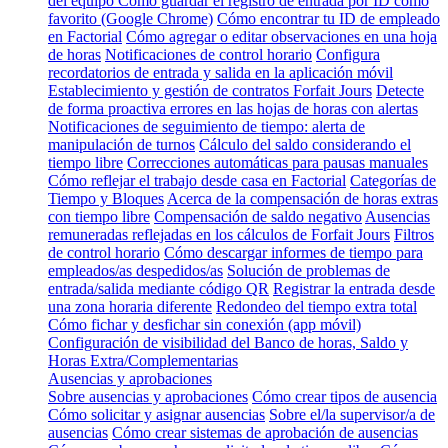
del equipo
Cómo guardar el registro de entrada por ID como
favorito (Google Chrome)
Cómo encontrar tu ID de empleado
en Factorial
Cómo agregar o editar observaciones en una hoja
de horas
Notificaciones de control horario
Configura
recordatorios de entrada y salida en la aplicación móvil
Establecimiento y gestión de contratos Forfait Jours
Detecte
de forma proactiva errores en las hojas de horas con alertas
Notificaciones de seguimiento de tiempo: alerta de
manipulación de turnos
Cálculo del saldo considerando el
tiempo libre
Correcciones automáticas para pausas manuales
Cómo reflejar el trabajo desde casa en Factorial
Categorías de
Tiempo y Bloques
Acerca de la compensación de horas extras
con tiempo libre
Compensación de saldo negativo
Ausencias
remuneradas reflejadas en los cálculos de Forfait Jours
Filtros
de control horario
Cómo descargar informes de tiempo para
empleados/as despedidos/as
Solución de problemas de
entrada/salida mediante código QR
Registrar la entrada desde
una zona horaria diferente
Redondeo del tiempo extra total
Cómo fichar y desfichar sin conexión (app móvil)
Configuración de visibilidad del Banco de horas, Saldo y
Horas Extra/Complementarias
Ausencias y aprobaciones
Sobre ausencias y aprobaciones
Cómo crear tipos de ausencia
Cómo solicitar y asignar ausencias
Sobre el/la supervisor/a de
ausencias
Cómo crear sistemas de aprobación de ausencias