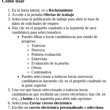
C
ó
mo
usar
En
tu
barra
lateral
,
ve
a
Reclutamiento
Accede
a
la
pesta
ñ
a
Ofertas
de
trabajo
Selecciona
la
publicaci
ó
n
de
trabajo
para
abrir
la
base
de
datos
de
solicitudes
de
empleo
Haz
clic
en
el
peque
ñ
o
cuadrado
a
la
izquierda
de
un
/
a
candidato
/
a
para
seleccionarlo
/
a
Puedes
filtrar
a
los
/
as
candidatos
/
as
por
estado
de
progreso
:
Todos
/
as
Nuevo
/
a
Primera
evaluaci
ó
n
Entrevista
Evaluaci
ó
n
de
la
prueba
Oferta
Contratado
/
a
Puedes
seleccionar
a
todos
/
as
los
/
as
nuevos
/
as
candidatos
/
as
haciendo
clic
en
el
peque
ñ
o
cuadrado
en
la
parte
superior
Una
vez
que
hayas
seleccionado
a
todos
/
as
los
/
as
candidatos
/
as
que
recibir
á
n
un
correo
electr
ó
nico
,
haz
clic
en
el
(
…
)
bot
ó
n
a
la
izquierda
para
abrir
m
á
s
opciones
Selecciona
Enviar
correo
electr
ó
nico
Escribe
un
correo
electr
ó
nico
personalizado
o
selecciona