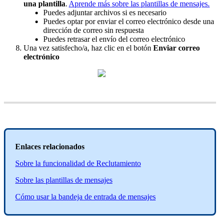
una
plantilla
.
Aprende
m
á
s
sobre
las
plantillas
de
mensajes
.
Puedes
adjuntar
archivos
si
es
necesario
Puedes
optar
por
enviar
el
correo
electr
ó
nico
desde
una
direcci
ó
n
de
correo
sin
respuesta
Puedes
retrasar
el
env
í
o
del
correo
electr
ó
nico
Una
vez
satisfecho
/
a
,
haz
clic
en
el
bot
ó
n
Enviar
correo
electr
ó
nico
Enlaces
relacionados
Sobre
la
funcionalidad
de
Reclutamiento
Sobre
las
plantillas
de
mensajes
C
ó
mo
usar
la
bandeja
de
entrada
de
mensajes