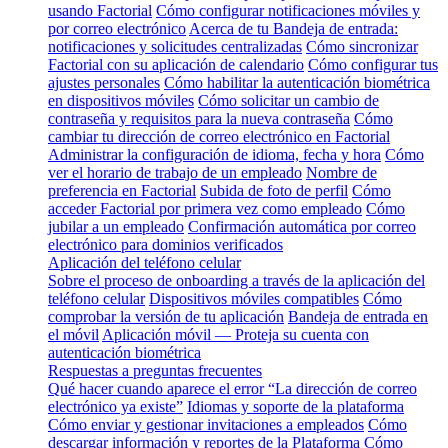
usando Factorial
Cómo configurar notificaciones móviles y
por correo electrónico
Acerca de tu Bandeja de entrada:
notificaciones y solicitudes centralizadas
Cómo sincronizar
Factorial con su aplicación de calendario
Cómo configurar tus
ajustes personales
Cómo habilitar la autenticación biométrica
en dispositivos móviles
Cómo solicitar un cambio de
contraseña y requisitos para la nueva contraseña
Cómo
cambiar tu dirección de correo electrónico en Factorial
Administrar la configuración de idioma, fecha y hora
Cómo
ver el horario de trabajo de un empleado
Nombre de
preferencia en Factorial
Subida de foto de perfil
Cómo
acceder Factorial por primera vez como empleado
Cómo
jubilar a un empleado
Confirmación automática por correo
electrónico para dominios verificados
Aplicación del teléfono celular
Sobre el proceso de onboarding a través de la aplicación del
teléfono celular
Dispositivos móviles compatibles
Cómo
comprobar la versión de tu aplicación
Bandeja de entrada en
el móvil
Aplicación móvil — Proteja su cuenta con
autenticación biométrica
Respuestas a preguntas frecuentes
Qué hacer cuando aparece el error “La dirección de correo
electrónico ya existe”
Idiomas y soporte de la plataforma
Cómo enviar y gestionar invitaciones a empleados
Cómo
descargar información y reportes de la Plataforma
Cómo