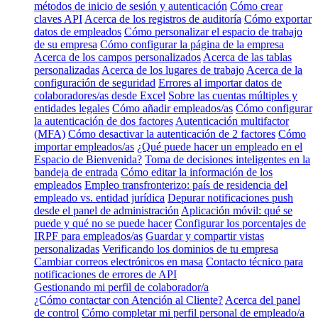
métodos de inicio de sesión y autenticación
Cómo crear
claves API
Acerca de los registros de auditoría
Cómo exportar
datos de empleados
Cómo personalizar el espacio de trabajo
de su empresa
Cómo configurar la página de la empresa
Acerca de los campos personalizados
Acerca de las tablas
personalizadas
Acerca de los lugares de trabajo
Acerca de la
configuración de seguridad
Errores al importar datos de
colaboradores/as desde Excel
Sobre las cuentas múltiples y
entidades legales
Cómo añadir empleados/as
Cómo configurar
la autenticación de dos factores
Autenticación multifactor
(MFA)
Cómo desactivar la autenticación de 2 factores
Cómo
importar empleados/as
¿Qué puede hacer un empleado en el
Espacio de Bienvenida?
Toma de decisiones inteligentes en la
bandeja de entrada
Cómo editar la información de los
empleados
Empleo transfronterizo: país de residencia del
empleado vs. entidad jurídica
Depurar notificaciones push
desde el panel de administración
Aplicación móvil: qué se
puede y qué no se puede hacer
Configurar los porcentajes de
IRPF para empleados/as
Guardar y compartir vistas
personalizadas
Verificando los dominios de tu empresa
Cambiar correos electrónicos en masa
Contacto técnico para
notificaciones de errores de API
Gestionando mi perfil de colaborador/a
¿Cómo contactar con Atención al Cliente?
Acerca del panel
de control
Cómo completar mi perfil personal de empleado/a