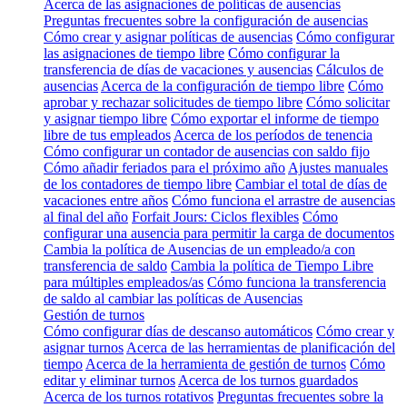
Acerca de las asignaciones de políticas de ausencias
Preguntas frecuentes sobre la configuración de ausencias
Cómo crear y asignar políticas de ausencias
Cómo configurar
las asignaciones de tiempo libre
Cómo configurar la
transferencia de días de vacaciones y ausencias
Cálculos de
ausencias
Acerca de la configuración de tiempo libre
Cómo
aprobar y rechazar solicitudes de tiempo libre
Cómo solicitar
y asignar tiempo libre
Cómo exportar el informe de tiempo
libre de tus empleados
Acerca de los períodos de tenencia
Cómo configurar un contador de ausencias con saldo fijo
Cómo añadir feriados para el próximo año
Ajustes manuales
de los contadores de tiempo libre
Cambiar el total de días de
vacaciones entre años
Cómo funciona el arrastre de ausencias
al final del año
Forfait Jours: Ciclos flexibles
Cómo
configurar una ausencia para permitir la carga de documentos
Cambia la política de Ausencias de un empleado/a con
transferencia de saldo
Cambia la política de Tiempo Libre
para múltiples empleados/as
Cómo funciona la transferencia
de saldo al cambiar las políticas de Ausencias
Gestión de turnos
Cómo configurar días de descanso automáticos
Cómo crear y
asignar turnos
Acerca de las herramientas de planificación del
tiempo
Acerca de la herramienta de gestión de turnos
Cómo
editar y eliminar turnos
Acerca de los turnos guardados
Acerca de los turnos rotativos
Preguntas frecuentes sobre la