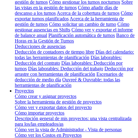
gestión de turnos
Cómo gestionar los turnos nocturnos
Sobre
las vistas en la gestión de turnos
Cómo añadir días de
descanso a los turnos
Acerca de la cobertura de turnos
Cómo
exportar turnos planificados
Acerca de la herramienta de
gestión de turnos
Cómo solicitar un cambio de turno
Cómo
gestionar ausencias en Shifts
Cómo ver y exportar el informe
de balance anual
Planificación automática de turnos
Banco de
Horas en la Gestión de Turnos
Deducciones de ausencias
Deducción de contadores de tiempo libre
Días del calendario:
todas las herramientas de planificación
Días laborables:
Deducción del contrato
Días laborables: Deducción por
turnos
Días laborables: Deducción del trabajo
Deducción por
arrastre con herramientas de planificación
Escenarios de
deducción de medio día
Ouvreé & Ouvrable: todas las
herramientas de planificación
Proyectos
Cómo crear y asignar proyectos
Sobre la herramienta de gestión de proyectos
Cómo ver y exportar datos del proyecto
Cómo importar proyectos
Descripción general de mis proyectos: una vista centralizada
para los/las empleados/as
Cómo ver la vista de Administrador - Vista de personas
Cómo ver los Costos en Proyectos