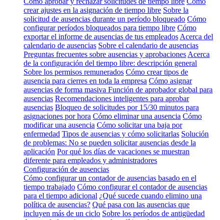
Cómo aprobar y rechazar solicitudes de tiempo libre
Cómo
crear ajustes en la asignación de tiempo libre
Sobre la
solicitud de ausencias durante un período bloqueado
Cómo
configurar períodos bloqueados para tiempo libre
Cómo
exportar el informe de ausencias de tus empleados
Acerca del
calendario de ausencias
Sobre el calendario de ausencias
Preguntas frecuentes sobre ausencias y aprobaciones
Acerca
de la configuración del tiempo libre: descripción general
Sobre los permisos remunerados
Cómo crear tipos de
ausencia para cierres en toda la empresa
Cómo asignar
ausencias de forma masiva
Función de aprobador global para
ausencias
Recomendaciones inteligentes para aprobar
ausencias
Bloqueo de solicitudes por 15/30 minutos para
asignaciones por hora
Cómo eliminar una ausencia
Cómo
modificar una ausencia
Cómo solicitar una baja por
enfermedad
Tipos de ausencias y cómo solicitarlas
Solución
de problemas: No se pueden solicitar ausencias desde la
aplicación
Por qué los días de vacaciones se muestran
diferente para empleados y administradores
Configuración de ausencias
Cómo configurar un contador de ausencias basado en el
tiempo trabajado
Cómo configurar el contador de ausencias
para el tiempo adicional
¿Qué sucede cuando elimino una
política de ausencias?
Qué pasa con las ausencias que
incluyen más de un ciclo
Sobre los períodos de antigüedad