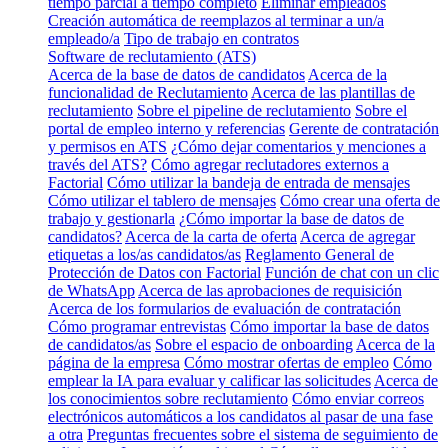
tiempo parcial a tiempo completo
Eliminar empleados
Creación automática de reemplazos al terminar a un/a
empleado/a
Tipo de trabajo en contratos
Software de reclutamiento (ATS)
Acerca de la base de datos de candidatos
Acerca de la
funcionalidad de Reclutamiento
Acerca de las plantillas de
reclutamiento
Sobre el pipeline de reclutamiento
Sobre el
portal de empleo interno y referencias
Gerente de contratación
y permisos en ATS
¿Cómo dejar comentarios y menciones a
través del ATS?
Cómo agregar reclutadores externos a
Factorial
Cómo utilizar la bandeja de entrada de mensajes
Cómo utilizar el tablero de mensajes
Cómo crear una oferta de
trabajo y gestionarla
¿Cómo importar la base de datos de
candidatos?
Acerca de la carta de oferta
Acerca de agregar
etiquetas a los/as candidatos/as
Reglamento General de
Protección de Datos con Factorial
Función de chat con un clic
de WhatsApp
Acerca de las aprobaciones de requisición
Acerca de los formularios de evaluación de contratación
Cómo programar entrevistas
Cómo importar la base de datos
de candidatos/as
Sobre el espacio de onboarding
Acerca de la
página de la empresa
Cómo mostrar ofertas de empleo
Cómo
emplear la IA para evaluar y calificar las solicitudes
Acerca de
los conocimientos sobre reclutamiento
Cómo enviar correos
electrónicos automáticos a los candidatos al pasar de una fase
a otra
Preguntas frecuentes sobre el sistema de seguimiento de