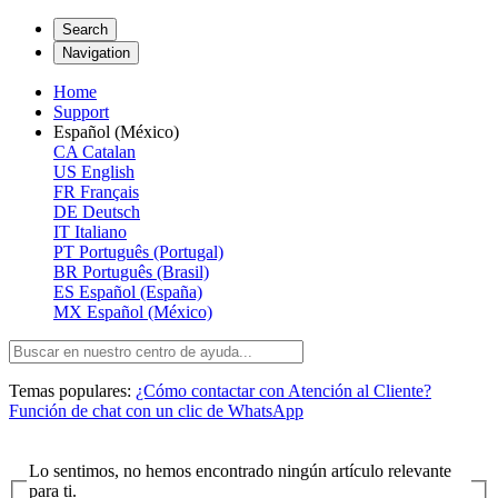
Search
Navigation
Home
Support
Español (México)
CA
Catalan
US
English
FR
Français
DE
Deutsch
IT
Italiano
PT
Português (Portugal)
BR
Português (Brasil)
ES
Español (España)
MX
Español (México)
Temas populares:
¿Cómo contactar con Atención al Cliente?
Función de chat con un clic de WhatsApp
Lo sentimos, no hemos encontrado ningún artículo relevante
para ti.