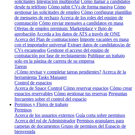
solicitantes
Integración multiportal
Cómo llamar a candidatos
desde tu teléfono
Cómo subir CVs de forma masiva
Cómo
gestionar las solicitudes de empleo
Cómo configurar plantillas
de mensajes de rechazo
Acerca de los roles del equipo de
contratación
Cómo enviar mensajes a candidatos en masa
Ofertas de empleo premium: Marketplace y flujo de
aprobación
Acceda a los datos de ATS a través de ONE
Acerca del Plan de contrataciones
Importe vacantes en masa
con el importador universal
Extraer datos de candidatos/as de
CVs escaneados
Gestione el acceso del equipo de
contratación por fase de reclutamiento
Publique un trabajo
solo en la página de carrera de su empresa
Tareas
¿Cómo revisar y completar tareas pendientes?
Acerca de la
herramienta Tasks Manager
Control de espacios
Acerca de Space Control
Cómo reservar espacios
Cómo crear
espacios reservables
Cómo gestionar tus reservas
Preguntas
frecuentes sobre el control del espacio
Permisos y Flujos de trabajo
Permisos
Acerca de los usuarios externos
Guía corta sobre permisos
Acerca del rol de Administrador
Permisos granulares para
carpetas de documentos
Grupo de permisos del Espacio de
bienvenida