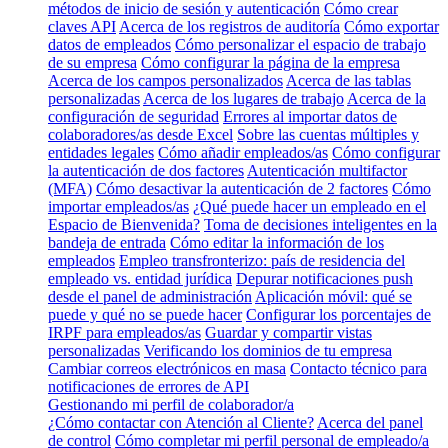
métodos de inicio de sesión y autenticación
Cómo crear
claves API
Acerca de los registros de auditoría
Cómo exportar
datos de empleados
Cómo personalizar el espacio de trabajo
de su empresa
Cómo configurar la página de la empresa
Acerca de los campos personalizados
Acerca de las tablas
personalizadas
Acerca de los lugares de trabajo
Acerca de la
configuración de seguridad
Errores al importar datos de
colaboradores/as desde Excel
Sobre las cuentas múltiples y
entidades legales
Cómo añadir empleados/as
Cómo configurar
la autenticación de dos factores
Autenticación multifactor
(MFA)
Cómo desactivar la autenticación de 2 factores
Cómo
importar empleados/as
¿Qué puede hacer un empleado en el
Espacio de Bienvenida?
Toma de decisiones inteligentes en la
bandeja de entrada
Cómo editar la información de los
empleados
Empleo transfronterizo: país de residencia del
empleado vs. entidad jurídica
Depurar notificaciones push
desde el panel de administración
Aplicación móvil: qué se
puede y qué no se puede hacer
Configurar los porcentajes de
IRPF para empleados/as
Guardar y compartir vistas
personalizadas
Verificando los dominios de tu empresa
Cambiar correos electrónicos en masa
Contacto técnico para
notificaciones de errores de API
Gestionando mi perfil de colaborador/a
¿Cómo contactar con Atención al Cliente?
Acerca del panel
de control
Cómo completar mi perfil personal de empleado/a