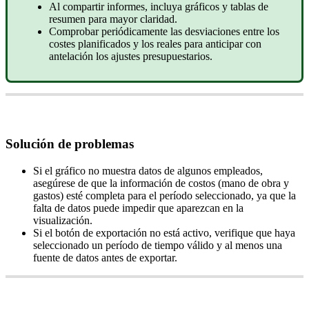
Al
compartir
informes
,
incluya
gr
á
ficos
y
tablas
de
resumen
para
mayor
claridad
.
Comprobar
peri
ó
dicamente
las
desviaciones
entre
los
costes
planificados
y
los
reales
para
anticipar
con
antelaci
ó
n
los
ajustes
presupuestarios
.
Soluci
ó
n
de
problemas
Si
el
gr
á
fico
no
muestra
datos
de
algunos
empleados
,
aseg
ú
rese
de
que
la
informaci
ó
n
de
costos
(
mano
de
obra
y
gastos
)
est
é
completa
para
el
per
í
odo
seleccionado
,
ya
que
la
falta
de
datos
puede
impedir
que
aparezcan
en
la
visualizaci
ó
n
.
Si
el
bot
ó
n
de
exportaci
ó
n
no
est
á
activo
,
verifique
que
haya
seleccionado
un
per
í
odo
de
tiempo
v
á
lido
y
al
menos
una
fuente
de
datos
antes
de
exportar
.