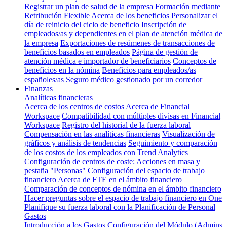
Registrar un plan de salud de la empresa
Formación mediante
Retribución Flexible
Acerca de los beneficios
Personalizar el
día de reinicio del ciclo de beneficio
Inscripción de
empleados/as y dependientes en el plan de atención médica de
la empresa
Exportaciones de resúmenes de transacciones de
beneficios basados en empleados
Página de gestión de
atención médica e importador de beneficiarios
Conceptos de
beneficios en la nómina
Beneficios para empleados/as
españoles/as
Seguro médico gestionado por un corredor
Finanzas
Analíticas financieras
Acerca de los centros de costos
Acerca de Financial
Workspace
Compatibilidad con múltiples divisas en Financial
Workspace
Registro del historial de la fuerza laboral
Compensación en las analíticas financieras
Visualización de
gráficos y análisis de tendencias
Seguimiento y comparación
de los costos de los empleados con Trend Analytics
Configuración de centros de coste: Acciones en masa y
pestaña "Personas"
Configuración del espacio de trabajo
financiero
Acerca de FTE en el ámbito financiero
Comparación de conceptos de nómina en el ámbito financiero
Hacer preguntas sobre el espacio de trabajo financiero en One
Planifique su fuerza laboral con la Planificación de Personal
Gastos
Introducción a los Gastos
Configuración del Módulo (Admins