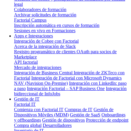
legal
Colaboradores de formación
Archivar solicitudes de formación
Factorial Campus
Inscripción automática en cursos de formación
Sesiones en vivo en Formaciones
Apps e Integraciones
Integración de Cobee con Factorial
Acerca de la integración de Slack
Registro programático de clientes OAuth para socios de
Marketplace
API factorial
Mercado de integraciones
Integración de Business Central
Integración de ZKTeco con
Factorial
Integración de Factorial con Microsoft Dynamics
NAV (Navision On-Premise)
Integración con LinkedIn: paso
a paso
Integración Factorial – SAP Business One
Integración
bidireccional de InfoJobs
Gestión de IT
Factorial IT
Comienza con Factorial IT
Compras de IT
Gestión de
Dispositivos Móviles (MDM)
Gestión de SaaS
Onboardings
y offboardings
Gestión de dispositivos
Protección de endpoint
Compra global
Desarrolladores
Inventario de IT