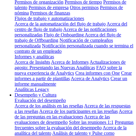
Permisos de organización
Permisos de tiempo
Permisos de
talento
Permisos de empresa
Otros permisos
Permisos de
nómina
Permisos de finanzas
Flujos de trabajo y automatizaciones
Acerca de la automatización del flujo de trabajo
Acerca del
centro de flujo de trabajo
Acerca de las notificaciones
personalizadas
Flujo de Onboarding
Acerca del flujo de
trabajo de Offboarding
Notificación de cumpleaños
personalizada
Notificación personalizada cuando se termina el
contrato de un empleado
Informes y analíticas
Acerca de Insights
Acerca de Informes
Actualizaciones de
agosto: Presentando las Nuevas Analíticas
FAQ sobre la
nueva experiencia de Analytics
Crea informes con One
Crear
informes a partir de plantillas
Acerca de Analytics
Crear un
informe manualmente
Analíticas Legacy
Desempeño y Cultura
Evaluación del desempeño
Acerca de los análisis en las reseñas
Acerca de las respuestas
a las reseñas
Acerca de los participantes en las reseñas
Acerca
de las preguntas en las evaluaciones
Acerca de las
evaluaciones de desempeño
Sobre las reuniones 1:1
Preguntas
frecuentes sobre la evaluación del desempeño
Acerca de la
analítica del talento
Análisis de talento y Pulse como