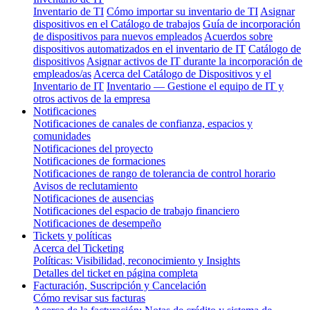
Inventario de TI
Cómo importar su inventario de TI
Asignar
dispositivos en el Catálogo de trabajos
Guía de incorporación
de dispositivos para nuevos empleados
Acuerdos sobre
dispositivos automatizados en el inventario de IT
Catálogo de
dispositivos
Asignar activos de IT durante la incorporación de
empleados/as
Acerca del Catálogo de Dispositivos y el
Inventario de IT
Inventario — Gestione el equipo de IT y
otros activos de la empresa
Notificaciones
Notificaciones de canales de confianza, espacios y
comunidades
Notificaciones del proyecto
Notificaciones de formaciones
Notificaciones de rango de tolerancia de control horario
Avisos de reclutamiento
Notificaciones de ausencias
Notificaciones del espacio de trabajo financiero
Notificaciones de desempeño
Tickets y políticas
Acerca del Ticketing
Políticas: Visibilidad, reconocimiento y Insights
Detalles del ticket en página completa
Facturación, Suscripción y Cancelación
Cómo revisar sus facturas