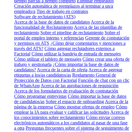
tiempo parcial a tiempo completo
Eliminar empleados
Creación automática de reemplazos al terminar a un/a
empleado/a
Tipo de trabajo en contratos
Software de reclutamiento (ATS)
Acerca de la base de datos de candidatos
Acerca de la
funcionalidad de Reclutamiento
Acerca de las plantillas de
reclutamiento
Sobre el pipeline de reclutamiento
Sobre el
portal de empleo interno y referencias
Gerente de contratación
y permisos en ATS
¿Cómo dejar comentarios y menciones a
través del ATS?
Cómo agregar reclutadores externos a
Factorial
Cómo utilizar la bandeja de entrada de mensajes
Cómo utilizar el tablero de mensajes
Cómo crear una oferta de
trabajo y gestionarla
¿Cómo importar la base de datos de
candidatos?
Acerca de la carta de oferta
Acerca de agregar
etiquetas a los/as candidatos/as
Reglamento General de
Protección de Datos con Factorial
Función de chat con un clic
de WhatsApp
Acerca de las aprobaciones de requisición
Acerca de los formularios de evaluación de contratación
Cómo programar entrevistas
Cómo importar la base de datos
de candidatos/as
Sobre el espacio de onboarding
Acerca de la
página de la empresa
Cómo mostrar ofertas de empleo
Cómo
emplear la IA para evaluar y calificar las solicitudes
Acerca de
los conocimientos sobre reclutamiento
Cómo enviar correos
electrónicos automáticos a los candidatos al pasar de una fase
a otra
Preguntas frecuentes sobre el sistema de seguimiento de