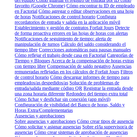
del equipo
Cómo guardar el registro de entrada por ID como
favorito (Google Chrome)
Cómo encontrar tu ID de empleado
en Factorial
Cómo agregar o editar observaciones en una hoja
de horas
Notificaciones de control horario
Configura
recordatorios de entrada y salida en la aplicación móvil
Establecimiento y gestión de contratos Forfait Jours
Detecte
de forma proactiva errores en las hojas de horas con alertas
Notificaciones de seguimiento de tiempo: alerta de
manipulación de turnos
Cálculo del saldo considerando el
tiempo libre
Correcciones automáticas para pausas manuales
Cómo reflejar el trabajo desde casa en Factorial
Categorías de
Tiempo y Bloques
Acerca de la compensación de horas extras
con tiempo libre
Compensación de saldo negativo
Ausencias
remuneradas reflejadas en los cálculos de Forfait Jours
Filtros
de control horario
Cómo descargar informes de tiempo para
empleados/as despedidos/as
Solución de problemas de
entrada/salida mediante código QR
Registrar la entrada desde
una zona horaria diferente
Redondeo del tiempo extra total
Cómo fichar y desfichar sin conexión (app móvil)
Configuración de visibilidad del Banco de horas, Saldo y
Horas Extra/Complementarias
Ausencias y aprobaciones
Sobre ausencias y aprobaciones
Cómo crear tipos de ausencia
Cómo solicitar y asignar ausencias
Sobre el/la supervisor/a de
ausencias
Cómo crear sistemas de aprobación de ausencias