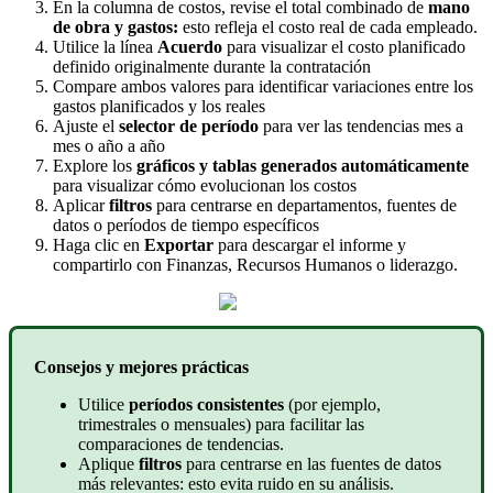
En
la
columna
de
costos
,
revise
el
total
combinado
de
mano
de
obra
y
gastos
:
esto
refleja
el
costo
real
de
cada
empleado
.
Utilice
la
l
í
nea
Acuerdo
para
visualizar
el
costo
planificado
definido
originalmente
durante
la
contrataci
ó
n
Compare
ambos
valores
para
identificar
variaciones
entre
los
gastos
planificados
y
los
reales
Ajuste
el
selector
de
per
í
odo
para
ver
las
tendencias
mes
a
mes
o
a
ñ
o
a
a
ñ
o
Explore
los
gr
á
ficos
y
tablas
generados
autom
á
ticamente
para
visualizar
c
ó
mo
evolucionan
los
costos
Aplicar
filtros
para
centrarse
en
departamentos
,
fuentes
de
datos
o
per
í
odos
de
tiempo
espec
í
ficos
Haga
clic
en
Exportar
para
descargar
el
informe
y
compartirlo
con
Finanzas
,
Recursos
Humanos
o
liderazgo
.
Consejos
y
mejores
pr
á
cticas
Utilice
per
í
odos
consistentes
(
por
ejemplo
,
trimestrales
o
mensuales
)
para
facilitar
las
comparaciones
de
tendencias
.
Aplique
filtros
para
centrarse
en
las
fuentes
de
datos
m
á
s
relevantes
:
esto
evita
ruido
en
su
an
á
lisis
.