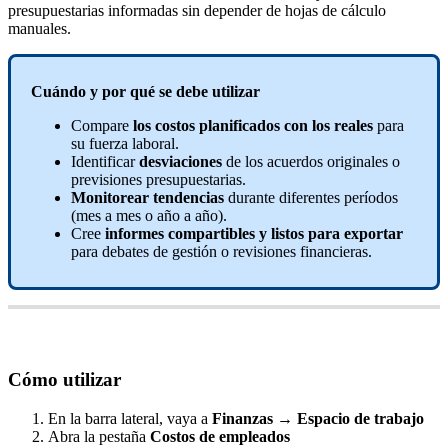
presupuestarias
informadas
sin
depender
de
hojas
de
c
á
lculo
manuales
.
Cu
á
ndo
y
por
qu
é
se
debe
utilizar
Compare
los
costos
planificados
con
los
reales
para
su
fuerza
laboral
.
Identificar
desviaciones
de
los
acuerdos
originales
o
previsiones
presupuestarias
.
Monitorear
tendencias
durante
diferentes
per
í
odos
(
mes
a
mes
o
a
ñ
o
a
a
ñ
o
)
.
Cree
informes
compartibles
y
listos
para
exportar
para
debates
de
gesti
ó
n
o
revisiones
financieras
.
C
ó
mo
utilizar
En
la
barra
lateral
,
vaya
a
Finanzas
→
Espacio
de
trabajo
Abra
la
pesta
ñ
a
Costos
de
empleados