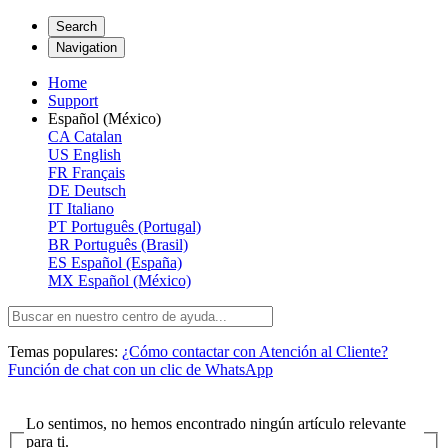
Search
Navigation
Home
Support
Español (México)
CA
Catalan
US
English
FR
Français
DE
Deutsch
IT
Italiano
PT
Português (Portugal)
BR
Português (Brasil)
ES
Español (España)
MX
Español (México)
Temas populares:
¿Cómo contactar con Atención al Cliente?
Función de chat con un clic de WhatsApp
Lo sentimos, no hemos encontrado ningún artículo relevante
para ti.