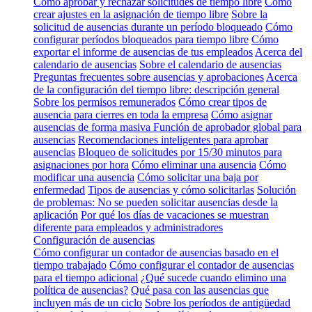
Cómo aprobar y rechazar solicitudes de tiempo libre
Cómo
crear ajustes en la asignación de tiempo libre
Sobre la
solicitud de ausencias durante un período bloqueado
Cómo
configurar períodos bloqueados para tiempo libre
Cómo
exportar el informe de ausencias de tus empleados
Acerca del
calendario de ausencias
Sobre el calendario de ausencias
Preguntas frecuentes sobre ausencias y aprobaciones
Acerca
de la configuración del tiempo libre: descripción general
Sobre los permisos remunerados
Cómo crear tipos de
ausencia para cierres en toda la empresa
Cómo asignar
ausencias de forma masiva
Función de aprobador global para
ausencias
Recomendaciones inteligentes para aprobar
ausencias
Bloqueo de solicitudes por 15/30 minutos para
asignaciones por hora
Cómo eliminar una ausencia
Cómo
modificar una ausencia
Cómo solicitar una baja por
enfermedad
Tipos de ausencias y cómo solicitarlas
Solución
de problemas: No se pueden solicitar ausencias desde la
aplicación
Por qué los días de vacaciones se muestran
diferente para empleados y administradores
Configuración de ausencias
Cómo configurar un contador de ausencias basado en el
tiempo trabajado
Cómo configurar el contador de ausencias
para el tiempo adicional
¿Qué sucede cuando elimino una
política de ausencias?
Qué pasa con las ausencias que
incluyen más de un ciclo
Sobre los períodos de antigüedad