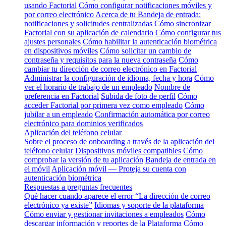
usando Factorial
Cómo configurar notificaciones móviles y
por correo electrónico
Acerca de tu Bandeja de entrada:
notificaciones y solicitudes centralizadas
Cómo sincronizar
Factorial con su aplicación de calendario
Cómo configurar tus
ajustes personales
Cómo habilitar la autenticación biométrica
en dispositivos móviles
Cómo solicitar un cambio de
contraseña y requisitos para la nueva contraseña
Cómo
cambiar tu dirección de correo electrónico en Factorial
Administrar la configuración de idioma, fecha y hora
Cómo
ver el horario de trabajo de un empleado
Nombre de
preferencia en Factorial
Subida de foto de perfil
Cómo
acceder Factorial por primera vez como empleado
Cómo
jubilar a un empleado
Confirmación automática por correo
electrónico para dominios verificados
Aplicación del teléfono celular
Sobre el proceso de onboarding a través de la aplicación del
teléfono celular
Dispositivos móviles compatibles
Cómo
comprobar la versión de tu aplicación
Bandeja de entrada en
el móvil
Aplicación móvil — Proteja su cuenta con
autenticación biométrica
Respuestas a preguntas frecuentes
Qué hacer cuando aparece el error “La dirección de correo
electrónico ya existe”
Idiomas y soporte de la plataforma
Cómo enviar y gestionar invitaciones a empleados
Cómo
descargar información y reportes de la Plataforma
Cómo