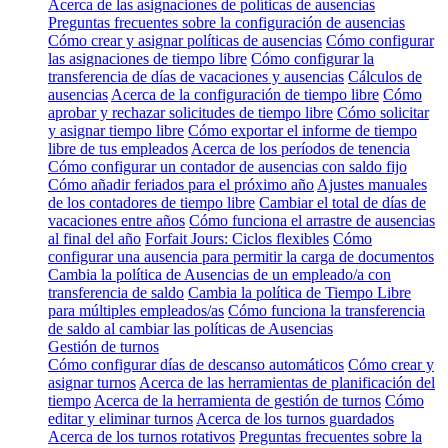
Acerca de las asignaciones de políticas de ausencias
Preguntas frecuentes sobre la configuración de ausencias
Cómo crear y asignar políticas de ausencias
Cómo configurar
las asignaciones de tiempo libre
Cómo configurar la
transferencia de días de vacaciones y ausencias
Cálculos de
ausencias
Acerca de la configuración de tiempo libre
Cómo
aprobar y rechazar solicitudes de tiempo libre
Cómo solicitar
y asignar tiempo libre
Cómo exportar el informe de tiempo
libre de tus empleados
Acerca de los períodos de tenencia
Cómo configurar un contador de ausencias con saldo fijo
Cómo añadir feriados para el próximo año
Ajustes manuales
de los contadores de tiempo libre
Cambiar el total de días de
vacaciones entre años
Cómo funciona el arrastre de ausencias
al final del año
Forfait Jours: Ciclos flexibles
Cómo
configurar una ausencia para permitir la carga de documentos
Cambia la política de Ausencias de un empleado/a con
transferencia de saldo
Cambia la política de Tiempo Libre
para múltiples empleados/as
Cómo funciona la transferencia
de saldo al cambiar las políticas de Ausencias
Gestión de turnos
Cómo configurar días de descanso automáticos
Cómo crear y
asignar turnos
Acerca de las herramientas de planificación del
tiempo
Acerca de la herramienta de gestión de turnos
Cómo
editar y eliminar turnos
Acerca de los turnos guardados
Acerca de los turnos rotativos
Preguntas frecuentes sobre la