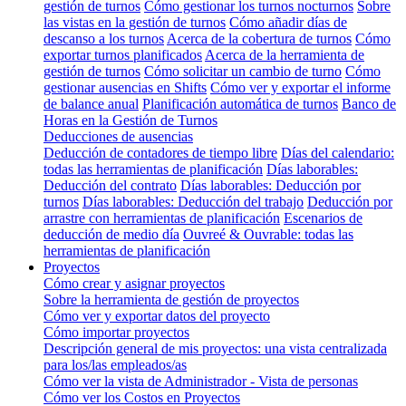
gestión de turnos
Cómo gestionar los turnos nocturnos
Sobre
las vistas en la gestión de turnos
Cómo añadir días de
descanso a los turnos
Acerca de la cobertura de turnos
Cómo
exportar turnos planificados
Acerca de la herramienta de
gestión de turnos
Cómo solicitar un cambio de turno
Cómo
gestionar ausencias en Shifts
Cómo ver y exportar el informe
de balance anual
Planificación automática de turnos
Banco de
Horas en la Gestión de Turnos
Deducciones de ausencias
Deducción de contadores de tiempo libre
Días del calendario:
todas las herramientas de planificación
Días laborables:
Deducción del contrato
Días laborables: Deducción por
turnos
Días laborables: Deducción del trabajo
Deducción por
arrastre con herramientas de planificación
Escenarios de
deducción de medio día
Ouvreé & Ouvrable: todas las
herramientas de planificación
Proyectos
Cómo crear y asignar proyectos
Sobre la herramienta de gestión de proyectos
Cómo ver y exportar datos del proyecto
Cómo importar proyectos
Descripción general de mis proyectos: una vista centralizada
para los/las empleados/as
Cómo ver la vista de Administrador - Vista de personas
Cómo ver los Costos en Proyectos