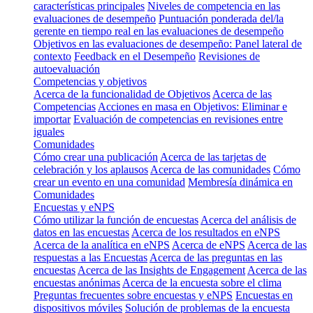
características principales
Niveles de competencia en las
evaluaciones de desempeño
Puntuación ponderada del/la
gerente en tiempo real en las evaluaciones de desempeño
Objetivos en las evaluaciones de desempeño: Panel lateral de
contexto
Feedback en el Desempeño
Revisiones de
autoevaluación
Competencias y objetivos
Acerca de la funcionalidad de Objetivos
Acerca de las
Competencias
Acciones en masa en Objetivos: Eliminar e
importar
Evaluación de competencias en revisiones entre
iguales
Comunidades
Cómo crear una publicación
Acerca de las tarjetas de
celebración y los aplausos
Acerca de las comunidades
Cómo
crear un evento en una comunidad
Membresía dinámica en
Comunidades
Encuestas y eNPS
Cómo utilizar la función de encuestas
Acerca del análisis de
datos en las encuestas
Acerca de los resultados en eNPS
Acerca de la analítica en eNPS
Acerca de eNPS
Acerca de las
respuestas a las Encuestas
Acerca de las preguntas en las
encuestas
Acerca de las Insights de Engagement
Acerca de las
encuestas anónimas
Acerca de la encuesta sobre el clima
Preguntas frecuentes sobre encuestas y eNPS
Encuestas en
dispositivos móviles
Solución de problemas de la encuesta