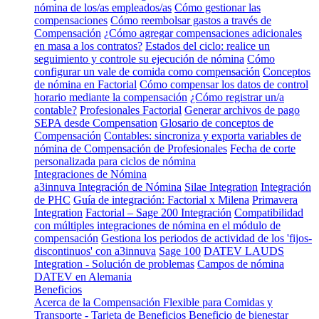
nómina de los/as empleados/as
Cómo gestionar las
compensaciones
Cómo reembolsar gastos a través de
Compensación
¿Cómo agregar compensaciones adicionales
en masa a los contratos?
Estados del ciclo: realice un
seguimiento y controle su ejecución de nómina
Cómo
configurar un vale de comida como compensación
Conceptos
de nómina en Factorial
Cómo compensar los datos de control
horario mediante la compensación
¿Cómo registrar un/a
contable?
Profesionales Factorial
Generar archivos de pago
SEPA desde Compensation
Glosario de conceptos de
Compensación
Contables: sincroniza y exporta variables de
nómina de Compensación de Profesionales
Fecha de corte
personalizada para ciclos de nómina
Integraciones de Nómina
a3innuva Integración de Nómina
Silae Integration
Integración
de PHC
Guía de integración: Factorial x Milena
Primavera
Integration
Factorial – Sage 200 Integración
Compatibilidad
con múltiples integraciones de nómina en el módulo de
compensación
Gestiona los periodos de actividad de los 'fijos-
discontinuos' con a3innuva
Sage 100
DATEV LAUDS
Integration - Solución de problemas
Campos de nómina
DATEV en Alemania
Beneficios
Acerca de la Compensación Flexible para Comidas y
Transporte - Tarjeta de Beneficios
Beneficio de bienestar