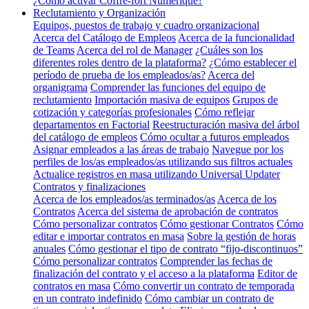
¿Cómo activar Coffre-fort Numérique?
Reclutamiento y Organización
Equipos, puestos de trabajo y cuadro organizacional
Acerca del Catálogo de Empleos
Acerca de la funcionalidad
de Teams
Acerca del rol de Manager
¿Cuáles son los
diferentes roles dentro de la plataforma?
¿Cómo establecer el
período de prueba de los empleados/as?
Acerca del
organigrama
Comprender las funciones del equipo de
reclutamiento
Importación masiva de equipos
Grupos de
cotización y categorías profesionales
Cómo reflejar
departamentos en Factorial
Reestructuración masiva del árbol
del catálogo de empleos
Cómo ocultar a futuros empleados
Asignar empleados a las áreas de trabajo
Navegue por los
perfiles de los/as empleados/as utilizando sus filtros actuales
Actualice registros en masa utilizando Universal Updater
Contratos y finalizaciones
Acerca de los empleados/as terminados/as
Acerca de los
Contratos
Acerca del sistema de aprobación de contratos
Cómo personalizar contratos
Cómo gestionar Contratos
Cómo
editar e importar contratos en masa
Sobre la gestión de horas
anuales
Cómo gestionar el tipo de contrato “fijo-discontinuos”
Cómo personalizar contratos
Comprender las fechas de
finalización del contrato y el acceso a la plataforma
Editor de
contratos en masa
Cómo convertir un contrato de temporada
en un contrato indefinido
Cómo cambiar un contrato de