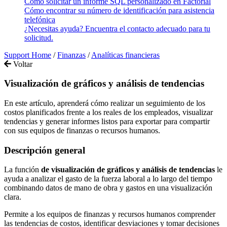
Cómo solicitar un informe SQL personalizado en Factorial
Cómo encontrar su número de identificación para asistencia
telefónica
¿Necesitas ayuda? Encuentra el contacto adecuado para tu
solicitud.
Support Home
/
Finanzas
/
Analíticas financieras
Voltar
Visualización de gráficos y análisis de tendencias
En este artículo, aprenderá cómo realizar un seguimiento de los
costos planificados frente a los reales de los empleados, visualizar
tendencias y generar informes listos para exportar para compartir
con sus equipos de finanzas o recursos humanos.
Descripci
ó
n
general
La
funci
ó
n
de
visualizaci
ó
n
de
gr
á
ficos
y
an
á
lisis
de
tendencias
le
ayuda
a
analizar
el
gasto
de
la
fuerza
laboral
a
lo
largo
del
tiempo
combinando
datos
de
mano
de
obra
y
gastos
en
una
visualizaci
ó
n
clara
.
Permite
a
los
equipos
de
finanzas
y
recursos
humanos
comprender
las
tendencias
de
costos
,
identificar
desviaciones
y
tomar
decisiones