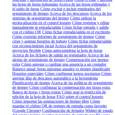
las hojas de horas trabajadas
Acerca de las horas estimadas y
el saldo de horas
Cómo excluir e incluir empleados del
seguimiento de tiempo
Acerca de los descansos
Acerca de los
sistemas de seguimiento del tiempo
Cómo utilizar la
geolocalización en el control horario
Cómo registrar y editar
manualmente tu entrada/salida
Cómo fichar entrada y salida
con el código QR
Cómo fichar entrada/salida en el escritorio
Cómo exportar informes de seguimiento de tiempo
Cómo
crear y asignar horarios de trabajo
Cómo fichar entrada/salida
con reconocimiento facial
Acerca del seguimiento de
proyectos flexible
Cómo autocompletar la hoja de horas
Acerca de los fichajes de salida no registrados
Acerca de las
alertas de seguimiento de tiempo
Compensación por tiempo
extra
Cómo agregar o cambiar una ausencia a un contador
Balance anual: horas máximas anuales vs tiempo planificado
Horarios especiales
Cómo configurar turnos nocturnos
Cómo
agregar días de descanso automático a la herramienta
Planificación de tiempo
Acerca de las políticas de seguimiento
de tiempo
Cómo configurar la compensación por horas extra
Banco de horas y horas extras
Cómo usar la restricción de
edición de la hoja de horas
FAQ sobre el control horario
Cómo importar las asignaciones de tiempo libre
Cómo
guardar el código QR de registro de entrada como favorito
(Google Chrome)
Configuración de feriados
Widget de estado