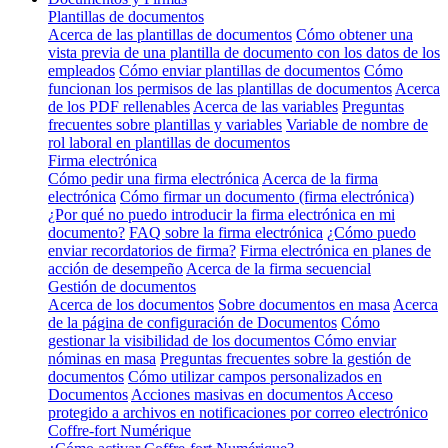
Plantillas de documentos
Acerca de las plantillas de documentos
Cómo obtener una
vista previa de una plantilla de documento con los datos de los
empleados
Cómo enviar plantillas de documentos
Cómo
funcionan los permisos de las plantillas de documentos
Acerca
de los PDF rellenables
Acerca de las variables
Preguntas
frecuentes sobre plantillas y variables
Variable de nombre de
rol laboral en plantillas de documentos
Firma electrónica
Cómo pedir una firma electrónica
Acerca de la firma
electrónica
Cómo firmar un documento (firma electrónica)
¿Por qué no puedo introducir la firma electrónica en mi
documento?
FAQ sobre la firma electrónica
¿Cómo puedo
enviar recordatorios de firma?
Firma electrónica en planes de
acción de desempeño
Acerca de la firma secuencial
Gestión de documentos
Acerca de los documentos
Sobre documentos en masa
Acerca
de la página de configuración de Documentos
Cómo
gestionar la visibilidad de los documentos
Cómo enviar
nóminas en masa
Preguntas frecuentes sobre la gestión de
documentos
Cómo utilizar campos personalizados en
Documentos
Acciones masivas en documentos
Acceso
protegido a archivos en notificaciones por correo electrónico
Coffre-fort Numérique