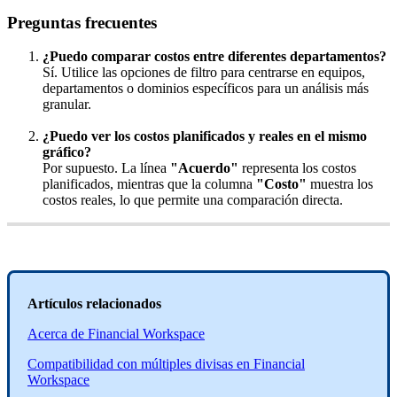
Preguntas
frecuentes
¿
Puedo
comparar
costos
entre
diferentes
departamentos
?
S
í
.
Utilice
las
opciones
de
filtro
para
centrarse
en
equipos
,
departamentos
o
dominios
espec
í
ficos
para
un
an
á
lisis
m
á
s
granular
.
¿
Puedo
ver
los
costos
planificados
y
reales
en
el
mismo
gr
á
fico
?
Por
supuesto
.
La
l
í
nea
"
Acuerdo
"
representa
los
costos
planificados
,
mientras
que
la
columna
"
Costo
"
muestra
los
costos
reales
,
lo
que
permite
una
comparaci
ó
n
directa
.
Art
í
culos
relacionados
Acerca
de
Financial
Workspace
Compatibilidad
con
m
ú
ltiples
divisas
en
Financial
Workspace