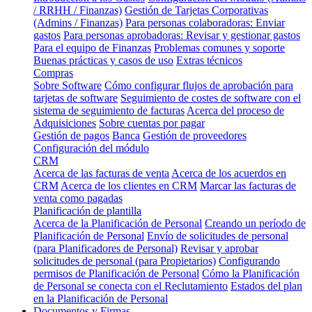
/ RRHH / Finanzas)
Gestión de Tarjetas Corporativas
(Admins / Finanzas)
Para personas colaboradoras: Enviar
gastos
Para personas aprobadoras: Revisar y gestionar gastos
Para el equipo de Finanzas
Problemas comunes y soporte
Buenas prácticas y casos de uso
Extras técnicos
Compras
Sobre Software
Cómo configurar flujos de aprobación para
tarjetas de software
Seguimiento de costes de software con el
sistema de seguimiento de facturas
Acerca del proceso de
Adquisiciones
Sobre cuentas por pagar
Gestión de pagos
Banca
Gestión de proveedores
Configuración del módulo
CRM
Acerca de las facturas de venta
Acerca de los acuerdos en
CRM
Acerca de los clientes en CRM
Marcar las facturas de
venta como pagadas
Planificación de plantilla
Acerca de la Planificación de Personal
Creando un período de
Planificación de Personal
Envío de solicitudes de personal
(para Planificadores de Personal)
Revisar y aprobar
solicitudes de personal (para Propietarios)
Configurando
permisos de Planificación de Personal
Cómo la Planificación
de Personal se conecta con el Reclutamiento
Estados del plan
en la Planificación de Personal
Documentos y Firmas