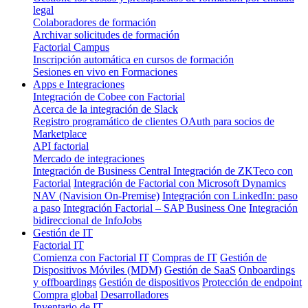
legal
Colaboradores de formación
Archivar solicitudes de formación
Factorial Campus
Inscripción automática en cursos de formación
Sesiones en vivo en Formaciones
Apps e Integraciones
Integración de Cobee con Factorial
Acerca de la integración de Slack
Registro programático de clientes OAuth para socios de
Marketplace
API factorial
Mercado de integraciones
Integración de Business Central
Integración de ZKTeco con
Factorial
Integración de Factorial con Microsoft Dynamics
NAV (Navision On-Premise)
Integración con LinkedIn: paso
a paso
Integración Factorial – SAP Business One
Integración
bidireccional de InfoJobs
Gestión de IT
Factorial IT
Comienza con Factorial IT
Compras de IT
Gestión de
Dispositivos Móviles (MDM)
Gestión de SaaS
Onboardings
y offboardings
Gestión de dispositivos
Protección de endpoint
Compra global
Desarrolladores
Inventario de IT