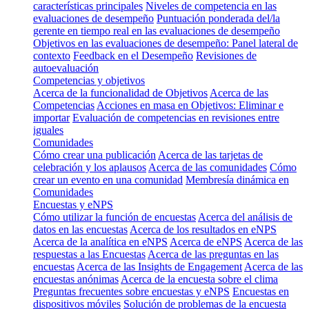
características principales
Niveles de competencia en las
evaluaciones de desempeño
Puntuación ponderada del/la
gerente en tiempo real en las evaluaciones de desempeño
Objetivos en las evaluaciones de desempeño: Panel lateral de
contexto
Feedback en el Desempeño
Revisiones de
autoevaluación
Competencias y objetivos
Acerca de la funcionalidad de Objetivos
Acerca de las
Competencias
Acciones en masa en Objetivos: Eliminar e
importar
Evaluación de competencias en revisiones entre
iguales
Comunidades
Cómo crear una publicación
Acerca de las tarjetas de
celebración y los aplausos
Acerca de las comunidades
Cómo
crear un evento en una comunidad
Membresía dinámica en
Comunidades
Encuestas y eNPS
Cómo utilizar la función de encuestas
Acerca del análisis de
datos en las encuestas
Acerca de los resultados en eNPS
Acerca de la analítica en eNPS
Acerca de eNPS
Acerca de las
respuestas a las Encuestas
Acerca de las preguntas en las
encuestas
Acerca de las Insights de Engagement
Acerca de las
encuestas anónimas
Acerca de la encuesta sobre el clima
Preguntas frecuentes sobre encuestas y eNPS
Encuestas en
dispositivos móviles
Solución de problemas de la encuesta