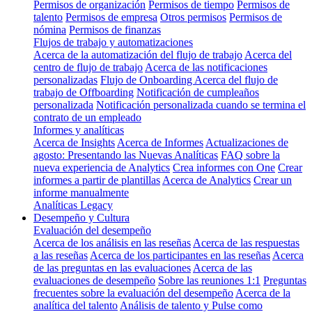
Permisos de organización
Permisos de tiempo
Permisos de
talento
Permisos de empresa
Otros permisos
Permisos de
nómina
Permisos de finanzas
Flujos de trabajo y automatizaciones
Acerca de la automatización del flujo de trabajo
Acerca del
centro de flujo de trabajo
Acerca de las notificaciones
personalizadas
Flujo de Onboarding
Acerca del flujo de
trabajo de Offboarding
Notificación de cumpleaños
personalizada
Notificación personalizada cuando se termina el
contrato de un empleado
Informes y analíticas
Acerca de Insights
Acerca de Informes
Actualizaciones de
agosto: Presentando las Nuevas Analíticas
FAQ sobre la
nueva experiencia de Analytics
Crea informes con One
Crear
informes a partir de plantillas
Acerca de Analytics
Crear un
informe manualmente
Analíticas Legacy
Desempeño y Cultura
Evaluación del desempeño
Acerca de los análisis en las reseñas
Acerca de las respuestas
a las reseñas
Acerca de los participantes en las reseñas
Acerca
de las preguntas en las evaluaciones
Acerca de las
evaluaciones de desempeño
Sobre las reuniones 1:1
Preguntas
frecuentes sobre la evaluación del desempeño
Acerca de la
analítica del talento
Análisis de talento y Pulse como