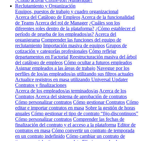
¿Cómo activar Coffre-fort Numérique?
Reclutamiento y Organización
Equipos, puestos de trabajo y cuadro organizacional
Acerca del Catálogo de Empleos
Acerca de la funcionalidad
de Teams
Acerca del rol de Manager
¿Cuáles son los
diferentes roles dentro de la plataforma?
¿Cómo establecer el
período de prueba de los empleados/as?
Acerca del
organigrama
Comprender las funciones del equipo de
reclutamiento
Importación masiva de equipos
Grupos de
cotización y categorías profesionales
Cómo reflejar
departamentos en Factorial
Reestructuración masiva del árbol
del catálogo de empleos
Cómo ocultar a futuros empleados
Asignar empleados a las áreas de trabajo
Navegue por los
perfiles de los/as empleados/as utilizando sus filtros actuales
Actualice registros en masa utilizando Universal Updater
Contratos y finalizaciones
Acerca de los empleados/as terminados/as
Acerca de los
Contratos
Acerca del sistema de aprobación de contratos
Cómo personalizar contratos
Cómo gestionar Contratos
Cómo
editar e importar contratos en masa
Sobre la gestión de horas
anuales
Cómo gestionar el tipo de contrato “fijo-discontinuos”
Cómo personalizar contratos
Comprender las fechas de
finalización del contrato y el acceso a la plataforma
Editor de
contratos en masa
Cómo convertir un contrato de temporada
en un contrato indefinido
Cómo cambiar un contrato de