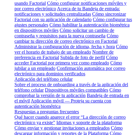
usando Factorial
Cómo configurar notificaciones móviles y
por correo electrónico
Acerca de tu Bandeja de entrada:
notificaciones y solicitudes centralizadas
Cómo sincronizar
Factorial con su aplicación de calendario
Cómo configurar tus
ajustes personales
Cómo habilitar la autenticación biométrica
en dispositivos móviles
Cómo solicitar un cambio de
contraseña y requisitos para la nueva contraseña
Cómo
cambiar tu dirección de correo electrónico en Factorial
Administrar la configuración de idioma, fecha y hora
Cómo
ver el horario de trabajo de un empleado
Nombre de
preferencia en Factorial
Subida de foto de perfil
Cómo
acceder Factorial por primera vez como empleado
Cómo
jubilar a un empleado
Confirmación automática por correo
electrónico para dominios verificados
Aplicación del teléfono celular
Sobre el proceso de onboarding a través de la aplicación del
teléfono celular
Dispositivos móviles compatibles
Cómo
comprobar la versión de tu aplicación
Bandeja de entrada en
el móvil
Aplicación móvil — Proteja su cuenta con
autenticación biométrica
Respuestas a preguntas frecuentes
Qué hacer cuando aparece el error “La dirección de correo
electrónico ya existe”
Idiomas y soporte de la plataforma
Cómo enviar y gestionar invitaciones a empleados
Cómo
descargar información y reportes de la Plataforma
Cómo