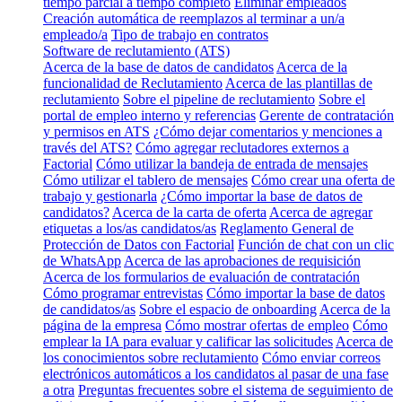
tiempo parcial a tiempo completo
Eliminar empleados
Creación automática de reemplazos al terminar a un/a
empleado/a
Tipo de trabajo en contratos
Software de reclutamiento (ATS)
Acerca de la base de datos de candidatos
Acerca de la
funcionalidad de Reclutamiento
Acerca de las plantillas de
reclutamiento
Sobre el pipeline de reclutamiento
Sobre el
portal de empleo interno y referencias
Gerente de contratación
y permisos en ATS
¿Cómo dejar comentarios y menciones a
través del ATS?
Cómo agregar reclutadores externos a
Factorial
Cómo utilizar la bandeja de entrada de mensajes
Cómo utilizar el tablero de mensajes
Cómo crear una oferta de
trabajo y gestionarla
¿Cómo importar la base de datos de
candidatos?
Acerca de la carta de oferta
Acerca de agregar
etiquetas a los/as candidatos/as
Reglamento General de
Protección de Datos con Factorial
Función de chat con un clic
de WhatsApp
Acerca de las aprobaciones de requisición
Acerca de los formularios de evaluación de contratación
Cómo programar entrevistas
Cómo importar la base de datos
de candidatos/as
Sobre el espacio de onboarding
Acerca de la
página de la empresa
Cómo mostrar ofertas de empleo
Cómo
emplear la IA para evaluar y calificar las solicitudes
Acerca de
los conocimientos sobre reclutamiento
Cómo enviar correos
electrónicos automáticos a los candidatos al pasar de una fase
a otra
Preguntas frecuentes sobre el sistema de seguimiento de