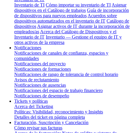
Inventario de TI
Cómo importar su inventario de TI
Asignar
dispositivos en el Catálogo de trabajos
Guía de incorporación
de dispositivos para nuevos empleados
Acuerdos sobre
dispositivos automatizados en el inventario de IT
Catálogo de
dispositivos
Asignar activos de IT durante la incorporación de
empleados/as
Acerca del Catálogo de Dispositivos y el
Inventario de IT
Inventario — Gestione el equipo de IT y
otros activos de la empresa
Notificaciones
Notificaciones de canales de confianza, espacios y
comunidades
Notificaciones del proyecto
Notificaciones de formaciones
Notificaciones de rango de tolerancia de control horario
Avisos de reclutamiento
Notificaciones de ausencias
Notificaciones del espacio de trabajo financiero
Notificaciones de desempeño
Tickets y políticas
Acerca del Ticketing
Políticas: Visibilidad, reconocimiento y Insights
Detalles del ticket en página completa
Facturación, Suscripción y Cancelación
Cómo revisar sus facturas