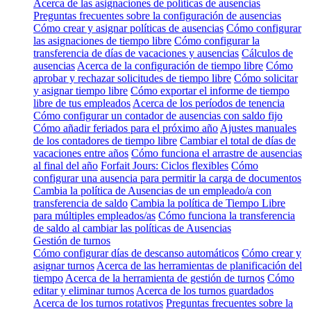
Acerca de las asignaciones de políticas de ausencias
Preguntas frecuentes sobre la configuración de ausencias
Cómo crear y asignar políticas de ausencias
Cómo configurar
las asignaciones de tiempo libre
Cómo configurar la
transferencia de días de vacaciones y ausencias
Cálculos de
ausencias
Acerca de la configuración de tiempo libre
Cómo
aprobar y rechazar solicitudes de tiempo libre
Cómo solicitar
y asignar tiempo libre
Cómo exportar el informe de tiempo
libre de tus empleados
Acerca de los períodos de tenencia
Cómo configurar un contador de ausencias con saldo fijo
Cómo añadir feriados para el próximo año
Ajustes manuales
de los contadores de tiempo libre
Cambiar el total de días de
vacaciones entre años
Cómo funciona el arrastre de ausencias
al final del año
Forfait Jours: Ciclos flexibles
Cómo
configurar una ausencia para permitir la carga de documentos
Cambia la política de Ausencias de un empleado/a con
transferencia de saldo
Cambia la política de Tiempo Libre
para múltiples empleados/as
Cómo funciona la transferencia
de saldo al cambiar las políticas de Ausencias
Gestión de turnos
Cómo configurar días de descanso automáticos
Cómo crear y
asignar turnos
Acerca de las herramientas de planificación del
tiempo
Acerca de la herramienta de gestión de turnos
Cómo
editar y eliminar turnos
Acerca de los turnos guardados
Acerca de los turnos rotativos
Preguntas frecuentes sobre la