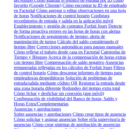
del equipo
Cómo guardar el registro de entrada por ID como
favorito (Google Chrome)
Cómo encontrar tu ID de empleado
en Factorial
Cómo agregar o editar observaciones en una hoja
de horas
Notificaciones de control horario
Configura
recordatorios de entrada y salida en la aplicación móvil
Establecimiento y gestión de contratos Forfait Jours
Detecte
de forma proactiva errores en las hojas de horas con alertas
Notificaciones de seguimiento de tiempo: alerta de
manipulación de turnos
Cálculo del saldo considerando el
tiempo libre
Correcciones automáticas para pausas manuales
Cómo reflejar el trabajo desde casa en Factorial
Categorías de
Tiempo y Bloques
Acerca de la compensación de horas extras
con tiempo libre
Compensación de saldo negativo
Ausencias
remuneradas reflejadas en los cálculos de Forfait Jours
Filtros
de control horario
Cómo descargar informes de tiempo para
empleados/as despedidos/as
Solución de problemas de
entrada/salida mediante código QR
Registrar la entrada desde
una zona horaria diferente
Redondeo del tiempo extra total
Cómo fichar y desfichar sin conexión (app móvil)
Configuración de visibilidad del Banco de horas, Saldo y
Horas Extra/Complementarias
Ausencias y aprobaciones
Sobre ausencias y aprobaciones
Cómo crear tipos de ausencia
Cómo solicitar y asignar ausencias
Sobre el/la supervisor/a de
ausencias
Cómo crear sistemas de aprobación de ausencias