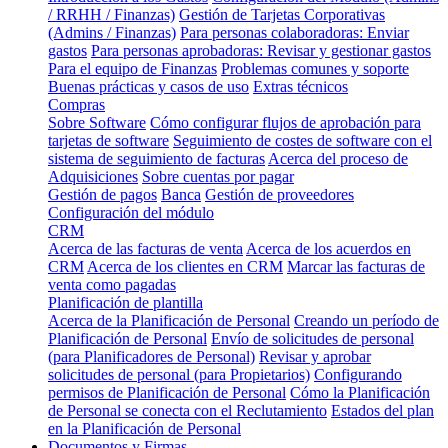
/ RRHH / Finanzas)
Gestión de Tarjetas Corporativas
(Admins / Finanzas)
Para personas colaboradoras: Enviar
gastos
Para personas aprobadoras: Revisar y gestionar gastos
Para el equipo de Finanzas
Problemas comunes y soporte
Buenas prácticas y casos de uso
Extras técnicos
Compras
Sobre Software
Cómo configurar flujos de aprobación para
tarjetas de software
Seguimiento de costes de software con el
sistema de seguimiento de facturas
Acerca del proceso de
Adquisiciones
Sobre cuentas por pagar
Gestión de pagos
Banca
Gestión de proveedores
Configuración del módulo
CRM
Acerca de las facturas de venta
Acerca de los acuerdos en
CRM
Acerca de los clientes en CRM
Marcar las facturas de
venta como pagadas
Planificación de plantilla
Acerca de la Planificación de Personal
Creando un período de
Planificación de Personal
Envío de solicitudes de personal
(para Planificadores de Personal)
Revisar y aprobar
solicitudes de personal (para Propietarios)
Configurando
permisos de Planificación de Personal
Cómo la Planificación
de Personal se conecta con el Reclutamiento
Estados del plan
en la Planificación de Personal
Documentos y Firmas