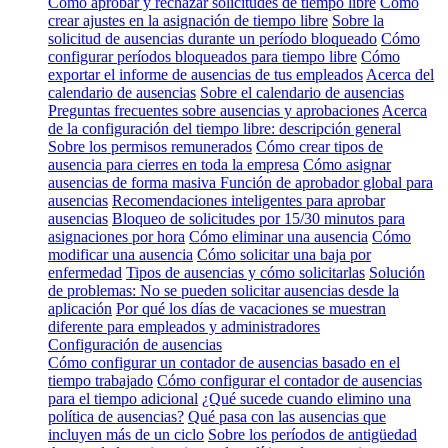
Cómo aprobar y rechazar solicitudes de tiempo libre
Cómo
crear ajustes en la asignación de tiempo libre
Sobre la
solicitud de ausencias durante un período bloqueado
Cómo
configurar períodos bloqueados para tiempo libre
Cómo
exportar el informe de ausencias de tus empleados
Acerca del
calendario de ausencias
Sobre el calendario de ausencias
Preguntas frecuentes sobre ausencias y aprobaciones
Acerca
de la configuración del tiempo libre: descripción general
Sobre los permisos remunerados
Cómo crear tipos de
ausencia para cierres en toda la empresa
Cómo asignar
ausencias de forma masiva
Función de aprobador global para
ausencias
Recomendaciones inteligentes para aprobar
ausencias
Bloqueo de solicitudes por 15/30 minutos para
asignaciones por hora
Cómo eliminar una ausencia
Cómo
modificar una ausencia
Cómo solicitar una baja por
enfermedad
Tipos de ausencias y cómo solicitarlas
Solución
de problemas: No se pueden solicitar ausencias desde la
aplicación
Por qué los días de vacaciones se muestran
diferente para empleados y administradores
Configuración de ausencias
Cómo configurar un contador de ausencias basado en el
tiempo trabajado
Cómo configurar el contador de ausencias
para el tiempo adicional
¿Qué sucede cuando elimino una
política de ausencias?
Qué pasa con las ausencias que
incluyen más de un ciclo
Sobre los períodos de antigüedad