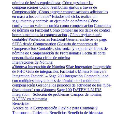
nómina de los/as empleados/as
Cómo gestionar las
compensaciones
Cómo reembolsar gastos a través de
Compensación
¿Cómo agregar compensaciones adicionales
en masa a los contratos?
Estados del ciclo: realice un
seguimiento y controle su ejecución de nómina
Cómo
configurar un vale de comida como compensación
Conceptos
de nómina en Factorial
Cómo compensar los datos de control
horario mediante la compensación
¿Cómo registrar un/a
contable?
Profesionales Factorial
Generar archivos de pago
SEPA desde Compensation
Glosario de conceptos de
Compensación
Contables: sincroniza y exporta variables de
nómina de Compensación de Profesionales
Fecha de corte
personalizada para ciclos de nómina
Integraciones de Nómina
a3innuva Integración de Nómina
Silae Integration
Integración
de PHC
Guía de integración: Factorial x Milena
Primavera
Integration
Factorial – Sage 200 Integración
Compatibilidad
con múltiples integraciones de nómina en el módulo de
compensación
Gestiona los periodos de actividad de los 'fijos-
discontinuos' con a3innuva
Sage 100
DATEV LAUDS
Integration - Solución de problemas
Campos de nómina
DATEV en Alemania
Beneficios
Acerca de la Compensación Flexible para Comidas y
Transporte - Tarjeta de Beneficios
Beneficio de bienestar