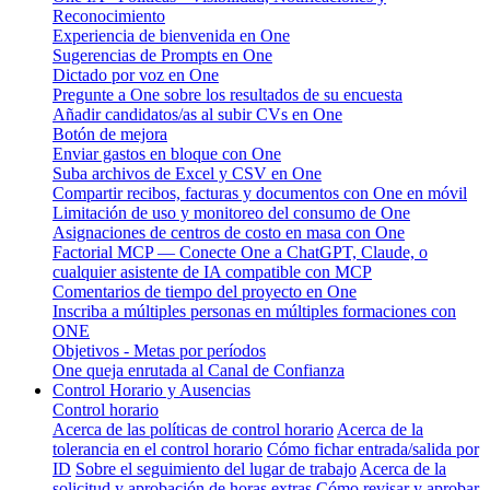
Reconocimiento
Experiencia de bienvenida en One
Sugerencias de Prompts en One
Dictado por voz en One
Pregunte a One sobre los resultados de su encuesta
Añadir candidatos/as al subir CVs en One
Botón de mejora
Enviar gastos en bloque con One
Suba archivos de Excel y CSV en One
Compartir recibos, facturas y documentos con One en móvil
Limitación de uso y monitoreo del consumo de One
Asignaciones de centros de costo en masa con One
Factorial MCP — Conecte One a ChatGPT, Claude, o
cualquier asistente de IA compatible con MCP
Comentarios de tiempo del proyecto en One
Inscriba a múltiples personas en múltiples formaciones con
ONE
Objetivos - Metas por períodos
One queja enrutada al Canal de Confianza
Control Horario y Ausencias
Control horario
Acerca de las políticas de control horario
Acerca de la
tolerancia en el control horario
Cómo fichar entrada/salida por
ID
Sobre el seguimiento del lugar de trabajo
Acerca de la
solicitud y aprobación de horas extras
Cómo revisar y aprobar