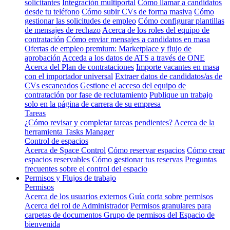
solicitantes
Integración multiportal
Cómo llamar a candidatos
desde tu teléfono
Cómo subir CVs de forma masiva
Cómo
gestionar las solicitudes de empleo
Cómo configurar plantillas
de mensajes de rechazo
Acerca de los roles del equipo de
contratación
Cómo enviar mensajes a candidatos en masa
Ofertas de empleo premium: Marketplace y flujo de
aprobación
Acceda a los datos de ATS a través de ONE
Acerca del Plan de contrataciones
Importe vacantes en masa
con el importador universal
Extraer datos de candidatos/as de
CVs escaneados
Gestione el acceso del equipo de
contratación por fase de reclutamiento
Publique un trabajo
solo en la página de carrera de su empresa
Tareas
¿Cómo revisar y completar tareas pendientes?
Acerca de la
herramienta Tasks Manager
Control de espacios
Acerca de Space Control
Cómo reservar espacios
Cómo crear
espacios reservables
Cómo gestionar tus reservas
Preguntas
frecuentes sobre el control del espacio
Permisos y Flujos de trabajo
Permisos
Acerca de los usuarios externos
Guía corta sobre permisos
Acerca del rol de Administrador
Permisos granulares para
carpetas de documentos
Grupo de permisos del Espacio de
bienvenida