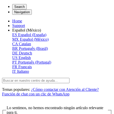
Search
Navigation
Home
Support
Español (México)
ES
Español (España)
MX
Español (México)
CA
Catalan
BR
Português (Brasil)
DE
Deutsch
US
English
PT
Português (Portugal)
FR
Français
IT
Italiano
Temas populares:
¿Cómo contactar con Atención al Cliente?
Función de chat con un clic de WhatsApp
Lo sentimos, no hemos encontrado ningún artículo relevante
para ti.