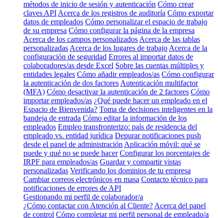
métodos de inicio de sesión y autenticación
Cómo crear
claves API
Acerca de los registros de auditoría
Cómo exportar
datos de empleados
Cómo personalizar el espacio de trabajo
de su empresa
Cómo configurar la página de la empresa
Acerca de los campos personalizados
Acerca de las tablas
personalizadas
Acerca de los lugares de trabajo
Acerca de la
configuración de seguridad
Errores al importar datos de
colaboradores/as desde Excel
Sobre las cuentas múltiples y
entidades legales
Cómo añadir empleados/as
Cómo configurar
la autenticación de dos factores
Autenticación multifactor
(MFA)
Cómo desactivar la autenticación de 2 factores
Cómo
importar empleados/as
¿Qué puede hacer un empleado en el
Espacio de Bienvenida?
Toma de decisiones inteligentes en la
bandeja de entrada
Cómo editar la información de los
empleados
Empleo transfronterizo: país de residencia del
empleado vs. entidad jurídica
Depurar notificaciones push
desde el panel de administración
Aplicación móvil: qué se
puede y qué no se puede hacer
Configurar los porcentajes de
IRPF para empleados/as
Guardar y compartir vistas
personalizadas
Verificando los dominios de tu empresa
Cambiar correos electrónicos en masa
Contacto técnico para
notificaciones de errores de API
Gestionando mi perfil de colaborador/a
¿Cómo contactar con Atención al Cliente?
Acerca del panel
de control
Cómo completar mi perfil personal de empleado/a