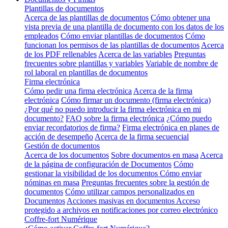
Plantillas de documentos
Acerca de las plantillas de documentos
Cómo obtener una
vista previa de una plantilla de documento con los datos de los
empleados
Cómo enviar plantillas de documentos
Cómo
funcionan los permisos de las plantillas de documentos
Acerca
de los PDF rellenables
Acerca de las variables
Preguntas
frecuentes sobre plantillas y variables
Variable de nombre de
rol laboral en plantillas de documentos
Firma electrónica
Cómo pedir una firma electrónica
Acerca de la firma
electrónica
Cómo firmar un documento (firma electrónica)
¿Por qué no puedo introducir la firma electrónica en mi
documento?
FAQ sobre la firma electrónica
¿Cómo puedo
enviar recordatorios de firma?
Firma electrónica en planes de
acción de desempeño
Acerca de la firma secuencial
Gestión de documentos
Acerca de los documentos
Sobre documentos en masa
Acerca
de la página de configuración de Documentos
Cómo
gestionar la visibilidad de los documentos
Cómo enviar
nóminas en masa
Preguntas frecuentes sobre la gestión de
documentos
Cómo utilizar campos personalizados en
Documentos
Acciones masivas en documentos
Acceso
protegido a archivos en notificaciones por correo electrónico
Coffre-fort Numérique