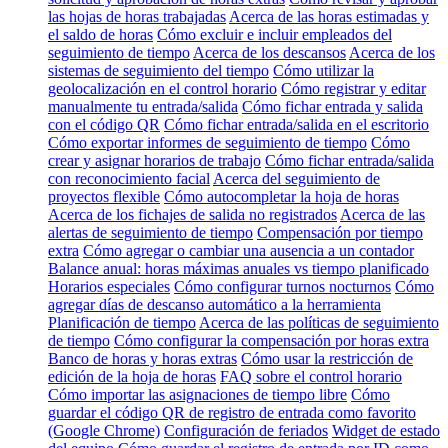
las hojas de horas trabajadas
Acerca de las horas estimadas y
el saldo de horas
Cómo excluir e incluir empleados del
seguimiento de tiempo
Acerca de los descansos
Acerca de los
sistemas de seguimiento del tiempo
Cómo utilizar la
geolocalización en el control horario
Cómo registrar y editar
manualmente tu entrada/salida
Cómo fichar entrada y salida
con el código QR
Cómo fichar entrada/salida en el escritorio
Cómo exportar informes de seguimiento de tiempo
Cómo
crear y asignar horarios de trabajo
Cómo fichar entrada/salida
con reconocimiento facial
Acerca del seguimiento de
proyectos flexible
Cómo autocompletar la hoja de horas
Acerca de los fichajes de salida no registrados
Acerca de las
alertas de seguimiento de tiempo
Compensación por tiempo
extra
Cómo agregar o cambiar una ausencia a un contador
Balance anual: horas máximas anuales vs tiempo planificado
Horarios especiales
Cómo configurar turnos nocturnos
Cómo
agregar días de descanso automático a la herramienta
Planificación de tiempo
Acerca de las políticas de seguimiento
de tiempo
Cómo configurar la compensación por horas extra
Banco de horas y horas extras
Cómo usar la restricción de
edición de la hoja de horas
FAQ sobre el control horario
Cómo importar las asignaciones de tiempo libre
Cómo
guardar el código QR de registro de entrada como favorito
(Google Chrome)
Configuración de feriados
Widget de estado