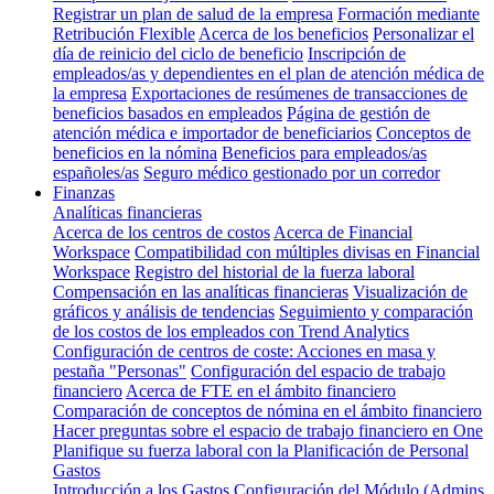
Registrar un plan de salud de la empresa
Formación mediante
Retribución Flexible
Acerca de los beneficios
Personalizar el
día de reinicio del ciclo de beneficio
Inscripción de
empleados/as y dependientes en el plan de atención médica de
la empresa
Exportaciones de resúmenes de transacciones de
beneficios basados en empleados
Página de gestión de
atención médica e importador de beneficiarios
Conceptos de
beneficios en la nómina
Beneficios para empleados/as
españoles/as
Seguro médico gestionado por un corredor
Finanzas
Analíticas financieras
Acerca de los centros de costos
Acerca de Financial
Workspace
Compatibilidad con múltiples divisas en Financial
Workspace
Registro del historial de la fuerza laboral
Compensación en las analíticas financieras
Visualización de
gráficos y análisis de tendencias
Seguimiento y comparación
de los costos de los empleados con Trend Analytics
Configuración de centros de coste: Acciones en masa y
pestaña "Personas"
Configuración del espacio de trabajo
financiero
Acerca de FTE en el ámbito financiero
Comparación de conceptos de nómina en el ámbito financiero
Hacer preguntas sobre el espacio de trabajo financiero en One
Planifique su fuerza laboral con la Planificación de Personal
Gastos
Introducción a los Gastos
Configuración del Módulo (Admins