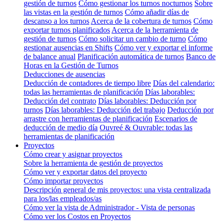
gestión de turnos
Cómo gestionar los turnos nocturnos
Sobre
las vistas en la gestión de turnos
Cómo añadir días de
descanso a los turnos
Acerca de la cobertura de turnos
Cómo
exportar turnos planificados
Acerca de la herramienta de
gestión de turnos
Cómo solicitar un cambio de turno
Cómo
gestionar ausencias en Shifts
Cómo ver y exportar el informe
de balance anual
Planificación automática de turnos
Banco de
Horas en la Gestión de Turnos
Deducciones de ausencias
Deducción de contadores de tiempo libre
Días del calendario:
todas las herramientas de planificación
Días laborables:
Deducción del contrato
Días laborables: Deducción por
turnos
Días laborables: Deducción del trabajo
Deducción por
arrastre con herramientas de planificación
Escenarios de
deducción de medio día
Ouvreé & Ouvrable: todas las
herramientas de planificación
Proyectos
Cómo crear y asignar proyectos
Sobre la herramienta de gestión de proyectos
Cómo ver y exportar datos del proyecto
Cómo importar proyectos
Descripción general de mis proyectos: una vista centralizada
para los/las empleados/as
Cómo ver la vista de Administrador - Vista de personas
Cómo ver los Costos en Proyectos