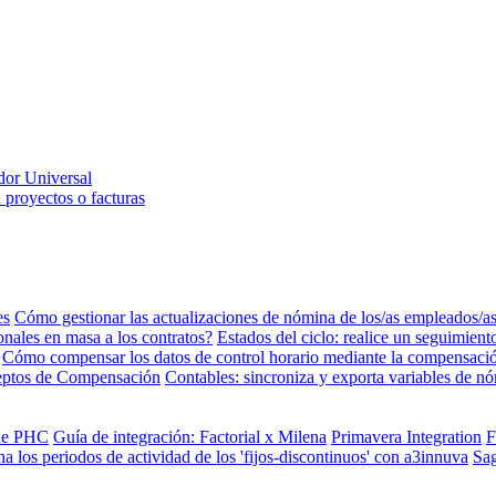
dor Universal
 proyectos o facturas
es
Cómo gestionar las actualizaciones de nómina de los/as empleados/a
ales en masa a los contratos?
Estados del ciclo: realice un seguimien
Cómo compensar los datos de control horario mediante la compensaci
eptos de Compensación
Contables: sincroniza y exporta variables de 
 de PHC
Guía de integración: Factorial x Milena
Primavera Integration
F
a los periodos de actividad de los 'fijos-discontinuos' con a3innuva
Sa