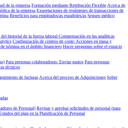
lud de la empresa
Formación mediante Retribución Flexible
Acerca de
médica de la empresa
Exportaciones de resúmenes de transacciones de
ómina
Beneficios para empleados/as españoles/as
Seguro médico
 del historial de la fuerza laboral
Compensación en las analíticas
alytics
Configuración de centros de coste: Acciones en masa y
de nómina en el ámbito financiero
Hacer preguntas sobre el espacio
as)
Para personas colaboradoras: Enviar gastos
Para personas
ras técnicos
guimiento de facturas
Acerca del proceso de Adquisiciones
Sobre
gadas
cadores de Personal)
Revisar y aprobar solicitudes de personal (para
Estados del plan en la Planificación de Personal