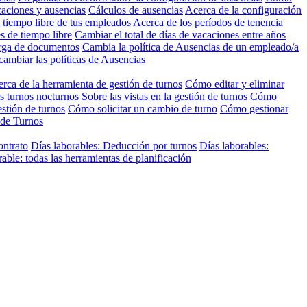
caciones y ausencias
Cálculos de ausencias
Acerca de la configuración
 tiempo libre de tus empleados
Acerca de los períodos de tenencia
s de tiempo libre
Cambiar el total de días de vacaciones entre años
arga de documentos
Cambia la política de Ausencias de un empleado/a
cambiar las políticas de Ausencias
rca de la herramienta de gestión de turnos
Cómo editar y eliminar
s turnos nocturnos
Sobre las vistas en la gestión de turnos
Cómo
stión de turnos
Cómo solicitar un cambio de turno
Cómo gestionar
 de Turnos
ontrato
Días laborables: Deducción por turnos
Días laborables:
ble: todas las herramientas de planificación