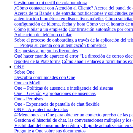
Gestionando mi perfil de colaborador/a
¿Cómo contactar con Atención al Cliente?
Acerca del panel de 
Acerca de tu Bandeja de entrada: notificaciones y solicitudes ce
autenticación biométrica en dispositivos móviles
Cómo solicitar
configuración de idioma, fecha y hora
Cómo ver el horario de 
Cómo jubilar a un empleado
Confirmación automática por corre
Aplicación del teléfono celular
Sobre el proceso de onboarding a través de la aplicación del tel
— Proteja su cuenta con autenticación biométrica
Respuestas a preguntas frecuentes
Qué hacer cuando aparece el error “La dirección de correo elec
reportes de la Plataforma
Cómo añadir enlaces a formularios ext
ONE
Sobre One
Descubra comunidades con One
One en Móvil
One – Políticas de ausencia e inteligencia del sistema
One – Gestión y aprobaciones de ausencias
One - Permisos
One - Experiencia de pantalla de chat flexible
ONE - Arquitectura de datos
@Menciones en One para obtener un contexto preciso de las p
Gestiona el historial de chat, las conversaciones múltiples y los
Visibilidad del consumo de crédito y flujo de actualización en 
Pregunte a One sobre sus documentos