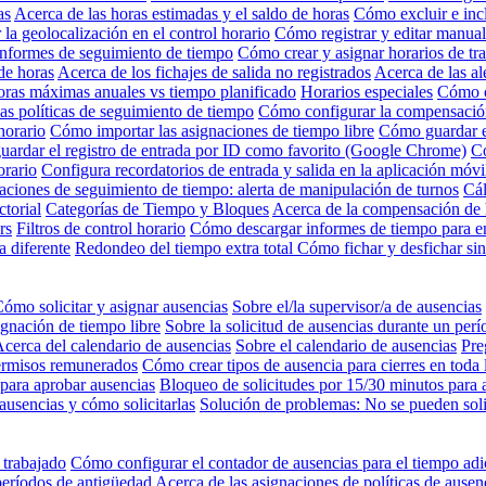
as
Acerca de las horas estimadas y el saldo de horas
Cómo excluir e inc
 la geolocalización en el control horario
Cómo registrar y editar manual
nformes de seguimiento de tiempo
Cómo crear y asignar horarios de tr
de horas
Acerca de los fichajes de salida no registrados
Acerca de las al
oras máximas anuales vs tiempo planificado
Horarios especiales
Cómo c
as políticas de seguimiento de tiempo
Cómo configurar la compensación
horario
Cómo importar las asignaciones de tiempo libre
Cómo guardar e
ardar el registro de entrada por ID como favorito (Google Chrome)
Có
orario
Configura recordatorios de entrada y salida en la aplicación móvi
aciones de seguimiento de tiempo: alerta de manipulación de turnos
Cál
ctorial
Categorías de Tiempo y Bloques
Acerca de la compensación de h
rs
Filtros de control horario
Cómo descargar informes de tiempo para e
a diferente
Redondeo del tiempo extra total
Cómo fichar y desfichar si
ómo solicitar y asignar ausencias
Sobre el/la supervisor/a de ausencias
ignación de tiempo libre
Sobre la solicitud de ausencias durante un per
cerca del calendario de ausencias
Sobre el calendario de ausencias
Pre
ermisos remunerados
Cómo crear tipos de ausencia para cierres en toda
para aprobar ausencias
Bloqueo de solicitudes por 15/30 minutos para 
ausencias y cómo solicitarlas
Solución de problemas: No se pueden solic
 trabajado
Cómo configurar el contador de ausencias para el tiempo adi
períodos de antigüedad
Acerca de las asignaciones de políticas de ausen