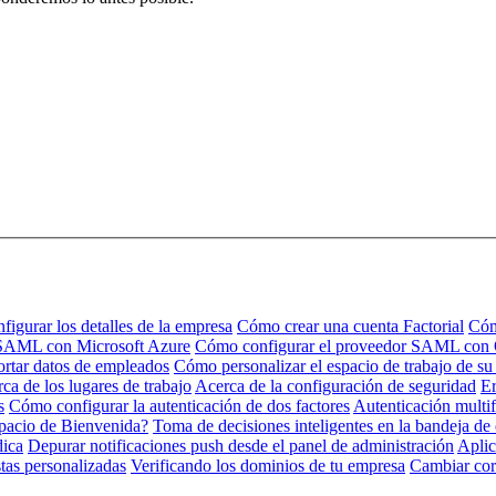
igurar los detalles de la empresa
Cómo crear una cuenta Factorial
Cóm
 SAML con Microsoft Azure
Cómo configurar el proveedor SAML con
rtar datos de empleados
Cómo personalizar el espacio de trabajo de s
ca de los lugares de trabajo
Acerca de la configuración de seguridad
Er
s
Cómo configurar la autenticación de dos factores
Autenticación multi
pacio de Bienvenida?
Toma de decisiones inteligentes en la bandeja de
dica
Depurar notificaciones push desde el panel de administración
Aplic
tas personalizadas
Verificando los dominios de tu empresa
Cambiar cor