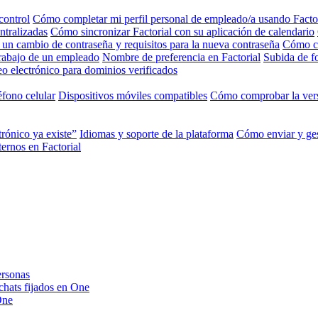
control
Cómo completar mi perfil personal de empleado/a usando Facto
ntralizadas
Cómo sincronizar Factorial con su aplicación de calendario
 un cambio de contraseña y requisitos para la nueva contraseña
Cómo ca
trabajo de un empleado
Nombre de preferencia en Factorial
Subida de fo
o electrónico para dominios verificados
éfono celular
Dispositivos móviles compatibles
Cómo comprobar la vers
trónico ya existe”
Idiomas y soporte de la plataforma
Cómo enviar y ges
ernos en Factorial
ersonas
 chats fijados en One
One