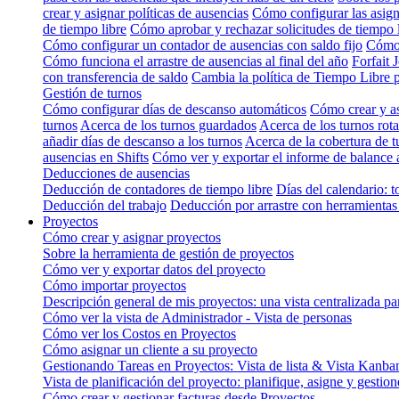
crear y asignar políticas de ausencias
Cómo configurar las asign
de tiempo libre
Cómo aprobar y rechazar solicitudes de tiempo 
Cómo configurar un contador de ausencias con saldo fijo
Cómo 
Cómo funciona el arrastre de ausencias al final del año
Forfait 
con transferencia de saldo
Cambia la política de Tiempo Libre 
Gestión de turnos
Cómo configurar días de descanso automáticos
Cómo crear y as
turnos
Acerca de los turnos guardados
Acerca de los turnos rota
añadir días de descanso a los turnos
Acerca de la cobertura de t
ausencias en Shifts
Cómo ver y exportar el informe de balance 
Deducciones de ausencias
Deducción de contadores de tiempo libre
Días del calendario: t
Deducción del trabajo
Deducción por arrastre con herramientas 
Proyectos
Cómo crear y asignar proyectos
Sobre la herramienta de gestión de proyectos
Cómo ver y exportar datos del proyecto
Cómo importar proyectos
Descripción general de mis proyectos: una vista centralizada pa
Cómo ver la vista de Administrador - Vista de personas
Cómo ver los Costos en Proyectos
Cómo asignar un cliente a su proyecto
Gestionando Tareas en Proyectos: Vista de lista & Vista Kanba
Vista de planificación del proyecto: planifique, asigne y gestio
Cómo crear y gestionar facturas desde Proyectos