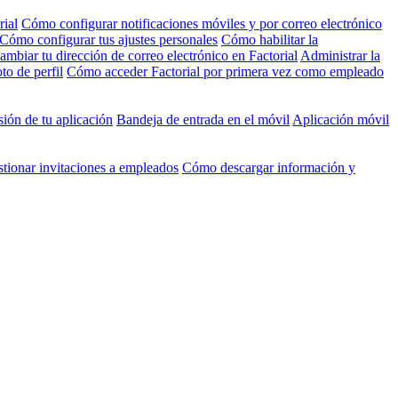
rial
Cómo configurar notificaciones móviles y por correo electrónico
Cómo configurar tus ajustes personales
Cómo habilitar la
mbiar tu dirección de correo electrónico en Factorial
Administrar la
to de perfil
Cómo acceder Factorial por primera vez como empleado
ión de tu aplicación
Bandeja de entrada en el móvil
Aplicación móvil
tionar invitaciones a empleados
Cómo descargar información y