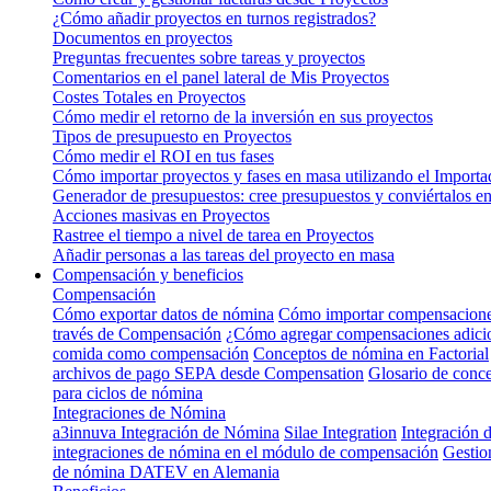
¿Cómo añadir proyectos en turnos registrados?
Documentos en proyectos
Preguntas frecuentes sobre tareas y proyectos
Comentarios en el panel lateral de Mis Proyectos
Costes Totales en Proyectos
Cómo medir el retorno de la inversión en sus proyectos
Tipos de presupuesto en Proyectos
Cómo medir el ROI en tus fases
Cómo importar proyectos y fases en masa utilizando el Importa
Generador de presupuestos: cree presupuestos y conviértalos en
Acciones masivas en Proyectos
Rastree el tiempo a nivel de tarea en Proyectos
Añadir personas a las tareas del proyecto en masa
Compensación y beneficios
Compensación
Cómo exportar datos de nómina
Cómo importar compensacion
través de Compensación
¿Cómo agregar compensaciones adicion
comida como compensación
Conceptos de nómina en Factorial
archivos de pago SEPA desde Compensation
Glosario de conc
para ciclos de nómina
Integraciones de Nómina
a3innuva Integración de Nómina
Silae Integration
Integración
integraciones de nómina en el módulo de compensación
Gestion
de nómina DATEV en Alemania