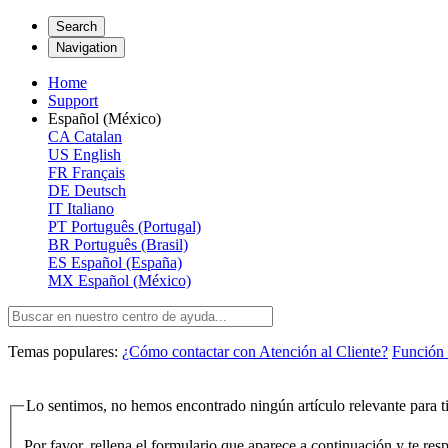
Search
Navigation
Home
Support
Español (México)
CA
Catalan
US
English
FR
Français
DE
Deutsch
IT
Italiano
PT
Português (Portugal)
BR
Português (Brasil)
ES
Español (España)
MX
Español (México)
Temas populares:
¿Cómo contactar con Atención al Cliente?
Función 
Lo sentimos, no hemos encontrado ningún artículo relevante para ti
Por favor, rellena el formulario que aparece a continuación y te re