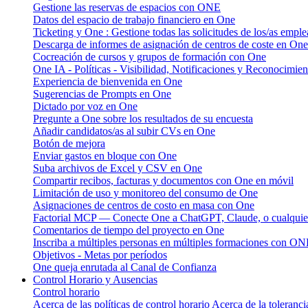
Gestione las reservas de espacios con ONE
Datos del espacio de trabajo financiero en One
Ticketing y One : Gestione todas las solicitudes de los/as emple
Descarga de informes de asignación de centros de coste en One
Cocreación de cursos y grupos de formación con One
One IA - Políticas - Visibilidad, Notificaciones y Reconocimien
Experiencia de bienvenida en One
Sugerencias de Prompts en One
Dictado por voz en One
Pregunte a One sobre los resultados de su encuesta
Añadir candidatos/as al subir CVs en One
Botón de mejora
Enviar gastos en bloque con One
Suba archivos de Excel y CSV en One
Compartir recibos, facturas y documentos con One en móvil
Limitación de uso y monitoreo del consumo de One
Asignaciones de centros de costo en masa con One
Factorial MCP — Conecte One a ChatGPT, Claude, o cualquier
Comentarios de tiempo del proyecto en One
Inscriba a múltiples personas en múltiples formaciones con O
Objetivos - Metas por períodos
One queja enrutada al Canal de Confianza
Control Horario y Ausencias
Control horario
Acerca de las políticas de control horario
Acerca de la toleranci