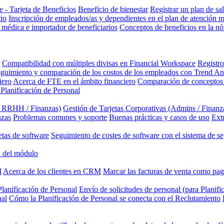
 - Tarjeta de Beneficios
Beneficio de bienestar
Registrar un plan de sa
cio
Inscripción de empleados/as y dependientes en el plan de atención 
 médica e importador de beneficiarios
Conceptos de beneficios en la n
Compatibilidad con múltiples divisas en Financial Workspace
Registro
guimiento y comparación de los costos de los empleados con Trend An
iero
Acerca de FTE en el ámbito financiero
Comparación de conceptos 
 Planificación de Personal
/ RRHH / Finanzas)
Gestión de Tarjetas Corporativas (Admins / Finanz
nzas
Problemas comunes y soporte
Buenas prácticas y casos de uso
Ext
etas de software
Seguimiento de costes de software con el sistema de se
 del módulo
M
Acerca de los clientes en CRM
Marcar las facturas de venta como pa
lanificación de Personal
Envío de solicitudes de personal (para Planifi
nal
Cómo la Planificación de Personal se conecta con el Reclutamiento