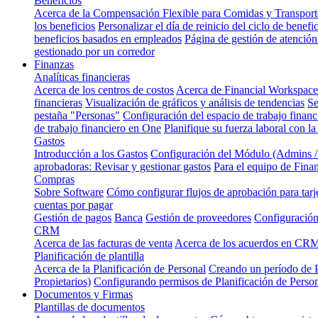
Beneficios
Acerca de la Compensación Flexible para Comidas y Transporte
los beneficios
Personalizar el día de reinicio del ciclo de benefi
beneficios basados en empleados
Página de gestión de atención
gestionado por un corredor
Finanzas
Analíticas financieras
Acerca de los centros de costos
Acerca de Financial Workspace
financieras
Visualización de gráficos y análisis de tendencias
Se
pestaña "Personas"
Configuración del espacio de trabajo financ
de trabajo financiero en One
Planifique su fuerza laboral con la
Gastos
Introducción a los Gastos
Configuración del Módulo (Admins 
aprobadoras: Revisar y gestionar gastos
Para el equipo de Fina
Compras
Sobre Software
Cómo configurar flujos de aprobación para tarj
cuentas por pagar
Gestión de pagos
Banca
Gestión de proveedores
Configuración
CRM
Acerca de las facturas de venta
Acerca de los acuerdos en CR
Planificación de plantilla
Acerca de la Planificación de Personal
Creando un período de P
Propietarios)
Configurando permisos de Planificación de Perso
Documentos y Firmas
Plantillas de documentos