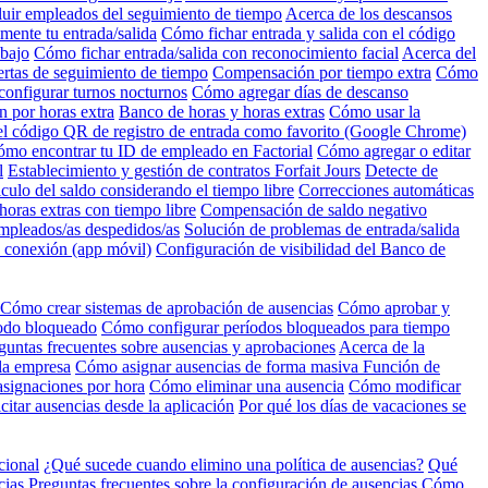
luir empleados del seguimiento de tiempo
Acerca de los descansos
mente tu entrada/salida
Cómo fichar entrada y salida con el código
abajo
Cómo fichar entrada/salida con reconocimiento facial
Acerca del
ertas de seguimiento de tiempo
Compensación por tiempo extra
Cómo
onfigurar turnos nocturnos
Cómo agregar días de descanso
 por horas extra
Banco de horas y horas extras
Cómo usar la
l código QR de registro de entrada como favorito (Google Chrome)
mo encontrar tu ID de empleado en Factorial
Cómo agregar o editar
l
Establecimiento y gestión de contratos Forfait Jours
Detecte de
culo del saldo considerando el tiempo libre
Correcciones automáticas
oras extras con tiempo libre
Compensación de saldo negativo
mpleados/as despedidos/as
Solución de problemas de entrada/salida
n conexión (app móvil)
Configuración de visibilidad del Banco de
Cómo crear sistemas de aprobación de ausencias
Cómo aprobar y
íodo bloqueado
Cómo configurar períodos bloqueados para tiempo
guntas frecuentes sobre ausencias y aprobaciones
Acerca de la
 la empresa
Cómo asignar ausencias de forma masiva
Función de
asignaciones por hora
Cómo eliminar una ausencia
Cómo modificar
itar ausencias desde la aplicación
Por qué los días de vacaciones se
cional
¿Qué sucede cuando elimino una política de ausencias?
Qué
cias
Preguntas frecuentes sobre la configuración de ausencias
Cómo