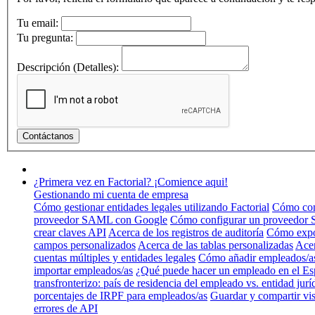
Tu email:
Tu pregunta:
Descripción (Detalles):
¿Primera vez en Factorial? ¡Comience aqui!
Gestionando mi cuenta de empresa
Cómo gestionar entidades legales utilizando Factorial
Cómo conf
proveedor SAML con Google
Cómo configurar un proveedor
crear claves API
Acerca de los registros de auditoría
Cómo expo
campos personalizados
Acerca de las tablas personalizadas
Acer
cuentas múltiples y entidades legales
Cómo añadir empleados/a
importar empleados/as
¿Qué puede hacer un empleado en el Es
transfronterizo: país de residencia del empleado vs. entidad jurí
porcentajes de IRPF para empleados/as
Guardar y compartir vis
errores de API