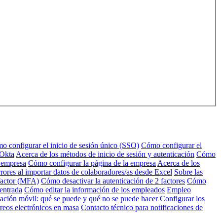
o configurar el inicio de sesión único (SSO)
Cómo configurar el
 Okta
Acerca de los métodos de inicio de sesión y autenticación
Cómo
u empresa
Cómo configurar la página de la empresa
Acerca de los
rores al importar datos de colaboradores/as desde Excel
Sobre las
factor (MFA)
Cómo desactivar la autenticación de 2 factores
Cómo
 entrada
Cómo editar la información de los empleados
Empleo
ación móvil: qué se puede y qué no se puede hacer
Configurar los
reos electrónicos en masa
Contacto técnico para notificaciones de