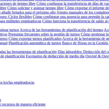
aciones de tiempo libre
Cómo configurar la transferencia de días de va
libre
Cómo solicitar y asignar tiempo libre
Cómo exportar el informe de
añadir feriados para el próximo año
Ajustes manuales de los contadore
Jours: Ciclos flexibles
Cómo configurar una ausencia para permitir la c
para múltiples empleados/as
Cómo funciona la transferencia de saldo al 
ignar turnos
Acerca de las herramientas de planificación del tiempo
Ace
tivos
Preguntas frecuentes sobre la gestión de turnos
Cómo gestionar lo
urnos
Cómo exportar turnos planificados
Acerca de la herramienta de ge
anual
Planificación automática de turnos
Banco de Horas en la Gestión
odas las herramientas de planificación
Días laborables: Deducción del c
de planificación
Escenarios de deducción de medio día
Ouvreé & Ouvra
ra los/las empleados/as
n
ne recursos de manera eficiente