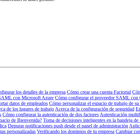
igurar los detalles de la empresa
Cómo crear una cuenta Factorial
Cóm
 SAML con Microsoft Azure
Cómo configurar el proveedor SAML con
rtar datos de empleados
Cómo personalizar el espacio de trabajo de s
ca de los lugares de trabajo
Acerca de la configuración de seguridad
Er
s
Cómo configurar la autenticación de dos factores
Autenticación multi
pacio de Bienvenida?
Toma de decisiones inteligentes en la bandeja de
dica
Depurar notificaciones push desde el panel de administración
Aplic
tas personalizadas
Verificando los dominios de tu empresa
Cambiar cor