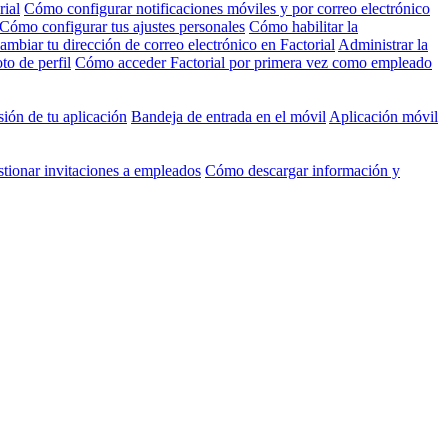
rial
Cómo configurar notificaciones móviles y por correo electrónico
Cómo configurar tus ajustes personales
Cómo habilitar la
mbiar tu dirección de correo electrónico en Factorial
Administrar la
to de perfil
Cómo acceder Factorial por primera vez como empleado
ión de tu aplicación
Bandeja de entrada en el móvil
Aplicación móvil
tionar invitaciones a empleados
Cómo descargar información y