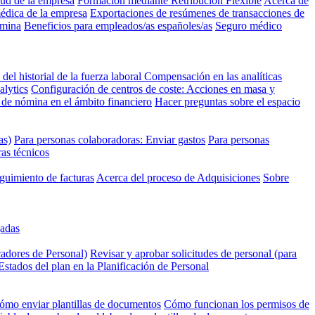
lud de la empresa
Formación mediante Retribución Flexible
Acerca de
médica de la empresa
Exportaciones de resúmenes de transacciones de
ómina
Beneficios para empleados/as españoles/as
Seguro médico
 del historial de la fuerza laboral
Compensación en las analíticas
alytics
Configuración de centros de coste: Acciones en masa y
de nómina en el ámbito financiero
Hacer preguntas sobre el espacio
as)
Para personas colaboradoras: Enviar gastos
Para personas
ras técnicos
guimiento de facturas
Acerca del proceso de Adquisiciones
Sobre
gadas
cadores de Personal)
Revisar y aprobar solicitudes de personal (para
Estados del plan en la Planificación de Personal
ómo enviar plantillas de documentos
Cómo funcionan los permisos de