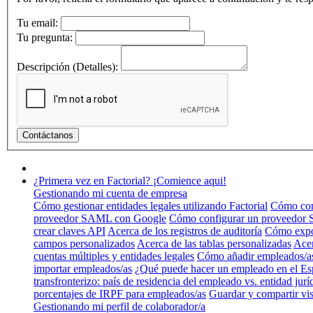
Tu email:
Tu pregunta:
Descripción (Detalles):
¿Primera vez en Factorial? ¡Comience aqui!
Gestionando mi cuenta de empresa
Cómo gestionar entidades legales utilizando Factorial
Cómo conf
proveedor SAML con Google
Cómo configurar un proveedor
crear claves API
Acerca de los registros de auditoría
Cómo expo
campos personalizados
Acerca de las tablas personalizadas
Acer
cuentas múltiples y entidades legales
Cómo añadir empleados/a
importar empleados/as
¿Qué puede hacer un empleado en el Es
transfronterizo: país de residencia del empleado vs. entidad jurí
porcentajes de IRPF para empleados/as
Guardar y compartir vis
Gestionando mi perfil de colaborador/a