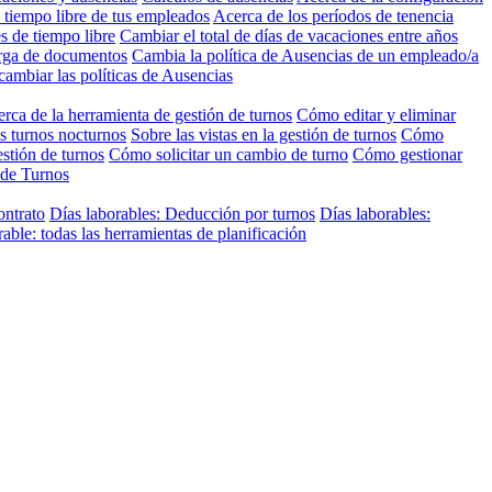
 tiempo libre de tus empleados
Acerca de los períodos de tenencia
s de tiempo libre
Cambiar el total de días de vacaciones entre años
arga de documentos
Cambia la política de Ausencias de un empleado/a
cambiar las políticas de Ausencias
rca de la herramienta de gestión de turnos
Cómo editar y eliminar
s turnos nocturnos
Sobre las vistas en la gestión de turnos
Cómo
stión de turnos
Cómo solicitar un cambio de turno
Cómo gestionar
 de Turnos
ontrato
Días laborables: Deducción por turnos
Días laborables:
ble: todas las herramientas de planificación