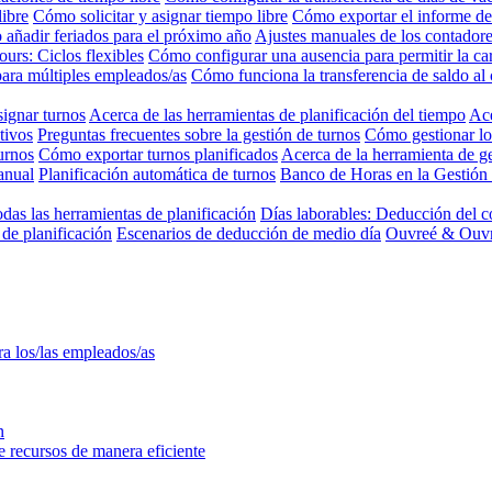
libre
Cómo solicitar y asignar tiempo libre
Cómo exportar el informe de
añadir feriados para el próximo año
Ajustes manuales de los contadore
Jours: Ciclos flexibles
Cómo configurar una ausencia para permitir la c
para múltiples empleados/as
Cómo funciona la transferencia de saldo al 
ignar turnos
Acerca de las herramientas de planificación del tiempo
Ace
tivos
Preguntas frecuentes sobre la gestión de turnos
Cómo gestionar lo
urnos
Cómo exportar turnos planificados
Acerca de la herramienta de ge
anual
Planificación automática de turnos
Banco de Horas en la Gestión
odas las herramientas de planificación
Días laborables: Deducción del c
de planificación
Escenarios de deducción de medio día
Ouvreé & Ouvra
ra los/las empleados/as
n
ne recursos de manera eficiente