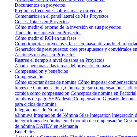
Documentos en proyectos
Preguntas frecuentes sobre tareas y proyectos
Comentarios en el panel lateral de Mis Proyectos
Costes Totales en Proyectos
Cómo medir el retorno de la inversión en sus proyectos
Tipos de presupuesto en Proyectos
Cómo medir el ROI en tus fases
Cómo importar proyectos y fases en masa utilizando el Importa
Generador de presupuestos: cree presupuestos y conviértalos en
Acciones masivas en Proyectos
Rastree el tiempo a nivel de tarea en Proyectos
Añadir personas a las tareas del proyecto en masa
Compensación y beneficios
Compensación
Cómo exportar datos de nómina
Cómo importar compensacion
través de Compensación
¿Cómo agregar compensaciones adicion
comida como compensación
Conceptos de nómina en Factorial
archivos de pago SEPA desde Compensation
Glosario de conc
para ciclos de nómina
Integraciones de Nómina
a3innuva Integración de Nómina
Silae Integration
Integración
integraciones de nómina en el módulo de compensación
Gestion
de nómina DATEV en Alemania
Beneficios