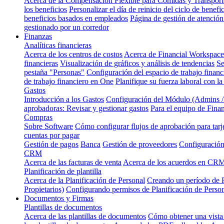
Acerca de la Compensación Flexible para Comidas y Transporte
los beneficios
Personalizar el día de reinicio del ciclo de benefi
beneficios basados en empleados
Página de gestión de atención
gestionado por un corredor
Finanzas
Analíticas financieras
Acerca de los centros de costos
Acerca de Financial Workspace
financieras
Visualización de gráficos y análisis de tendencias
Se
pestaña "Personas"
Configuración del espacio de trabajo financ
de trabajo financiero en One
Planifique su fuerza laboral con la
Gastos
Introducción a los Gastos
Configuración del Módulo (Admins 
aprobadoras: Revisar y gestionar gastos
Para el equipo de Fina
Compras
Sobre Software
Cómo configurar flujos de aprobación para tarj
cuentas por pagar
Gestión de pagos
Banca
Gestión de proveedores
Configuración
CRM
Acerca de las facturas de venta
Acerca de los acuerdos en CR
Planificación de plantilla
Acerca de la Planificación de Personal
Creando un período de P
Propietarios)
Configurando permisos de Planificación de Perso
Documentos y Firmas
Plantillas de documentos
Acerca de las plantillas de documentos
Cómo obtener una vista 