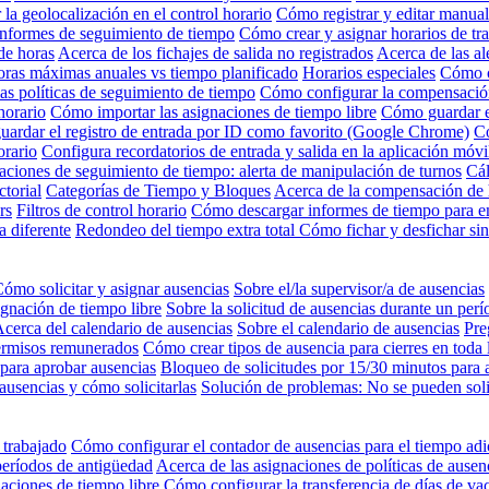
 la geolocalización en el control horario
Cómo registrar y editar manual
nformes de seguimiento de tiempo
Cómo crear y asignar horarios de tr
de horas
Acerca de los fichajes de salida no registrados
Acerca de las al
oras máximas anuales vs tiempo planificado
Horarios especiales
Cómo c
as políticas de seguimiento de tiempo
Cómo configurar la compensación
horario
Cómo importar las asignaciones de tiempo libre
Cómo guardar e
ardar el registro de entrada por ID como favorito (Google Chrome)
Có
orario
Configura recordatorios de entrada y salida en la aplicación móvi
aciones de seguimiento de tiempo: alerta de manipulación de turnos
Cál
ctorial
Categorías de Tiempo y Bloques
Acerca de la compensación de h
rs
Filtros de control horario
Cómo descargar informes de tiempo para e
a diferente
Redondeo del tiempo extra total
Cómo fichar y desfichar si
ómo solicitar y asignar ausencias
Sobre el/la supervisor/a de ausencias
ignación de tiempo libre
Sobre la solicitud de ausencias durante un per
cerca del calendario de ausencias
Sobre el calendario de ausencias
Pre
ermisos remunerados
Cómo crear tipos de ausencia para cierres en toda
para aprobar ausencias
Bloqueo de solicitudes por 15/30 minutos para 
ausencias y cómo solicitarlas
Solución de problemas: No se pueden solic
 trabajado
Cómo configurar el contador de ausencias para el tiempo adi
períodos de antigüedad
Acerca de las asignaciones de políticas de ausen
aciones de tiempo libre
Cómo configurar la transferencia de días de va