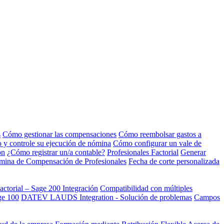
s
Cómo gestionar las compensaciones
Cómo reembolsar gastos a
to y controle su ejecución de nómina
Cómo configurar un vale de
ón
¿Cómo registrar un/a contable?
Profesionales Factorial
Generar
nómina de Compensación de Profesionales
Fecha de corte personalizada
actorial – Sage 200 Integración
Compatibilidad con múltiples
ge 100
DATEV LAUDS Integration - Solución de problemas
Campos