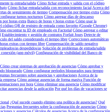
mente tu entrada/salida
Cómo fichar entrada y salida con el código
abajo
Cómo fichar entrada/salida con reconocimiento facial
Acerca del
ertas de seguimiento de tiempo
Compensación por tiempo extra
Cómo
onfigurar turnos nocturnos
Cómo agregar días de descanso
 por horas extra
Banco de horas y horas extras
Cómo usar la
l código QR de registro de entrada como favorito (Google Chrome)
mo encontrar tu ID de empleado en Factorial
Cómo agregar o editar
l
Establecimiento y gestión de contratos Forfait Jours
Detecte de
culo del saldo considerando el tiempo libre
Correcciones automáticas
oras extras con tiempo libre
Compensación de saldo negativo
mpleados/as despedidos/as
Solución de problemas de entrada/salida
n conexión (app móvil)
Configuración de visibilidad del Banco de
Cómo crear sistemas de aprobación de ausencias
Cómo aprobar y
íodo bloqueado
Cómo configurar períodos bloqueados para tiempo
guntas frecuentes sobre ausencias y aprobaciones
Acerca de la
 la empresa
Cómo asignar ausencias de forma masiva
Función de
asignaciones por hora
Cómo eliminar una ausencia
Cómo modificar
itar ausencias desde la aplicación
Por qué los días de vacaciones se
cional
¿Qué sucede cuando elimino una política de ausencias?
Qué
cias
Preguntas frecuentes sobre la configuración de ausencias
Cómo
caciones y ausencias
Cálculos de ausencias
Acerca de la configuración