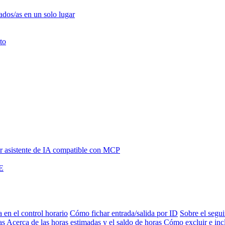
ados/as en un solo lugar
to
 asistente de IA compatible con MCP
NE
a en el control horario
Cómo fichar entrada/salida por ID
Sobre el segui
as
Acerca de las horas estimadas y el saldo de horas
Cómo excluir e inc