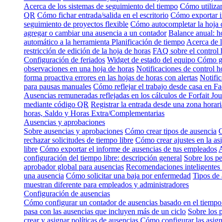
Acerca de los sistemas de seguimiento del tiempo
Cómo utilizar
QR
Cómo fichar entrada/salida en el escritorio
Cómo exportar i
seguimiento de proyectos flexible
Cómo autocompletar la hoja 
agregar o cambiar una ausencia a un contador
Balance anual: h
automático a la herramienta Planificación de tiempo
Acerca de l
restricción de edición de la hoja de horas
FAQ sobre el control 
Configuración de feriados
Widget de estado del equipo
Cómo gu
observaciones en una hoja de horas
Notificaciones de control h
forma proactiva errores en las hojas de horas con alertas
Notific
para pausas manuales
Cómo reflejar el trabajo desde casa en Fa
Ausencias remuneradas reflejadas en los cálculos de Forfait Jou
mediante código QR
Registrar la entrada desde una zona horari
horas, Saldo y Horas Extra/Complementarias
Ausencias y aprobaciones
Sobre ausencias y aprobaciones
Cómo crear tipos de ausencia
C
rechazar solicitudes de tiempo libre
Cómo crear ajustes en la as
libre
Cómo exportar el informe de ausencias de tus empleados
A
configuración del tiempo libre: descripción general
Sobre los p
aprobador global para ausencias
Recomendaciones inteligentes 
una ausencia
Cómo solicitar una baja por enfermedad
Tipos de 
muestran diferente para empleados y administradores
Configuración de ausencias
Cómo configurar un contador de ausencias basado en el tiempo
pasa con las ausencias que incluyen más de un ciclo
Sobre los 
crear y asignar políticas de ausencias
Cómo configurar las asign