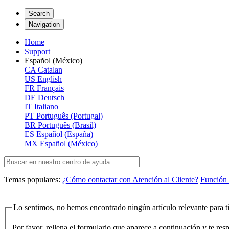
Search
Navigation
Home
Support
Español (México)
CA
Catalan
US
English
FR
Français
DE
Deutsch
IT
Italiano
PT
Português (Portugal)
BR
Português (Brasil)
ES
Español (España)
MX
Español (México)
Temas populares:
¿Cómo contactar con Atención al Cliente?
Función 
Lo sentimos, no hemos encontrado ningún artículo relevante para ti
Por favor, rellena el formulario que aparece a continuación y te re