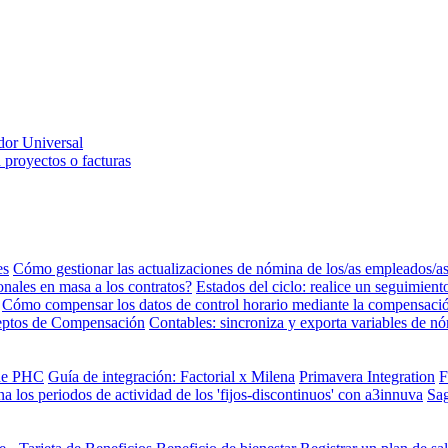
dor Universal
 proyectos o facturas
es
Cómo gestionar las actualizaciones de nómina de los/as empleados/a
ales en masa a los contratos?
Estados del ciclo: realice un seguimien
Cómo compensar los datos de control horario mediante la compensaci
eptos de Compensación
Contables: sincroniza y exporta variables de 
 de PHC
Guía de integración: Factorial x Milena
Primavera Integration
F
a los periodos de actividad de los 'fijos-discontinuos' con a3innuva
Sa