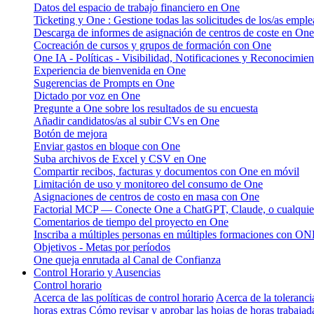
Datos del espacio de trabajo financiero en One
Ticketing y One : Gestione todas las solicitudes de los/as emple
Descarga de informes de asignación de centros de coste en One
Cocreación de cursos y grupos de formación con One
One IA - Políticas - Visibilidad, Notificaciones y Reconocimien
Experiencia de bienvenida en One
Sugerencias de Prompts en One
Dictado por voz en One
Pregunte a One sobre los resultados de su encuesta
Añadir candidatos/as al subir CVs en One
Botón de mejora
Enviar gastos en bloque con One
Suba archivos de Excel y CSV en One
Compartir recibos, facturas y documentos con One en móvil
Limitación de uso y monitoreo del consumo de One
Asignaciones de centros de costo en masa con One
Factorial MCP — Conecte One a ChatGPT, Claude, o cualquier
Comentarios de tiempo del proyecto en One
Inscriba a múltiples personas en múltiples formaciones con O
Objetivos - Metas por períodos
One queja enrutada al Canal de Confianza
Control Horario y Ausencias
Control horario
Acerca de las políticas de control horario
Acerca de la toleranci
horas extras
Cómo revisar y aprobar las hojas de horas trabajad