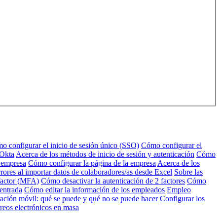
o configurar el inicio de sesión único (SSO)
Cómo configurar el
 Okta
Acerca de los métodos de inicio de sesión y autenticación
Cómo
u empresa
Cómo configurar la página de la empresa
Acerca de los
rores al importar datos de colaboradores/as desde Excel
Sobre las
factor (MFA)
Cómo desactivar la autenticación de 2 factores
Cómo
 entrada
Cómo editar la información de los empleados
Empleo
ación móvil: qué se puede y qué no se puede hacer
Configurar los
reos electrónicos en masa