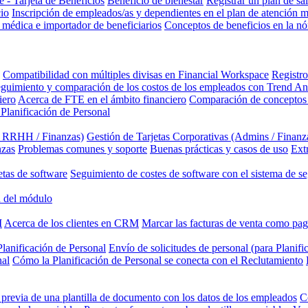
 - Tarjeta de Beneficios
Beneficio de bienestar
Registrar un plan de sa
cio
Inscripción de empleados/as y dependientes en el plan de atención 
 médica e importador de beneficiarios
Conceptos de beneficios en la n
Compatibilidad con múltiples divisas en Financial Workspace
Registro
guimiento y comparación de los costos de los empleados con Trend An
iero
Acerca de FTE en el ámbito financiero
Comparación de conceptos 
 Planificación de Personal
/ RRHH / Finanzas)
Gestión de Tarjetas Corporativas (Admins / Finanz
nzas
Problemas comunes y soporte
Buenas prácticas y casos de uso
Ext
etas de software
Seguimiento de costes de software con el sistema de se
 del módulo
M
Acerca de los clientes en CRM
Marcar las facturas de venta como pa
lanificación de Personal
Envío de solicitudes de personal (para Planifi
nal
Cómo la Planificación de Personal se conecta con el Reclutamiento
previa de una plantilla de documento con los datos de los empleados
C