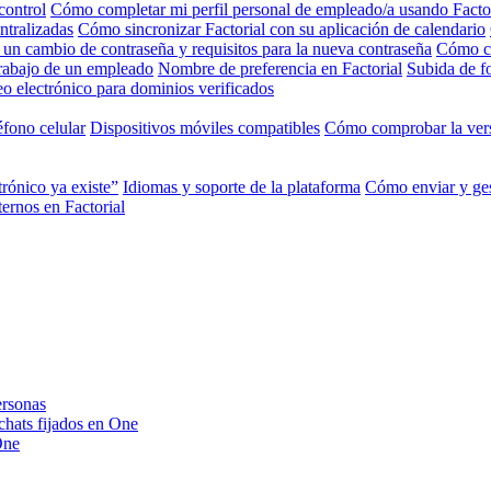
control
Cómo completar mi perfil personal de empleado/a usando Facto
ntralizadas
Cómo sincronizar Factorial con su aplicación de calendario
 un cambio de contraseña y requisitos para la nueva contraseña
Cómo ca
trabajo de un empleado
Nombre de preferencia en Factorial
Subida de fo
o electrónico para dominios verificados
éfono celular
Dispositivos móviles compatibles
Cómo comprobar la vers
trónico ya existe”
Idiomas y soporte de la plataforma
Cómo enviar y ges
ernos en Factorial
ersonas
 chats fijados en One
One