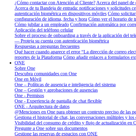
¿Cómo contactar con Atención al Cliente?
Acerca del panel de 
Acerca de tu Bandeja de entrada: notificaciones y solicitudes ce
autenticación biométrica en dispositivos móviles
Cómo solicitar
configuración de idioma, fecha y hora
Cómo ver el horario de 
Cómo jubilar a un empleado
Confirmación automática por corre
Aplicación del teléfono celular
Sobre el proceso de onboarding a través de la aplicación del tel
— Proteja su cuenta con autenticación biométrica
Respuestas a preguntas frecuentes
Qué hacer cuando aparece el error “La dirección de correo elec
reportes de la Plataforma
Cómo añadir enlaces a formularios ext
ONE
Sobre One
Descubra comunidades con One
One en Móvil
One – Políticas de ausencia e inteligencia del sistema
One – Gestión y aprobaciones de ausencias
One - Permisos
One - Experiencia de pantalla de chat flexible
ONE - Arquitectura de datos
@Menciones en One para obtener un contexto preciso de las p
Gestiona el historial de chat, las conversaciones múltiples y los
Visibilidad del consumo de crédito y flujo de actualización en 
Pregunte a One sobre sus documentos
Gestione las reservas de espacios con ONE