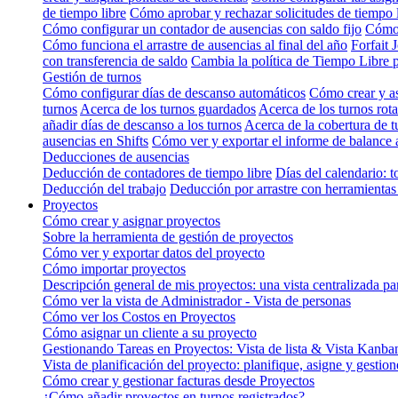
de tiempo libre
Cómo aprobar y rechazar solicitudes de tiempo 
Cómo configurar un contador de ausencias con saldo fijo
Cómo 
Cómo funciona el arrastre de ausencias al final del año
Forfait 
con transferencia de saldo
Cambia la política de Tiempo Libre 
Gestión de turnos
Cómo configurar días de descanso automáticos
Cómo crear y as
turnos
Acerca de los turnos guardados
Acerca de los turnos rota
añadir días de descanso a los turnos
Acerca de la cobertura de t
ausencias en Shifts
Cómo ver y exportar el informe de balance 
Deducciones de ausencias
Deducción de contadores de tiempo libre
Días del calendario: t
Deducción del trabajo
Deducción por arrastre con herramientas 
Proyectos
Cómo crear y asignar proyectos
Sobre la herramienta de gestión de proyectos
Cómo ver y exportar datos del proyecto
Cómo importar proyectos
Descripción general de mis proyectos: una vista centralizada pa
Cómo ver la vista de Administrador - Vista de personas
Cómo ver los Costos en Proyectos
Cómo asignar un cliente a su proyecto
Gestionando Tareas en Proyectos: Vista de lista & Vista Kanba
Vista de planificación del proyecto: planifique, asigne y gestio
Cómo crear y gestionar facturas desde Proyectos
¿Cómo añadir proyectos en turnos registrados?