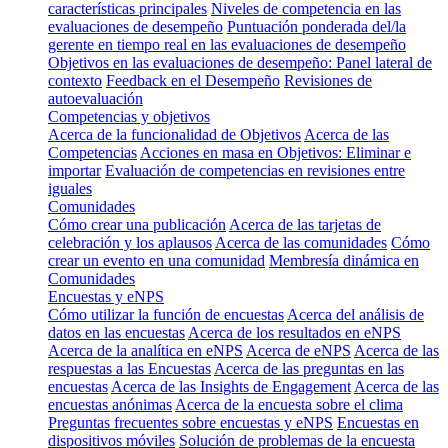
características principales
Niveles de competencia en las
evaluaciones de desempeño
Puntuación ponderada del/la
gerente en tiempo real en las evaluaciones de desempeño
Objetivos en las evaluaciones de desempeño: Panel lateral de
contexto
Feedback en el Desempeño
Revisiones de
autoevaluación
Competencias y objetivos
Acerca de la funcionalidad de Objetivos
Acerca de las
Competencias
Acciones en masa en Objetivos: Eliminar e
importar
Evaluación de competencias en revisiones entre
iguales
Comunidades
Cómo crear una publicación
Acerca de las tarjetas de
celebración y los aplausos
Acerca de las comunidades
Cómo
crear un evento en una comunidad
Membresía dinámica en
Comunidades
Encuestas y eNPS
Cómo utilizar la función de encuestas
Acerca del análisis de
datos en las encuestas
Acerca de los resultados en eNPS
Acerca de la analítica en eNPS
Acerca de eNPS
Acerca de las
respuestas a las Encuestas
Acerca de las preguntas en las
encuestas
Acerca de las Insights de Engagement
Acerca de las
encuestas anónimas
Acerca de la encuesta sobre el clima
Preguntas frecuentes sobre encuestas y eNPS
Encuestas en
dispositivos móviles
Solución de problemas de la encuesta