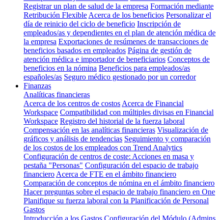
Registrar un plan de salud de la empresa
Formación mediante
Retribución Flexible
Acerca de los beneficios
Personalizar el
día de reinicio del ciclo de beneficio
Inscripción de
empleados/as y dependientes en el plan de atención médica de
la empresa
Exportaciones de resúmenes de transacciones de
beneficios basados en empleados
Página de gestión de
atención médica e importador de beneficiarios
Conceptos de
beneficios en la nómina
Beneficios para empleados/as
españoles/as
Seguro médico gestionado por un corredor
Finanzas
Analíticas financieras
Acerca de los centros de costos
Acerca de Financial
Workspace
Compatibilidad con múltiples divisas en Financial
Workspace
Registro del historial de la fuerza laboral
Compensación en las analíticas financieras
Visualización de
gráficos y análisis de tendencias
Seguimiento y comparación
de los costos de los empleados con Trend Analytics
Configuración de centros de coste: Acciones en masa y
pestaña "Personas"
Configuración del espacio de trabajo
financiero
Acerca de FTE en el ámbito financiero
Comparación de conceptos de nómina en el ámbito financiero
Hacer preguntas sobre el espacio de trabajo financiero en One
Planifique su fuerza laboral con la Planificación de Personal
Gastos
Introducción a los Gastos
Configuración del Módulo (Admins