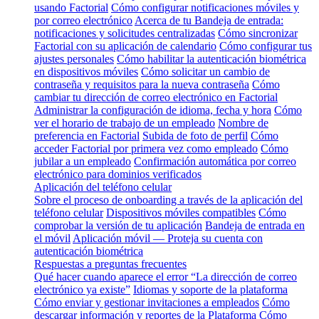
usando Factorial
Cómo configurar notificaciones móviles y
por correo electrónico
Acerca de tu Bandeja de entrada:
notificaciones y solicitudes centralizadas
Cómo sincronizar
Factorial con su aplicación de calendario
Cómo configurar tus
ajustes personales
Cómo habilitar la autenticación biométrica
en dispositivos móviles
Cómo solicitar un cambio de
contraseña y requisitos para la nueva contraseña
Cómo
cambiar tu dirección de correo electrónico en Factorial
Administrar la configuración de idioma, fecha y hora
Cómo
ver el horario de trabajo de un empleado
Nombre de
preferencia en Factorial
Subida de foto de perfil
Cómo
acceder Factorial por primera vez como empleado
Cómo
jubilar a un empleado
Confirmación automática por correo
electrónico para dominios verificados
Aplicación del teléfono celular
Sobre el proceso de onboarding a través de la aplicación del
teléfono celular
Dispositivos móviles compatibles
Cómo
comprobar la versión de tu aplicación
Bandeja de entrada en
el móvil
Aplicación móvil — Proteja su cuenta con
autenticación biométrica
Respuestas a preguntas frecuentes
Qué hacer cuando aparece el error “La dirección de correo
electrónico ya existe”
Idiomas y soporte de la plataforma
Cómo enviar y gestionar invitaciones a empleados
Cómo
descargar información y reportes de la Plataforma
Cómo