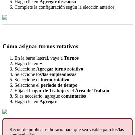
Haga
clic
en
Agregar
descanso
Complete
la
configuraci
ó
n
seg
ú
n
la
elecci
ó
n
anterior
C
ó
mo
asignar
turnos
rotativos
En
la
barra
lateral
,
vaya
a
Turnos
Haga
clic
en
+
Seleccione
Agregar
turno
rotativo
Seleccione
los
/
las
empleados
/
as
Seleccione
el
turno
rotativo
Seleccione
el
per
í
odo
de
tiempo
Elija
el
Lugar
de
Trabajo
y
el
Á
rea
de
Trabajo
Si
es
necesario
,
agregue
comentarios
Haga
clic
en
Agregar
Recuerde
publicar
el
horario
para
que
sea
visible
para
los
/
las
empleados
/
as
.