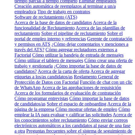
tiempo parcial a tiempo completo
Eliminar empleados
Creación automática de reemplazos al terminar a un/a
empleado/a
Tipo de trabajo en contratos
Software de reclutamiento (ATS)
Acerca de la base de datos de candidatos
Acerca de la
funcionalidad de Reclutamiento
Acerca de las plantillas de
reclutamiento
Sobre el pipeline de reclutamiento
Sobre el
portal de empleo interno y referencias
Gerente de contratación
y permisos en ATS
¿Cómo dejar comentarios y menciones a
través del ATS?
Cómo agregar reclutadores externos a
Factorial
Cómo utilizar la bandeja de entrada de mensajes
Cómo utilizar el tablero de mensajes
Cómo crear una oferta de
trabajo y gestionarla
¿Cómo importar la base de datos de
candidatos?
Acerca de la carta de oferta
Acerca de agregar
etiquetas a los/as candidatos/as
Reglamento General de
Protección de Datos con Factorial
Función de chat con un clic
de WhatsApp
Acerca de las aprobaciones de requisición
Acerca de los formularios de evaluación de contratación
Cómo programar entrevistas
Cómo importar la base de datos
de candidatos/as
Sobre el espacio de onboarding
Acerca de la
página de la empresa
Cómo mostrar ofertas de empleo
Cómo
emplear la IA para evaluar y calificar las solicitudes
Acerca de
los conocimientos sobre reclutamiento
Cómo enviar correos
electrónicos automáticos a los candidatos al pasar de una fase
a otra
Preguntas frecuentes sobre el sistema de seguimiento de