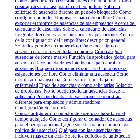
Cómo aprobar y rechazar solicitudes de tiempo libre
Cómo
crear ajustes en la asignación de tiempo libre
Sobre la
solicitud de ausencias durante un período bloqueado
Cómo
configurar períodos bloqueados para tiempo libre
Cómo
exportar el informe de ausencias de tus empleados
Acerca del
calendario de ausencias
Sobre el calendario de ausencias
Preguntas frecuentes sobre ausencias y aprobaciones
Acerca
de la configuración del tiempo libre: descripción general
Sobre los permisos remunerados
Cómo crear tipos de
ausencia para cierres en toda la empresa
Cómo asignar
ausencias de forma masiva
Función de aprobador global para
ausencias
Recomendaciones inteligentes para aprobar
ausencias
Bloqueo de solicitudes por 15/30 minutos para
asignaciones por hora
Cómo eliminar una ausencia
Cómo
modificar una ausencia
Cómo solicitar una baja por
enfermedad
Tipos de ausencias y cómo solicitarlas
Solución
de problemas: No se pueden solicitar ausencias desde la
aplicación
Por qué los días de vacaciones se muestran
diferente para empleados y administradores
Configuración de ausencias
Cómo configurar un contador de ausencias basado en el
tiempo trabajado
Cómo configurar el contador de ausencias
para el tiempo adicional
¿Qué sucede cuando elimino una
política de ausencias?
Qué pasa con las ausencias que
incluyen más de un ciclo
Sobre los períodos de antigüedad