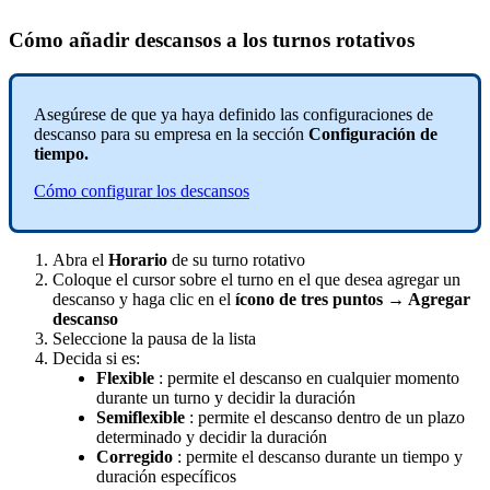
C
ó
mo
a
ñ
adir
descansos
a
los
turnos
rotativos
Aseg
ú
rese
de
que
ya
haya
definido
las
configuraciones
de
descanso
para
su
empresa
en
la
secci
ó
n
Configuraci
ó
n
de
tiempo
.
C
ó
mo
configurar
los
descansos
Abra
el
Horario
de
su
turno
rotativo
Coloque
el
cursor
sobre
el
turno
en
el
que
desea
agregar
un
descanso
y
haga
clic
en
el
í
cono
de
tres
puntos
→
Agregar
descanso
Seleccione
la
pausa
de
la
lista
Decida
si
es
:
Flexible
:
permite
el
descanso
en
cualquier
momento
durante
un
turno
y
decidir
la
duraci
ó
n
Semiflexible
:
permite
el
descanso
dentro
de
un
plazo
determinado
y
decidir
la
duraci
ó
n
Corregido
:
permite
el
descanso
durante
un
tiempo
y
duraci
ó
n
espec
í
ficos