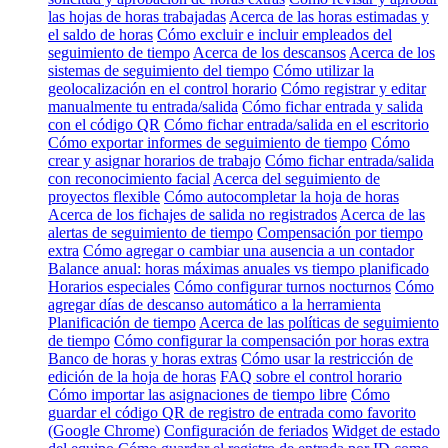
las hojas de horas trabajadas
Acerca de las horas estimadas y
el saldo de horas
Cómo excluir e incluir empleados del
seguimiento de tiempo
Acerca de los descansos
Acerca de los
sistemas de seguimiento del tiempo
Cómo utilizar la
geolocalización en el control horario
Cómo registrar y editar
manualmente tu entrada/salida
Cómo fichar entrada y salida
con el código QR
Cómo fichar entrada/salida en el escritorio
Cómo exportar informes de seguimiento de tiempo
Cómo
crear y asignar horarios de trabajo
Cómo fichar entrada/salida
con reconocimiento facial
Acerca del seguimiento de
proyectos flexible
Cómo autocompletar la hoja de horas
Acerca de los fichajes de salida no registrados
Acerca de las
alertas de seguimiento de tiempo
Compensación por tiempo
extra
Cómo agregar o cambiar una ausencia a un contador
Balance anual: horas máximas anuales vs tiempo planificado
Horarios especiales
Cómo configurar turnos nocturnos
Cómo
agregar días de descanso automático a la herramienta
Planificación de tiempo
Acerca de las políticas de seguimiento
de tiempo
Cómo configurar la compensación por horas extra
Banco de horas y horas extras
Cómo usar la restricción de
edición de la hoja de horas
FAQ sobre el control horario
Cómo importar las asignaciones de tiempo libre
Cómo
guardar el código QR de registro de entrada como favorito
(Google Chrome)
Configuración de feriados
Widget de estado