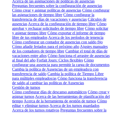
Acerca de las asignaciones de políticas de ausencias
Preguntas frecuentes sobre la configuración de ausencias
Cómo crear y asignar políticas de ausencias
Cómo configurar
las asignaciones de tiempo libre
Cómo configurar la
transferencia de días de vacaciones y ausencias
Cálculos de
ausencias
Acerca de la configuración de tiempo libre
Cómo
aprobar y rechazar solicitudes de tiempo libre
Cómo solicitar
y asignar tiempo libre
Cómo exportar el informe de tiempo
libre de tus empleados
Acerca de los períodos de tenencia
Cómo configurar un contador de ausencias con saldo fijo
Cómo añadir feriados para el próximo año
Ajustes manuales
de los contadores de tiempo libre
Cambiar el total de días de
vacaciones entre años
Cómo funciona el arrastre de ausencias
al final del año
Forfait Jours: Ciclos flexibles
Cómo
configurar una ausencia para permitir la carga de documentos
Cambia la política de Ausencias de un empleado/a con
transferencia de saldo
Cambia la política de Tiempo Libre
para múltiples empleados/as
Cómo funciona la transferencia
de saldo al cambiar las políticas de Ausencias
Gestión de turnos
Cómo configurar días de descanso automáticos
Cómo crear y
asignar turnos
Acerca de las herramientas de planificación del
tiempo
Acerca de la herramienta de gestión de turnos
Cómo
editar y eliminar turnos
Acerca de los turnos guardados
Acerca de los turnos rotativos
Preguntas frecuentes sobre la