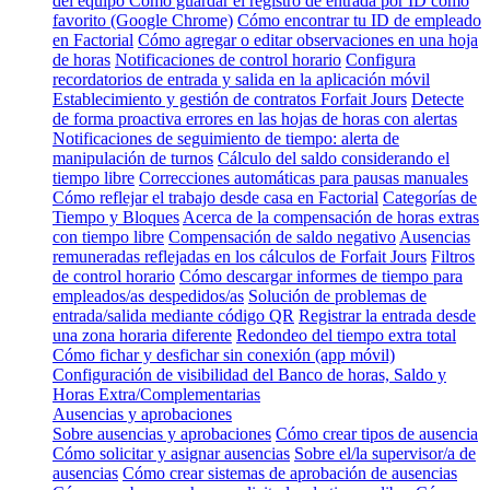
del equipo
Cómo guardar el registro de entrada por ID como
favorito (Google Chrome)
Cómo encontrar tu ID de empleado
en Factorial
Cómo agregar o editar observaciones en una hoja
de horas
Notificaciones de control horario
Configura
recordatorios de entrada y salida en la aplicación móvil
Establecimiento y gestión de contratos Forfait Jours
Detecte
de forma proactiva errores en las hojas de horas con alertas
Notificaciones de seguimiento de tiempo: alerta de
manipulación de turnos
Cálculo del saldo considerando el
tiempo libre
Correcciones automáticas para pausas manuales
Cómo reflejar el trabajo desde casa en Factorial
Categorías de
Tiempo y Bloques
Acerca de la compensación de horas extras
con tiempo libre
Compensación de saldo negativo
Ausencias
remuneradas reflejadas en los cálculos de Forfait Jours
Filtros
de control horario
Cómo descargar informes de tiempo para
empleados/as despedidos/as
Solución de problemas de
entrada/salida mediante código QR
Registrar la entrada desde
una zona horaria diferente
Redondeo del tiempo extra total
Cómo fichar y desfichar sin conexión (app móvil)
Configuración de visibilidad del Banco de horas, Saldo y
Horas Extra/Complementarias
Ausencias y aprobaciones
Sobre ausencias y aprobaciones
Cómo crear tipos de ausencia
Cómo solicitar y asignar ausencias
Sobre el/la supervisor/a de
ausencias
Cómo crear sistemas de aprobación de ausencias