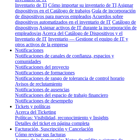
Inventario de TI
Cómo importar su inventario de TI
Asignar
dispositivos en el Catálogo de trabajos
Guía de incorporación
de dispositivos para nuevos empleados
Acuerdos sobre
dispositivos automatizados en el inventario de IT
Catálogo de
dispositivos
Asignar activos de IT durante la incorporación de
empleados/as
Acerca del Catálogo de Dispositivos y el
Inventario de IT
Inventario — Gestione el equipo de IT y
otros activos de la empresa
Notificaciones
Notificaciones de canales de confianza, espacios y
comunidades
Notificaciones del proyecto
Notificaciones de formaciones
Notificaciones de rango de tolerancia de control horario
Avisos de reclutamiento
Notificaciones de ausencias
Notificaciones del espacio de trabajo financiero
Notificaciones de desempeño
Tickets y políticas
Acerca del Ticketing
Políticas: Visibilidad, reconocimiento y Insights
Detalles del ticket en página completa
Facturación, Suscripción y Cancelación
Cómo revisar sus facturas