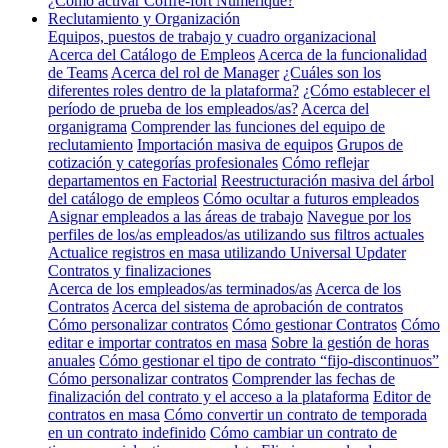
¿Cómo activar Coffre-fort Numérique?
Reclutamiento y Organización
Equipos, puestos de trabajo y cuadro organizacional
Acerca del Catálogo de Empleos
Acerca de la funcionalidad
de Teams
Acerca del rol de Manager
¿Cuáles son los
diferentes roles dentro de la plataforma?
¿Cómo establecer el
período de prueba de los empleados/as?
Acerca del
organigrama
Comprender las funciones del equipo de
reclutamiento
Importación masiva de equipos
Grupos de
cotización y categorías profesionales
Cómo reflejar
departamentos en Factorial
Reestructuración masiva del árbol
del catálogo de empleos
Cómo ocultar a futuros empleados
Asignar empleados a las áreas de trabajo
Navegue por los
perfiles de los/as empleados/as utilizando sus filtros actuales
Actualice registros en masa utilizando Universal Updater
Contratos y finalizaciones
Acerca de los empleados/as terminados/as
Acerca de los
Contratos
Acerca del sistema de aprobación de contratos
Cómo personalizar contratos
Cómo gestionar Contratos
Cómo
editar e importar contratos en masa
Sobre la gestión de horas
anuales
Cómo gestionar el tipo de contrato “fijo-discontinuos”
Cómo personalizar contratos
Comprender las fechas de
finalización del contrato y el acceso a la plataforma
Editor de
contratos en masa
Cómo convertir un contrato de temporada
en un contrato indefinido
Cómo cambiar un contrato de