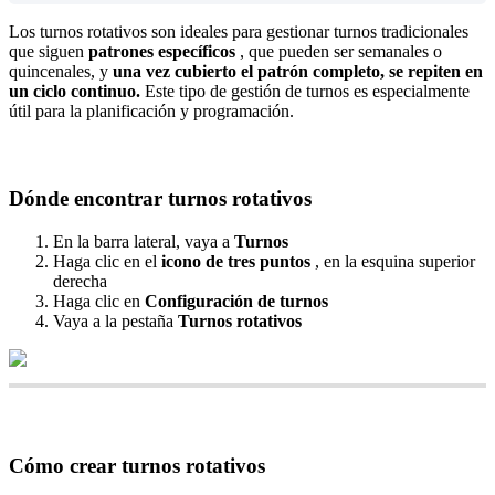
Los
turnos
rotativos
son
ideales
para
gestionar
turnos
tradicionales
que
siguen
patrones
espec
í
ficos
,
que
pueden
ser
semanales
o
quincenales
,
y
una
vez
cubierto
el
patr
ó
n
completo
,
se
repiten
en
un
ciclo
continuo
.
Este
tipo
de
gesti
ó
n
de
turnos
es
especialmente
ú
til
para
la
planificaci
ó
n
y
programaci
ó
n
.
D
ó
nde
encontrar
turnos
rotativos
En
la
barra
lateral
,
vaya
a
Turnos
Haga
clic
en
el
icono
de
tres
puntos
,
en
la
esquina
superior
derecha
Haga
clic
en
Configuraci
ó
n
de
turnos
Vaya
a
la
pesta
ñ
a
Turnos
rotativos
C
ó
mo
crear
turnos
rotativos