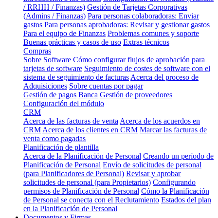
/ RRHH / Finanzas)
Gestión de Tarjetas Corporativas
(Admins / Finanzas)
Para personas colaboradoras: Enviar
gastos
Para personas aprobadoras: Revisar y gestionar gastos
Para el equipo de Finanzas
Problemas comunes y soporte
Buenas prácticas y casos de uso
Extras técnicos
Compras
Sobre Software
Cómo configurar flujos de aprobación para
tarjetas de software
Seguimiento de costes de software con el
sistema de seguimiento de facturas
Acerca del proceso de
Adquisiciones
Sobre cuentas por pagar
Gestión de pagos
Banca
Gestión de proveedores
Configuración del módulo
CRM
Acerca de las facturas de venta
Acerca de los acuerdos en
CRM
Acerca de los clientes en CRM
Marcar las facturas de
venta como pagadas
Planificación de plantilla
Acerca de la Planificación de Personal
Creando un período de
Planificación de Personal
Envío de solicitudes de personal
(para Planificadores de Personal)
Revisar y aprobar
solicitudes de personal (para Propietarios)
Configurando
permisos de Planificación de Personal
Cómo la Planificación
de Personal se conecta con el Reclutamiento
Estados del plan
en la Planificación de Personal
Documentos y Firmas