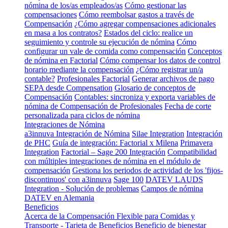
nómina de los/as empleados/as
Cómo gestionar las
compensaciones
Cómo reembolsar gastos a través de
Compensación
¿Cómo agregar compensaciones adicionales
en masa a los contratos?
Estados del ciclo: realice un
seguimiento y controle su ejecución de nómina
Cómo
configurar un vale de comida como compensación
Conceptos
de nómina en Factorial
Cómo compensar los datos de control
horario mediante la compensación
¿Cómo registrar un/a
contable?
Profesionales Factorial
Generar archivos de pago
SEPA desde Compensation
Glosario de conceptos de
Compensación
Contables: sincroniza y exporta variables de
nómina de Compensación de Profesionales
Fecha de corte
personalizada para ciclos de nómina
Integraciones de Nómina
a3innuva Integración de Nómina
Silae Integration
Integración
de PHC
Guía de integración: Factorial x Milena
Primavera
Integration
Factorial – Sage 200 Integración
Compatibilidad
con múltiples integraciones de nómina en el módulo de
compensación
Gestiona los periodos de actividad de los 'fijos-
discontinuos' con a3innuva
Sage 100
DATEV LAUDS
Integration - Solución de problemas
Campos de nómina
DATEV en Alemania
Beneficios
Acerca de la Compensación Flexible para Comidas y
Transporte - Tarjeta de Beneficios
Beneficio de bienestar