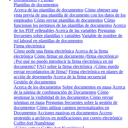
Plantillas de documentos
Acerca de las plantillas de documentos
Cómo obtener una
vista previa de una plantilla de documento con los datos de los
empleados
Cómo enviar plantillas de documentos
Cómo
funcionan los permisos de las plantillas de documentos
Acerca
de los PDF rellenables
Acerca de las variables
Preguntas
frecuentes sobre plantillas y variables
Variable de nombre de
rol laboral en plantillas de documentos
Firma electrónica
Cómo pedir una firma electrónica
Acerca de la firma
electrónica
Cómo firmar un documento (firma electrónica)
¿Por qué no puedo introducir la firma electrónica en mi
documento?
FAQ sobre la firma electrónica
¿Cómo puedo
enviar recordatorios de firma?
Firma electrónica en planes de
acción de desempeño
Acerca de la firma secuencial
Gestión de documentos
Acerca de los documentos
Sobre documentos en masa
Acerca
de la página de configuración de Documentos
Cómo
gestionar la visibilidad de los documentos
Cómo enviar
nóminas en masa
Preguntas frecuentes sobre la gestión de
documentos
Cómo utilizar campos personalizados en
Documentos
Acciones masivas en documentos
Acceso
protegido a archivos en notificaciones por correo electrónico
Coffre-fort Numérique