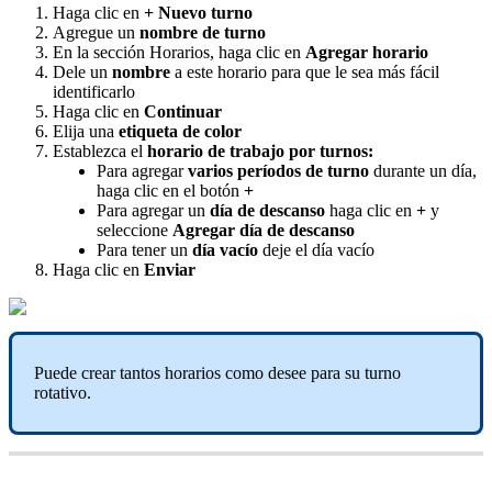
Haga
clic
en
+
Nuevo
turno
Agregue
un
nombre
de
turno
En
la
secci
ó
n
Horarios
,
haga
clic
en
Agregar
horario
Dele
un
nombre
a
este
horario
para
que
le
sea
m
á
s
f
á
cil
identificarlo
Haga
clic
en
Continuar
Elija
una
etiqueta
de
color
Establezca
el
horario
de
trabajo
por
turnos
:
Para
agregar
varios
per
í
odos
de
turno
durante
un
d
í
a
,
haga
clic
en
el
bot
ó
n
+
Para
agregar
un
d
í
a
de
descanso
haga
clic
en
+
y
seleccione
Agregar
d
í
a
de
descanso
Para
tener
un
d
í
a
vac
í
o
deje
el
d
í
a
vac
í
o
Haga
clic
en
Enviar
Puede
crear
tantos
horarios
como
desee
para
su
turno
rotativo
.