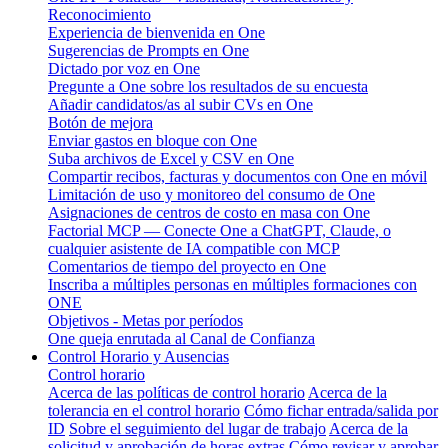
Reconocimiento
Experiencia de bienvenida en One
Sugerencias de Prompts en One
Dictado por voz en One
Pregunte a One sobre los resultados de su encuesta
Añadir candidatos/as al subir CVs en One
Botón de mejora
Enviar gastos en bloque con One
Suba archivos de Excel y CSV en One
Compartir recibos, facturas y documentos con One en móvil
Limitación de uso y monitoreo del consumo de One
Asignaciones de centros de costo en masa con One
Factorial MCP — Conecte One a ChatGPT, Claude, o
cualquier asistente de IA compatible con MCP
Comentarios de tiempo del proyecto en One
Inscriba a múltiples personas en múltiples formaciones con
ONE
Objetivos - Metas por períodos
One queja enrutada al Canal de Confianza
Control Horario y Ausencias
Control horario
Acerca de las políticas de control horario
Acerca de la
tolerancia en el control horario
Cómo fichar entrada/salida por
ID
Sobre el seguimiento del lugar de trabajo
Acerca de la
solicitud y aprobación de horas extras
Cómo revisar y aprobar