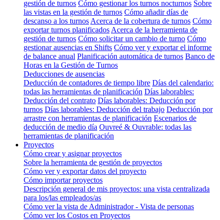
gestión de turnos
Cómo gestionar los turnos nocturnos
Sobre
las vistas en la gestión de turnos
Cómo añadir días de
descanso a los turnos
Acerca de la cobertura de turnos
Cómo
exportar turnos planificados
Acerca de la herramienta de
gestión de turnos
Cómo solicitar un cambio de turno
Cómo
gestionar ausencias en Shifts
Cómo ver y exportar el informe
de balance anual
Planificación automática de turnos
Banco de
Horas en la Gestión de Turnos
Deducciones de ausencias
Deducción de contadores de tiempo libre
Días del calendario:
todas las herramientas de planificación
Días laborables:
Deducción del contrato
Días laborables: Deducción por
turnos
Días laborables: Deducción del trabajo
Deducción por
arrastre con herramientas de planificación
Escenarios de
deducción de medio día
Ouvreé & Ouvrable: todas las
herramientas de planificación
Proyectos
Cómo crear y asignar proyectos
Sobre la herramienta de gestión de proyectos
Cómo ver y exportar datos del proyecto
Cómo importar proyectos
Descripción general de mis proyectos: una vista centralizada
para los/las empleados/as
Cómo ver la vista de Administrador - Vista de personas
Cómo ver los Costos en Proyectos