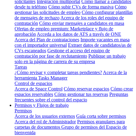
solicitantes
Integración multiportal
Cómo llamar a candidatos
desde tu teléfono
Cómo subir CVs de forma masiva
Cómo
gestionar las solicitudes de empleo
Cómo configurar plantillas
de mensajes de rechazo
Acerca de los roles del equipo de
contratación
Cómo enviar mensajes a candidatos en masa
Ofertas de empleo premium: Marketplace y flujo de
aprobación
Acceda a los datos de ATS a través de ONE
Acerca del Plan de contrataciones
Importe vacantes en masa
con el importador universal
Extraer datos de candidatos/as de
CVs escaneados
Gestione el acceso del equipo de
contratación por fase de reclutamiento
Publique un trabajo
solo en la página de carrera de su empresa
Tareas
¿Cómo revisar y completar tareas pendientes?
Acerca de la
herramienta Tasks Manager
Control de espacios
Acerca de Space Control
Cómo reservar espacios
Cómo crear
espacios reservables
Cómo gestionar tus reservas
Preguntas
frecuentes sobre el control del espacio
Permisos y Flujos de trabajo
Permisos
Acerca de los usuarios externos
Guía corta sobre permisos
Acerca del rol de Administrador
Permisos granulares para
carpetas de documentos
Grupo de permisos del Espacio de
bienvenida