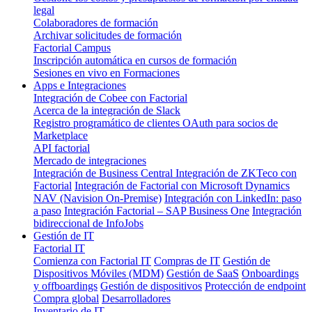
legal
Colaboradores de formación
Archivar solicitudes de formación
Factorial Campus
Inscripción automática en cursos de formación
Sesiones en vivo en Formaciones
Apps e Integraciones
Integración de Cobee con Factorial
Acerca de la integración de Slack
Registro programático de clientes OAuth para socios de
Marketplace
API factorial
Mercado de integraciones
Integración de Business Central
Integración de ZKTeco con
Factorial
Integración de Factorial con Microsoft Dynamics
NAV (Navision On-Premise)
Integración con LinkedIn: paso
a paso
Integración Factorial – SAP Business One
Integración
bidireccional de InfoJobs
Gestión de IT
Factorial IT
Comienza con Factorial IT
Compras de IT
Gestión de
Dispositivos Móviles (MDM)
Gestión de SaaS
Onboardings
y offboardings
Gestión de dispositivos
Protección de endpoint
Compra global
Desarrolladores
Inventario de IT