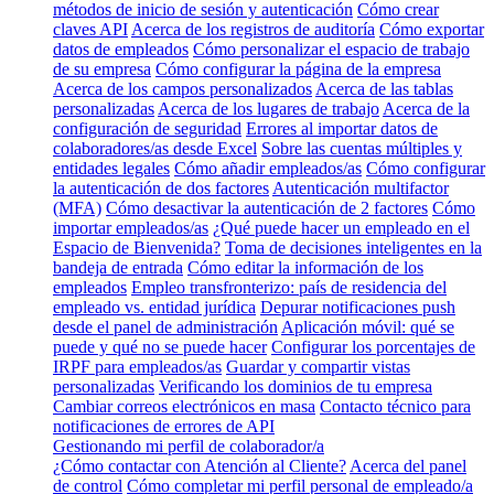
métodos de inicio de sesión y autenticación
Cómo crear
claves API
Acerca de los registros de auditoría
Cómo exportar
datos de empleados
Cómo personalizar el espacio de trabajo
de su empresa
Cómo configurar la página de la empresa
Acerca de los campos personalizados
Acerca de las tablas
personalizadas
Acerca de los lugares de trabajo
Acerca de la
configuración de seguridad
Errores al importar datos de
colaboradores/as desde Excel
Sobre las cuentas múltiples y
entidades legales
Cómo añadir empleados/as
Cómo configurar
la autenticación de dos factores
Autenticación multifactor
(MFA)
Cómo desactivar la autenticación de 2 factores
Cómo
importar empleados/as
¿Qué puede hacer un empleado en el
Espacio de Bienvenida?
Toma de decisiones inteligentes en la
bandeja de entrada
Cómo editar la información de los
empleados
Empleo transfronterizo: país de residencia del
empleado vs. entidad jurídica
Depurar notificaciones push
desde el panel de administración
Aplicación móvil: qué se
puede y qué no se puede hacer
Configurar los porcentajes de
IRPF para empleados/as
Guardar y compartir vistas
personalizadas
Verificando los dominios de tu empresa
Cambiar correos electrónicos en masa
Contacto técnico para
notificaciones de errores de API
Gestionando mi perfil de colaborador/a
¿Cómo contactar con Atención al Cliente?
Acerca del panel
de control
Cómo completar mi perfil personal de empleado/a