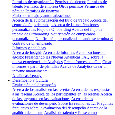
Permisos de organización
Permisos de tiempo
Permisos de
talento
Permisos de empresa
Otros permisos
Permisos de
nómina
Permisos de finanzas
Flujos de trabajo y automatizaciones
Acerca de la automatización del flujo de trabajo
Acerca del
centro de flujo de trabajo
Acerca de las notificaciones
personalizadas
Flujo de Onboarding
Acerca del flujo de
trabajo de Offboarding
Notificación de cumpleaños
personalizada
Notificación personalizada cuando se termina el
contrato de un empleado
Informes y analíticas
Acerca de Insights
Acerca de Informes
Actualizaciones de
agosto: Presentando las Nuevas Analíticas
FAQ sobre la
nueva experiencia de Analytics
Crea informes con One
Crear
informes a partir de plantillas
Acerca de Analytics
Crear un
informe manualmente
Analíticas Legacy
Desempeño y Cultura
Evaluación del desempeño
Acerca de los análisis en las reseñas
Acerca de las respuestas
a las reseñas
Acerca de los participantes en las reseñas
Acerca
de las preguntas en las evaluaciones
Acerca de las
evaluaciones de desempeño
Sobre las reuniones 1:1
Preguntas
frecuentes sobre la evaluación del desempeño
Acerca de la
analítica del talento
Análisis de talento y Pulse como