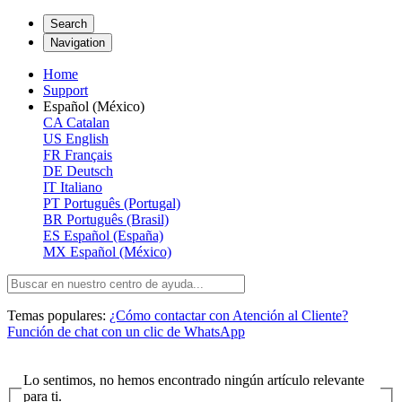
Search
Navigation
Home
Support
Español (México)
CA
Catalan
US
English
FR
Français
DE
Deutsch
IT
Italiano
PT
Português (Portugal)
BR
Português (Brasil)
ES
Español (España)
MX
Español (México)
Temas populares:
¿Cómo contactar con Atención al Cliente?
Función de chat con un clic de WhatsApp
Lo sentimos, no hemos encontrado ningún artículo relevante
para ti.