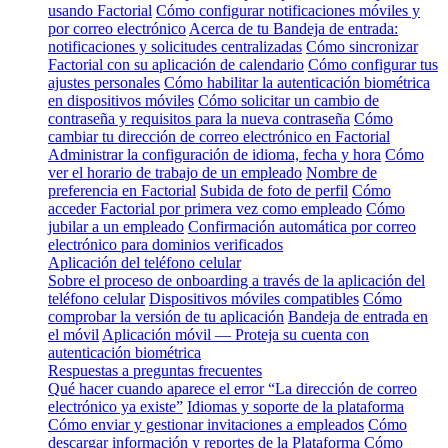
usando Factorial
Cómo configurar notificaciones móviles y
por correo electrónico
Acerca de tu Bandeja de entrada:
notificaciones y solicitudes centralizadas
Cómo sincronizar
Factorial con su aplicación de calendario
Cómo configurar tus
ajustes personales
Cómo habilitar la autenticación biométrica
en dispositivos móviles
Cómo solicitar un cambio de
contraseña y requisitos para la nueva contraseña
Cómo
cambiar tu dirección de correo electrónico en Factorial
Administrar la configuración de idioma, fecha y hora
Cómo
ver el horario de trabajo de un empleado
Nombre de
preferencia en Factorial
Subida de foto de perfil
Cómo
acceder Factorial por primera vez como empleado
Cómo
jubilar a un empleado
Confirmación automática por correo
electrónico para dominios verificados
Aplicación del teléfono celular
Sobre el proceso de onboarding a través de la aplicación del
teléfono celular
Dispositivos móviles compatibles
Cómo
comprobar la versión de tu aplicación
Bandeja de entrada en
el móvil
Aplicación móvil — Proteja su cuenta con
autenticación biométrica
Respuestas a preguntas frecuentes
Qué hacer cuando aparece el error “La dirección de correo
electrónico ya existe”
Idiomas y soporte de la plataforma
Cómo enviar y gestionar invitaciones a empleados
Cómo
descargar información y reportes de la Plataforma
Cómo