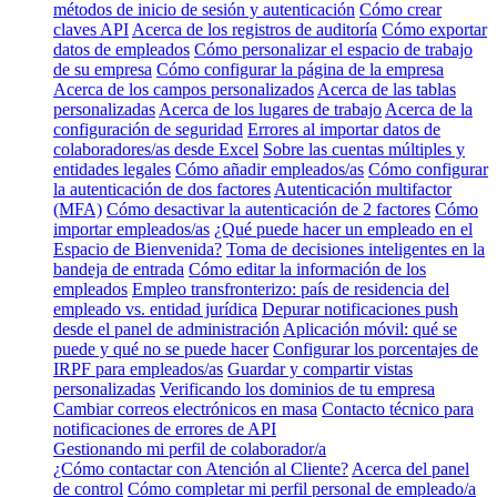
métodos de inicio de sesión y autenticación
Cómo crear
claves API
Acerca de los registros de auditoría
Cómo exportar
datos de empleados
Cómo personalizar el espacio de trabajo
de su empresa
Cómo configurar la página de la empresa
Acerca de los campos personalizados
Acerca de las tablas
personalizadas
Acerca de los lugares de trabajo
Acerca de la
configuración de seguridad
Errores al importar datos de
colaboradores/as desde Excel
Sobre las cuentas múltiples y
entidades legales
Cómo añadir empleados/as
Cómo configurar
la autenticación de dos factores
Autenticación multifactor
(MFA)
Cómo desactivar la autenticación de 2 factores
Cómo
importar empleados/as
¿Qué puede hacer un empleado en el
Espacio de Bienvenida?
Toma de decisiones inteligentes en la
bandeja de entrada
Cómo editar la información de los
empleados
Empleo transfronterizo: país de residencia del
empleado vs. entidad jurídica
Depurar notificaciones push
desde el panel de administración
Aplicación móvil: qué se
puede y qué no se puede hacer
Configurar los porcentajes de
IRPF para empleados/as
Guardar y compartir vistas
personalizadas
Verificando los dominios de tu empresa
Cambiar correos electrónicos en masa
Contacto técnico para
notificaciones de errores de API
Gestionando mi perfil de colaborador/a
¿Cómo contactar con Atención al Cliente?
Acerca del panel
de control
Cómo completar mi perfil personal de empleado/a