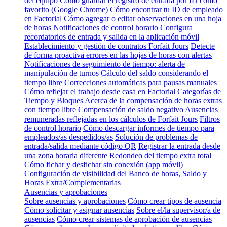
del equipo
Cómo guardar el registro de entrada por ID como
favorito (Google Chrome)
Cómo encontrar tu ID de empleado
en Factorial
Cómo agregar o editar observaciones en una hoja
de horas
Notificaciones de control horario
Configura
recordatorios de entrada y salida en la aplicación móvil
Establecimiento y gestión de contratos Forfait Jours
Detecte
de forma proactiva errores en las hojas de horas con alertas
Notificaciones de seguimiento de tiempo: alerta de
manipulación de turnos
Cálculo del saldo considerando el
tiempo libre
Correcciones automáticas para pausas manuales
Cómo reflejar el trabajo desde casa en Factorial
Categorías de
Tiempo y Bloques
Acerca de la compensación de horas extras
con tiempo libre
Compensación de saldo negativo
Ausencias
remuneradas reflejadas en los cálculos de Forfait Jours
Filtros
de control horario
Cómo descargar informes de tiempo para
empleados/as despedidos/as
Solución de problemas de
entrada/salida mediante código QR
Registrar la entrada desde
una zona horaria diferente
Redondeo del tiempo extra total
Cómo fichar y desfichar sin conexión (app móvil)
Configuración de visibilidad del Banco de horas, Saldo y
Horas Extra/Complementarias
Ausencias y aprobaciones
Sobre ausencias y aprobaciones
Cómo crear tipos de ausencia
Cómo solicitar y asignar ausencias
Sobre el/la supervisor/a de
ausencias
Cómo crear sistemas de aprobación de ausencias