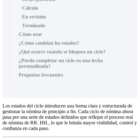
Cálculo
En revisión
Terminado
Cómo usar
¿Cómo cambian los estados?
¿Qué ocurre cuando se bloquea un ciclo?
¿Puedo completar un ciclo en una fecha
personalizada?
Preguntas frecuentes
Los
estados
del
ciclo
introducen
una
forma
clara
y
estructurada
de
gestionar
la
n
ó
mina
de
principio
a
fin
.
Cada
ciclo
de
n
ó
mina
ahora
pasa
por
una
serie
de
estados
definidos
que
reflejan
el
proceso
real
de
n
ó
mina
de
RR
.
HH
.
,
lo
que
le
brinda
mayor
visibilidad
,
control
y
confianza
en
cada
paso
.