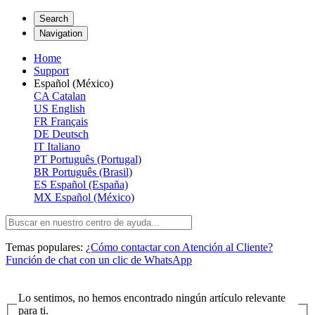
Search
Navigation
Home
Support
Español (México)
CA
Catalan
US
English
FR
Français
DE
Deutsch
IT
Italiano
PT
Português (Portugal)
BR
Português (Brasil)
ES
Español (España)
MX
Español (México)
Temas populares:
¿Cómo contactar con Atención al Cliente?
Función de chat con un clic de WhatsApp
Lo sentimos, no hemos encontrado ningún artículo relevante
para ti.