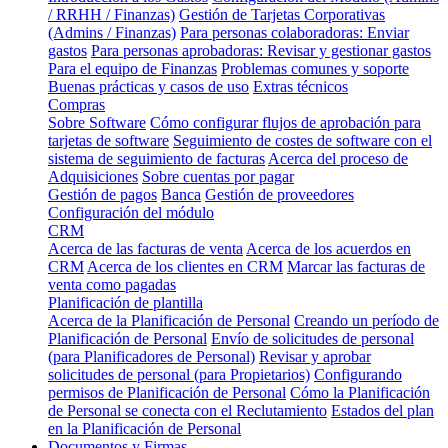
/ RRHH / Finanzas)
Gestión de Tarjetas Corporativas
(Admins / Finanzas)
Para personas colaboradoras: Enviar
gastos
Para personas aprobadoras: Revisar y gestionar gastos
Para el equipo de Finanzas
Problemas comunes y soporte
Buenas prácticas y casos de uso
Extras técnicos
Compras
Sobre Software
Cómo configurar flujos de aprobación para
tarjetas de software
Seguimiento de costes de software con el
sistema de seguimiento de facturas
Acerca del proceso de
Adquisiciones
Sobre cuentas por pagar
Gestión de pagos
Banca
Gestión de proveedores
Configuración del módulo
CRM
Acerca de las facturas de venta
Acerca de los acuerdos en
CRM
Acerca de los clientes en CRM
Marcar las facturas de
venta como pagadas
Planificación de plantilla
Acerca de la Planificación de Personal
Creando un período de
Planificación de Personal
Envío de solicitudes de personal
(para Planificadores de Personal)
Revisar y aprobar
solicitudes de personal (para Propietarios)
Configurando
permisos de Planificación de Personal
Cómo la Planificación
de Personal se conecta con el Reclutamiento
Estados del plan
en la Planificación de Personal
Documentos y Firmas