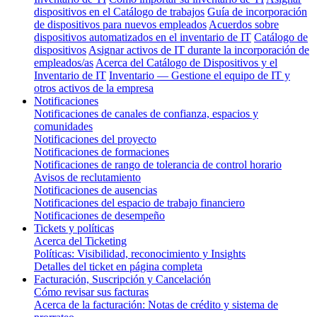
dispositivos en el Catálogo de trabajos
Guía de incorporación
de dispositivos para nuevos empleados
Acuerdos sobre
dispositivos automatizados en el inventario de IT
Catálogo de
dispositivos
Asignar activos de IT durante la incorporación de
empleados/as
Acerca del Catálogo de Dispositivos y el
Inventario de IT
Inventario — Gestione el equipo de IT y
otros activos de la empresa
Notificaciones
Notificaciones de canales de confianza, espacios y
comunidades
Notificaciones del proyecto
Notificaciones de formaciones
Notificaciones de rango de tolerancia de control horario
Avisos de reclutamiento
Notificaciones de ausencias
Notificaciones del espacio de trabajo financiero
Notificaciones de desempeño
Tickets y políticas
Acerca del Ticketing
Políticas: Visibilidad, reconocimiento y Insights
Detalles del ticket en página completa
Facturación, Suscripción y Cancelación
Cómo revisar sus facturas
Acerca de la facturación: Notas de crédito y sistema de