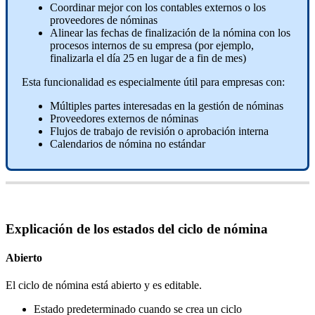
Coordinar
mejor
con
los
contables
externos
o
los
proveedores
de
n
ó
minas
Alinear
las
fechas
de
finalizaci
ó
n
de
la
n
ó
mina
con
los
procesos
internos
de
su
empresa
(
por
ejemplo
,
finalizarla
el
d
í
a
25
en
lugar
de
a
fin
de
mes
)
Esta
funcionalidad
es
especialmente
ú
til
para
empresas
con
:
M
ú
ltiples
partes
interesadas
en
la
gesti
ó
n
de
n
ó
minas
Proveedores
externos
de
n
ó
minas
Flujos
de
trabajo
de
revisi
ó
n
o
aprobaci
ó
n
interna
Calendarios
de
n
ó
mina
no
est
á
ndar
Explicaci
ó
n
de
los
estados
del
ciclo
de
n
ó
mina
Abierto
El
ciclo
de
n
ó
mina
est
á
abierto
y
es
editable
.
Estado
predeterminado
cuando
se
crea
un
ciclo