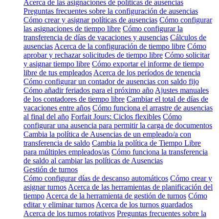
Acerca de las asignaciones de políticas de ausencias
Preguntas frecuentes sobre la configuración de ausencias
Cómo crear y asignar políticas de ausencias
Cómo configurar
las asignaciones de tiempo libre
Cómo configurar la
transferencia de días de vacaciones y ausencias
Cálculos de
ausencias
Acerca de la configuración de tiempo libre
Cómo
aprobar y rechazar solicitudes de tiempo libre
Cómo solicitar
y asignar tiempo libre
Cómo exportar el informe de tiempo
libre de tus empleados
Acerca de los períodos de tenencia
Cómo configurar un contador de ausencias con saldo fijo
Cómo añadir feriados para el próximo año
Ajustes manuales
de los contadores de tiempo libre
Cambiar el total de días de
vacaciones entre años
Cómo funciona el arrastre de ausencias
al final del año
Forfait Jours: Ciclos flexibles
Cómo
configurar una ausencia para permitir la carga de documentos
Cambia la política de Ausencias de un empleado/a con
transferencia de saldo
Cambia la política de Tiempo Libre
para múltiples empleados/as
Cómo funciona la transferencia
de saldo al cambiar las políticas de Ausencias
Gestión de turnos
Cómo configurar días de descanso automáticos
Cómo crear y
asignar turnos
Acerca de las herramientas de planificación del
tiempo
Acerca de la herramienta de gestión de turnos
Cómo
editar y eliminar turnos
Acerca de los turnos guardados
Acerca de los turnos rotativos
Preguntas frecuentes sobre la