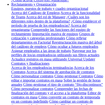
¿Cómo activar Coffre-fort Numérique?
Reclutamiento y Organización
Equipos, puestos de trabajo y cuadro organizacional
Acerca del Catálogo de Empleos
Acerca de la funcionalidad
de Teams
Acerca del rol de Manager
¿Cuáles son los
diferentes roles dentro de la plataforma?
¿Cómo establecer el
período de prueba de los empleados/as?
Acerca del
organigrama
Comprender las funciones del equipo de
reclutamiento
Importación masiva de equipos
Grupos de
cotización y categorías profesionales
Cómo reflejar
departamentos en Factorial
Reestructuración masiva del árbol
del catálogo de empleos
Cómo ocultar a futuros empleados
Asignar empleados a las áreas de trabajo
Navegue por los
perfiles de los/as empleados/as utilizando sus filtros actuales
Actualice registros en masa utilizando Universal Updater
Contratos y finalizaciones
Acerca de los empleados/as terminados/as
Acerca de los
Contratos
Acerca del sistema de aprobación de contratos
Cómo personalizar contratos
Cómo gestionar Contratos
Cómo
editar e importar contratos en masa
Sobre la gestión de horas
anuales
Cómo gestionar el tipo de contrato “fijo-discontinuos”
Cómo personalizar contratos
Comprender las fechas de
finalización del contrato y el acceso a la plataforma
Editor de
contratos en masa
Cómo convertir un contrato de temporada
en un contrato indefinido
Cómo cambiar un contrato de