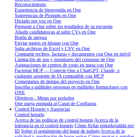
Reconocimiento
Experiencia de bienvenida en One
Sugerencias de Prompts en One
Dictado por voz en One
Pregunte a One sobre los resultados de su encuesta
Añadir candidatos/as al subir CVs en One
Botón de mejora
Enviar gastos en bloque con One
Suba archivos de Excel y CSV en One
Compartir recibos, facturas y documentos con One en móvil
Limitación de uso y monitoreo del consumo de One
Asignaciones de centros de costo en masa con One
Factorial MCP — Conecte One a ChatGPT, Claude, o
cualquier asistente de IA compatible con MCP
Comentarios de tiempo del proyecto en One
Inscriba a múltiples personas en múltiples formaciones con
ONE
Objetivos - Metas por períodos
One queja enrutada al Canal de Confianza
Control Horario y Ausencias
Control horario
Acerca de las políticas de control horario
Acerca de la
tolerancia en el control horario
Cómo fichar entrada/salida por
ID
Sobre el seguimiento del lugar de trabajo
Acerca de la
solicitud y aprobación de horas extras
Cómo revisar y aprobar