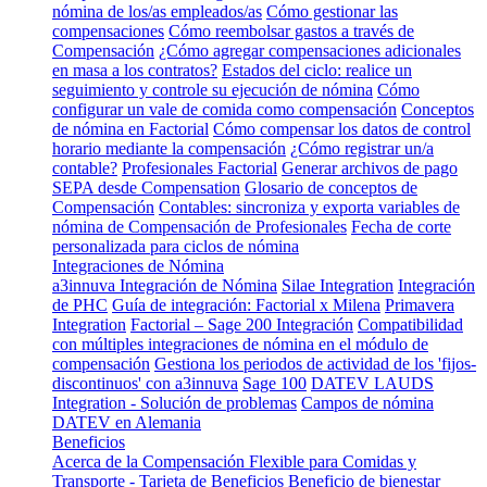
nómina de los/as empleados/as
Cómo gestionar las
compensaciones
Cómo reembolsar gastos a través de
Compensación
¿Cómo agregar compensaciones adicionales
en masa a los contratos?
Estados del ciclo: realice un
seguimiento y controle su ejecución de nómina
Cómo
configurar un vale de comida como compensación
Conceptos
de nómina en Factorial
Cómo compensar los datos de control
horario mediante la compensación
¿Cómo registrar un/a
contable?
Profesionales Factorial
Generar archivos de pago
SEPA desde Compensation
Glosario de conceptos de
Compensación
Contables: sincroniza y exporta variables de
nómina de Compensación de Profesionales
Fecha de corte
personalizada para ciclos de nómina
Integraciones de Nómina
a3innuva Integración de Nómina
Silae Integration
Integración
de PHC
Guía de integración: Factorial x Milena
Primavera
Integration
Factorial – Sage 200 Integración
Compatibilidad
con múltiples integraciones de nómina en el módulo de
compensación
Gestiona los periodos de actividad de los 'fijos-
discontinuos' con a3innuva
Sage 100
DATEV LAUDS
Integration - Solución de problemas
Campos de nómina
DATEV en Alemania
Beneficios
Acerca de la Compensación Flexible para Comidas y
Transporte - Tarjeta de Beneficios
Beneficio de bienestar