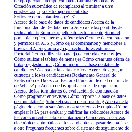
tiempo parcial a tiempo completo
Eliminar empleados
Creación automática de reemplazos al terminar a un/a
empleado/a
Tipo de trabajo en contratos
Software de reclutamiento (ATS)
Acerca de la base de datos de candidatos
Acerca de la
funcionalidad de Reclutamiento
Acerca de las plantillas de
reclutamiento
Sobre el pipeline de reclutamiento
Sobre el
portal de empleo interno y referencias
Gerente de contratación
y permisos en ATS
¿Cómo dejar comentarios y menciones a
través del ATS?
Cómo agregar reclutadores externos a
Factorial
Cómo utilizar la bandeja de entrada de mensajes
Cómo utilizar el tablero de mensajes
Cómo crear una oferta de
trabajo y gestionarla
¿Cómo importar la base de datos de
candidatos?
Acerca de la carta de oferta
Acerca de agregar
etiquetas a los/as candidatos/as
Reglamento General de
Protección de Datos con Factorial
Función de chat con un clic
de WhatsApp
Acerca de las aprobaciones de requisición
Acerca de los formularios de evaluación de contratación
Cómo programar entrevistas
Cómo importar la base de datos
de candidatos/as
Sobre el espacio de onboarding
Acerca de la
página de la empresa
Cómo mostrar ofertas de empleo
Cómo
emplear la IA para evaluar y calificar las solicitudes
Acerca de
los conocimientos sobre reclutamiento
Cómo enviar correos
electrónicos automáticos a los candidatos al pasar de una fase
a otra
Preguntas frecuentes sobre el sistema de seguimiento de