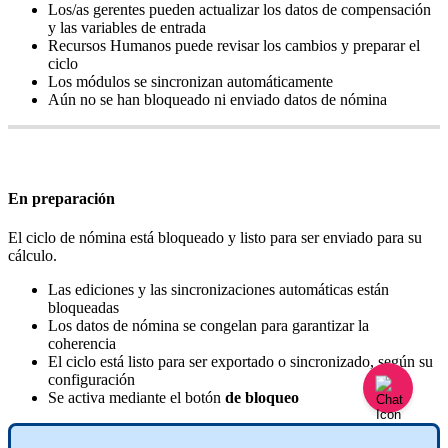
Los
/
as
gerentes
pueden
actualizar
los
datos
de
compensaci
ó
n
y
las
variables
de
entrada
Recursos
Humanos
puede
revisar
los
cambios
y
preparar
el
ciclo
Los
m
ó
dulos
se
sincronizan
autom
á
ticamente
A
ú
n
no
se
han
bloqueado
ni
enviado
datos
de
n
ó
mina
En
preparaci
ó
n
El
ciclo
de
n
ó
mina
est
á
bloqueado
y
listo
para
ser
enviado
para
su
c
á
lculo
.
Las
ediciones
y
las
sincronizaciones
autom
á
ticas
est
á
n
bloqueadas
Los
datos
de
n
ó
mina
se
congelan
para
garantizar
la
coherencia
El
ciclo
est
á
listo
para
ser
exportado
o
sincronizado
,
seg
ú
n
su
configuraci
ó
n
Se
activa
mediante
el
bot
ó
n
de
bloqueo