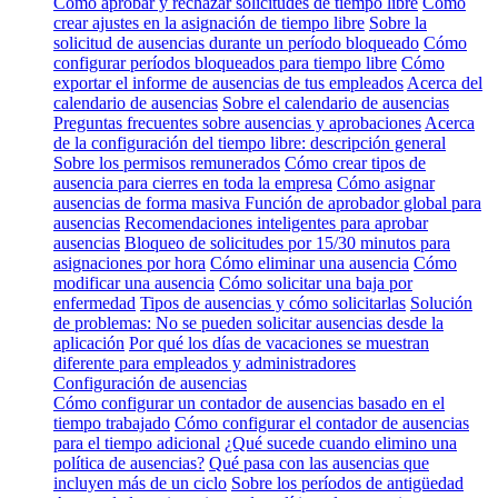
Cómo aprobar y rechazar solicitudes de tiempo libre
Cómo
crear ajustes en la asignación de tiempo libre
Sobre la
solicitud de ausencias durante un período bloqueado
Cómo
configurar períodos bloqueados para tiempo libre
Cómo
exportar el informe de ausencias de tus empleados
Acerca del
calendario de ausencias
Sobre el calendario de ausencias
Preguntas frecuentes sobre ausencias y aprobaciones
Acerca
de la configuración del tiempo libre: descripción general
Sobre los permisos remunerados
Cómo crear tipos de
ausencia para cierres en toda la empresa
Cómo asignar
ausencias de forma masiva
Función de aprobador global para
ausencias
Recomendaciones inteligentes para aprobar
ausencias
Bloqueo de solicitudes por 15/30 minutos para
asignaciones por hora
Cómo eliminar una ausencia
Cómo
modificar una ausencia
Cómo solicitar una baja por
enfermedad
Tipos de ausencias y cómo solicitarlas
Solución
de problemas: No se pueden solicitar ausencias desde la
aplicación
Por qué los días de vacaciones se muestran
diferente para empleados y administradores
Configuración de ausencias
Cómo configurar un contador de ausencias basado en el
tiempo trabajado
Cómo configurar el contador de ausencias
para el tiempo adicional
¿Qué sucede cuando elimino una
política de ausencias?
Qué pasa con las ausencias que
incluyen más de un ciclo
Sobre los períodos de antigüedad