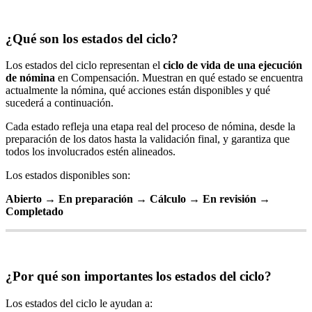
¿
Qu
é
son
los
estados
del
ciclo
?
Los
estados
del
ciclo
representan
el
ciclo
de
vida
de
una
ejecuci
ó
n
de
n
ó
mina
en
Compensaci
ó
n
.
Muestran
en
qu
é
estado
se
encuentra
actualmente
la
n
ó
mina
,
qu
é
acciones
est
á
n
disponibles
y
qu
é
suceder
á
a
continuaci
ó
n
.
Cada
estado
refleja
una
etapa
real
del
proceso
de
n
ó
mina
,
desde
la
preparaci
ó
n
de
los
datos
hasta
la
validaci
ó
n
final
,
y
garantiza
que
todos
los
involucrados
est
é
n
alineados
.
Los
estados
disponibles
son
:
Abierto
→
En
preparaci
ó
n
→
C
á
lculo
→
En
revisi
ó
n
→
Completado
¿
Por
qu
é
son
importantes
los
estados
del
ciclo
?
Los
estados
del
ciclo
le
ayudan
a
: