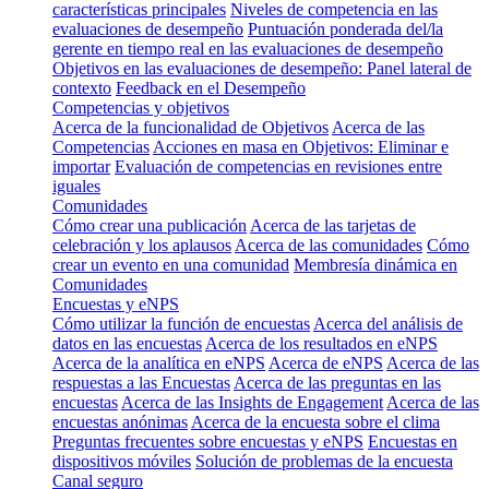
características principales
Niveles de competencia en las
evaluaciones de desempeño
Puntuación ponderada del/la
gerente en tiempo real en las evaluaciones de desempeño
Objetivos en las evaluaciones de desempeño: Panel lateral de
contexto
Feedback en el Desempeño
Competencias y objetivos
Acerca de la funcionalidad de Objetivos
Acerca de las
Competencias
Acciones en masa en Objetivos: Eliminar e
importar
Evaluación de competencias en revisiones entre
iguales
Comunidades
Cómo crear una publicación
Acerca de las tarjetas de
celebración y los aplausos
Acerca de las comunidades
Cómo
crear un evento en una comunidad
Membresía dinámica en
Comunidades
Encuestas y eNPS
Cómo utilizar la función de encuestas
Acerca del análisis de
datos en las encuestas
Acerca de los resultados en eNPS
Acerca de la analítica en eNPS
Acerca de eNPS
Acerca de las
respuestas a las Encuestas
Acerca de las preguntas en las
encuestas
Acerca de las Insights de Engagement
Acerca de las
encuestas anónimas
Acerca de la encuesta sobre el clima
Preguntas frecuentes sobre encuestas y eNPS
Encuestas en
dispositivos móviles
Solución de problemas de la encuesta
Canal seguro