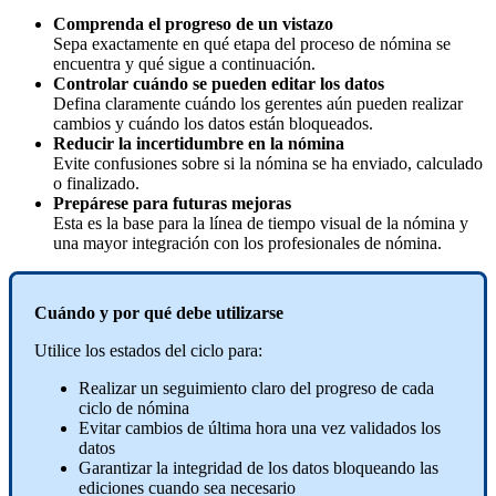
Comprenda
el
progreso
de
un
vistazo
Sepa
exactamente
en
qu
é
etapa
del
proceso
de
n
ó
mina
se
encuentra
y
qu
é
sigue
a
continuaci
ó
n
.
Controlar
cu
á
ndo
se
pueden
editar
los
datos
Defina
claramente
cu
á
ndo
los
gerentes
a
ú
n
pueden
realizar
cambios
y
cu
á
ndo
los
datos
est
á
n
bloqueados
.
Reducir
la
incertidumbre
en
la
n
ó
mina
Evite
confusiones
sobre
si
la
n
ó
mina
se
ha
enviado
,
calculado
o
finalizado
.
Prep
á
rese
para
futuras
mejoras
Esta
es
la
base
para
la
l
í
nea
de
tiempo
visual
de
la
n
ó
mina
y
una
mayor
integraci
ó
n
con
los
profesionales
de
n
ó
mina
.
Cu
á
ndo
y
por
qu
é
debe
utilizarse
Utilice
los
estados
del
ciclo
para
:
Realizar
un
seguimiento
claro
del
progreso
de
cada
ciclo
de
n
ó
mina
Evitar
cambios
de
ú
ltima
hora
una
vez
validados
los
datos
Garantizar
la
integridad
de
los
datos
bloqueando
las
ediciones
cuando
sea
necesario