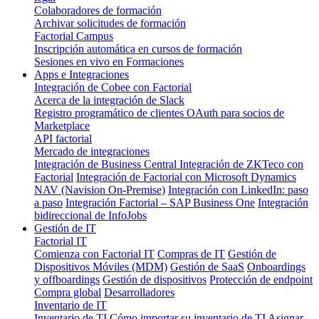
Colaboradores de formación
Archivar solicitudes de formación
Factorial Campus
Inscripción automática en cursos de formación
Sesiones en vivo en Formaciones
Apps e Integraciones
Integración de Cobee con Factorial
Acerca de la integración de Slack
Registro programático de clientes OAuth para socios de
Marketplace
API factorial
Mercado de integraciones
Integración de Business Central
Integración de ZKTeco con
Factorial
Integración de Factorial con Microsoft Dynamics
NAV (Navision On-Premise)
Integración con LinkedIn: paso
a paso
Integración Factorial – SAP Business One
Integración
bidireccional de InfoJobs
Gestión de IT
Factorial IT
Comienza con Factorial IT
Compras de IT
Gestión de
Dispositivos Móviles (MDM)
Gestión de SaaS
Onboardings
y offboardings
Gestión de dispositivos
Protección de endpoint
Compra global
Desarrolladores
Inventario de IT
Inventario de TI
Cómo importar su inventario de TI
Asignar