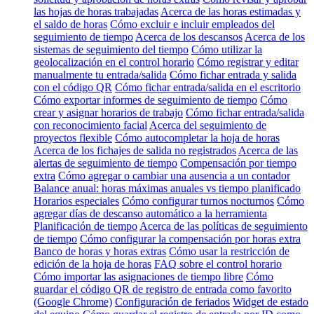
las hojas de horas trabajadas
Acerca de las horas estimadas y
el saldo de horas
Cómo excluir e incluir empleados del
seguimiento de tiempo
Acerca de los descansos
Acerca de los
sistemas de seguimiento del tiempo
Cómo utilizar la
geolocalización en el control horario
Cómo registrar y editar
manualmente tu entrada/salida
Cómo fichar entrada y salida
con el código QR
Cómo fichar entrada/salida en el escritorio
Cómo exportar informes de seguimiento de tiempo
Cómo
crear y asignar horarios de trabajo
Cómo fichar entrada/salida
con reconocimiento facial
Acerca del seguimiento de
proyectos flexible
Cómo autocompletar la hoja de horas
Acerca de los fichajes de salida no registrados
Acerca de las
alertas de seguimiento de tiempo
Compensación por tiempo
extra
Cómo agregar o cambiar una ausencia a un contador
Balance anual: horas máximas anuales vs tiempo planificado
Horarios especiales
Cómo configurar turnos nocturnos
Cómo
agregar días de descanso automático a la herramienta
Planificación de tiempo
Acerca de las políticas de seguimiento
de tiempo
Cómo configurar la compensación por horas extra
Banco de horas y horas extras
Cómo usar la restricción de
edición de la hoja de horas
FAQ sobre el control horario
Cómo importar las asignaciones de tiempo libre
Cómo
guardar el código QR de registro de entrada como favorito
(Google Chrome)
Configuración de feriados
Widget de estado