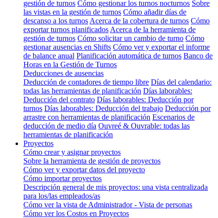
gestión de turnos
Cómo gestionar los turnos nocturnos
Sobre
las vistas en la gestión de turnos
Cómo añadir días de
descanso a los turnos
Acerca de la cobertura de turnos
Cómo
exportar turnos planificados
Acerca de la herramienta de
gestión de turnos
Cómo solicitar un cambio de turno
Cómo
gestionar ausencias en Shifts
Cómo ver y exportar el informe
de balance anual
Planificación automática de turnos
Banco de
Horas en la Gestión de Turnos
Deducciones de ausencias
Deducción de contadores de tiempo libre
Días del calendario:
todas las herramientas de planificación
Días laborables:
Deducción del contrato
Días laborables: Deducción por
turnos
Días laborables: Deducción del trabajo
Deducción por
arrastre con herramientas de planificación
Escenarios de
deducción de medio día
Ouvreé & Ouvrable: todas las
herramientas de planificación
Proyectos
Cómo crear y asignar proyectos
Sobre la herramienta de gestión de proyectos
Cómo ver y exportar datos del proyecto
Cómo importar proyectos
Descripción general de mis proyectos: una vista centralizada
para los/las empleados/as
Cómo ver la vista de Administrador - Vista de personas
Cómo ver los Costos en Proyectos