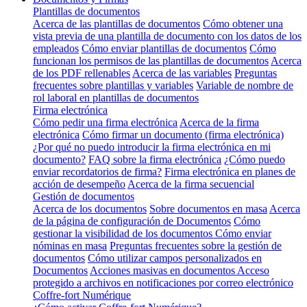
Plantillas de documentos
Acerca de las plantillas de documentos
Cómo obtener una
vista previa de una plantilla de documento con los datos de los
empleados
Cómo enviar plantillas de documentos
Cómo
funcionan los permisos de las plantillas de documentos
Acerca
de los PDF rellenables
Acerca de las variables
Preguntas
frecuentes sobre plantillas y variables
Variable de nombre de
rol laboral en plantillas de documentos
Firma electrónica
Cómo pedir una firma electrónica
Acerca de la firma
electrónica
Cómo firmar un documento (firma electrónica)
¿Por qué no puedo introducir la firma electrónica en mi
documento?
FAQ sobre la firma electrónica
¿Cómo puedo
enviar recordatorios de firma?
Firma electrónica en planes de
acción de desempeño
Acerca de la firma secuencial
Gestión de documentos
Acerca de los documentos
Sobre documentos en masa
Acerca
de la página de configuración de Documentos
Cómo
gestionar la visibilidad de los documentos
Cómo enviar
nóminas en masa
Preguntas frecuentes sobre la gestión de
documentos
Cómo utilizar campos personalizados en
Documentos
Acciones masivas en documentos
Acceso
protegido a archivos en notificaciones por correo electrónico
Coffre-fort Numérique