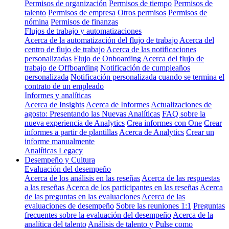
Permisos de organización
Permisos de tiempo
Permisos de
talento
Permisos de empresa
Otros permisos
Permisos de
nómina
Permisos de finanzas
Flujos de trabajo y automatizaciones
Acerca de la automatización del flujo de trabajo
Acerca del
centro de flujo de trabajo
Acerca de las notificaciones
personalizadas
Flujo de Onboarding
Acerca del flujo de
trabajo de Offboarding
Notificación de cumpleaños
personalizada
Notificación personalizada cuando se termina el
contrato de un empleado
Informes y analíticas
Acerca de Insights
Acerca de Informes
Actualizaciones de
agosto: Presentando las Nuevas Analíticas
FAQ sobre la
nueva experiencia de Analytics
Crea informes con One
Crear
informes a partir de plantillas
Acerca de Analytics
Crear un
informe manualmente
Analíticas Legacy
Desempeño y Cultura
Evaluación del desempeño
Acerca de los análisis en las reseñas
Acerca de las respuestas
a las reseñas
Acerca de los participantes en las reseñas
Acerca
de las preguntas en las evaluaciones
Acerca de las
evaluaciones de desempeño
Sobre las reuniones 1:1
Preguntas
frecuentes sobre la evaluación del desempeño
Acerca de la
analítica del talento
Análisis de talento y Pulse como