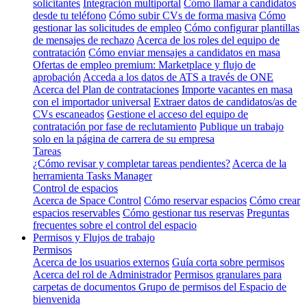
solicitantes
Integración multiportal
Cómo llamar a candidatos
desde tu teléfono
Cómo subir CVs de forma masiva
Cómo
gestionar las solicitudes de empleo
Cómo configurar plantillas
de mensajes de rechazo
Acerca de los roles del equipo de
contratación
Cómo enviar mensajes a candidatos en masa
Ofertas de empleo premium: Marketplace y flujo de
aprobación
Acceda a los datos de ATS a través de ONE
Acerca del Plan de contrataciones
Importe vacantes en masa
con el importador universal
Extraer datos de candidatos/as de
CVs escaneados
Gestione el acceso del equipo de
contratación por fase de reclutamiento
Publique un trabajo
solo en la página de carrera de su empresa
Tareas
¿Cómo revisar y completar tareas pendientes?
Acerca de la
herramienta Tasks Manager
Control de espacios
Acerca de Space Control
Cómo reservar espacios
Cómo crear
espacios reservables
Cómo gestionar tus reservas
Preguntas
frecuentes sobre el control del espacio
Permisos y Flujos de trabajo
Permisos
Acerca de los usuarios externos
Guía corta sobre permisos
Acerca del rol de Administrador
Permisos granulares para
carpetas de documentos
Grupo de permisos del Espacio de
bienvenida