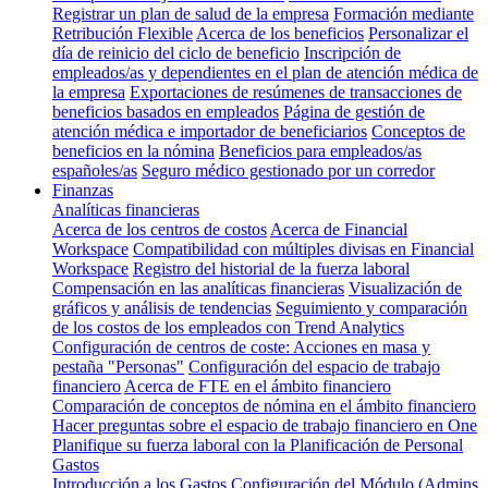
Registrar un plan de salud de la empresa
Formación mediante
Retribución Flexible
Acerca de los beneficios
Personalizar el
día de reinicio del ciclo de beneficio
Inscripción de
empleados/as y dependientes en el plan de atención médica de
la empresa
Exportaciones de resúmenes de transacciones de
beneficios basados en empleados
Página de gestión de
atención médica e importador de beneficiarios
Conceptos de
beneficios en la nómina
Beneficios para empleados/as
españoles/as
Seguro médico gestionado por un corredor
Finanzas
Analíticas financieras
Acerca de los centros de costos
Acerca de Financial
Workspace
Compatibilidad con múltiples divisas en Financial
Workspace
Registro del historial de la fuerza laboral
Compensación en las analíticas financieras
Visualización de
gráficos y análisis de tendencias
Seguimiento y comparación
de los costos de los empleados con Trend Analytics
Configuración de centros de coste: Acciones en masa y
pestaña "Personas"
Configuración del espacio de trabajo
financiero
Acerca de FTE en el ámbito financiero
Comparación de conceptos de nómina en el ámbito financiero
Hacer preguntas sobre el espacio de trabajo financiero en One
Planifique su fuerza laboral con la Planificación de Personal
Gastos
Introducción a los Gastos
Configuración del Módulo (Admins