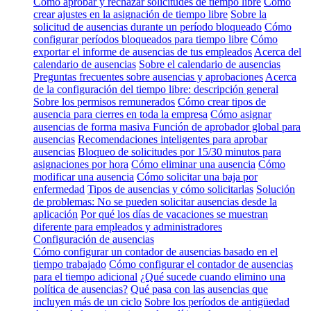
Cómo aprobar y rechazar solicitudes de tiempo libre
Cómo
crear ajustes en la asignación de tiempo libre
Sobre la
solicitud de ausencias durante un período bloqueado
Cómo
configurar períodos bloqueados para tiempo libre
Cómo
exportar el informe de ausencias de tus empleados
Acerca del
calendario de ausencias
Sobre el calendario de ausencias
Preguntas frecuentes sobre ausencias y aprobaciones
Acerca
de la configuración del tiempo libre: descripción general
Sobre los permisos remunerados
Cómo crear tipos de
ausencia para cierres en toda la empresa
Cómo asignar
ausencias de forma masiva
Función de aprobador global para
ausencias
Recomendaciones inteligentes para aprobar
ausencias
Bloqueo de solicitudes por 15/30 minutos para
asignaciones por hora
Cómo eliminar una ausencia
Cómo
modificar una ausencia
Cómo solicitar una baja por
enfermedad
Tipos de ausencias y cómo solicitarlas
Solución
de problemas: No se pueden solicitar ausencias desde la
aplicación
Por qué los días de vacaciones se muestran
diferente para empleados y administradores
Configuración de ausencias
Cómo configurar un contador de ausencias basado en el
tiempo trabajado
Cómo configurar el contador de ausencias
para el tiempo adicional
¿Qué sucede cuando elimino una
política de ausencias?
Qué pasa con las ausencias que
incluyen más de un ciclo
Sobre los períodos de antigüedad