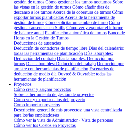
gestión de turnos
Cómo gestionar los turnos nocturnos
Sobre
las vistas en la gestión de turnos
Cómo añadir días de
descanso a los turnos
Acerca de la cobertura de turnos
Cómo
exportar turnos planificados
Acerca de la herramienta de
gestión de turnos
Cómo solicitar un cambio de turno
Cómo
gestionar ausencias en Shifts
Cómo ver y exportar el informe
de balance anual
Planificación automática de turnos
Banco de
Horas en la Gestión de Turnos
Deducciones de ausencias
Deducción de contadores de tiempo libre
Días del calendario:
todas las herramientas de planificación
Días laborables:
Deducción del contrato
Días laborables: Deducción por
turnos
Días laborables: Deducción del trabajo
Deducción por
arrastre con herramientas de planificación
Escenarios de
deducción de medio día
Ouvreé & Ouvrable: todas las
herramientas de planificación
Proyectos
Cómo crear y asignar proyectos
Sobre la herramienta de gestión de proyectos
Cómo ver y exportar datos del proyecto
Cómo importar proyectos
Descripción general de mis proyectos: una vista centralizada
para los/las empleados/as
Cómo ver la vista de Administrador - Vista de personas
Cómo ver los Costos en Proyectos