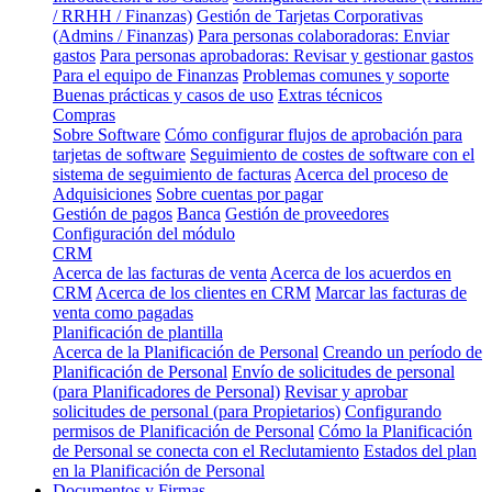
/ RRHH / Finanzas)
Gestión de Tarjetas Corporativas
(Admins / Finanzas)
Para personas colaboradoras: Enviar
gastos
Para personas aprobadoras: Revisar y gestionar gastos
Para el equipo de Finanzas
Problemas comunes y soporte
Buenas prácticas y casos de uso
Extras técnicos
Compras
Sobre Software
Cómo configurar flujos de aprobación para
tarjetas de software
Seguimiento de costes de software con el
sistema de seguimiento de facturas
Acerca del proceso de
Adquisiciones
Sobre cuentas por pagar
Gestión de pagos
Banca
Gestión de proveedores
Configuración del módulo
CRM
Acerca de las facturas de venta
Acerca de los acuerdos en
CRM
Acerca de los clientes en CRM
Marcar las facturas de
venta como pagadas
Planificación de plantilla
Acerca de la Planificación de Personal
Creando un período de
Planificación de Personal
Envío de solicitudes de personal
(para Planificadores de Personal)
Revisar y aprobar
solicitudes de personal (para Propietarios)
Configurando
permisos de Planificación de Personal
Cómo la Planificación
de Personal se conecta con el Reclutamiento
Estados del plan
en la Planificación de Personal
Documentos y Firmas