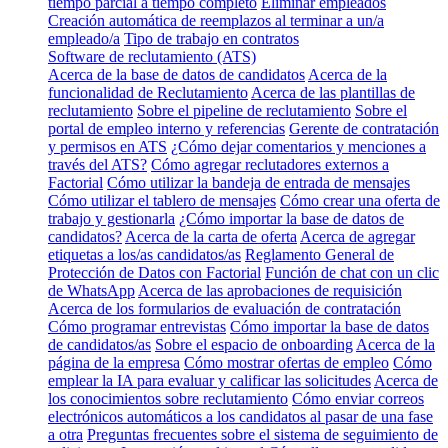
tiempo parcial a tiempo completo
Eliminar empleados
Creación automática de reemplazos al terminar a un/a
empleado/a
Tipo de trabajo en contratos
Software de reclutamiento (ATS)
Acerca de la base de datos de candidatos
Acerca de la
funcionalidad de Reclutamiento
Acerca de las plantillas de
reclutamiento
Sobre el pipeline de reclutamiento
Sobre el
portal de empleo interno y referencias
Gerente de contratación
y permisos en ATS
¿Cómo dejar comentarios y menciones a
través del ATS?
Cómo agregar reclutadores externos a
Factorial
Cómo utilizar la bandeja de entrada de mensajes
Cómo utilizar el tablero de mensajes
Cómo crear una oferta de
trabajo y gestionarla
¿Cómo importar la base de datos de
candidatos?
Acerca de la carta de oferta
Acerca de agregar
etiquetas a los/as candidatos/as
Reglamento General de
Protección de Datos con Factorial
Función de chat con un clic
de WhatsApp
Acerca de las aprobaciones de requisición
Acerca de los formularios de evaluación de contratación
Cómo programar entrevistas
Cómo importar la base de datos
de candidatos/as
Sobre el espacio de onboarding
Acerca de la
página de la empresa
Cómo mostrar ofertas de empleo
Cómo
emplear la IA para evaluar y calificar las solicitudes
Acerca de
los conocimientos sobre reclutamiento
Cómo enviar correos
electrónicos automáticos a los candidatos al pasar de una fase
a otra
Preguntas frecuentes sobre el sistema de seguimiento de