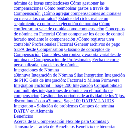
nómina de los/as empleados/as
Cómo gestionar las
compensaciones
Cómo reembolsar gastos a través de
Compensación
¿Cómo agregar compensaciones adicionales
en masa a los contratos?
Estados del ciclo: realice un
seguimiento y controle su ejecución de nómina
Cómo
configurar un vale de comida como compensación
Conceptos
de nómina en Factorial
Cómo compensar los datos de control
horario mediante la compensación
¿Cómo registrar un/a
contable?
Profesionales Factorial
Generar archivos de pago
SEPA desde Compensation
Glosario de conceptos de
Compensación
Contables: sincroniza y exporta variables de
nómina de Compensación de Profesionales
Fecha de corte
personalizada para ciclos de nómina
Integraciones de Nómina
a3innuva Integración de Nómina
Silae Integration
Integración
de PHC
Guía de integración: Factorial x Milena
Primavera
Integration
Factorial – Sage 200 Integración
Compatibilidad
con múltiples integraciones de nómina en el módulo de
compensación
Gestiona los periodos de actividad de los 'fijos-
discontinuos' con a3innuva
Sage 100
DATEV LAUDS
Integration - Solución de problemas
Campos de nómina
DATEV en Alemania
Beneficios
Acerca de la Compensación Flexible para Comidas y
Transporte - Tarjeta de Beneficios
Beneficio de bienestar