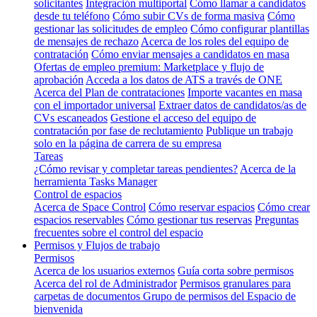
solicitantes
Integración multiportal
Cómo llamar a candidatos
desde tu teléfono
Cómo subir CVs de forma masiva
Cómo
gestionar las solicitudes de empleo
Cómo configurar plantillas
de mensajes de rechazo
Acerca de los roles del equipo de
contratación
Cómo enviar mensajes a candidatos en masa
Ofertas de empleo premium: Marketplace y flujo de
aprobación
Acceda a los datos de ATS a través de ONE
Acerca del Plan de contrataciones
Importe vacantes en masa
con el importador universal
Extraer datos de candidatos/as de
CVs escaneados
Gestione el acceso del equipo de
contratación por fase de reclutamiento
Publique un trabajo
solo en la página de carrera de su empresa
Tareas
¿Cómo revisar y completar tareas pendientes?
Acerca de la
herramienta Tasks Manager
Control de espacios
Acerca de Space Control
Cómo reservar espacios
Cómo crear
espacios reservables
Cómo gestionar tus reservas
Preguntas
frecuentes sobre el control del espacio
Permisos y Flujos de trabajo
Permisos
Acerca de los usuarios externos
Guía corta sobre permisos
Acerca del rol de Administrador
Permisos granulares para
carpetas de documentos
Grupo de permisos del Espacio de
bienvenida