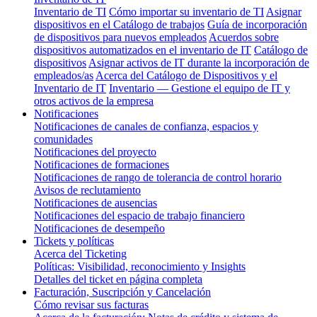
Inventario de TI
Cómo importar su inventario de TI
Asignar
dispositivos en el Catálogo de trabajos
Guía de incorporación
de dispositivos para nuevos empleados
Acuerdos sobre
dispositivos automatizados en el inventario de IT
Catálogo de
dispositivos
Asignar activos de IT durante la incorporación de
empleados/as
Acerca del Catálogo de Dispositivos y el
Inventario de IT
Inventario — Gestione el equipo de IT y
otros activos de la empresa
Notificaciones
Notificaciones de canales de confianza, espacios y
comunidades
Notificaciones del proyecto
Notificaciones de formaciones
Notificaciones de rango de tolerancia de control horario
Avisos de reclutamiento
Notificaciones de ausencias
Notificaciones del espacio de trabajo financiero
Notificaciones de desempeño
Tickets y políticas
Acerca del Ticketing
Políticas: Visibilidad, reconocimiento y Insights
Detalles del ticket en página completa
Facturación, Suscripción y Cancelación
Cómo revisar sus facturas