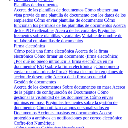
Plantillas de documentos
Acerca de las plantillas de documentos
Cómo obtener una
vista previa de una plantilla de documento con los datos de los
empleados
Cómo enviar plantillas de documentos
Cómo
funcionan los permisos de las plantillas de documentos
Acerca
de los PDF rellenables
Acerca de las variables
Preguntas
frecuentes sobre plantillas y variables
Variable de nombre de
rol laboral en plantillas de documentos
Firma electrónica
Cómo pedir una firma electrónica
Acerca de la firma
electrónica
Cómo firmar un documento (firma electrónica)
¿Por qué no puedo introducir la firma electrónica en mi
documento?
FAQ sobre la firma electrónica
¿Cómo puedo
enviar recordatorios de firma?
Firma electrónica en planes de
acción de desempeño
Acerca de la firma secuencial
Gestión de documentos
Acerca de los documentos
Sobre documentos en masa
Acerca
de la página de configuración de Documentos
Cómo
gestionar la visibilidad de los documentos
Cómo enviar
nóminas en masa
Preguntas frecuentes sobre la gestión de
documentos
Cómo utilizar campos personalizados en
Documentos
Acciones masivas en documentos
Acceso
protegido a archivos en notificaciones por correo electrónico
Coffre-fort Numérique