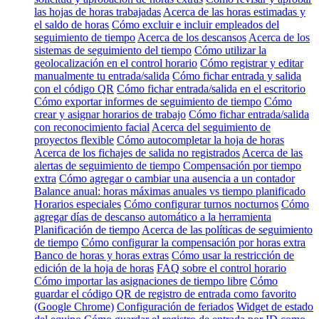
las hojas de horas trabajadas
Acerca de las horas estimadas y
el saldo de horas
Cómo excluir e incluir empleados del
seguimiento de tiempo
Acerca de los descansos
Acerca de los
sistemas de seguimiento del tiempo
Cómo utilizar la
geolocalización en el control horario
Cómo registrar y editar
manualmente tu entrada/salida
Cómo fichar entrada y salida
con el código QR
Cómo fichar entrada/salida en el escritorio
Cómo exportar informes de seguimiento de tiempo
Cómo
crear y asignar horarios de trabajo
Cómo fichar entrada/salida
con reconocimiento facial
Acerca del seguimiento de
proyectos flexible
Cómo autocompletar la hoja de horas
Acerca de los fichajes de salida no registrados
Acerca de las
alertas de seguimiento de tiempo
Compensación por tiempo
extra
Cómo agregar o cambiar una ausencia a un contador
Balance anual: horas máximas anuales vs tiempo planificado
Horarios especiales
Cómo configurar turnos nocturnos
Cómo
agregar días de descanso automático a la herramienta
Planificación de tiempo
Acerca de las políticas de seguimiento
de tiempo
Cómo configurar la compensación por horas extra
Banco de horas y horas extras
Cómo usar la restricción de
edición de la hoja de horas
FAQ sobre el control horario
Cómo importar las asignaciones de tiempo libre
Cómo
guardar el código QR de registro de entrada como favorito
(Google Chrome)
Configuración de feriados
Widget de estado