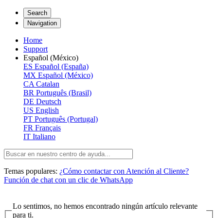
Search
Navigation
Home
Support
Español (México)
ES
Español (España)
MX
Español (México)
CA
Catalan
BR
Português (Brasil)
DE
Deutsch
US
English
PT
Português (Portugal)
FR
Français
IT
Italiano
Temas populares:
¿Cómo contactar con Atención al Cliente?
Función de chat con un clic de WhatsApp
Lo sentimos, no hemos encontrado ningún artículo relevante
para ti.