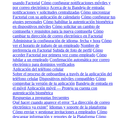
usando Factorial
Cómo configurar notificaciones móviles y
por correo electrónico
Acerca de tu Bandeja de entrada:
notificaciones y solicitudes centralizadas
Cómo sincronizar
Factorial con su aplicación de calendario
Cómo configurar tus
ajustes personales
Cómo habilitar la autenticación biométrica
en dispositivos móviles
Cómo solicitar un cambio de
contraseña y requisitos para la nueva contraseña
Cómo
cambiar tu dirección de correo electrónico en Factorial
Administrar la configuración de idioma, fecha y hora
Cómo
ver el horario de trabajo de un empleado
Nombre de
preferencia en Factorial
Subida de foto de perfil
Cómo
acceder Factorial por primera vez como empleado
Cómo
jubilar a un empleado
Confirmación automática por correo
electrónico para dominios verificados
Aplicación del teléfono celular
Sobre el proceso de onboarding a través de la aplicación del
teléfono celular
Dispositivos móviles compatibles
Cómo
comprobar la versión de tu aplicación
Bandeja de entrada en
el móvil
Aplicación móvil — Proteja su cuenta con
autenticación biométrica
Respuestas a preguntas frecuentes
Qué hacer cuando aparece el error “La dirección de correo
electrónico ya existe”
Idiomas y soporte de la plataforma
Cómo enviar y gestionar invitaciones a empleados
Cómo
descargar información y reportes de la Plataforma
Cómo