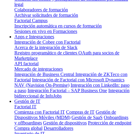
legal
Colaboradores de formación
Archivar solicitudes de formación
Factorial Campus
Inscripción automática en cursos de formación
Sesiones en vivo en Formaciones
Apps e Integraciones
Integración de Cobee con Factorial
Acerca de la integración de Slack
Registro programático de clientes OAuth para socios de
Marketplace
API factorial
Mercado de integraciones
Integración de Business Central
Integración de ZKTeco con
Factorial
Integración de Factorial con Microsoft Dynamics
NAV (Navision On-Premise)
Integración con LinkedIn: paso
a paso
Integración Factorial – SAP Business One
Integración
bidireccional de InfoJobs
Gestión de IT
Factorial IT
Comienza con Factorial IT
Compras de IT
Gestión de
Dispositivos Móviles (MDM)
Gestión de SaaS
Onboardings
y offboardings
Gestión de dispositivos
Protección de endpoint
Compra global
Desarrolladores
Inventario de IT