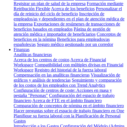
Registrar un plan de salud de la empresa
Formación mediante
Retribución Flexible
Acerca de los beneficios
Personalizar el
día de reinicio del ciclo de beneficio
Inscripción de
empleados/as y dependientes en el plan de atención médica de
la empresa
Exportaciones de resúmenes de transacciones de
beneficios basados en empleados
Página de gestión de
atención médica e importador de beneficiarios
Conceptos de
beneficios en la nómina
Beneficios para empleados/as
españoles/as
Seguro médico gestionado por un corredor
Finanzas
Analíticas financieras
Acerca de los centros de costos
Acerca de Financial
Workspace
Compatibilidad con múltiples divisas en Financial
Workspace
Registro del historial de la fuerza laboral
Compensación en las analíticas financieras
Visualización de
gráficos y análisis de tendencias
Seguimiento y comparación
de los costos de los empleados con Trend Analytics
Configuración de centros de coste: Acciones en masa y
pestaña "Personas"
Configuración del espacio de trabajo
financiero
Acerca de FTE en el ámbito financiero
Comparación de conceptos de nómina en el ámbito financiero
Hacer preguntas sobre el espacio de trabajo financiero en One
Planifique su fuerza laboral con la Planificación de Personal
Gastos
Introducción a los Gastos
Configuración del Módulo (Admins