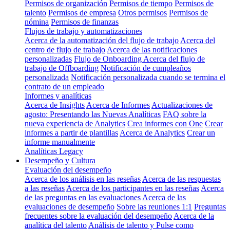
Permisos de organización
Permisos de tiempo
Permisos de
talento
Permisos de empresa
Otros permisos
Permisos de
nómina
Permisos de finanzas
Flujos de trabajo y automatizaciones
Acerca de la automatización del flujo de trabajo
Acerca del
centro de flujo de trabajo
Acerca de las notificaciones
personalizadas
Flujo de Onboarding
Acerca del flujo de
trabajo de Offboarding
Notificación de cumpleaños
personalizada
Notificación personalizada cuando se termina el
contrato de un empleado
Informes y analíticas
Acerca de Insights
Acerca de Informes
Actualizaciones de
agosto: Presentando las Nuevas Analíticas
FAQ sobre la
nueva experiencia de Analytics
Crea informes con One
Crear
informes a partir de plantillas
Acerca de Analytics
Crear un
informe manualmente
Analíticas Legacy
Desempeño y Cultura
Evaluación del desempeño
Acerca de los análisis en las reseñas
Acerca de las respuestas
a las reseñas
Acerca de los participantes en las reseñas
Acerca
de las preguntas en las evaluaciones
Acerca de las
evaluaciones de desempeño
Sobre las reuniones 1:1
Preguntas
frecuentes sobre la evaluación del desempeño
Acerca de la
analítica del talento
Análisis de talento y Pulse como