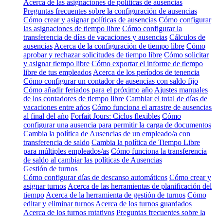
Acerca de las asignaciones de políticas de ausencias
Preguntas frecuentes sobre la configuración de ausencias
Cómo crear y asignar políticas de ausencias
Cómo configurar
las asignaciones de tiempo libre
Cómo configurar la
transferencia de días de vacaciones y ausencias
Cálculos de
ausencias
Acerca de la configuración de tiempo libre
Cómo
aprobar y rechazar solicitudes de tiempo libre
Cómo solicitar
y asignar tiempo libre
Cómo exportar el informe de tiempo
libre de tus empleados
Acerca de los períodos de tenencia
Cómo configurar un contador de ausencias con saldo fijo
Cómo añadir feriados para el próximo año
Ajustes manuales
de los contadores de tiempo libre
Cambiar el total de días de
vacaciones entre años
Cómo funciona el arrastre de ausencias
al final del año
Forfait Jours: Ciclos flexibles
Cómo
configurar una ausencia para permitir la carga de documentos
Cambia la política de Ausencias de un empleado/a con
transferencia de saldo
Cambia la política de Tiempo Libre
para múltiples empleados/as
Cómo funciona la transferencia
de saldo al cambiar las políticas de Ausencias
Gestión de turnos
Cómo configurar días de descanso automáticos
Cómo crear y
asignar turnos
Acerca de las herramientas de planificación del
tiempo
Acerca de la herramienta de gestión de turnos
Cómo
editar y eliminar turnos
Acerca de los turnos guardados
Acerca de los turnos rotativos
Preguntas frecuentes sobre la