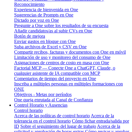
Reconocimiento
Experiencia de bienvenida en One
Sugerencias de Prompts en One
Dictado por voz en One
Pregunte a One sobre los resultados de su encuesta
Añadir candidatos/as al subir CVs en One
Botón de mejora
Enviar gastos en bloque con One
Suba archivos de Excel y CSV en One
Compartir recibos, facturas y documentos con One en móvil
Limitación de uso y monitoreo del consumo de One
Asignaciones de centros de costo en masa con One
Factorial MCP — Conecte One a ChatGPT, Claude, o
cualquier asistente de IA compatible con MCP
Comentarios de tiempo del proyecto en One
Inscriba a múltiples personas en múltiples formaciones con
ONE
Objetivos - Metas por períodos
One queja enrutada al Canal de Confianza
Control Horario y Ausencias
Control horario
Acerca de las políticas de control horario
Acerca de la
tolerancia en el control horario
Cómo fichar entrada/salida por
ID
Sobre el seguimiento del lugar de trabajo
Acerca de la
solicitud y aprobación de horas extras
Cómo revisar y aprobar