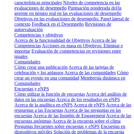
características principales
Niveles de competencia en las
evaluaciones de desempeño
Puntuación ponderada del/la
gerente en tiempo real en las evaluaciones de desempeño
Objetivos en las evaluaciones de desempeño: Panel lateral de
contexto
Feedback en el Desempeño
Revisiones de
autoevaluación
Competencias y objetivos
Acerca de la funcionalidad de Objetivos
Acerca de las
Competencias
Acciones en masa en Objetivos: Eliminar e
importar
Evaluación de competencias en revisiones entre
iguales
Comunidades
Cómo crear una publicación
Acerca de las tarjetas de
celebración y los aplausos
Acerca de las comunidades
Cómo
crear un evento en una comunidad
Membresía dinámica en
Comunidades
Encuestas y eNPS
Cómo utilizar la función de encuestas
Acerca del análisis de
datos en las encuestas
Acerca de los resultados en eNPS
Acerca de la analítica en eNPS
Acerca de eNPS
Acerca de las
respuestas a las Encuestas
Acerca de las preguntas en las
encuestas
Acerca de las Insights de Engagement
Acerca de las
encuestas anónimas
Acerca de la encuesta sobre el clima
Preguntas frecuentes sobre encuestas y eNPS
Encuestas en
dispositivos móviles
Solución de problemas de la encuesta