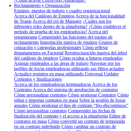
¿Cómo activar Coffre-fort Numérique?
Reclutamiento y Organización
Equipos, puestos de trabajo y cuadro organizacional
Acerca del Catálogo de Empleos
Acerca de la funcionalidad
de Teams
Acerca del rol de Manager
¿Cuáles son los
diferentes roles dentro de la plataforma?
¿Cómo establecer el
período de prueba de los empleados/as?
Acerca del
organigrama
Comprender las funciones del equipo de
reclutamiento
Importación masiva de equipos
Grupos de
cotización y categorías profesionales
Cómo reflejar
departamentos en Factorial
Reestructuración masiva del árbol
del catálogo de empleos
Cómo ocultar a futuros empleados
Asignar empleados a las áreas de trabajo
Navegue por los
perfiles de los/as empleados/as utilizando sus filtros actuales
Actualice registros en masa utilizando Universal Updater
Contratos y finalizaciones
Acerca de los empleados/as terminados/as
Acerca de los
Contratos
Acerca del sistema de aprobación de contratos
Cómo personalizar contratos
Cómo gestionar Contratos
Cómo
editar e importar contratos en masa
Sobre la gestión de horas
anuales
Cómo gestionar el tipo de contrato “fijo-discontinuos”
Cómo personalizar contratos
Comprender las fechas de
finalización del contrato y el acceso a la plataforma
Editor de
contratos en masa
Cómo convertir un contrato de temporada
en un contrato indefinido
Cómo cambiar un contrato de