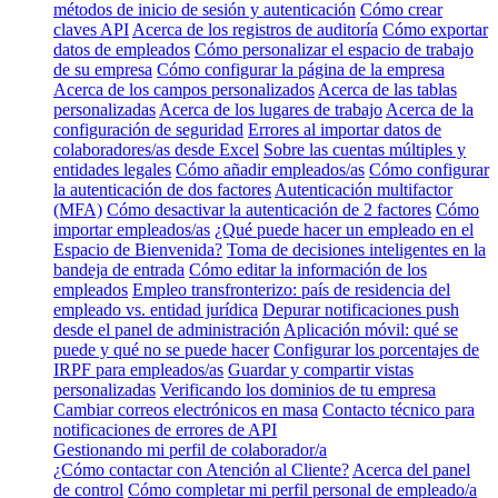
métodos de inicio de sesión y autenticación
Cómo crear
claves API
Acerca de los registros de auditoría
Cómo exportar
datos de empleados
Cómo personalizar el espacio de trabajo
de su empresa
Cómo configurar la página de la empresa
Acerca de los campos personalizados
Acerca de las tablas
personalizadas
Acerca de los lugares de trabajo
Acerca de la
configuración de seguridad
Errores al importar datos de
colaboradores/as desde Excel
Sobre las cuentas múltiples y
entidades legales
Cómo añadir empleados/as
Cómo configurar
la autenticación de dos factores
Autenticación multifactor
(MFA)
Cómo desactivar la autenticación de 2 factores
Cómo
importar empleados/as
¿Qué puede hacer un empleado en el
Espacio de Bienvenida?
Toma de decisiones inteligentes en la
bandeja de entrada
Cómo editar la información de los
empleados
Empleo transfronterizo: país de residencia del
empleado vs. entidad jurídica
Depurar notificaciones push
desde el panel de administración
Aplicación móvil: qué se
puede y qué no se puede hacer
Configurar los porcentajes de
IRPF para empleados/as
Guardar y compartir vistas
personalizadas
Verificando los dominios de tu empresa
Cambiar correos electrónicos en masa
Contacto técnico para
notificaciones de errores de API
Gestionando mi perfil de colaborador/a
¿Cómo contactar con Atención al Cliente?
Acerca del panel
de control
Cómo completar mi perfil personal de empleado/a