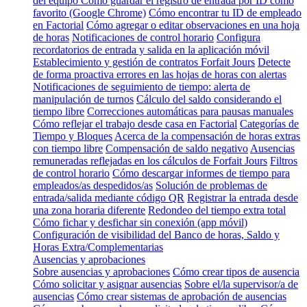
del equipo
Cómo guardar el registro de entrada por ID como
favorito (Google Chrome)
Cómo encontrar tu ID de empleado
en Factorial
Cómo agregar o editar observaciones en una hoja
de horas
Notificaciones de control horario
Configura
recordatorios de entrada y salida en la aplicación móvil
Establecimiento y gestión de contratos Forfait Jours
Detecte
de forma proactiva errores en las hojas de horas con alertas
Notificaciones de seguimiento de tiempo: alerta de
manipulación de turnos
Cálculo del saldo considerando el
tiempo libre
Correcciones automáticas para pausas manuales
Cómo reflejar el trabajo desde casa en Factorial
Categorías de
Tiempo y Bloques
Acerca de la compensación de horas extras
con tiempo libre
Compensación de saldo negativo
Ausencias
remuneradas reflejadas en los cálculos de Forfait Jours
Filtros
de control horario
Cómo descargar informes de tiempo para
empleados/as despedidos/as
Solución de problemas de
entrada/salida mediante código QR
Registrar la entrada desde
una zona horaria diferente
Redondeo del tiempo extra total
Cómo fichar y desfichar sin conexión (app móvil)
Configuración de visibilidad del Banco de horas, Saldo y
Horas Extra/Complementarias
Ausencias y aprobaciones
Sobre ausencias y aprobaciones
Cómo crear tipos de ausencia
Cómo solicitar y asignar ausencias
Sobre el/la supervisor/a de
ausencias
Cómo crear sistemas de aprobación de ausencias