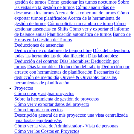
gestión de turnos
Cómo gestionar los turnos nocturnos
Sobre
las vistas en la gestión de turnos
Cómo añadir días de
descanso a los turnos
Acerca de la cobertura de turnos
Cómo
exportar turnos planificados
Acerca de la herramienta de
gestión de turnos
Cómo solicitar un cambio de turno
Cómo
gestionar ausencias en Shifts
Cómo ver y exportar el informe
de balance anual
Planificación automática de turnos
Banco de
Horas en la Gestión de Turnos
Deducciones de ausencias
Deducción de contadores de tiempo libre
Días del calendario:
todas las herramientas de planificación
Días laborables:
Deducción del contrato
Días laborables: Deducción por
turnos
Días laborables: Deducción del trabajo
Deducción por
arrastre con herramientas de planificación
Escenarios de
deducción de medio día
Ouvreé & Ouvrable: todas las
herramientas de planificación
Proyectos
Cómo crear y asignar proyectos
Sobre la herramienta de gestión de proyectos
Cómo ver y exportar datos del proyecto
Cómo importar proyectos
Descripción general de mis proyectos: una vista centralizada
para los/las empleados/as
Cómo ver la vista de Administrador - Vista de personas
Cómo ver los Costos en Proyectos