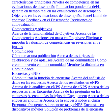
características principales
Niveles de competencia en las
evaluaciones de desempeño
Puntuación ponderada del/la
gerente en tiempo real en las evaluaciones de desempeño
Objetivos en las evaluaciones de desempeño: Panel lateral de
contexto
Feedback en el Desempeño
Revisiones de
autoevaluación
Competencias y objetivos
Acerca de la funcionalidad de Objetivos
Acerca de las
Competencias
Acciones en masa en Objetivos: Eliminar e
importar
Evaluación de competencias en revisiones entre
iguales
Comunidades
Cómo crear una publicación
Acerca de las tarjetas de
celebración y los aplausos
Acerca de las comunidades
Cómo
crear un evento en una comunidad
Membresía dinámica en
Comunidades
Encuestas y eNPS
Cómo utilizar la función de encuestas
Acerca del análisis de
datos en las encuestas
Acerca de los resultados en eNPS
Acerca de la analítica en eNPS
Acerca de eNPS
Acerca de las
respuestas a las Encuestas
Acerca de las preguntas en las
encuestas
Acerca de las Insights de Engagement
Acerca de las
encuestas anónimas
Acerca de la encuesta sobre el clima
Preguntas frecuentes sobre encuestas y eNPS
Encuestas en
dispositivos móviles
Solución de problemas de la encuesta