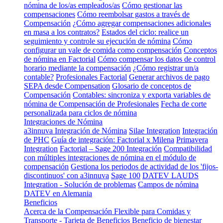
nómina de los/as empleados/as
Cómo gestionar las
compensaciones
Cómo reembolsar gastos a través de
Compensación
¿Cómo agregar compensaciones adicionales
en masa a los contratos?
Estados del ciclo: realice un
seguimiento y controle su ejecución de nómina
Cómo
configurar un vale de comida como compensación
Conceptos
de nómina en Factorial
Cómo compensar los datos de control
horario mediante la compensación
¿Cómo registrar un/a
contable?
Profesionales Factorial
Generar archivos de pago
SEPA desde Compensation
Glosario de conceptos de
Compensación
Contables: sincroniza y exporta variables de
nómina de Compensación de Profesionales
Fecha de corte
personalizada para ciclos de nómina
Integraciones de Nómina
a3innuva Integración de Nómina
Silae Integration
Integración
de PHC
Guía de integración: Factorial x Milena
Primavera
Integration
Factorial – Sage 200 Integración
Compatibilidad
con múltiples integraciones de nómina en el módulo de
compensación
Gestiona los periodos de actividad de los 'fijos-
discontinuos' con a3innuva
Sage 100
DATEV LAUDS
Integration - Solución de problemas
Campos de nómina
DATEV en Alemania
Beneficios
Acerca de la Compensación Flexible para Comidas y
Transporte - Tarjeta de Beneficios
Beneficio de bienestar