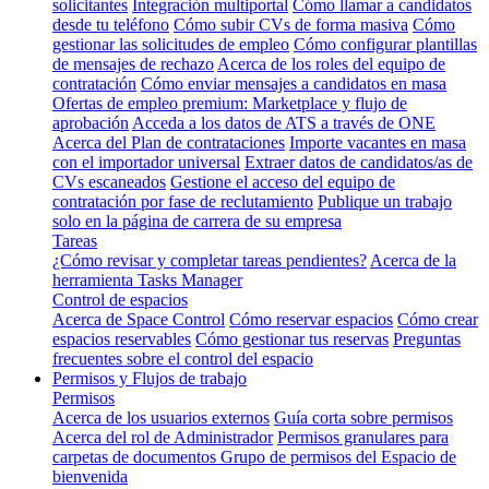
solicitantes
Integración multiportal
Cómo llamar a candidatos
desde tu teléfono
Cómo subir CVs de forma masiva
Cómo
gestionar las solicitudes de empleo
Cómo configurar plantillas
de mensajes de rechazo
Acerca de los roles del equipo de
contratación
Cómo enviar mensajes a candidatos en masa
Ofertas de empleo premium: Marketplace y flujo de
aprobación
Acceda a los datos de ATS a través de ONE
Acerca del Plan de contrataciones
Importe vacantes en masa
con el importador universal
Extraer datos de candidatos/as de
CVs escaneados
Gestione el acceso del equipo de
contratación por fase de reclutamiento
Publique un trabajo
solo en la página de carrera de su empresa
Tareas
¿Cómo revisar y completar tareas pendientes?
Acerca de la
herramienta Tasks Manager
Control de espacios
Acerca de Space Control
Cómo reservar espacios
Cómo crear
espacios reservables
Cómo gestionar tus reservas
Preguntas
frecuentes sobre el control del espacio
Permisos y Flujos de trabajo
Permisos
Acerca de los usuarios externos
Guía corta sobre permisos
Acerca del rol de Administrador
Permisos granulares para
carpetas de documentos
Grupo de permisos del Espacio de
bienvenida