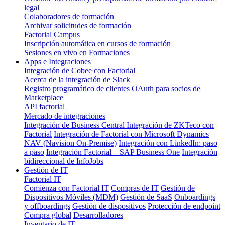
legal
Colaboradores de formación
Archivar solicitudes de formación
Factorial Campus
Inscripción automática en cursos de formación
Sesiones en vivo en Formaciones
Apps e Integraciones
Integración de Cobee con Factorial
Acerca de la integración de Slack
Registro programático de clientes OAuth para socios de
Marketplace
API factorial
Mercado de integraciones
Integración de Business Central
Integración de ZKTeco con
Factorial
Integración de Factorial con Microsoft Dynamics
NAV (Navision On-Premise)
Integración con LinkedIn: paso
a paso
Integración Factorial – SAP Business One
Integración
bidireccional de InfoJobs
Gestión de IT
Factorial IT
Comienza con Factorial IT
Compras de IT
Gestión de
Dispositivos Móviles (MDM)
Gestión de SaaS
Onboardings
y offboardings
Gestión de dispositivos
Protección de endpoint
Compra global
Desarrolladores
Inventario de IT