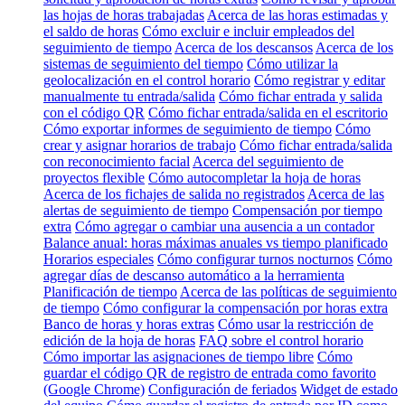
las hojas de horas trabajadas
Acerca de las horas estimadas y
el saldo de horas
Cómo excluir e incluir empleados del
seguimiento de tiempo
Acerca de los descansos
Acerca de los
sistemas de seguimiento del tiempo
Cómo utilizar la
geolocalización en el control horario
Cómo registrar y editar
manualmente tu entrada/salida
Cómo fichar entrada y salida
con el código QR
Cómo fichar entrada/salida en el escritorio
Cómo exportar informes de seguimiento de tiempo
Cómo
crear y asignar horarios de trabajo
Cómo fichar entrada/salida
con reconocimiento facial
Acerca del seguimiento de
proyectos flexible
Cómo autocompletar la hoja de horas
Acerca de los fichajes de salida no registrados
Acerca de las
alertas de seguimiento de tiempo
Compensación por tiempo
extra
Cómo agregar o cambiar una ausencia a un contador
Balance anual: horas máximas anuales vs tiempo planificado
Horarios especiales
Cómo configurar turnos nocturnos
Cómo
agregar días de descanso automático a la herramienta
Planificación de tiempo
Acerca de las políticas de seguimiento
de tiempo
Cómo configurar la compensación por horas extra
Banco de horas y horas extras
Cómo usar la restricción de
edición de la hoja de horas
FAQ sobre el control horario
Cómo importar las asignaciones de tiempo libre
Cómo
guardar el código QR de registro de entrada como favorito
(Google Chrome)
Configuración de feriados
Widget de estado