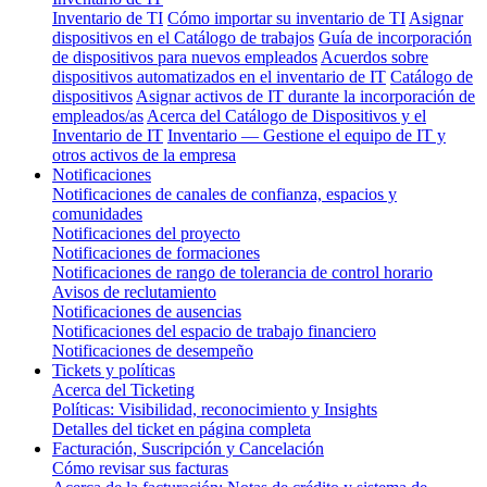
Inventario de TI
Cómo importar su inventario de TI
Asignar
dispositivos en el Catálogo de trabajos
Guía de incorporación
de dispositivos para nuevos empleados
Acuerdos sobre
dispositivos automatizados en el inventario de IT
Catálogo de
dispositivos
Asignar activos de IT durante la incorporación de
empleados/as
Acerca del Catálogo de Dispositivos y el
Inventario de IT
Inventario — Gestione el equipo de IT y
otros activos de la empresa
Notificaciones
Notificaciones de canales de confianza, espacios y
comunidades
Notificaciones del proyecto
Notificaciones de formaciones
Notificaciones de rango de tolerancia de control horario
Avisos de reclutamiento
Notificaciones de ausencias
Notificaciones del espacio de trabajo financiero
Notificaciones de desempeño
Tickets y políticas
Acerca del Ticketing
Políticas: Visibilidad, reconocimiento y Insights
Detalles del ticket en página completa
Facturación, Suscripción y Cancelación
Cómo revisar sus facturas