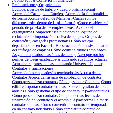
¿Cómo activar Coffre-fort Numérique?
Reclutamiento y Organización
Equipos, puestos de trabajo y cuadro organizacional
Acerca del Catálogo de Empleos
Acerca de la funcionalidad
de Teams
Acerca del rol de Manager
¿Cuáles son los
diferentes roles dentro de la plataforma?
¿Cómo establecer el
período de prueba de los empleados/as?
Acerca del
organigrama
Comprender las funciones del equipo de
reclutamiento
Importación masiva de equipos
Grupos de
cotización y categorías profesionales
Cómo reflejar
departamentos en Factorial
Reestructuración masiva del árbol
del catálogo de empleos
Cómo ocultar a futuros empleados
Asignar empleados a las áreas de trabajo
Navegue por los
perfiles de los/as empleados/as utilizando sus filtros actuales
Actualice registros en masa utilizando Universal Updater
Contratos y finalizaciones
Acerca de los empleados/as terminados/as
Acerca de los
Contratos
Acerca del sistema de aprobación de contratos
Cómo personalizar contratos
Cómo gestionar Contratos
Cómo
editar e importar contratos en masa
Sobre la gestión de horas
anuales
Cómo gestionar el tipo de contrato “fijo-discontinuos”
Cómo personalizar contratos
Comprender las fechas de
finalización del contrato y el acceso a la plataforma
Editor de
contratos en masa
Cómo convertir un contrato de temporada
en un contrato indefinido
Cómo cambiar un contrato de