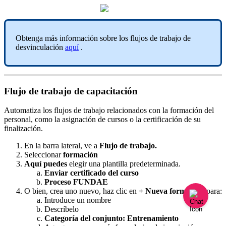
Obtenga
m
á
s
informaci
ó
n
sobre
los
flujos
de
trabajo
de
desvinculaci
ó
n
aqu
í
.
Flujo
de
trabajo
de
capacitaci
ó
n
Automatiza
los
flujos
de
trabajo
relacionados
con
la
formaci
ó
n
del
personal
,
como
la
asignaci
ó
n
de
cursos
o
la
certificaci
ó
n
de
su
finalizaci
ó
n
.
En
la
barra
lateral
,
ve
a
Flujo
de
trabajo
.
Seleccionar
formaci
ó
n
Aqu
í
puedes
elegir
una
plantilla
predeterminada
.
Enviar
certificado
del
curso
Proceso
FUNDAE
O
bien
,
crea
uno
nuevo
,
haz
clic
en
+
Nueva
formaci
ó
n
para
:
Introduce
un
nombre
Descr
í
belo
Categor
í
a
del
conjunto
:
Entrenamiento