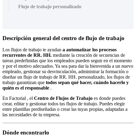
Flujo de trabajo personalizado
Descripci
ó
n
general
del
centro
de
flujo
de
trabajo
Los
flujos
de
trabajo
te
ayudan
a
automatizar
los
procesos
recurrentes
de
RR
.
HH
.
mediante
la
creaci
ó
n
de
secuencias
de
tareas
predefinidas
que
los
empleados
pueden
seguir
en
el
momento
y
por
el
motivo
adecuados
.
Ya
sea
para
dar
la
bienvenida
a
un
nuevo
empleado
,
gestionar
su
desvinculaci
ó
n
,
administrar
la
formaci
ó
n
o
dise
ñ
ar
un
flujo
de
trabajo
de
RR
.
HH
.
personalizado
,
los
flujos
de
trabajo
garantizan
que
todos
sepan
qu
é
hacer
,
cu
á
ndo
hacerlo
y
qui
é
n
es
el
responsable
.
En
Factorial
,
el
Centro
de
Flujos
de
Trabajo
es
donde
puedes
crear
,
editar
y
gestionar
todos
tus
flujos
de
trabajo
.
Puedes
elegir
entre
plantillas
predise
ñ
adas
o
crear
las
tuyas
propias
,
adaptadas
a
las
necesidades
de
tu
empresa
.
D
ó
nde
encontrarlo