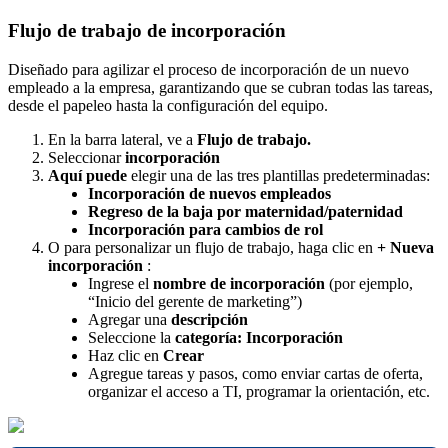
Flujo
de
trabajo
de
incorporaci
ó
n
Dise
ñ
ado
para
agilizar
el
proceso
de
incorporaci
ó
n
de
un
nuevo
empleado
a
la
empresa
,
garantizando
que
se
cubran
todas
las
tareas
,
desde
el
papeleo
hasta
la
configuraci
ó
n
del
equipo
.
En
la
barra
lateral
,
ve
a
Flujo
de
trabajo
.
Seleccionar
incorporaci
ó
n
Aqu
í
puede
elegir
una
de
las
tres
plantillas
predeterminadas
:
Incorporaci
ó
n
de
nuevos
empleados
Regreso
de
la
baja
por
maternidad
/
paternidad
Incorporaci
ó
n
para
cambios
de
rol
O
para
personalizar
un
flujo
de
trabajo
,
haga
clic
en
+
Nueva
incorporaci
ó
n
:
Ingrese
el
nombre
de
incorporaci
ó
n
(
por
ejemplo
,
“
Inicio
del
gerente
de
marketing
”
)
Agregar
una
descripci
ó
n
Seleccione
la
categor
í
a
:
Incorporaci
ó
n
Haz
clic
en
Crear
Agregue
tareas
y
pasos
,
como
enviar
cartas
de
oferta
,
organizar
el
acceso
a
TI
,
programar
la
orientaci
ó
n
,
etc
.