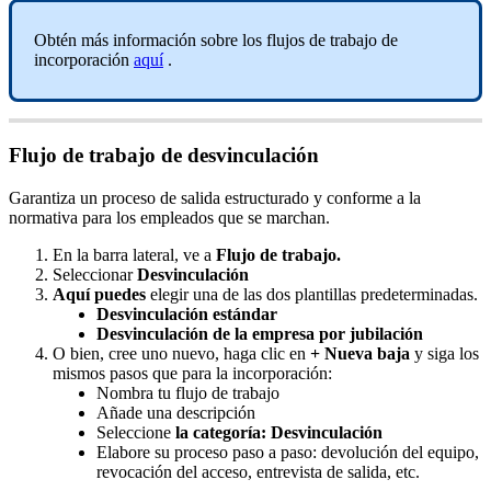
Obt
é
n
m
á
s
informaci
ó
n
sobre
los
flujos
de
trabajo
de
incorporaci
ó
n
aqu
í
.
Flujo
de
trabajo
de
desvinculaci
ó
n
Garantiza
un
proceso
de
salida
estructurado
y
conforme
a
la
normativa
para
los
empleados
que
se
marchan
.
En
la
barra
lateral
,
ve
a
Flujo
de
trabajo
.
Seleccionar
Desvinculaci
ó
n
Aqu
í
puedes
elegir
una
de
las
dos
plantillas
predeterminadas
.
Desvinculaci
ó
n
est
á
ndar
Desvinculaci
ó
n
de
la
empresa
por
jubilaci
ó
n
O
bien
,
cree
uno
nuevo
,
haga
clic
en
+
Nueva
baja
y
siga
los
mismos
pasos
que
para
la
incorporaci
ó
n
:
Nombra
tu
flujo
de
trabajo
A
ñ
ade
una
descripci
ó
n
Seleccione
la
categor
í
a
:
Desvinculaci
ó
n
Elabore
su
proceso
paso
a
paso
:
devoluci
ó
n
del
equipo
,
revocaci
ó
n
del
acceso
,
entrevista
de
salida
,
etc
.