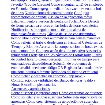
del equipo
Cómo guardar el registro de entrada por ID como
favorito (Google Chrome)
Cómo encontrar tu ID de empleado
en Factorial
Cómo agregar o editar observaciones en una hoja
de horas
Notificaciones de control horario
Configura
recordatorios de entrada y salida en la aplicación móvil
Establecimiento y gestión de contratos Forfait Jours
Detecte
de forma proactiva errores en las hojas de horas con alertas
Notificaciones de seguimiento de tiempo: alerta de
manipulación de turnos
Cálculo del saldo considerando el
tiempo libre
Correcciones automáticas para pausas manuales
Cómo reflejar el trabajo desde casa en Factorial
Categorías de
Tiempo y Bloques
Acerca de la compensación de horas extras
con tiempo libre
Compensación de saldo negativo
Ausencias
remuneradas reflejadas en los cálculos de Forfait Jours
Filtros
de control horario
Cómo descargar informes de tiempo para
empleados/as despedidos/as
Solución de problemas de
entrada/salida mediante código QR
Registrar la entrada desde
una zona horaria diferente
Redondeo del tiempo extra total
Cómo fichar y desfichar sin conexión (app móvil)
Configuración de visibilidad del Banco de horas, Saldo y
Horas Extra/Complementarias
Ausencias y aprobaciones
Sobre ausencias y aprobaciones
Cómo crear tipos de ausencia
Cómo solicitar y asignar ausencias
Sobre el/la supervisor/a de
ausencias
Cómo crear sistemas de aprobación de ausencias