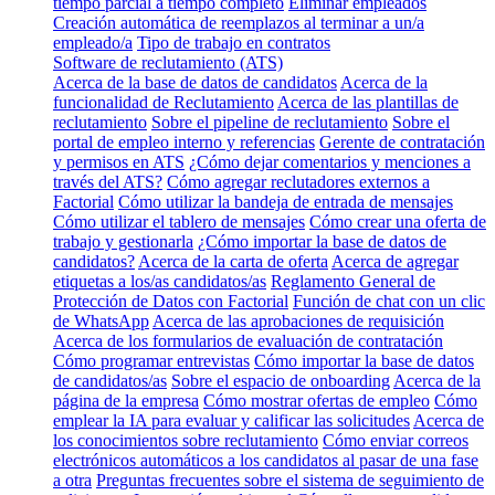
tiempo parcial a tiempo completo
Eliminar empleados
Creación automática de reemplazos al terminar a un/a
empleado/a
Tipo de trabajo en contratos
Software de reclutamiento (ATS)
Acerca de la base de datos de candidatos
Acerca de la
funcionalidad de Reclutamiento
Acerca de las plantillas de
reclutamiento
Sobre el pipeline de reclutamiento
Sobre el
portal de empleo interno y referencias
Gerente de contratación
y permisos en ATS
¿Cómo dejar comentarios y menciones a
través del ATS?
Cómo agregar reclutadores externos a
Factorial
Cómo utilizar la bandeja de entrada de mensajes
Cómo utilizar el tablero de mensajes
Cómo crear una oferta de
trabajo y gestionarla
¿Cómo importar la base de datos de
candidatos?
Acerca de la carta de oferta
Acerca de agregar
etiquetas a los/as candidatos/as
Reglamento General de
Protección de Datos con Factorial
Función de chat con un clic
de WhatsApp
Acerca de las aprobaciones de requisición
Acerca de los formularios de evaluación de contratación
Cómo programar entrevistas
Cómo importar la base de datos
de candidatos/as
Sobre el espacio de onboarding
Acerca de la
página de la empresa
Cómo mostrar ofertas de empleo
Cómo
emplear la IA para evaluar y calificar las solicitudes
Acerca de
los conocimientos sobre reclutamiento
Cómo enviar correos
electrónicos automáticos a los candidatos al pasar de una fase
a otra
Preguntas frecuentes sobre el sistema de seguimiento de