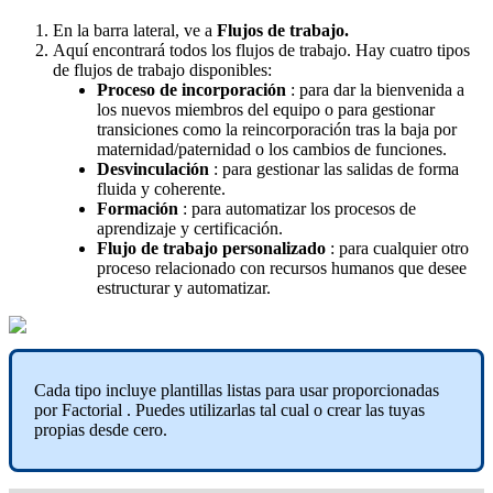
En
la
barra
lateral
,
ve
a
Flujos
de
trabajo
.
Aqu
í
encontrar
á
todos
los
flujos
de
trabajo
.
Hay
cuatro
tipos
de
flujos
de
trabajo
disponibles
:
Proceso
de
incorporaci
ó
n
:
para
dar
la
bienvenida
a
los
nuevos
miembros
del
equipo
o
para
gestionar
transiciones
como
la
reincorporaci
ó
n
tras
la
baja
por
maternidad
/
paternidad
o
los
cambios
de
funciones
.
Desvinculaci
ó
n
:
para
gestionar
las
salidas
de
forma
fluida
y
coherente
.
Formaci
ó
n
:
para
automatizar
los
procesos
de
aprendizaje
y
certificaci
ó
n
.
Flujo
de
trabajo
personalizado
:
para
cualquier
otro
proceso
relacionado
con
recursos
humanos
que
desee
estructurar
y
automatizar
.
Cada
tipo
incluye
plantillas
listas
para
usar
proporcionadas
por
Factorial
.
Puedes
utilizarlas
tal
cual
o
crear
las
tuyas
propias
desde
cero
.