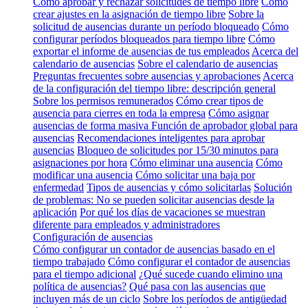
Cómo aprobar y rechazar solicitudes de tiempo libre
Cómo
crear ajustes en la asignación de tiempo libre
Sobre la
solicitud de ausencias durante un período bloqueado
Cómo
configurar períodos bloqueados para tiempo libre
Cómo
exportar el informe de ausencias de tus empleados
Acerca del
calendario de ausencias
Sobre el calendario de ausencias
Preguntas frecuentes sobre ausencias y aprobaciones
Acerca
de la configuración del tiempo libre: descripción general
Sobre los permisos remunerados
Cómo crear tipos de
ausencia para cierres en toda la empresa
Cómo asignar
ausencias de forma masiva
Función de aprobador global para
ausencias
Recomendaciones inteligentes para aprobar
ausencias
Bloqueo de solicitudes por 15/30 minutos para
asignaciones por hora
Cómo eliminar una ausencia
Cómo
modificar una ausencia
Cómo solicitar una baja por
enfermedad
Tipos de ausencias y cómo solicitarlas
Solución
de problemas: No se pueden solicitar ausencias desde la
aplicación
Por qué los días de vacaciones se muestran
diferente para empleados y administradores
Configuración de ausencias
Cómo configurar un contador de ausencias basado en el
tiempo trabajado
Cómo configurar el contador de ausencias
para el tiempo adicional
¿Qué sucede cuando elimino una
política de ausencias?
Qué pasa con las ausencias que
incluyen más de un ciclo
Sobre los períodos de antigüedad