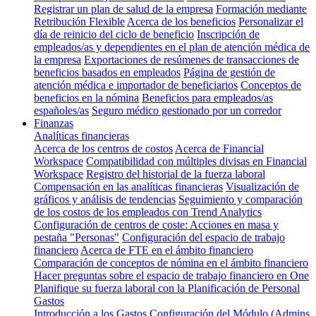
Registrar un plan de salud de la empresa
Formación mediante
Retribución Flexible
Acerca de los beneficios
Personalizar el
día de reinicio del ciclo de beneficio
Inscripción de
empleados/as y dependientes en el plan de atención médica de
la empresa
Exportaciones de resúmenes de transacciones de
beneficios basados en empleados
Página de gestión de
atención médica e importador de beneficiarios
Conceptos de
beneficios en la nómina
Beneficios para empleados/as
españoles/as
Seguro médico gestionado por un corredor
Finanzas
Analíticas financieras
Acerca de los centros de costos
Acerca de Financial
Workspace
Compatibilidad con múltiples divisas en Financial
Workspace
Registro del historial de la fuerza laboral
Compensación en las analíticas financieras
Visualización de
gráficos y análisis de tendencias
Seguimiento y comparación
de los costos de los empleados con Trend Analytics
Configuración de centros de coste: Acciones en masa y
pestaña "Personas"
Configuración del espacio de trabajo
financiero
Acerca de FTE en el ámbito financiero
Comparación de conceptos de nómina en el ámbito financiero
Hacer preguntas sobre el espacio de trabajo financiero en One
Planifique su fuerza laboral con la Planificación de Personal
Gastos
Introducción a los Gastos
Configuración del Módulo (Admins