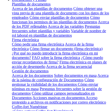
Plantillas de documentos
Acerca de las plantillas de documentos
Cómo obtener una
vista previa de una plantilla de documento con los datos de los
empleados
Cómo enviar plantillas de documentos
Cómo
funcionan los permisos de las plantillas de documentos
Acerca
de los PDF rellenables
Acerca de las variables
Preguntas
frecuentes sobre plantillas y variables
Variable de nombre de
rol laboral en plantillas de documentos
Firma electrónica
Cómo pedir una firma electrónica
Acerca de la firma
electrónica
Cómo firmar un documento (firma electrónica)
¿Por qué no puedo introducir la firma electrónica en mi
documento?
FAQ sobre la firma electrónica
¿Cómo puedo
enviar recordatorios de firma?
Firma electrónica en planes de
acción de desempeño
Acerca de la firma secuencial
Gestión de documentos
Acerca de los documentos
Sobre documentos en masa
Acerca
de la página de configuración de Documentos
Cómo
gestionar la visibilidad de los documentos
Cómo enviar
nóminas en masa
Preguntas frecuentes sobre la gestión de
documentos
Cómo utilizar campos personalizados en
Documentos
Acciones masivas en documentos
Acceso
protegido a archivos en notificaciones por correo electrónico
Coffre-fort Numérique