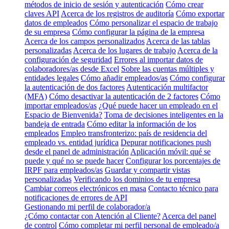
métodos de inicio de sesión y autenticación
Cómo crear
claves API
Acerca de los registros de auditoría
Cómo exportar
datos de empleados
Cómo personalizar el espacio de trabajo
de su empresa
Cómo configurar la página de la empresa
Acerca de los campos personalizados
Acerca de las tablas
personalizadas
Acerca de los lugares de trabajo
Acerca de la
configuración de seguridad
Errores al importar datos de
colaboradores/as desde Excel
Sobre las cuentas múltiples y
entidades legales
Cómo añadir empleados/as
Cómo configurar
la autenticación de dos factores
Autenticación multifactor
(MFA)
Cómo desactivar la autenticación de 2 factores
Cómo
importar empleados/as
¿Qué puede hacer un empleado en el
Espacio de Bienvenida?
Toma de decisiones inteligentes en la
bandeja de entrada
Cómo editar la información de los
empleados
Empleo transfronterizo: país de residencia del
empleado vs. entidad jurídica
Depurar notificaciones push
desde el panel de administración
Aplicación móvil: qué se
puede y qué no se puede hacer
Configurar los porcentajes de
IRPF para empleados/as
Guardar y compartir vistas
personalizadas
Verificando los dominios de tu empresa
Cambiar correos electrónicos en masa
Contacto técnico para
notificaciones de errores de API
Gestionando mi perfil de colaborador/a
¿Cómo contactar con Atención al Cliente?
Acerca del panel
de control
Cómo completar mi perfil personal de empleado/a