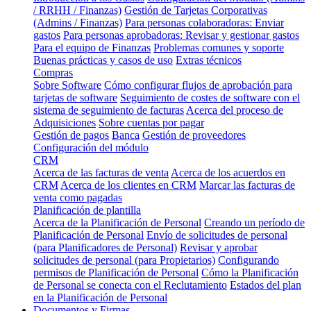
/ RRHH / Finanzas)
Gestión de Tarjetas Corporativas
(Admins / Finanzas)
Para personas colaboradoras: Enviar
gastos
Para personas aprobadoras: Revisar y gestionar gastos
Para el equipo de Finanzas
Problemas comunes y soporte
Buenas prácticas y casos de uso
Extras técnicos
Compras
Sobre Software
Cómo configurar flujos de aprobación para
tarjetas de software
Seguimiento de costes de software con el
sistema de seguimiento de facturas
Acerca del proceso de
Adquisiciones
Sobre cuentas por pagar
Gestión de pagos
Banca
Gestión de proveedores
Configuración del módulo
CRM
Acerca de las facturas de venta
Acerca de los acuerdos en
CRM
Acerca de los clientes en CRM
Marcar las facturas de
venta como pagadas
Planificación de plantilla
Acerca de la Planificación de Personal
Creando un período de
Planificación de Personal
Envío de solicitudes de personal
(para Planificadores de Personal)
Revisar y aprobar
solicitudes de personal (para Propietarios)
Configurando
permisos de Planificación de Personal
Cómo la Planificación
de Personal se conecta con el Reclutamiento
Estados del plan
en la Planificación de Personal
Documentos y Firmas