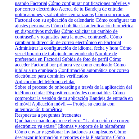
usando Factorial
Cómo configurar notificaciones móviles y
por correo electrónico
Acerca de tu Bandeja de entrada:
notificaciones y solicitudes centralizadas
Cómo sincronizar
Factorial con su aplicación de calendario
Cómo configurar tus
ajustes personales
Cómo habilitar la autenticación biométrica
en dispositivos móviles
Cómo solicitar un cambio de
contraseña y requisitos para la nueva contraseña
Cómo
cambiar tu dirección de correo electrónico en Factorial
Administrar la configuración de idioma, fecha y hora
Cómo
ver el horario de trabajo de un empleado
Nombre de
preferencia en Factorial
Subida de foto de perfil
Cómo
acceder Factorial por primera vez como empleado
Cómo
jubilar a un empleado
Confirmación automática por correo
electrónico para dominios verificados
Aplicación del teléfono celular
Sobre el proceso de onboarding a través de la aplicación del
teléfono celular
Dispositivos móviles compatibles
Cómo
comprobar la versión de tu aplicación
Bandeja de entrada en
el móvil
Aplicación móvil — Proteja su cuenta con
autenticación biométrica
Respuestas a preguntas frecuentes
Qué hacer cuando aparece el error “La dirección de correo
electrónico ya existe”
Idiomas y soporte de la plataforma
Cómo enviar y gestionar invitaciones a empleados
Cómo
descargar información y reportes de la Plataforma
Cómo