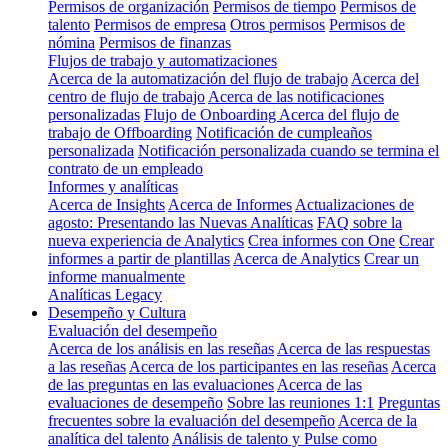
Permisos de organización
Permisos de tiempo
Permisos de
talento
Permisos de empresa
Otros permisos
Permisos de
nómina
Permisos de finanzas
Flujos de trabajo y automatizaciones
Acerca de la automatización del flujo de trabajo
Acerca del
centro de flujo de trabajo
Acerca de las notificaciones
personalizadas
Flujo de Onboarding
Acerca del flujo de
trabajo de Offboarding
Notificación de cumpleaños
personalizada
Notificación personalizada cuando se termina el
contrato de un empleado
Informes y analíticas
Acerca de Insights
Acerca de Informes
Actualizaciones de
agosto: Presentando las Nuevas Analíticas
FAQ sobre la
nueva experiencia de Analytics
Crea informes con One
Crear
informes a partir de plantillas
Acerca de Analytics
Crear un
informe manualmente
Analíticas Legacy
Desempeño y Cultura
Evaluación del desempeño
Acerca de los análisis en las reseñas
Acerca de las respuestas
a las reseñas
Acerca de los participantes en las reseñas
Acerca
de las preguntas en las evaluaciones
Acerca de las
evaluaciones de desempeño
Sobre las reuniones 1:1
Preguntas
frecuentes sobre la evaluación del desempeño
Acerca de la
analítica del talento
Análisis de talento y Pulse como