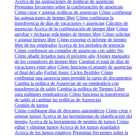
Acerca de las asignaciones de políticas de ausencias
Preguntas frecuentes sobre la configuración de ausencias
Cómo crear y asignar políticas de ausencias
Cómo configurar
las asignaciones de tiempo libre
Cómo configurar la
transferencia de días de vacaciones y ausencias
Cálculos de
ausencias
Acerca de la configuración de tiempo libre
Cómo
aprobar y rechazar solicitudes de tiempo libre
Cómo solicitar
y asignar tiempo libre
Cómo exportar el informe de tiempo
libre de tus empleados
Acerca de los períodos de tenencia
Cómo configurar un contador de ausencias con saldo fijo
Cómo añadir feriados para el próximo año
Ajustes manuales
de los contadores de tiempo libre
Cambiar el total de días de
vacaciones entre años
Cómo funciona el arrastre de ausencias
al final del año
Forfait Jours: Ciclos flexibles
Cómo
configurar una ausencia para permitir la carga de documentos
Cambia la política de Ausencias de un empleado/a con
transferencia de saldo
Cambia la política de Tiempo Libre
para múltiples empleados/as
Cómo funciona la transferencia
de saldo al cambiar las políticas de Ausencias
Gestión de turnos
Cómo configurar días de descanso automáticos
Cómo crear y
asignar turnos
Acerca de las herramientas de planificación del
tiempo
Acerca de la herramienta de gestión de turnos
Cómo
editar y eliminar turnos
Acerca de los turnos guardados
Acerca de los turnos rotativos
Preguntas frecuentes sobre la