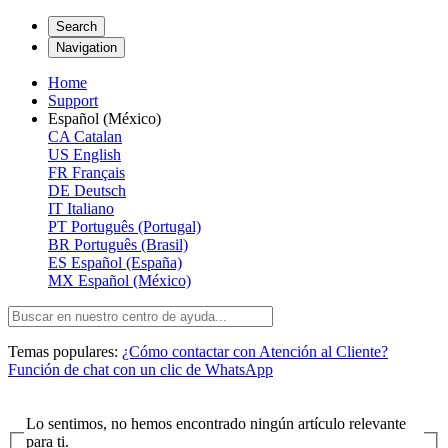
Search
Navigation
Home
Support
Español (México)
CA
Catalan
US
English
FR
Français
DE
Deutsch
IT
Italiano
PT
Português (Portugal)
BR
Português (Brasil)
ES
Español (España)
MX
Español (México)
Temas populares:
¿Cómo contactar con Atención al Cliente?
Función de chat con un clic de WhatsApp
Lo sentimos, no hemos encontrado ningún artículo relevante
para ti.