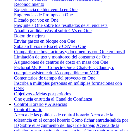
Reconocimiento
Experiencia de bienvenida en One
Sugerencias de Prompts en One
Dictado por voz en One
Pregunte a One sobre los resultados de su encuesta
Añadir candidatos/as al subir CVs en One
Botón de mejora
Enviar gastos en bloque con One
Suba archivos de Excel y CSV en One
Compartir recibos, facturas y documentos con One en móvil
Limitación de uso y monitoreo del consumo de One
Asignaciones de centros de costo en masa con One
Factorial MCP — Conecte One a ChatGPT, Claude, o
cualquier asistente de IA compatible con MCP
Comentarios de tiempo del proyecto en One
Inscriba a múltiples personas en múltiples formaciones con
ONE
Objetivos - Metas por períodos
One queja enrutada al Canal de Confianza
Control Horario y Ausencias
Control horario
Acerca de las políticas de control horario
Acerca de la
tolerancia en el control horario
Cómo fichar entrada/salida por
ID
Sobre el seguimiento del lugar de trabajo
Acerca de la
solicitud y aprobación de horas extras
Cómo revisar y aprobar