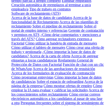
tiempo parcial a tiempo completo
Eliminar empleados
Creación automática de reemplazos al terminar a un/a
empleado/a
Tipo de trabajo en contratos
Software de reclutamiento (ATS)
Acerca de la base de datos de candidatos
Acerca de la
funcionalidad de Reclutamiento
Acerca de las plantillas de
reclutamiento
Sobre el pipeline de reclutamiento
Sobre el
portal de empleo interno y referencias
Gerente de contratación
y permisos en ATS
¿Cómo dejar comentarios y menciones a
través del ATS?
Cómo agregar reclutadores externos a
Factorial
Cómo utilizar la bandeja de entrada de mensajes
Cómo utilizar el tablero de mensajes
Cómo crear una oferta de
trabajo y gestionarla
¿Cómo importar la base de datos de
candidatos?
Acerca de la carta de oferta
Acerca de agregar
etiquetas a los/as candidatos/as
Reglamento General de
Protección de Datos con Factorial
Función de chat con un clic
de WhatsApp
Acerca de las aprobaciones de requisición
Acerca de los formularios de evaluación de contratación
Cómo programar entrevistas
Cómo importar la base de datos
de candidatos/as
Sobre el espacio de onboarding
Acerca de la
página de la empresa
Cómo mostrar ofertas de empleo
Cómo
emplear la IA para evaluar y calificar las solicitudes
Acerca de
los conocimientos sobre reclutamiento
Cómo enviar correos
electrónicos automáticos a los candidatos al pasar de una fase
a otra
Preguntas frecuentes sobre el sistema de seguimiento de