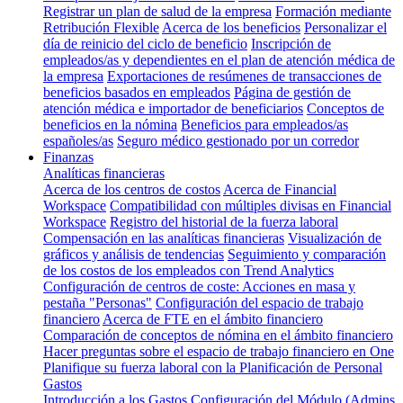
Registrar un plan de salud de la empresa
Formación mediante
Retribución Flexible
Acerca de los beneficios
Personalizar el
día de reinicio del ciclo de beneficio
Inscripción de
empleados/as y dependientes en el plan de atención médica de
la empresa
Exportaciones de resúmenes de transacciones de
beneficios basados en empleados
Página de gestión de
atención médica e importador de beneficiarios
Conceptos de
beneficios en la nómina
Beneficios para empleados/as
españoles/as
Seguro médico gestionado por un corredor
Finanzas
Analíticas financieras
Acerca de los centros de costos
Acerca de Financial
Workspace
Compatibilidad con múltiples divisas en Financial
Workspace
Registro del historial de la fuerza laboral
Compensación en las analíticas financieras
Visualización de
gráficos y análisis de tendencias
Seguimiento y comparación
de los costos de los empleados con Trend Analytics
Configuración de centros de coste: Acciones en masa y
pestaña "Personas"
Configuración del espacio de trabajo
financiero
Acerca de FTE en el ámbito financiero
Comparación de conceptos de nómina en el ámbito financiero
Hacer preguntas sobre el espacio de trabajo financiero en One
Planifique su fuerza laboral con la Planificación de Personal
Gastos
Introducción a los Gastos
Configuración del Módulo (Admins