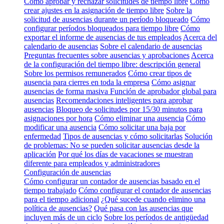
Cómo aprobar y rechazar solicitudes de tiempo libre
Cómo
crear ajustes en la asignación de tiempo libre
Sobre la
solicitud de ausencias durante un período bloqueado
Cómo
configurar períodos bloqueados para tiempo libre
Cómo
exportar el informe de ausencias de tus empleados
Acerca del
calendario de ausencias
Sobre el calendario de ausencias
Preguntas frecuentes sobre ausencias y aprobaciones
Acerca
de la configuración del tiempo libre: descripción general
Sobre los permisos remunerados
Cómo crear tipos de
ausencia para cierres en toda la empresa
Cómo asignar
ausencias de forma masiva
Función de aprobador global para
ausencias
Recomendaciones inteligentes para aprobar
ausencias
Bloqueo de solicitudes por 15/30 minutos para
asignaciones por hora
Cómo eliminar una ausencia
Cómo
modificar una ausencia
Cómo solicitar una baja por
enfermedad
Tipos de ausencias y cómo solicitarlas
Solución
de problemas: No se pueden solicitar ausencias desde la
aplicación
Por qué los días de vacaciones se muestran
diferente para empleados y administradores
Configuración de ausencias
Cómo configurar un contador de ausencias basado en el
tiempo trabajado
Cómo configurar el contador de ausencias
para el tiempo adicional
¿Qué sucede cuando elimino una
política de ausencias?
Qué pasa con las ausencias que
incluyen más de un ciclo
Sobre los períodos de antigüedad