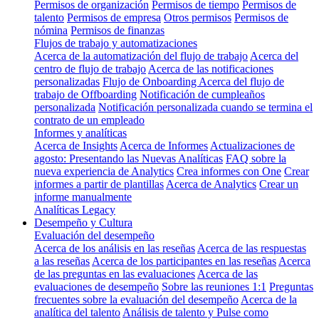
Permisos de organización
Permisos de tiempo
Permisos de
talento
Permisos de empresa
Otros permisos
Permisos de
nómina
Permisos de finanzas
Flujos de trabajo y automatizaciones
Acerca de la automatización del flujo de trabajo
Acerca del
centro de flujo de trabajo
Acerca de las notificaciones
personalizadas
Flujo de Onboarding
Acerca del flujo de
trabajo de Offboarding
Notificación de cumpleaños
personalizada
Notificación personalizada cuando se termina el
contrato de un empleado
Informes y analíticas
Acerca de Insights
Acerca de Informes
Actualizaciones de
agosto: Presentando las Nuevas Analíticas
FAQ sobre la
nueva experiencia de Analytics
Crea informes con One
Crear
informes a partir de plantillas
Acerca de Analytics
Crear un
informe manualmente
Analíticas Legacy
Desempeño y Cultura
Evaluación del desempeño
Acerca de los análisis en las reseñas
Acerca de las respuestas
a las reseñas
Acerca de los participantes en las reseñas
Acerca
de las preguntas en las evaluaciones
Acerca de las
evaluaciones de desempeño
Sobre las reuniones 1:1
Preguntas
frecuentes sobre la evaluación del desempeño
Acerca de la
analítica del talento
Análisis de talento y Pulse como