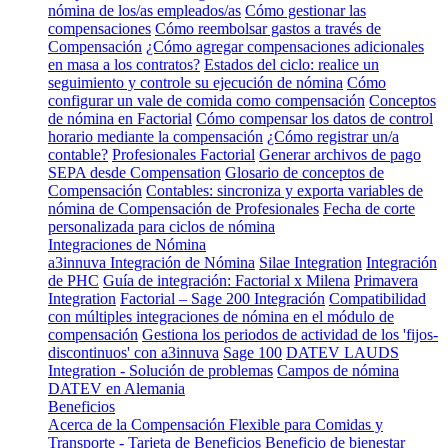
nómina de los/as empleados/as
Cómo gestionar las
compensaciones
Cómo reembolsar gastos a través de
Compensación
¿Cómo agregar compensaciones adicionales
en masa a los contratos?
Estados del ciclo: realice un
seguimiento y controle su ejecución de nómina
Cómo
configurar un vale de comida como compensación
Conceptos
de nómina en Factorial
Cómo compensar los datos de control
horario mediante la compensación
¿Cómo registrar un/a
contable?
Profesionales Factorial
Generar archivos de pago
SEPA desde Compensation
Glosario de conceptos de
Compensación
Contables: sincroniza y exporta variables de
nómina de Compensación de Profesionales
Fecha de corte
personalizada para ciclos de nómina
Integraciones de Nómina
a3innuva Integración de Nómina
Silae Integration
Integración
de PHC
Guía de integración: Factorial x Milena
Primavera
Integration
Factorial – Sage 200 Integración
Compatibilidad
con múltiples integraciones de nómina en el módulo de
compensación
Gestiona los periodos de actividad de los 'fijos-
discontinuos' con a3innuva
Sage 100
DATEV LAUDS
Integration - Solución de problemas
Campos de nómina
DATEV en Alemania
Beneficios
Acerca de la Compensación Flexible para Comidas y
Transporte - Tarjeta de Beneficios
Beneficio de bienestar