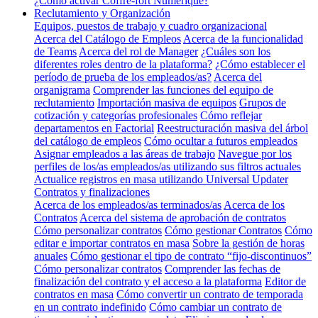
¿Cómo activar Coffre-fort Numérique?
Reclutamiento y Organización
Equipos, puestos de trabajo y cuadro organizacional
Acerca del Catálogo de Empleos
Acerca de la funcionalidad
de Teams
Acerca del rol de Manager
¿Cuáles son los
diferentes roles dentro de la plataforma?
¿Cómo establecer el
período de prueba de los empleados/as?
Acerca del
organigrama
Comprender las funciones del equipo de
reclutamiento
Importación masiva de equipos
Grupos de
cotización y categorías profesionales
Cómo reflejar
departamentos en Factorial
Reestructuración masiva del árbol
del catálogo de empleos
Cómo ocultar a futuros empleados
Asignar empleados a las áreas de trabajo
Navegue por los
perfiles de los/as empleados/as utilizando sus filtros actuales
Actualice registros en masa utilizando Universal Updater
Contratos y finalizaciones
Acerca de los empleados/as terminados/as
Acerca de los
Contratos
Acerca del sistema de aprobación de contratos
Cómo personalizar contratos
Cómo gestionar Contratos
Cómo
editar e importar contratos en masa
Sobre la gestión de horas
anuales
Cómo gestionar el tipo de contrato “fijo-discontinuos”
Cómo personalizar contratos
Comprender las fechas de
finalización del contrato y el acceso a la plataforma
Editor de
contratos en masa
Cómo convertir un contrato de temporada
en un contrato indefinido
Cómo cambiar un contrato de