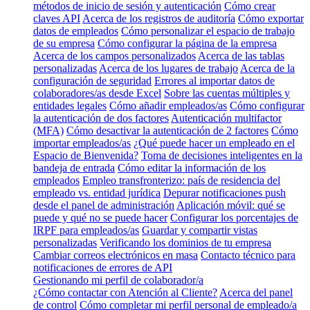
métodos de inicio de sesión y autenticación
Cómo crear
claves API
Acerca de los registros de auditoría
Cómo exportar
datos de empleados
Cómo personalizar el espacio de trabajo
de su empresa
Cómo configurar la página de la empresa
Acerca de los campos personalizados
Acerca de las tablas
personalizadas
Acerca de los lugares de trabajo
Acerca de la
configuración de seguridad
Errores al importar datos de
colaboradores/as desde Excel
Sobre las cuentas múltiples y
entidades legales
Cómo añadir empleados/as
Cómo configurar
la autenticación de dos factores
Autenticación multifactor
(MFA)
Cómo desactivar la autenticación de 2 factores
Cómo
importar empleados/as
¿Qué puede hacer un empleado en el
Espacio de Bienvenida?
Toma de decisiones inteligentes en la
bandeja de entrada
Cómo editar la información de los
empleados
Empleo transfronterizo: país de residencia del
empleado vs. entidad jurídica
Depurar notificaciones push
desde el panel de administración
Aplicación móvil: qué se
puede y qué no se puede hacer
Configurar los porcentajes de
IRPF para empleados/as
Guardar y compartir vistas
personalizadas
Verificando los dominios de tu empresa
Cambiar correos electrónicos en masa
Contacto técnico para
notificaciones de errores de API
Gestionando mi perfil de colaborador/a
¿Cómo contactar con Atención al Cliente?
Acerca del panel
de control
Cómo completar mi perfil personal de empleado/a