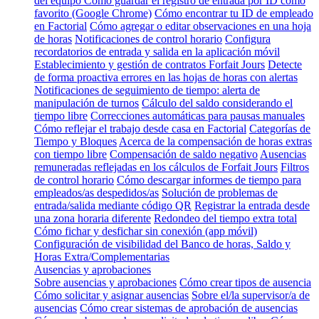
del equipo
Cómo guardar el registro de entrada por ID como
favorito (Google Chrome)
Cómo encontrar tu ID de empleado
en Factorial
Cómo agregar o editar observaciones en una hoja
de horas
Notificaciones de control horario
Configura
recordatorios de entrada y salida en la aplicación móvil
Establecimiento y gestión de contratos Forfait Jours
Detecte
de forma proactiva errores en las hojas de horas con alertas
Notificaciones de seguimiento de tiempo: alerta de
manipulación de turnos
Cálculo del saldo considerando el
tiempo libre
Correcciones automáticas para pausas manuales
Cómo reflejar el trabajo desde casa en Factorial
Categorías de
Tiempo y Bloques
Acerca de la compensación de horas extras
con tiempo libre
Compensación de saldo negativo
Ausencias
remuneradas reflejadas en los cálculos de Forfait Jours
Filtros
de control horario
Cómo descargar informes de tiempo para
empleados/as despedidos/as
Solución de problemas de
entrada/salida mediante código QR
Registrar la entrada desde
una zona horaria diferente
Redondeo del tiempo extra total
Cómo fichar y desfichar sin conexión (app móvil)
Configuración de visibilidad del Banco de horas, Saldo y
Horas Extra/Complementarias
Ausencias y aprobaciones
Sobre ausencias y aprobaciones
Cómo crear tipos de ausencia
Cómo solicitar y asignar ausencias
Sobre el/la supervisor/a de
ausencias
Cómo crear sistemas de aprobación de ausencias