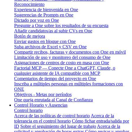
Reconocimiento
Experiencia de bienvenida en One
Sugerencias de Prompts en One
Dictado por voz en One
Pregunte a One sobre los resultados de su encuesta
Añadir candidatos/as al subir CVs en One
Botón de mejora
Enviar gastos en bloque con One
Suba archivos de Excel y CSV en One
Compartir recibos, facturas y documentos con One en móvil
Limitación de uso y monitoreo del consumo de One
Asignaciones de centros de costo en masa con One
Factorial MCP — Conecte One a ChatGPT, Claude, o
cualquier asistente de IA compatible con MCP
Comentarios de tiempo del proyecto en One
Inscriba a múltiples personas en múltiples formaciones con
ONE
Objetivos - Metas por períodos
One queja enrutada al Canal de Confianza
Control Horario y Ausencias
Control horario
Acerca de las políticas de control horario
Acerca de la
tolerancia en el control horario
Cómo fichar entrada/salida por
ID
Sobre el seguimiento del lugar de trabajo
Acerca de la
solicitud y aprobación de horas extras
Cómo revisar y aprobar