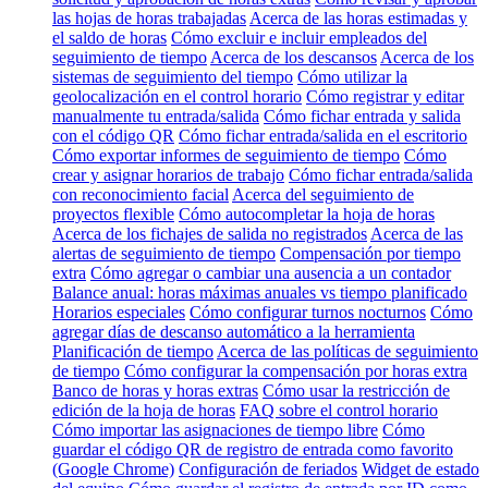
las hojas de horas trabajadas
Acerca de las horas estimadas y
el saldo de horas
Cómo excluir e incluir empleados del
seguimiento de tiempo
Acerca de los descansos
Acerca de los
sistemas de seguimiento del tiempo
Cómo utilizar la
geolocalización en el control horario
Cómo registrar y editar
manualmente tu entrada/salida
Cómo fichar entrada y salida
con el código QR
Cómo fichar entrada/salida en el escritorio
Cómo exportar informes de seguimiento de tiempo
Cómo
crear y asignar horarios de trabajo
Cómo fichar entrada/salida
con reconocimiento facial
Acerca del seguimiento de
proyectos flexible
Cómo autocompletar la hoja de horas
Acerca de los fichajes de salida no registrados
Acerca de las
alertas de seguimiento de tiempo
Compensación por tiempo
extra
Cómo agregar o cambiar una ausencia a un contador
Balance anual: horas máximas anuales vs tiempo planificado
Horarios especiales
Cómo configurar turnos nocturnos
Cómo
agregar días de descanso automático a la herramienta
Planificación de tiempo
Acerca de las políticas de seguimiento
de tiempo
Cómo configurar la compensación por horas extra
Banco de horas y horas extras
Cómo usar la restricción de
edición de la hoja de horas
FAQ sobre el control horario
Cómo importar las asignaciones de tiempo libre
Cómo
guardar el código QR de registro de entrada como favorito
(Google Chrome)
Configuración de feriados
Widget de estado