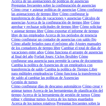
Acerca de las asignaciones de políticas de ausencias
Preguntas frecuentes sobre la configuración de ausencias
Cómo crear y asignar políticas de ausencias
Cómo configurar
las asignaciones de tiempo libre
Cómo configurar la
transferencia de días de vacaciones y ausencias
Cálculos de
ausencias
Acerca de la configuración de tiempo libre
Cómo
aprobar y rechazar solicitudes de tiempo libre
Cómo solicitar
y asignar tiempo libre
Cómo exportar el informe de tiempo
libre de tus empleados
Acerca de los períodos de tenencia
Cómo configurar un contador de ausencias con saldo fijo
Cómo añadir feriados para el próximo año
Ajustes manuales
de los contadores de tiempo libre
Cambiar el total de días de
vacaciones entre años
Cómo funciona el arrastre de ausencias
al final del año
Forfait Jours: Ciclos flexibles
Cómo
configurar una ausencia para permitir la carga de documentos
Cambia la política de Ausencias de un empleado/a con
transferencia de saldo
Cambia la política de Tiempo Libre
para múltiples empleados/as
Cómo funciona la transferencia
de saldo al cambiar las políticas de Ausencias
Gestión de turnos
Cómo configurar días de descanso automáticos
Cómo crear y
asignar turnos
Acerca de las herramientas de planificación del
tiempo
Acerca de la herramienta de gestión de turnos
Cómo
editar y eliminar turnos
Acerca de los turnos guardados
Acerca de los turnos rotativos
Preguntas frecuentes sobre la