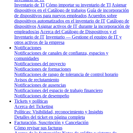
Inventario de TI
Cómo importar su inventario de TI
Asignar
dispositivos en el Catálogo de trabajos
Guía de incorporación
de dispositivos para nuevos empleados
Acuerdos sobre
dispositivos automatizados en el inventario de IT
Catálogo de
dispositivos
Asignar activos de IT durante la incorporación de
empleados/as
Acerca del Catálogo de Dispositivos y el
Inventario de IT
Inventario — Gestione el equipo de IT y
otros activos de la empresa
Notificaciones
Notificaciones de canales de confianza, espacios y
comunidades
Notificaciones del proyecto
Notificaciones de formaciones
Notificaciones de rango de tolerancia de control horario
Avisos de reclutamiento
Notificaciones de ausencias
Notificaciones del espacio de trabajo financiero
Notificaciones de desempeño
Tickets y políticas
Acerca del Ticketing
Políticas: Visibilidad, reconocimiento y Insights
Detalles del ticket en página completa
Facturación, Suscripción y Cancelación
Cómo revisar sus facturas