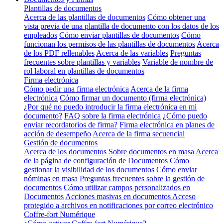
Plantillas de documentos
Acerca de las plantillas de documentos
Cómo obtener una
vista previa de una plantilla de documento con los datos de los
empleados
Cómo enviar plantillas de documentos
Cómo
funcionan los permisos de las plantillas de documentos
Acerca
de los PDF rellenables
Acerca de las variables
Preguntas
frecuentes sobre plantillas y variables
Variable de nombre de
rol laboral en plantillas de documentos
Firma electrónica
Cómo pedir una firma electrónica
Acerca de la firma
electrónica
Cómo firmar un documento (firma electrónica)
¿Por qué no puedo introducir la firma electrónica en mi
documento?
FAQ sobre la firma electrónica
¿Cómo puedo
enviar recordatorios de firma?
Firma electrónica en planes de
acción de desempeño
Acerca de la firma secuencial
Gestión de documentos
Acerca de los documentos
Sobre documentos en masa
Acerca
de la página de configuración de Documentos
Cómo
gestionar la visibilidad de los documentos
Cómo enviar
nóminas en masa
Preguntas frecuentes sobre la gestión de
documentos
Cómo utilizar campos personalizados en
Documentos
Acciones masivas en documentos
Acceso
protegido a archivos en notificaciones por correo electrónico
Coffre-fort Numérique