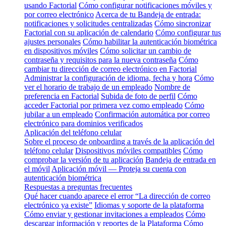
usando Factorial
Cómo configurar notificaciones móviles y
por correo electrónico
Acerca de tu Bandeja de entrada:
notificaciones y solicitudes centralizadas
Cómo sincronizar
Factorial con su aplicación de calendario
Cómo configurar tus
ajustes personales
Cómo habilitar la autenticación biométrica
en dispositivos móviles
Cómo solicitar un cambio de
contraseña y requisitos para la nueva contraseña
Cómo
cambiar tu dirección de correo electrónico en Factorial
Administrar la configuración de idioma, fecha y hora
Cómo
ver el horario de trabajo de un empleado
Nombre de
preferencia en Factorial
Subida de foto de perfil
Cómo
acceder Factorial por primera vez como empleado
Cómo
jubilar a un empleado
Confirmación automática por correo
electrónico para dominios verificados
Aplicación del teléfono celular
Sobre el proceso de onboarding a través de la aplicación del
teléfono celular
Dispositivos móviles compatibles
Cómo
comprobar la versión de tu aplicación
Bandeja de entrada en
el móvil
Aplicación móvil — Proteja su cuenta con
autenticación biométrica
Respuestas a preguntas frecuentes
Qué hacer cuando aparece el error “La dirección de correo
electrónico ya existe”
Idiomas y soporte de la plataforma
Cómo enviar y gestionar invitaciones a empleados
Cómo
descargar información y reportes de la Plataforma
Cómo