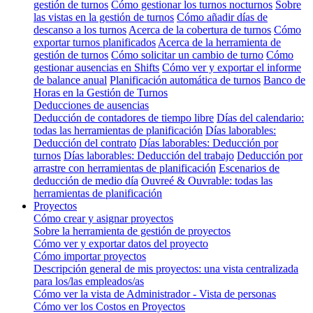
gestión de turnos
Cómo gestionar los turnos nocturnos
Sobre
las vistas en la gestión de turnos
Cómo añadir días de
descanso a los turnos
Acerca de la cobertura de turnos
Cómo
exportar turnos planificados
Acerca de la herramienta de
gestión de turnos
Cómo solicitar un cambio de turno
Cómo
gestionar ausencias en Shifts
Cómo ver y exportar el informe
de balance anual
Planificación automática de turnos
Banco de
Horas en la Gestión de Turnos
Deducciones de ausencias
Deducción de contadores de tiempo libre
Días del calendario:
todas las herramientas de planificación
Días laborables:
Deducción del contrato
Días laborables: Deducción por
turnos
Días laborables: Deducción del trabajo
Deducción por
arrastre con herramientas de planificación
Escenarios de
deducción de medio día
Ouvreé & Ouvrable: todas las
herramientas de planificación
Proyectos
Cómo crear y asignar proyectos
Sobre la herramienta de gestión de proyectos
Cómo ver y exportar datos del proyecto
Cómo importar proyectos
Descripción general de mis proyectos: una vista centralizada
para los/las empleados/as
Cómo ver la vista de Administrador - Vista de personas
Cómo ver los Costos en Proyectos