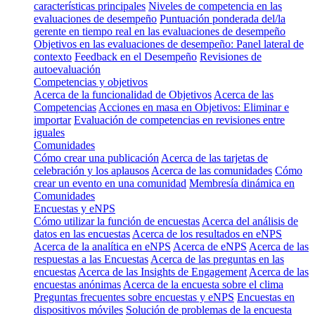
características principales
Niveles de competencia en las
evaluaciones de desempeño
Puntuación ponderada del/la
gerente en tiempo real en las evaluaciones de desempeño
Objetivos en las evaluaciones de desempeño: Panel lateral de
contexto
Feedback en el Desempeño
Revisiones de
autoevaluación
Competencias y objetivos
Acerca de la funcionalidad de Objetivos
Acerca de las
Competencias
Acciones en masa en Objetivos: Eliminar e
importar
Evaluación de competencias en revisiones entre
iguales
Comunidades
Cómo crear una publicación
Acerca de las tarjetas de
celebración y los aplausos
Acerca de las comunidades
Cómo
crear un evento en una comunidad
Membresía dinámica en
Comunidades
Encuestas y eNPS
Cómo utilizar la función de encuestas
Acerca del análisis de
datos en las encuestas
Acerca de los resultados en eNPS
Acerca de la analítica en eNPS
Acerca de eNPS
Acerca de las
respuestas a las Encuestas
Acerca de las preguntas en las
encuestas
Acerca de las Insights de Engagement
Acerca de las
encuestas anónimas
Acerca de la encuesta sobre el clima
Preguntas frecuentes sobre encuestas y eNPS
Encuestas en
dispositivos móviles
Solución de problemas de la encuesta