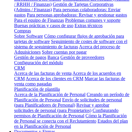
/ RRHH / Finanzas)
Gestión de Tarjetas Corporativas
(Admins / Finanzas)
Para personas colaboradoras: Enviar
gastos
Para personas aprobadoras: Revisar y gestionar gastos
Para el equipo de Finanzas
Problemas comunes y soporte
Buenas prácticas y casos de uso
Extras técnicos
Compras
Sobre Software
Cómo configurar flujos de aprobación para
tarjetas de software
Seguimiento de costes de software con el
sistema de seguimiento de facturas
Acerca del proceso de
Adquisiciones
Sobre cuentas por pagar
Gestión de pagos
Banca
Gestión de proveedores
Configuración del módulo
CRM
Acerca de las facturas de venta
Acerca de los acuerdos en
CRM
Acerca de los clientes en CRM
Marcar las facturas de
venta como pagadas
Planificación de plantilla
Acerca de la Planificación de Personal
Creando un período de
Planificación de Personal
Envío de solicitudes de personal
(para Planificadores de Personal)
Revisar y aprobar
solicitudes de personal (para Propietarios)
Configurando
permisos de Planificación de Personal
Cómo la Planificación
de Personal se conecta con el Reclutamiento
Estados del plan
en la Planificación de Personal
Documentos y Firmas