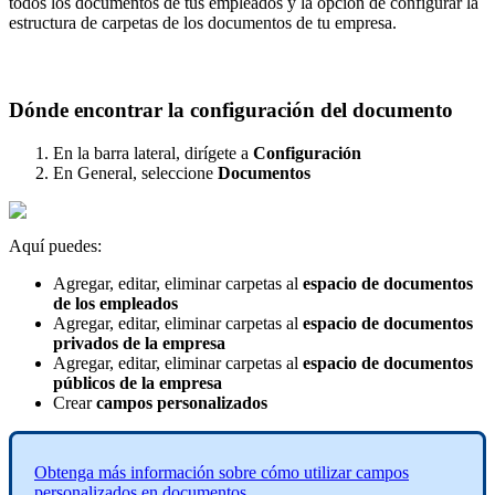
todos
los
documentos
de
tus
empleados
y
la
opci
ó
n
de
configurar
la
estructura
de
carpetas
de
los
documentos
de
tu
empresa
.
D
ó
nde
encontrar
la
configuraci
ó
n
del
documento
En
la
barra
lateral
,
dir
í
gete
a
Configuraci
ó
n
En
General
,
seleccione
Documentos
Aqu
í
puedes
:
Agregar
,
editar
,
eliminar
carpetas
al
espacio
de
documentos
de
los
empleados
Agregar
,
editar
,
eliminar
carpetas
al
espacio
de
documentos
privados
de
la
empresa
Agregar
,
editar
,
eliminar
carpetas
al
espacio
de
documentos
p
ú
blicos
de
la
empresa
Crear
campos
personalizados
Obtenga
m
á
s
informaci
ó
n
sobre
c
ó
mo
utilizar
campos
personalizados
en
documentos
.