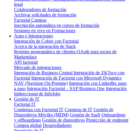
legal
Colaboradores de formación
Archivar solicitudes de formación
Factorial Campus
Inscripción automática en cursos de formación
Sesiones en vivo en Formaciones
Apps e Integraciones
Integración de Cobee con Factorial
Acerca de la integración de Slack
Registro programático de clientes OAuth para socios de
Marketplace
API factorial
Mercado de integraciones
Integración de Business Central
Integración de ZKTeco con
Factorial
Integración de Factorial con Microsoft Dynamics
NAV (Navision On-Premise)
Integración con LinkedIn: paso
a paso
Integración Factorial – SAP Business One
Integración
bidireccional de InfoJobs
Gestión de IT
Factorial IT
Comienza con Factorial IT
Compras de IT
Gestión de
Dispositivos Móviles (MDM)
Gestión de SaaS
Onboardings
y offboardings
Gestión de dispositivos
Protección de endpoint
Compra global
Desarrolladores
Inventario de IT