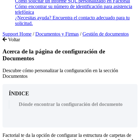
Cómo solicitar un informe SQL personalizado en Factorial
Cómo encontrar su número de identificación para asistencia
telefónica
¿Necesitas ayuda? Encuentra el contacto adecuado para tu
solicitud.
Support Home
/
Documentos y Firmas
/
Gestión de documentos
Voltar
Acerca de la página de configuración de
Documentos
Descubre cómo personalizar la configuración en la sección
Documentos
ÍNDICE
Dónde encontrar la configuración del documento
Factorial
te
da
la
opci
ó
n
de
configurar
la
estructura
de
carpetas
de