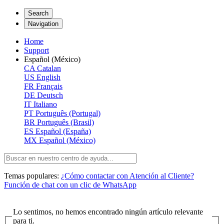
Search
Navigation
Home
Support
Español (México)
CA
Catalan
US
English
FR
Français
DE
Deutsch
IT
Italiano
PT
Português (Portugal)
BR
Português (Brasil)
ES
Español (España)
MX
Español (México)
Temas populares:
¿Cómo contactar con Atención al Cliente?
Función de chat con un clic de WhatsApp
Lo sentimos, no hemos encontrado ningún artículo relevante
para ti.