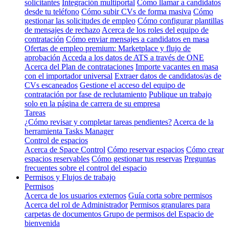
solicitantes
Integración multiportal
Cómo llamar a candidatos
desde tu teléfono
Cómo subir CVs de forma masiva
Cómo
gestionar las solicitudes de empleo
Cómo configurar plantillas
de mensajes de rechazo
Acerca de los roles del equipo de
contratación
Cómo enviar mensajes a candidatos en masa
Ofertas de empleo premium: Marketplace y flujo de
aprobación
Acceda a los datos de ATS a través de ONE
Acerca del Plan de contrataciones
Importe vacantes en masa
con el importador universal
Extraer datos de candidatos/as de
CVs escaneados
Gestione el acceso del equipo de
contratación por fase de reclutamiento
Publique un trabajo
solo en la página de carrera de su empresa
Tareas
¿Cómo revisar y completar tareas pendientes?
Acerca de la
herramienta Tasks Manager
Control de espacios
Acerca de Space Control
Cómo reservar espacios
Cómo crear
espacios reservables
Cómo gestionar tus reservas
Preguntas
frecuentes sobre el control del espacio
Permisos y Flujos de trabajo
Permisos
Acerca de los usuarios externos
Guía corta sobre permisos
Acerca del rol de Administrador
Permisos granulares para
carpetas de documentos
Grupo de permisos del Espacio de
bienvenida