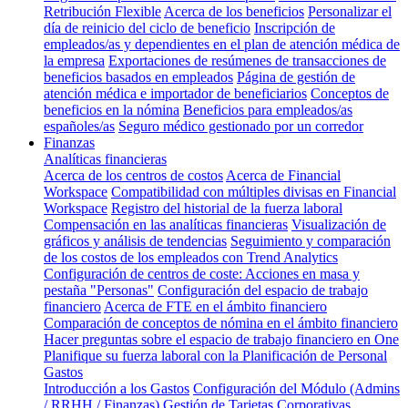
Retribución Flexible
Acerca de los beneficios
Personalizar el
día de reinicio del ciclo de beneficio
Inscripción de
empleados/as y dependientes en el plan de atención médica de
la empresa
Exportaciones de resúmenes de transacciones de
beneficios basados en empleados
Página de gestión de
atención médica e importador de beneficiarios
Conceptos de
beneficios en la nómina
Beneficios para empleados/as
españoles/as
Seguro médico gestionado por un corredor
Finanzas
Analíticas financieras
Acerca de los centros de costos
Acerca de Financial
Workspace
Compatibilidad con múltiples divisas en Financial
Workspace
Registro del historial de la fuerza laboral
Compensación en las analíticas financieras
Visualización de
gráficos y análisis de tendencias
Seguimiento y comparación
de los costos de los empleados con Trend Analytics
Configuración de centros de coste: Acciones en masa y
pestaña "Personas"
Configuración del espacio de trabajo
financiero
Acerca de FTE en el ámbito financiero
Comparación de conceptos de nómina en el ámbito financiero
Hacer preguntas sobre el espacio de trabajo financiero en One
Planifique su fuerza laboral con la Planificación de Personal
Gastos
Introducción a los Gastos
Configuración del Módulo (Admins
/ RRHH / Finanzas)
Gestión de Tarjetas Corporativas