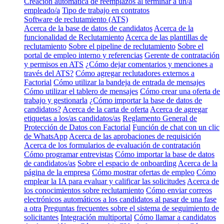
Creación automática de reemplazos al terminar a un/a
empleado/a
Tipo de trabajo en contratos
Software de reclutamiento (ATS)
Acerca de la base de datos de candidatos
Acerca de la
funcionalidad de Reclutamiento
Acerca de las plantillas de
reclutamiento
Sobre el pipeline de reclutamiento
Sobre el
portal de empleo interno y referencias
Gerente de contratación
y permisos en ATS
¿Cómo dejar comentarios y menciones a
través del ATS?
Cómo agregar reclutadores externos a
Factorial
Cómo utilizar la bandeja de entrada de mensajes
Cómo utilizar el tablero de mensajes
Cómo crear una oferta de
trabajo y gestionarla
¿Cómo importar la base de datos de
candidatos?
Acerca de la carta de oferta
Acerca de agregar
etiquetas a los/as candidatos/as
Reglamento General de
Protección de Datos con Factorial
Función de chat con un clic
de WhatsApp
Acerca de las aprobaciones de requisición
Acerca de los formularios de evaluación de contratación
Cómo programar entrevistas
Cómo importar la base de datos
de candidatos/as
Sobre el espacio de onboarding
Acerca de la
página de la empresa
Cómo mostrar ofertas de empleo
Cómo
emplear la IA para evaluar y calificar las solicitudes
Acerca de
los conocimientos sobre reclutamiento
Cómo enviar correos
electrónicos automáticos a los candidatos al pasar de una fase
a otra
Preguntas frecuentes sobre el sistema de seguimiento de
solicitantes
Integración multiportal
Cómo llamar a candidatos