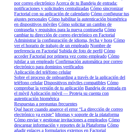
por correo electrónico
Acerca de tu Bandeja de entrada:
notificaciones y solicitudes centralizadas
Cómo sincronizar
Factorial con su aplicación de calendario
Cómo configurar tus
ajustes personales
Cómo habilitar la autenticación biométrica
en dispositivos móviles
Cómo solicitar un cambio de
contraseña y requisitos para la nueva contraseña
Cómo
cambiar tu dirección de correo electrónico en Factorial
Administrar la configuración de idioma, fecha y hora
Cómo
ver el horario de trabajo de un empleado
Nombre de
preferencia en Factorial
Subida de foto de perfil
Cómo
acceder Factorial por primera vez como empleado
Cómo
jubilar a un empleado
Confirmación automática por correo
electrónico para dominios verificados
Aplicación del teléfono celular
Sobre el proceso de onboarding a través de la aplicación del
teléfono celular
Dispositivos móviles compatibles
Cómo
comprobar la versión de tu aplicación
Bandeja de entrada en
el móvil
Aplicación móvil — Proteja su cuenta con
autenticación biométrica
Respuestas a preguntas frecuentes
Qué hacer cuando aparece el error “La dirección de correo
electrónico ya existe”
Idiomas y soporte de la plataforma
Cómo enviar y gestionar invitaciones a empleados
Cómo
descargar información y reportes de la Plataforma
Cómo
añadir enlaces a formularios externos en Factorial