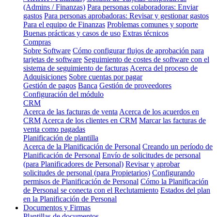
(Admins / Finanzas)
Para personas colaboradoras: Enviar
gastos
Para personas aprobadoras: Revisar y gestionar gastos
Para el equipo de Finanzas
Problemas comunes y soporte
Buenas prácticas y casos de uso
Extras técnicos
Compras
Sobre Software
Cómo configurar flujos de aprobación para
tarjetas de software
Seguimiento de costes de software con el
sistema de seguimiento de facturas
Acerca del proceso de
Adquisiciones
Sobre cuentas por pagar
Gestión de pagos
Banca
Gestión de proveedores
Configuración del módulo
CRM
Acerca de las facturas de venta
Acerca de los acuerdos en
CRM
Acerca de los clientes en CRM
Marcar las facturas de
venta como pagadas
Planificación de plantilla
Acerca de la Planificación de Personal
Creando un período de
Planificación de Personal
Envío de solicitudes de personal
(para Planificadores de Personal)
Revisar y aprobar
solicitudes de personal (para Propietarios)
Configurando
permisos de Planificación de Personal
Cómo la Planificación
de Personal se conecta con el Reclutamiento
Estados del plan
en la Planificación de Personal
Documentos y Firmas
Plantillas de documentos