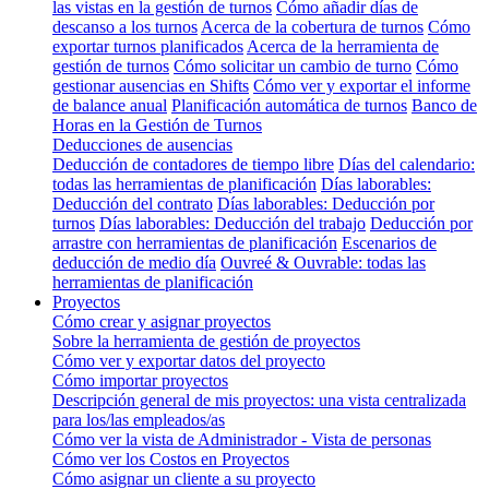
las vistas en la gestión de turnos
Cómo añadir días de
descanso a los turnos
Acerca de la cobertura de turnos
Cómo
exportar turnos planificados
Acerca de la herramienta de
gestión de turnos
Cómo solicitar un cambio de turno
Cómo
gestionar ausencias en Shifts
Cómo ver y exportar el informe
de balance anual
Planificación automática de turnos
Banco de
Horas en la Gestión de Turnos
Deducciones de ausencias
Deducción de contadores de tiempo libre
Días del calendario:
todas las herramientas de planificación
Días laborables:
Deducción del contrato
Días laborables: Deducción por
turnos
Días laborables: Deducción del trabajo
Deducción por
arrastre con herramientas de planificación
Escenarios de
deducción de medio día
Ouvreé & Ouvrable: todas las
herramientas de planificación
Proyectos
Cómo crear y asignar proyectos
Sobre la herramienta de gestión de proyectos
Cómo ver y exportar datos del proyecto
Cómo importar proyectos
Descripción general de mis proyectos: una vista centralizada
para los/las empleados/as
Cómo ver la vista de Administrador - Vista de personas
Cómo ver los Costos en Proyectos
Cómo asignar un cliente a su proyecto