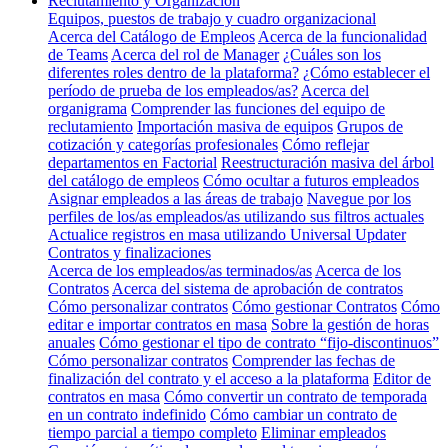
Reclutamiento y Organización
Equipos, puestos de trabajo y cuadro organizacional
Acerca del Catálogo de Empleos
Acerca de la funcionalidad
de Teams
Acerca del rol de Manager
¿Cuáles son los
diferentes roles dentro de la plataforma?
¿Cómo establecer el
período de prueba de los empleados/as?
Acerca del
organigrama
Comprender las funciones del equipo de
reclutamiento
Importación masiva de equipos
Grupos de
cotización y categorías profesionales
Cómo reflejar
departamentos en Factorial
Reestructuración masiva del árbol
del catálogo de empleos
Cómo ocultar a futuros empleados
Asignar empleados a las áreas de trabajo
Navegue por los
perfiles de los/as empleados/as utilizando sus filtros actuales
Actualice registros en masa utilizando Universal Updater
Contratos y finalizaciones
Acerca de los empleados/as terminados/as
Acerca de los
Contratos
Acerca del sistema de aprobación de contratos
Cómo personalizar contratos
Cómo gestionar Contratos
Cómo
editar e importar contratos en masa
Sobre la gestión de horas
anuales
Cómo gestionar el tipo de contrato “fijo-discontinuos”
Cómo personalizar contratos
Comprender las fechas de
finalización del contrato y el acceso a la plataforma
Editor de
contratos en masa
Cómo convertir un contrato de temporada
en un contrato indefinido
Cómo cambiar un contrato de
tiempo parcial a tiempo completo
Eliminar empleados