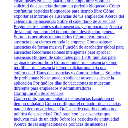
crear ajustes en la asignación de tiempo libre
Sobre la
solicitud de ausencias durante un período bloqueado
Cómo
configurar períodos bloqueados para tiempo libre
Cómo
exportar el informe de ausencias de tus empleados
Acerca del
calendario de ausencias
Sobre el calendario de ausencias
Preguntas frecuentes sobre ausencias y aprobaciones
Acerca
de la configuración del tiempo libre: descripción general
Sobre los permisos remunerados
Cómo crear tipos de
ausencia para cierres en toda la empresa
Cómo asignar
ausencias de forma masiva
Función de aprobador global para
ausencias
Recomendaciones inteligentes para aprobar
ausencias
Bloqueo de solicitudes por 15/30 minutos para
asignaciones por hora
Cómo eliminar una ausencia
Cómo
modificar una ausencia
Cómo solicitar una baja por
enfermedad
Tipos de ausencias y cómo solicitarlas
Solución
de problemas: No se pueden solicitar ausencias desde la
aplicación
Por qué los días de vacaciones se muestran
diferente para empleados y administradores
Configuración de ausencias
Cómo configurar un contador de ausencias basado en el
tiempo trabajado
Cómo configurar el contador de ausencias
para el tiempo adicional
¿Qué sucede cuando elimino una
política de ausencias?
Qué pasa con las ausencias que
incluyen más de un ciclo
Sobre los períodos de antigüedad
Acerca de las asignaciones de políticas de ausencias