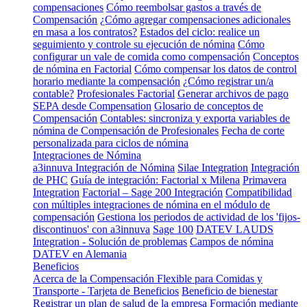
compensaciones
Cómo reembolsar gastos a través de
Compensación
¿Cómo agregar compensaciones adicionales
en masa a los contratos?
Estados del ciclo: realice un
seguimiento y controle su ejecución de nómina
Cómo
configurar un vale de comida como compensación
Conceptos
de nómina en Factorial
Cómo compensar los datos de control
horario mediante la compensación
¿Cómo registrar un/a
contable?
Profesionales Factorial
Generar archivos de pago
SEPA desde Compensation
Glosario de conceptos de
Compensación
Contables: sincroniza y exporta variables de
nómina de Compensación de Profesionales
Fecha de corte
personalizada para ciclos de nómina
Integraciones de Nómina
a3innuva Integración de Nómina
Silae Integration
Integración
de PHC
Guía de integración: Factorial x Milena
Primavera
Integration
Factorial – Sage 200 Integración
Compatibilidad
con múltiples integraciones de nómina en el módulo de
compensación
Gestiona los periodos de actividad de los 'fijos-
discontinuos' con a3innuva
Sage 100
DATEV LAUDS
Integration - Solución de problemas
Campos de nómina
DATEV en Alemania
Beneficios
Acerca de la Compensación Flexible para Comidas y
Transporte - Tarjeta de Beneficios
Beneficio de bienestar
Registrar un plan de salud de la empresa
Formación mediante