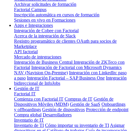
Archivar solicitudes de formación
Factorial Campus
Inscripción automática en cursos de formación
Sesiones en vivo en Formaciones
Apps e Integraciones
Integración de Cobee con Factorial
Acerca de la integración de Slack
Registro programático de clientes OAuth para socios de
Marketplace
API factorial
Mercado de integraciones
Integración de Business Central
Integración de ZKTeco con
Factorial
Integración de Factorial con Microsoft Dynamics
NAV (Navision On-Premise)
Integración con LinkedIn: paso
a paso
Integración Factorial – SAP Business One
Integración
bidireccional de InfoJobs
Gestión de IT
Factorial IT
Comienza con Factorial IT
Compras de IT
Gestión de
Dispositivos Móviles (MDM)
Gestión de SaaS
Onboardings
y offboardings
Gestión de dispositivos
Protección de endpoint
Compra global
Desarrolladores
Inventario de IT
Inventario de TI
Cómo importar su inventario de TI
Asignar
dispositivos en el Catálogo de trabajos
Guía de incorporación