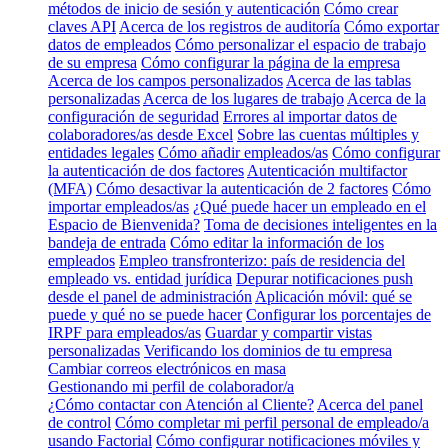
métodos de inicio de sesión y autenticación
Cómo crear
claves API
Acerca de los registros de auditoría
Cómo exportar
datos de empleados
Cómo personalizar el espacio de trabajo
de su empresa
Cómo configurar la página de la empresa
Acerca de los campos personalizados
Acerca de las tablas
personalizadas
Acerca de los lugares de trabajo
Acerca de la
configuración de seguridad
Errores al importar datos de
colaboradores/as desde Excel
Sobre las cuentas múltiples y
entidades legales
Cómo añadir empleados/as
Cómo configurar
la autenticación de dos factores
Autenticación multifactor
(MFA)
Cómo desactivar la autenticación de 2 factores
Cómo
importar empleados/as
¿Qué puede hacer un empleado en el
Espacio de Bienvenida?
Toma de decisiones inteligentes en la
bandeja de entrada
Cómo editar la información de los
empleados
Empleo transfronterizo: país de residencia del
empleado vs. entidad jurídica
Depurar notificaciones push
desde el panel de administración
Aplicación móvil: qué se
puede y qué no se puede hacer
Configurar los porcentajes de
IRPF para empleados/as
Guardar y compartir vistas
personalizadas
Verificando los dominios de tu empresa
Cambiar correos electrónicos en masa
Gestionando mi perfil de colaborador/a
¿Cómo contactar con Atención al Cliente?
Acerca del panel
de control
Cómo completar mi perfil personal de empleado/a
usando Factorial
Cómo configurar notificaciones móviles y