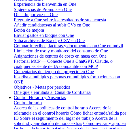
Experiencia de bienvenida en One
Sugerencias de Prompts en One
Dictado por voz en One
Pregunte a One sobre los resultados de su encuesta
Añadir candidatos/as al subir CVs en One
Botón de mejora
Enviar gastos en bloque con One
Suba archivos de Excel y CSV en One
Compartir recibos, facturas y documentos con One en móvil
Limitación de uso y monitoreo del consumo de One
Asignaciones de centros de costo en masa con One
Factorial MCP — Conecte One a ChatGPT, Claude, o
cualquier asistente de IA compatible con MCP
Comentarios de tiempo del proyecto en One
Inscriba a múltiples personas en múltiples formaciones con
ONE
Objetivos - Metas por períodos
One queja enrutada al Canal de Confianza
Control Horario y Ausencias
Control horario
Acerca de las políticas de control horario
Acerca de la
tolerancia en el control horario
Cómo fichar entrada/salida por
ID
Sobre el seguimiento del lugar de trabajo
Acerca de la
solicitud y aprobación de horas extras
Cómo revisar y aprobar
las hojas de horas trabajadas
Acerca de las horas estimadas y