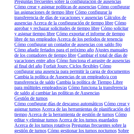
Preguntas frecuentes sobre la configuración de ausencias
Cómo crear y asignar políticas de ausencias
Cómo configurar
las asignaciones de tiempo libre
Cómo configurar la
transferencia de días de vacaciones y ausencias
Cálculos de
ausencias
Acerca de la configuración de tiempo libre
Cómo
aprobar y rechazar solicitudes de tiempo libre
Cómo solicitar
y asignar tiempo libre
Cómo exportar el informe de tiempo
libre de tus empleados
Acerca de los períodos de tenencia
Cómo configurar un contador de ausencias con saldo fijo
Cómo añadir feriados para el próximo año
Ajustes manuales
de los contadores de tiempo libre
Cambiar el total de días de
vacaciones entre años
Cómo funciona el arrastre de ausencias
al final del año
Forfait Jours: Ciclos flexibles
Cómo
configurar una ausencia para permitir la carga de documentos
Cambia la política de Ausencias de un empleado/a con
transferencia de saldo
Cambia la política de Tiempo Libre
para múltiples empleados/as
Cómo funciona la transferencia
de saldo al cambiar las políticas de Ausencias
Gestión de turnos
Cómo configurar días de descanso automáticos
Cómo crear y
asignar turnos
Acerca de las herramientas de planificación del
tiempo
Acerca de la herramienta de gestión de turnos
Cómo
editar y eliminar turnos
Acerca de los turnos guardados
Acerca de los turnos rotativos
Preguntas frecuentes sobre la
gestión de turnos
Cómo gestionar los turnos nocturnos
Sobre