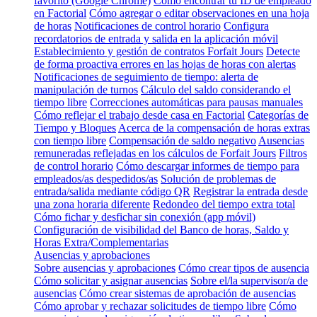
favorito (Google Chrome)
Cómo encontrar tu ID de empleado
en Factorial
Cómo agregar o editar observaciones en una hoja
de horas
Notificaciones de control horario
Configura
recordatorios de entrada y salida en la aplicación móvil
Establecimiento y gestión de contratos Forfait Jours
Detecte
de forma proactiva errores en las hojas de horas con alertas
Notificaciones de seguimiento de tiempo: alerta de
manipulación de turnos
Cálculo del saldo considerando el
tiempo libre
Correcciones automáticas para pausas manuales
Cómo reflejar el trabajo desde casa en Factorial
Categorías de
Tiempo y Bloques
Acerca de la compensación de horas extras
con tiempo libre
Compensación de saldo negativo
Ausencias
remuneradas reflejadas en los cálculos de Forfait Jours
Filtros
de control horario
Cómo descargar informes de tiempo para
empleados/as despedidos/as
Solución de problemas de
entrada/salida mediante código QR
Registrar la entrada desde
una zona horaria diferente
Redondeo del tiempo extra total
Cómo fichar y desfichar sin conexión (app móvil)
Configuración de visibilidad del Banco de horas, Saldo y
Horas Extra/Complementarias
Ausencias y aprobaciones
Sobre ausencias y aprobaciones
Cómo crear tipos de ausencia
Cómo solicitar y asignar ausencias
Sobre el/la supervisor/a de
ausencias
Cómo crear sistemas de aprobación de ausencias
Cómo aprobar y rechazar solicitudes de tiempo libre
Cómo