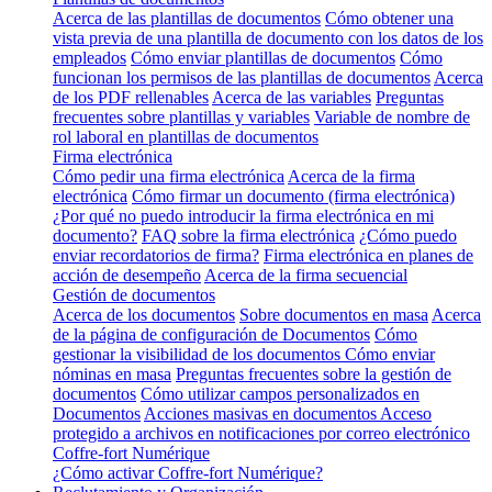
Acerca de las plantillas de documentos
Cómo obtener una
vista previa de una plantilla de documento con los datos de los
empleados
Cómo enviar plantillas de documentos
Cómo
funcionan los permisos de las plantillas de documentos
Acerca
de los PDF rellenables
Acerca de las variables
Preguntas
frecuentes sobre plantillas y variables
Variable de nombre de
rol laboral en plantillas de documentos
Firma electrónica
Cómo pedir una firma electrónica
Acerca de la firma
electrónica
Cómo firmar un documento (firma electrónica)
¿Por qué no puedo introducir la firma electrónica en mi
documento?
FAQ sobre la firma electrónica
¿Cómo puedo
enviar recordatorios de firma?
Firma electrónica en planes de
acción de desempeño
Acerca de la firma secuencial
Gestión de documentos
Acerca de los documentos
Sobre documentos en masa
Acerca
de la página de configuración de Documentos
Cómo
gestionar la visibilidad de los documentos
Cómo enviar
nóminas en masa
Preguntas frecuentes sobre la gestión de
documentos
Cómo utilizar campos personalizados en
Documentos
Acciones masivas en documentos
Acceso
protegido a archivos en notificaciones por correo electrónico
Coffre-fort Numérique
¿Cómo activar Coffre-fort Numérique?