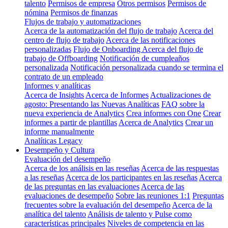
talento
Permisos de empresa
Otros permisos
Permisos de
nómina
Permisos de finanzas
Flujos de trabajo y automatizaciones
Acerca de la automatización del flujo de trabajo
Acerca del
centro de flujo de trabajo
Acerca de las notificaciones
personalizadas
Flujo de Onboarding
Acerca del flujo de
trabajo de Offboarding
Notificación de cumpleaños
personalizada
Notificación personalizada cuando se termina el
contrato de un empleado
Informes y analíticas
Acerca de Insights
Acerca de Informes
Actualizaciones de
agosto: Presentando las Nuevas Analíticas
FAQ sobre la
nueva experiencia de Analytics
Crea informes con One
Crear
informes a partir de plantillas
Acerca de Analytics
Crear un
informe manualmente
Analíticas Legacy
Desempeño y Cultura
Evaluación del desempeño
Acerca de los análisis en las reseñas
Acerca de las respuestas
a las reseñas
Acerca de los participantes en las reseñas
Acerca
de las preguntas en las evaluaciones
Acerca de las
evaluaciones de desempeño
Sobre las reuniones 1:1
Preguntas
frecuentes sobre la evaluación del desempeño
Acerca de la
analítica del talento
Análisis de talento y Pulse como
características principales
Niveles de competencia en las