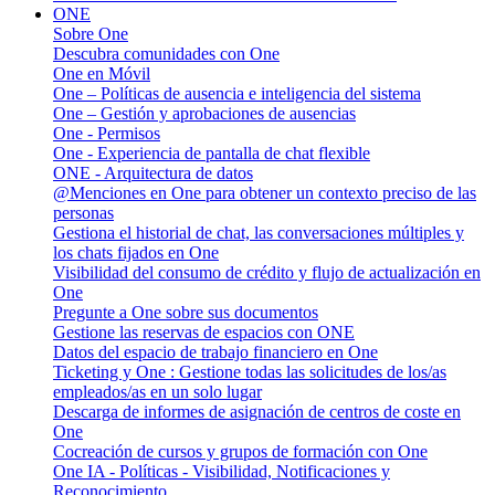
ONE
Sobre One
Descubra comunidades con One
One en Móvil
One – Políticas de ausencia e inteligencia del sistema
One – Gestión y aprobaciones de ausencias
One - Permisos
One - Experiencia de pantalla de chat flexible
ONE - Arquitectura de datos
@Menciones en One para obtener un contexto preciso de las
personas
Gestiona el historial de chat, las conversaciones múltiples y
los chats fijados en One
Visibilidad del consumo de crédito y flujo de actualización en
One
Pregunte a One sobre sus documentos
Gestione las reservas de espacios con ONE
Datos del espacio de trabajo financiero en One
Ticketing y One : Gestione todas las solicitudes de los/as
empleados/as en un solo lugar
Descarga de informes de asignación de centros de coste en
One
Cocreación de cursos y grupos de formación con One
One IA - Políticas - Visibilidad, Notificaciones y
Reconocimiento