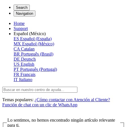
Search
Navigation
Home
Support
Español (México)
ES
Español (España)
MX
Español (México)
CA
Catalan
BR
Português (Brasil)
DE
Deutsch
US
English
PT
Português (Portugal)
FR
Français
IT
Italiano
Temas populares:
¿Cómo contactar con Atención al Cliente?
Función de chat con un clic de WhatsApp
Lo sentimos, no hemos encontrado ningún artículo relevante
para ti.