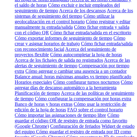
el saldo de horas
Cómo excluir e incluir empleados del
seguimiento de tiempo
Acerca de los descansos
Acerca de los
sistemas de seguimiento del tiempo
Cómo utilizar la
geolocalización en el control horario
Cómo registrar y editar
manualmente tu entrada/salida
Cómo fichar entrada y salida
con el código QR
Cómo fichar entrada/salida en el escritorio
Cómo exportar informes de seguimiento de tiempo
Cómo
crear y asignar horarios de trabajo
Cómo fichar entrada/salida
con reconocimiento facial
Acerca del seguimiento de
proyectos flexible
Cómo autocompletar la hoja de horas
Acerca de los fichajes de salida no registrados
Acerca de las
alertas de seguimiento de tiempo
Compensación por tiempo
extra
Cómo agregar o cambiar una ausencia a un contador
Balance anual: horas máximas anuales vs tiempo planificado
Horarios especiales
Cómo configurar turnos nocturnos
Cómo
agregar días de descanso automático a la herramienta
Planificación de tiempo
Acerca de las políticas de seguimiento
de tiempo
Cómo configurar la compensación por horas extra
Banco de horas y horas extras
Cómo usar la restricción de
edición de la hoja de horas
FAQ sobre el control horario
Cómo importar las asignaciones de tiempo libre
Cómo
guardar el código QR de registro de entrada como favorito
(Google Chrome)
Configuración de feriados
Widget de estado
del equipo
Cómo guardar el registro de entrada por ID como