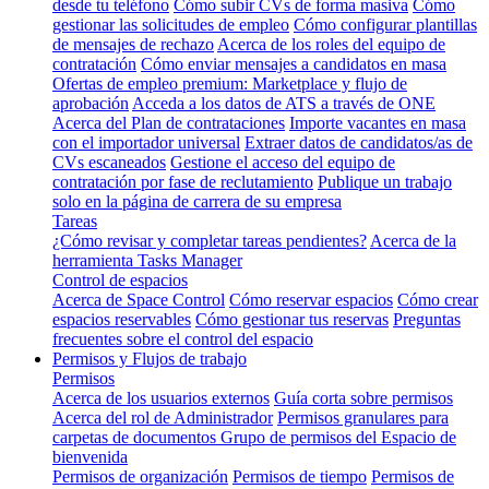
desde tu teléfono
Cómo subir CVs de forma masiva
Cómo
gestionar las solicitudes de empleo
Cómo configurar plantillas
de mensajes de rechazo
Acerca de los roles del equipo de
contratación
Cómo enviar mensajes a candidatos en masa
Ofertas de empleo premium: Marketplace y flujo de
aprobación
Acceda a los datos de ATS a través de ONE
Acerca del Plan de contrataciones
Importe vacantes en masa
con el importador universal
Extraer datos de candidatos/as de
CVs escaneados
Gestione el acceso del equipo de
contratación por fase de reclutamiento
Publique un trabajo
solo en la página de carrera de su empresa
Tareas
¿Cómo revisar y completar tareas pendientes?
Acerca de la
herramienta Tasks Manager
Control de espacios
Acerca de Space Control
Cómo reservar espacios
Cómo crear
espacios reservables
Cómo gestionar tus reservas
Preguntas
frecuentes sobre el control del espacio
Permisos y Flujos de trabajo
Permisos
Acerca de los usuarios externos
Guía corta sobre permisos
Acerca del rol de Administrador
Permisos granulares para
carpetas de documentos
Grupo de permisos del Espacio de
bienvenida
Permisos de organización
Permisos de tiempo
Permisos de