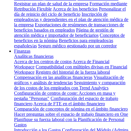
Registrar un plan de salud de la empresa
Formación mediante
Retribución Flexible
Acerca de los beneficios
Personalizar el
día de reinicio del ciclo de beneficio
Inscripción de
empleados/as y dependientes en el plan de atención médica de
la empresa
Exportaciones de resúmenes de transacciones de
beneficios basados en empleados
Página de gestión de
atención médica e importador de beneficiarios
Conceptos de
beneficios en la nómina
Beneficios para empleados/as
españoles/as
Seguro médico gestionado por un corredor
Finanzas
Analíticas financieras
Acerca de los centros de costos
Acerca de Financial
Workspace
Compatibilidad con múltiples divisas en Financial
Workspace
Registro del historial de la fuerza laboral
Compensación en las analíticas financieras
Visualización de
gráficos y análisis de tendencias
Seguimiento y comparación
de los costos de los empleados con Trend Analytics
Configuración de centros de coste: Acciones en masa y
pestaña "Personas"
Configuración del espacio de trabajo
financiero
Acerca de FTE en el ámbito financiero
Comparación de conceptos de nómina en el ámbito financiero
Hacer preguntas sobre el espacio de trabajo financiero en One
Planifique su fuerza laboral con la Planificación de Personal
Gastos
Introducción a los Gastos
Configuración del Módulo (Admins