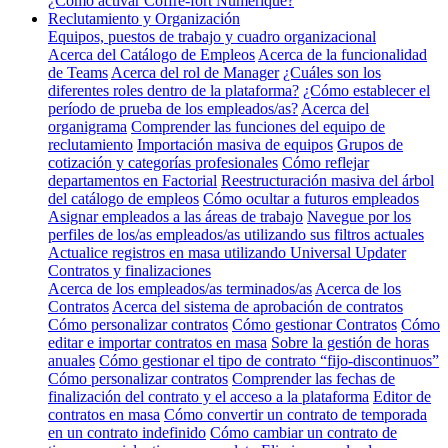
¿Cómo activar Coffre-fort Numérique?
Reclutamiento y Organización
Equipos, puestos de trabajo y cuadro organizacional
Acerca del Catálogo de Empleos
Acerca de la funcionalidad
de Teams
Acerca del rol de Manager
¿Cuáles son los
diferentes roles dentro de la plataforma?
¿Cómo establecer el
período de prueba de los empleados/as?
Acerca del
organigrama
Comprender las funciones del equipo de
reclutamiento
Importación masiva de equipos
Grupos de
cotización y categorías profesionales
Cómo reflejar
departamentos en Factorial
Reestructuración masiva del árbol
del catálogo de empleos
Cómo ocultar a futuros empleados
Asignar empleados a las áreas de trabajo
Navegue por los
perfiles de los/as empleados/as utilizando sus filtros actuales
Actualice registros en masa utilizando Universal Updater
Contratos y finalizaciones
Acerca de los empleados/as terminados/as
Acerca de los
Contratos
Acerca del sistema de aprobación de contratos
Cómo personalizar contratos
Cómo gestionar Contratos
Cómo
editar e importar contratos en masa
Sobre la gestión de horas
anuales
Cómo gestionar el tipo de contrato “fijo-discontinuos”
Cómo personalizar contratos
Comprender las fechas de
finalización del contrato y el acceso a la plataforma
Editor de
contratos en masa
Cómo convertir un contrato de temporada
en un contrato indefinido
Cómo cambiar un contrato de