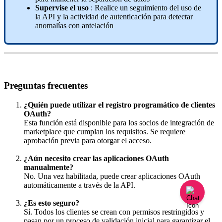
Supervise
el
uso
:
Realice
un
seguimiento
del
uso
de
la
API
y
la
actividad
de
autenticaci
ó
n
para
detectar
anomal
í
as
con
antelaci
ó
n
Preguntas
frecuentes
¿
Qui
é
n
puede
utilizar
el
registro
program
á
tico
de
clientes
OAuth
?
Esta
funci
ó
n
est
á
disponible
para
los
socios
de
integraci
ó
n
de
marketplace
que
cumplan
los
requisitos
.
Se
requiere
aprobaci
ó
n
previa
para
otorgar
el
acceso
.
¿
A
ú
n
necesito
crear
las
aplicaciones
OAuth
manualmente
?
No
.
Una
vez
habilitada
,
puede
crear
aplicaciones
OAuth
autom
á
ticamente
a
trav
é
s
de
la
API
.
¿
Es
esto
seguro
?
S
í
.
Todos
los
clientes
se
crean
con
permisos
restringidos
y
pasan
por
un
proceso
de
validaci
ó
n
inicial
para
garantizar
el