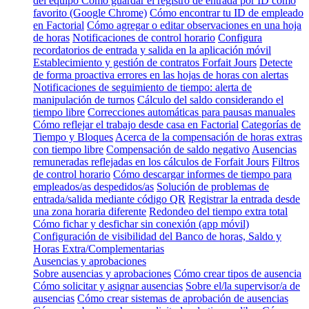
del equipo
Cómo guardar el registro de entrada por ID como
favorito (Google Chrome)
Cómo encontrar tu ID de empleado
en Factorial
Cómo agregar o editar observaciones en una hoja
de horas
Notificaciones de control horario
Configura
recordatorios de entrada y salida en la aplicación móvil
Establecimiento y gestión de contratos Forfait Jours
Detecte
de forma proactiva errores en las hojas de horas con alertas
Notificaciones de seguimiento de tiempo: alerta de
manipulación de turnos
Cálculo del saldo considerando el
tiempo libre
Correcciones automáticas para pausas manuales
Cómo reflejar el trabajo desde casa en Factorial
Categorías de
Tiempo y Bloques
Acerca de la compensación de horas extras
con tiempo libre
Compensación de saldo negativo
Ausencias
remuneradas reflejadas en los cálculos de Forfait Jours
Filtros
de control horario
Cómo descargar informes de tiempo para
empleados/as despedidos/as
Solución de problemas de
entrada/salida mediante código QR
Registrar la entrada desde
una zona horaria diferente
Redondeo del tiempo extra total
Cómo fichar y desfichar sin conexión (app móvil)
Configuración de visibilidad del Banco de horas, Saldo y
Horas Extra/Complementarias
Ausencias y aprobaciones
Sobre ausencias y aprobaciones
Cómo crear tipos de ausencia
Cómo solicitar y asignar ausencias
Sobre el/la supervisor/a de
ausencias
Cómo crear sistemas de aprobación de ausencias