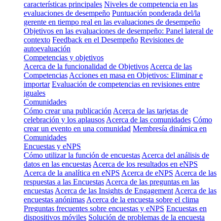
características principales
Niveles de competencia en las
evaluaciones de desempeño
Puntuación ponderada del/la
gerente en tiempo real en las evaluaciones de desempeño
Objetivos en las evaluaciones de desempeño: Panel lateral de
contexto
Feedback en el Desempeño
Revisiones de
autoevaluación
Competencias y objetivos
Acerca de la funcionalidad de Objetivos
Acerca de las
Competencias
Acciones en masa en Objetivos: Eliminar e
importar
Evaluación de competencias en revisiones entre
iguales
Comunidades
Cómo crear una publicación
Acerca de las tarjetas de
celebración y los aplausos
Acerca de las comunidades
Cómo
crear un evento en una comunidad
Membresía dinámica en
Comunidades
Encuestas y eNPS
Cómo utilizar la función de encuestas
Acerca del análisis de
datos en las encuestas
Acerca de los resultados en eNPS
Acerca de la analítica en eNPS
Acerca de eNPS
Acerca de las
respuestas a las Encuestas
Acerca de las preguntas en las
encuestas
Acerca de las Insights de Engagement
Acerca de las
encuestas anónimas
Acerca de la encuesta sobre el clima
Preguntas frecuentes sobre encuestas y eNPS
Encuestas en
dispositivos móviles
Solución de problemas de la encuesta