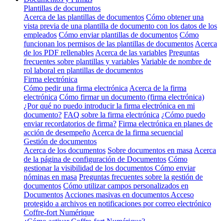
Plantillas de documentos
Acerca de las plantillas de documentos
Cómo obtener una
vista previa de una plantilla de documento con los datos de los
empleados
Cómo enviar plantillas de documentos
Cómo
funcionan los permisos de las plantillas de documentos
Acerca
de los PDF rellenables
Acerca de las variables
Preguntas
frecuentes sobre plantillas y variables
Variable de nombre de
rol laboral en plantillas de documentos
Firma electrónica
Cómo pedir una firma electrónica
Acerca de la firma
electrónica
Cómo firmar un documento (firma electrónica)
¿Por qué no puedo introducir la firma electrónica en mi
documento?
FAQ sobre la firma electrónica
¿Cómo puedo
enviar recordatorios de firma?
Firma electrónica en planes de
acción de desempeño
Acerca de la firma secuencial
Gestión de documentos
Acerca de los documentos
Sobre documentos en masa
Acerca
de la página de configuración de Documentos
Cómo
gestionar la visibilidad de los documentos
Cómo enviar
nóminas en masa
Preguntas frecuentes sobre la gestión de
documentos
Cómo utilizar campos personalizados en
Documentos
Acciones masivas en documentos
Acceso
protegido a archivos en notificaciones por correo electrónico
Coffre-fort Numérique