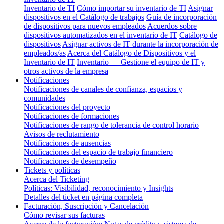
Inventario de TI
Cómo importar su inventario de TI
Asignar
dispositivos en el Catálogo de trabajos
Guía de incorporación
de dispositivos para nuevos empleados
Acuerdos sobre
dispositivos automatizados en el inventario de IT
Catálogo de
dispositivos
Asignar activos de IT durante la incorporación de
empleados/as
Acerca del Catálogo de Dispositivos y el
Inventario de IT
Inventario — Gestione el equipo de IT y
otros activos de la empresa
Notificaciones
Notificaciones de canales de confianza, espacios y
comunidades
Notificaciones del proyecto
Notificaciones de formaciones
Notificaciones de rango de tolerancia de control horario
Avisos de reclutamiento
Notificaciones de ausencias
Notificaciones del espacio de trabajo financiero
Notificaciones de desempeño
Tickets y políticas
Acerca del Ticketing
Políticas: Visibilidad, reconocimiento y Insights
Detalles del ticket en página completa
Facturación, Suscripción y Cancelación
Cómo revisar sus facturas