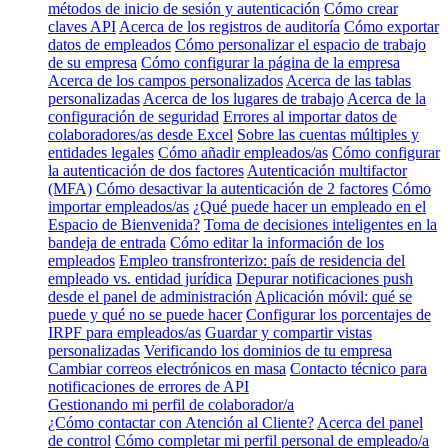
métodos de inicio de sesión y autenticación
Cómo crear
claves API
Acerca de los registros de auditoría
Cómo exportar
datos de empleados
Cómo personalizar el espacio de trabajo
de su empresa
Cómo configurar la página de la empresa
Acerca de los campos personalizados
Acerca de las tablas
personalizadas
Acerca de los lugares de trabajo
Acerca de la
configuración de seguridad
Errores al importar datos de
colaboradores/as desde Excel
Sobre las cuentas múltiples y
entidades legales
Cómo añadir empleados/as
Cómo configurar
la autenticación de dos factores
Autenticación multifactor
(MFA)
Cómo desactivar la autenticación de 2 factores
Cómo
importar empleados/as
¿Qué puede hacer un empleado en el
Espacio de Bienvenida?
Toma de decisiones inteligentes en la
bandeja de entrada
Cómo editar la información de los
empleados
Empleo transfronterizo: país de residencia del
empleado vs. entidad jurídica
Depurar notificaciones push
desde el panel de administración
Aplicación móvil: qué se
puede y qué no se puede hacer
Configurar los porcentajes de
IRPF para empleados/as
Guardar y compartir vistas
personalizadas
Verificando los dominios de tu empresa
Cambiar correos electrónicos en masa
Contacto técnico para
notificaciones de errores de API
Gestionando mi perfil de colaborador/a
¿Cómo contactar con Atención al Cliente?
Acerca del panel
de control
Cómo completar mi perfil personal de empleado/a