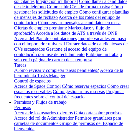
solicitantes
Integración multiportal
Cómo llamar a candidatos
desde tu teléfono
Cómo subir CVs de forma masiva
Cómo
gestionar las solicitudes de empleo
Cómo configurar plantillas
de mensajes de rechazo
Acerca de los roles del equipo de
contratación
Cómo enviar mensajes a candidatos en masa
Ofertas de empleo premium: Marketplace y flujo de
aprobación
Acceda a los datos de ATS a través de ONE
Acerca del Plan de contrataciones
Importe vacantes en masa
con el importador universal
Extraer datos de candidatos/as de
CVs escaneados
Gestione el acceso del equipo de
contratación por fase de reclutamiento
Publique un trabajo
solo en la página de carrera de su empresa
Tareas
¿Cómo revisar y completar tareas pendientes?
Acerca de la
herramienta Tasks Manager
Control de espacios
Acerca de Space Control
Cómo reservar espacios
Cómo crear
espacios reservables
Cómo gestionar tus reservas
Preguntas
frecuentes sobre el control del espacio
Permisos y Flujos de trabajo
Permisos
Acerca de los usuarios externos
Guía corta sobre permisos
Acerca del rol de Administrador
Permisos granulares para
carpetas de documentos
Grupo de permisos del Espacio de
bienvenida