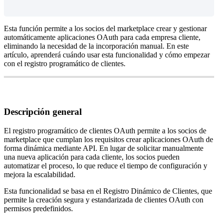
Esta
funci
ó
n
permite
a
los
socios
del
marketplace
crear
y
gestionar
autom
á
ticamente
aplicaciones
OAuth
para
cada
empresa
cliente
,
eliminando
la
necesidad
de
la
incorporaci
ó
n
manual
.
En
este
art
í
culo
,
aprender
á
cu
á
ndo
usar
esta
funcionalidad
y
c
ó
mo
empezar
con
el
registro
program
á
tico
de
clientes
.
Descripci
ó
n
general
El
registro
program
á
tico
de
clientes
OAuth
permite
a
los
socios
de
marketplace
que
cumplan
los
requisitos
crear
aplicaciones
OAuth
de
forma
din
á
mica
mediante
API
.
En
lugar
de
solicitar
manualmente
una
nueva
aplicaci
ó
n
para
cada
cliente
,
los
socios
pueden
automatizar
el
proceso
,
lo
que
reduce
el
tiempo
de
configuraci
ó
n
y
mejora
la
escalabilidad
.
Esta
funcionalidad
se
basa
en
el
Registro
Din
á
mico
de
Clientes
,
que
permite
la
creaci
ó
n
segura
y
estandarizada
de
clientes
OAuth
con
permisos
predefinidos
.