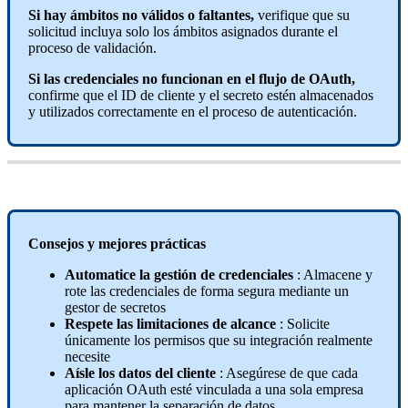
Si
hay
á
mbitos
no
v
á
lidos
o
faltantes
,
verifique
que
su
solicitud
incluya
solo
los
á
mbitos
asignados
durante
el
proceso
de
validaci
ó
n
.
Si
las
credenciales
no
funcionan
en
el
flujo
de
OAuth
,
confirme
que
el
ID
de
cliente
y
el
secreto
est
é
n
almacenados
y
utilizados
correctamente
en
el
proceso
de
autenticaci
ó
n
.
Consejos
y
mejores
pr
á
cticas
Automatice
la
gesti
ó
n
de
credenciales
:
Almacene
y
rote
las
credenciales
de
forma
segura
mediante
un
gestor
de
secretos
Respete
las
limitaciones
de
alcance
:
Solicite
ú
nicamente
los
permisos
que
su
integraci
ó
n
realmente
necesite
A
í
sle
los
datos
del
cliente
:
Aseg
ú
rese
de
que
cada
aplicaci
ó
n
OAuth
est
é
vinculada
a
una
sola
empresa
para
mantener
la
separaci
ó
n
de
datos