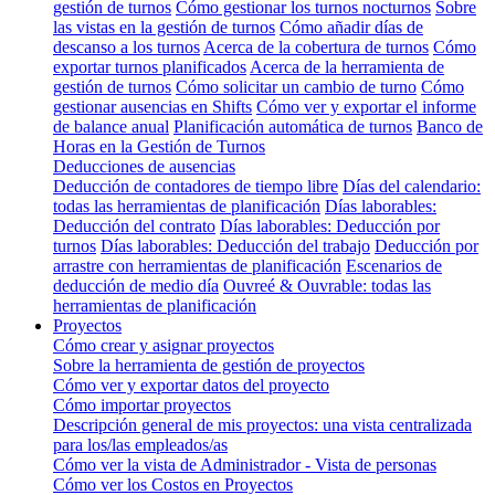
gestión de turnos
Cómo gestionar los turnos nocturnos
Sobre
las vistas en la gestión de turnos
Cómo añadir días de
descanso a los turnos
Acerca de la cobertura de turnos
Cómo
exportar turnos planificados
Acerca de la herramienta de
gestión de turnos
Cómo solicitar un cambio de turno
Cómo
gestionar ausencias en Shifts
Cómo ver y exportar el informe
de balance anual
Planificación automática de turnos
Banco de
Horas en la Gestión de Turnos
Deducciones de ausencias
Deducción de contadores de tiempo libre
Días del calendario:
todas las herramientas de planificación
Días laborables:
Deducción del contrato
Días laborables: Deducción por
turnos
Días laborables: Deducción del trabajo
Deducción por
arrastre con herramientas de planificación
Escenarios de
deducción de medio día
Ouvreé & Ouvrable: todas las
herramientas de planificación
Proyectos
Cómo crear y asignar proyectos
Sobre la herramienta de gestión de proyectos
Cómo ver y exportar datos del proyecto
Cómo importar proyectos
Descripción general de mis proyectos: una vista centralizada
para los/las empleados/as
Cómo ver la vista de Administrador - Vista de personas
Cómo ver los Costos en Proyectos