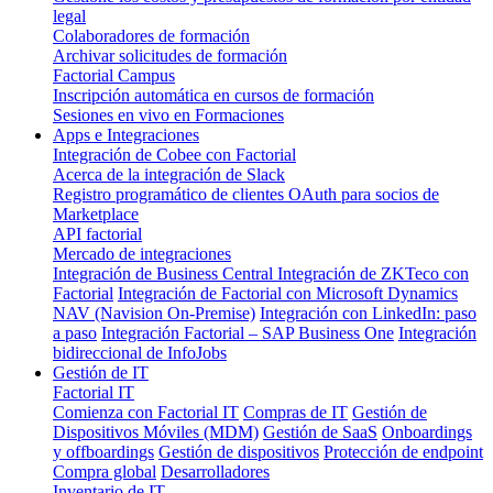
legal
Colaboradores de formación
Archivar solicitudes de formación
Factorial Campus
Inscripción automática en cursos de formación
Sesiones en vivo en Formaciones
Apps e Integraciones
Integración de Cobee con Factorial
Acerca de la integración de Slack
Registro programático de clientes OAuth para socios de
Marketplace
API factorial
Mercado de integraciones
Integración de Business Central
Integración de ZKTeco con
Factorial
Integración de Factorial con Microsoft Dynamics
NAV (Navision On-Premise)
Integración con LinkedIn: paso
a paso
Integración Factorial – SAP Business One
Integración
bidireccional de InfoJobs
Gestión de IT
Factorial IT
Comienza con Factorial IT
Compras de IT
Gestión de
Dispositivos Móviles (MDM)
Gestión de SaaS
Onboardings
y offboardings
Gestión de dispositivos
Protección de endpoint
Compra global
Desarrolladores
Inventario de IT