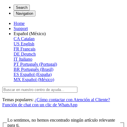
Search
Navigation
Home
Support
Español (México)
CA
Catalan
US
English
FR
Français
DE
Deutsch
IT
Italiano
PT
Português (Portugal)
BR
Português (Brasil)
ES
Español (España)
MX
Español (México)
Temas populares:
¿Cómo contactar con Atención al Cliente?
Función de chat con un clic de WhatsApp
Lo sentimos, no hemos encontrado ningún artículo relevante
para ti.