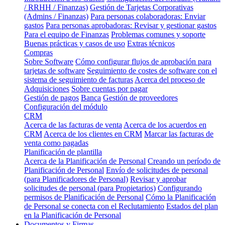
/ RRHH / Finanzas)
Gestión de Tarjetas Corporativas
(Admins / Finanzas)
Para personas colaboradoras: Enviar
gastos
Para personas aprobadoras: Revisar y gestionar gastos
Para el equipo de Finanzas
Problemas comunes y soporte
Buenas prácticas y casos de uso
Extras técnicos
Compras
Sobre Software
Cómo configurar flujos de aprobación para
tarjetas de software
Seguimiento de costes de software con el
sistema de seguimiento de facturas
Acerca del proceso de
Adquisiciones
Sobre cuentas por pagar
Gestión de pagos
Banca
Gestión de proveedores
Configuración del módulo
CRM
Acerca de las facturas de venta
Acerca de los acuerdos en
CRM
Acerca de los clientes en CRM
Marcar las facturas de
venta como pagadas
Planificación de plantilla
Acerca de la Planificación de Personal
Creando un período de
Planificación de Personal
Envío de solicitudes de personal
(para Planificadores de Personal)
Revisar y aprobar
solicitudes de personal (para Propietarios)
Configurando
permisos de Planificación de Personal
Cómo la Planificación
de Personal se conecta con el Reclutamiento
Estados del plan
en la Planificación de Personal
Documentos y Firmas