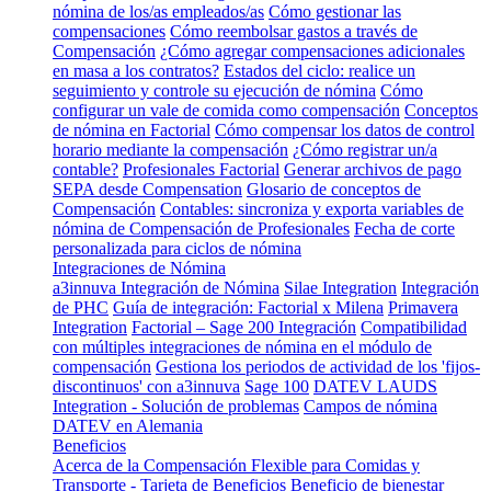
nómina de los/as empleados/as
Cómo gestionar las
compensaciones
Cómo reembolsar gastos a través de
Compensación
¿Cómo agregar compensaciones adicionales
en masa a los contratos?
Estados del ciclo: realice un
seguimiento y controle su ejecución de nómina
Cómo
configurar un vale de comida como compensación
Conceptos
de nómina en Factorial
Cómo compensar los datos de control
horario mediante la compensación
¿Cómo registrar un/a
contable?
Profesionales Factorial
Generar archivos de pago
SEPA desde Compensation
Glosario de conceptos de
Compensación
Contables: sincroniza y exporta variables de
nómina de Compensación de Profesionales
Fecha de corte
personalizada para ciclos de nómina
Integraciones de Nómina
a3innuva Integración de Nómina
Silae Integration
Integración
de PHC
Guía de integración: Factorial x Milena
Primavera
Integration
Factorial – Sage 200 Integración
Compatibilidad
con múltiples integraciones de nómina en el módulo de
compensación
Gestiona los periodos de actividad de los 'fijos-
discontinuos' con a3innuva
Sage 100
DATEV LAUDS
Integration - Solución de problemas
Campos de nómina
DATEV en Alemania
Beneficios
Acerca de la Compensación Flexible para Comidas y
Transporte - Tarjeta de Beneficios
Beneficio de bienestar