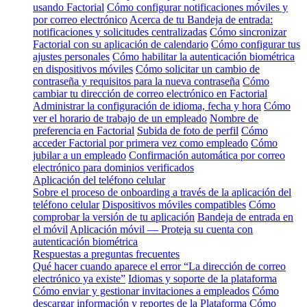
usando Factorial
Cómo configurar notificaciones móviles y
por correo electrónico
Acerca de tu Bandeja de entrada:
notificaciones y solicitudes centralizadas
Cómo sincronizar
Factorial con su aplicación de calendario
Cómo configurar tus
ajustes personales
Cómo habilitar la autenticación biométrica
en dispositivos móviles
Cómo solicitar un cambio de
contraseña y requisitos para la nueva contraseña
Cómo
cambiar tu dirección de correo electrónico en Factorial
Administrar la configuración de idioma, fecha y hora
Cómo
ver el horario de trabajo de un empleado
Nombre de
preferencia en Factorial
Subida de foto de perfil
Cómo
acceder Factorial por primera vez como empleado
Cómo
jubilar a un empleado
Confirmación automática por correo
electrónico para dominios verificados
Aplicación del teléfono celular
Sobre el proceso de onboarding a través de la aplicación del
teléfono celular
Dispositivos móviles compatibles
Cómo
comprobar la versión de tu aplicación
Bandeja de entrada en
el móvil
Aplicación móvil — Proteja su cuenta con
autenticación biométrica
Respuestas a preguntas frecuentes
Qué hacer cuando aparece el error “La dirección de correo
electrónico ya existe”
Idiomas y soporte de la plataforma
Cómo enviar y gestionar invitaciones a empleados
Cómo
descargar información y reportes de la Plataforma
Cómo