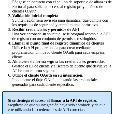
P
ó
ngase
en
contacto
con
el
equipo
de
soporte
o
de
alianzas
de
Factorial
para
solicitar
acceso
al
registro
program
á
tico
de
clientes
OAuth
.
Validaci
ó
n
inicial
completa
Su
integraci
ó
n
ser
á
revisada
para
garantizar
que
cumpla
con
los
requisitos
de
seguridad
y
cumplimiento
normativo
.
Recibir
credenciales
y
permisos
de
API
Una
vez
aprobada
su
solicitud
,
se
le
otorgar
á
acceso
a
la
API
de
registro
con
un
conjunto
de
permisos
restringidos
.
Llamar
al
punto
final
de
registro
din
á
mico
de
clientes
Utilice
la
API
proporcionada
para
crear
mediante
programaci
ó
n
un
nuevo
cliente
OAuth
para
cada
empresa
cliente
.
Almacene
de
forma
segura
las
credenciales
generadas
.
Guarde
el
ID
de
cliente
y
el
secreto
de
cliente
que
devuelve
la
API
en
un
entorno
seguro
.
Utilice
el
cliente
OAuth
en
su
integraci
ó
n
.
Implemente
el
flujo
OAuth
utilizando
las
credenciales
generadas
para
cada
cliente
espec
í
fico
.
Si
se
deniega
el
acceso
al
llamar
a
la
API
de
registro
,
aseg
ú
rese
de
que
su
integraci
ó
n
haya
sido
aprobada
y
de
que
est
é
utilizando
las
credenciales
de
API
correctas
.