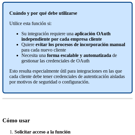
Cu
á
ndo
y
por
qu
é
debe
utilizarse
Utilice
esta
funci
ó
n
si
:
Su
integraci
ó
n
requiere
una
aplicaci
ó
n
OAuth
independiente
por
cada
empresa
cliente
Quiere
evitar
los
procesos
de
incorporaci
ó
n
manual
para
cada
nuevo
cliente
Necesita
una
forma
escalable
y
automatizada
de
gestionar
las
credenciales
de
OAuth
Esto
resulta
especialmente
ú
til
para
integraciones
en
las
que
cada
cliente
debe
tener
credenciales
de
autenticaci
ó
n
aisladas
por
motivos
de
seguridad
o
configuraci
ó
n
.
C
ó
mo
usar
Solicitar
acceso
a
la
funci
ó
n