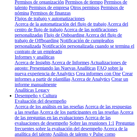
Permisos de organización
Permisos de tiempo
Permisos de
talento
Permisos de empresa
Otros permisos
Permisos de
nómina
Permisos de finanzas
Flujos de trabajo y automatizaciones
Acerca de la automatización del flujo de trabajo
Acerca del
centro de flujo de trabajo
Acerca de las notificaciones
personalizadas
Flujo de Onboarding
Acerca del flujo de
trabajo de Offboarding
Notificación de cumpleaños
personalizada
Notificación personalizada cuando se termina el
contrato de un empleado
Informes y analíticas
Acerca de Insights
Acerca de Informes
Actualizaciones de
agosto: Presentando las Nuevas Analíticas
FAQ sobre la
nueva experiencia de Analytics
Crea informes con One
Crear
informes a partir de plantillas
Acerca de Analytics
Crear un
informe manualmente
Analíticas Legacy
Desempeño y Cultura
Evaluación del desempeño
Acerca de los análisis en las reseñas
Acerca de las respuestas
a las reseñas
Acerca de los participantes en las reseñas
Acerca
de las preguntas en las evaluaciones
Acerca de las
evaluaciones de desempeño
Sobre las reuniones 1:1
Preguntas
frecuentes sobre la evaluación del desempeño
Acerca de la
analítica del talento
Análisis de talento y Pulse como