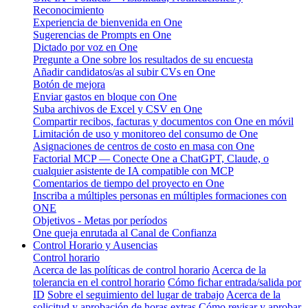
Reconocimiento
Experiencia de bienvenida en One
Sugerencias de Prompts en One
Dictado por voz en One
Pregunte a One sobre los resultados de su encuesta
Añadir candidatos/as al subir CVs en One
Botón de mejora
Enviar gastos en bloque con One
Suba archivos de Excel y CSV en One
Compartir recibos, facturas y documentos con One en móvil
Limitación de uso y monitoreo del consumo de One
Asignaciones de centros de costo en masa con One
Factorial MCP — Conecte One a ChatGPT, Claude, o
cualquier asistente de IA compatible con MCP
Comentarios de tiempo del proyecto en One
Inscriba a múltiples personas en múltiples formaciones con
ONE
Objetivos - Metas por períodos
One queja enrutada al Canal de Confianza
Control Horario y Ausencias
Control horario
Acerca de las políticas de control horario
Acerca de la
tolerancia en el control horario
Cómo fichar entrada/salida por
ID
Sobre el seguimiento del lugar de trabajo
Acerca de la
solicitud y aprobación de horas extras
Cómo revisar y aprobar