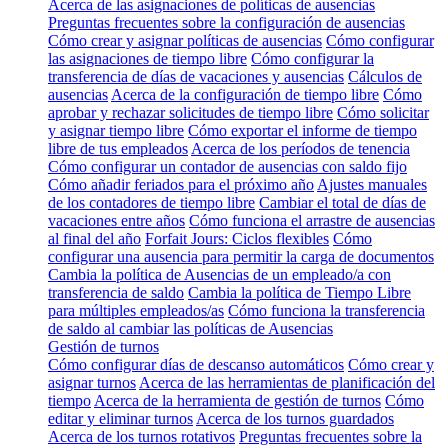
Acerca de las asignaciones de políticas de ausencias
Preguntas frecuentes sobre la configuración de ausencias
Cómo crear y asignar políticas de ausencias
Cómo configurar
las asignaciones de tiempo libre
Cómo configurar la
transferencia de días de vacaciones y ausencias
Cálculos de
ausencias
Acerca de la configuración de tiempo libre
Cómo
aprobar y rechazar solicitudes de tiempo libre
Cómo solicitar
y asignar tiempo libre
Cómo exportar el informe de tiempo
libre de tus empleados
Acerca de los períodos de tenencia
Cómo configurar un contador de ausencias con saldo fijo
Cómo añadir feriados para el próximo año
Ajustes manuales
de los contadores de tiempo libre
Cambiar el total de días de
vacaciones entre años
Cómo funciona el arrastre de ausencias
al final del año
Forfait Jours: Ciclos flexibles
Cómo
configurar una ausencia para permitir la carga de documentos
Cambia la política de Ausencias de un empleado/a con
transferencia de saldo
Cambia la política de Tiempo Libre
para múltiples empleados/as
Cómo funciona la transferencia
de saldo al cambiar las políticas de Ausencias
Gestión de turnos
Cómo configurar días de descanso automáticos
Cómo crear y
asignar turnos
Acerca de las herramientas de planificación del
tiempo
Acerca de la herramienta de gestión de turnos
Cómo
editar y eliminar turnos
Acerca de los turnos guardados
Acerca de los turnos rotativos
Preguntas frecuentes sobre la