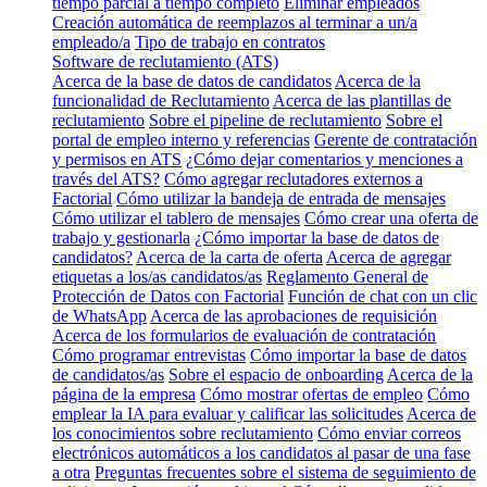
tiempo parcial a tiempo completo
Eliminar empleados
Creación automática de reemplazos al terminar a un/a
empleado/a
Tipo de trabajo en contratos
Software de reclutamiento (ATS)
Acerca de la base de datos de candidatos
Acerca de la
funcionalidad de Reclutamiento
Acerca de las plantillas de
reclutamiento
Sobre el pipeline de reclutamiento
Sobre el
portal de empleo interno y referencias
Gerente de contratación
y permisos en ATS
¿Cómo dejar comentarios y menciones a
través del ATS?
Cómo agregar reclutadores externos a
Factorial
Cómo utilizar la bandeja de entrada de mensajes
Cómo utilizar el tablero de mensajes
Cómo crear una oferta de
trabajo y gestionarla
¿Cómo importar la base de datos de
candidatos?
Acerca de la carta de oferta
Acerca de agregar
etiquetas a los/as candidatos/as
Reglamento General de
Protección de Datos con Factorial
Función de chat con un clic
de WhatsApp
Acerca de las aprobaciones de requisición
Acerca de los formularios de evaluación de contratación
Cómo programar entrevistas
Cómo importar la base de datos
de candidatos/as
Sobre el espacio de onboarding
Acerca de la
página de la empresa
Cómo mostrar ofertas de empleo
Cómo
emplear la IA para evaluar y calificar las solicitudes
Acerca de
los conocimientos sobre reclutamiento
Cómo enviar correos
electrónicos automáticos a los candidatos al pasar de una fase
a otra
Preguntas frecuentes sobre el sistema de seguimiento de