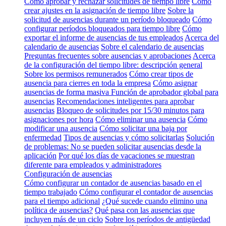
Cómo aprobar y rechazar solicitudes de tiempo libre
Cómo
crear ajustes en la asignación de tiempo libre
Sobre la
solicitud de ausencias durante un período bloqueado
Cómo
configurar períodos bloqueados para tiempo libre
Cómo
exportar el informe de ausencias de tus empleados
Acerca del
calendario de ausencias
Sobre el calendario de ausencias
Preguntas frecuentes sobre ausencias y aprobaciones
Acerca
de la configuración del tiempo libre: descripción general
Sobre los permisos remunerados
Cómo crear tipos de
ausencia para cierres en toda la empresa
Cómo asignar
ausencias de forma masiva
Función de aprobador global para
ausencias
Recomendaciones inteligentes para aprobar
ausencias
Bloqueo de solicitudes por 15/30 minutos para
asignaciones por hora
Cómo eliminar una ausencia
Cómo
modificar una ausencia
Cómo solicitar una baja por
enfermedad
Tipos de ausencias y cómo solicitarlas
Solución
de problemas: No se pueden solicitar ausencias desde la
aplicación
Por qué los días de vacaciones se muestran
diferente para empleados y administradores
Configuración de ausencias
Cómo configurar un contador de ausencias basado en el
tiempo trabajado
Cómo configurar el contador de ausencias
para el tiempo adicional
¿Qué sucede cuando elimino una
política de ausencias?
Qué pasa con las ausencias que
incluyen más de un ciclo
Sobre los períodos de antigüedad